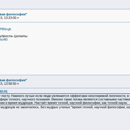
овая философия"
, 13:23:00 »
UPBNvgk
удрость Цитаты.
No4f0
овая философия"
, 13:58:50 »
32:01
 посту. Намного лучше если люди увлекаются эффектами неоспоримой логичности, в 
фере точного, научного познания. Именно такие логики являются составными частям
и и время мудрецов. Настаёт время точной, научной философии, как точной науки.
 мудрецов не закончилось. Без мудрых ученых "время точной, научной философии, как 