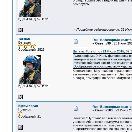
оплодотворить это стадо и направить 
Камасутры.
БДИ И БОДРСТВУЙ!
«
Последнее редактирование: 22 Июля 
Torsion
Re: "Бесспорная квант
Ветеран
«
Ответ #99 :
23 Июля 2015
Сообщений: 2823
Цитата: Torsion от 21 Июля 2015, 09:
"Философема-0. Ноль-философема опис
материя и не откликается на материа
физической реальности все намного с
Воображаемое пространство – удел пс
К сожалению, Маутский не справился 
вы можете себе представить. Этот фен
в лодке, плывущей по Волге-Матушке к
БДИ И БОДРСТВУЙ!
Ефим Коган
Re: "Бесспорная квант
Новичок
«
Ответ #100 :
23 Июля 20
Сообщений: 21
Понятие "Пустота" является абсолютны
условия Абсолютного вакуума появляет
все материальные системы, из которых
энергетическое состояние квантовых