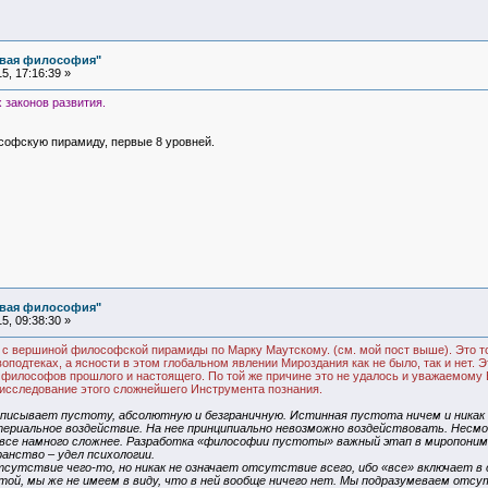
овая философия"
, 17:16:39 »
законов развития.
софскую пирамиду, первые 8 уровней.
овая философия"
, 09:38:30 »
с вершиной философской пирамиды по Марку Маутскому. (см. мой пост выше). Это т
воподтеках, а ясности в этом глобальном явлении Мироздания как не было, так и нет.
 философов прошлого и настоящего. По той же причине это не удалось и уважаемому
 исследование этого сложнейшего Инструмента познания.
исывает пустоту, абсолютную и безграничную. Истинная пустота ничем и никак н
атериальное воздействие. На нее принципиально невозможно воздействовать. Нес
все намного сложнее. Разработка «философии пустоты» важный этап в миропонима
нство – удел психологии.
сутствие чего-то, но никак не означает отсутствие всего, ибо «все» включает 
ой, мы же не имеем в виду, что в ней вообще ничего нет. Мы подразумеваем отсут