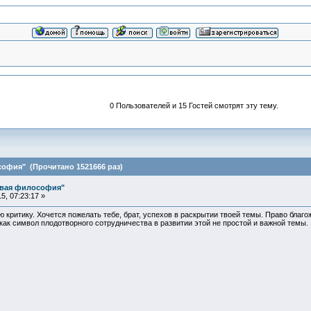
0 Пользователей и 15 Гостей смотрят эту тему.
офия" (Прочитано 1521666 раз)
овая философия"
, 07:23:17 »
критику. Хочется пожелать тебе, брат, успехов в раскрытии твоей темы. Право благо
ак символ плодотворного сотрудничества в развитии этой не простой и важной темы.