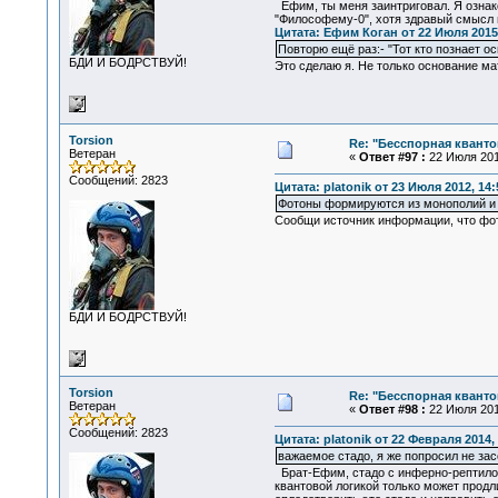
Ефим, ты меня заинтриговал. Я ознак
"Философему-0", хотя здравый смысл 
Цитата: Ефим Коган от 22 Июля 2015,
Повторю ещё раз:- "Тот кто познает о
БДИ И БОДРСТВУЙ!
Это сделаю я. Не только основание ма
Torsion
Re: "Бесспорная квант
Ветеран
«
Ответ #97 :
22 Июля 2015
Сообщений: 2823
Цитата: platonik от 23 Июля 2012, 14:
Фотоны формируются из монополий и 
Сообщи источник информации, что фот
БДИ И БОДРСТВУЙ!
Torsion
Re: "Бесспорная квант
Ветеран
«
Ответ #98 :
22 Июля 2015
Сообщений: 2823
Цитата: platonik от 22 Февраля 2014, 
важаемое стадо, я же попросил не за
Брат-Ефим, стадо с инферно-рептило
квантовой логикой только может прод