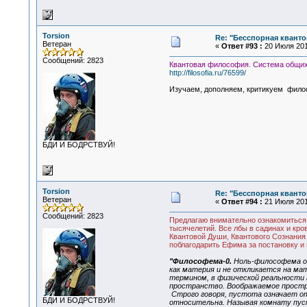
Torsion
Re: "Бесспорная квант
Ветеран
«
Ответ #93 :
20 Июля 2015
Сообщений: 2823
Квантовая философия. Система общих 
http://filosofia.ru/76599/
Изучаем, дополняем, критикуем фило
БДИ И БОДРСТВУЙ!
Torsion
Re: "Бесспорная квант
Ветеран
«
Ответ #94 :
21 Июля 2015
Сообщений: 2823
Предлагаю внимательно ознакомиться 
тысячелетий. Все лбы в садинах и кро
Квантовой Души, Квантового Сознания
поблагодарить Ефима за постановку и
"Философема-0.
Ноль-философема оп
как материя и не откликается на м
термином, в физической реальности 
пространство. Воображаемое простра
Строго говоря, пустота означает от
БДИ И БОДРСТВУЙ!
относительна. Называя комнату пуст