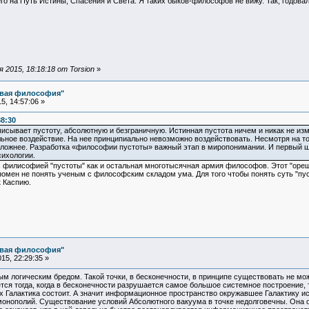
его на Путь Истины, Спасения и Света. Я таких быков-философов не вижу. Так, годова
2015, 18:18:18 от Torsion
»
овая философия"
, 14:57:06 »
38:30
ывает пустоту, абсолютную и безграничную. Истинная пустота ничем и никак не изм
льное воздействие. На нее принципиально невозможно воздействовать. Несмотря на т
ложнее. Разработка «философии пустоты» важный этап в миропонимании. И первый шаг
ихологии.
с филисофией "пустоты" как и остальная многотысячная армия философов. Этот "ореш
омен не понять ученым с философским складом ума. Для того чтобы понять суть "пус
 Каспию.
овая философия"
15, 22:29:35 »
м логическим бредом. Такой точки, в бесконечности, в принципе существовать не мо
ся тогда, когда в бесконечности разрушается самое большое системное построение, т.
 Галактика состоит. А значит информационное пространство окружавшее Галактику исче
 монополий. Существование условий Абсолютного вакуума в точке недолговечны. Он