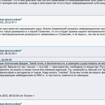
 означает, что в ней довольно быстро востанавливается информационное пространств
ет материя или энергия, а когда в пространстве отсутствует информационная субстанц
овая философия"
15, 23:12:47 »
ое пространство окружающее нашу Землю (правильней называть информационное прос
ть такую размерность к нашей Галактике, то это и будет размер нашего материальног
е пропорциональная размерность применима и к Галактике, я не берусь, так как во в
овая философия"
15, 06:31:59 »
 22:29:35
ым логическим бредом. Такой точки, в бесконечности, в принципе существовать не м
угой. Ва́куум (от лат. vacuus — пустой) — пространство, свободное от вещества. Рус
менить на аналог в языке чукчи или племени кархунов. Ты, пожалуйста, бросай эти "
илософов и ортодоксов от науки. Надо копать "глыбжа". Если мы хотим вытащить фи
 окружающим наблюдателям из РАН и , в частности, комитета по лженауке.
2015, 06:53:00 от Torsion
»
овая философия"