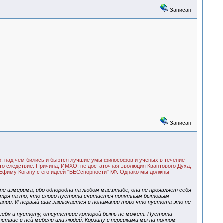
Записан
Записан
о, над чем бились и бьются лучшие умы философов и ученых в течение
 Это следствие. Причина, ИМХО, не достаточная эволюция Квантового Духа,
 Ефиму Когану с его идеей "БЕСспорности" КФ. Однако мы должны
е измерима, ибо однородна на любом масштабе, она не проявляет себя
мотря на то, что слово пустота считается понятным бытовым
нии. И первый шаг заключается в понимании того что пустота это не
в себя и пустоту, отсутствие которой быть не может. Пустота
ствие в ней мебели или людей. Корзину с персиками мы на полном