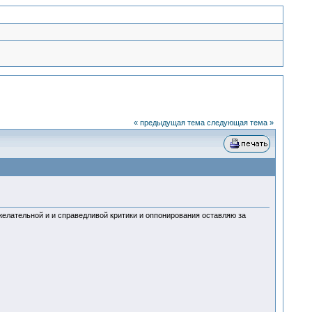
« предыдущая тема
следующая тема »
желательной и и справедливой критики и оппонирования оставляю за