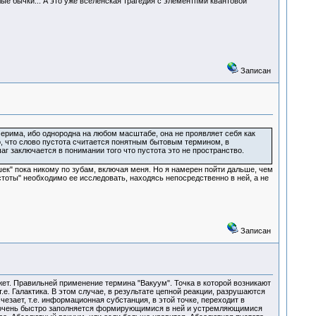
лые бычки... А это уже вселенская трагедия с элементпми квантовой
Записан
ерима, ибо однородна на любом масштабе, она не проявляет себя как
о, что слово пустота считается понятным бытовым термином, в
 заключается в понимании того что пустота это не пространство.
ек" пока никому по зубам, включая меня. Но я намерен пойти дальше, чем
тоты" необходимо ее исследовать, находясь непосредственно в ней, а не
Записан
жет. Правильней применение термина "Вакуум". Точка в которой возникают
е. Галактика. В этом случае, в результате цепной реакции, разрушаются
зает, т.е. информационная субстанция, в этой точке, переходит в
а очень быстро заполняется формирующимися в ней и устремляющимися