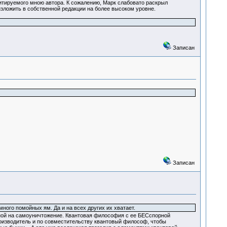
цитируемого мною автора. К сожалению, Марк слабовато раскрыл
зложить в собственной редакции на более высоком уровне.
Записан
Записан
ного помойных ям. Да и на всех других их хватает.
ной на самоуничтожение. Квантовая философия с ее БЕСспорной
роизводитель и по совместительству квантовый философ, чтобы