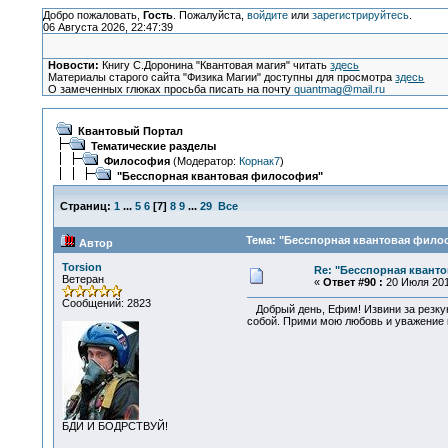
Добро пожаловать,
Гость
. Пожалуйста,
войдите
или
зарегистрируйтесь
.
06 Августа 2026, 22:47:39
Новости:
Книгу С.Доронина "Квантовая магия" читать
здесь
Материалы старого сайта "Физика Магии" доступны для просмотра
здесь
О замеченных глюках просьба писать на почту
quantmag@mail.ru
Квантовый Портал
Тематические разделы
Философия
(Модератор:
Корнак7
)
"Бесспорная квантовая философия"
Страниц:
1
...
5
6
[
7
]
8
9
...
29
Все
Тема: "Бесспорная квантовая филос
Автор
Torsion
Re: "Бесспорная квант
Ветеран
«
Ответ #90 :
20 Июля 2015
Сообщений: 2823
Добрый день, Ефим! Извини за резкую 
собой. Прими мою любовь и уважение к
БДИ И БОДРСТВУЙ!