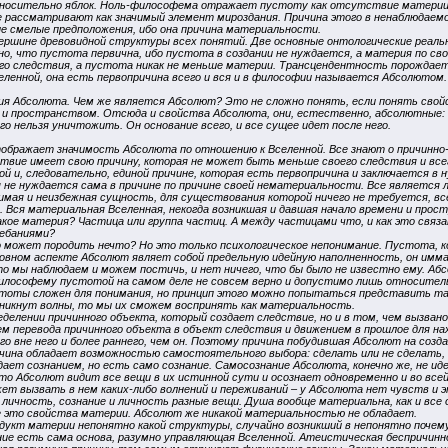
осительно яблок. Ноль-философема отражает пустоту как отсутствие материи и 
рассматривают как значимый элемент мироздания. Причина этого в ненаблюдаемой
е смелые предположения, ибо она причина материальности.
ершине древовидной структуры всех понятий. Две основные онтологические реал
идно, что пустота первична, ибо пустота в создании не нуждается, а материя по 
о следствия, а пустота никак не меньше материи. Трансцендентность порождает 
ленной, она есть первопричина всего и вся и в философии называется Абсолютом. И
 Абсолюта. Чем же является Абсолют? Это не сложно понять, если понять свойс
 и пространством. Отсюда и свойства Абсолюта, они, естественно, абсолютные: ве
го нельзя уничтожить. Он основание всего, и все сущее идет после него.
ображает значимость Абсолюта по отношению к Вселенной. Все знают о причинно-с
ствие имеет свою причину, которая не может быть меньше своего следствия и всег
ной и, следовательно, единой причине, которая есть первопричина и заключается 
я не нуждается сама в причине по причине своей нематериальности. Все является 
имая и неизбежная сущность, для существования которой ничего не требуется, в
 Вся материальная Вселенная, некогда возникшая и давшая начало времени и про
кое материя? Частица или группа частиц. А между частицами что, и как это связа
лебаниями?
 может породить нечто? Но это только психологическое непонимание. Пустота, к
овном аспекте Абсолют являет собой предельную идейную наполненность, он имма
о мы наблюдаем и можем постичь, и нет ничего, что бы было не известно ему. А
илософему пустотой на самом деле не совсем верно и допустимо лишь относител
оты сложен для понимания, но принцип этого можно попытаться представить так
озникнут волны, то мы их сможем воспринять как материальность.
еделении причинного объекта, который создает следствие, но и в том, чем вызван
 перевода причинного объекта в объект следствия и движением в прошлое для нах
го вне него и более раннего, чем он. Поэтому причина побудившая Абсолют на соз
чина обладает возможностью самостоятельного выбора: сделать или не сделать, т.
дает сознанием, но есть само сознание. Самосознание Абсолюта, конечно же, не иде
то Абсолют видит все вещи в их истинной сути и осознает одновременно и во всей
жет вызвать в нем каких-либо волнений и переживаний – у Абсолюта нет чувств и э
личность, сознание и личность разные вещи. Душа вообще материальна, как и все 
се это свойства материи. Абсолют же никакой материальностью не обладает.
дукт материи непонятно какой структуры, случайно возникший в непонятно почему 
ние есть сама основа, разумно управляющая Вселенной. Атеистическая беспричинно