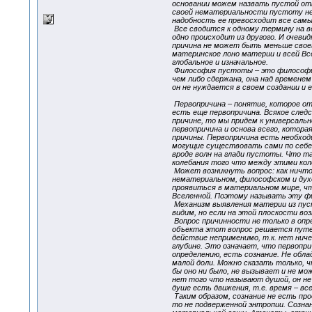
основании можем назвать пустой отн
своей нематериальности пустоту не 
надобность ее превосходит все самы
Все сводится к одному термину на в
одно происходит из другого. И очев
причина не может быть меньше своег
материнское лоно материи и всей Все
глобальное и изначальное.
Философия пустоты – это философия
чем либо сдержана, она над временем
он не нуждается в своем создании и е
Первопричина – понятие, которое от
есть еще первопричина. Всякое след
причине, то мы придем к универсаль
первопричина и основа всего, котора
причины. Первопричина есть необход
могущие существовать сами по себе.
вроде волн на глади пустоты. Что та
колебания того что между этими ко
Может возникнуть вопрос: как ничто
нематериальном, философском и дух
проявиться в материальном мире, чт
Вселенной. Поэтому называть эту ф
Механизм выявления материи из пуст
видим, но если на этой плоскости в
Вопрос причинности не только в опр
объекта этот вопрос решается путем
действие неприменимо, т.к. нет ниче
глубине. Это означает, что первопри
определению, есть сознание. Не обла
малой доли. Можно сказать только, ч
бы оно ни было, не вызывает и не мо
нет того что называют душой, он не 
душе есть движения, т.е. время – в
Таким образом, сознание не есть про
то не подверженной энтропии. Созна