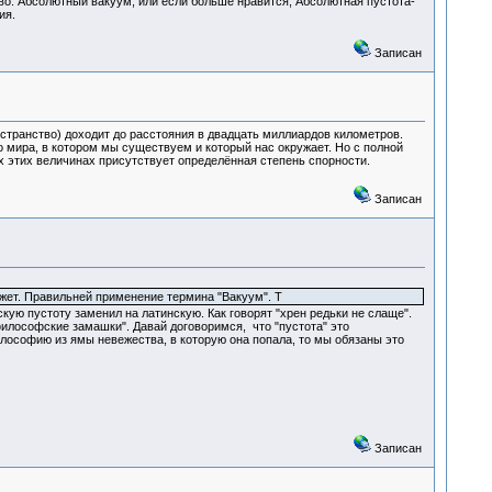
о. Абсолютный вакуум, или если больше нравится, Абсолютная пустота-
ия.
Записан
транство) доходит до расстояния в двадцать миллиардов километров.
о мира, в котором мы существуем и который нас окружает. Но с полной
сех этих величинах присутствует определённая степень спорности.
Записан
ожет. Правильней применение термина "Вакуум". Т
скую пустоту заменил на латинскую. Как говорят "хрен редьки не слаще".
философские замашки". Давай договоримся, что "пустота" это
лософию из ямы невежества, в которую она попала, то мы обязаны это
Записан