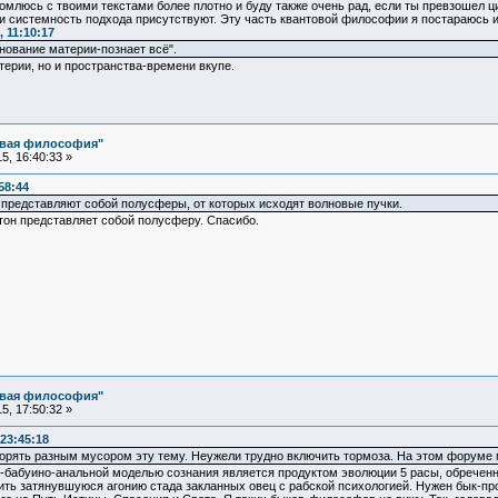
омлюсь с твоими текстами более плотно и буду также очень рад, если ты превзошел 
и системность подхода присутствуют. Эту часть квантовой философии я постараюсь и
 11:10:17
снование материи-познает всё".
терии, но и пространства-времени вкупе.
овая философия"
, 16:40:33 »
58:44
представляют собой полусферы, от которых исходят волновые пучки.
он представляет собой полусферу. Спасибо.
овая философия"
, 17:50:32 »
23:45:18
сорять разным мусором эту тему. Неужели трудно включить тормоза. На этом форуме м
-бабуино-анальной моделью сознания является продуктом эволюции 5 расы, обречен
лить затянувшуюся агонию стада закланных овец с рабской психологией. Нужен бык-п