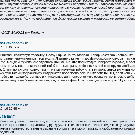
я разумную причину, тем самым отрицают физические законы. Закон материальног
 лишь другая сторона одной и той же монеты беспричинности. Что самовозникновен
Вселенная» атеистам кажется ответом по чисто психологической причине, т.к. ид
апно», что «вечное существование», физически это одно и то же, беспричинность 
е и неизменное (вневременное), т.е. нематериальное и трансцендентное. Вселенна
 пространстве. То, что подчиняется физическим законам – материя, не может обла
2015, 10:00:21 от Torsion
»
овая философия"
, 11:10:17 »
инимать квантовую таблетку. Сразу нарыл нечто здравое. Теперь осталось совершить
ём ранее перемыкались твои мозги. Я давно уже не читаю философских опусов, так к
, т.е. в виде интуитивного здравого мышления, что происходит невероятно редко, я в
совместить текст выложенной тобой статьи с размещёнными мной на форуме изображ
а. Отличаются они только тем, что в цитируемой тобой статье проявляется интуитивно
их текстах и изображениях содержатся абсолютно все на них ответы. Ты, если конечн
тебе эти чудодейственные и уникальные для человеческого сознания логические дейс
ктном виде они были высказаны ещё философом Платоном, до нашей эры. Я уже не раз
овая философия"
, 16:20:48 »
 11:10:17
большое усилие, я имел ввиду совместить текст выложенной тобой статьи с разме
о они зеркальное отображение друг друга. Отличаются они только тем, что в цитируем
яются вполне естественные здравые вопросы, а в моих текстах и изображениях содерж
бедиться.