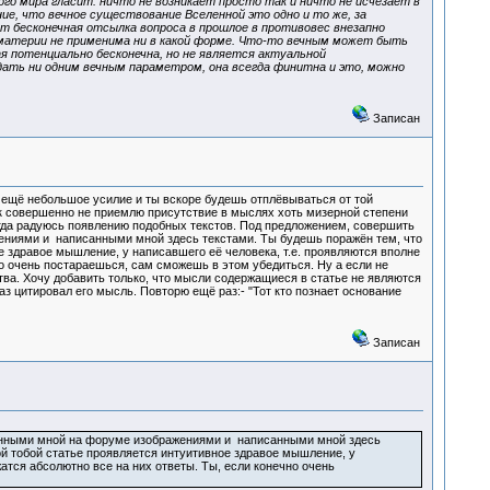
о мира гласит: ничто не возникает просто так и ничто не исчезает в
ие, что вечное существование Вселенной это одно и то же, за
ет бесконечная отсылка вопроса в прошлое в противовес внезапно
к материи не применима ни в какой форме. Что-то вечным может быть
я потенциально бесконечна, но не является актуальной
дать ни одним вечным параметром, она всегда финитна и это, можно
Записан
 ещё небольшое усилие и ты вскоре будешь отплёвываться от той
ак совершенно не приемлю присутствие в мыслях хоть мизерной степени
сегда радуюсь появлению подобных текстов. Под предложением, совершить
ениями и написанными мной здесь текстами. Ты будешь поражён тем, что
е здравое мышление, у написавшего её человека, т.е. проявляются вполне
о очень постараешься, сам сможешь в этом убедиться. Ну а если не
тва. Хочу добавить только, что мысли содержащиеся в статье не являются
 цитировал его мысль. Повторю ещё раз:- "Тот кто познает основание
Записан
щёнными мной на форуме изображениями и написанными мной здесь
ой тобой статье проявляется интуитивное здравое мышление, у
атся абсолютно все на них ответы. Ты, если конечно очень