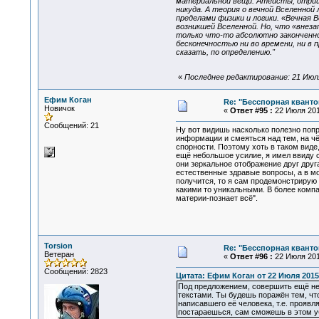
материальной вещи. Атеисты, отрица
никуда. А теория о вечной Вселенной
пределами физики и логики. «Вечная 
возникшей Вселенной. Но, что «внез
только что-то абсолютно законченно
бесконечностью ни во времени, ни в
сказать, по определению."
«
Последнее редактирование: 21 Июля 
Ефим Коган
Re: "Бесспорная квант
Новичок
«
Ответ #95 :
22 Июля 2015
Сообщений: 21
Ну вот видишь насколько полезно попр
информации и смеяться над тем, на ч
спорности. Поэтому хоть в таком виде
ещё небольшое усилие, я имел ввиду 
они зеркальное отображение друг друг
естественные здравые вопросы, а в мо
получится, то я сам продемонстрирую 
какими то уникальными. В более компа
материи-познает всё".
Torsion
Re: "Бесспорная квант
Ветеран
«
Ответ #96 :
22 Июля 2015
Сообщений: 2823
Цитата: Ефим Коган от 22 Июля 2015,
Под предложением, совершить ещё не
текстами. Ты будешь поражён тем, чт
написавшего её человека, т.е. проявл
постараешься, сам сможешь в этом у