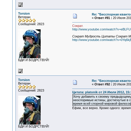
Torsion
Re: "Бесспорная квант
Ветеран
«
Ответ #91 :
20 Июля 2015
Сообщений: 2823
Сократ.
http://www.youtube.com/watch?v=eBLF
Сократ Мудрость Цитаты Сократ М
http://www.youtube.com/watch?v=0Yq6kj
БДИ И БОДРСТВУЙ!
Torsion
Re: "Бесспорная квант
Ветеран
«
Ответ #92 :
20 Июля 2015
Сообщений: 2823
Цитата: platonik от 24 Июля 2012, 15:
Хочу добавить к своему предыдущему
неоспоримые истины, достигнутые в с
время всей спорной мировой философи
Ефим, все верно. Кроме одного: время
БДИ И БОДРСТВУЙ!