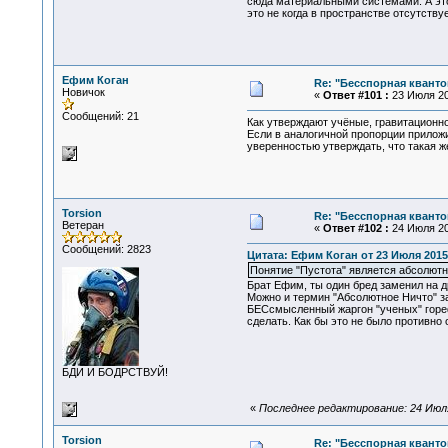
сюда материальными системами. А это
это не когда в пространстве отсутству
Ефим Коган
Re: "Бесспорная квант
Новичок
«
Ответ #101 :
23 Июля 20
Сообщений: 21
Как утверждают учёные, гравитационн
Если в аналогичной пропорции приложи
уверенностью утверждать, что такая ж
Torsion
Re: "Бесспорная квант
Ветеран
«
Ответ #102 :
24 Июля 20
Сообщений: 2823
Цитата: Ефим Коган от 23 Июля 2015,
Понятие "Пустота" является абсолютн
Брат Ефим, ты один бред заменил на др
Можно и термин "Абсолютное Ничто" за
БЕСсмысленный жаргон "ученых" гореф
сделать. Как бы это не было противно
БДИ И БОДРСТВУЙ!
«
Последнее редактирование: 24 Июля 
Torsion
Re: "Бесспорная квант