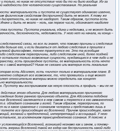
только, но никак не отсутствие чего бы то ни было вообще. Из-за
 надобности для человеческого существования. Но реальная
ьности: материальность и пустота не существуют одинаково извечно,
своим физическим свойствам беспричинной быть не может. К тому же
дискретность, но никак не наоборот. Таким образом, пустота есть
наче и быть не могло – ноль, как первое число, обозначает наиболее
тва пустоты. Пустота уникальна, едина и неделима, и не может быть
чность, бесконечность, неделимость. У него нет ни начала, ни конца –
ледственной связи, но все ли знают, что помимо причины и следствия
да больше его, и если двигаться от любого следствия в прошлое к
в нулевой философеме, точнее трактуется ею. Это та всеобщая
либо следствием первопричины, либо следствием иной, более поздней
се остальное только возможные сущности, нуждающиеся в чем-либо и не
странству, есть производное пустоты, ее материальность есть нечто
но с самой материей? Никак не связано или материя есть локальные
оторая есть Абсолют, есть «ничто» только в материальном плане. В
нентно содержит все возможное, то, что проявилось и еще может
бсолют относительно материи можно определить как концепт
ьно материальности.
. Пустоту мы воспринимаем как некую плоскость в профиль – мы ее не
о действие этого объекта. Для любого материального причинного
ождения более раннего причинного объекта. Для Абсолюта подобное
дание Вселенной заключается в нем самом и теряется в его имманентной
е. обладает сознанием и волей. Таким образом, первопричина, по
т ни в какое сравнение с сознанием человека и представимо лишь в
 полноте все происходящее во Вселенной. Причем происходящее, какое
моций, желаний и предпочтений, интерпретаций и ассоциаций. У него
остальное, за исключением трансцендентного сознания. Я поясню: в
усложняющейся Вселенной, возникшей незнамо как и зачем, и почему-
сть энергии Вселенной такой же вздор как беспричинность какой-либо