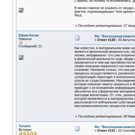
Странно, но почему то вспомнились, 
В жизни главное не унывать от неудач,
фактов, подтверждающих "моё дремуче
блуд.
«
Последнее редактирование: 27 Авгу
Ефим Коган
Re: "Бесспорная квант
Новичок
«
Ответ #130 :
30 Августа 
Сообщений: 21
Как известно, в материальном мире н
является физической реальностью, на
логики, неправильно -это уже вторичн
в физической реальности чуде, ввиде 
проявляется в нём как противоестеств
своём описании первичного системного
сознания. Напомню только, что она р
процессы осуществляются, различного 
суперпозиция переходит в монопольное
угроза их существованию. Нахождение
которая помогает кванту оказаться в 
приводит к исчезновению информацион
абсолютно все сферические материаль
векторам магнетизма. От этих, реаль
которой проявляется в материальном м
располагается нейтральная субстанци
кватовомеханических процессов взаим
«
Последнее редактирование: 08 Марта
Torsion
Re: "Бесспорная квант
Ветеран
«
Ответ #131 :
02 Сентября