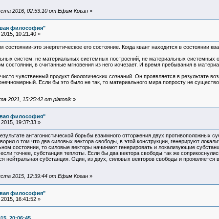
ста 2016, 02:53:10 от Ефим Коган
»
овая философия"
2015, 10:21:40 »
ом состоянии-это энергетическое его состояние. Когда квант находится в состоянии кв
льных систем, не материальных системных построений, не материальных системных о
м состоянии, в считанные мгновения из него исчезает. И время пребывания в матери
чисто чувственный продукт биологических сознаний. Он проявляется в результате во
онечномерный. Если бы это было не так, то материального мира попросту не существ
 2021, 15:25:42 от platonik
»
овая философия"
2015, 19:37:33 »
 результате антагонистической борьбы взаимного отторжения двух противоположных су
оворил о том что два силовых вектора свободы, в этой конструкции, генерируют лока
ьном состоянии, то силовые векторы начинают генерировать и локализующие субстанци
если точнее, субстанция теплоты. Если бы два вектора свободы так же соприкоснулись
ся нейтральная субстанция. Один, из двух, силовых векторов свободы и проявляется
ста 2015, 12:39:44 от Ефим Коган
»
овая философия"
2015, 16:41:52 »
15, 20:06:45