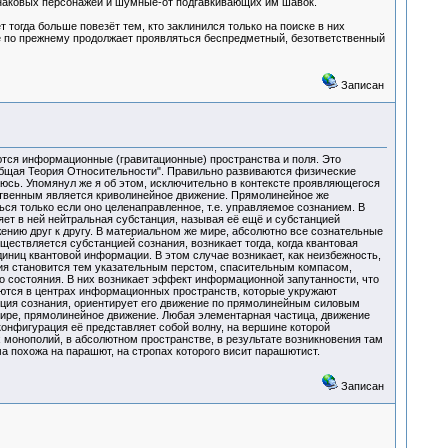
знаковых персонажей и шумные-от подгавкивающих им шавок.
 тогда больше повезёт тем, кто заклинился только на поиске в них
ме по прежнему продолжает проявляться беспредметный, безответственный
Записан
ются информационные (гравитационные) пространства и поля. Это
Общая Теория Относительности". Правильно развиваются физические
раюсь. Упомянул же я об этом, исключительно в контексте проявляющегося
ественным является криволинейное движение. Прямолинейное же
ся только если оно целенаправленное, т.е. управляемое сознанием. В
яет в ней нейтральная субстанция, называя её ещё и субстанцией
ению друг к другу. В материальном же мире, абсолютно все сознательные
ествляется субстанцией сознания, возникает тогда, когда квантовая
иниц квантовой информации. В этом случае возникает, как неизбежность,
ция становится тем указательным перстом, спасительным компасом,
го состояния. В них возникает эффект информационной запутанности, что
яются в центрах информационных пространств, которые укружают
анция сознания, ориентирует его движение по прямолинейным силовым
мире, прямолинейное движение. Любая элементарная частица, движение
конфигурация её представляет собой волну, на вершине которой
монополий, в абсолютном пространстве, в результате возникновения там
похожа на парашют, на стропах которого висит парашютист.
Записан