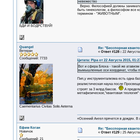
невежество
Верно. Философией должны заниматься
быть гинекологом, а философом все к
термином - "ЖИВОТНЫМ".
БДИ И БОДРСТВУЙ!
Quangel
Re: "Бесспорная квант
Ветеран
«
Ответ #128 :
22 Августа 
Сообщений: 7733
Цитата: Pipa от 22 Августа 2015, 01:2
Вот и сфера Блоха - такой же атавиз
вымышленные оси координат, чтобы пр
Пип,у инструментализма есть одна баз
реалистическая наука после Просвеще
строят за 3 млрд.баксов.
А предель
метафизическое,"квантовая теология" в
Сaementarius Civitas Solis Aeterna
«Осенний Ангел прячется в дождях. В л
Ефим Коган
Re: "Бесспорная квант
Новичок
«
Ответ #129 :
25 Августа 
Сообщений: 21