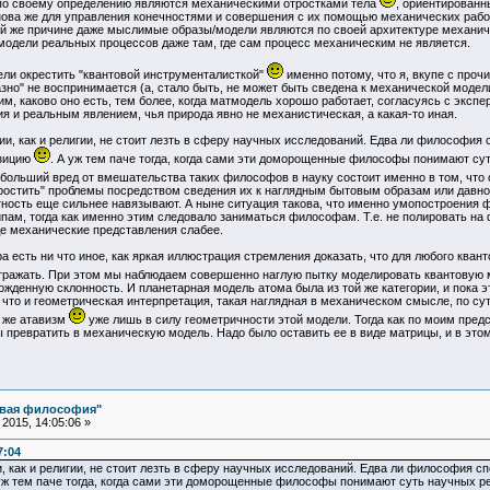
 по своему определению являются механическими отростками тела
, ориентированн
нова же для управления конечностями и совершения с их помощью механических работ
ой же причине даже мыслимые образы/модели являются по своей архитектуре механиче
одели реальных процессов даже там, где сам процесс механическим не является.
ли окрестить "квантовой инструменталисткой"
именно потому, что я, вкупе с прочи
но" не воспринимается (а, стало быть, не может быть сведена к механической модели,
м, каково оно есть, тем более, когда матмодель хорошо работает, согласуясь с экспе
 и реальным явлением, чья природа явно не механистическая, а какая-то иная.
, как и религии, не стоит лезть в сферу научных исследований. Едва ли философия 
озицию
. А уж тем паче тогда, когда сами эти доморощенные философы понимают сут
ибольший вред от вмешательства таких философов в науку состоит именно в том, что
ростить" проблемы посредством сведения их к наглядным бытовым образам или давно
ность еще сильнее навязывают. А ныне ситуация такова, что именно умопостроения
ам, тогда как именно этим следовало заниматься философам. Т.е. не полировать на 
де механические представления слабее.
сть ни что иное, как яркая иллюстрация стремления доказать, что для любого квант
отражать. При этом мы наблюдаем совершенно наглую пытку моделировать квантовую 
жденную склонность. И планетарная модель атома была из той же категории, и пока 
, что и геометрическая интерпретация, такая наглядная в механическом смысле, по су
й же атавизм
уже лишь в силу геометричности этой модели. Тогда как по моим пре
превратить в механическую модель. Надо было оставить ее в виде матрицы, и в этом
овая философия"
2015, 14:05:06 »
7:04
, как и религии, не стоит лезть в сферу научных исследований. Едва ли философия с
уж тем паче тогда, когда сами эти доморощенные философы понимают суть научных ре