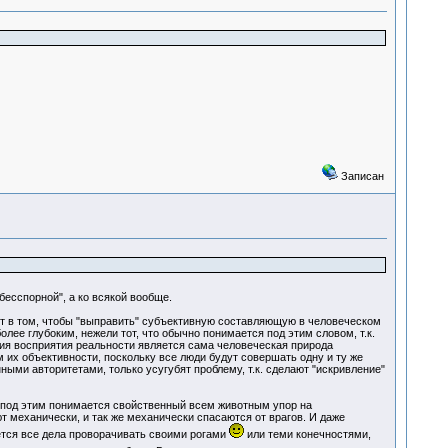
Записан
бесспорной", а ко всякой вообще.
т в том, чтобы "выправить" субъективную составляющую в человеческом
олее глубоким, нежели тот, что обычно понимается под этим словом, т.к.
ния восприятия реальности является сама человеческая природа
их объективности, поскольку все люди будут совершать одну и ту же
ыми авторитетами, только усугубят проблему, т.к. сделают "искривление"
 под этим понимается свойственный всем животным упор на
 механически, и так же механически спасаются от врагов. И даже
ается все дела проворачивать своими рогами
или теми конечностями,