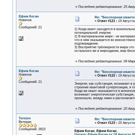
«
Последнее редактирование: 25 Авгу
Ефим Коган
Re: "Бесспорная квант
Новичок
«
Ответ #121 :
19 Августа 
Сообщений: 21
1) Когда квант находится в монопольн
потенциальной энергии.
2) В материальном мире:- не материа
что в нём оказывается во внесистемно
подтверждение.
3) Восприятие трёхмерности мира-это 
остального же в мироздании, мир беск
«
Последнее редактирование: 09 Марта
Ефим Коган
Re: "Бесспорная квант
Новичок
«
Ответ #122 :
19 Августа 
Сообщений: 21
Энергия, как субстанция, возникает в
строение квантовой суперпозиции, я г
Когда же квант оказывается в монопол
возникает энергетическая субстанция, 
произошло, между ними и располагает
«
Последнее редактирование: 20 Авгу
Torsion
Re: "Бесспорная квант
Ветеран
«
Ответ #123 :
20 Августа 
Сообщений: 2823
Ефим Коган
,
Ефим Коган
,
Цитата: Ефим Коган от 18 Августа 20