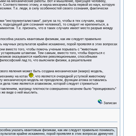
ыми на механические работы. Вот и мышление, присущее человеку,
. Соответственно этому, и наука механика была первой из наук, которую
скими. Т.е. люди, в силу особенностей своего сознания, фактически
ми "инструменталистами", ратую за то, чтобы в тех случаях, когда
 подходящей для сознания человека!), то следует не ерепениться, а
риментом. Т.е. признать, что в таких случаях имеет место разрыв между
способна указать квантовым физикам, как им следует правильно
ь научных результатов крайне искаженно, порой проявляя в этих вопросах
 они вместо того, чтобы помочь ученым порывать с "животным
 устаревшим штампам. Тем самым, вместо того, чтобы бороться с
 физиков оказываются наиболее революционными, способными
философский лад то, что выяснили физики, а решительнее
ового явления может быть создана механическая (макро) модель,
механику на котах
, что является очередной уступкой животному
эту механическую модель не преодолели, функции атома оставались
ти дела тоже является атавизмом, которой следует стремиться
дставлениям, матрицу плотности совершенно незачем было "проецировать"
 же виде о ней мыслить.
Записан
пособна указать квантовым физикам, как им следует правильно понимать,
зультатов крайне искаженно, порой проявляя в этих вопросах дремучее