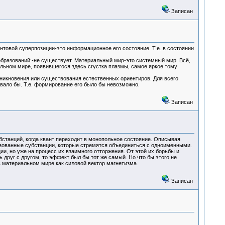
Записан
антовой суперпозиции-это информационное его состояние. Т.е. в состоянии
бразований:-не существует. Материальный мир-это системный мир. Всё,
альном мире, появившегося здесь сгустка плазмы, самое яркое тому
зникновения или существования естественных ориентиров. Для всего
овало бы. Т.е. формирование его было бы невозможно.
Записан
бстанций, когда квант переходит в монопольное состояние. Описывая
лизованные субстанции, которые стремятся объединиться с одноименными.
и, но уже на процесс их взаимного отторжения. От этой их борьбы и
 друг с другом, то эффект был бы тот же самый. Но что бы этого не
 в материальном мире как силовой вектор магнетизма.
Записан