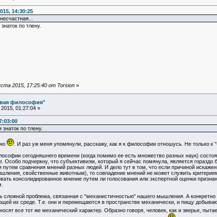
015, 14:30:25
несчастная...
знаток по тлену.
та 2015, 17:25:40 от Torsion
»
овая философия"
2015, 01:27:04 »
7:03:00
знаток по тлену.
жно
. И раз уж меня упомянули, расскажу, как я к философии отношусь. Не только к "
ософии сегодняшнего времени (когда помимо ее есть множество разных наук) состоя
е. Особо подчеркну, что субъективизм, который я сейчас помянула, является гораздо б
 путем сравнения мнений разных людей. И дело тут в том, что если причиной искаже
шления, свойственные животным), то совпадение мнений не может служить критерием 
вать консолидированное мнение путем ли голосования или экспертной оценки признанн
.
 сложной проблема, связанная с "механистичностью" нашего мышления. А конкретно
ей их среде. Т.е. они и перемещаются в пространстве механически, и пищу добывают
сят все тот же механический характер. Образно говоря, человек, как и зверье, пыт