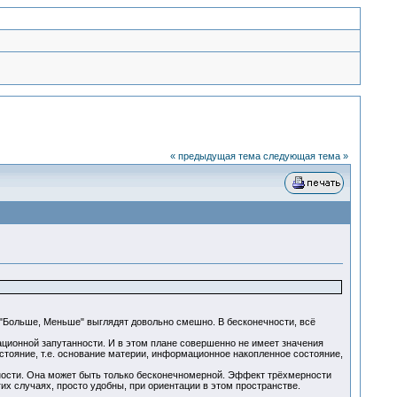
« предыдущая тема
следующая тема »
 "Больше, Меньше" выглядят довольно смешно. В бесконечности, всё
ационной запутанности. И в этом плане совершенно не имеет значения
стояние, т.е. основание материи, информационное накопленное состояние,
ности. Она может быть только бесконечномерной. Эффект трёхмерности
гих случаях, просто удобны, при ориентации в этом пространстве.