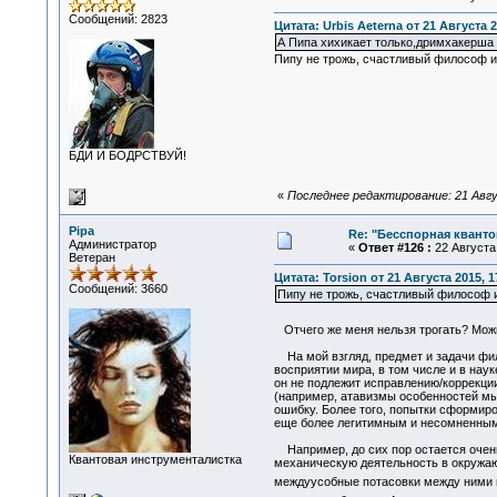
Сообщений: 2823
Цитата: Urbis Aeterna от 21 Августа 2
А Пипа хихикает только,дримхакерша 
Пипу не трожь, счастливый философ и 
БДИ И БОДРСТВУЙ!
«
Последнее редактирование: 21 Авгус
Pipa
Re: "Бесспорная квант
Администратор
«
Ответ #126 :
22 Августа 
Ветеран
Цитата: Torsion от 21 Августа 2015, 1
Сообщений: 3660
Пипу не трожь, счастливый философ и 
Отчего же меня нельзя трогать? Мо
На мой взгляд, предмет и задачи фил
восприятии мира, в том числе и в наук
он не подлежит исправлению/коррекции
(например, атавизмы особенностей мы
ошибку. Более того, попытки сформиро
еще более легитимным и несомненным
Например, до сих пор остается очень
Квантовая инструменталистка
механическую деятельность в окружающ
междуусобные потасовки между ними но