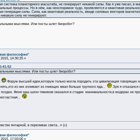
я система планетарного масштаба, не генерирует некакой силы. Как я уже писал, в 
льные процессы. Но в нём, как неоспоримое чудо, проявляется и квантовая реальность
 генерации силы. Сила, как квантовая реальность, ввиде силовых векторов магнети
никакую силу не генерируют.
нальными мыслями. Или посты шлет биоробот?
овая философия"
2015, 14:30:25 »
6:41:52
нальными мыслями. Или посты шлет биоробот?
.
Форум высшей идеи,которую только могла породить эта цивилизация говорящих м
нять,кто из них изливает из гниющих жвал больше трупного яда...
Зря я отказался 
рь поздно. Феня наш шизо-тимиком оказался в стадии маниакальности,в модерах не п
несчастная...
истве янтарной, в переливах света...» (c)
овая философия"
2015, 17:03:00 »