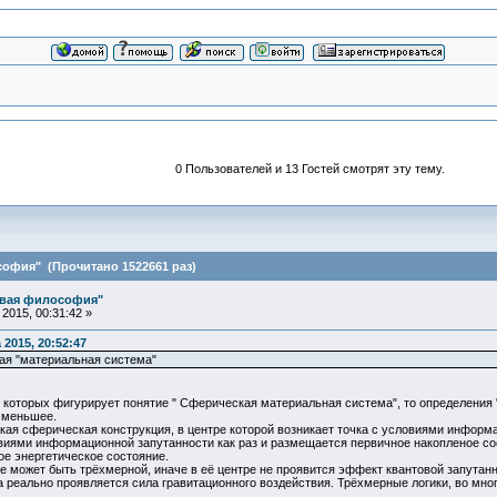
0 Пользователей и 13 Гостей смотрят эту тему.
офия" (Прочитано 1522661 раз)
овая философия"
2015, 00:31:42 »
 2015, 20:52:47
ая "материальная система"
в которых фигурирует понятие " Сферическая материальная система", то определения
е меньшее.
кая сферическая конструкция, в центре которой возникает точка с условиями информ
овиями информационной запутанности как раз и размещается первичное накопленое со
ое энергетическое состояние.
 может быть трёхмерной, иначе в её центре не проявится эффект квантовой запутан
да реально проявляется сила гравитационного воздействия. Трёхмерные логики, во мно