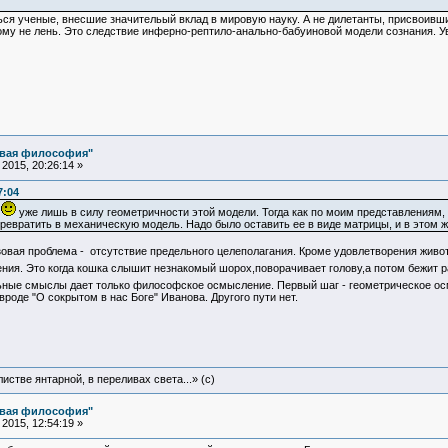
 ученые, внесшие значительый вклад в мировую науку. А не дилетанты, присвоивши
ому не лень. Это следствие инферно-рептило-анально-бабуиновой модели сознания. У
овая философия"
2015, 20:26:14 »
7:04
м
уже лишь в силу геометричности этой модели. Тогда как по моим представлениям,
евратить в механическую модель. Надо было оставить ее в виде матрицы, и в этом ж
овая проблема - отсутствие предельного целеполагания. Кроме удовлетворения живот
ния. Это когда кошка слышит незнакомый шорох,поворачивает голову,а потом бежит р
ные смыслы дает только философское осмысление. Первый шаг - геометрическое осм
роде "О сокрытом в нас Боге" Иванова. Другого пути нет.
истве янтарной, в переливах света...» (c)
овая философия"
2015, 12:54:19 »