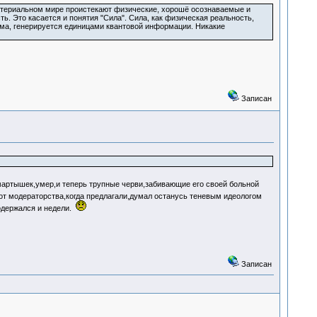
материальном мире проистекают физические, хорошё осознаваемые и
. Это касается и понятия "Сила". Сила, как физическая реальность,
зма, генерируется единицами квантовой информации. Никакие
Записан
артышек,умер,и теперь трупные черви,забивающие его своей больной
от модераторства,когда предлагали,думал останусь теневым идеологом
родержался и недели.
Записан