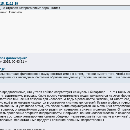
5, 11:12:19
 на стропах которого висит парашютист.
нично. Спасибо.
овая философия"
 2015, 00:43:51 »
7:04
ьства таких философов в науку состоит именно в том, что они вместо того, чтобы 
ведения их к наглядным бытовым образам или давно устаревшим штампам. Тем самым,
на предположение, что у тебя сейчас отсутствует сексуальный партнёр. Т.е. ты таки
ам утешительную игрушку. Какие просто удивительные люди проявляются на этом фор
вотного мышления позорно для человека. А ведь в реальности, человек, от животного, 
но ещё и те которые находятся в состоянии химических смесей. Кстати и сфера точног
ризываешь. Я уже писал о том, что любое бытие формируется как механизм потреблен
ования, определённого уровня развития, сознания, а значит и самого бытия. От мех
сть проявление эффекта инерционности. Например, нашёл человек железо, в накоплен
ные состояния железа-очень сильно обеднеют человеческие (в том числе и научные)
твования. Все остальные продукты сознания-побочны, второстепенны.