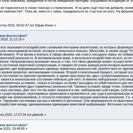
до боли знакомые, майданные и после майданные мелодии. Блудливые-исходящие от 
 не тормозиться в своих поисках и стремлениях. Я на днях ещё текстов добавлю, может
е невежество". Пока же, вместе с ними, порадоваться их счастью не могу. На фору
ста 2015, 00:52:47 от Ефим Коган
»
овая философия"
2015, 11:12:19 »
а всё оказывается воздействие силовыми векторами магнетизма, из которых формиру
учно неоспоримой истиной, которую и попытался описать Эйнштейн, в своём труде "
ый момент. Я не физик и влезать в сферу физики, как слон в посудную лавку, не соби
квантовой реальности. В материаольном мире, в результате воздействия на всё, ест
енное. Непроизвольно возникает мысль о том, что такое движение может осуществлять
 состояния квантовой суперпозиции, я говорил об очень важной роли которую выполн
азделяет две информационные единицы первичных реальностей, препятствуя их притяж
уровня развития, механизмами сознания. Второй сознательный процесс, который осущ
 состояние по причине проявления, в одном пространстве, двух суперпозиционных ед
 кванта в монопольном состоянии-гибельно для него. И именно нейтральная субстан
благоприятных условиях, только в которых он может выходить из убийственного для не
ного проявления двух первичных реальностей. Таковые условия, ввиде точки, появл
ные системы. Для того что бы квант оказался в них, нейтральная субстанция, субст
но существующих, неоспоримых ориентиров и проявляется, как чудо в материальном 
ире как прямолинейное, в точности повторяет конструкцию квантовой монополи. Т.е. 
я. Таковыми системами как раз и являются фотонные. Они формируются из квантовых 
одействия между одноименными единицами квантовой информации. Фотонная система 
 2025, 17:27:34 от platonik
»
овая философия"
 2015, 19:48:05 »