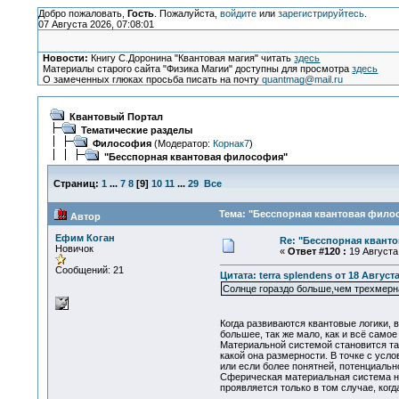
Добро пожаловать,
Гость
. Пожалуйста,
войдите
или
зарегистрируйтесь
.
07 Августа 2026, 07:08:01
Новости:
Книгу С.Доронина "Квантовая магия" читать
здесь
Материалы старого сайта "Физика Магии" доступны для просмотра
здесь
О замеченных глюках просьба писать на почту
quantmag@mail.ru
Квантовый Портал
Тематические разделы
Философия
(Модератор:
Корнак7
)
"Бесспорная квантовая философия"
Страниц:
1
...
7
8
[
9
]
10
11
...
29
Все
Тема: "Бесспорная квантовая филос
Автор
Ефим Коган
Re: "Бесспорная квант
Новичок
«
Ответ #120 :
19 Августа 
Сообщений: 21
Цитата: terra splendens от 18 Августа
Солнце гораздо больше,чем трехмерн
Когда развиваются квантовые логики, 
большее, так же мало, как и всё само
Материальной системой становится та
какой она размерности. В точке с усл
или если более понятней, потенциальн
Сферическая материальная система не
проявляется только в том случае, ког