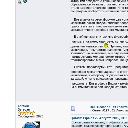
которыми обладает. А конечности уже
образовалось не на пустом месте, а с
стало развивать человечество. И по т
вынуждены изобретать механические м
Вот и меня на этом форуме уже успе
математическая модель явления "образ
принять математическое описание таки
механистичностью образного мышления
В этой связи я считаю, что философии
понимать, скажем, квантовую суперп
дремучее невежество
. Причем, на
мышлением", пытаются, напротив, "уп
животностью мышления, они эту живот
противостоять механическим стереотип
"фантазировать" в том направлении, г
Скажем, пресловутый кот Шредингера е
способная достаточно адекватно его 
мышлению, к которому люди имеют вро
загадкой. А ныне приходится признать
преодолеть. Вот и сфера Блоха - тако
на вымышленные оси координат, чтобы 
Torsion
Re: "Бесспорная квант
Ветеран
«
Ответ #127 :
22 Августа 
Сообщений: 2823
Цитата: Pipa от 22 Августа 2015, 01:2
В этой связи я считаю, что философии
скажем, квантовую суперпозицию . А 