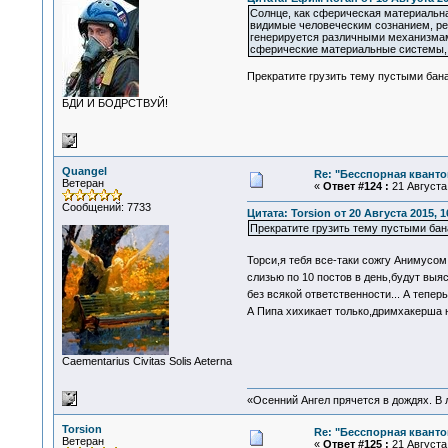
Солнце, как сферическая материальна
видимые человеческим сознанием, реа
генерируется различными механизмами
сферические материальные системы, 
Прекратите грузить тему пустыми ба
БДИ И БОДРСТВУЙ!
Quangel
Re: "Бесспорная квант
Ветеран
«
Ответ #124 :
21 Августа 
Сообщений: 7733
Цитата: Torsion от 20 Августа 2015, 1
Прекратите грузить тему пустыми ба
Торси,я тебя все-таки сожгу Анимусом
слизью по 10 постов в день,будут выяс
без всякой ответственности... А тепе
А Пипа хихикает только,дримхакерша 
Сaementarius Civitas Solis Aeterna
«Осенний Ангел прячется в дождях. В л
Torsion
Re: "Бесспорная квант
Ветеран
«
Ответ #125 :
21 Августа 