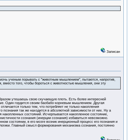
Записан
помочь ученым порывать с "животным мышлением", пытаются, напротив,
 вместо того, чтобы бороться с животностью мышления, они эту
м образом утешаешь свою скучающую плоть. Есть более интересней
уме. Один гордится своим баобабо-корневым мышлением. Другая
отличается только тем, что потребляет не только накопления
о познания так же находится в абсолютной зависимости от них. Ну а
ия накопленных состояний. Исчерпывается накопленное состояние,
анистичности сознания (инерции сознания) избавиться невозможно.
ном состоянии, в его мозге возник инерционный процесс его познания и
 логики. Главный смысл формирования механизма сознания, постоянно