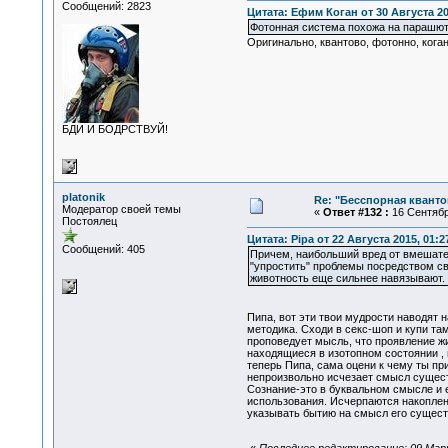
Сообщений: 2823
Цитата: Ефим Коган от 30 Августа 201
Фотонная система похожа на парашют,
Оригинально, квантово, фотонно, кога
БДИ И БОДРСТВУЙ!
platonik
Re: "Бесспорная квант
Модератор своей темы
«
Ответ #132 :
16 Сентября
Постоялец
Цитата: Pipa от 22 Августа 2015, 01:2
Сообщений: 405
Причем, наибольший вред от вмешател
"упростить" проблемы посредством с
животность еще сильнее навязывают.
Пипа, вот эти твои мудрости наводят 
методика. Сходи в секс-шоп и купи т
проповедует мысль, что проявление жи
находящиеся в изотопном состоянии , 
теперь Пипа, сама оцени к чему ты п
непроизвольно исчезает смысл существ
Сознание-это в буквальном смысле и е
использования. Исчерпаются накоплен
указывать бытию на смысл его сущес