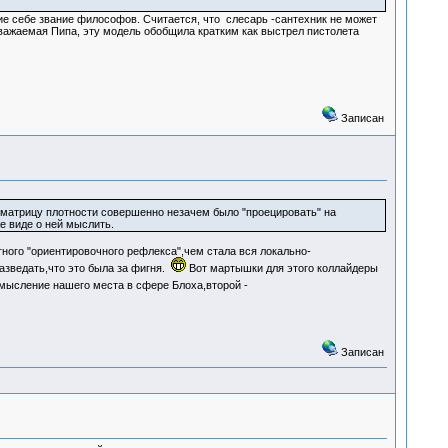
е себе звание философов. Считается, что слесарь -сантехник не может
важаемая Пипа, эту модель обобщила кратким как выстрел пистолета
Записан
 матрицу плотности совершенно незачем было "проецировать" на
е виде о ней мыслить.
ного "ориентировочного рефлекса",чем стала вся локально-
азведать,что это была за фигня.
Вот мартышки для этого коллайдеры
ысление нашего места в сфере Блоха,второй -
Записан