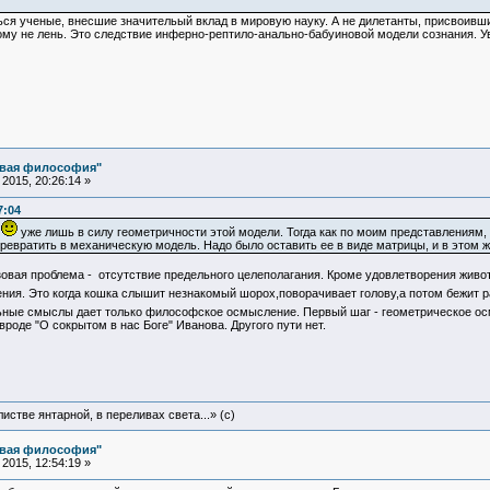
 ученые, внесшие значительый вклад в мировую науку. А не дилетанты, присвоивши
ому не лень. Это следствие инферно-рептило-анально-бабуиновой модели сознания. У
овая философия"
2015, 20:26:14 »
7:04
м
уже лишь в силу геометричности этой модели. Тогда как по моим представлениям,
евратить в механическую модель. Надо было оставить ее в виде матрицы, и в этом ж
овая проблема - отсутствие предельного целеполагания. Кроме удовлетворения живот
ния. Это когда кошка слышит незнакомый шорох,поворачивает голову,а потом бежит р
ные смыслы дает только философское осмысление. Первый шаг - геометрическое осм
роде "О сокрытом в нас Боге" Иванова. Другого пути нет.
истве янтарной, в переливах света...» (c)
овая философия"
2015, 12:54:19 »