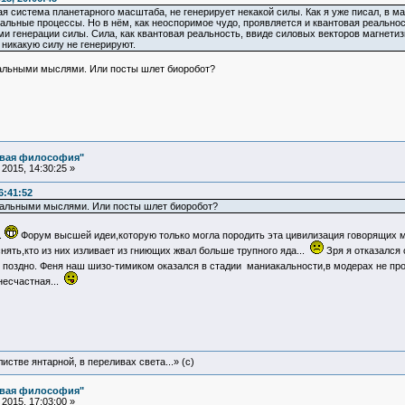
я система планетарного масштаба, не генерирует некакой силы. Как я уже писал, в 
льные процессы. Но в нём, как неоспоримое чудо, проявляется и квантовая реальность
 генерации силы. Сила, как квантовая реальность, ввиде силовых векторов магнети
никакую силу не генерируют.
нальными мыслями. Или посты шлет биоробот?
овая философия"
2015, 14:30:25 »
6:41:52
нальными мыслями. Или посты шлет биоробот?
.
Форум высшей идеи,которую только могла породить эта цивилизация говорящих м
нять,кто из них изливает из гниющих жвал больше трупного яда...
Зря я отказался 
рь поздно. Феня наш шизо-тимиком оказался в стадии маниакальности,в модерах не п
несчастная...
истве янтарной, в переливах света...» (c)
овая философия"
2015, 17:03:00 »