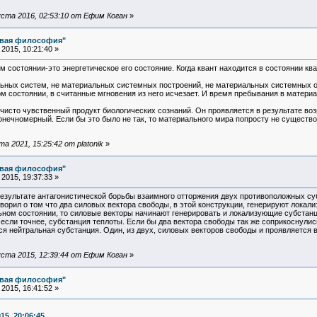
ста 2016, 02:53:10 от Ефим Коган
»
овая философия"
2015, 10:21:40 »
ом состоянии-это энергетическое его состояние. Когда квант находится в состоянии кв
льных систем, не материальных системных построений, не материальных системных о
м состоянии, в считанные мгновения из него исчезает. И время пребывания в матери
чисто чувственный продукт биологических сознаний. Он проявляется в результате во
онечномерный. Если бы это было не так, то материального мира попросту не существ
 2021, 15:25:42 от platonik
»
овая философия"
2015, 19:37:33 »
 результате антагонистической борьбы взаимного отторжения двух противоположных су
оворил о том что два силовых вектора свободы, в этой конструкции, генерируют лока
ьном состоянии, то силовые векторы начинают генерировать и локализующие субстанци
если точнее, субстанция теплоты. Если бы два вектора свободы так же соприкоснулись
ся нейтральная субстанция. Один, из двух, силовых векторов свободы и проявляется
ста 2015, 12:39:44 от Ефим Коган
»
овая философия"
2015, 16:41:52 »
15, 20:06:45