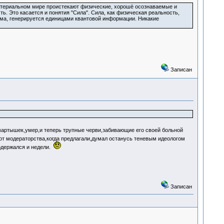
материальном мире проистекают физические, хорошё осознаваемые и
. Это касается и понятия "Сила". Сила, как физическая реальность,
зма, генерируется единицами квантовой информации. Никакие
Записан
артышек,умер,и теперь трупные черви,забивающие его своей больной
от модераторства,когда предлагали,думал останусь теневым идеологом
родержался и недели.
Записан