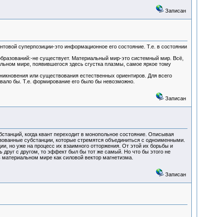
Записан
антовой суперпозиции-это информационное его состояние. Т.е. в состоянии
бразований:-не существует. Материальный мир-это системный мир. Всё,
альном мире, появившегося здесь сгустка плазмы, самое яркое тому
зникновения или существования естественных ориентиров. Для всего
овало бы. Т.е. формирование его было бы невозможно.
Записан
бстанций, когда квант переходит в монопольное состояние. Описывая
лизованные субстанции, которые стремятся объединиться с одноименными.
и, но уже на процесс их взаимного отторжения. От этой их борьбы и
 друг с другом, то эффект был бы тот же самый. Но что бы этого не
 в материальном мире как силовой вектор магнетизма.
Записан