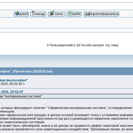
0 Пользователей и 19 Гостей смотрят эту тему.
офия" (Прочитано 1522518 раз)
овая философия"
2015, 00:31:42 »
 2015, 20:52:47
ая "материальная система"
в которых фигурирует понятие " Сферическая материальная система", то определения
е меньшее.
кая сферическая конструкция, в центре которой возникает точка с условиями информ
овиями информационной запутанности как раз и размещается первичное накопленое со
ое энергетическое состояние.
 может быть трёхмерной, иначе в её центре не проявится эффект квантовой запутан
да реально проявляется сила гравитационного воздействия. Трёхмерные логики, во мно