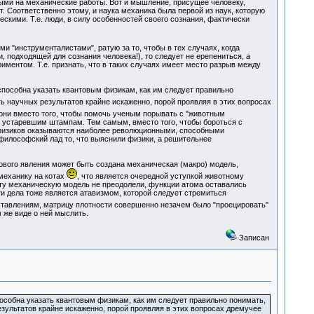
ыми на механические работы. Вот и мышление, присущее человеку,
. Соответственно этому, и наука механика была первой из наук, которую
скими. Т.е. люди, в силу особенностей своего сознания, фактически
ми "инструменталистами", ратую за то, чтобы в тех случаях, когда
 подходящей для сознания человека!), то следует не ерепениться, а
риментом. Т.е. признать, что в таких случаях имеет место разрыв между
способна указать квантовым физикам, как им следует правильно
ь научных результатов крайне искаженно, порой проявляя в этих вопросах
 они вместо того, чтобы помочь ученым порывать с "животным
 устаревшим штампам. Тем самым, вместо того, чтобы бороться с
 физиков оказываются наиболее революционными, способными
философский лад то, что выяснили физики, а решительнее
ового явления может быть создана механическая (макро) модель,
механику на котах
, что является очередной уступкой животному
эту механическую модель не преодолели, функции атома оставались
ти дела тоже является атавизмом, которой следует стремиться
дставлениям, матрицу плотности совершенно незачем было "проецировать"
 же виде о ней мыслить.
Записан
пособна указать квантовым физикам, как им следует правильно понимать,
зультатов крайне искаженно, порой проявляя в этих вопросах дремучее