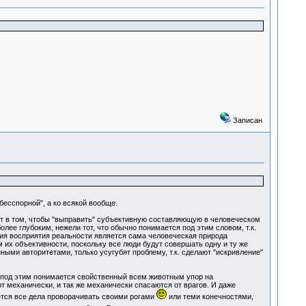
Записан
бесспорной", а ко всякой вообще.
т в том, чтобы "выправить" субъективную составляющую в человеческом
олее глубоким, нежели тот, что обычно понимается под этим словом, т.к.
ния восприятия реальности является сама человеческая природа
их объективности, поскольку все люди будут совершать одну и ту же
ыми авторитетами, только усугубят проблему, т.к. сделают "искривление"
 под этим понимается свойственный всем животным упор на
 механически, и так же механически спасаются от врагов. И даже
ается все дела проворачивать своими рогами
или теми конечностями,