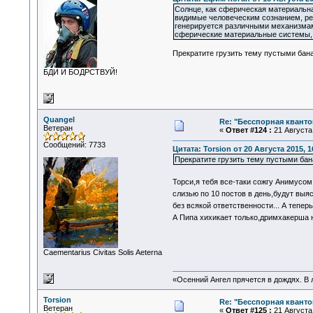
Солнце, как сферическая материальна
видимые человеческим сознанием, реа
генерируется различными механизмами
сферические материальные системы, 
Прекратите грузить тему пустыми ба
БДИ И БОДРСТВУЙ!
Quangel
Re: "Бесспорная квант
Ветеран
«
Ответ #124 :
21 Августа 
Сообщений: 7733
Цитата: Torsion от 20 Августа 2015, 1
Прекратите грузить тему пустыми ба
Торси,я тебя все-таки сожгу Анимусом
слизью по 10 постов в день,будут выяс
без всякой ответственности... А тепе
А Пипа хихикает только,дримхакерша 
Сaementarius Civitas Solis Aeterna
«Осенний Ангел прячется в дождях. В л
Torsion
Re: "Бесспорная квант
Ветеран
«
Ответ #125 :
21 Августа 