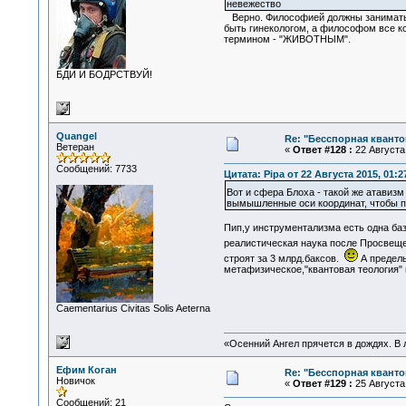
невежество
Верно. Философией должны заниматься
быть гинекологом, а философом все к
термином - "ЖИВОТНЫМ".
БДИ И БОДРСТВУЙ!
Quangel
Re: "Бесспорная квант
Ветеран
«
Ответ #128 :
22 Августа 
Сообщений: 7733
Цитата: Pipa от 22 Августа 2015, 01:2
Вот и сфера Блоха - такой же атавиз
вымышленные оси координат, чтобы пр
Пип,у инструментализма есть одна баз
реалистическая наука после Просвеще
строят за 3 млрд.баксов.
А предель
метафизическое,"квантовая теология" в
Сaementarius Civitas Solis Aeterna
«Осенний Ангел прячется в дождях. В л
Ефим Коган
Re: "Бесспорная квант
Новичок
«
Ответ #129 :
25 Августа 
Сообщений: 21