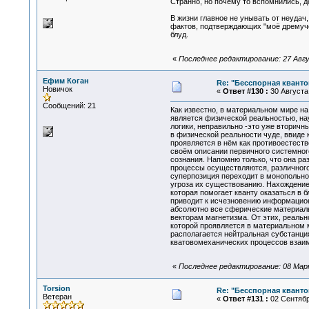
Странно, но почему то вспомнились, 
В жизни главное не унывать от неудач,
фактов, подтверждающих "моё дремуче
блуд.
«
Последнее редактирование: 27 Авгу
Ефим Коган
Re: "Бесспорная квант
Новичок
«
Ответ #130 :
30 Августа 
Сообщений: 21
Как известно, в материальном мире н
является физической реальностью, на
логики, неправильно -это уже вторичн
в физической реальности чуде, ввиде 
проявляется в нём как противоестеств
своём описании первичного системного
сознания. Напомню только, что она р
процессы осуществляются, различного 
суперпозиция переходит в монопольное
угроза их существованию. Нахождение
которая помогает кванту оказаться в 
приводит к исчезновению информацион
абсолютно все сферические материаль
векторам магнетизма. От этих, реаль
которой проявляется в материальном м
располагается нейтральная субстанци
кватовомеханических процессов взаим
«
Последнее редактирование: 08 Марта
Torsion
Re: "Бесспорная квант
Ветеран
«
Ответ #131 :
02 Сентября