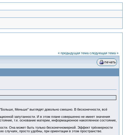
« предыдущая тема
следующая тема »
 "Больше, Меньше" выглядят довольно смешно. В бесконечности, всё
ационной запутанности. И в этом плане совершенно не имеет значения
стояние, т.е. основание материи, информационное накопленное состояние,
ности. Она может быть только бесконечномерной. Эффект трёхмерности
гих случаях, просто удобны, при ориентации в этом пространстве.