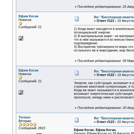
«
Последнее редактирование: 25 Авгу
Ефим Коган
Re: "Бесспорная квант
Новичок
«
Ответ #121 :
19 Августа 
Сообщений: 21
1) Когда квант находится в монопольн
потенциальной энергии.
2) В материальном мире:- не материа
что в нём оказывается во внесистемно
подтверждение.
3) Восприятие трёхмерности мира-это 
остального же в мироздании, мир беск
«
Последнее редактирование: 09 Марта
Ефим Коган
Re: "Бесспорная квант
Новичок
«
Ответ #122 :
19 Августа 
Сообщений: 21
Энергия, как субстанция, возникает в
строение квантовой суперпозиции, я г
Когда же квант оказывается в монопол
возникает энергетическая субстанция, 
произошло, между ними и располагает
«
Последнее редактирование: 20 Авгу
Torsion
Re: "Бесспорная квант
Ветеран
«
Ответ #123 :
20 Августа 
Сообщений: 2823
Ефим Коган
,
Ефим Коган
,
Цитата: Ефим Коган от 18 Августа 20