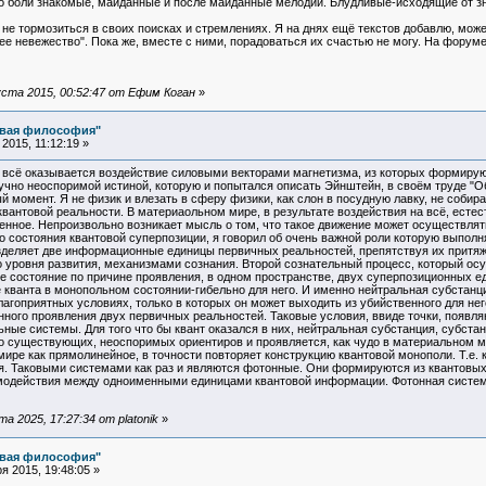
до боли знакомые, майданные и после майданные мелодии. Блудливые-исходящие от 
 не тормозиться в своих поисках и стремлениях. Я на днях ещё текстов добавлю, может
е невежество". Пока же, вместе с ними, порадоваться их счастью не могу. На фору
ста 2015, 00:52:47 от Ефим Коган
»
овая философия"
2015, 11:12:19 »
а всё оказывается воздействие силовыми векторами магнетизма, из которых формиру
учно неоспоримой истиной, которую и попытался описать Эйнштейн, в своём труде "
ый момент. Я не физик и влезать в сферу физики, как слон в посудную лавку, не соби
квантовой реальности. В материаольном мире, в результате воздействия на всё, ест
енное. Непроизвольно возникает мысль о том, что такое движение может осуществлять
 состояния квантовой суперпозиции, я говорил об очень важной роли которую выполн
азделяет две информационные единицы первичных реальностей, препятствуя их притяж
уровня развития, механизмами сознания. Второй сознательный процесс, который осущ
 состояние по причине проявления, в одном пространстве, двух суперпозиционных ед
 кванта в монопольном состоянии-гибельно для него. И именно нейтральная субстан
благоприятных условиях, только в которых он может выходить из убийственного для не
ного проявления двух первичных реальностей. Таковые условия, ввиде точки, появл
ные системы. Для того что бы квант оказался в них, нейтральная субстанция, субст
но существующих, неоспоримых ориентиров и проявляется, как чудо в материальном 
ире как прямолинейное, в точности повторяет конструкцию квантовой монополи. Т.е. 
я. Таковыми системами как раз и являются фотонные. Они формируются из квантовых 
одействия между одноименными единицами квантовой информации. Фотонная система 
 2025, 17:27:34 от platonik
»
овая философия"
 2015, 19:48:05 »