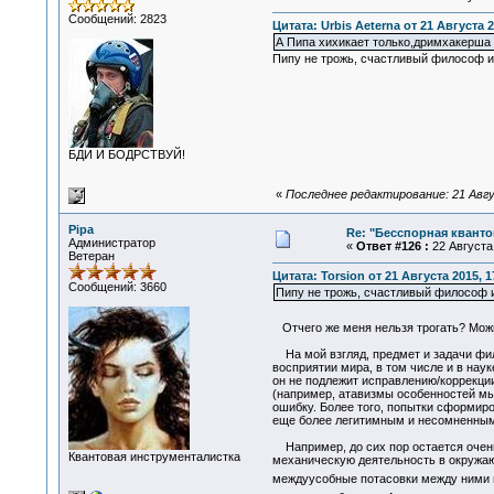
Сообщений: 2823
Цитата: Urbis Aeterna от 21 Августа 2
А Пипа хихикает только,дримхакерша 
Пипу не трожь, счастливый философ и 
БДИ И БОДРСТВУЙ!
«
Последнее редактирование: 21 Авгус
Pipa
Re: "Бесспорная квант
Администратор
«
Ответ #126 :
22 Августа 
Ветеран
Цитата: Torsion от 21 Августа 2015, 1
Сообщений: 3660
Пипу не трожь, счастливый философ и 
Отчего же меня нельзя трогать? Мо
На мой взгляд, предмет и задачи фил
восприятии мира, в том числе и в наук
он не подлежит исправлению/коррекции
(например, атавизмы особенностей мы
ошибку. Более того, попытки сформиро
еще более легитимным и несомненным
Например, до сих пор остается очень
Квантовая инструменталистка
механическую деятельность в окружающ
междуусобные потасовки между ними но