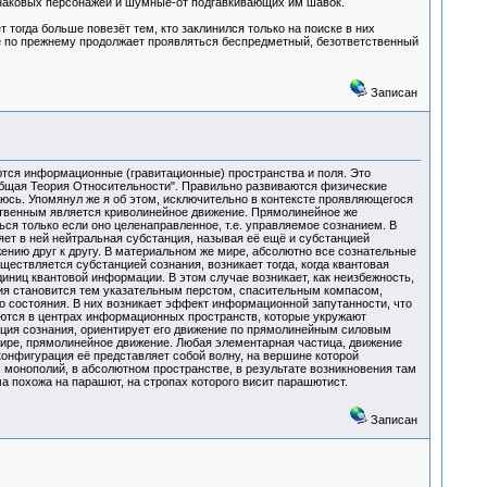
знаковых персонажей и шумные-от подгавкивающих им шавок.
 тогда больше повезёт тем, кто заклинился только на поиске в них
ме по прежнему продолжает проявляться беспредметный, безответственный
Записан
ются информационные (гравитационные) пространства и поля. Это
Общая Теория Относительности". Правильно развиваются физические
раюсь. Упомянул же я об этом, исключительно в контексте проявляющегося
ественным является криволинейное движение. Прямолинейное же
ся только если оно целенаправленное, т.е. управляемое сознанием. В
яет в ней нейтральная субстанция, называя её ещё и субстанцией
ению друг к другу. В материальном же мире, абсолютно все сознательные
ествляется субстанцией сознания, возникает тогда, когда квантовая
иниц квантовой информации. В этом случае возникает, как неизбежность,
ция становится тем указательным перстом, спасительным компасом,
го состояния. В них возникает эффект информационной запутанности, что
яются в центрах информационных пространств, которые укружают
анция сознания, ориентирует его движение по прямолинейным силовым
мире, прямолинейное движение. Любая элементарная частица, движение
конфигурация её представляет собой волну, на вершине которой
монополий, в абсолютном пространстве, в результате возникновения там
похожа на парашют, на стропах которого висит парашютист.
Записан