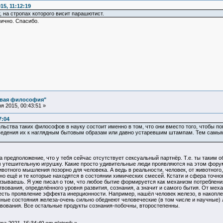
5, 11:12:19
 на стропах которого висит парашютист.
нично. Спасибо.
овая философия"
 2015, 00:43:51 »
7:04
ьства таких философов в науку состоит именно в том, что они вместо того, чтобы 
ведения их к наглядным бытовым образам или давно устаревшим штампам. Тем самым,
на предположение, что у тебя сейчас отсутствует сексуальный партнёр. Т.е. ты таки
ам утешительную игрушку. Какие просто удивительные люди проявляются на этом фор
вотного мышления позорно для человека. А ведь в реальности, человек, от животного, 
но ещё и те которые находятся в состоянии химических смесей. Кстати и сфера точног
ризываешь. Я уже писал о том, что любое бытие формируется как механизм потреблен
ования, определённого уровня развития, сознания, а значит и самого бытия. От мех
сть проявление эффекта инерционности. Например, нашёл человек железо, в накоплен
ные состояния железа-очень сильно обеднеют человеческие (в том числе и научные)
твования. Все остальные продукты сознания-побочны, второстепенны.