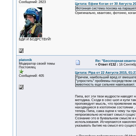
Сообщений: 2823
Цитата: Ефим Коган от 30 Августа 201
Фотонная система похожа на парашют,
Оригинально, квантово, фотонно, кога
БДИ И БОДРСТВУЙ!
platonik
Re: "Бесспорная квант
Модератор своей темы
«
Ответ #132 :
16 Сентября
Постоялец
Цитата: Pipa от 22 Августа 2015, 01:2
Сообщений: 405
Причем, наибольший вред от вмешател
"упростить" проблемы посредством с
животность еще сильнее навязывают.
Пипа, вот эти твои мудрости наводят 
методика. Сходи в секс-шоп и купи т
проповедует мысль, что проявление жи
находящиеся в изотопном состоянии , 
теперь Пипа, сама оцени к чему ты п
непроизвольно исчезает смысл существ
Сознание-это в буквальном смысле и е
использования. Исчерпаются накоплен
указывать бытию на смысл его сущес