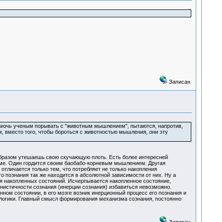
Записан
помочь ученым порывать с "животным мышлением", пытаются, напротив,
 вместо того, чтобы бороться с животностью мышления, они эту
м образом утешаешь свою скучающую плоть. Есть более интересней
уме. Один гордится своим баобабо-корневым мышлением. Другая
отличается только тем, что потребляет не только накопления
о познания так же находится в абсолютной зависимости от них. Ну а
ия накопленных состояний. Исчерпывается накопленное состояние,
анистичности сознания (инерции сознания) избавиться невозможно.
ном состоянии, в его мозге возник инерционный процесс его познания и
 логики. Главный смысл формирования механизма сознания, постоянно