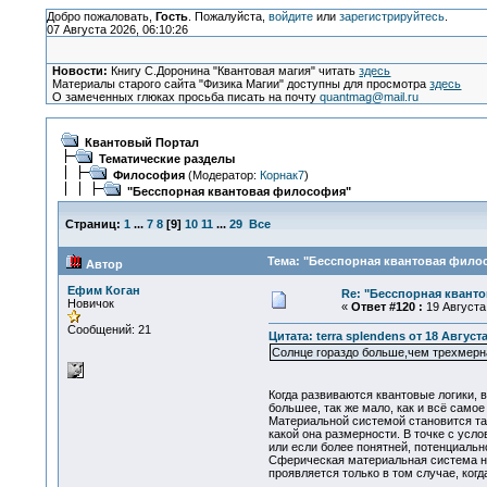
Добро пожаловать,
Гость
. Пожалуйста,
войдите
или
зарегистрируйтесь
.
07 Августа 2026, 06:10:26
Новости:
Книгу С.Доронина "Квантовая магия" читать
здесь
Материалы старого сайта "Физика Магии" доступны для просмотра
здесь
О замеченных глюках просьба писать на почту
quantmag@mail.ru
Квантовый Портал
Тематические разделы
Философия
(Модератор:
Корнак7
)
"Бесспорная квантовая философия"
Страниц:
1
...
7
8
[
9
]
10
11
...
29
Все
Тема: "Бесспорная квантовая филос
Автор
Ефим Коган
Re: "Бесспорная квант
Новичок
«
Ответ #120 :
19 Августа 
Сообщений: 21
Цитата: terra splendens от 18 Августа
Солнце гораздо больше,чем трехмерн
Когда развиваются квантовые логики, 
большее, так же мало, как и всё само
Материальной системой становится та
какой она размерности. В точке с усл
или если более понятней, потенциальн
Сферическая материальная система не
проявляется только в том случае, ког