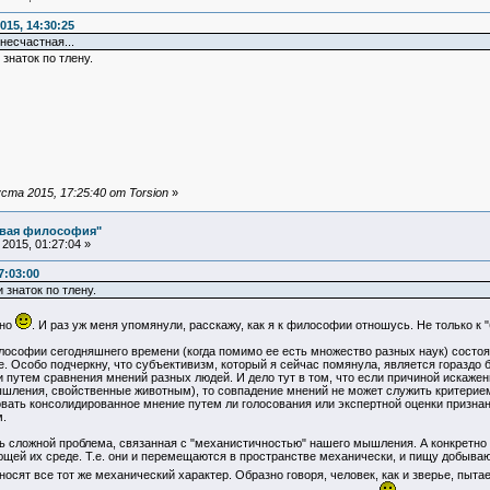
015, 14:30:25
несчастная...
знаток по тлену.
та 2015, 17:25:40 от Torsion
»
овая философия"
2015, 01:27:04 »
7:03:00
знаток по тлену.
жно
. И раз уж меня упомянули, расскажу, как я к философии отношусь. Не только к "
ософии сегодняшнего времени (когда помимо ее есть множество разных наук) состоя
е. Особо подчеркну, что субъективизм, который я сейчас помянула, является гораздо б
 путем сравнения мнений разных людей. И дело тут в том, что если причиной искаже
шления, свойственные животным), то совпадение мнений не может служить критерием 
вать консолидированное мнение путем ли голосования или экспертной оценки признанн
.
 сложной проблема, связанная с "механистичностью" нашего мышления. А конкретно
ей их среде. Т.е. они и перемещаются в пространстве механически, и пищу добывают
сят все тот же механический характер. Образно говоря, человек, как и зверье, пыт