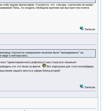
е себе звание философов. Считается, что слесарь -сантехник не может
важаемая Пипа, эту модель обобщила кратким как выстрел пистолета
Записан
 матрицу плотности совершенно незачем было "проецировать" на
е виде о ней мыслить.
ного "ориентировочного рефлекса",чем стала вся локально-
азведать,что это была за фигня.
Вот мартышки для этого коллайдеры
ысление нашего места в сфере Блоха,второй -
Записан