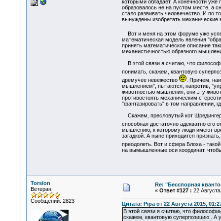
которыми обладает. А конечности уже
образовалось не на пустом месте, а с
стало развивать человечество. И по т
вынуждены изобретать механические м
Вот и меня на этом форуме уже успе
математическая модель явления "образ
принять математическое описание таки
механистичностью образного мышления
В этой связи я считаю, что философии
понимать, скажем, квантовую суперп
дремучее невежество
. Причем, на
мышлением", пытаются, напротив, "уп
животностью мышления, они эту живот
противостоять механическим стереотип
"фантазировать" в том направлении, г
Скажем, пресловутый кот Шредингера е
способная достаточно адекватно его 
мышлению, к которому люди имеют вро
загадкой. А ныне приходится признать
преодолеть. Вот и сфера Блоха - тако
на вымышленные оси координат, чтобы 
Torsion
Re: "Бесспорная квант
Ветеран
«
Ответ #127 :
22 Августа 
Сообщений: 2823
Цитата: Pipa от 22 Августа 2015, 01:2
В этой связи я считаю, что философии
скажем, квантовую суперпозицию . А 