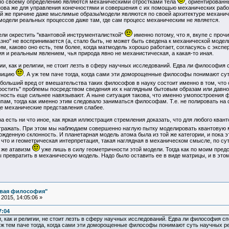
 по своему определению являются механическими отростками тела
, ориентированн
нова же для управления конечностями и совершения с их помощью механических работ
ой же причине даже мыслимые образы/модели являются по своей архитектуре механиче
одели реальных процессов даже там, где сам процесс механическим не является.
ли окрестить "квантовой инструменталисткой"
именно потому, что я, вкупе с прочи
но" не воспринимается (а, стало быть, не может быть сведена к механической модели,
м, каково оно есть, тем более, когда матмодель хорошо работает, согласуясь с экспе
 и реальным явлением, чья природа явно не механистическая, а какая-то иная.
, как и религии, не стоит лезть в сферу научных исследований. Едва ли философия 
озицию
. А уж тем паче тогда, когда сами эти доморощенные философы понимают сут
ибольший вред от вмешательства таких философов в науку состоит именно в том, что
ростить" проблемы посредством сведения их к наглядным бытовым образам или давно
ность еще сильнее навязывают. А ныне ситуация такова, что именно умопостроения
ам, тогда как именно этим следовало заниматься философам. Т.е. не полировать на 
де механические представления слабее.
сть ни что иное, как яркая иллюстрация стремления доказать, что для любого квант
отражать. При этом мы наблюдаем совершенно наглую пытку моделировать квантовую 
жденную склонность. И планетарная модель атома была из той же категории, и пока 
, что и геометрическая интерпретация, такая наглядная в механическом смысле, по су
й же атавизм
уже лишь в силу геометричности этой модели. Тогда как по моим пре
превратить в механическую модель. Надо было оставить ее в виде матрицы, и в этом
овая философия"
2015, 14:05:06 »
7:04
, как и религии, не стоит лезть в сферу научных исследований. Едва ли философия с
уж тем паче тогда, когда сами эти доморощенные философы понимают суть научных ре