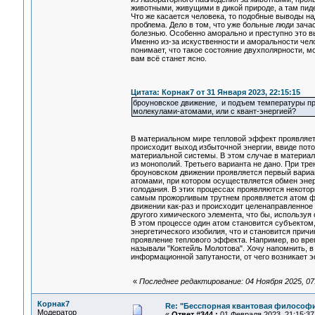
животными, живущими в дикой природе, а там пиде
Что же касается человека, то подобные выводы н
проблема. Дело в том, что уже больные люди зача
болезнью. Особенно аморально и преступно это вы
Именно из-за искуственности и аморальности чело
понимает, что такое состояние двухполярности, м
вам всё станет ясно.
Цитата: Корнак7 от 31 Января 2023, 22:15:15
броуновское движение, и подъем температуры при
молекулами-атомами, или с квант-энергией?
В материальном мире тепловой эффект проявляетс
происходит выход избыточной энергии, ввиде пото
материальной системы. В этом случае в материаль
из монополий. Третьего варианта не дано. При тр
броуновском движении проявляется первый вариан
атомами, при котором осуществляется обмен энерг
голодания. В этих процессах проявляются некото
самым прожорливым трутнем проявляется атом фто
движении как-раз и происходит целенаправленное
другого химического элемента, что бы, используя
В этом процессе один атом становится субъектом,
энергетического изобилия, что и становится причи
проявление теплового эффекта. Например, во вр
называли "Коктейль Молотова". Хочу напомнить, 
информационной запутаности, от чего возникает 
«
Последнее редактирование: 04 Ноября 2025, 07:4
Корнак7
Re: "Бесспорная квантовая философ
Модератор
«
Ответ #344 :
01 Февраля 2023, 21:15:37