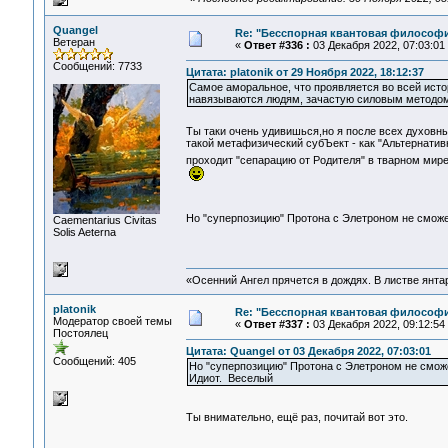
Quangel
Re: "Бесспорная квантовая философ
Ветеран
«
Ответ #336 :
03 Декабря 2022, 07:03:01
Сообщений: 7733
Цитата: platonik от 29 Ноября 2022, 18:12:37
Самое аморальное, что проявляется во всей исто
навязываются людям, зачастую силовым методо
Ты таки очень удивишься,но я после всех духовн
такой метафизический субЪект - как "Альтернатив
проходит "сепарацию от Родителя" в тварном мир
Но "суперпозицию" Протона с Элетроном не смож
Сaementarius Civitas
Solis Aeterna
«Осенний Ангел прячется в дождях. В листве янтарн
platonik
Re: "Бесспорная квантовая философ
Модератор своей темы
«
Ответ #337 :
03 Декабря 2022, 09:12:54
Постоялец
Цитата: Quangel от 03 Декабря 2022, 07:03:01
Сообщений: 405
Но "суперпозицию" Протона с Элетроном не смо
Идиот. Веселый
Ты внимательно, ещё раз, почитай вот это.