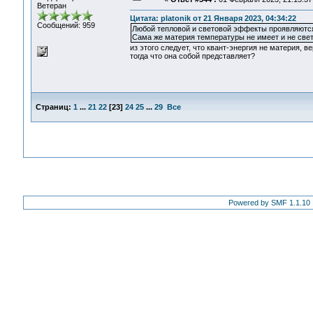
Ветеран
Цитата: platonik от 21 Января 2023, 04:34:22
Сообщений: 959
Любой тепловой и световой эффекты проявляются
Сама же материя температуры не имеет и не свети
из этого следует, что квант-энергия не материя, в
тогда что она собой представляет?
Страниц:
1
...
21
22
[
23
]
24
25
...
29
Все
Powered by SMF 1.1.10