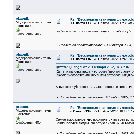
platonik
Re: "Бесспорная квантовая философ
Модератор своей темы
«
Ответ #333 :
28 Ноября 2022, 17:38:48 
Постоялец
Глубинная, не познаваемая сущность любой субста
Сообщений: 405
«
Последнее редактирование: 04 Октября 2023, 01
platonik
Re: "Бесспорная квантовая философ
Модератор своей темы
«
Ответ #334 :
28 Ноября 2022, 17:48:30 
Постоялец
Цитата: Quangel от 29 Октября 2022, 04:43:16
Сообщений: 405
Да ты ж лапочка наша,у которого "протон с эле
люблю "человеческий механизм потребления",шо 
А ты попробуй оспорь эти абсолютные истины. Но 
«
Последнее редактирование: 30 Ноября 2022, 17:5
platonik
Re: "Бесспорная квантовая философ
Модератор своей темы
«
Ответ #335 :
29 Ноября 2022, 18:12:37 
Постоялец
Самое аморальное, что проявляется во всей истор
Сообщений: 405
навязываются людям, зачастую силовым методом
«
Последнее редактирование: 30 Ноября 2022, 08:4