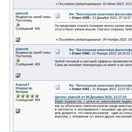
«
Последнее редактирование: 02 Июня 2023, 15:53
platonik
Re: "Бесспорная квантовая философ
Модератор своей темы
«
Ответ #339 :
13 Декабря 2022, 07:19:57
Постоялец
За пределами точного познания ничего умнее кван
Сообщений: 405
отсутствуют умные мысли. Они все спорные, либо
«
Последнее редактирование: 04 Ноября 2025, 03:4
platonik
Re: "Бесспорная квантовая философ
Модератор своей темы
«
Ответ #340 :
21 Января 2023, 04:34:22 
Постоялец
Любой тепловой и световой эффекты проявляются 
Сообщений: 405
Сама же материя температуры не имеет и не свети
Корнак7
Re: "Бесспорная квантовая философ
Модератор
«
Ответ #341 :
31 Января 2023, 22:07:55 
Ветеран
Цитата: platonik от 09 Декабря 2022, 12:17:10
Сообщений: 959
Идеи пидерастии, с целью их навязывания людям,
как ты объяснишь гомосексуализм среди животны
в частности, в эксперименте с мышами, где для н
мне думается, что гомосексуализм - один из спос
впрочем, с человеком тут много других наслоений