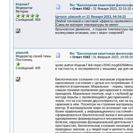
Корнак7
Re: "Бесспорная квантовая философ
Модератор
«
Ответ #342 :
31 Января 2023, 22:15:15 
Ветеран
Цитата: platonik от 21 Января 2023, 04:34:22
Сообщений: 959
Любой тепловой и световой эффекты проявляются
Сама же материя температуры не имеет
броуновское движение, и подъем температуры при
молекулами-атомами, или с квант-энергией?
platonik
Re: "Бесспорная квантовая философ
Модератор своей темы
«
Ответ #343 :
01 Февраля 2023, 19:59:19
Постоялец
quote author=Корнак7 link=topic=2040.msg84266#
Сообщений: 405
в частности, в эксперименте с мышами, где для ни
Биологическое сознание-это механизм управления
накопленное состояние с целью его потребления. 
являются вторичными. Моральные -: нормы, принци
самым понижая проявление дисгармонии в челове
принципов. Моральные понятия, ещё с глубокой д
метода борьбы с проявляющейся дисгармонией у лю
знали, что на состоянии двухполярности, как на 
гармония в нём. Посмотри на строение материаль
вектор. В материальном мире он возникает как су
более правильней, у информационного состояния 
сформироваться биологической жизни и механизму 
одновременно формирующегося механизма сознания
болезни, нарушению функциональной деятельности
пространстве, биологические сознания начинают д
природных законов, а у людей ещё и ценность мор
из лабораторного наблюдения за животными, проя