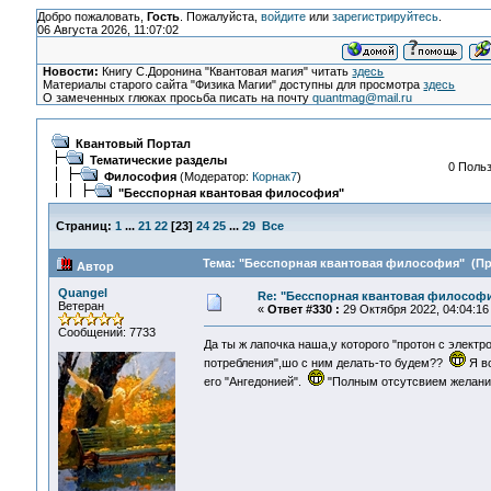
Добро пожаловать,
Гость
. Пожалуйста,
войдите
или
зарегистрируйтесь
.
06 Августа 2026, 11:07:02
Новости:
Книгу С.Доронина "Квантовая магия" читать
здесь
Материалы старого сайта "Физика Магии" доступны для просмотра
здесь
О замеченных глюках просьба писать на почту
quantmag@mail.ru
Квантовый Портал
Тематические разделы
0 Польз
Философия
(Модератор:
Корнак7
)
"Бесспорная квантовая философия"
Страниц:
1
...
21
22
[
23
]
24
25
...
29
Все
Тема: "Бесспорная квантовая философия" (Про
Автор
Quangel
Re: "Бесспорная квантовая философ
Ветеран
«
Ответ #330 :
29 Октября 2022, 04:04:16
Сообщений: 7733
Да ты ж лапочка наша,у которого "протон с электр
потребления",шо с ним делать-то будем??
Я во
его "Ангедонией".
"Полным отсутсвием желан