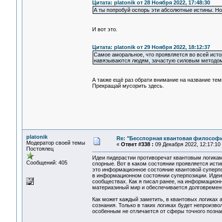
Цитата: platonik от 28 Ноября 2022, 17:48:30
А ты попробуй оспорь эти абсолютные истины. Но
И вот это.
Цитата: platonik от 29 Ноября 2022, 18:12:37
Самое аморальное, что проявляется во всей исто
навязываются людям, зачастую силовым методом
А также ещё раз обрати внимание на название тем
Прекращай мусорить здесь.
platonik
Re: "Бесспорная квантовая философ
Модератор своей темы
«
Ответ #338 :
09 Декабря 2022, 12:17:10
Постоялец
Идеи пидерастии противоречат квантовым логикам. 
Сообщений: 405
спорные. Вот в каком состоянии проявляется ист
это информационное состояние квантовой суперпоз
в информационном состоянии суперпозиции. Идеи 
сообществах. Как я писал ранее, на информационн
материазиный мир и обеспечивается долговременн
Как может каждый заметить, в квантовых логиках
сознания. Только в таких логиках будет непроизв
особенным не отличается от сферы точного познан