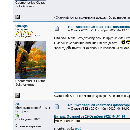
Сaementarius Civitas
Solis Aeterna
«Осенний Ангел прячется в дождях. В листве янтарн
Quangel
Re: "Бесспорная квантовая философ
Ветеран
«
Ответ #331 :
29 Октября 2022, 04:43:16
Сообщений: 7733
Сил блин моих нету,почему самые крутые Идеи,ко
Омеги,не желающие больше ничего делать.
"Квант Действия" и "Бесспорные квантовые фило
Сaementarius Civitas
Solis Aeterna
«Осенний Ангел прячется в дождях. В листве янтарн
Oleg
Re: "Бесспорная квантовая философ
Модератор своей темы
«
Ответ #332 :
29 Октября 2022, 06:39:07
Ветеран
Цитата: Quangel от 29 Октября 2022, 04:04:16
Сообщений: 8943
могу внедриться
Йожык в нирване
вперёд труба
зовёт