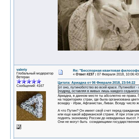
valeriy
Re: "Бесспорная квантовая философ
Глобальный модератор
«
Ответ #237 :
07 Февраля 2018, 10:06:43
Ветеран
Цитата: Ариадна от 06 Февраля 2018, 23:54:22
Сообщений: 4167
от оно, путиноботство во всей красе. Путинобот -
подряд, оставляя в живых лишь каждого седьмого
Ариадна, в данном месте ты абсолютно не права.
на территориях стран, где была организована цве
вскидку - Ирак, Афганистан, Ливан. Всюду число 
А что Путин? Он имеет свой счет перед гражданами
или еще какой африканской стране. И при этом уп
поднять экономику России до невиданных высот. 
Они не могут быть созидающими государственни