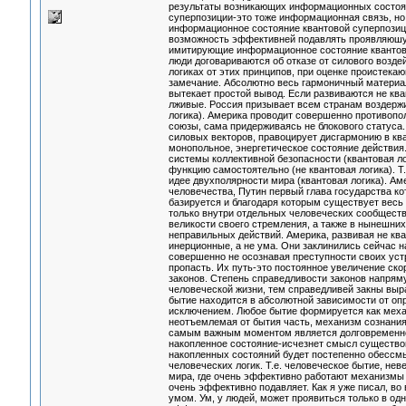
результаты возникающих информационных состоя
суперпозиции-это тоже информационная связь, но 
информационное состояние квантовой суперпозици
возможность эффективней подавлять проявляюшу
имитирующие информационное состояние квантовой
люди договариваются об отказе от силового возде
логиках от этих принципов, при оценке проистек
замечание. Абсолютно весь гармоничный материал
вытекает простой вывод. Если развиваются не кв
лживые. Россия призывает всем странам воздержи
логика). Америка проводит совершенно противопол
союзы, сама придерживаясь не блокового статуса.
силовых векторов, правоцирует дисгармонию в ква
монопольное, энергетическое состояние действия
системы коллективной безопасности (квантовая л
функцию самостоятельно (не квантовая логика). Т
идее двухполярности мира (квантовая логика). Ам
человечества, Путин первый глава государства ко
базируется и благодаря которым существует весь 
только внутри отдельных человеческих сообществ,
великости своего стремления, а также в нынешни
неправильных действий. Америка, развивая не кван
инерционные, а не ума. Они заклинились сейчас 
совершенно не осознавая преступности своих уст
пропасть. Их путь-это постоянное увеличение ско
законов. Степень справедливости законов напрям
человеческой жизни, тем справедливей закны выр
бытие находится в абсолютной зависимости от опр
исключением. Любое бытие формируется как меха
неотъемлемая от бытия часть, механизм сознания
самым важным моментом является долговременное
накопленное состояние-исчезнет смысл существо
накопленных состояний будет постепенно обессмы
человеческих логик. Т.е. человеческое бытие, не
мира, где очень эффективно работают механизмы 
очень эффективно подавляет. Как я уже писал, во
умом. Ум, у людей, может проявиться только в од