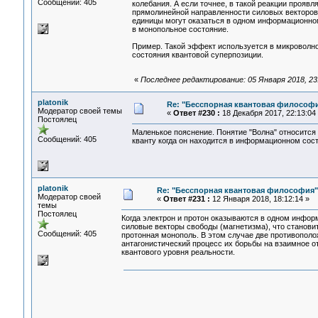
Сообщений: 405
колебания. А если точнее, в такой реакции прояв
прямолинейной направленности силовых векторов 
единицы могут оказаться в одном информационном
в монопольное состояние.
Пример. Такой эффект используется в микроволно
состояния квантовой суперпозиции.
«
Последнее редактирование: 05 Января 2018, 23:5
platonik
Re: "Бесспорная квантовая философ
Модератор своей темы
«
Ответ #230 :
18 Декабря 2017, 22:13:04
Постоялец
Маленькое пояснение. Понятие "Волна" относится 
Сообщений: 405
кванту когда он находится в информационном сос
platonik
Re: "Бесспорная квантовая философия"
Модератор своей
«
Ответ #231 :
12 Января 2018, 18:12:14 »
темы
Постоялец
Когда электрон и протон оказываются в одном инфор
силовые векторы свободы (магнетизма), что становитс
Сообщений: 405
протонная монополь. В этом случае две противополо
антагонистический процесс их борьбы на взаимное от
квантового уровня реальности.