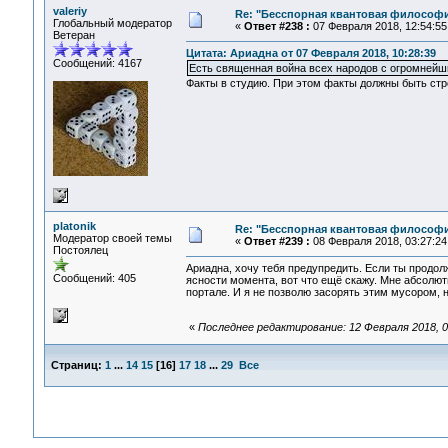
valeriy
Re: "Бесспорная квантовая философ
Глобальный модератор
«
Ответ #238 :
07 Февраля 2018, 12:54:55
Ветеран
Цитата: Ариадна от 07 Февраля 2018, 10:28:39
Сообщений: 4167
Есть священная война всех народов с огромнейш
Факты в студию. При этом факты должны быть ст
platonik
Re: "Бесспорная квантовая философ
Модератор своей темы
«
Ответ #239 :
08 Февраля 2018, 03:27:24
Постоялец
Ариадна, хочу тебя предупредить. Если ты продол
Сообщений: 405
ясности момента, вот что ещё скажу. Мне абсолют
портале. И я не позволю засорять этим мусором, 
«
Последнее редактирование: 12 Февраля 2018, 03
Страниц:
1
...
14
15
[
16
]
17
18
...
29
Все