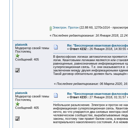
Электрон. Протон
(22.88 Кб, 1270x1014 - просмотре
«
Последнее редактирование: 16 Января 2018, 11:24:
platonik
Re: "Бесспорная квантовая философ
Модератор своей темы
«
Ответ #232 :
26 Января 2018, 14:30:55 
Постоялец
В философских логиках автоматически проявится 
Сообщений: 405
логик. Квантовыми логиками являются или становя
равноценные, равнозначимые информационные еди
суперпозиционная связь. Т.е. они оказываются в 
заключении между двумя информациоными единицам
Такой договор обязательно должен быть защищён 
«
Последнее редактирование: 06 Марта 2020, 16:1
platonik
Re: "Бесспорная квантовая философ
Модератор своей темы
«
Ответ #233 :
27 Января 2018, 01:31:57 
Постоялец
Небольшое разьяснение. Электрон и протон не на
Сообщений: 405
информационая суперпозиционная связь. Квантов
нечто, во что упираются два силовых вектора сво
человеческом сообществе, вырабатываемые людь
законы, поэтому там правит балом сила, а мирова
материального накопленного состояния. А в нежив