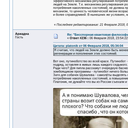
эффективного механизма регулирования потреблен
людей на Земле. Т.е. механизма регулирования р
потребления накопленных состояний, не должна пр
механизм, то ценность человеческой жизни возрас
и более справедливей. В нынешних же условиях, 
«
Последнее редактирование: 21 Февраля 2018, 02
Ариадна
Re: "Бесспорная квантовая философ
Гость
«
Ответ #236 :
06 Февраля 2018, 23:54:22
Цитата: platonik от 06 Февраля 2018, 05:34:04
Я считаю, что людей на Земле должно быть мене
регенерации и пополнения этих состояний.
Вот оно, путиноботство во всей красе. Путинобот 
подряд, оставляя в живых лишь каждого седьмого.
Ради чего? Для пипла расскажут очередную басню 
зомбоящиком программы - путинобот ничего боль
Зато для собачек Шувалова - самолёты выделять не
потребление накопленных состояний, а повышение 
Платоник, не думайте что вы из России съехали и 