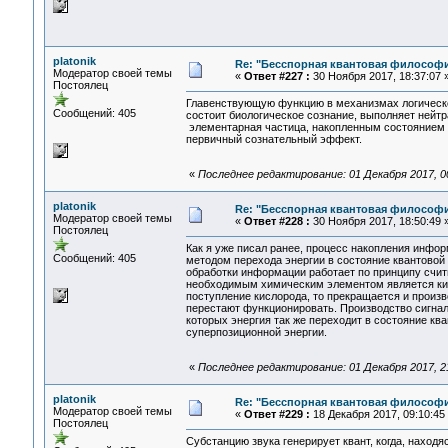
platonik
Re: "Бесспорная квантовая философ
Модератор своей темы
«
Ответ #227 :
30 Ноября 2017, 18:37:07 
Постоялец
Главенствующую функцию в механизмах логическо
Сообщений: 405
состоит биологическое сознание, выполняет нейтра
элементарная частица, накопленным состоянием у
первичный сознательный эффект.
«
Последнее редактирование: 01 Декабря 2017, 00:
platonik
Re: "Бесспорная квантовая философ
Модератор своей темы
«
Ответ #228 :
30 Ноября 2017, 18:50:49 
Постоялец
Как я уже писал ранее, процесс накопления инфо
Сообщений: 405
методом перехода энергии в состояние квантовой 
обработки информации работает по принципу счи
необходимым химическим элементом является кис
поступление кислорода, то прекращается и произ
перестают функционировать. Производство сигнал
которых энергия так же переходит в состояние кв
суперпозиционной энергии.
«
Последнее редактирование: 01 Декабря 2017, 21:
platonik
Re: "Бесспорная квантовая философ
Модератор своей темы
«
Ответ #229 :
18 Декабря 2017, 09:10:45
Постоялец
Субстанцию звука генерирует квант, когда, наход