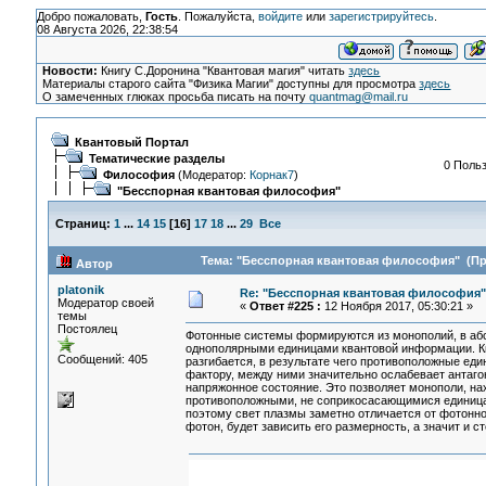
Добро пожаловать,
Гость
. Пожалуйста,
войдите
или
зарегистрируйтесь
.
08 Августа 2026, 22:38:54
Новости:
Книгу С.Доронина "Квантовая магия" читать
здесь
Материалы старого сайта "Физика Магии" доступны для просмотра
здесь
О замеченных глюках просьба писать на почту
quantmag@mail.ru
Квантовый Портал
Тематические разделы
0 Польз
Философия
(Модератор:
Корнак7
)
"Бесспорная квантовая философия"
Страниц:
1
...
14
15
[
16
]
17
18
...
29
Все
Тема: "Бесспорная квантовая философия" (Про
Автор
platonik
Re: "Бесспорная квантовая философия"
Модератор своей
«
Ответ #225 :
12 Ноября 2017, 05:30:21 »
темы
Постоялец
Фотонные системы формируются из монополий, в абс
однополярными единицами квантовой информации. Кв
Сообщений: 405
разгибается, в результате чего противоположные ед
фактору, между ними значительно ослабевает антаго
напряжонное состояние. Это позволяет монополи, на
противоположными, не соприкосасающимися единица
поэтому свет плазмы заметно отличается от фотонног
фотон, будет зависить его размерность, а значит и 