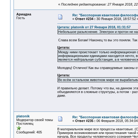
«
Последнее редактирование: 27 Января 2018, 22:5
Ариадна
Re: "Бесспорная квантовая философ
Гость
«
Ответ #234 :
30 Января 2018, 18:57:52 
Цитата: platonik от 27 Января 2018, 01:31:57
Небольшое разьяснение. Электрон и протон не на
Слава всем Богам! Наконец то вы это поняли. Так
Цитата:
Между ними проистекает только информационая с
информационными единицами находится нечто, во
является нейтральная субстанция, а в человече
Молодец! Отлично! Как вы справедливые законы о
Цитата:
Во всём остальном животном мире не вырабатыва
И правильно делает. Потому что вы, на данном э
объединяются в сложные структуры, а потом - ра
даже.
platonik
Re: "Бесспорная квантовая философ
Модератор своей темы
«
Ответ #235 :
06 Февраля 2018, 05:34:04
Постоялец
В материальном мире все процессы квантовые. (С
Сообщений: 405
Примеров возникновения или проистекания такой 
начала, Все продукты человеческого сознания-Чело