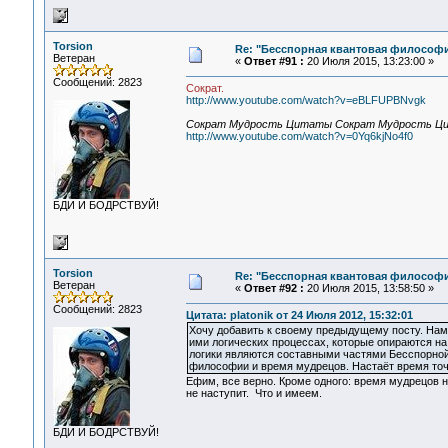
Torsion
Re: "Бесспорная квантовая философ
Ветеран
«
Ответ #91 :
20 Июля 2015, 13:23:00 »
Сообщений: 2823
Сократ.
http://www.youtube.com/watch?v=eBLFUPBNvgk
Сократ Мудрость Цитаты Сократ Мудрость Ц
http://www.youtube.com/watch?v=0Yq6kjNo4f0
БДИ И БОДРСТВУЙ!
Torsion
Re: "Бесспорная квантовая философ
Ветеран
«
Ответ #92 :
20 Июля 2015, 13:58:50 »
Сообщений: 2823
Цитата: platonik от 24 Июля 2012, 15:32:01
Хочу добавить к своему предыдущему посту. Нам
ими логических процессах, которые опираются на
логики являются составными частями Бесспорной
философии и время мудрецов. Настаёт время точн
Ефим, все верно. Кроме одного: время мудрецов н
не наступит. Что и имеем.
БДИ И БОДРСТВУЙ!