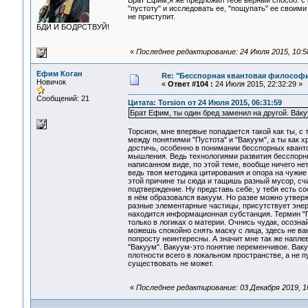
Брат Ефим,я же предложил тебе верный способ: с
"пустоту" и исследовать ее, "пощупать" ее своими
не приступит.
БДИ И БОДРСТВУЙ!
«
Последнее редактирование: 24 Июля 2015, 10:58
Ефим Коган
Re: "Бесспорная квантовая философ
Новичок
«
Ответ #104 :
24 Июля 2015, 22:32:29 »
Сообщений: 21
Цитата: Torsion от 24 Июля 2015, 06:31:59
Брат Ефим, ты один бред заменил на другой. Ва́к
Торсион, мне впервые попадается такой как ты, с
между понятиями "Пустота" и "Вакуум", а ты как 
достичь, особенно в понимании бесспорных квант
мышления. Ведь технологиями развития бесспорных 
написанном виде, по этой теме, вообще ничего нет,
ведь твоя методика цитирования и опора на чужие 
этой причине ты сюда и тащишь разный мусор, счи
подтверждение. Ну представь себе, у тебя есть со
в нём образовался вакуум. Но разве можно утвержд
разные элементарные частицы, присутствует энер
находится информационная субстанция. Термин "Пу
только в логиках о материи. Очнись чудак, осозна
можешь спокойно снять маску с лица, здесь не ва
попросту неинтересны. А значит мне так же наплев
"Вакуум". Вакуум-это понятие переменчивое. Ва
плотности всего в локальном пространстве, а не пу
существовать не может.
«
Последнее редактирование: 03 Декабря 2019, 16: