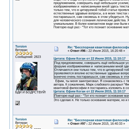
предложением, совершить ещё небольшое усилие,
изображениями и написанными мной здесь текстам
только тем, что в цитируемой тобой статье прояв
естественные здравые вопросы, а в моих текстах 
постараешься, сам сможешь в этом убедиться. Ну
для человеческого сознания логические действа. 
уникальными. В более компактном виде они были 
Повторю ещё раз:- "Тот кто познает основание мат
Torsion
Re: "Бесспорная квантовая философ
Ветеран
«
Ответ #96 :
22 Июля 2015, 16:20:48 »
Сообщений: 2823
Цитата: Ефим Коган от 22 Июля 2015, 11:10:17
Под предложением, совершить ещё небольшое уси
форуме изображениями и написанными мной здесь
Отличаются они только тем, что в цитируемой тоб
проявляются вполне естественные здравые вопрос
конечно очень постараешься, сам сможешь в это
Ефим, ты меня заинтриговал. Я ознакомлюсь с тв
автора. К сожалению, Марк слабовато раскрыл "Ф
квантовой философии я постараюсь изложить в со
Цитата: Ефим Коган от 22 Июля 2015, 11:10:17
БДИ И БОДРСТВУЙ!
Повторю ещё раз:- "Тот кто познает основание ма
Это сделаю я. Не только основание материи, но и
Torsion
Re: "Бесспорная квантовая философ
Ветеран
«
Ответ #97 :
22 Июля 2015, 16:40:33 »