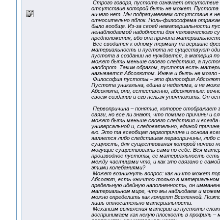
Строго говоря, пустота означает отсутствие че
отсутствие которой быть не может. Пустота от
ничего нет. Мы подразумеваем отсутствие в ней
относительно яблок. Ноль-философема отражает
было вообще. Из-за своей нематериальности пу
ненаблюдаемой надобности для человеческого с
предположения, ибо она причина материальности
Все сводится к одному термину на вершине дре
материальность и пустота не существуют одинак
пустота в создании не нуждается, а материя п
может быть меньше своего следствия, а пустот
наоборот. Таким образом, пустота есть материн
называется Абсолютом. Иначе и быть не могло – 
Философия пустоты – это философия Абсолюта.
Пустота уникальна, едина и неделима, и не мож
Абсолюта, они, естественно, абсолютные: вечнос
своем создании и его нельзя уничтожить. Он осно
Первопричина – понятие, которое отображает з
связи, но все ли знают, что помимо причины и с
может быть меньше своего следствия и всегда б
универсальной и, следовательно, единой причин
ею. Это та всеобщая первопричина и основа все
является либо следствием первопричины, либо с
сущность, для существования которой ничего н
могущие существовать сами по себе. Вся матери
производное пустоты, ее материальность есть 
между частицами что, и как это связано с само
этими колебаниями?
Может возникнуть вопрос: как ничто может пор
Абсолют, есть «ничто» только в материальном 
предельную идейную наполненность, он имманен
материальном мире, что мы наблюдаем и можем 
можно определить как концепт Вселенной. Поэт
лишь относительно материальности.
Механизм выявления материи из пустоты сложе
воспринимаем как некую плоскость в профиль – м