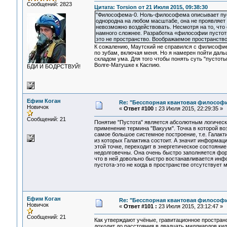
Сообщений: 2823
Цитата: Torsion от 21 Июля 2015, 09:38:30
"Философема-0. Ноль-философема описывает пуст
однородна на любом масштабе, она не проявляет 
невозможно воздействовать. Несмотря на то, что
намного сложнее. Разработка «философии пустот
это не пространство. Воображаемое пространство
К сожалению, Маутский не справился с филисофие
по зубам, включая меня. Но я намерен пойти дал
складом ума. Для того чтобы понять суть "пустоты
Волге-Матушке к Каспию.
БДИ И БОДРСТВУЙ!
Ефим Коган
Re: "Бесспорная квантовая философ
Новичок
«
Ответ #100 :
23 Июля 2015, 22:29:35 »
Сообщений: 21
Понятие "Пустота" является абсолютным логически
применение термина "Вакуум". Точка в которой во
самое большое системное построение, т.е. Галакт
из которых Галактика состоит. А значит информац
этой точке, переходит в энергетическое состоян
недолговечны. Она очень быстро заполняется фо
что в ней довольно быстро востанавливается инф
пустота-это не когда в пространстве отсутствует 
Ефим Коган
Re: "Бесспорная квантовая философ
Новичок
«
Ответ #101 :
23 Июля 2015, 23:12:47 »
Сообщений: 21
Как утверждают учёные, гравитационное простра
доходит до расстояния в двадцать миллиардов кил