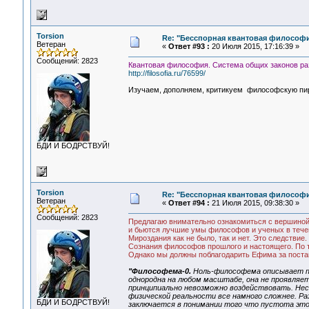
Torsion
Re: "Бесспорная квантовая философ
Ветеран
«
Ответ #93 :
20 Июля 2015, 17:16:39 »
Сообщений: 2823
Квантовая философия. Система общих законов ра
http://filosofia.ru/76599/
Изучаем, дополняем, критикуем философскую пир
БДИ И БОДРСТВУЙ!
Torsion
Re: "Бесспорная квантовая философ
Ветеран
«
Ответ #94 :
21 Июля 2015, 09:38:30 »
Сообщений: 2823
Предлагаю внимательно ознакомиться с вершиной 
и бьются лучшие умы философов и ученых в течен
Мироздания как не было, так и нет. Это следстви
Сознания философов прошлого и настоящего. По т
Однако мы должны поблагодарить Ефима за постан
"Философема-0.
Ноль-философема описывает пу
однородна на любом масштабе, она не проявляет
принципиально невозможно воздействовать. Не
физической реальности все намного сложнее. Р
БДИ И БОДРСТВУЙ!
заключается в понимании того что пустота это