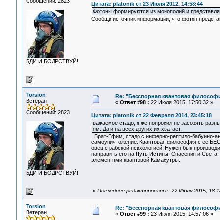
Сообщений: 2823
Цитата: platonik от 23 Июля 2012, 14:58:44
Фотоны формируются из монополий и представляю
Сообщи источник информации, что фотон предста
БДИ И БОДРСТВУЙ!
Torsion
Re: "Бесспорная квантовая философ
Ветеран
«
Ответ #98 :
22 Июля 2015, 17:50:32 »
Сообщений: 2823
Цитата: platonik от 22 Февраля 2014, 23:45:18
важаемое стадо, я же попросил не засорять раз
ям. Да и на всех других их хватает.
Брат-Ефим, стадо с инферно-рептило-бабуино-ан
самоуничтожение. Квантовая философия с ее БЕСс
овец с рабской психологией. Нужен бык-производи
направить его на Путь Истины, Спасения и Света. 
элементпми квантовой Камасутры.
БДИ И БОДРСТВУЙ!
«
Последнее редактирование: 22 Июля 2015, 18:18
Torsion
Re: "Бесспорная квантовая философ
Ветеран
«
Ответ #99 :
23 Июля 2015, 14:57:06 »