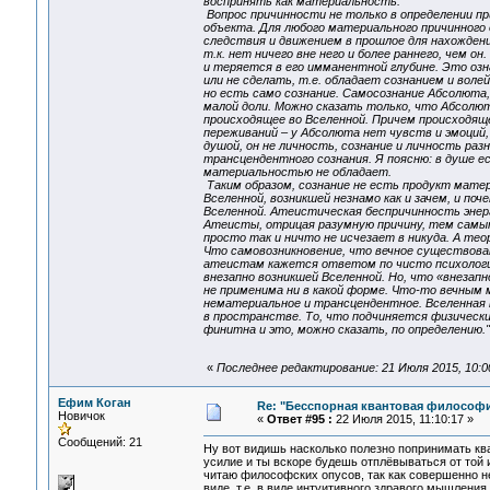
воспринять как материальность.
Вопрос причинности не только в определении пр
объекта. Для любого материального причинного
следствия и движением в прошлое для нахождени
т.к. нет ничего вне него и более раннего, чем 
и теряется в его имманентной глубине. Это оз
или не сделать, т.е. обладает сознанием и волей
но есть само сознание. Самосознание Абсолюта, 
малой доли. Можно сказать только, что Абсолют
происходящее во Вселенной. Причем происходящее
переживаний – у Абсолюта нет чувств и эмоций,
душой, он не личность, сознание и личность раз
трансцендентного сознания. Я поясню: в душе е
материальностью не обладает.
Таким образом, сознание не есть продукт мате
Вселенной, возникшей незнамо как и зачем, и по
Вселенной. Атеистическая беспричинность энерг
Атеисты, отрицая разумную причину, тем самым
просто так и ничто не исчезает в никуда. А те
Что самовозникновение, что вечное существовани
атеистам кажется ответом по чисто психологиче
внезапно возникшей Вселенной. Но, что «внезап
не применима ни в какой форме. Что-то вечным 
нематериальное и трансцендентное. Вселенная п
в пространстве. То, что подчиняется физически
финитна и это, можно сказать, по определению."
«
Последнее редактирование: 21 Июля 2015, 10:00
Ефим Коган
Re: "Бесспорная квантовая философ
Новичок
«
Ответ #95 :
22 Июля 2015, 11:10:17 »
Сообщений: 21
Ну вот видишь насколько полезно попринимать кв
усилие и ты вскоре будешь отплёвываться от той 
читаю философских опусов, так как совершенно н
виде, т.е. в виде интуитивного здравого мышления