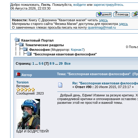
Добро пожаловать,
Гость
. Пожалуйста,
войдите
или
зарегистрируйтесь
.
06 Августа 2026, 22:03:30
Новости:
Книгу С.Доронина "Квантовая магия" читать
здесь
Материалы старого сайта "Физика Магии" доступны для просмотра
здесь
О замеченных глюках просьба писать на почту
quantmag@mail.ru
Квантовый Портал
Тематические разделы
0 Польз
Философия
(Модератор:
Корнак7
)
"Бесспорная квантовая философия"
Страниц:
1
...
5
6
[
7
]
8
9
...
29
Все
Тема: "Бесспорная квантовая философия" (Про
Автор
Torsion
Re: "Бесспорная квантовая философ
Ветеран
«
Ответ #90 :
20 Июля 2015, 07:23:17 »
Сообщений: 2823
Добрый день, Ефим! Извини за резкую критику. Хо
справедливой критики и оппонирования оставляю 
развитии этой не простой и важной темы.
БДИ И БОДРСТВУЙ!