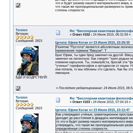
это и будет размер нашего материального мира, в
что такая же пропорциональная размерность примен
степень спорности.
Torsion
Re: "Бесспорная квантовая философ
Ветеран
«
Ответ #102 :
24 Июля 2015, 06:31:59 »
Сообщений: 2823
Цитата: Ефим Коган от 23 Июля 2015, 22:29:35
Понятие "Пустота" является абсолютным логическ
применение термина "Вакуум". Т
Брат Ефим, ты один бред заменил на другой. Ва́ку
заменил на латинскую. Как говорят "хрен редьки н
племени кархунов. Ты, пожалуйста, бросай эти "
"ученых" горефилософов и ортодоксов от науки. 
она попала, то мы обязаны это сделать. Как бы эт
лженауке.
БДИ И БОДРСТВУЙ!
«
Последнее редактирование: 24 Июля 2015, 06:53
Torsion
Re: "Бесспорная квантовая философ
Ветеран
«
Ответ #103 :
24 Июля 2015, 07:04:19 »
Сообщений: 2823
Цитата: Ефим Коган от 23 Июля 2015, 23:12:47
Как утверждают учёные, гравитационное простр
доходит до расстояния в двадцать миллиардов ки
то это и будет размер нашего материального мир
утверждать, что такая же пропорциональная разме
определённая степень спорности.