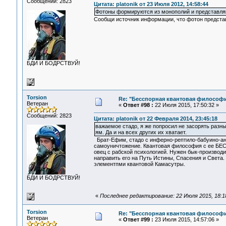
Сообщений: 2823
Цитата: platonik от 23 Июля 2012, 14:58:44
Фотоны формируются из монополий и представляю
Сообщи источник информации, что фотон предста
БДИ И БОДРСТВУЙ!
Torsion
Re: "Бесспорная квантовая философ
Ветеран
«
Ответ #98 :
22 Июля 2015, 17:50:32 »
Сообщений: 2823
Цитата: platonik от 22 Февраля 2014, 23:45:18
важаемое стадо, я же попросил не засорять раз
ям. Да и на всех других их хватает.
Брат-Ефим, стадо с инферно-рептило-бабуино-ан
самоуничтожение. Квантовая философия с ее БЕСс
овец с рабской психологией. Нужен бык-производи
направить его на Путь Истины, Спасения и Света. 
элементпми квантовой Камасутры.
БДИ И БОДРСТВУЙ!
«
Последнее редактирование: 22 Июля 2015, 18:18
Torsion
Re: "Бесспорная квантовая философ
Ветеран
«
Ответ #99 :
23 Июля 2015, 14:57:06 »