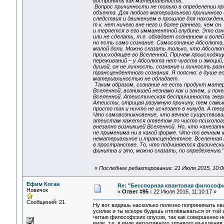
воспринять как материальность.
Вопрос причинности не только в определении пр
объекта. Для любого материального причинного
следствия и движением в прошлое для нахождени
т.к. нет ничего вне него и более раннего, чем 
и теряется в его имманентной глубине. Это оз
или не сделать, т.е. обладает сознанием и волей
но есть само сознание. Самосознание Абсолюта, 
малой доли. Можно сказать только, что Абсолют
происходящее во Вселенной. Причем происходящее
переживаний – у Абсолюта нет чувств и эмоций,
душой, он не личность, сознание и личность раз
трансцендентного сознания. Я поясню: в душе е
материальностью не обладает.
Таким образом, сознание не есть продукт мате
Вселенной, возникшей незнамо как и зачем, и по
Вселенной. Атеистическая беспричинность энерг
Атеисты, отрицая разумную причину, тем самым
просто так и ничто не исчезает в никуда. А те
Что самовозникновение, что вечное существовани
атеистам кажется ответом по чисто психологиче
внезапно возникшей Вселенной. Но, что «внезап
не применима ни в какой форме. Что-то вечным 
нематериальное и трансцендентное. Вселенная п
в пространстве. То, что подчиняется физически
финитна и это, можно сказать, по определению."
«
Последнее редактирование: 21 Июля 2015, 10:00
Ефим Коган
Re: "Бесспорная квантовая философ
Новичок
«
Ответ #95 :
22 Июля 2015, 11:10:17 »
Сообщений: 21
Ну вот видишь насколько полезно попринимать кв
усилие и ты вскоре будешь отплёвываться от той 
читаю философских опусов, так как совершенно н
виде, т.е. в виде интуитивного здравого мышления