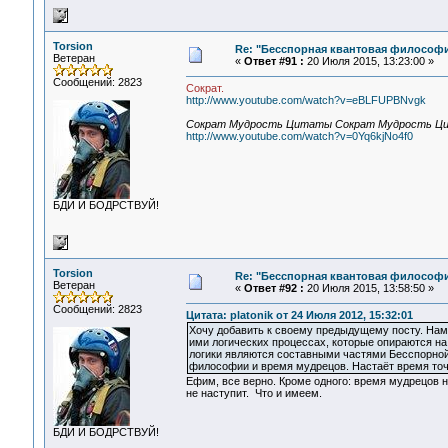
Torsion
Re: "Бесспорная квантовая философ
Ветеран
«
Ответ #91 :
20 Июля 2015, 13:23:00 »
Сообщений: 2823
Сократ.
http://www.youtube.com/watch?v=eBLFUPBNvgk
Сократ Мудрость Цитаты Сократ Мудрость Ц
http://www.youtube.com/watch?v=0Yq6kjNo4f0
БДИ И БОДРСТВУЙ!
Torsion
Re: "Бесспорная квантовая философ
Ветеран
«
Ответ #92 :
20 Июля 2015, 13:58:50 »
Сообщений: 2823
Цитата: platonik от 24 Июля 2012, 15:32:01
Хочу добавить к своему предыдущему посту. Нам
ими логических процессах, которые опираются на
логики являются составными частями Бесспорной
философии и время мудрецов. Настаёт время точн
Ефим, все верно. Кроме одного: время мудрецов н
не наступит. Что и имеем.
БДИ И БОДРСТВУЙ!