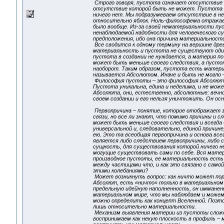
Строго говоря, пустота означает отсутствие че
отсутствие которой быть не может. Пустота от
ничего нет. Мы подразумеваем отсутствие в ней
относительно яблок. Ноль-философема отражает
было вообще. Из-за своей нематериальности пу
ненаблюдаемой надобности для человеческого с
предположения, ибо она причина материальности
Все сводится к одному термину на вершине дре
материальность и пустота не существуют одинак
пустота в создании не нуждается, а материя п
может быть меньше своего следствия, а пустот
наоборот. Таким образом, пустота есть материн
называется Абсолютом. Иначе и быть не могло – 
Философия пустоты – это философия Абсолюта.
Пустота уникальна, едина и неделима, и не мож
Абсолюта, они, естественно, абсолютные: вечнос
своем создании и его нельзя уничтожить. Он осно
Первопричина – понятие, которое отображает з
связи, но все ли знают, что помимо причины и с
может быть меньше своего следствия и всегда б
универсальной и, следовательно, единой причин
ею. Это та всеобщая первопричина и основа все
является либо следствием первопричины, либо с
сущность, для существования которой ничего н
могущие существовать сами по себе. Вся матери
производное пустоты, ее материальность есть 
между частицами что, и как это связано с само
этими колебаниями?
Может возникнуть вопрос: как ничто может пор
Абсолют, есть «ничто» только в материальном 
предельную идейную наполненность, он имманен
материальном мире, что мы наблюдаем и можем 
можно определить как концепт Вселенной. Поэт
лишь относительно материальности.
Механизм выявления материи из пустоты сложе
воспринимаем как некую плоскость в профиль – м