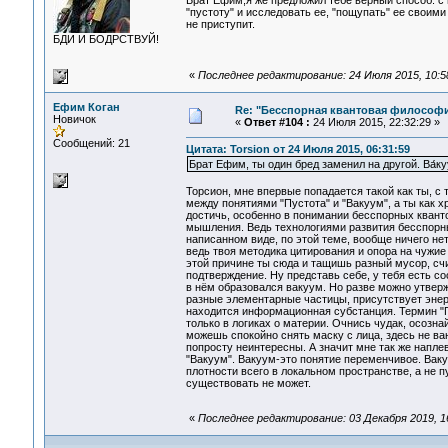
Брат Ефим,я же предложил тебе верный способ: с
"пустоту" и исследовать ее, "пощупать" ее своими
не приступит.
БДИ И БОДРСТВУЙ!
«
Последнее редактирование: 24 Июля 2015, 10:58
Ефим Коган
Re: "Бесспорная квантовая философ
Новичок
«
Ответ #104 :
24 Июля 2015, 22:32:29 »
Сообщений: 21
Цитата: Torsion от 24 Июля 2015, 06:31:59
Брат Ефим, ты один бред заменил на другой. Ва́к
Торсион, мне впервые попадается такой как ты, с
между понятиями "Пустота" и "Вакуум", а ты как 
достичь, особенно в понимании бесспорных квант
мышления. Ведь технологиями развития бесспорных 
написанном виде, по этой теме, вообще ничего нет,
ведь твоя методика цитирования и опора на чужие 
этой причине ты сюда и тащишь разный мусор, счи
подтверждение. Ну представь себе, у тебя есть со
в нём образовался вакуум. Но разве можно утвержд
разные элементарные частицы, присутствует энер
находится информационная субстанция. Термин "Пу
только в логиках о материи. Очнись чудак, осозна
можешь спокойно снять маску с лица, здесь не ва
попросту неинтересны. А значит мне так же наплев
"Вакуум". Вакуум-это понятие переменчивое. Ва
плотности всего в локальном пространстве, а не пу
существовать не может.
«
Последнее редактирование: 03 Декабря 2019, 16: