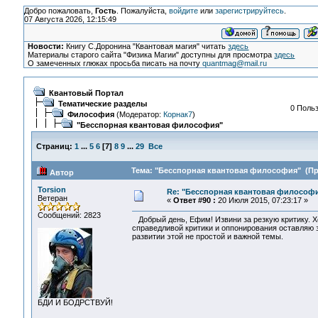
Добро пожаловать,
Гость
. Пожалуйста,
войдите
или
зарегистрируйтесь
.
07 Августа 2026, 12:15:49
Новости:
Книгу С.Доронина "Квантовая магия" читать
здесь
Материалы старого сайта "Физика Магии" доступны для просмотра
здесь
О замеченных глюках просьба писать на почту
quantmag@mail.ru
Квантовый Портал
Тематические разделы
0 Польз
Философия
(Модератор:
Корнак7
)
"Бесспорная квантовая философия"
Страниц:
1
...
5
6
[
7
]
8
9
...
29
Все
Тема: "Бесспорная квантовая философия" (Про
Автор
Torsion
Re: "Бесспорная квантовая философ
Ветеран
«
Ответ #90 :
20 Июля 2015, 07:23:17 »
Сообщений: 2823
Добрый день, Ефим! Извини за резкую критику. Хо
справедливой критики и оппонирования оставляю 
развитии этой не простой и важной темы.
БДИ И БОДРСТВУЙ!