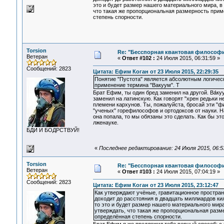
это и будет размер нашего материального мира, в
что такая же пропорциональная размерность примен
степень спорности.
Torsion
Re: "Бесспорная квантовая философ
Ветеран
«
Ответ #102 :
24 Июля 2015, 06:31:59 »
Сообщений: 2823
Цитата: Ефим Коган от 23 Июля 2015, 22:29:35
Понятие "Пустота" является абсолютным логическ
применение термина "Вакуум". Т
Брат Ефим, ты один бред заменил на другой. Ва́ку
заменил на латинскую. Как говорят "хрен редьки н
племени кархунов. Ты, пожалуйста, бросай эти "
"ученых" горефилософов и ортодоксов от науки. 
она попала, то мы обязаны это сделать. Как бы эт
лженауке.
БДИ И БОДРСТВУЙ!
«
Последнее редактирование: 24 Июля 2015, 06:53
Torsion
Re: "Бесспорная квантовая философ
Ветеран
«
Ответ #103 :
24 Июля 2015, 07:04:19 »
Сообщений: 2823
Цитата: Ефим Коган от 23 Июля 2015, 23:12:47
Как утверждают учёные, гравитационное простр
доходит до расстояния в двадцать миллиардов ки
то это и будет размер нашего материального мир
утверждать, что такая же пропорциональная разме
определённая степень спорности.