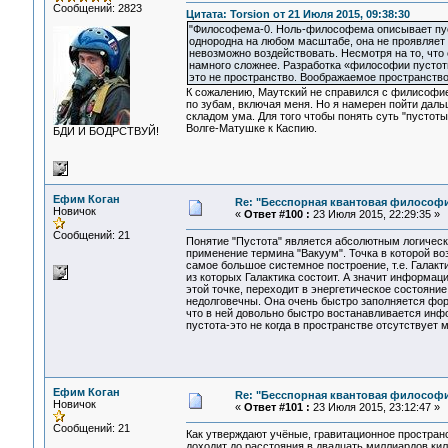
Сообщений: 2823
Цитата: Torsion от 21 Июля 2015, 09:38:30
"Философема-0. Ноль-философема описывает пуст
однородна на любом масштабе, она не проявляет 
невозможно воздействовать. Несмотря на то, что
намного сложнее. Разработка «философии пустот
это не пространство. Воображаемое пространство
К сожалению, Маутский не справился с филисофие
по зубам, включая меня. Но я намерен пойти дал
складом ума. Для того чтобы понять суть "пустоты
Волге-Матушке к Каспию.
БДИ И БОДРСТВУЙ!
Ефим Коган
Re: "Бесспорная квантовая философ
Новичок
«
Ответ #100 :
23 Июля 2015, 22:29:35 »
Сообщений: 21
Понятие "Пустота" является абсолютным логически
применение термина "Вакуум". Точка в которой во
самое большое системное построение, т.е. Галакт
из которых Галактика состоит. А значит информац
этой точке, переходит в энергетическое состоян
недолговечны. Она очень быстро заполняется фо
что в ней довольно быстро востанавливается инф
пустота-это не когда в пространстве отсутствует 
Ефим Коган
Re: "Бесспорная квантовая философ
Новичок
«
Ответ #101 :
23 Июля 2015, 23:12:47 »
Сообщений: 21
Как утверждают учёные, гравитационное простра
доходит до расстояния в двадцать миллиардов кил