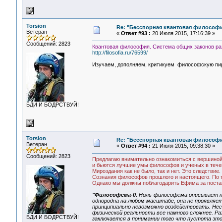
Torsion
Re: "Бесспорная квантовая философ
Ветеран
«
Ответ #93 :
20 Июля 2015, 17:16:39 »
Сообщений: 2823
Квантовая философия. Система общих законов ра
http://filosofia.ru/76599/
Изучаем, дополняем, критикуем философскую пир
БДИ И БОДРСТВУЙ!
Torsion
Re: "Бесспорная квантовая философ
Ветеран
«
Ответ #94 :
21 Июля 2015, 09:38:30 »
Сообщений: 2823
Предлагаю внимательно ознакомиться с вершиной 
и бьются лучшие умы философов и ученых в течен
Мироздания как не было, так и нет. Это следстви
Сознания философов прошлого и настоящего. По т
Однако мы должны поблагодарить Ефима за постан
"Философема-0.
Ноль-философема описывает пу
однородна на любом масштабе, она не проявляет
принципиально невозможно воздействовать. Не
физической реальности все намного сложнее. Р
БДИ И БОДРСТВУЙ!
заключается в понимании того что пустота это