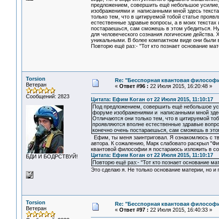
предложением, совершить ещё небольшое усилие,
изображениями и написанными мной здесь текстам
только тем, что в цитируемой тобой статье прояв
естественные здравые вопросы, а в моих текстах 
постараешься, сам сможешь в этом убедиться. Ну
для человеческого сознания логические действа. 
уникальными. В более компактном виде они были 
Повторю ещё раз:- "Тот кто познает основание мат
Torsion
Re: "Бесспорная квантовая философ
Ветеран
«
Ответ #96 :
22 Июля 2015, 16:20:48 »
Сообщений: 2823
Цитата: Ефим Коган от 22 Июля 2015, 11:10:17
Под предложением, совершить ещё небольшое уси
форуме изображениями и написанными мной здесь
Отличаются они только тем, что в цитируемой тоб
проявляются вполне естественные здравые вопрос
конечно очень постараешься, сам сможешь в это
Ефим, ты меня заинтриговал. Я ознакомлюсь с тв
автора. К сожалению, Марк слабовато раскрыл "Ф
квантовой философии я постараюсь изложить в со
Цитата: Ефим Коган от 22 Июля 2015, 11:10:17
БДИ И БОДРСТВУЙ!
Повторю ещё раз:- "Тот кто познает основание ма
Это сделаю я. Не только основание материи, но и
Torsion
Re: "Бесспорная квантовая философ
Ветеран
«
Ответ #97 :
22 Июля 2015, 16:40:33 »