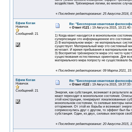
воздействия. Трёхмерные логики, во многих случа
«
Последнее редактирование: 25 Августа 2016, 0
Ефим Коган
Re: "Бесспорная квантовая философ
Новичок
«
Ответ #121 :
19 Августа 2015, 10:21:40 
Сообщений: 21
1) Когда квант находится в монопольном состоянии
суперпозиции-это информационное его состояние. 
2) В материальном мире:- не материальных систе
существует. Материальный мир-это системный мир
исчезает. И время пребывания в материальном ми
3) Восприятие трёхмерности мира-это чисто чувст
существования естественных ориентиров. Для всег
материального мира попросту не существовало б
«
Последнее редактирование: 09 Марта 2021, 15:2
Ефим Коган
Re: "Бесспорная квантовая философ
Новичок
«
Ответ #122 :
19 Августа 2015, 19:37:33 
Сообщений: 21
Энергия, как субстанция, возникает в результате
квант переходит в монопольное состояние. Описыв
этой конструкции, генерируют локализованные суб
монопольном состоянии, то силовые векторы начи
отторжения. От этой их борьбы и возникает энерге
соприкоснулись друг с другом, то эффект был бы 
субстанция. Один, из двух, силовых векторов св
«
Последнее редактирование: 20 Августа 2015, 1