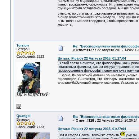
наглую пытку моделировать квантовую механику 
имеют врожденную склонность. И планетарная моде
функции атома оставались загадкой. А ныне прихо
смысле, по сути дела тоже является атавизмом, к
в силу геометричности этой модели. Тогда как по
вымышленные оси координат, чтобы превратить в м
мыслить.
Torsion
Re: "Бесспорная квантовая философ
Ветеран
«
Ответ #127 :
22 Августа 2015, 14:05:06 
Сообщений: 2823
Цитата: Pipa от 22 Августа 2015, 01:27:04
В этой связи я считаю, что философии, как и рел
квантовым физикам, как им следует правильно пон
доморощенные философы понимают суть научных р
Верно. Философией должны заниматься ученые, в
философов. Считается, что слесарь -сантехник н
анально-бабуиновой модели сознания. Уважаемая
БДИ И БОДРСТВУЙ!
Quangel
Re: "Бесспорная квантовая философ
Ветеран
«
Ответ #128 :
22 Августа 2015, 20:26:14 
Сообщений: 7733
Цитата: Pipa от 22 Августа 2015, 01:27:04
Вот и сфера Блоха - такой же атавизм
уже лишь
плотности совершенно незачем было "проецирова