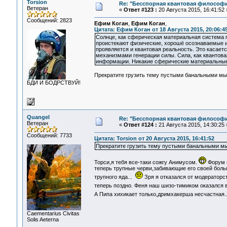
Torsion
Re: "Бесспорная квантовая философ
Ветеран
«
Ответ #123 :
20 Августа 2015, 16:41:52 
Сообщений: 2823
Ефим Коган
,
Ефим Коган
,
Цитата: Ефим Коган от 18 Августа 2015, 20:06:4
Солнце, как сферическая материальная система п
проистекают физические, хорошё осознаваемые и
проявляется и квантовая реальность. Это касаетс
механизмами генерации силы. Сила, как квантова
информации. Никакие сферические материальные 
Прекратите грузить тему пустыми банальными мы
БДИ И БОДРСТВУЙ!
Quangel
Re: "Бесспорная квантовая философ
Ветеран
«
Ответ #124 :
21 Августа 2015, 14:30:25 
Сообщений: 7733
Цитата: Torsion от 20 Августа 2015, 16:41:52
Прекратите грузить тему пустыми банальными м
Торси,я тебя все-таки сожгу Анимусом.
Форум в
теперь трупные черви,забивающие его своей больн
трупного яда...
Зря я отказался от модераторст
теперь поздно. Феня наш шизо-тимиком оказался 
А Пипа хихикает только,дримхакерша несчастная.
Сaementarius Civitas
Solis Aeterna