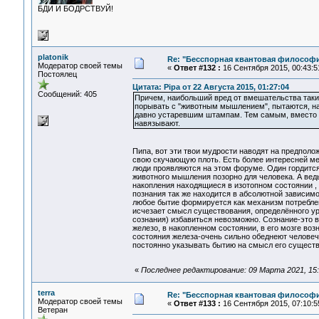
БДИ И БОДРСТВУЙ!
platonik
Re: "Бесспорная квантовая философ
Модератор своей темы
«
Ответ #132 :
16 Сентября 2015, 00:43:5
Постоялец
Цитата: Pipa от 22 Августа 2015, 01:27:04
Сообщений: 405
Причем, наибольший вред от вмешательства таких
порывать с "животным мышлением", пытаются, на
давно устаревшим штампам. Тем самым, вместо т
навязывают.
Пипа, вот эти твои мудрости наводят на предполо
свою скучающую плоть. Есть более интересней ме
люди проявляются на этом форуме. Один гордитс
животного мышления позорно для человека. А ведь 
накопления находящиеся в изотопном состоянии , 
познания так же находится в абсолютной зависимос
любое бытие формируется как механизм потребле
исчезает смысл существования, определённого уро
сознания) избавиться невозможно. Сознание-это 
железо, в накопленном состоянии, в его мозге во
состояния железа-очень сильно обеднеют человеч
постоянно указывать бытию на смысл его сущест
«
Последнее редактирование: 09 Марта 2021, 15:3
terra
Re: "Бесспорная квантовая философ
Модератор своей темы
«
Ответ #133 :
16 Сентября 2015, 07:10:5
Ветеран