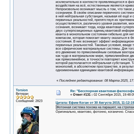
исключительно в контексте проявляющегося в физи
воздействия на всё, естественным является крив
Непроизвольно возникает мысль о том, что такое 
сознанием. В своём описании первичного системно
в ней нейтральная субстанция, называя её ещё и
первичных реальностей, препятствуя их притяжен
осуществляются, различного уровня развития, ме
сознания, возникает тогда, когда квантовая супер
двух суперпозиционных единиц квантовой информа
кванта в монопольном состоянии-гибельно для не
компасом, которая помогает кванту оказаться в б
состояния. В них возникает эффект информационн
первичных реальностей. Таковые условия, ввиде 
все сферические материальные системы. Для того 
его движение по прямолинейным силовым вектора
как чудо в материальном мире, прямолинейное дв
как прямолинейное, в точности повторяет констру
которой располагается нейтральная субстанция. 
монополий, в абсолютном пространстве, в резуль
одноименными единицами квантовой информации. Ф
«
Последнее редактирование: 08 Марта 2025, 17:2
Torsion
Re: "Бесспорная квантовая философ
Ветеран
«
Ответ #131 :
02 Сентября 2015, 19:48:0
Сообщений: 2823
Цитата: Ефим Коган от 30 Августа 2015, 11:12:1
Фотонная система похожа на парашют, на стропах
Оригинально, квантово, фотонно, коганично. Спас