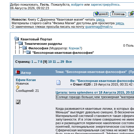
Добро пожаловать,
Гость
. Пожалуйста,
войдите
или
зарегистрируйтесь
.
06 Августа 2026, 09:02:23
Новости:
Книгу С.Доронина "Квантовая магия" читать
здесь
Материалы старого сайта "Физика Магии" доступны для просмотра
здесь
О замеченных глюках просьба писать на почту
quantmag@mail.ru
Квантовый Портал
Тематические разделы
0 Поль
Философия
(Модератор:
Корнак7
)
"Бесспорная квантовая философия"
Страниц:
1
...
7
8
[
9
]
10
11
...
29
Все
Тема: "Бесспорная квантовая философия" (Про
Автор
Ефим Коган
Re: "Бесспорная квантовая философ
Новичок
«
Ответ #120 :
19 Августа 2015, 00:31:42 
Сообщений: 21
Цитата: terra splendens от 18 Августа 2015, 20:5
Солнце гораздо больше,чем трехмерная "материа
Когда развиваются квантовые логики, в которых ф
Меньше" выглядят довольно смешно. В бесконечнос
Материальной системой становится такая сфериче
запутанности. И в этом плане совершенно не имее
раз и размещается первичное накопленое состояни
понятней, потенциальное энергетическое состояни
Сферическая материальная система не может быть
быть только бесконечномерной. Эффект трёхмернос