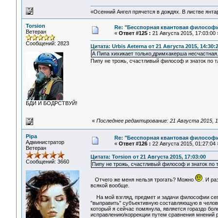
«Осенний Ангел прячется в дождях. В листве янтарн
Torsion
Re: "Бесспорная квантовая философ
Ветеран
«
Ответ #125 :
21 Августа 2015, 17:03:00 
Сообщений: 2823
Цитата: Urbis Aeterna от 21 Августа 2015, 14:30:
А Пипа хихикает только,дримхакерша несчастная.
Пипу не трожь, счастливый философ и знаток по т
БДИ И БОДРСТВУЙ!
«
Последнее редактирование: 21 Августа 2015, 17
Pipa
Re: "Бесспорная квантовая философ
Администратор
«
Ответ #126 :
22 Августа 2015, 01:27:04 
Ветеран
Цитата: Torsion от 21 Августа 2015, 17:03:00
Сообщений: 3660
Пипу не трожь, счастливый философ и знаток по т
Отчего же меня нельзя трогать? Можно
. И ра
всякой вообще.
На мой взгляд, предмет и задачи философии сего
"выправить" субъективную составляющую в человеч
который я сейчас помянула, является гораздо боле
исправлению/коррекции путем сравнения мнений ра