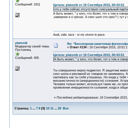
Сообщений: 1811
Цитата: platonik от 16 Сентября 2015, 00:43:51
что у тебя сейчас отсутствует сексуальный партн
А быть может, " у кого, что болит, тот о том и гов
,наверное и о грехах. А секс-шоп-это грех? ( тут у
Audi, vide, tace - si vis vivere in pace.
platonik
Re: "Бесспорная квантовая философ
Модератор своей темы
«
Ответ #134 :
16 Сентября 2015, 10:51:1
Постоялец
Цитата: platonik от 16 Сентября 2015, 00:43:51
Сообщений: 405
А быть может, " у кого, что болит, тот о том и гово
Ты совершенно верно подметил. Я защитник живот
секс-шопа и рекламой их товаров не занимаюсь. 
наплевать как ты себя утешаешь. Но когда у тебя 
механистичности (инерционности) сознания. Устр
Человек только может, используя такие же, но пр
проявление инерционности сознания, когда в общ
«
Последнее редактирование: 16 Сентября 2015, 1
Страниц:
1
...
7
8
[
9
]
10
11
...
29
Все