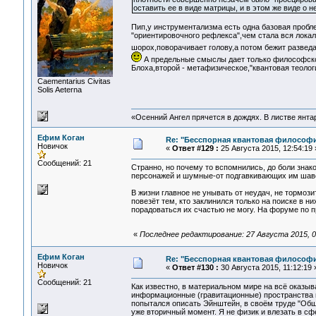
оставить ее в виде матрицы, и в этом же виде о н
Пип,у инструментализма есть одна базовая пробл
"ориентировочного рефлекса",чем стала вся лока
шорох,поворачивает голову,а потом бежит разведа
А предельные смыслы дает только философско
Блоха,второй - метафизическое,"квантовая теологи
Сaementarius Civitas
Solis Aeterna
«Осенний Ангел прячется в дождях. В листве янтарн
Ефим Коган
Re: "Бесспорная квантовая философ
Новичок
«
Ответ #129 :
25 Августа 2015, 12:54:19 
Сообщений: 21
Странно, но почему то вспомнились, до боли зна
персонажей и шумные-от подгавкивающих им шав
В жизни главное не унывать от неудач, не тормози
повезёт тем, кто заклинился только на поиске в н
порадоваться их счастью не могу. На форум
«
Последнее редактирование: 27 Августа 2015, 0
Ефим Коган
Re: "Бесспорная квантовая философ
Новичок
«
Ответ #130 :
30 Августа 2015, 11:12:19 
Сообщений: 21
Как известно, в материальном мире на всё оказы
информационные (гравитационные) пространства и
попытался описать Эйнштейн, в своём труде "Общ
уже вторичный момент. Я не физик и влезать в сфе