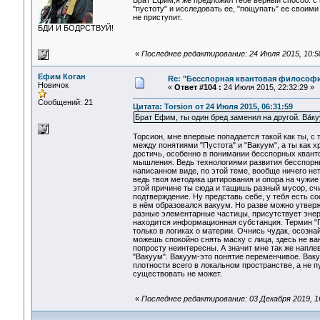
Брат Ефим,я же предложил тебе верный способ: с
"пустоту" и исследовать ее, "пощупать" ее своими
не приступит.
БДИ И БОДРСТВУЙ!
«
Последнее редактирование: 24 Июля 2015, 10:58
Ефим Коган
Re: "Бесспорная квантовая философ
Новичок
«
Ответ #104 :
24 Июля 2015, 22:32:29 »
Сообщений: 21
Цитата: Torsion от 24 Июля 2015, 06:31:59
Брат Ефим, ты один бред заменил на другой. Ва́к
Торсион, мне впервые попадается такой как ты, с
между понятиями "Пустота" и "Вакуум", а ты как 
достичь, особенно в понимании бесспорных квант
мышления. Ведь технологиями развития бесспорных 
написанном виде, по этой теме, вообще ничего нет,
ведь твоя методика цитирования и опора на чужие 
этой причине ты сюда и тащишь разный мусор, счи
подтверждение. Ну представь себе, у тебя есть со
в нём образовался вакуум. Но разве можно утвержд
разные элементарные частицы, присутствует энер
находится информационная субстанция. Термин "Пу
только в логиках о материи. Очнись чудак, осозна
можешь спокойно снять маску с лица, здесь не ва
попросту неинтересны. А значит мне так же наплев
"Вакуум". Вакуум-это понятие переменчивое. Ва
плотности всего в локальном пространстве, а не пу
существовать не может.
«
Последнее редактирование: 03 Декабря 2019, 16: