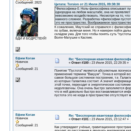
Сообщений: 2823
Цитата: Torsion от 21 Июля 2015, 09:38:30
"Философема-0. Ноль-философема описывает пуст
однородна на любом масштабе, она не проявляет 
невозможно воздействовать. Несмотря на то, что
намного сложнее. Разработка «философии пустот
это не пространство. Воображаемое пространство
К сожалению, Маутский не справился с филисофие
по зубам, включая меня. Но я намерен пойти дал
складом ума. Для того чтобы понять суть "пустоты
Волге-Матушке к Каспию.
БДИ И БОДРСТВУЙ!
Ефим Коган
Re: "Бесспорная квантовая философ
Новичок
«
Ответ #100 :
23 Июля 2015, 22:29:35 »
Сообщений: 21
Понятие "Пустота" является абсолютным логически
применение термина "Вакуум". Точка в которой во
самое большое системное построение, т.е. Галакт
из которых Галактика состоит. А значит информац
этой точке, переходит в энергетическое состоян
недолговечны. Она очень быстро заполняется фо
что в ней довольно быстро востанавливается инф
пустота-это не когда в пространстве отсутствует 
Ефим Коган
Re: "Бесспорная квантовая философ
Новичок
«
Ответ #101 :
23 Июля 2015, 23:12:47 »
Сообщений: 21
Как утверждают учёные, гравитационное простра
доходит до расстояния в двадцать миллиардов кил