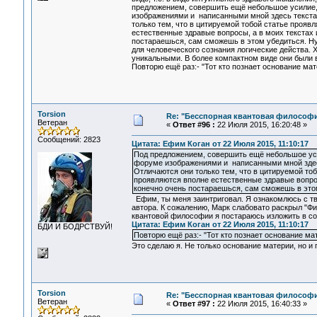
предложением, совершить ещё небольшое усилие,
изображениями и написанными мной здесь текстам
только тем, что в цитируемой тобой статье прояв
естественные здравые вопросы, а в моих текстах 
постараешься, сам сможешь в этом убедиться. Ну
для человеческого сознания логические действа. 
уникальными. В более компактном виде они были 
Повторю ещё раз:- "Тот кто познает основание мат
Torsion
Re: "Бесспорная квантовая философ
Ветеран
«
Ответ #96 :
22 Июля 2015, 16:20:48 »
Сообщений: 2823
Цитата: Ефим Коган от 22 Июля 2015, 11:10:17
Под предложением, совершить ещё небольшое уси
форуме изображениями и написанными мной здесь
Отличаются они только тем, что в цитируемой тоб
проявляются вполне естественные здравые вопрос
конечно очень постараешься, сам сможешь в это
Ефим, ты меня заинтриговал. Я ознакомлюсь с тв
автора. К сожалению, Марк слабовато раскрыл "Ф
квантовой философии я постараюсь изложить в со
Цитата: Ефим Коган от 22 Июля 2015, 11:10:17
БДИ И БОДРСТВУЙ!
Повторю ещё раз:- "Тот кто познает основание ма
Это сделаю я. Не только основание материи, но и
Torsion
Re: "Бесспорная квантовая философ
Ветеран
«
Ответ #97 :
22 Июля 2015, 16:40:33 »