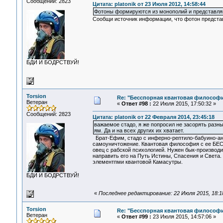
Сообщений: 2823
Цитата: platonik от 23 Июля 2012, 14:58:44
Фотоны формируются из монополий и представляю
Сообщи источник информации, что фотон предста
БДИ И БОДРСТВУЙ!
Torsion
Re: "Бесспорная квантовая философ
Ветеран
«
Ответ #98 :
22 Июля 2015, 17:50:32 »
Сообщений: 2823
Цитата: platonik от 22 Февраля 2014, 23:45:18
важаемое стадо, я же попросил не засорять раз
ям. Да и на всех других их хватает.
Брат-Ефим, стадо с инферно-рептило-бабуино-ан
самоуничтожение. Квантовая философия с ее БЕСс
овец с рабской психологией. Нужен бык-производи
направить его на Путь Истины, Спасения и Света. 
элементпми квантовой Камасутры.
БДИ И БОДРСТВУЙ!
«
Последнее редактирование: 22 Июля 2015, 18:18
Torsion
Re: "Бесспорная квантовая философ
Ветеран
«
Ответ #99 :
23 Июля 2015, 14:57:06 »