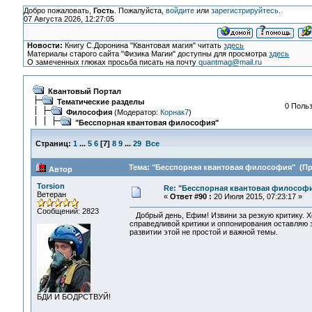
Добро пожаловать,
Гость
. Пожалуйста,
войдите
или
зарегистрируйтесь
.
07 Августа 2026, 12:27:05
Новости:
Книгу С.Доронина "Квантовая магия" читать
здесь
Материалы старого сайта "Физика Магии" доступны для просмотра
здесь
О замеченных глюках просьба писать на почту
quantmag@mail.ru
Квантовый Портал
Тематические разделы
0 Польз
Философия
(Модератор:
Корнак7
)
"Бесспорная квантовая философия"
Страниц:
1
...
5
6
[
7
]
8
9
...
29
Все
Тема: "Бесспорная квантовая философия" (Про
Автор
Torsion
Re: "Бесспорная квантовая философ
Ветеран
«
Ответ #90 :
20 Июля 2015, 07:23:17 »
Сообщений: 2823
Добрый день, Ефим! Извини за резкую критику. Хо
справедливой критики и оппонирования оставляю 
развитии этой не простой и важной темы.
БДИ И БОДРСТВУЙ!