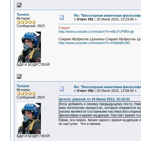
Torsion
Re: "Бесспорная квантовая философ
Ветеран
«
Ответ #91 :
20 Июля 2015, 13:23:00 »
Сообщений: 2823
Сократ.
http://www.youtube.com/watch?v=eBLFUPBNvgk
Сократ Мудрость Цитаты Сократ Мудрость Ц
http://www.youtube.com/watch?v=0Yq6kjNo4f0
БДИ И БОДРСТВУЙ!
Torsion
Re: "Бесспорная квантовая философ
Ветеран
«
Ответ #92 :
20 Июля 2015, 13:58:50 »
Сообщений: 2823
Цитата: platonik от 24 Июля 2012, 15:32:01
Хочу добавить к своему предыдущему посту. Нам
ими логических процессах, которые опираются на
логики являются составными частями Бесспорной
философии и время мудрецов. Настаёт время точн
Ефим, все верно. Кроме одного: время мудрецов н
не наступит. Что и имеем.
БДИ И БОДРСТВУЙ!