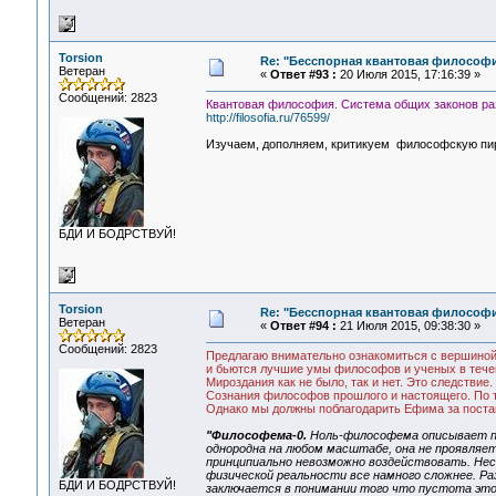
Torsion
Re: "Бесспорная квантовая философ
Ветеран
«
Ответ #93 :
20 Июля 2015, 17:16:39 »
Сообщений: 2823
Квантовая философия. Система общих законов ра
http://filosofia.ru/76599/
Изучаем, дополняем, критикуем философскую пир
БДИ И БОДРСТВУЙ!
Torsion
Re: "Бесспорная квантовая философ
Ветеран
«
Ответ #94 :
21 Июля 2015, 09:38:30 »
Сообщений: 2823
Предлагаю внимательно ознакомиться с вершиной 
и бьются лучшие умы философов и ученых в течен
Мироздания как не было, так и нет. Это следстви
Сознания философов прошлого и настоящего. По т
Однако мы должны поблагодарить Ефима за постан
"Философема-0.
Ноль-философема описывает пу
однородна на любом масштабе, она не проявляет
принципиально невозможно воздействовать. Не
физической реальности все намного сложнее. Р
БДИ И БОДРСТВУЙ!
заключается в понимании того что пустота это