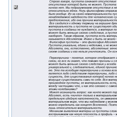
Строго говоря, пустота означает отсутствие че
отсутствие которой быть не может. Пустота от
ничего нет. Мы подразумеваем отсутствие в ней
относительно яблок. Ноль-философема отражает
было вообще. Из-за своей нематериальности пу
ненаблюдаемой надобности для человеческого с
предположения, ибо она причина материальности
Все сводится к одному термину на вершине дре
материальность и пустота не существуют одинак
пустота в создании не нуждается, а материя п
может быть меньше своего следствия, а пустот
наоборот. Таким образом, пустота есть материн
называется Абсолютом. Иначе и быть не могло – 
Философия пустоты – это философия Абсолюта.
Пустота уникальна, едина и неделима, и не мож
Абсолюта, они, естественно, абсолютные: вечнос
своем создании и его нельзя уничтожить. Он осно
Первопричина – понятие, которое отображает з
связи, но все ли знают, что помимо причины и с
может быть меньше своего следствия и всегда б
универсальной и, следовательно, единой причин
ею. Это та всеобщая первопричина и основа все
является либо следствием первопричины, либо с
сущность, для существования которой ничего н
могущие существовать сами по себе. Вся матери
производное пустоты, ее материальность есть 
между частицами что, и как это связано с само
этими колебаниями?
Может возникнуть вопрос: как ничто может пор
Абсолют, есть «ничто» только в материальном 
предельную идейную наполненность, он имманен
материальном мире, что мы наблюдаем и можем 
можно определить как концепт Вселенной. Поэт
лишь относительно материальности.
Механизм выявления материи из пустоты сложе
воспринимаем как некую плоскость в профиль – м