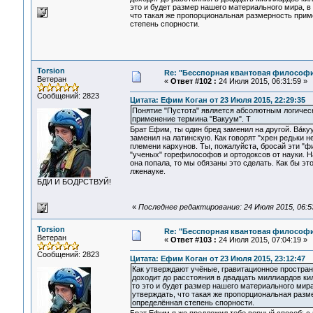
это и будет размер нашего материального мира, в
что такая же пропорциональная размерность примен
степень спорности.
Torsion
Re: "Бесспорная квантовая философ
Ветеран
«
Ответ #102 :
24 Июля 2015, 06:31:59 »
Сообщений: 2823
Цитата: Ефим Коган от 23 Июля 2015, 22:29:35
Понятие "Пустота" является абсолютным логическ
применение термина "Вакуум". Т
Брат Ефим, ты один бред заменил на другой. Ва́ку
заменил на латинскую. Как говорят "хрен редьки н
племени кархунов. Ты, пожалуйста, бросай эти "
"ученых" горефилософов и ортодоксов от науки. 
она попала, то мы обязаны это сделать. Как бы эт
лженауке.
БДИ И БОДРСТВУЙ!
«
Последнее редактирование: 24 Июля 2015, 06:53
Torsion
Re: "Бесспорная квантовая философ
Ветеран
«
Ответ #103 :
24 Июля 2015, 07:04:19 »
Сообщений: 2823
Цитата: Ефим Коган от 23 Июля 2015, 23:12:47
Как утверждают учёные, гравитационное простр
доходит до расстояния в двадцать миллиардов ки
то это и будет размер нашего материального мир
утверждать, что такая же пропорциональная разме
определённая степень спорности.