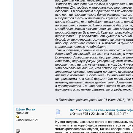
воспринять как материальность.
Вопрос причинности не только в определении пр
объекта. Для любого материального причинного
следствия и движением в прошлое для нахождени
т.к. нет ничего вне него и более раннего, чем 
и теряется в его имманентной глубине. Это оз
или не сделать, т.е. обладает сознанием и волей
но есть само сознание. Самосознание Абсолюта, 
малой доли. Можно сказать только, что Абсолют
происходящее во Вселенной. Причем происходящее
переживаний – у Абсолюта нет чувств и эмоций,
душой, он не личность, сознание и личность раз
трансцендентного сознания. Я поясню: в душе е
материальностью не обладает.
Таким образом, сознание не есть продукт мате
Вселенной, возникшей незнамо как и зачем, и по
Вселенной. Атеистическая беспричинность энерг
Атеисты, отрицая разумную причину, тем самым
просто так и ничто не исчезает в никуда. А те
Что самовозникновение, что вечное существовани
атеистам кажется ответом по чисто психологиче
внезапно возникшей Вселенной. Но, что «внезап
не применима ни в какой форме. Что-то вечным 
нематериальное и трансцендентное. Вселенная п
в пространстве. То, что подчиняется физически
финитна и это, можно сказать, по определению."
«
Последнее редактирование: 21 Июля 2015, 10:00
Ефим Коган
Re: "Бесспорная квантовая философ
Новичок
«
Ответ #95 :
22 Июля 2015, 11:10:17 »
Сообщений: 21
Ну вот видишь насколько полезно попринимать кв
усилие и ты вскоре будешь отплёвываться от той 
читаю философских опусов, так как совершенно н
виде, т.е. в виде интуитивного здравого мышления