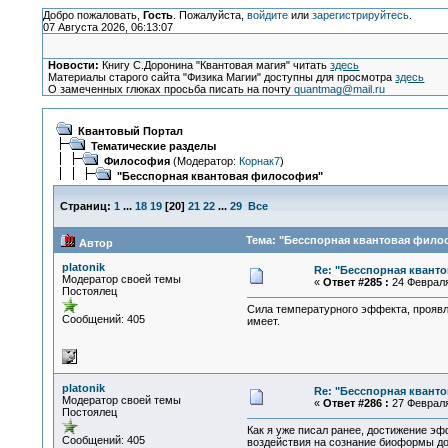
Добро пожаловать,
Гость
. Пожалуйста,
войдите
или
зарегистрируйтесь
.
07 Августа 2026, 06:13:07
Новости:
Книгу С.Доронина "Квантовая магия" читать
здесь
Материалы старого сайта "Физика Магии" доступны для просмотра
здесь
О замеченных глюках просьба писать на почту
quantmag@mail.ru
Квантовый Портал
Тематические разделы
Философия
(Модератор:
Корнак7
)
"Бесспорная квантовая философия"
Страниц:
1
...
18
19
[
20
]
21
22
...
29
Все
Тема: "Бесспорная квантовая филос
Автор
platonik
Re: "Бесспорная квант
Модератор своей темы
«
Ответ #285 :
24 Февраля 
Постоялец
Сила температурного эффекта, проявл
Сообщений: 405
имеет.
platonik
Re: "Бесспорная квант
Модератор своей темы
«
Ответ #286 :
27 Февраля 
Постоялец
Как я уже писал ранее, достижение э
Сообщений: 405
воздействия на сознание биоформы дов