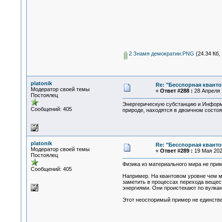
2 Знамя демократии.PNG
(24.34 Кб,
platonik
Re: "Бесспорная квант
Модератор своей темы
«
Ответ #288 :
28 Апреля 2
Постоялец
Энергерическую субстанцию и Информа
Сообщений: 405
природе, находятся в двоичном состоя
platonik
Re: "Бесспорная квант
Модератор своей темы
«
Ответ #289 :
19 Мая 2021
Постоялец
Физика из материального мира не при
Сообщений: 405
Например. На квантовом уровне чем м
заметить в процессах перехода вещест
энергиями. Они проистекают по вулка
Этот неоспоримый пример не ед