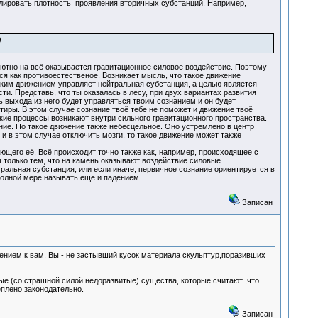
улировать плотность проявления вторичных субстанций. Например,
)
ютно на всё оказывается гравитационное силовое воздействие. Поэтому
я как противоестественое. Возникает мысль, что такое движение
аким движением управляет нейтральная субстанция, а целью является
и. Представь, что ты оказалась в лесу, при двух вариантах развития
ь выхода из него будет управляться твоим сознанием и он будет
иры. В этом случае сознание твоё тебе не поможет и движение твоё
кие процессы возникают внутри сильного гравитационного пространства.
ие. Но такое движение также небесцельное. Оно устремлено в центр
и в этом случае отключить мозги, то такое движение может также
щего её. Всё происходит точно также как, например, происходящее с
только тем, что на камень оказывают воздействие силовые
ральная субстанция, или если иначе, первичное сознание ориентируется в
олной мере называть ещё и падением.
Записан
жением к вам. Вы - не застывший кусок материала скульптур,поразивших
ые (со страшной силой недоразвитые) существа, которые считают ,что
еплено законодательно.
Записан