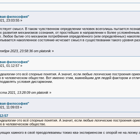
овая философия"
21, 23:03:55 »
ствует смысл. В таком чувственном определении человек всеголишь пытается позна
х развития механизмов сознания, от простейших в направлении к более усложнённым.
е. Любое бытие-это механизм потребления определённого (или определённых) накопле
рпывается накопленное состояние-исчезает смысл в существовании такого уровня раз
бря 2023, 23:58:36 от platonik
»
овая философия"
21, 01:12:57 »
идеалогии-это всё спорные понятия. А значит, если любые логические построения ориен
в человеческом обществе. Вот именно этим, важнейшим для людей фактором и отличаю
 подавлять условия дисгармонии.
та 2021, 13:28:09 от platonik
»
овая философия"
1, 11:09:03 »
12:57
 идеалогии-это всё спорные понятия. А значит, если любые логические построения орие
ю в человеческом обществе.
ующих кажного в своё преодолеваемы токмо ква-экспириенсом с опорой не на логику 