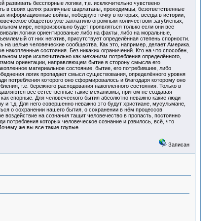
й развивать бесспорные логики, т,е. исключительно чувствено
ать в своих целях различные шарлатаны, проходимцы, безответственные
к информационные войны, победную точку в которых, всегда в истории,
еловеческое общество уже заплатило огромным количеством загубленых,
льном мире, непроизвольно будет проявляться только если они все
звивали логики ориентированые либо на факты, либо на моральные,
етъемлемый от них негатив, присутствует определённая степень спорности.
 на целые человеческие сообщества. Как это, например, делает Америка.
 накопленные состояния. Без никаких ограничений. Кто на что способен,
риальном мире исключительно как механизм потребления определённого,
низмом ориентации, направляющем бытие в сторону смысла его
акопленное материальное состояние, бытие, его потребившее, либо
 обеднения логик пропадает смысл существования, определённого уровня
ади потребления которого оно сформировалось и благодаря которому оно
ения, т.е. бережного расходования накопленного состояния. Только в
одавляются все естественные такие механизмы, притом не создавая
 как спорные. Для человеческого бытия абсолютно неважно какие люди
 и т.д. Для него совершенно неважно это будут христиане, мусульмане,
ься о сохранении нашего бытия, о сохранении в нём процессов
е воздействие на сознания тащит человечество в пропасть, постоянно
ди потребления которых человеческое сознание и рзвилось, всё, что
 Почему же вы все такие глупые.
Записан