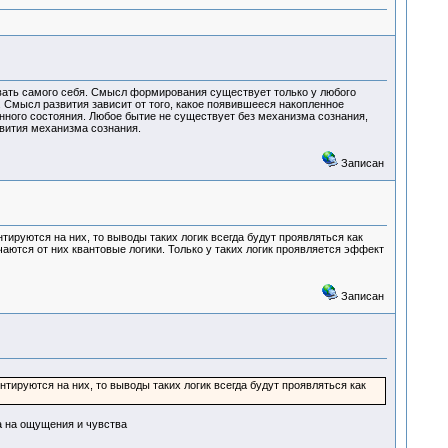
вать самого себя. Смысл формирования существует только у любого
 Смысл развития зависит от того, какое появившееся накопленное
нного состояния. Любое бытие не существует без механизма сознания,
вития механизма сознания.
Записан
тируются на них, то выводы таких логик всегда будут проявляться как
тся от них квантовые логики. Только у таких логик проявляется эффект
Записан
нтируются на них, то выводы таких логик всегда будут проявляться как
а на ощущения и чувства