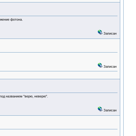
ижение фотона.
Записан
Записан
под названием "верю, неверю".
Записан