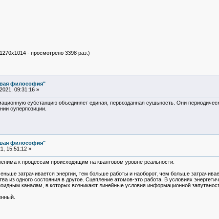
 1270x1014 - просмотрено 3398 раз.)
овая философия"
021, 09:31:16 »
ционную субстанцию объединяет единая, первозданная сушьность. Они периодически 
нии суперпозиции.
овая философия"
, 15:51:12 »
менима к процессам происходящим на квантовом уровне реальности.
еньше затрачивается энергии, тем больше работы и наоборот, чем больше затрачива
ва из одного состояния в другое. Сцепление атомов-это работа. В условиях энергет
ноидным каналам, в которых возникают линейные условия информационной запутаности
инственный.