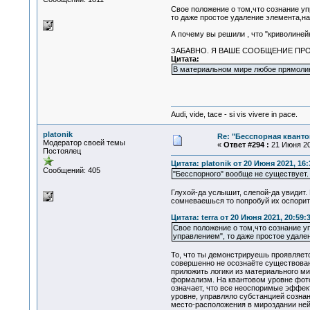
Свое положение о том,что сознание у
то даже простое удаление элемента,н
А почему вы решили , что "криволиней
ЗАБАВНО. Я ВАШЕ СООБЩЕНИЕ ПРОЧИТ
Цитата:
В материальном мире любое прямолине
Audi, vide, tace - si vis vivere in pace.
platonik
Re: "Бесспорная квант
Модератор своей темы
«
Ответ #294 :
21 Июня 20
Постоялец
Цитата: platonik от 20 Июня 2021, 16:
Сообщений: 405
"Бесспорного" вообще не существует.
Глухой-да услышит, слепой-да увидит.
сомневаешься то попробуй их оспорит
Цитата: terra от 20 Июня 2021, 20:59:
Свое положение о том,что сознание у
управлением", то даже простое удале
То, что ты демонстрируешь проявляет
совершенно не осознаёте существован
приложить логики из материального м
формализм. На квантовом уровне фотон
означает, что все неоспоримые эффек
уровне, управляло субстанцией созна
место-расположения в мироздании ней