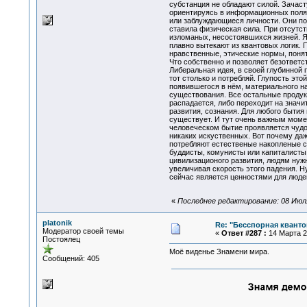
субстанция не обладают силой. Зачаст
ориентируясь в информационных полях
или заблуждающиеся личности. Они по
ставила физическая сила. При отсутст
изломаных, несостоявшихся жизней. Я
плавно вытекают из квантовых логик. 
нравственные, этические нормы, поняти
Что собственно и позволяет безответ
Либеральная идея, в своей глубинной 
тот столько и потребляй. Глупость эт
появившегося в нём, материального н
существования. Все остальные продукт
распадается, либо переходит на значи
развития, сознания. Для любого быти
существует. И тут очень важным моме
человеческом бытие проявляется чудо
никаких искуственных. Вот почему да
потребляют естественые накопленые со
буддисты, комунисты или капиталисты.
цивилизационого развития, людям нуж
увеличивая скорость этого падения. Н
сейчас является ценностями для люде
«
Последнее редактирование: 08 Июля 
platonik
Re: "Бесспорная квант
Модератор своей темы
«
Ответ #287 :
14 Марта 20
Постоялец
Моё виденье Знамени мира.
Сообщений: 405