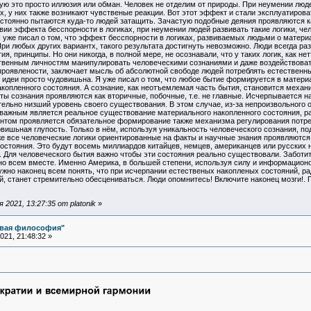
ую это просто иллюзия или обман. Человек не отделим от природы. При неумении люде
, у них также возникают чувственые реакции. Вот этот эффект и стали эксплуатиров
стоянно пытаются куда-то людей затащить. Зачастую подобные деяния проявляются ка
вии эффекта бесспорности в логиках, при неумении людей развивать такие логики, ч
 уже писал о том, что эффект бесспорности в логиках, развиваемых людьми о материа
При любых других вариантх, такого результата достигнуть невозможно. Люди всегда ра
я, принципы. Но они никогда, в полной мере, не осознавали, что у таких логик, как н
ственным личностям манипулировать человеческими сознаниями и даже воздействовать
проявлености, заключает мысль об абсолютной свободе людей потреблять естественные
ой идеи просто чудовишьна. Я уже писал о том, что любое бытие формируется в мате
акопленного состояния. А сознание, как неотъемлемая часть бытия, становится меха
ы сознания проявляются как вторичные, побочные, т.е. не главные. Исчерпывается н
тельно низший уровень своего существования. В этом случае, из-за непроизвольного
я важным является реальное существование материального накопленного состояния, р
нтом проявляется обязательное формирование также механизма регулирования потребл
вишьная глупость. Только в нём, используя уникальность человеческого сознания, п
же все человеческие логики ориентированные на факты и научные знания проявляются
стояния. Это будут восемь миллиардов китайцев, немцев, американцев или русских ну
 Для человеческого бытия важно чтобы эти состояния реально существовали. Заботит
но всем вместе. Именно Америка, в большей степени, используя силу и информационо
ужно наконец всем понять, что при исчерпании естественых накопленых состояний, ра
й, станет стремительно обесцениваться. Люди опомнитесь! Включите наконец мозги!.
2021, 13:27:35 от platonik
»
овая философия"
21, 21:48:32 »