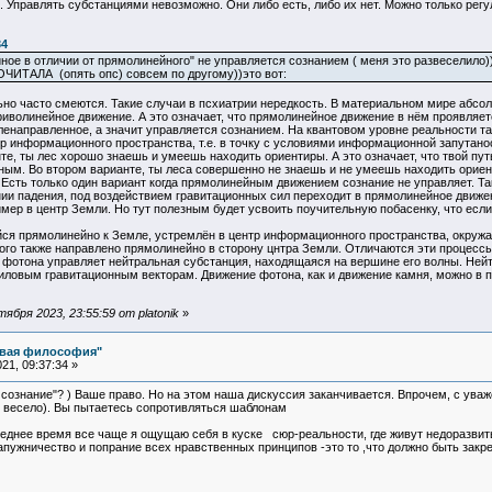
 Управлять субстанциями невозможно. Они либо есть, либо их нет. Можно только рег
34
ное в отличии от прямолинейного" не управляется сознанием ( меня это развеселило)
АЛА (опять опс) совсем по другому))это вот:
но часто смеются. Такие случаи в псхиатрии нередкость. В материальном мире абсол
иволинейное движение. А это означает, что прямолинейное движение в нём проявляетс
ленаправленное, а значит управляется сознанием. На квантовом уровне реальности т
 информационного пространства, т.е. в точку с условиями информационной запутаност
е, ты лес хорошо знаешь и умеешь находить ориентиры. А это означает, что твой пут
ым. Во втором варианте, ты леса совершенно не знаешь и не умеешь находить ориент
 Есть только один вариант когда прямолинейным движением сознание не управляет. Та
ии падения, под воздействием гравитационных сил переходит в прямолинейное движен
ер в центр Земли. Но тут полезным будет усвоить поучительную побасенку, что если 
ся прямолинейно к Земле, устремлён в центр информационного пространства, окружаю
го также направлено прямолинейно в сторону цнтра Земли. Отличаются эти процессы 
 фотона управляет нейтральная субстанция, находящаяся на вершине его волны. Нейт
ловым гравитационным векторам. Движение фотона, как и движение камня, можно в п
бря 2023, 23:55:59 от platonik
»
овая философия"
21, 09:37:34 »
 сознание"? ) Ваше право. Но на этом наша дискуссия заканчивается. Впрочем, с ува
е весело). Вы пытаетесь сопротивляться шаблонам
леднее время все чаще я ощущаю себя в куске сюр-реальности, где живут недоразвит
хапужничество и попрание всех нравственных принципов -это то ,что должно быть закр