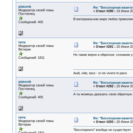
platonik
Re: "Бесспорная квант
Модератор своей темы
«
Ответ #290 :
19 Июня 20
Постоялец
В материальном мире любое прямолине
Сообщений: 405
terra
Re: "Бесспорная квант
Модератор своей темы
«
Ответ #291 :
20 Июня 20
Ветеран
Но также верно и обратное: сознание 
Сообщений: 1811
Audi, vide, tace - si vis vivere in pace.
platonik
Re: "Бесспорная квант
Модератор своей темы
«
Ответ #292 :
20 Июня 202
Постоялец
А ты можешь доказать свою обратную м
Сообщений: 405
terra
Re: "Бесспорная квант
Модератор своей темы
«
Ответ #293 :
20 Июня 20
Ветеран
"Бесспорного" вообще не существует.
Сообщений: 1811