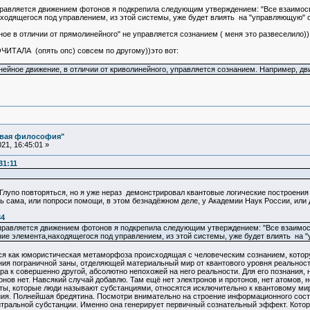
правляется движением фотонов я подкрепила следующим утверждением: "Все взаимосвя
аходящегося под управлением, из этой системы, уже будет влиять на "управляющую" 
ное в отличии от прямолинейного" не управляется сознанием ( меня это развеселило))
АЛА (опять опс) совсем по другому))это вот:
йное движение, в отличии от криволинейного, управляется сознанием. Например, дв
овая философия"
21, 16:45:01 »
31:11
 Глупо повторяться, но я уже нераз демонстрировал квантовые логические построени
ь сама, или попроси помощи, в этом безнадёжном деле, у Академии Наук России, или
34
правляется движением фотонов я подкрепила следующим утверждением: "Все взаимосв
ние элемента,находящегося под управлением, из этой системы, уже будет влиять на 
ся как юмористическая метаморфоза происходящая с человеческим сознанием, котору
ия пограничной заны, отделяющей материальный мир от квантового уровня реальности
ира к совершенно другой, абсолютно непохожей на него реальности. Для его познани
ов нет. Навсякий случай добавлю. Там ещё нет электронов и протонов, нет атомов, нет
ты, которые люди называют субстанциями, относятся исключительно к квантовому мир
ния. Полнейшая бредятина. Посмотри внимательно на строение информационного сост
тральной субстанции. Именно она генерирует первичный сознательный эффект. Котор