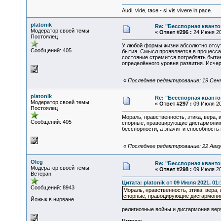
Audi, vide, tace - si vis vivere in pace.
platonik
Re: "Бесспорная квант
Модератор своей темы
«
Ответ #296 :
24 Июня 20
Постоялец
У любой формы жизни абсолютно отсут
Сообщений: 405
бытия. Смысл проявляется в процесса
состояние стремится потреблять быти
определённого уровня развития. Исче
«
Последнее редактирование: 19 Сентя
platonik
Re: "Бесспорная квант
Модератор своей темы
«
Ответ #297 :
09 Июля 20
Постоялец
Мораль, нравственность, зтика, вера, 
Сообщений: 405
спорные, правоцирующие дисгармонию 
бесспорности, а значит и способность
«
Последнее редактирование: 22 Авгус
Oleg
Re: "Бесспорная квант
Модератор своей темы
«
Ответ #298 :
09 Июля 202
Ветеран
Цитата: platonik от 09 Июля 2021, 01:
Сообщений: 8943
Мораль, нравственность, зтика, вера,
спорные, правоцирующие дисгармони
Йожык в нирване
религиозные войны и дисгармония вер