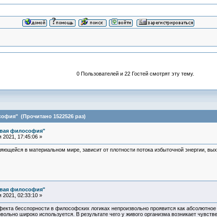
0 Пользователей и 22 Гостей смотрят эту тему.
офия" (Прочитано 1522526 раз)
овая философия"
2021, 17:45:06 »
яющейся в материальном мире, зависит от плотности потока избыточной энергии, вы
овая философия"
2021, 02:33:10 »
ффекта бесспорности в философских логиках непроизвольно проявится как абсолютное
ольно широко используется. В результате чего у живого организма возникает чувств