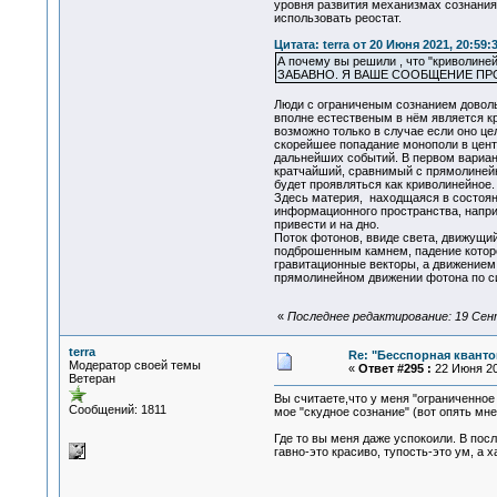
уровня развития механизмах сознания.
использовать реостат.
Цитата: terra от 20 Июня 2021, 20:59:
А почему вы решили , что "криволиней
ЗАБАВНО. Я ВАШЕ СООБЩЕНИЕ ПРОЧИТ
Люди с ограниченым сознанием доволь
вполне естественым в нём является кр
возможно только в случае если оно це
скорейшее попадание монополи в центр
дальнейших событий. В первом вариант
кратчайший, сравнимый с прямолинейн
будет проявляться как криволинейное.
Здесь материя, находщаяся в состоян
информационного пространства, наприм
привести и на дно.
Поток фотонов, ввиде света, движущий
подброшенным камнем, падение которо
гравитационные векторы, а движением
прямолинейном движении фотона по си
«
Последнее редактирование: 19 Сентя
terra
Re: "Бесспорная квант
Модератор своей темы
«
Ответ #295 :
22 Июня 20
Ветеран
Вы считаете,что у меня "ограниченное
Сообщений: 1811
мое "скудное сознание" (вот опять мн
Где то вы меня даже успокоили. В пос
гавно-это красиво, тупость-это ум, а 