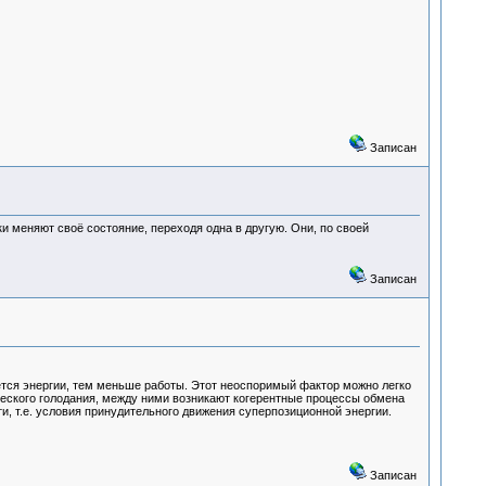
Записан
меняют своё состояние, переходя одна в другую. Они, по своей
Записан
ется энергии, тем меньше работы. Этот неоспоримый фактор можно легко
ического голодания, между ними возникают когерентные процессы обмена
, т.е. условия принудительного движения суперпозиционной энергии.
Записан