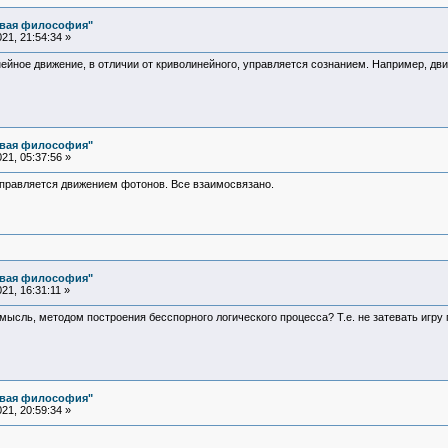
овая философия"
21, 21:54:34 »
йное движение, в отличии от криволинейного, управляется сознанием. Например, дв
овая философия"
21, 05:37:56 »
управляется движением фотонов. Все взаимосвязано.
овая философия"
1, 16:31:11 »
ысль, методом построения бесспорного логического процесса? Т.е. не затевать игру 
овая философия"
21, 20:59:34 »