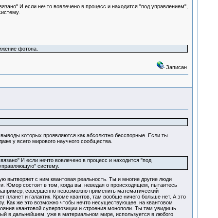
зано" И если нечто вовлечено в процесс и находится "под управлением",
систему.
ижение фотона.
Записан
я выводы которых проявляются как абсолютно бесспорные. Если ты
 даже у всего мирового научного сообщества.
язано" И если нечто вовлечено в процесс и находится "под
"управляющую" систему.
ю вытворяет с ним квантовая реальность. Ты и многие другие люди
. Юмор состоит в том, когда вы, неведая о происходящем, пытаитесь
я, например, совершенно невозможно применить математический
 планет и галактик. Кроме квантов, там вообще ничего больше нет. А это
у. Как же это возможно чтобы нечто несуществующее, на квантовом
ояния квантовой суперпозиции и строения монополи. Ты там увидишь
ый в дальнейшем, уже в материальном мире, используется в любого