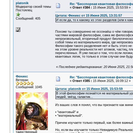
platonik
Re: "Бесспорная квантовая философ
Модератор своей темы
«
Ответ #384 :
15 Июня 2025, 15:53:59 »
Постоялец
Цитата: Феникс от 15 Июня 2025, 13:31:57
Сообщений: 405
И если да, то к какому из этих разделов (или к 
Похоже ты совершенно не осознаёш о чём говориш
частями мировой философии, сама же философская
непроизвольный, вторичный продукт биологическо
собой темы из материального мира, где непроизв
Философии такого разделения нет и быть этого не
на этом уровне реальности нет атомов, частиц, пла
перечсленных. Я уже писал о том, что если логи
квантовых логик, то только в этом случае они бу
«
Последнее редактирование: 20 Июня 2025, 21:50
Феникс
Re: "Бесспорная квантовая философ
Ветеран
«
Ответ #385 :
15 Июня 2025, 16:09:12 »
Сообщений: 1045
Цитата: platonik от 15 Июня 2025, 15:53:59
В этой философии познаётся не материальный уров
людей, звёзд, галактик...
Из ваших слов я понял, что вы признаете как мин
• "квантовый" и
• "материальный".
Причем изучаете только первый, как более важный
Но, если вы изучаете только Невидимую Реальнос
таинственный