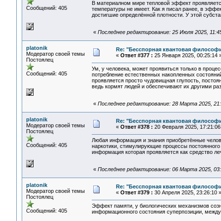
В материалном мире тепловой эффект проявляется
Сообщений: 405
температуры не имеет. Как я писал ранее, в эффе
достигшие определённой плотности. У этой субста
«
Последнее редактирование: 25 Июля 2025, 11:45:
platonik
Re: "Бесспорная квантовая философ
Модератор своей темы
«
Ответ #377 :
25 Января 2025, 00:25:14 
Постоялец
Ум, у человека, может проявиться только в проц
Сообщений: 405
потребление естественных накопленных состояний
проявляется просто чудовищная глупость, постоян
ведь кормят людей и обеспечивают их другими ра
«
Последнее редактирование: 28 Марта 2025, 21:1
platonik
Re: "Бесспорная квантовая философ
Модератор своей темы
«
Ответ #378 :
20 Февраля 2025, 17:21:06
Постоялец
Любая информация и знания приобретённые челов
Сообщений: 405
наркотики, стимулирующие процессы постоянного 
информация которая проявляется как средство леч
«
Последнее редактирование: 06 Марта 2025, 03:2
platonik
Re: "Бесспорная квантовая философ
Модератор своей темы
«
Ответ #379 :
30 Апреля 2025, 23:26:10 
Постоялец
Эффект памяти, у биологических механизмов созн
Сообщений: 405
информационного состояния суперпозиции, межд