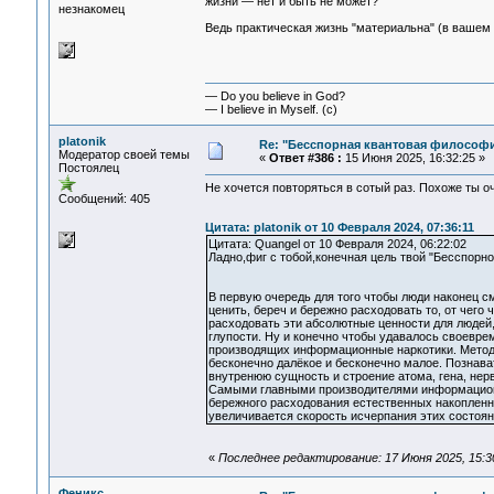
жизни — нет и быть не может?
незнакомец
Ведь практическая жизнь "материальна" (в вашем
— Do you believe in God?
— I believe in Myself. (c)
platonik
Re: "Бесспорная квантовая философ
Модератор своей темы
«
Ответ #386 :
15 Июня 2025, 16:32:25 »
Постоялец
Не хочется повторяться в сотый раз. Похоже ты оч
Сообщений: 405
Цитата: platonik от 10 Февраля 2024, 07:36:11
Цитата: Quangel от 10 Февраля 2024, 06:22:02
Ладно,фиг с тобой,конечная цель твой "Бесспор
В первую очередь для того чтобы люди наконец 
ценить, береч и бережно расходовать то, от чего
расходовать эти абсолютные ценности для людей,
глупости. Ну и конечно чтобы удавалось своевре
производящих информационные наркотики. Методо
бесконечно далёкое и бесконечно малое. Познава
внутренюю сущность и строение атома, гена, нерв
Самыми главными производителями информационн
бережного расходования естественных накопленны
увеличивается скорость исчерпания этих состоян
«
Последнее редактирование: 17 Июня 2025, 15:30
Феникс