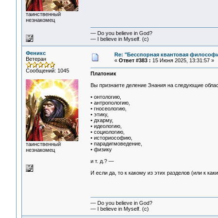
таинственный
незнакомец
— Do you believe in God?
— I believe in Myself. (c)
Феникс
Re: "Бесспорная квантовая философ
Ветеран
«
Ответ #383 :
15 Июня 2025, 13:31:57 »
Сообщений: 1045
Платоник
Вы признаете деление Знания на следующие облас
• онтологию,
• антропологию,
• гносеологию,
• этику,
• дхарму,
• идеологию,
• социологию,
• историософию,
• парадигмоведение,
таинственный
• физику
незнакомец
и т. д.? —
И если да, то к какому из этих разделов (или к к
— Do you believe in God?
— I believe in Myself. (c)