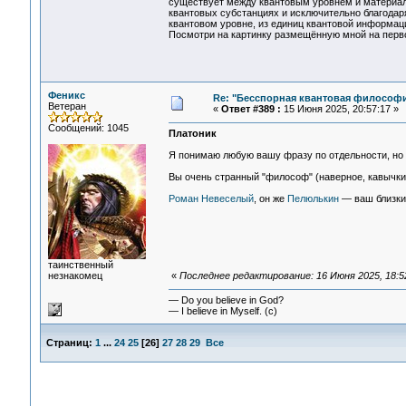
существует между квантовым уровнем и материал
квантовых субстанциях и исключительно благода
квантовом уровне, из единиц квантовой информац
Посмотри на картинку размещённую мной на перво
Феникс
Re: "Бесспорная квантовая философ
Ветеран
«
Ответ #389 :
15 Июня 2025, 20:57:17 »
Сообщений: 1045
Платоник
Я понимаю любую вашу фразу по отдельности, но д
Вы очень странный "философ" (наверное, кавычки
Роман Невеселый
, он же
Пелюлькин
— ваш близкий
таинственный
незнакомец
«
Последнее редактирование: 16 Июня 2025, 18:5
— Do you believe in God?
— I believe in Myself. (c)
Страниц:
1
...
24
25
[
26
]
27
28
29
Все