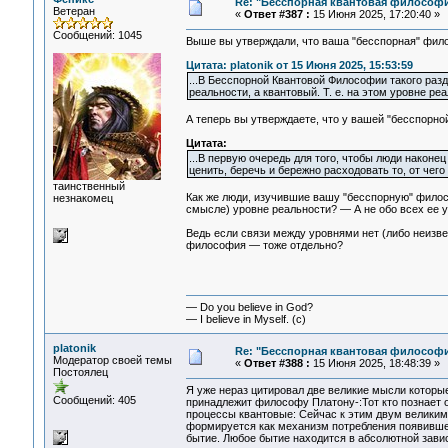
Re: "Бесспорная квантовая философ
Ветеран
«
Ответ #387 :
15 Июня 2025, 17:20:40 »
Сообщений: 1045
Выше вы утверждали, что ваша "бесспорная" фил
Цитата: platonik от 15 Июня 2025, 15:53:59
...В Бесспорной Квантовой Философии такого раз
реальности, а квантовый. Т. е. на этом уровне реал
А теперь вы утверждаете, что у вашей "бесспорно
Цитата:
...В первую очередь для того, чтобы люди након
ценить, беречь и бережно расходовать то, от чег
таинственный
Как же люди, изучившие вашу "бесспорную" филосо
незнакомец
смысле) уровне реальности? — А не обо всех ее 
Ведь если связи между уровнями нет (либо неизвес
философия — тоже отдельно?
— Do you believe in God?
— I believe in Myself. (c)
platonik
Re: "Бесспорная квантовая философ
Модератор своей темы
«
Ответ #388 :
15 Июня 2025, 18:48:39 »
Постоялец
Я уже нераз цитировал две великие мысли которы
Сообщений: 405
принадлежит философу Платону-:Тот кто познает 
процессы квантовые: Сейчас к этим двум великим
формируется как механизм потребления появивше
бытие. Любое бытие находится в абсолютной завис