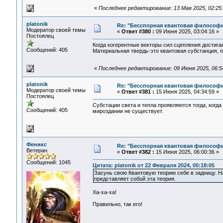
«
Последнее редактирование: 13 Мая 2025, 02:25:5
platonik
Re: "Бесспорная квантовая философ
Модератор своей темы
«
Ответ #380 :
09 Июня 2025, 03:04:16 »
Постоялец
Когда когерентные векторы сил сцепления достига
Сообщений: 405
Материальная твердь-это квантовая субстанция, п
«
Последнее редактирование: 09 Июня 2025, 06:54
platonik
Re: "Бесспорная квантовая философ
Модератор своей темы
«
Ответ #381 :
15 Июня 2025, 04:34:59 »
Постоялец
Субстации света и тепла проявляются тогда, когда
Сообщений: 405
мироздании не существует.
Феникс
Re: "Бесспорная квантовая философ
Ветеран
«
Ответ #382 :
15 Июня 2025, 06:00:36 »
Сообщений: 1045
Цитата: platonik от 22 Февраля 2024, 00:18:05
Засунь свою Квантовую теорию себе в задницу. На
представляет собой эта теория.
Ха-ха-ха!
Правильно, так его!