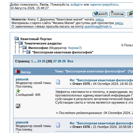
Добро пожаловать,
Гость
. Пожалуйста,
войдите
или
зарегистрируйтесь
.
10 Августа 2026, 15:48:27
Новости:
Книгу С.Доронина "Квантовая магия" читать
здесь
Материалы старого сайта "Физика Магии" доступны для просмотра
здесь
О замеченных глюках просьба писать на почту
quantmag@mail.ru
Квантовый Портал
Тематические разделы
0 Польз
Философия
(Модератор:
Корнак7
)
"Бесспорная квантовая философия"
Страниц:
1
...
24
25
[
26
]
27
28
29
Все
Тема: "Бесспорная квантовая философия" (Про
Автор
platonik
Re: "Бесспорная квантовая философ
Модератор своей темы
«
Ответ #375 :
04 Октября 2024, 18:40:15
Постоялец
Эффекты светимости и теплоты, в мироздании, во
Сообщений: 405
противополохных единиц квантовой информации П
субстанции в результате антагонистической борьб
Субстанции света и тепла являются оружием в эт
«
Последнее редактирование: 04 Октября 2024, 21
platonik
Re: "Бесспорная квантовая философ
Модератор своей темы
«
Ответ #376 :
21 Ноября 2024, 16:58:08 
Постоялец