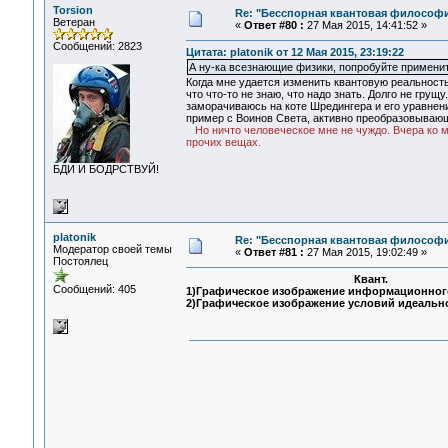
Torsion
Re: "Бесспорная квантовая философ
Ветеран
«
Ответ #80 :
27 Мая 2015, 14:41:52 »
Сообщений: 2823
Цитата: platonik от 12 Мая 2015, 23:19:22
А ну-ка всезнающие физики, попробуйте применит
Когда мне удается изменить квантовую реальность 
что что-то не знаю, что надо знать. Долго не грущ
заморачиваюсь на коте Шредингера и его уравнени
пример с Воинов Света, активно преобразовывающ
Но ничто человеческое мне не чуждо. Вчера ко мн
прочих вещах.
БДИ И БОДРСТВУЙ!
platonik
Re: "Бесспорная квантовая философ
Модератор своей темы
«
Ответ #81 :
27 Мая 2015, 19:02:49 »
Постоялец
Квант.
Сообщений: 405
1)Графическое изображение информационного
2)Графическое изображение условий идеальн