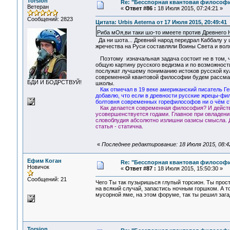
Torsion
Re: "Бесспорная квантовая философ
Ветеран
«
Ответ #86 :
18 Июля 2015, 07:24:21 »
Сообщений: 2823
Цитата: Urbis Aeterna от 17 Июля 2015, 20:49:41
Риба мОя,ви таки шо-то имеете против Древнего
Да ни шота... Древний народ передрал Каббалу у 
жречества на Руси составляли Воины Света и вол
Поэтому изначальная задача состоит не в том, чт
общую картину русского ведизма и по возможнос
послужат лучшему пониманию истоков русской ку
современной квантовой философии будем рассмат
БДИ И БОДРСТВУЙ!
школы.
Как отмечал в 19 веке американский писатель 
добавлю, что если в древности русские жрецы-фи
болтовня современных горефилософов ни о чём с
Как делается современная философия? И действит
усовершенствуется годами. Главное при овладении
словоблудия абсолютно излишни оазисы смысла. 
статья - статична.
«
Последнее редактирование: 18 Июля 2015, 08:42
Ефим Коган
Re: "Бесспорная квантовая философ
Новичок
«
Ответ #87 :
18 Июля 2015, 15:50:30 »
Сообщений: 21
Чего Ты так пузыришься глупый торсион. Ты просто
на всякий случай, запастись ночным горшком. А то
мусорной яме, на этом форуме, так ты решил зага
Torsion