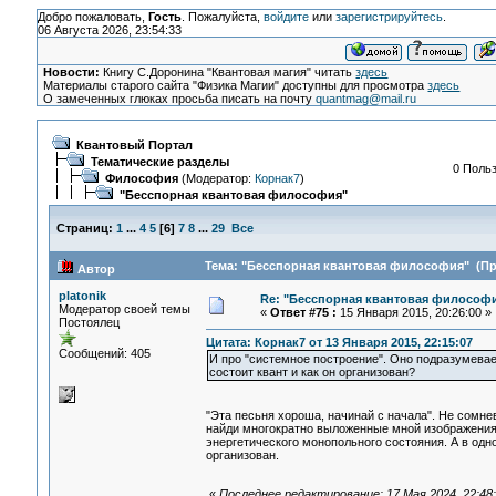
Добро пожаловать,
Гость
. Пожалуйста,
войдите
или
зарегистрируйтесь
.
06 Августа 2026, 23:54:33
Новости:
Книгу С.Доронина "Квантовая магия" читать
здесь
Материалы старого сайта "Физика Магии" доступны для просмотра
здесь
О замеченных глюках просьба писать на почту
quantmag@mail.ru
Квантовый Портал
Тематические разделы
0 Польз
Философия
(Модератор:
Корнак7
)
"Бесспорная квантовая философия"
Страниц:
1
...
4
5
[
6
]
7
8
...
29
Все
Тема: "Бесспорная квантовая философия" (Про
Автор
platonik
Re: "Бесспорная квантовая философ
Модератор своей темы
«
Ответ #75 :
15 Января 2015, 20:26:00 »
Постоялец
Цитата: Корнак7 от 13 Января 2015, 22:15:07
Сообщений: 405
И про "системное построение". Оно подразумева
состоит квант и как он организован?
"Эта песьня хороша, начинай с начала". Не сомне
найди многократно выложенные мной изображения 
энергетического монопольного состояния. А в одно
организован.
«
Последнее редактирование: 17 Мая 2024, 22:48:2