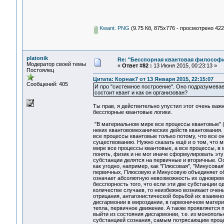
Kwant. PNG
(9.75 Кб, 875x776 - просмотрено 422
platonik
Re: "Бесспорная квантовая философ
Модератор своей темы
«
Ответ #82 :
13 Июня 2015, 00:23:13 »
Постоялец
Цитата: Корнак7 от 13 Января 2015, 22:15:07
Сообщений: 405
И про "системное построение". Оно подразумева
состоит квант и как он организован?
Ты прав, я действительно упустил этот очень важн
бесспорные квантовые логики.
"В материальном мире все процессы квантовые" (
неких квантовомеханических действ квантования.
все процессы квантовые только потому, что все о
существованию. Нужно сказать ещё и о том, что м
мире все процессы квантовые, а все процессы, 
понять, физик и не мог иначе сформулировать эту
субстанции делятся на первичные и вторичные. О
как угодно, например, как "Плюсовая", "Минусовая
первичных, Плюсовую и Минусовую объединяет об
означает абсолютную невозможность их одновреме
бесспорность того, что если эти две субстанции 
количестве случаев, то неизбежно возникает очен
отрицания, антагонистической борьбой их взаимн
дисгармонии в мироздании, в гармоничном материа
тепла, первичное движение. А также проявляется
выйти из состояния дисгармонии, т.е. из монопол
субстанцией сознания, самым потрясающим проц