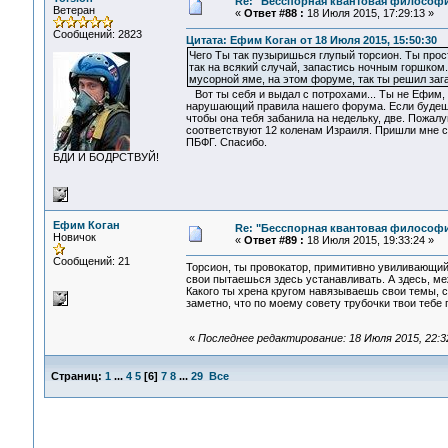
Re: "Бесспорная квантовая философ
Ветеран
«
Ответ #88 :
18 Июля 2015, 17:29:13 »
Сообщений: 2823
Цитата: Ефим Коган от 18 Июля 2015, 15:50:30
Чего Ты так пузыришься глупый торсион. Ты просто
так на всякий случай, запастись ночным горшком. 
мусорной яме, на этом форуме, так ты решил зага
Вот ты себя и выдал с потрохами... Ты не Ефим, 
нарушающий правила нашего форума. Если будешь 
чтобы она тебя забанила на недельку, две. Пожалу
соответствуют 12 коленам Израиля. Пришли мне св
ПБФГ. Спасибо.
БДИ И БОДРСТВУЙ!
Ефим Коган
Re: "Бесспорная квантовая философ
Новичок
«
Ответ #89 :
18 Июля 2015, 19:33:24 »
Сообщений: 21
Торсион, ты провокатор, примитивно увиливающий
свои пытаешься здесь устанавливать. А здесь, меж
Какого ты хрена кругом навязываешь свои темы, с
заметно, что по моему совету трубочки твои тебе 
«
Последнее редактирование: 18 Июля 2015, 22:3
Страниц:
1
...
4
5
[
6
]
7
8
...
29
Все