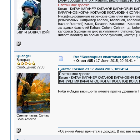
Хочу сообщить, что я, Platonik, решил присутст
Платон мне дороже.
Коган - КАГАН КАГАНЕР КАГАНОВ КАГАНОВИЧ 
КАРАГАНОВ КОГАН КОГАНОВ КОГАНОВИЧ КОГА
Русифицированные еврейские фамилии начали появ
религиозных, например Каплан, Капланов, Капланов
hazzan 'кантор') Каган, Каганов, Каганович, Каганс
западных фамилий Kahan, Cohen, Cohn и т.д.; kohe
капореса (курицы ко дню искупления) Клаузнер 'рав
БДИ И БОДРСТВУЙ!
читает молитву во время богослужения, кантор' (Э
Quangel
Re: "Бесспорная квантовая философ
Ветеран
«
Ответ #85 :
17 Июля 2015, 20:49:41 »
Сообщений: 7733
Цитата: Torsion от 17 Июля 2015, 18:04:24
Платон мне дороже.
Коган - КАГАН КАГАНЕР КАГАНОВ КАГАНОВИЧ
КАПУРЕНИК КАРАГАНОВ КОГАН КОГАНОВ КОГА
Риба мОя,ви таки шо-то имеете против Древнего
Сaementarius Civitas
Solis Aeterna
«Осенний Ангел прячется в дождях. В листве янтарн