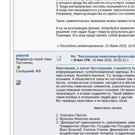
у которого вроде бы абсолютно отсутствует генер
3. Когда материальные системы оказываются в ус
А когда они оказываются в условиях энргетическо
Например, переход вещества из одного состояния,
Таких сравнительных примеров можно привести м
А ну-ка всезнающие физики, попробуйте применит
решение этих задач будут покруче результата до
Пуанкаре. Его игра представляет собой форматив
«
Последнее редактирование: 21 Июня 2015, 10:43
platonik
Re: "Бесспорная квантовая философ
Модератор своей темы
«
Ответ #78 :
15 Мая 2015, 16:32:12 »
Постоялец
Квантовыми, а значит бесспорными, становятся те
Сообщений: 405
информационные, суперпозиционные единицы. В лю
преступные, безответственные. Т.е. всегда спорны
познания. А объясняется такое их состояние тем 
бытие, человеческое сознание, находятся в абсо
не изотопы химических элементов, а различные х
существования человеческого сознания. Не квант
превалирует, а вторая подавляется. Такой эффект
также вообще в отношениях людей друг с другом.
Вот примеры квантовых и не квантовых логик.
Квантовые логики.
1. Электрон-Протон.
2. Мужское-Женское начала.
3. "Демократия"-равноценность, равноправие, равн
Гражданское общество, Государство-Государств
Врач-Больной, Учитель-Ученик. Демократия-это
воздействия на сознание человека. А идеальная 