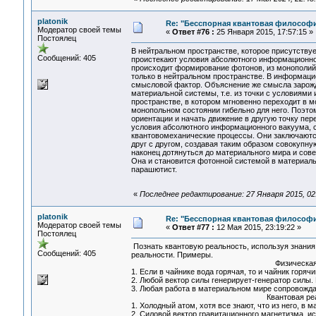
platonik
Re: "Бесспорная квантовая философ
Модератор своей темы
«
Ответ #76 :
25 Января 2015, 17:57:15 »
Постоялец
В нейтральном пространстве, которое присутству
Сообщений: 405
проистекают условия абсолютного информационног
происходит формирование фотонов, из монополий
только в нейтральном пространстве. В информаци
смысловой фактор. Объяснение же смысла зарожде
материальной системы, т.е. из точки с условиями
пространстве, в котором мгновенно переходит в м
монопольном состоянии гибельно для него. Поэто
ориентации и начать движение в другую точку пер
условия абсолютного информационного вакуума, со
квантовомеханические процессы. Они заключаютс
друг с другом, создавая таким образом совокупну
наконец дотянуться до материального мира и сове
Она и становится фотонной системой в материаль
парашютист.
«
Последнее редактирование: 27 Января 2015, 02:2
platonik
Re: "Бесспорная квантовая философ
Модератор своей темы
«
Ответ #77 :
12 Мая 2015, 23:19:22 »
Постоялец
Познать квантовую реальность, используя знания
Сообщений: 405
реальности. Примеры.
Физическая реальн
1. Если в чайнике вода горячая, то и чайник горячи
2. Любой вектор силы генерирует-генератор силы. 
3. Любая работа в материальном мире сопровожда
Квантовая реально
1. Холодный атом, хотя все знают, что из него, в
2. Силовой вектор гравитационного магнетизма, и