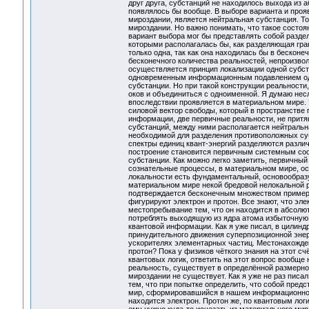
друг друга, субстанций не находилось выхода из а
появлялось бы вообще. В выборе варианта и прояв
мироздании, является нейтральная субстанция. То
мироздании. Но важно понимать, что такое состоя
вариант выбора мог бы представлять собой разде
которыми располагалась бы, как разделяющая гран
только одна, так как она находилась бы в беско
бесконечного количества реальностей, непроизвол
осуществляется принцип локализации одной субста
одновременным информационным подавлением одн
субстанции. Но при такой конструкции реальности
оков и объединиться с одноименной. Я думаю несл
впоследствии проявляется в материальном мире. 
силовой вектор свободы, который в пространстве 
информации, две первичные реальности, не притян
субстанций, между ними располагается нейтральн
необходимой для разделения противоположных суб
спектры единиц квант-энергий разделяются разли
построение становится первичным системным сост
субстанции. Как можно легко заметить, первичны
сознательные процессы, в материальном мире, о
локальности есть фундаментальный, основообраз
материальном мире некой бредовой нелокальной р
подтверждается бесконечным множеством примеро
фигурируют электрон и протон. Все знают, что эле
местопребывание тем, что он находится в абсолют
потреблять выходящую из ядра атома избыточную,
квантовой информации. Как я уже писал, в цилинд
принудительного движения суперпозиционной энерг
ускорителях элементарных частиц. Местонахождени
протон? Пока у физиков чёткого знания на этот сч
квантовых логик, ответить на этот вопрос вообще
реальность, существует в определённой размерн
мироздании не существует. Как я уже не раз писа
тем, что при попытке определить, что собой пред
мир, сформировавшийся в нашем информационном п
находится электрон. Протон же, по квантовым ло