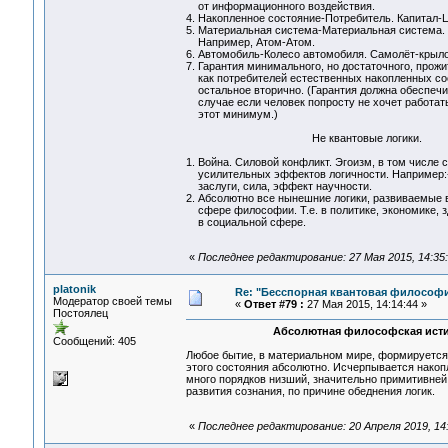
от информационного воздействия.
4. Накопленное состояние-Потребитель. Капитал-
5. Материальная система-Материальная система. 
Например, Атом-Атом.
6. Автомобиль-Колесо автомобиля. Самолёт-крыло 
7. Гарантия минимального, но достаточного, прожи
как потребителей естественных накопленных со
остальное вторично. (Гарантия должна обеспечи
случае если человек попросту не хочет работать, 
этот минимум.)
Не квантовые логики.
1. Война. Силовой конфликт. Эгоизм, в том числе 
усилительных эффектов логичности. Например:- д
заслуги, сила, эффект научности.
2. Абсолютно все нынешние логики, развиваемые в
сфере философии. Т.е. в политике, экономике, з
в социальной сфере.
«
Последнее редактирование: 27 Мая 2015, 14:35:1
platonik
Re: "Бесспорная квантовая философ
Модератор своей темы
«
Ответ #79 :
27 Мая 2015, 14:14:44 »
Постоялец
Абсолютная философская ист
Сообщений: 405
Любое бытие, в материальном мире, формируется 
этого состояния абсолютно. Исчерпывается накоп
много порядков низший, значительно примитивней
развития сознания, по причине обеднения логик.
«
Последнее редактирование: 20 Апреля 2019, 14:2