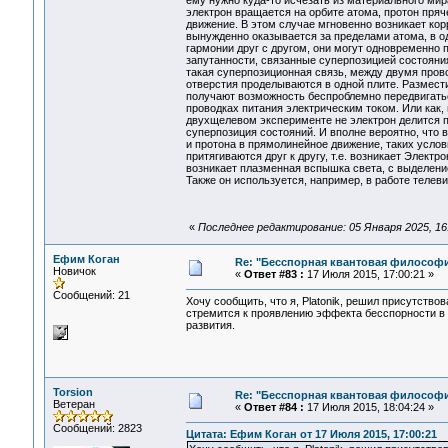
ему нужно куда-то исчезать из материального мир
электрон вращается на орбите атома, протон пряче
движение. В этом случае мгновенно возникает ко
вынужденно оказывается за пределами атома, в од
гармонии друг с другом, они могут одновременно
запутанности, связанные суперпозицией состояния
такая суперпозиционная связь, между двумя пров
отверстия проделываются в одной плите. Размести
получают возможность беспроблемно передвигать
проводках питания электрическим током. Или как,
двухщелевом эксперименте не электрон делится п
суперпозиция состояний. И вполне вероятно, что в
и протона в прямолинейное движение, таких услови
притягиваются друг к другу, т.е. возникает Электр
возникает плазменная вспышка света, с выделен
Также он используется, например, в работе телеви
«
Последнее редактирование: 05 Января 2025, 16:3
Ефим Коган
Re: "Бесспорная квантовая философ
Новичок
«
Ответ #83 :
17 Июля 2015, 17:00:21 »
Сообщений: 21
Хочу сообщить, что я, Platonik, решил присутств
стремится к проявлению эффекта бесспорности в
развития.
Torsion
Re: "Бесспорная квантовая философ
Ветеран
«
Ответ #84 :
17 Июля 2015, 18:04:24 »
Сообщений: 2823
Цитата: Ефим Коган от 17 Июля 2015, 17:00:21