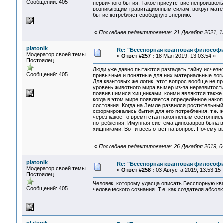
Сообщений: 405
первичного бытия. Такое присутствие непроизвол
возникающим гравитационным силам, вокруг матер
бытие потребляет свободную энергию.
«
Последнее редактирование: 21 Декабря 2021, 15:
platonik
Re: "Бесспорная квантовая философ
Модератор своей темы
«
Ответ #257 :
18 Мая 2019, 13:03:54 »
Постоялец
Люди уже давно пытаются разгадать тайну исчезно
Сообщений: 405
привычные и понятные для них материальные логи
Для квантовых же логик, этот вопрос вообще не п
уровень животного мира вымер из-за неразвитости
появившимися хищниками, коими являются также и
когда в этом мире появляется определённое накоп
состояния. Когда на Земле развился ростительный
сформировались бытия для его потребления, т.е. ж
через какое то время стал накопленым состояние
потребления. Имунная система динозавров была в
хищниками. Вот и весь ответ на вопрос. Почему 
«
Последнее редактирование: 26 Декабря 2019, 04:
platonik
Re: "Бесспорная квантовая философ
Модератор своей темы
«
Ответ #258 :
03 Августа 2019, 13:53:15 
Постоялец
Человек, которому удасца описать Бесспорную кв
Сообщений: 405
человеческого сознания. Т.е. как создателя абсолю
platonik