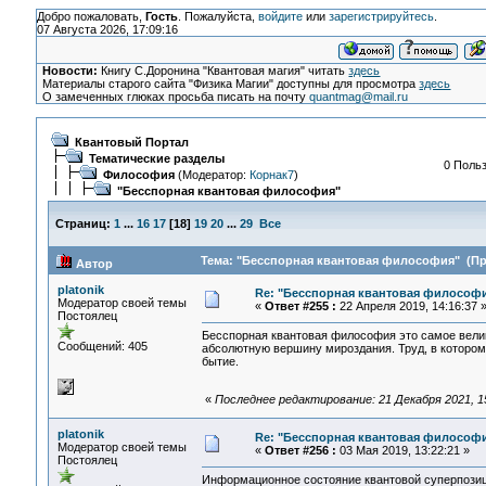
Добро пожаловать,
Гость
. Пожалуйста,
войдите
или
зарегистрируйтесь
.
07 Августа 2026, 17:09:16
Новости:
Книгу С.Доронина "Квантовая магия" читать
здесь
Материалы старого сайта "Физика Магии" доступны для просмотра
здесь
О замеченных глюках просьба писать на почту
quantmag@mail.ru
Квантовый Портал
Тематические разделы
0 Польз
Философия
(Модератор:
Корнак7
)
"Бесспорная квантовая философия"
Страниц:
1
...
16
17
[
18
]
19
20
...
29
Все
Тема: "Бесспорная квантовая философия" (Про
Автор
platonik
Re: "Бесспорная квантовая философ
Модератор своей темы
«
Ответ #255 :
22 Апреля 2019, 14:16:37 
Постоялец
Бесспорная квантовая философия это самое вели
Сообщений: 405
абсолютную вершину мироздания. Труд, в котором
бытие.
«
Последнее редактирование: 21 Декабря 2021, 15:
platonik
Re: "Бесспорная квантовая философ
Модератор своей темы
«
Ответ #256 :
03 Мая 2019, 13:22:21 »
Постоялец
Информационное состояние квантовой суперпозици