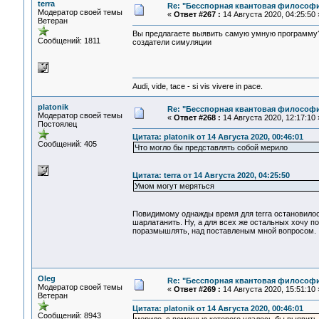
terra
Re: "Бесспорная квантовая философ
Модератор своей темы
«
Ответ #267 :
14 Августа 2020, 04:25:50 
Ветеран
Вы предлагаете выявить самую умную программу?
Сообщений: 1811
создатели симуляции
Audi, vide, tace - si vis vivere in pace.
platonik
Re: "Бесспорная квантовая философ
Модератор своей темы
«
Ответ #268 :
14 Августа 2020, 12:17:10 
Постоялец
Цитата: platonik от 14 Августа 2020, 00:46:01
Сообщений: 405
Что могло бы представлять собой мерило
Цитата: terra от 14 Августа 2020, 04:25:50
Умом могут меряться
Повидимому однажды время для terra остановилос
шарлатанить. Ну, а для всех же остальных хочу 
поразмышлять, над поставленым мной вопросом.
Oleg
Re: "Бесспорная квантовая философ
Модератор своей темы
«
Ответ #269 :
14 Августа 2020, 15:51:10 
Ветеран
Цитата: platonik от 14 Августа 2020, 00:46:01
Сообщений: 8943