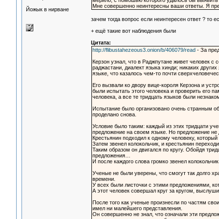
мерило, с помошью которого удалось бы выявить
Мне совершенно неинтересны ваши ответы. Я пр
Йожык в нирване
зачем тогда вопрос если неинтересен ответ ? то ес
+ ещё такие вот наблюдения были
Цитата:
http://flibustahezeous3.onion/b/406079/read
- За пре
Керзон узнал, что в Раджпутане живет человек с 
раджастани, диалект языка хинди; никаких други
языке, что казалось чем-то почти сверхчеловечес
Его вызвали ко двору вице-короля Керзона и устр
были испытать этого человека и проверить его па
человека, а все те тридцать языков были незнако
Испытание было организовано очень странным обра
проделано снова.
Условие было таким: каждый из этих тридцати уч
предложение на своем языке. Но предложение не 
Крестьянин подходил к одному человеку, который
Затем звенел колокольчик, и крестьянин переход
Таким образом он двигался по кругу. Обойдя трид
предложения…
И после каждого слова громко звенел колокольчик,
Ученые не были уверены, что смогут так долго х
времени.
У всех были листочки с этими предложениями, ко
А этот человек совершал круг за кругом, выслуши
После того как ученые произнесли по частям свои
имел ни малейшего представления.
Он совершенно не знал, что означали эти предлож