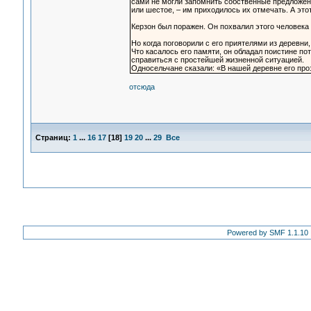
сами не могли запомнить собственные предложени
или шестое, – им приходилось их отмечать. А это
Керзон был поражен. Он похвалил этого человека 
Но когда поговорили с его приятелями из деревни
Что касалось его памяти, он обладал поистине п
справиться с простейшей жизненной ситуацией.
Односельчане сказали: «В нашей деревне его про
отсюда
Страниц:
1
...
16
17
[
18
]
19
20
...
29
Все
Powered by SMF 1.1.10