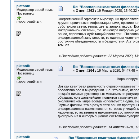
platonik
Re: "Бесспорная квантовая философ
Модератор своей темы
«
Ответ #263 :
19 Января 2020, 15:40:32 
Постоялец
Энергетический эффект в мироздании проявляется 
Сообщений: 405
двумя первичными, информациоными, противополо
субстанции света, тепла, цвета, запаха, вкуса. 
материальной системы, т.е. из центра информацио
ранее, первичных субстанций всего три:- Плюсова
информационой запутаности, то единицы квант-эне
состояние обездвижености и бездействия. А это оз
тёмная.
«
Последнее редактирование: 22 Марта 2020, 13:5
platonik
Re: "Бесспорная квантовая философ
Модератор своей темы
«
Ответ #264 :
19 Марта 2020, 04:47:48 »
Постоялец
Коронавирус.
Сообщений: 405
Вот как квантовая реальность сурово наказывает
абсолютно всё в мироздании. Т.е. это бытие, исп
создаёт никаких рукотворных механизмов регули
обуздать, но в дальнейшем появятся такие мутан
биологическом мире всегда используется одна, ви
Глупые физики, это в результате ваших преступн
информационых наркотиков, от которых у людей за
недоумки, естественные накопленые состояния неб
дисгармония в информационом состоянии суперпо
«
Последнее редактирование: 14 Апреля 2020, 02:0
platonik
Re: "Бесспорная квантовая философия"