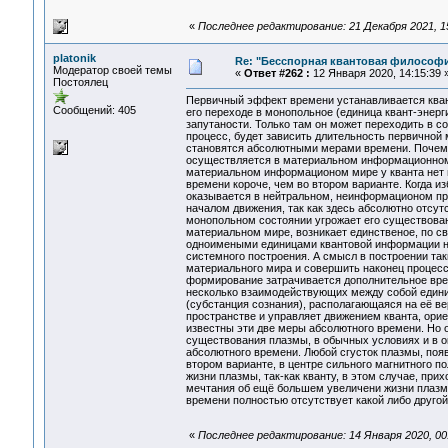
«
Последнее редактирование: 21 Декабря 2021, 15:
platonik
Re: "Бесспорная квантовая философ
Модератор своей темы
«
Ответ #262 :
12 Января 2020, 14:15:39 
Постоялец
Первичный эффект времени устанавливается квант
Сообщений: 405
его переходе в монопольное (единица квант-энерг
запутаности. Только там он может переходить в с
процесс, будет зависить длительность первичной
становятся абсолютными мерами времени. Почему
осуществляется в материальном информационном 
материальном информационом мире у кванта нет н
времени короче, чем во втором варианте. Когда и
оказывается в нейтральном, неинформационом прос
началом движения, так как здесь абсолютно отсут
монопольном состоянии угрожает его существованию
материальном мире, возникает единственое, по с
одноимеными единицами квантовой информации на
системного построения. А смысл в построении так
материального мира и совершить наконец процесс
формирование затрачивается дополнительное врем
несколько взаимодействующих между собой единиц
(субстанция сознания), располагающаяся на её в
пространстве и управляет движением кванта, ор
известны эти две меры абсолютного времени. Но 
существования плазмы, в обычных условиях и в ок
абсолютного времени. Любой сгусток плазмы, появ
втором варианте, в центре сильного магнитного п
жизни плазмы, так-как кванту, в этом случае, пр
мечтания об ещё большем увеличени жизни плазмы
времени полностью отсутствует какой либо другой
«
Последнее редактирование: 14 Января 2020, 00:5