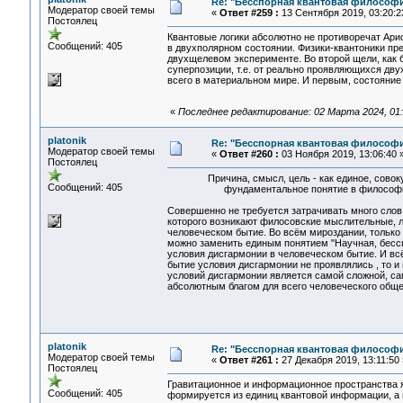
Re: "Бесспорная квантовая философ
Модератор своей темы
«
Ответ #259 :
13 Сентября 2019, 03:20:2
Постоялец
Квантовые логики абсолютно не противоречат Арис
Сообщений: 405
в двухполярном состоянии. Физики-квантоники пр
двухщелевом эксперименте. Во второй щели, как б
суперпозиции, т.е. от реально проявляющихся дву
всего в материальном мире. И первым, состояни
«
Последнее редактирование: 02 Марта 2024, 01:1
platonik
Re: "Бесспорная квантовая философ
Модератор своей темы
«
Ответ #260 :
03 Ноября 2019, 13:06:40 
Постоялец
Причина, смысл, цель - как единое, совоку
Сообщений: 405
фундаментальное понятие в философи
Совершенно не требуется затрачивать много слов
которого возникают филосовские мыслительные, л
человеческом бытие. Во всём мироздании, только 
можно заменить единым понятием "Научная, бессп
условия дисгармонии в человеческом бытие. И вс
бытие условия дисгармонии не проявлялись , то и
условий дисгармонии является самой сложной, са
абсолютным благом для всего человеческого обще
platonik
Re: "Бесспорная квантовая философ
Модератор своей темы
«
Ответ #261 :
27 Декабря 2019, 13:11:50 
Постоялец
Гравитационное и информационное пространства 
Сообщений: 405
формируется из единиц квантовой информации, а 