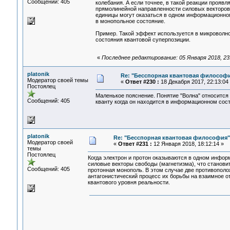
Сообщений: 405
колебания. А если точнее, в такой реакции прояв
прямолинейной направленности силовых векторов 
единицы могут оказаться в одном информационном
в монопольное состояние.
Пример. Такой эффект используется в микроволно
состояния квантовой суперпозиции.
«
Последнее редактирование: 05 Января 2018, 23:5
platonik
Re: "Бесспорная квантовая философ
Модератор своей темы
«
Ответ #230 :
18 Декабря 2017, 22:13:04
Постоялец
Маленькое пояснение. Понятие "Волна" относится 
Сообщений: 405
кванту когда он находится в информационном сос
platonik
Re: "Бесспорная квантовая философия"
Модератор своей
«
Ответ #231 :
12 Января 2018, 18:12:14 »
темы
Постоялец
Когда электрон и протон оказываются в одном инфор
силовые векторы свободы (магнетизма), что становитс
Сообщений: 405
протонная монополь. В этом случае две противополо
антагонистический процесс их борьбы на взаимное от
квантового уровня реальности.