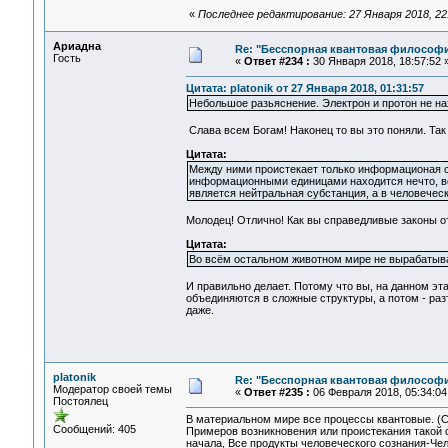
«
Последнее редактирование: 27 Января 2018, 22:5
Ариадна
Re: "Бесспорная квантовая философ
Гость
«
Ответ #234 :
30 Января 2018, 18:57:52 
Цитата: platonik от 27 Января 2018, 01:31:57
Небольшое разьяснение. Электрон и протон не на
Слава всем Богам! Наконец то вы это поняли. Так
Цитата:
Между ними проистекает только информационая с
информационными единицами находится нечто, во
является нейтральная субстанция, а в человече
Молодец! Отлично! Как вы справедливые законы о
Цитата:
Во всём остальном животном мире не вырабатыва
И правильно делает. Потому что вы, на данном э
объединяются в сложные структуры, а потом - ра
даже.
platonik
Re: "Бесспорная квантовая философ
Модератор своей темы
«
Ответ #235 :
06 Февраля 2018, 05:34:04
Постоялец
В материальном мире все процессы квантовые. (С
Сообщений: 405
Примеров возникновения или проистекания такой 
начала, Все продукты человеческого сознания-Чело