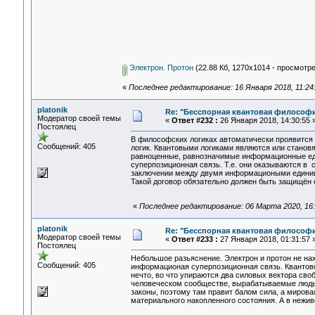
Электрон. Протон
(22.88 Кб, 1270x1014 - просмотре
«
Последнее редактирование: 16 Января 2018, 11:24:
platonik
Re: "Бесспорная квантовая философ
Модератор своей темы
«
Ответ #232 :
26 Января 2018, 14:30:55 
Постоялец
В философских логиках автоматически проявится 
Сообщений: 405
логик. Квантовыми логиками являются или становя
равноценные, равнозначимые информационные еди
суперпозиционная связь. Т.е. они оказываются в 
заключении между двумя информациоными единицам
Такой договор обязательно должен быть защищён 
«
Последнее редактирование: 06 Марта 2020, 16:1
platonik
Re: "Бесспорная квантовая философ
Модератор своей темы
«
Ответ #233 :
27 Января 2018, 01:31:57 
Постоялец
Небольшое разьяснение. Электрон и протон не на
Сообщений: 405
информационая суперпозиционная связь. Квантов
нечто, во что упираются два силовых вектора сво
человеческом сообществе, вырабатываемые людь
законы, поэтому там правит балом сила, а мирова
материального накопленного состояния. А в нежив