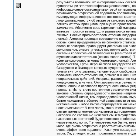
результаты возникающих информационных состоя
суперпозиции-это тоже информационная связь, но 
информационное состояние квантовой суперпозици
возможность эффективней подавлять проявляюшу
имитирующие информационное состояние квантовой
люди договариваются об отказе от силового возде
логиках от этих принципов, при оценке проистек
замечание. Абсолютно весь гармоничный материал
вытекает простой вывод. Если развиваются не кв
лживые. Россия призывает всем странам воздержи
логика). Америка проводит совершенно противопол
союзы, сама придерживаясь не блокового статуса.
силовых векторов, правоцирует дисгармонию в ква
монопольное, энергетическое состояние действия
системы коллективной безопасности (квантовая л
функцию самостоятельно (не квантовая логика). Т
идее двухполярности мира (квантовая логика). Ам
человечества, Путин первый глава государства ко
базируется и благодаря которым существует весь 
только внутри отдельных человеческих сообществ,
великости своего стремления, а также в нынешни
неправильных действий. Америка, развивая не кван
инерционные, а не ума. Они заклинились сейчас 
совершенно не осознавая преступности своих уст
пропасть. Их путь-это постоянное увеличение ско
законов. Степень справедливости законов напрям
человеческой жизни, тем справедливей закны выр
бытие находится в абсолютной зависимости от опр
исключением. Любое бытие формируется как меха
неотъемлемая от бытия часть, механизм сознания
самым важным моментом является долговременное
накопленное состояние-исчезнет смысл существо
накопленных состояний будет постепенно обессмы
человеческих логик. Т.е. человеческое бытие, не
мира, где очень эффективно работают механизмы 
очень эффективно подавляет. Как я уже писал, во
умом. Ум, у людей, может проявиться только в од