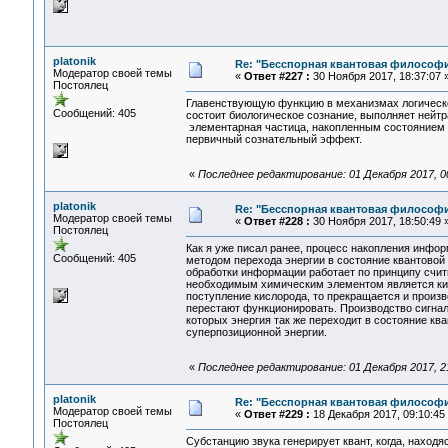
platonik
Re: "Бесспорная квантовая философ
Модератор своей темы
«
Ответ #227 :
30 Ноября 2017, 18:37:07 
Постоялец
Главенствующую функцию в механизмах логическо
Сообщений: 405
состоит биологическое сознание, выполняет нейтра
элементарная частица, накопленным состоянием у
первичный сознательный эффект.
«
Последнее редактирование: 01 Декабря 2017, 00:
platonik
Re: "Бесспорная квантовая философ
Модератор своей темы
«
Ответ #228 :
30 Ноября 2017, 18:50:49 
Постоялец
Как я уже писал ранее, процесс накопления инфо
Сообщений: 405
методом перехода энергии в состояние квантовой 
обработки информации работает по принципу счи
необходимым химическим элементом является кис
поступление кислорода, то прекращается и произ
перестают функционировать. Производство сигнал
которых энергия так же переходит в состояние кв
суперпозиционной энергии.
«
Последнее редактирование: 01 Декабря 2017, 21:
platonik
Re: "Бесспорная квантовая философ
Модератор своей темы
«
Ответ #229 :
18 Декабря 2017, 09:10:45
Постоялец
Субстанцию звука генерирует квант, когда, наход