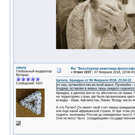
valeriy
Re: "Бесспорная квантовая философ
Глобальный модератор
«
Ответ #237 :
07 Февраля 2018, 10:06:43
Ветеран
Цитата: Ариадна от 06 Февраля 2018, 23:54:22
Сообщений: 4167
от оно, путиноботство во всей красе. Путинобот -
подряд, оставляя в живых лишь каждого седьмого
Ариадна, в данном месте ты абсолютно не права.
на территориях стран, где была организована цве
вскидку - Ирак, Афганистан, Ливан. Всюду число 
А что Путин? Он имеет свой счет перед гражданами
или еще какой африканской стране. И при этом уп
поднять экономику России до невиданных высот. 
Они не могут быть созидающими государственни