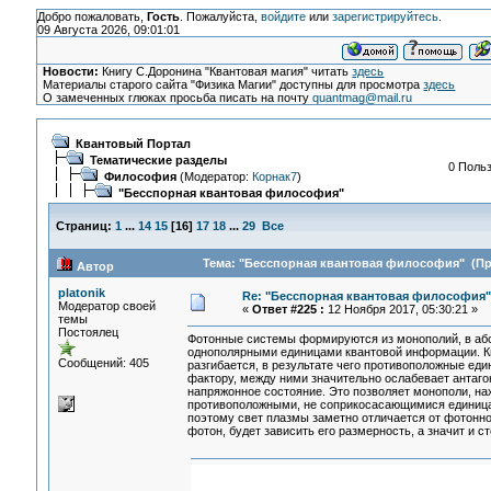
Добро пожаловать,
Гость
. Пожалуйста,
войдите
или
зарегистрируйтесь
.
09 Августа 2026, 09:01:01
Новости:
Книгу С.Доронина "Квантовая магия" читать
здесь
Материалы старого сайта "Физика Магии" доступны для просмотра
здесь
О замеченных глюках просьба писать на почту
quantmag@mail.ru
Квантовый Портал
Тематические разделы
0 Польз
Философия
(Модератор:
Корнак7
)
"Бесспорная квантовая философия"
Страниц:
1
...
14
15
[
16
]
17
18
...
29
Все
Тема: "Бесспорная квантовая философия" (Про
Автор
platonik
Re: "Бесспорная квантовая философия"
Модератор своей
«
Ответ #225 :
12 Ноября 2017, 05:30:21 »
темы
Постоялец
Фотонные системы формируются из монополий, в абс
однополярными единицами квантовой информации. Кв
Сообщений: 405
разгибается, в результате чего противоположные ед
фактору, между ними значительно ослабевает антаго
напряжонное состояние. Это позволяет монополи, на
противоположными, не соприкосасающимися единица
поэтому свет плазмы заметно отличается от фотонног
фотон, будет зависить его размерность, а значит и 