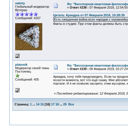
valeriy
Re: "Бесспорная квантовая философ
Глобальный модератор
«
Ответ #238 :
07 Февраля 2018, 12:54:55
Ветеран
Цитата: Ариадна от 07 Февраля 2018, 10:28:39
Сообщений: 4167
Есть священная война всех народов с огромнейш
Факты в студию. При этом факты должны быть ст
platonik
Re: "Бесспорная квантовая философ
Модератор своей темы
«
Ответ #239 :
08 Февраля 2018, 03:27:24
Постоялец
Ариадна, хочу тебя предупредить. Если ты продол
Сообщений: 405
ясности момента, вот что ещё скажу. Мне абсолют
портале. И я не позволю засорять этим мусором, 
«
Последнее редактирование: 12 Февраля 2018, 03
Страниц:
1
...
14
15
[
16
]
17
18
...
29
Все