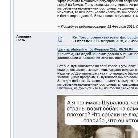
эффективного механизма регулирования потреблен
людей на Земле. Т.е. механизма регулирования р
потребления накопленных состояний, не должна пр
механизм, то ценность человеческой жизни возрас
и более справедливей. В нынешних же условиях, 
«
Последнее редактирование: 21 Февраля 2018, 02
Ариадна
Re: "Бесспорная квантовая философ
Гость
«
Ответ #236 :
06 Февраля 2018, 23:54:22
Цитата: platonik от 06 Февраля 2018, 05:34:04
Я считаю, что людей на Земле должно быть мене
регенерации и пополнения этих состояний.
Вот оно, путиноботство во всей красе. Путинобот 
подряд, оставляя в живых лишь каждого седьмого.
Ради чего? Для пипла расскажут очередную басню 
зомбоящиком программы - путинобот ничего боль
Зато для собачек Шувалова - самолёты выделять не
потребление накопленных состояний, а повышение 
Платоник, не думайте что вы из России съехали и 