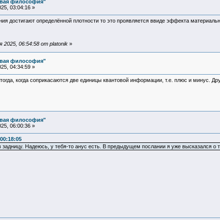
овая философия"
25, 03:04:16 »
ния достигают определённой плотности то это проявляется ввиде эффекта материальн
2025, 06:54:58 от platonik
»
овая философия"
25, 04:34:59 »
тогда, когда соприкасаются две единицы квантовой информации, т.е. плюс и минус. Др
овая философия"
25, 06:00:36 »
00:18:05
задницу. Надеюсь, у тебя-то анус есть. В предыдущем послании я уже высказался о т