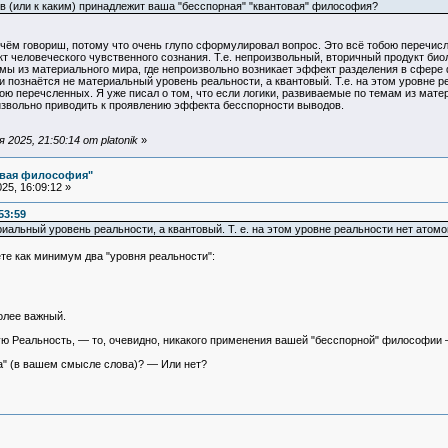
лов (или к каким) принадлежит ваша "бесспорная" "квантовая" философия?
чём говориш, потому что очень глупо сформулировал вопрос. Это всё тобою перечи
т человеческого чувственного сознания. Т.е. непроизвольный, вторичный продукт би
мы из материального мира, где непроизвольно возникает эффект разделения в сфере
 познаётся не материальный уровень реальности, а квантовый. Т.е. на этом уровне реал
ою перечсленных. Я уже писал о том, что если логики, развиваемые по темам из мат
оизвольно приводить к проявлению эффекта бесспорности выводов.
2025, 21:50:14 от platonik
»
овая философия"
25, 16:09:12 »
53:59
льный уровень реальности, а квантовый. Т. е. на этом уровне реальности нет атомов, 
ете как минимум два "уровня реальности":
олее важный.
ую Реальность, — то, очевидно, никакого применения вашей "бесспорной" философии 
а" (в вашем смысле слова)? — Или нет?