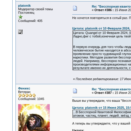
platonik
Re: "Бесспорная квант
Модератор своей темы
«
Ответ #386 :
15 Июня 20
Постоялец
Не хочется повторяться в сотый раз. 
Сообщений: 405
Цитата: platonik от 10 Февраля 2024, 
Цитата: Quangel от 10 Февраля 2024, 0
Ладно,фиг с тобой,конечная цель тв
В первую очередь для того чтобы люд
человеческое бытие находится в абсо
проявление просто чудовищной глупо
наркотики. Методом развития бесспор
людей. Например, бесспорно познават
производителями информационных нар
результате именно их деятельности, 
«
Последнее редактирование: 17 Июня 
Феникс
Re: "Бесспорная квант
Ветеран
«
Ответ #387 :
15 Июня 20
Сообщений: 1045
Выше вы утверждали, что ваша "бессп
Цитата: platonik от 15 Июня 2025, 15:
...В Бесспорной Квантовой Философии 
атомов, частиц, планет, людей, звёзд, г
А теперь вы утверждаете, что у вашей
Цитата: