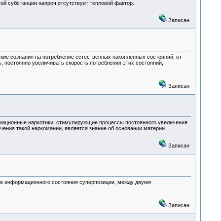
ой субстанции напроч отсутствует тепловой фактор.
Записан
кие сознания на потребление естественных накопленных состояний, от
, постоянно увеличивать скорость потребления этих состояний,
Записан
рмационные наркотики, стимулирующие процессы постоянного увеличения
чения такой наркомании, является знание об основании материи.
Записан
ние информационного состояния суперпозиции, между двумя
Записан