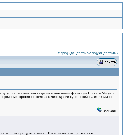
« предыдущая тема
следующая тема »
ие двух противополохных единиц квантовой информации Плюса и Минуса.
х первичных, противоположных в мироздании субстанций, на их взаимное
Записан
терия температуры не имеет. Как я писал ранее, в эффекте