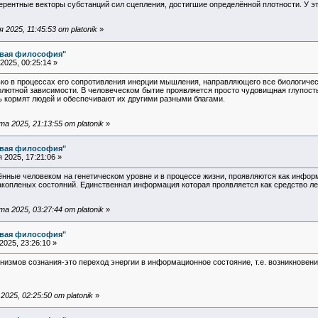
рентные векторы субстанций сил сцепления, достигшие определённой плотности. У эт
2025, 11:45:53 от platonik
»
овая философия"
025, 00:25:14 »
ько в процессах его сопротивления инерции мышления, направляющего все биологичес
олютной зависимости. В человеческом бытие проявляется просто чудовищная глупость
ь кормят людей и обеспечивают их другими разными благами.
 2025, 21:13:55 от platonik
»
овая философия"
2025, 17:21:06 »
нные человеком на генетическом уровне и в процессе жизни, проявляются как инфо
акопленых состояний. Единственная информация которая проявляется как средство ле
 2025, 03:27:44 от platonik
»
овая философия"
025, 23:26:10 »
низмов сознания-это переход энергии в информационное состояние, т.е. возникнове
025, 02:25:50 от platonik
»