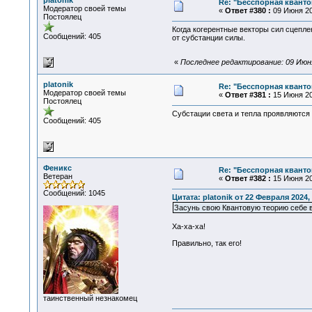
platonik
Re: "Бесспорная квант
Модератор своей темы
«
Ответ #380 :
09 Июня 20
Постоялец
Когда когерентные векторы сил сцепле
Сообщений: 405
от субстанции силы.
«
Последнее редактирование: 09 Июня 
platonik
Re: "Бесспорная квант
Модератор своей темы
«
Ответ #381 :
15 Июня 20
Постоялец
Субстации света и тепла проявляются 
Сообщений: 405
Феникс
Re: "Бесспорная квант
Ветеран
«
Ответ #382 :
15 Июня 20
Сообщений: 1045
Цитата: platonik от 22 Февраля 2024, 
Засунь свою Квантовую теорию себе в 
Ха-ха-ха!
Правильно, так его!
таинственный незнакомец