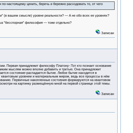
и по-настоящему ценить, беречь и бережно расходовать то, от чего
ом" (в вашем смысле) уровне реальности? — А не обо всех ее уровнях?
ваша "бесспорная" философия — тоже отдельно?
Записан
фии. Первая принадлежит философу Платону-:Тот кто познает основание
еликим мыслям можно вполне добавить и третью. Она принадлежит
ается состояние-распадается бытие. Любое бытие находится в
ду квантовым уровнем и материальным миром, ведь все процессы в нём
вованию. Первичные накопленные состояния формируются на квантовом
Посмотри на картинку размещённую мной на первой странице этой темы.
Записан