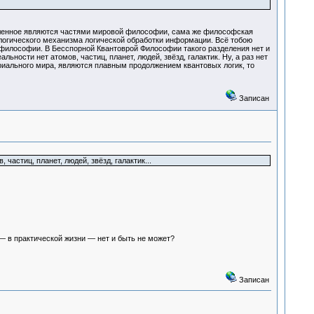
сленное являются частями мировой философии, сама же философская
ологического механизма логической обработки информации. Всё тобою
 философии. В Бесспорной Квантоврой Философии такого разделения нет и
ьности нет атомов, частиц, планет, людей, звёзд, галактик. Ну, а раз нет
ериального мира, являются плавным продолжением квантовых логик, то
Записан
частиц, планет, людей, звёзд, галактик...
— в практической жизни — нет и быть не может?
Записан