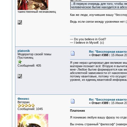
...В первую очередь для того, чтобы 
человеческое бытие находится в абсо
таинственный незнакомец
Как же люди, изучившие вашу "бесспор
Ведь если связи между уровнями нет (
— Do you believe in God?
— I believe in Myself. (c)
platonik
Re: "Бесспорная квант
Модератор своей темы
«
Ответ #388 :
15 Июня 20
Постоялец
Я уже нераз цитировал две великие м
Сообщений: 405
материи-познает всё: Вторую я вычит
мне-:Любое бытие формируется как ме
абсолютной зависимости от накопленн
потому квантовые, потому что осущес
уровне, из единиц квантовой информа
Феникс
Re: "Бесспорная квант
Ветеран
«
Ответ #389 :
15 Июня 20
Сообщений: 1045
Платоник
Я понимаю любую вашу фразу по отдель
Вы очень странный "философ" (наверн