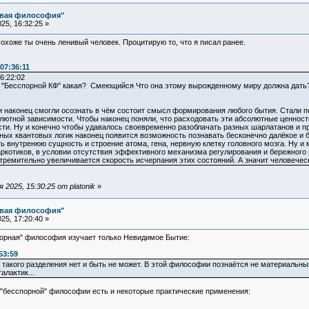
овая философия"
25, 16:32:25 »
Похоже ты очень ленивый человек. Процитирую то, что я писал ранее.
07:36:11
6:22:02
ой "Бесспорной КФ" какая? Смеющийся Что она этому вырожденному миру должна дать
и наконец смогли осознать в чём состоит смысл формирования любого бытия. Стали по
лютной зависимости. Чтобы наконец поняли, что расходовать эти абсолютные ценност
сти. Ну и конечно чтобы удавалось своевременно разоблачать разных шарлатанов и 
ных квантовых логик наконец появится возможность познавать бесконечно далёкое и 
ь внутренюю сущность и строение атома, гена, нервную клетку головного мозга. Ну и
котиков, в условии отсутствия эффективного механизма регулирования и бережного 
стремительно увеличивается скорость исчерпания этих состояний. А значит человечес
2025, 15:30:25 от platonik
»
овая философия"
25, 17:20:40 »
орная" философия изучает только Невидимое Бытие:
53:59
такого разделения нет и быть не может. В этой философии познаётся не материальный 
алактик...
 "бесспорной" философии есть и некоторые практические применения: