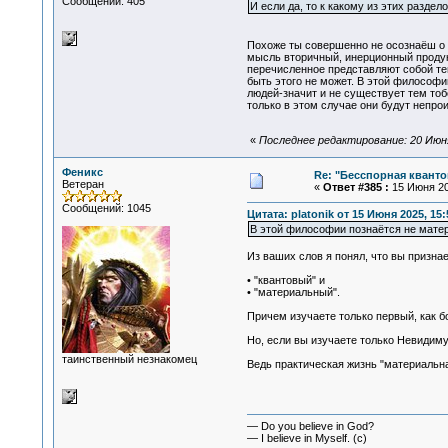
Сообщений: 405
И если да, то к какому из этих разде
Похоже ты совершенно не осознаёш о 
мысль вторичный, инерционный продук
перечисленное представляют собой те
быть этого не может. В этой философии
людей-значит и не существует тем тоб
только в этом случае они будут непр
«
Последнее редактирование: 20 Июня 
Феникс
Re: "Бесспорная квант
Ветеран
«
Ответ #385 :
15 Июня 20
Сообщений: 1045
Цитата: platonik от 15 Июня 2025, 15:
В этой философии познаётся не материа
Из ваших слов я понял, что вы призна
• "квантовый" и
• "материальный".
Причем изучаете только первый, как б
Но, если вы изучаете только Невидим
таинственный незнакомец
Ведь практическая жизнь "материальн
— Do you believe in God?
— I believe in Myself. (c)