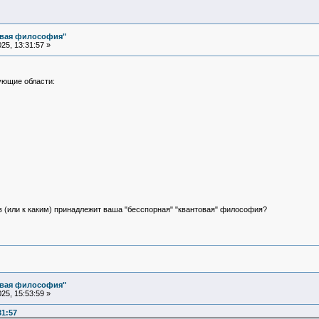
овая философия"
25, 13:31:57 »
ующие области:
ов (или к каким) принадлежит ваша "бесспорная" "квантовая" философия?
овая философия"
25, 15:53:59 »
31:57