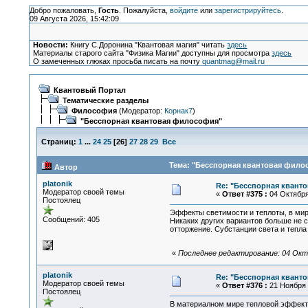
Добро пожаловать,
Гость
. Пожалуйста,
войдите
или
зарегистрируйтесь
.
09 Августа 2026, 15:42:09
Новости:
Книгу С.Доронина "Квантовая магия" читать
здесь
Материалы старого сайта "Физика Магии" доступны для просмотра
здесь
О замеченных глюках просьба писать на почту
quantmag@mail.ru
Квантовый Портал
Тематические разделы
Философия
(Модератор:
Корнак7
)
"Бесспорная квантовая философия"
Страниц:
1
...
24
25
[
26
]
27
28
29
Все
Тема: "Бесспорная квантовая филос
Автор
platonik
Re: "Бесспорная квант
Модератор своей темы
«
Ответ #375 :
04 Октября 
Постоялец
Эффекты светимости и теплоты, в мир
Сообщений: 405
Никаких других вариантов больше не 
отторжение. Субстанции света и тепл
«
Последнее редактирование: 04 Октяб
platonik
Re: "Бесспорная квант
Модератор своей темы
«
Ответ #376 :
21 Ноября 2
Постоялец
В материалном мире тепловой эффект 