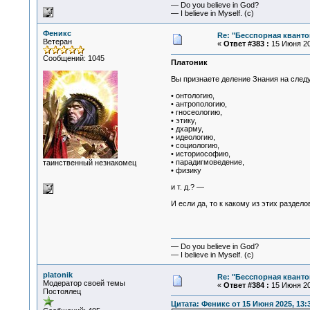
— Do you believe in God?
— I believe in Myself. (c)
Феникс
Re: "Бесспорная квант
Ветеран
«
Ответ #383 :
15 Июня 20
Сообщений: 1045
Платоник
Вы признаете деление Знания на след
• онтологию,
• антропологию,
• гносеологию,
• этику,
• дхарму,
• идеологию,
• социологию,
• историософию,
• парадигмоведение,
таинственный незнакомец
• физику
и т. д.? —
И если да, то к какому из этих раздел
— Do you believe in God?
— I believe in Myself. (c)
platonik
Re: "Бесспорная квант
Модератор своей темы
«
Ответ #384 :
15 Июня 20
Постоялец
Цитата: Феникс от 15 Июня 2025, 13: