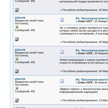
Сообщений: 405
материальной тверди проявляются коге
«
Последнее редактирование: 25 Июля 
platonik
Re: "Бесспорная квант
Модератор своей темы
«
Ответ #377 :
25 Января 2
Постоялец
Ум, у человека, может проявиться тол
Сообщений: 405
которых любое бытие находится в абс
стремящихся к исчерпанию. А они вед
«
Последнее редактирование: 28 Марта
platonik
Re: "Бесспорная квант
Модератор своей темы
«
Ответ #378 :
20 Февраля 
Постоялец
Любая информация и знания приобретё
Сообщений: 405
скорости потребления естественных н
«
Последнее редактирование: 06 Марта
platonik
Re: "Бесспорная квант
Модератор своей темы
«
Ответ #379 :
30 Апреля 2
Постоялец
Эффект памяти, у биологических меха
Сообщений: 405
информационными единицами.
«
Последнее редактирование: 13 Мая 2