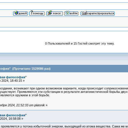
0 Пользователей и 15 Гостей смотрят эту тему.
офия" (Прочитано 1529086 раз)
овая философия"
2024, 18:40:15 »
оздании, возникают при одном возможном варианте, когда происходит соприкосновен
существует. Проявляются эти субстанции в результате антагонистической борьбы дву
а являются оружием в этой борьбе.
ря 2024, 21:52:33 от platonik
»
овая философия"
024, 16:58:08 »
проявляется у потока избыточной энергии, выходящей из атома вещества. Сама же ма