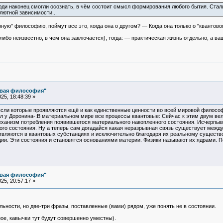
люди наконец смогли осознать, в чём состоит смысл формирования любого бытия. Стал
лютной зависимости...
ную" философию, поймут все это, когда она о другом? — Когда она только о "квантов
либо неизвестно, в чем она заключается), тогда: — практическая жизнь отдельно, а 
овая философия"
25, 18:48:39 »
ысли которые проявляются ещё и как единственные ценности во всей мировой филосо
ал у Доронина-:В материальном мире все процессы квантовые: Сейчас к этим двум в
ханизм потребления появившегося материального накопленного состояния. Исчерпыв
ого состояния. Ну а теперь сам догадайся какая неразрывная связь существует меж
твляются в квантовых субстанциях и исключительно благодаря их реальному сущест
ции. Эти состояния и становятся основаниями материи. Физики называют их ядрами. 
овая философия"
25, 20:57:17 »
ности, но две-три фразы, поставленные (вами) рядом, уже понять не в состоянии.
ое, кавычки тут будут совершенно уместны).