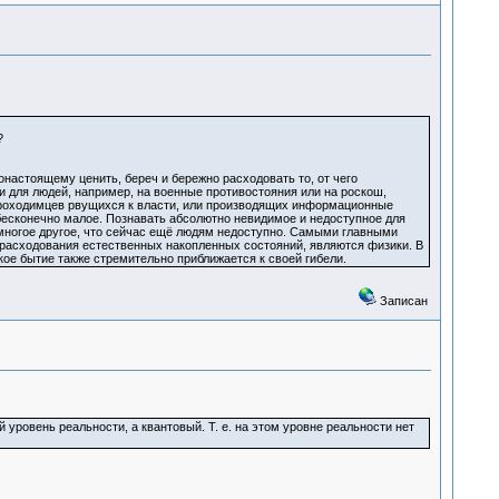
?
настоящему ценить, береч и бережно расходовать то, от чего
и для людей, например, на военные противостояния или на роскош,
проходимцев рвущихся к власти, или производящих информационные
бесконечно малое. Познавать абсолютно невидимое и недоступное для
 многое другое, что сейчас ещё людям недоступно. Самыми главными
расходования естественных накопленных состояний, являются физики. В
кое бытие также стремительно приближается к своей гибели.
Записан
уровень реальности, а квантовый. Т. е. на этом уровне реальности нет