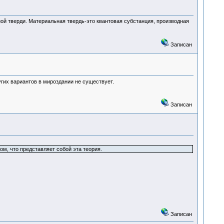
ой тверди. Материальная твердь-это квантовая субстанция, производная
Записан
угих вариантов в мироздании не существует.
Записан
ом, что представляет собой эта теория.
Записан