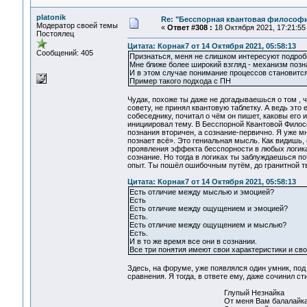
platonik
Re: "Бесспорная квантовая философ
Модератор своей темы
«
Ответ #308 :
18 Октября 2021, 17:21:55
Постоялец
Цитата: Корнак7 от 14 Октября 2021, 05:58:13
Сообщений: 405
Признаться, меня не слишком интересуют подро
Мне ближе более широкий взгляд - механизм позна
И в этом случае понимание процессов становитс
Пример такого подхода с ПН
Чудак, похоже ты даже не догадываешься о том , 
совету, не принял квантовую таблетку. А ведь это
собеседнику, почитал о чём он пишет, каковы его 
инициировал тему. В Бесспорной Квантовой Филос
познания вторичен, а сознание-первично. Я уже м
познает всё». Это гениальная мысль. Как видишь,
проявления эффекта бесспорности в любых логиках
сознание. Но тогда в логиках ты заблуждаешься п
опыт. Ты пошёл ошибочным путём, до гранитной т
Цитата: Корнак7 от 14 Октября 2021, 05:58:13
Есть отличие между мыслью и эмоцией?
Есть
Есть отличие между ощущением и эмоцией?
Есть.
Есть отличие между ощущением и мыслью?
Есть.
И в то же время все они в сознании.
Все три понятия имеют свои характеристики и сво
Здесь, на форуме, уже появлялся один умник, по
сравнения. Я тогда, в ответе ему, даже сочинил ст
Глупый Незнайка
От меня Вам балалайк