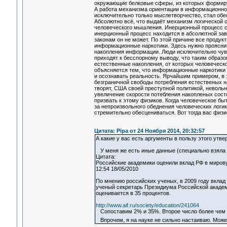
окружающие белковые сферы, из которых формируе
А работа механизма ориентации в информационном 
исключительно только мыслетворчество, стал обес
Абсолютно всё, что выдаёт механизм логической 
человеческого мышления. Инерционный процесс со
инерционный процесс находится в абсолютной зав
законам он не может. По этой причине все продук
информационные наркотики. Здесь нужно прояснит
накопления информации. Люди исключительно чувс
приходят к бесспорному выводу, что таким образ
естественные накопления, от которых человеческо
объясняется тем, что информационные наркотики 
и осознавать реальность. Ярчайшим примером, в э
безграничной свободы потребления естественых на
творят, США своей преступной политикой, невольн
увеличение скорости потебления накопленых состо
призвать к этому физиков. Когда человеческое быт
за непроизвольного обеднения человеческих логик
стремительно обесцениваться. Вот тогда вас физи
Цитата: Pipa от 24 Ноября 2014, 20:32:57
А какие у вас есть аргументы в пользу этого утв
У меня же есть иные данные (специально взяла и
Цитата:
Российские академики оценили вклад РФ в мирову
12:54 18/05/2010
По мнению российских ученых, в 2009 году вклад
ученый секретарь Президиума Российской академ
оценивается в 35 процентов.
http://www.aif.ru/society/education/241064
Сопоставим 2% и 35%. Второе число более чем в 1
Впрочем, я на науке не сильно настаиваю. Может