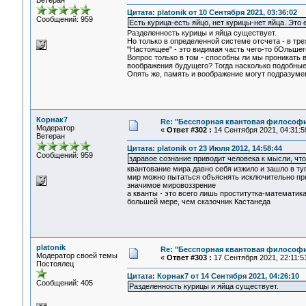
Ветеран
Цитата: platonik от 10 Сентября 2021, 03:36:02
Сообщений: 959
Есть курица-есть яйцо, нет курицы-нет яйца. Это
Разделенность курицы и яйца существует.
Но только в определенной системе отсчета - в тр
"Настоящее" - это видимая часть чего-то бОльшег
Вопрос только в том - способны ли мы проникать в
воображения будущего? Тогда насколько подобные
Опять же, память и воображение могут подразуме
Корнак7
Re: "Бесспорная квантовая философ
Модератор
«
Ответ #302 :
14 Сентября 2021, 04:31:5
Ветеран
Цитата: platonik от 23 Июля 2012, 14:58:44
Сообщений: 959
здравое сознание приводит человека к мысли, чт
квантование мира давно себя изжило и зашло в ту
мир можно пытаться объяснять исключительно приб
значимое мировоззрение
а кванты - это всего лишь проститутка-математик
большей мере, чем сказочник Кастанеда
platonik
Re: "Бесспорная квантовая философ
Модератор своей темы
«
Ответ #303 :
17 Сентября 2021, 22:11:5
Постоялец
Цитата: Корнак7 от 14 Сентября 2021, 04:26:10
Сообщений: 405
Разделенность курицы и яйца существует.