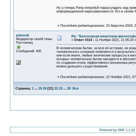
Ну а теперь Рипа попробуй порассуждать над при
информационной наркозависимости. Кто в своём б
«
Последнее редактирование: 15 Августа 2024, 20
platonik
Re: "Бесспорная квантовая философ
Модератор своей темы
«
Ответ #314 :
11 Ноября 2021, 21:05:20 
Постоялец
В человеческом бытие, за всю её историю, не рож
Сообщений: 405
человеческого сознания появляются в результате
или если иначе, любые логические процессы в ма
которых человеческое бытие находится в абсолютн
по созданию очень эффективного механизма регули
можно дольшего существования.
«
Последнее редактирование: 12 Ноября 2021, 07:5
Страниц:
1
...
19
20
[
21
]
22
23
...
29
Все
Powered by SMF 1.1.10