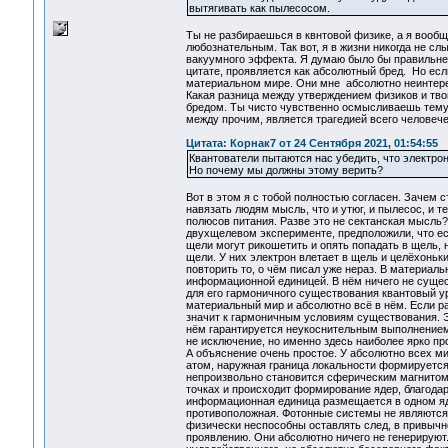
вытягивать как пылесосом.
Ты не разбираешься в квнтовой физике, а я вообщ
любознательным. Так вот, я в жизни никогда не с
вакуумного эффекта. Я думаю было бы правильней
цитате, проявляется как абсолютный бред. Но ес
материальном мире. Они мне абсолютно неинтерес
Какая разница между утверждением физиков и тв
бредом. Ты чисто чувственно осмысливаешь тему,
между прочим, является трагедией всего человече
Цитата: Корнак7 от 24 Сентября 2021, 01:54:55
Квантователи пытаются нас убедить, что электро
Но почему мы должны этому верить?
Вот в этом я с тобой полностью согласен. Зачем 
навязать людям мысль, что и утюг, и пылесос, и те
полюсов питания. Разве это не сектанская мысль?
двухщелевом эксперименте, предположили, что ес
щели могут рикошетить и опять попадать в щель, н
щели. У них электрон влетает в щель и целёхоньк
повторить то, о чём писал уже нераз. В материал
информационной единицей. В нём ничего не сущес
для его гармоничного существования квантовый у
материальный мир и абсолютно всё в нём. Если ра
значит к гармоничным условиям существования. 
нём гарантируется неукоснительным выполнением
не исключение, но именно здесь наиболее ярко п
А объяснение очень простое. У абсолютно всех ми
атом, наружная граница локальности формируется
непроизвольно становится сферическим магнитом,
точках и происходит формирование ядер, благода
информационная единица размещается в одном ядр
противоположная. Фотонные системы не являются 
физически неспособны оставлять след, в привыч
проявлению. Они абсолютно ничего не генерируют. Т