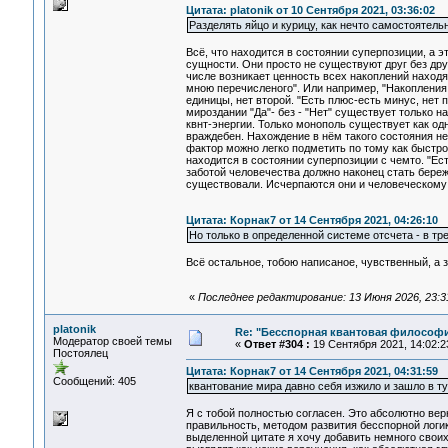
Цитата: platonik от 10 Сентября 2021, 03:36:02
Разделять яйцо и курицу, как нечто самостоятел
Всё, что находится в состоянии суперпозиции, а
сущности. Они просто не существуют друг без дру
числе возникает ценность всех накоплений наход
мною перечисленого". Или например, "Накопления
единицы, нет второй. "Есть плюс-есть минус, нет 
мироздании "Да"- без - "Нет" существует только н
квнт-энергии. Только монополь существует как о
враждебен. Нахождение в нём такого состояния н
фактор можно легко подметить по тому как быстро
находится в состоянии суперпозиции с чемто. "Ес
заботой человечества должно наконец стать бере
существовали. Исчерпаются они и человеческому 
Цитата: Корнак7 от 14 Сентября 2021, 04:26:10
Но только в определенной системе отсчета - в т
Всё остальное, тобою написаное, чувственный, а 
«
Последнее редактирование: 13 Июня 2026, 23:31
platonik
Re: "Бесспорная квантовая философ
Модератор своей темы
«
Ответ #304 :
19 Сентября 2021, 14:02:2
Постоялец
Цитата: Корнак7 от 14 Сентября 2021, 04:31:59
Сообщений: 405
квантование мира давно себя изжило и зашло в ту
Я с тобой полностью согласен. Это абсолютно вер
правильность, методом развития бесспорной логики
выделенной цитате я хочу добавить немного свои