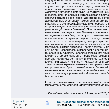
чудодейственного, но абсолютно бесспорного факт
протон. Есть плюс-есть минус, нет плюса-нет мин
случае они в реальности существуют, но их как бы
целёхоньким, то никакого следа, ни на каком экр
Электрон в материальном мире не светится и не ге
информационные единицы, которые накапливаются
накапливающие в своих ядрах две первичные субс
две первичные субстанции находятся в антагонист
в результате возникающей между ними борьбы, в м
вторичные субстанции генерируются монопольным
(она же и субстанция Сознания). Протон не прояв
него, прячется в ядре атома. Только у состояния
когда два человека берутся за руки, то они непро
информационная единица, туда же последует и вто
вылетает из электронной пушки, он переходит в п
в прямолинейное движение и они непроизвольно о
материальный мир враждебен. Когда электрон и пр
случае они непроизвольно переходят в состояние
(анологичный эффекту короткого замыкания) приво
щелях, в этом эксперименте, проистекают линейн
протона передвигаться прямолинейно, оставаясь и
щелей. Вот здесь и появляется микрозгусток плазм
тлевизионные экраны плазменые и по другим зако
не противоречит Аристотилевой логике. Во второй 
нынешние квантовые логики, т.е. если бы в них ст
ну и т.д. наконец заработали бы. Логики их стали
бесспорности.
Если честно признаться, я страшно не люблю писа
мироустройство, для тебя, станет понятней. Да и 
«
Последнее редактирование: 23 Февраля 2023, 04
Корнак7
Re: "Бесспорная квантовая философ
Модератор
«
Ответ #307 :
14 Октября 2021, 05:58:13
Ветеран