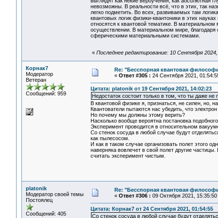
выглядят как некие вероучения, как абсолютная 
невозможны. В реальности всё, что в этих, так н
легко подметить. Во всех, развиваемых там логика
квантовых логик физики-квантоники в этих науках 
относятся к квантовой тематике. В материальном 
осуществлении. В материальном мире, благодаря 
сферическими материальными системами.
«
Последнее редактирование: 10 Сентября 2024, 0
Корнак7
Re: "Бесспорная квантовая философ
Модератор
«
Ответ #305 :
24 Сентября 2021, 01:54:5
Ветеран
Цитата: platonik от 19 Сентября 2021, 14:02:23
Сообщений: 959
Недостаток состоит только в том, что ты даже не
В квантовой физике я, признаться, не силен, но,
Квантователи пытаются нас убедить, что электрон
Но почему мы должны этому верить?
Насколько вообще вероятна постановка подобног
Эксперимент проводится в относительном вакуум
Со стенок сосуда в любой случае будут отделятьс
как пылесосом.
И как в таком случае организовать полет этого одн
наверняка вовлечет в свой полет другие частицы.
считать эксперимент чистым.
platonik
Re: "Бесспорная квантовая философ
Модератор своей темы
«
Ответ #306 :
09 Октября 2021, 15:35:50
Постоялец
Цитата: Корнак7 от 24 Сентября 2021, 01:54:55
Сообщений: 405
Со стенок сосуда в любой случае будут отделятьс