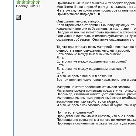
Признаться, меня не слишком интересуют подроб
Сообщений: 959
Мне ближе более широкий взгляд - механизм позна
И в этом случае понимание процессов становится
Пример такого подхода с ПН
Ощущение, мысль, эмоция...
Если отрешиться от причины их побуждающих, то 
идеальны и все они субъективны в том плане, что
Ни одно из них не может быть признано материал
Они именно идеальны и именно субъективны. Даже
создаются субъектом. Они могут создаваться в отв
То, что принято называть материей, нисколько не
сущность ваших ощущений, мыслей и эмоций.
Есть отличие между мыслью и эмоцией?
Есть
Есть отличие между ощущением и эмоцией?
Есть.
Есть отличие между ощущением и мыслью?
Есть.
И в то же время все они в сознании.
Все три понятия имеют свои характеристики и сво
Материя не стоит особняком от мысли-эмоции.
Мы вполне можем приписать предмету не только 
Например, смайлики имеют цвет, очертания, разм
Мы воспринимаем эмоциональный окрас смайлика то
воспринимаем, как свойство смайлика.
И в то же время как эмоциональный окрас, так и цв
Но что есть идеальное?
Про идеальное мы можем сказать, что оно Несомне
Про вещи вне сознания мы ничего не можем сказа
Про вещи в сознании мы можем говорить достоверн