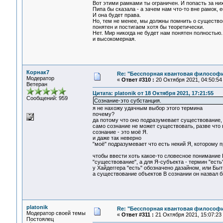
Вот этими рамками ты ограничен. И попасть за ни
Пипа бы сказала - а зачем нам что-то вне рамок, е
И она будет права.
Но, тем не менее, мы должны помнить о существо
понятен и постигаем хотя бы теоретически.
Нет. Мир никогда не будет нам понятен полностью.
и высокомерная.
Корнак7
Re: "Бесспорная квантовая философ
Модератор
«
Ответ #310 :
20 Октября 2021, 04:50:54
Ветеран
Цитата: platonik от 18 Октября 2021, 17:21:55
Сообщений: 959
Сознание-это субстанция.
я не нахожу удачным выбор этого термина
почему?
да потому что оно подразумевает существование,
само сознание не может существовать, разве что 
сознание - это моё Я.
и даже так неверно
"моё" подразумевает что есть некий Я, которому 
чтобы ввести хоть какое-то словесное понимание 
"существование", а для Я-субъекта - термин "есть"
у Хайдеггера "есть" обозначено дазайном, или Быт
а существование объектов В сознании он назвал 
platonik
Re: "Бесспорная квантовая философ
Модератор своей темы
«
Ответ #311 :
21 Октября 2021, 15:07:23
Постоялец