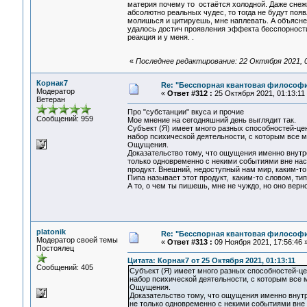
материя почему то остаётся холодной. Даже снежи
абсолютно реальных чудес, то тогда не будут поя
молишься и цитируешь, мне наплевать. А объяснен
удалось достич проявления эффекта бесспорности 
реакция и у меня. .
«
Последнее редактирование: 22 Октября 2021, 05
Корнак7
Re: "Бесспорная квантовая философ
Модератор
«
Ответ #312 :
25 Октября 2021, 01:13:11
Ветеран
Про "субстанции" вкуса и прочие
Сообщений: 959
Мое мнение на сегодняшний день выглядит так.
Субъект (Я) имеет много разных способностей-цен
набор психической деятельности, с которым все м
Ощущения.
Доказательство тому, что ощущения именно внутр
только одновременно с некими событиями вне нас
продукт. Внешний, недоступный нам мир, каким-то
Пипа называет этот продукт, каким-то словом, тип
А то, о чем ты пишешь, мне не чуждо, но оно верн
platonik
Re: "Бесспорная квантовая философ
Модератор своей темы
«
Ответ #313 :
09 Ноября 2021, 17:56:46 
Постоялец
Цитата: Корнак7 от 25 Октября 2021, 01:13:11
Сообщений: 405
Субъект (Я) имеет много разных способностей-це
набор психической деятельности, с которым все 
Ощущения.
Доказательство тому, что ощущения именно внутр
не только одновременно с некими событиями вне 