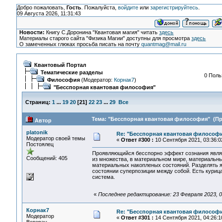
Добро пожаловать,
Гость
. Пожалуйста,
войдите
или
зарегистрируйтесь
.
09 Августа 2026, 11:31:43
Новости:
Книгу С.Доронина "Квантовая магия" читать
здесь
Материалы старого сайта "Физика Магии" доступны для просмотра
здесь
О замеченных глюках просьба писать на почту
quantmag@mail.ru
Квантовый Портал
Тематические разделы
0 Поль
Философия
(Модератор:
Корнак7
)
"Бесспорная квантовая философия"
Страниц:
1
...
19
20
[
21
]
22
23
...
29
Все
Тема: "Бесспорная квантовая философия" (Про
Автор
platonik
Re: "Бесспорная квантовая философ
Модератор своей темы
«
Ответ #300 :
10 Сентября 2021, 03:36:0
Постоялец
Проявляющийся бесспорно эффект сознания являет
Сообщений: 405
из множества, в материальном мире, материальн
материальных накопленых состояний. Разделять я
состоянии суперпозиции между собой. Есть курица
система.
«
Последнее редактирование: 23 Февраля 2023, 03
Корнак7
Re: "Бесспорная квантовая философ
Модератор
«
Ответ #301 :
14 Сентября 2021, 04:26:1