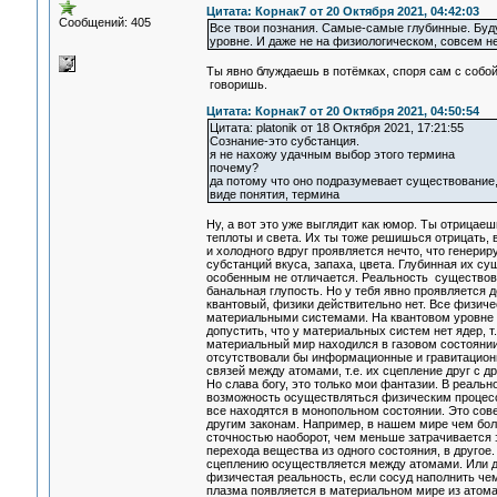
Цитата: Корнак7 от 20 Октября 2021, 04:42:03
Сообщений: 405
Все твои познания. Самые-самые глубинные. Буду
уровне. И даже не на физиологическом, совсем н
Ты явно блуждаешь в потёмках, споря сам с собо
говоришь.
Цитата: Корнак7 от 20 Октября 2021, 04:50:54
Цитата: platonik от 18 Октября 2021, 17:21:55
Сознание-это субстанция.
я не нахожу удачным выбор этого термина
почему?
да потому что оно подразумевает существование,
виде понятия, термина
Ну, а вот это уже выглядит как юмор. Ты отрицае
теплоты и света. Их ты тоже решишься отрицать, 
и холодного вдруг проявляется нечто, что генери
субстанций вкуса, запаха, цвета. Глубинная их с
особенным не отличается. Реальность существова
банальная глупость. Но у тебя явно проявляется 
квантовый, физики действительно нет. Все физич
материальными системами. На квантовом уровне т
допустить, что у материальных систем нет ядер, т
материальный мир находился в газовом состоянии. 
отсутствовали бы информационные и гравитацион
связей между атомами, т.е. их сцепление друг с
Но слава богу, это только мои фантазии. В реаль
возможность осуществляться физическим процессам
все находятся в монопольном состоянии. Это сов
другим законам. Например, в нашем мире чем бол
сточностью наоборот, чем меньше затрачивается 
перехода вещества из одного состояния, в другое
сцеплению осуществляется между атомами. Или др
физичестая реальность, если сосуд наполнить чем-
плазма появляется в материальном мире из атома,