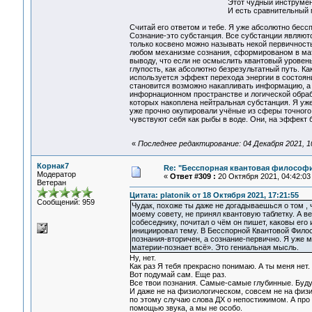
Этот чудный инструмен
И есть сравнительный мом
Считай его ответом и тебе. Я уже абсолютно бесс
Сознание-это субстанция. Все субстанции являю
только косвено можно называть некой первичност
любом механизме сознания, сформированом в мате
выводу, что если не осмыслить квантовый уровень
глупость, как абсолютно безрезультатный путь. К
используется эффект перехода энергии в состоян
становится возможно накапливать информацию, а 
инфорнационном пространстве и логической обраб
которых накоплена нейтральная субстанция. Я уже
уже прочно окупировали учёные из сферы точного 
чувствуют себя как рыбы в воде. Они, на эффект 
«
Последнее редактирование: 04 Декабря 2021, 10:
Корнак7
Re: "Бесспорная квантовая философ
Модератор
«
Ответ #309 :
20 Октября 2021, 04:42:03
Ветеран
Цитата: platonik от 18 Октября 2021, 17:21:55
Сообщений: 959
Чудак, похоже ты даже не догадываешься о том , 
моему совету, не принял квантовую таблетку. А в
собеседнику, почитал о чём он пишет, каковы его
инициировал тему. В Бесспорной Квантовой Фило
познания-вторичен, а сознание-первично. Я уже 
материи-познает всё». Это гениальная мысль.
Ну, нет.
Как раз Я тебя прекрасно понимаю. А ты меня нет.
Вот подумай сам. Еще раз.
Все твои познания. Самые-самые глубинные. Буду
И даже не на физиологическом, совсем не на физи
по этому случаю слова ДХ о непостижимом. А про
помощью звука, а мы не особо.