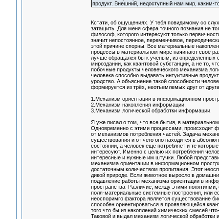
продукт. Внешний, недоступный нам мир, каким-то
Кстати, об ощущениях. У тебя повидимому со слух
затащить. Для меня сфера точного познания не то
философ, которого интересуют только первичност
значит непостоянное, переменчивое, периодическ
этой причине спорны. Все материальные накопленн
процессы в материальном мире начинают своё разв
лучше обращался бы к учёным, из определённых 
мироздании, как квантовой субстанции, а не то, 
побочные продукты человеческого механизма логи
человека способно выдавать интуитивные продукт
уродство. А объяснение такой способности челове
формируется из трёх, неотьемлемых друг от друга
1.Механизм ориентации в информационном простр
2.Механизм накопления информации.
3.Механизм логической обработки информации.
Я уже писал о том, что все бытия, в материальн
Одновременно с этими процессами, происходит ф
от механизмов потребления частей. Задача механ
существования и от чего оно находится в абсолю
состоянии, а человек ещё потребляет и те которы
интересуют. Именно с целью их потребления челов
интересные и нужные им штучки. Любой представи
механизма ориентации в информационном простран
достаточным количеством пропитания. Этот неосп
дикой природе. Если животное выросло в домашних
подавление работы механизма ориентации в инф
пространства. Различие, между этими понятиями, 
поля-материальные системные построения, или ес
неоспоримго фактора является существование биоп
способен ориентироваться в проявляющейся кван
того что бы из накоплений химических смесей чт
Таковой и выдал механизм логической обработки