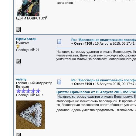
коганично.
БДИ И БОДРСТВУЙ!
Ефим Коган
Re: "Бесспорная квантовая философ
Новичок
«
Ответ #108 :
15 Августа 2015, 05:17:41 
Сообщений: 21
Человек, которому удастся описать Бесспорную К
человечества. Даже если ему присудят абсолютно
унизительно малой, за великость совершённого де
valeriy
Re: "Бесспорная квантовая философ
Глобальный модератор
«
Ответ #109 :
15 Августа 2015, 09:17:47 
Ветеран
Цитата: Ефим Коган от 15 Августа 2015, 05:17:4
Сообщений: 4167
Человек, которому удастся описать Бесспорную
Философия не может быть бесспорной. В противно
то, бесспорная философия несет абсолютную истин
должное. Здесь уместно продолжить - любой сом