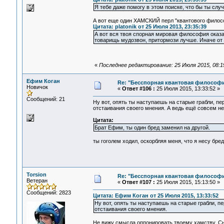
Я тебе даже помогу в этом поиске, что бы ты случ
А вот еще один ХАМСКИЙ перл "квантового философ
Цитата: platonik от 25 Июля 2013, 23:35:39
А вот вся твоя спорная мировая философия оказал
товарищь мудозвон, притормози лучше. Иначе от 
«
Последнее редактирование: 25 Июля 2015, 08:19
Ефим Коган
Re: "Бесспорная квантовая философ
Новичок
«
Ответ #106 :
25 Июля 2015, 13:33:52 »
Сообщений: 21
Ну вот, опять ты наступаешь на старые грабли, п
отстаивания своего мнения. А ведь ещё совсем н
Цитата:
Брат Ефим, ты один бред заменил на другой.
ты гоголем ходил, оскорбляя меня, что я несу бред
Torsion
Re: "Бесспорная квантовая философ
Ветеран
«
Ответ #107 :
25 Июля 2015, 15:13:50 »
Сообщений: 2823
Цитата: Ефим Коган от 25 Июля 2015, 13:33:52
Ну вот, опять ты наступаешь на старые грабли, 
отстаивания своего мнения.
Не вижу смысла оппонировать твоему хамству. Сна