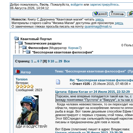
Добро пожаловать,
Гость
. Пожалуйста,
войдите
или
зарегистрируйтесь
.
06 Августа 2026, 14:04:12
Новости:
Книгу С.Доронина "Квантовая магия" читать
здесь
Материалы старого сайта "Физика Магии" доступны для просмотра
здесь
О замеченных глюках просьба писать на почту
quantmag@mail.ru
Квантовый Портал
Тематические разделы
0 Польз
Философия
(Модератор:
Корнак7
)
"Бесспорная квантовая философия"
Страниц:
1
...
6
7
[
8
]
9
10
...
29
Все
Тема: "Бесспорная квантовая философия" (Про
Автор
Torsion
Re: "Бесспорная квантовая философ
Ветеран
«
Ответ #105 :
25 Июля 2015, 07:48:08 »
Сообщений: 2823
Цитата: Ефим Коган от 24 Июля 2015, 22:32:29
Торсион, мне впервые попадается такой как ты, 
между понятиями "Пустота" и "Вакуум", а ты как
Когда человек невежественен, то он переходит на
области, переходит на оскорбление личности оппо
рыба в воде. Вот таким дешевым способом Ефим Ко
демонстрирует с первых страниц этой темы, обви
Этот БЕСпредел как сильнодействующий наркотик 
писаны и предназначены для гоев и лохов.
БДИ И БОДРСТВУЙ!
Вот Ефим (платоник) пишет в адрес Владислава:
Цитата: platonik от 25 Июля 2013, 23:35:39