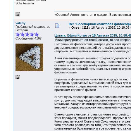
Solis Aeterna
«Осенний Ангел прячется в дождях. В листве янтарн
valeriy
Re: "Бесспорная квантовая философ
Глобальный модератор
«
Ответ #112 :
16 Августа 2015, 10:19:05 
Ветеран
Цитата: Ефим Коган от 15 Августа 2015, 10:58:4
Сообщений: 4167
Если придерживаться твоей логики, то все напра
В отличии от философии, которая допускает прост
двусмысленно) излагающий суть наблюдаемых явл
(впрочем, математика и затачивалась преимущест
А вот гуманитарные знания с трудом поддаются оп
такому недвусмысленному языку, человечество оч
оставив мало чего для возбуждения шквала эмоций
управляемых работой гормональных желез) играют 
формализации.
Впрочем и физические науки не всегда допускают 
подобрать адекватный математический язык для оп
гуманитарная сфера знаний, но вкус к покрою ма
признаком хорошей физики.
И вот здесь философское осмысливание физически
контур для последующей выкройки математической
механики. Каждая из интерпретаций ориентирует 
веерный зондаж возможных направлений исследов
В некотором смысле, это напоминает мозговой шту
этих парадигм, может предопределить прорыв в п
Коммунистический Советский Союз через это уже п
чего стал его распад из-за того, что "прохлопал"
компьютерная бухгалтерия и все прочее, что связ