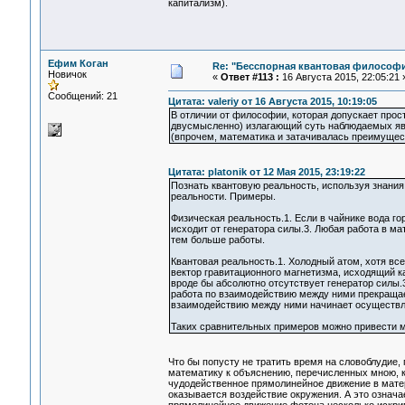
капитализм).
Ефим Коган
Re: "Бесспорная квантовая философ
Новичок
«
Ответ #113 :
16 Августа 2015, 22:05:21 
Сообщений: 21
Цитата: valeriy от 16 Августа 2015, 10:19:05
В отличии от философии, которая допускает прост
двусмысленно) излагающий суть наблюдаемых явл
(впрочем, математика и затачивалась преимущест
Цитата: platonik от 12 Мая 2015, 23:19:22
Познать квантовую реальность, используя знания
реальности. Прим
Физическая реальность.1. Если в чайнике вода го
исходит от генератора силы.3. Любая работа в м
тем больше рабо
Квантовая реальность.1. Холодный атом, хотя все
вектор гравитационного магнетизма, исходящий ка
вроде бы абсолютно отсутствует генератор силы.
работа по взаимодействию между ними прекращает
взаимодействию между ними начинает осуществлят
Таких сравнительных примеров можно привести 
Что бы попусту не тратить время на словоблудие
математику к объяснению, перечисленных мною, к
чудодейственное прямолинейное движение в матер
оказывается воздействие окружения. А это означа