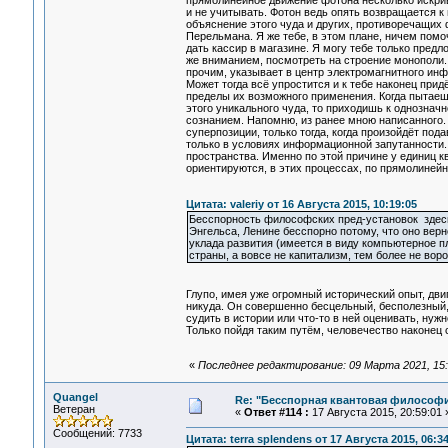
прямолинейное движение фотона несколько искрив
и не учитывать. Фотон ведь опять возвращается 
объяснение этого чуда и других, противоречащих 
Перельмана. Я же тебе, в этом плане, ничем помо
дать кассир в магазине. Я могу тебе только предл
же вниманием, посмотреть на строение монополи. 
прочим, указывает в центр электромагнитного инф
Может тогда всё упростится и к тебе наконец прид
пределы их возможного применения. Когда пытае
этого уникального чуда, то приходишь к однознач
сознанием. Напомню, из ранее мною написанного. 
суперпозиции, только тогда, когда произойдёт по
только в условиях информационной запутанности.
пространства. Именно по этой причине у единиц кв
ориентируются, в этих процессах, по прямолиней
Цитата: valeriy от 16 Августа 2015, 10:19:05
Бесспорность философских пред-установок здесь
Энгельса, Ленине бесспорно потому, что оно верно
уклада развития (имеется в виду компьютерное п
страны, а вовсе не капитализм, тем более не вор
Глупо, имея уже огромный исторический опыт, дви
никуда. Он совершенно бесцельный, бесполезный, 
судить в истории или что-то в ней оценивать, ну
Только пойдя таким путём, человечество наконец
«
Последнее редактирование: 09 Марта 2021, 15:1
Quangel
Re: "Бесспорная квантовая философ
Ветеран
«
Ответ #114 :
17 Августа 2015, 20:59:01 
Сообщений: 7733
Цитата: terra splendens от 17 Августа 2015, 06:3