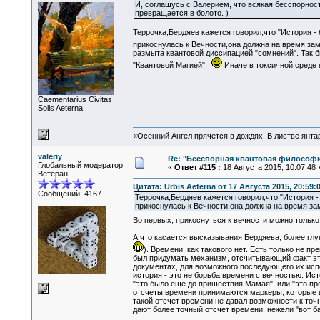
И, соглашусь с Валерием, что всякая бесспорност
превращается в болото. )
Террочка,Бердяев кажется говорил,что "История -
прикоснулась к Вечности,она должна на время зам
размыта квантовой диссипацией "сомнений". Так б
"Квантовой Магией".
Иначе в токсичной среде 
Сaementarius Civitas
Solis Aeterna
«Осенний Ангел прячется в дождях. В листве янтарн
valeriy
Re: "Бесспорная квантовая философ
Глобальный модератор
«
Ответ #115 :
18 Августа 2015, 10:07:48 
Ветеран
Цитата: Urbis Aeterna от 17 Августа 2015, 20:59:
Сообщений: 4167
Террочка,Бердяев кажется говорил,что "История -
прикоснулась к Вечности,она должна на время зам
Во первых, прикоснуться к вечности можно тольк
А что касается высказывания Бердяева, более глу
). Времени, как такового нет. Есть только не 
был придумать механизм, отсчитывающий факт этог
документах, для возможного последующего их испол
история - это не борьба времени с вечностью. Ист
"это было еще до пришествия Мамая", или "это про
отсчеты времени принимаются маркеры, которые и
такой отсчет времени не давал возможности к точ
дают более точный отсчет времени, нежели "вот баб