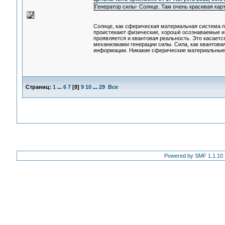
Генератор силы- Солнце. Там очень красивая кар
Солнце, как сферическая материальная система пл
проистекают физические, хорошё осознаваемые и 
проявляется и квантовая реальность. Это касаетс
механизмами генерации силы. Сила, как квантова
информации. Никакие сферические материальные 
Страниц:
1
...
6
7
[
8
]
9
10
...
29
Все
Powered by SMF 1.1.10