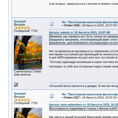
А во вторых, прикоснуться к вечности можно толь
Quangel
Re: "Бесспорная квантовая философ
Ветеран
«
Ответ #116 :
18 Августа 2015, 10:27:03 
Сообщений: 7733
Цитата: valeriy от 18 Августа 2015, 10:07:48
Времени, как такового нет. Есть только не прек
придумать механизм, отсчитывающий факт этого д
документах, для возможного последующего их испо
Нет ни времени,ни материи,есть изменения сост
векторами состояний,заставляющий их меняться,и
А для НИРа времени нет,для него все состояния в
Поэтому единожды возникшая в науке система в
поглощать в себя все остальные недо-учения лок
Сaementarius Civitas
Solis Aeterna
«Осенний Ангел прячется в дождях. В листве янтарн
Quangel
Re: "Бесспорная квантовая философ
Ветеран
«
Ответ #117 :
18 Августа 2015, 10:41:03 
Сообщений: 7733
Цитата: terra splendens от 18 Августа 2015, 10:3
Бесспорность коррелирует только с Вечностью!!!!
Как никто,в нашей будущей Квантовой Церкви наз