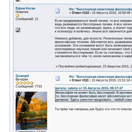
Ефим Коган
Re: "Бесспорная квантовая философ
Новичок
«
Ответ #110 :
15 Августа 2015, 10:58:48 
Сообщений: 21
Если придерживаться твоей логики, то все направ
ведь развиваются бесспорные логики. А все логи
что все люди, их развивающие, враги, а значит п
к психиатру и полечись. Иначе всё закончится для
Немного добавлю, для ясности. Религиозные логи
философские течения. Абсолютно все, развиваемы
основания. Эти основания могут быть иллюзорным
неоспоримые научные знания или начинают своё р
становятся бесспорными. Если ты считаешь, что 
засомневаться в чём-то, мною написанном и нар
«
Последнее редактирование: 15 Августа 2015, 1
Quangel
Re: "Бесспорная квантовая философ
Ветеран
«
Ответ #111 :
15 Августа 2015, 21:51:16 
Сообщений: 7733
Цитата: valeriy от 15 Августа 2015, 09:17:47
Философия не может быть бесспорной. В противн
то, бесспорная философия несет абсолютную исти
должное. Здесь уместно продолжить - любой сом
Ты прям так говоришь,как будто это что-то плохо
Сaementarius Civitas