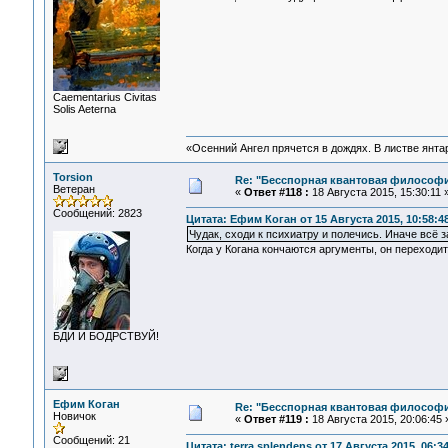
Сaementarius Civitas
Solis Aeterna
«Осенний Ангел прячется в дождях. В листве янтарн
Torsion
Re: "Бесспорная квантовая философ
Ветеран
«
Ответ #118 :
18 Августа 2015, 15:30:11 
Сообщений: 2823
Цитата: Ефим Коган от 15 Августа 2015, 10:58:4
Чудак, сходи к психиатру и полечись. Иначе всё з
Когда у Когана кончаются аргументы, он переходит
БДИ И БОДРСТВУЙ!
Ефим Коган
Re: "Бесспорная квантовая философ
Новичок
«
Ответ #119 :
18 Августа 2015, 20:06:45 
Сообщений: 21
Цитата: terra splendens от 17 Августа 2015, 06:3