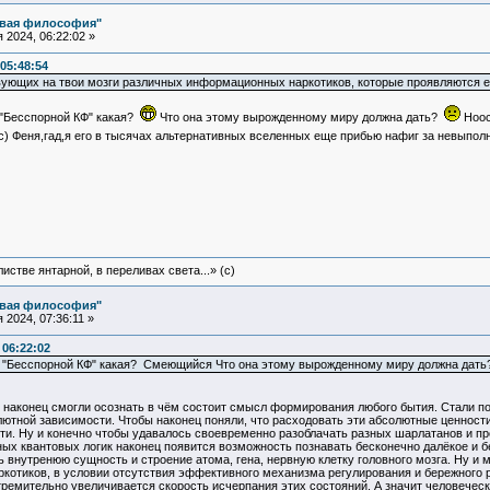
овая философия"
2024, 06:22:02 »
05:48:54
вующих на твои мозги различных информационных наркотиков, которые проявляются ещ
 "Бесспорной КФ" какая?
Что она этому вырожденному миру должна дать?
Ноос
"(с) Феня,гад,я его в тысячах альтернативных вселенных еще прибью нафиг за невыпо
истве янтарной, в переливах света...» (c)
овая философия"
2024, 07:36:11 »
 06:22:02
ой "Бесспорной КФ" какая? Смеющийся Что она этому вырожденному миру должна дать
 наконец смогли осознать в чём состоит смысл формирования любого бытия. Стали по
ютной зависимости. Чтобы наконец поняли, что расходовать эти абсолютные ценности
ти. Ну и конечно чтобы удавалось своевременно разоблачать разных шарлатанов и 
ных квантовых логик наконец появится возможность познавать бесконечно далёкое и 
 внутренюю сущность и строение атома, гена, нервную клетку головного мозга. Ну и
отиков, в условии отсутствия эффективного механизма регулирования и бережного 
тремительно увеличивается скорость исчерпания этих состояний. А значит человеческ