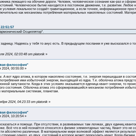
лыжника лежащего на обочине дороги. Человек, человеческое сознание как-раз и сформ
стояний. Человеческое бытие находится в постояном движении, т.е. развитии. Любое
ие условия локальности создаёт гравитационное, а если точнее, информационное про
лючительно как механизмы потребления материальных накопленых состояний. Матери
 22:51:57
Гармонический Осциллятор".
задницу. Надеюсь у тебя то анус есть. В предыдущем послании я уже высказался о том
я 2024, 02:03:48 от platonik
»
овая философия"
2024, 00:55:00 »
 А вот ядро атома, в котором накоплено состояние, т.е. энергия перешедшая в состо
отребления ими избыточной энергии, выходящей из ядра. Т.е. оболочка атома предста
нной запутаности. Когда в этих услоиях оказывается еденица квант-энергии, то прои
го состояния. Оболочка атома это сформировавшийся механизм потребления избыточн
м материальным системам, планетам.
ря 2024, 04:23:33 от platonik
»
овая философия"
2024, 10:20:54 »
сказаться и пожоще. При отсутствии, в развиваемых там логиках, двух единиц квант
ике. Всё что в ней познаётся относится к физике элементарных частиц. Квант-это не
сти абсолютно различные. В материальном мире волновой эффект является результато
 строение одного, из двух, состояний в которое может переходить квант. Когда физ