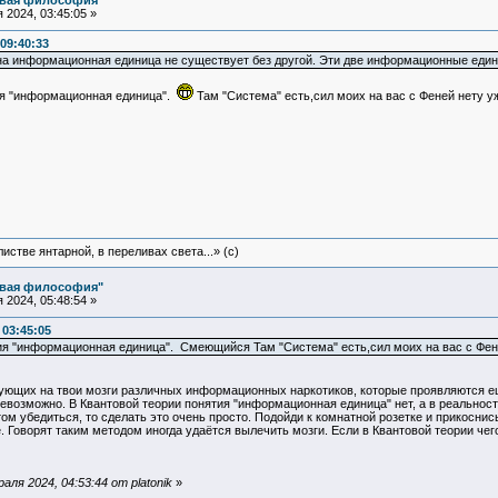
овая философия"
2024, 03:45:05 »
09:40:33
дна информационная единица не существует без другой. Эти две информационные еди
ия "информационная единица".
Там "Система" есть,сил моих на вас с Феней нету 
истве янтарной, в переливах света...» (c)
овая философия"
2024, 05:48:54 »
 03:45:05
ия "информационная единица". Смеющийся Там "Система" есть,сил моих на вас с Фен
ующих на твои мозги различных информационных наркотиков, которые проявляются ещё
невозможно. В Квантовой теории понятия "информационная единица" нет, а в реально
м убедиться, то сделать это очень просто. Подойди к комнатной розетке и прикоснись
. Говорят таким методом иногда удаётся вылечить мозги. Если в Квантовой теории чего-
ля 2024, 04:53:44 от platonik
»