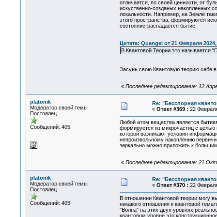
отличается, по своей ценности, от бу
искуственно-созданых накопленных со
локальности. Например, на Земле так
этого пространства, формируются иск
состояние-распадается бытие.
Цитата: Quangel от 21 Февраля 2024,
В Квантовой Теории это называется "
Засунь свою Квантовую теорию себе в 
«
Последнее редактирование: 12 Апрел
platonik
Re: "Бесспорная квант
Модератор своей темы
«
Ответ #369 :
22 Февраля 
Постоялец
Любой атом вещества является бытием.
Сообщений: 405
формируется из микрочастиц с целью п
которой возникают условия информацио
непроизвольному накоплению первично
зеркально можно приложить к больши
«
Последнее редактирование: 21 Октяб
platonik
Re: "Бесспорная квант
Модератор своей темы
«
Ответ #370 :
22 Февраля 
Постоялец
В отношении Квантовой теории могу вы
Сообщений: 405
никакого отношения к квантовой темат
"Волна" на этих двух уровнях реально
квантовом уровне это конструкционное