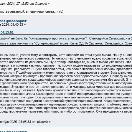
аля 2024, 17:42:52 от Quangel
»
истве янтарной, в переливах света...» (c)
овая философия"
2024, 09:40:33 »
 04:13:51
ософии" не было бы "суперпозиции протона с электроном", Смеющийся Смеющийся я
оть с азов начнем - в "Супер-позиции" может быть ОДНА Система. Смеющийся Электр
енном плане, убогих могу и повторить, хотя обовсём об этом я уже писал. Начну с не
влению человеческого сознания. Ну какую к чёрту человеку нужно проявить волю чтобы
ется абсолютным дебилизмом. Ну а теперь повторю то, о чём я писал уже нераз. Это
поверить и принять как неоспоримое, т.е. посути людям навязывается информационный 
 оценить реальность. Я уже говорил о том, что если в человеческих логиках проявляет
нностями. Подобные мысли у меня попросту не откладываются в мозгу. Буквально чер
логики которые приводят к проявлению эффекта бесспорности выводов. Приведу очен
 суперпозиции-это когда одна информационная единица не существует без другой. Э
 гравитационного пространства, неоспоримо доказывает существование в мироздании
рмации. Электрон и протон также проявляются в материальном мире как две нераздел
как бы и не существует. Требовать доказательства этого неоспоримого фактора может 
жское и женское начала также представляют собой информационное состояние супе
ица-исчезнет и вторая. Всё рукотворное и человек являются двумя супекпозиционным
ленное состояние находятся в когерентной суперпозиционной связи. Когда сцепляются д
ежду двумя суперпозиционными единицами осуществляется процесс по обмену энерги
ве. Проявление у этих логик эффекта бесспорности доказывается бесконечным колич
 средство лечения человеческой глупости и убогости сознания. Она находится на перво
бря 2025, 06:08:53 от platonik
»