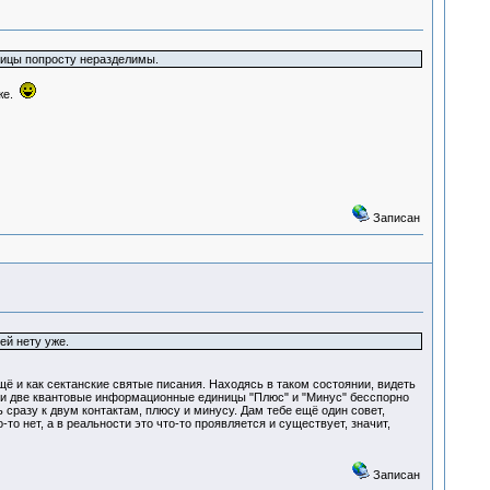
ницы попросту неразделимы.
уже.
Записан
ей нету уже.
 и как сектанские святые писания. Находясь в таком состоянии, видеть
сти две квантовые информационные единицы "Плюс" и "Минус" бесспорно
 сразу к двум контактам, плюсу и минусу. Дам тебе ещё один совет,
то нет, а в реальности это что-то проявляется и существует, значит,
Записан