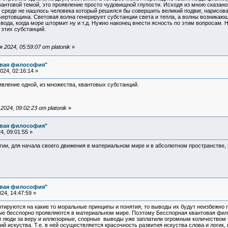
вантовой темой, это проявление просто чудовищной глупости. Исходя из мною сказано
й среде не нашлось человека который решился бы совершить великий подвиг, нарисова
ертовщина. Световая волна генерирует субстанции света и тепла, а волны возникающ
 вода, когда море штормит ну и т.д. Нужно наконец внести ясность по этим вопросам. 
этих субстанций.
2024, 05:59:07 от platonik
»
овая философия"
24, 02:16:14 »
вление одной, из множества, квантовых субстанций.
024, 09:02:23 от platonik
»
овая философия"
, 09:01:55 »
гии, для начала своего движения в материальном мире и в абсолютном пространстве,
овая философия"
24, 14:47:59 »
ируются на какие то моральные принципы и понятия, то выводы их будут неизбежно пр
ые бесспорно проявляются в материальном мире. Поэтому Бесспорная квантовая фило
 люди за веру и иллюзорные, спорные выводы уже заплатили огромным количеством 
ий искуства. Т.е. в ней осуществляется красочность развития искуства слова и логик