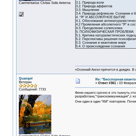
3.1. Природа воли
Сaementarius Civitas Solis Aeterna
3.2. Природа аффектов
3.3. Мышление
3.4. Природа рефлексии. Сознание и 
4. “Я“ И АБСОЛЮТНОЕ БЫТИЕ
4.1. Обоснование антинатуралистичес
4.2 Проявления абсолютного “Я“ в со
4.3. Преодоление солипсизма
5. ПСИХОФИЗИЧЕСКАЯ ПРОБЛЕМА
5.1. Критика натуралистических под
5.2. Перспективы решения психофизи
5.3. Сознание в квантовом мире
5.4. О происхождении сознания
«Осенний Ангел прячется в дождях. В л
Quangel
Re: "Бесспорная квант
Ветеран
«
Ответ #361 :
03 Февраля 
Сообщений: 7733
Феню нашего срочно в это тыкнуть,ч
разработана,"транскоммуникация",с ко
Они один в один "КМ" повторяли. Поче