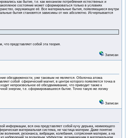
ировались как бытие, т.е. как механизм потребления естественых и
 накопленое состояние может сформироваться только в условиях
странство, окружающее её. Все материальные бытия, появляющиеся внутри
альные бытия становятся зависимы от них абсолютно. Исчерпывается
, что представляет собой эта теория.
Записан
яние обездвижености, уже таковым не является. Оболочка атома
вляет собой сферический магнит, в центре которого появляется точка в
сходит непроизвольное её обездвиживание, что приводит также к
ой энергии, т.е. сформировавшееся бытие. Точно такую же логику
Записан
овой информации, вся она представляет собой кучу дерьма, неимеющего
 сферическая материальная система, не частица материи. Даже понятие
м волнения, резонанса, вибрации, колебания, сотрясения материи, а на
ики, из наблюдений за волновым эффектом, возникающим в материальном