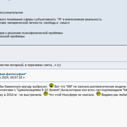
бессознательное
кого понимания сферы субъективного. “Я“ и внеположная реальность
ставе эмпирической личности: свобода и смысл
ходов к решению психофизической проблемы
ческой проблемы
истве янтарной, в переливах света...» (c)
овая философия"
2024, 04:57:18 »
тобы Каминскую ерунду выбросил.
Вот что "КМ" не хватало,математические модели
нтактами с "Цивилизациями 9-10 Уровня",была,которые изо-всех сил подтверждали "Кв
му в 2010-м - не выстрелила.
Что этой Ноосфере не хватало.
Видимо,как любая