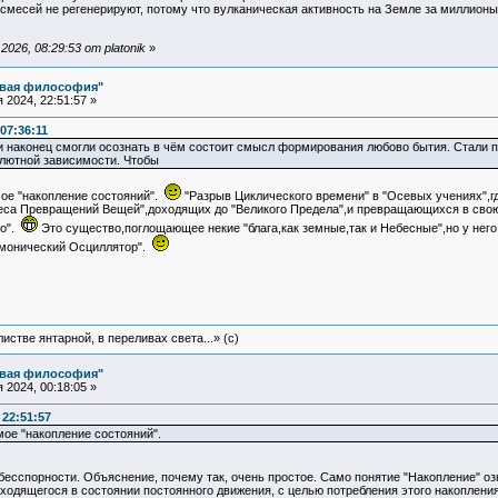
месей не регенерируют, потому что вулканическая активность на Земле за миллионы 
026, 08:29:53 от platonik
»
овая философия"
2024, 22:51:57 »
07:36:11
и наконец смогли осознать в чём состоит смысл формирования любово бытия. Стали по
олютной зависимости. Чтобы
мое "накопление состояний".
"Разрыв Циклического времени" в "Осевых учениях",где
леса Превращений Вещей",доходящих до "Великого Предела",и превращающихся в свою
Яо".
Это существо,поглощающее некие "блага,как земные,так и Небесные",но у него н
рмонический Осциллятор".
истве янтарной, в переливах света...» (c)
овая философия"
2024, 00:18:05 »
 22:51:57
мое "накопление состояний".
есспорности. Объяснение, почему так, очень простое. Само понятие "Накопление" озн
дящегося в состоянии постоянного движения, с целью потребления этого накопления. 