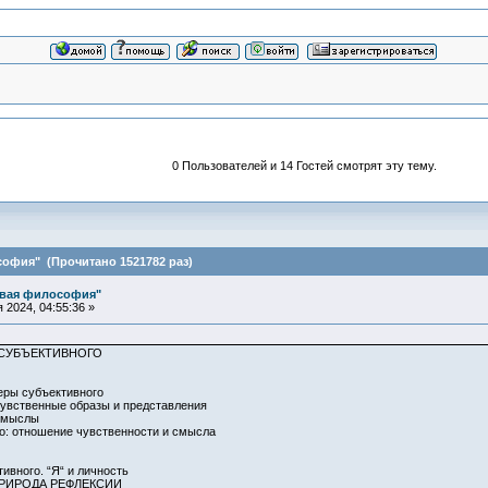
0 Пользователей и 14 Гостей смотрят эту тему.
офия" (Прочитано 1521782 раз)
овая философия"
2024, 04:55:36 »
 СУБЪЕКТИВНОГО
еры субъективного
чувственные образы и представления
 смыслы
о: отношение чувственности и смысла
ивного. “Я“ и личность
ПРИРОДА РЕФЛЕКСИИ