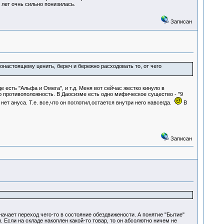
лет очнь сильно понизилась.
Записан
настоящему ценить, береч и бережно расходовать то, от чего
 есть "Альфа и Омега", и т.д. Меня вот сейчас жестко кинуло в
 противоположность. В Даосизме есть одно мифическое существо - "9
ет ануса. Т.е. все,что он поглотил,остается внутри него навсегда.
В
Записан
ачает переход чего-то в состояние обездвижености. А понятие "Бытие"
Если на складе накоплен какой-то товар, то он абсолютно ничем не