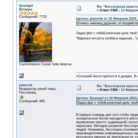
Quangel
Re: "Бесспорная квант
Ветеран
«
Ответ #365 :
10 Февраля 
Сообщений: 7733
Цитата: platonik от 10 Февраля 2024, 
Очнись наконец дурачёк, от воздейст
Ладно,фиг с тобой,конечная цель твой
"Варенья нет,есть колбаса жареная...
Сaementarius Civitas Solis Aeterna
«Осенний Ангел прячется в дождях. В л
platonik
Re: "Бесспорная квант
Модератор своей темы
«
Ответ #366 :
10 Февраля 
Постоялец
Цитата: Quangel от 10 Февраля 2024,
Сообщений: 405
Ладно,фиг с тобой,конечная цель тв
В первую очередь для того чтобы люди
человеческое бытие находится в абсол
проявление просто чудовищной глупос
наркотики. Методом развития бесспор
людей. Например, бесспорно познавать
производителями информационных нарк
результате именно их деятельности, с