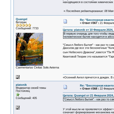
находящиеся в состоянии химических с
«
Последнее редактирование: 08 Мая 2
Quangel
Re: "Бесспорная квант
Ветеран
«
Ответ #367 :
21 Февраля 
Сообщений: 7733
Цитата: platonik от 10 Февраля 2024, 
В первую очередь для того чтобы люд
человеческое бытие находится в абс
"Смысл Любого Бытия" - как раз то са
Даосизм,где все эти бесконечные "Ко
сын Небесного Дракона",зовется "Пи 
Квантовой Теории это называется "Га
Сaementarius Civitas Solis Aeterna
«Осенний Ангел прячется в дождях. В л
platonik
Re: "Бесспорная квант
Модератор своей темы
«
Ответ #368 :
22 Февраля 
Постоялец
Цитата: Quangel от 21 Февраля 2024,
Сообщений: 405
"Смысл Любого Бытия" - как раз то са
У этой мысли не проявляется эффект б
означает формирование механизма нахо