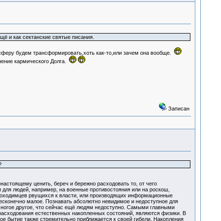
ё и как сектанские святые писания.
феру будем трансформировать,хоть как-то,или зачем она вообще.
лнение кармического Долга.
Записан
?
настоящему ценить, береч и бережно расходовать то, от чего
 для людей, например, на военные противостояния или на роскош,
проходимцев рвущихся к власти, или производящих информационные
бесконечно малое. Познавать абсолютно невидимое и недоступное для
 многое другое, что сейчас ещё людям недоступно. Самыми главными
расходования естественных накопленных состояний, являются физики. В
ое бытие также стремительно приближается к своей гибели. Накопления