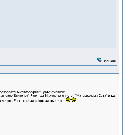
Записан
 разработаны,философия "Субъективного"
антовое Единство". Чем там Михеев загоняется,"Материалами Сэта" и т.д.
 дочерь Евы - сначала пострадать хочет.