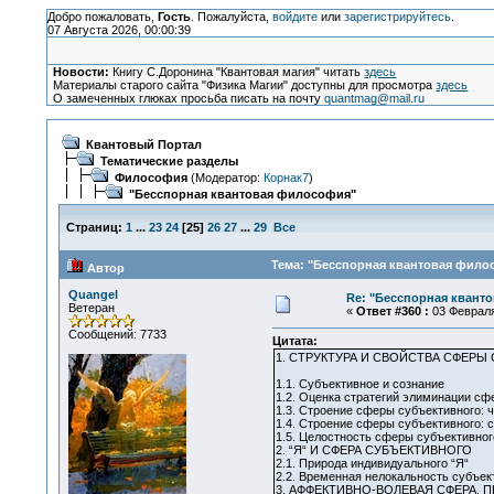
Добро пожаловать,
Гость
. Пожалуйста,
войдите
или
зарегистрируйтесь
.
07 Августа 2026, 00:00:39
Новости:
Книгу С.Доронина "Квантовая магия" читать
здесь
Материалы старого сайта "Физика Магии" доступны для просмотра
здесь
О замеченных глюках просьба писать на почту
quantmag@mail.ru
Квантовый Портал
Тематические разделы
Философия
(Модератор:
Корнак7
)
"Бесспорная квантовая философия"
Страниц:
1
...
23
24
[
25
]
26
27
...
29
Все
Тема: "Бесспорная квантовая филос
Автор
Quangel
Re: "Бесспорная квант
Ветеран
«
Ответ #360 :
03 Февраля 
Сообщений: 7733
Цитата:
1. СТРУКТУРА И СВОЙСТВА СФЕРЫ
1.1. Субъективное и сознание
1.2. Оценка стратегий элиминации сф
1.3. Строение сферы субъективного: 
1.4. Строение сферы субъективного:
1.5. Целостность сферы субъективног
2. “Я“ И СФЕРА СУБЪЕКТИВНОГО
2.1. Природа индивидуального “Я“
2.2. Временная нелокальность субъект
3. АФФЕКТИВНО-ВОЛЕВАЯ СФЕРА. 