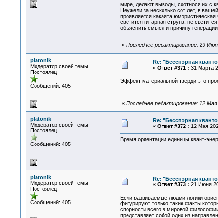
мире, делают выводы, соотнося их с к
Неужели за несколько сот лет, в ваше
проявляется какаята юмористическая ч
светится гитарная струна, не светится
объяснить смысл и причину генерации 
«
Последнее редактирование: 29 Июня 
platonik
Re: "Бесспорная квант
Модератор своей темы
«
Ответ #371 :
31 Марта 20
Постоялец
Эффект материальной тверди-это проя
Сообщений: 405
«
Последнее редактирование: 12 Мая 2
platonik
Re: "Бесспорная квант
Модератор своей темы
«
Ответ #372 :
12 Мая 2024
Постоялец
Время ориентации единицы квант-энер
Сообщений: 405
platonik
Re: "Бесспорная квант
Модератор своей темы
«
Ответ #373 :
21 Июня 20
Постоялец
Если развиваемые людми логики ориент
Сообщений: 405
фигурируют только такие факты котор
спорности всего в мировой философии
представляет собой одно из направлен