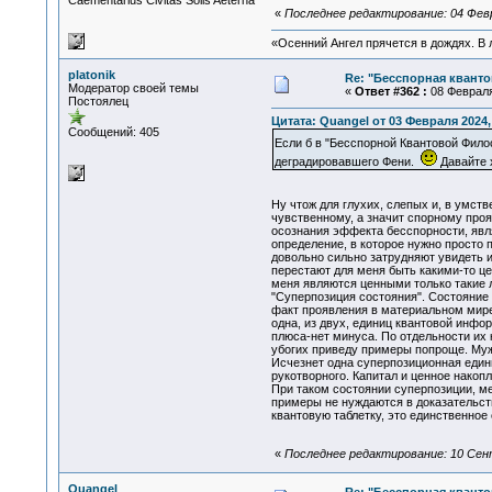
Сaementarius Civitas Solis Aeterna
«
Последнее редактирование: 04 Февр
«Осенний Ангел прячется в дождях. В л
platonik
Re: "Бесспорная квант
Модератор своей темы
«
Ответ #362 :
08 Февраля 
Постоялец
Цитата: Quangel от 03 Февраля 2024,
Сообщений: 405
Если б в "Бесспорной Квантовой Фил
деградировавшего Фени.
Давайте х
Ну чтож для глухих, слепых и, в умств
чувственному, а значит спорному проя
осознания эффекта бесспорности, явля
определение, в которое нужно просто 
довольно сильно затрудняют увидеть и
перестают для меня быть какими-то це
меня являются ценными только такие 
"Суперпозиция состояния". Состояние
факт проявления в материальном мире
одна, из двух, единиц квантовой инфо
плюса-нет минуса. По отдельности их 
убогих приведу примеры попроще. Му
Исчезнет одна суперпозиционная един
рукотворного. Капитал и ценное накоп
При таком состоянии суперпозиции, м
примеры не нуждаются в доказательст
квантовую таблетку, это единственное
«
Последнее редактирование: 10 Сентя
Quangel