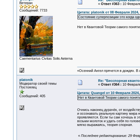
Re: "Бесспорная квант
Ветеран
«
Ответ #363 :
10 Февраля 
Сообщений: 7733
Цитата: platonik от 08 Февраля 2024, 
Состояние суперпозиции-это когда о
Нет в Квантовой Теории самого понят
Сaementarius Civitas Solis Aeterna
«Осенний Ангел прячется в дождях. В л
platonik
Re: "Бесспорная квант
Модератор своей темы
«
Ответ #364 :
10 Февраля 
Постоялец
Цитата: Quangel от 10 Февраля 2024,
Сообщений: 405
Нет в Квантовой Теории самого понят
Очнись наконец дурачёк, от воздейств
и осознавать реальную картину мира 
проявляются. Если ты сам хочешь в это
возьми молоток и удать себя по голове
мягко выражаясь, теория спорная.
«
Последнее редактирование: 29 Февра