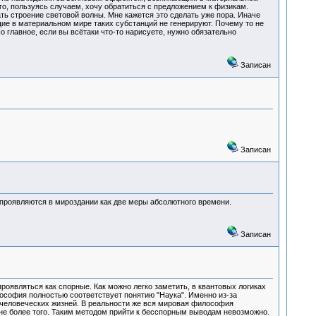
го, пользуясь случаем, хочу обратиться с предложением к физикам.
ть строение световой волны. Мне кажется это сделать уже пора. Иначе
ие в материальном мире таких субстанций не генерируют. Почему то не
Но главное, если вы всётаки что-то нарисуете, нужно обязательно
Записан
Записан
 проявляются в мироздании как две меры абсолютного времени.
Записан
оявляться как спорные. Как можно легко заметить, в квантовых логиках
софия полностью соответствует понятию "Наука". Именно из-за
человеческих жизней. В реальности же вся мировая философия
, не более того. Таким методом прийти к бесспорным выводам невозможно.