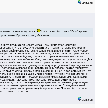
Записан
 бы может даже прислушался.
Ну хоть какой-то поток "Воли",кроме
он - может,Протон - может,оба - никак.
большого профилактического укола. Термин "Воля"относится к
 осознать, что 1+1=2. Употреблять этот термин, в плане достижения
 в квантовой физике состояние суперпозиции проявляется как спорное
наркотик. Он бесспорно очень вкусный, но как известно наркотики все
ся, хоть в мизерной доле, спорность, то развиваемые в них мысли
ез минуту я о них забываю. Они, для меня, перестают существовать. Для
ь яркие и абсолютно неоспоримые примеры, относящиеся к понятию
ти две информационные единицы попросту неразделимы. Научно доказаный
 состояния суперпозиции. Гравитационный силовой вектор генерирует
имые друг от друга информационные единицы. Есть плюс-есть минус, нет
только либо кончиный дурак, либо слепой и глухой. Ну а для умствено
рпозиции. Они являются неразделимыми информационными единицами.
и единицами. Исчезнут люди-исчезнет мера ценности у всего
ва атома, то это тоже переход в когерентное состояние суперпозиции.
ями. Исчезнет одна единица-исчерпается вторая. Приведёные мной
еством примеров, в проявляющейся реальности. Принимайте господа
й странице в этой теме.
Записан