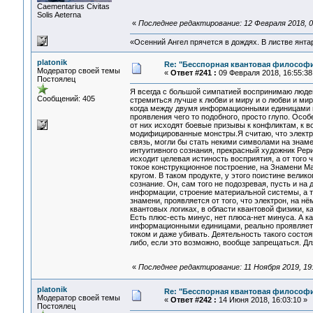
Сaementarius Civitas
Solis Aeterna
«
Последнее редактирование: 12 Февраля 2018, 02:
«Осенний Ангел прячется в дождях. В листве янтарн
platonik
Re: "Бесспорная квантовая философ
Модератор своей темы
«
Ответ #241 :
09 Февраля 2018, 16:55:38
Постоялец
Я всегда с большой симпатией воспринимаю людей 
Сообщений: 405
стремиться лучше к любви и миру и о любви и мир
когда между двумя информационными единицами во
проявления чего то подобного, просто глупо. Особ
от них исходят боевые призывы к конфликтам, к в
модифицированные монстры.Я считаю, что электро
связь, могли бы стать некими символами на знаме
интуитивного сознания, прекрасный художник Рери
исходит целевая истиность восприятия, а от того
токое конструкционное построение, на Знамени М
кругом. В таком продукте, у этого поистине велик
сознание. Он, сам того не подозревая, пусть и н
информации, строение материальной системы, а т
знамени, проявляется от того, что электрон, на нё
квантовых логиках, в области квантовой физики,
Есть плюс-есть минус, нет плюса-нет минуса. А к
информационными единицами, реально проявляетс
током и даже убивать. Деятельность такого сост
либо, если это возможно, вообще запрещаться. Дл
«
Последнее редактирование: 11 Ноября 2019, 19:0
platonik
Re: "Бесспорная квантовая философ
Модератор своей темы
«
Ответ #242 :
14 Июня 2018, 16:03:10 »
Постоялец