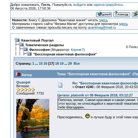
Добро пожаловать,
Гость
. Пожалуйста,
войдите
или
зарегистрируйтесь
.
06 Августа 2026, 17:50:36
Новости:
Книгу С.Доронина "Квантовая магия" читать
здесь
Материалы старого сайта "Физика Магии" доступны для просмотра
здесь
О замеченных глюках просьба писать на почту
quantmag@mail.ru
Квантовый Портал
Тематические разделы
0 Польз
Философия
(Модератор:
Корнак7
)
"Бесспорная квантовая философия"
Страниц:
1
...
15
16
[
17
]
18
19
...
29
Все
Тема: "Бесспорная квантовая философия" (Про
Автор
Quangel
Re: "Бесспорная квантовая философ
Ветеран
«
Ответ #240 :
08 Февраля 2018, 20:43:55
Сообщений: 7733
Цитата: platonik от 08 Февраля 2018, 03:12:27
Пипочка, милая. Самая красивая и самая умная. 
этот мусор, не относящийся к квантовой тематике
тебе благодарен.
Присоединяюсь,
я лучше буду в этой теме из