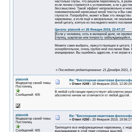
настолько глупы, что решили переплюнуть, в разви
если логики стремятся к усложнению, а не к дост
бессмыслено. Такой эффект непроизвольно и неиз
повниматильней написаные мной тексты и Вы сами
глупости. Попробуйте, может и Вам это лекарств
наркоманы, а если ещё и аморальные, не оказываю
мной цитату, взятую из последнего моего послания
Цитата: platonik от 26 Января 2019, 22:47:27
Если у человека, хоть в мизерной доле, не прояв
глупец, шарлатан или попросту заблуждающийся, т
Можите сами выбрать, присутствующее в цитате, В
оскорбительное, очень грубое моё послание Вам. Б
инициировал. Вы ошиблись адресом, я не играю в и
«
Последнее редактирование: 21 Декабря 2021, 14:
platonik
Re: "Бесспорная квантовая философ
Модератор своей темы
«
Ответ #249 :
18 Февраля 2019, 12:00:24
Постоялец
В любой субстанции присутствует абсолютно реаль
Сообщений: 405
абсолютно ничем не отличается от любой другой.
platonik
Re: "Бесспорная квантовая философ
Модератор своей темы
«
Ответ #250 :
20 Февраля 2019, 19:56:17
Постоялец
Трепещите все информационые наркоманы, с недор
Сообщений: 405
выкладывание в этой теме спорных мыслей.