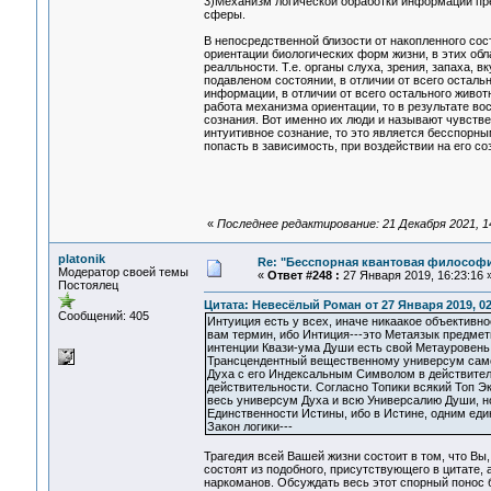
3)Механизм логической обработки информации пр
сферы.
В непосредственной близости от накопленного со
ориентации биологических форм жизни, в этих об
реалльности. Т.е. органы слуха, зрения, запаха,
подавленом состоянии, в отличии от всего осталь
информации, в отличии от всего остального живот
работа механизма ориентации, то в результате в
сознания. Вот именно их люди и называют чувстве
интуитивное сознание, то это является бесспорным
попасть в зависимость, при воздействии на его 
«
Последнее редактирование: 21 Декабря 2021, 14:
platonik
Re: "Бесспорная квантовая философ
Модератор своей темы
«
Ответ #248 :
27 Января 2019, 16:23:16 
Постоялец
Цитата: Невесёлый Роман от 27 Января 2019, 02
Сообщений: 405
Интуиция есть у всех, иначе никаакое объективн
вам термин, ибо Интиция---это Метаязык предмет
интенции Квази-ума Души есть свой Метауровень 
Трансцендентный вещественному универсум само
Духа с его Индексальным Символом в действитель
действительности. Согласно Топики всякий Топ Э
весь универсум Духа и всю Универсалию Души, но
Единственности Истины, ибо в Истине, одним еди
Закон логики---
Трагедия всей Вашей жизни состоит в том, что Вы
состоят из подобного, присутствующего в цитате
наркоманов. Обсуждать весь этот спорный понос