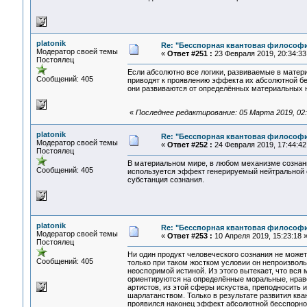
platonik
Re: "Бесспорная квантовая философ
Модератор своей темы
«
Ответ #251 :
23 Февраля 2019, 20:34:33
Постоялец
Если абсолютно все логики, развиваемые в матери
Сообщений: 405
приводят к проявлению эффекта их абсолютной бес
они развиваются от определённых материальных 
«
Последнее редактирование: 05 Марта 2019, 02:2
platonik
Re: "Бесспорная квантовая философ
Модератор своей темы
«
Ответ #252 :
24 Февраля 2019, 17:44:42
Постоялец
В материальном мире, в любом механизме сознани
Сообщений: 405
используется эффект генерируемый нейтральной с
субстанция сознания.
platonik
Re: "Бесспорная квантовая философ
Модератор своей темы
«
Ответ #253 :
10 Апреля 2019, 15:23:18 
Постоялец
Ни один продукт человеческого сознания не может
Сообщений: 405
только при таком жостком условии он непроизвол
неоспоримой истиной. Из этого вытекает, что вся 
ориентируются на определённые моральные, нравст
артистов, из этой сферы искуства, преподносить 
шарлатанством. Только в результате развития ква
проявился наконец эффект абсолютной бесспорно