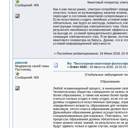
Квантовый генератор электричес
Сообщений: 405
Как я уже писал ранее, электрон потребляет опр
получать только из вулканоидных каналов атомов,
переходит в состояние квантовой суперпозиции и
Если искуственно создать линейные условия инфор
обязательно, как будто из ниоткуда, появиться эл
конструкции генератора электрического тока. Ока
результате неизбежного возникновения эффекта ко
на выходе из условий принудительного движения у
генерация электрического тока. Я не физик, поэто
квантового генератора не берусь. Думаю, что в э
условий информационной запутаности.
«
Последнее редактирование: 16 Июня 2018, 01:45
platonik
Re: "Бесспорная квантовая философ
Модератор своей темы
«
Ответ #243 :
18 Августа 2018, 10:31:01 
Постоялец
(Глобальные заблуждения че
Сообщений: 405
Образование.
Любой экзаменационый процесс, в нынешнем своём
Человеческому обществу совершенно не нужны люд
более образованее, а также как можно более про
учиться сколько угодно и чему угодно, если это 
должны создаваться искуственные преграды, огра
определённого возраста, образование для человек
максимум, пятого класса образование должно быт
Дальнейшее образование должно осуществляться 
специализированые для взровлых. Повторюсь, чел
процессах образования должны обязательно присут
плане уровня своих знаний, но результаты их не
будут здавать только в одном случае, когда захо