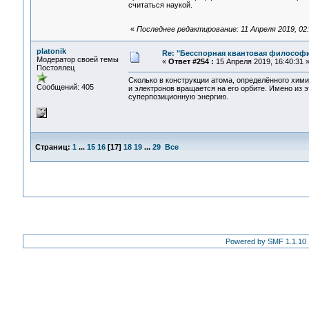
считаться наукой.
«
Последнее редактирование: 11 Апреля 2019, 02:3
platonik
Re: "Бесспорная квантовая философ
Модератор своей темы
«
Ответ #254 :
15 Апреля 2019, 16:40:31 
Постоялец
Сколько в конструкции атома, определённого хими
Сообщений: 405
и электронов вращается на его орбите. Имено из 
суперпозиционную энергию.
Страниц:
1
...
15
16
[
17
]
18
19
...
29
Все
Powered by SMF 1.1.10