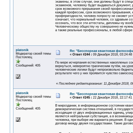
экамены, в этом случае, они должны будут в спец
экзаменов, человеку будет выдаваться документ,
срок возможного прерывания своей профессиональ
каждой профессии, срок возможного прерывания, е
профпригодности, человек попросту не сможет уст
означает, что нормальный человек, со здравым с
осознать, что все эти аттестаты, дипломы-ну воо
Человеческому обществу ну совершенно не нужны 
а также реальные профессионалы, в любой сфере 
platonik
Re: "Бесспорная квантовая философ
Модератор своей темы
«
Ответ #244 :
09 Декабря 2018, 03:24:48
Постоялец
По мере исчерпания естественных накопленых сос
Сообщений: 405
вернуться, невероятно трагическим путём, на уров
человеческие логики будут непроизвольно беднеть
результате чего у них проявится чувство самосо
«
Последнее редактирование: 11 Декабря 2018, 00:
platonik
Re: "Бесспорная квантовая философ
Модератор своей темы
«
Ответ #245 :
22 Декабря 2018, 22:17:41
Постоялец
В мироздании, в информационном состоянии квант
Сообщений: 405
демократическая система отношений, в государств
исходящие от двух информационных единиц, упира
является нейтральная субстанция, а в возникающ
человека, при выборе им варианта решения. В одн
договор между двумя государствами. Такие догов