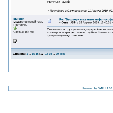
считаться наукой.
«
Последнее редактирование: 11 Апреля 2019, 02:3
platonik
Re: "Бесспорная квантовая философ
Модератор своей темы
«
Ответ #254 :
15 Апреля 2019, 16:40:31 
Постоялец
Сколько в конструкции атома, определённого хими
Сообщений: 405
и электронов вращается на его орбите. Имено из 
суперпозиционную энергию.
Страниц:
1
...
15
16
[
17
]
18
19
...
29
Все
Powered by SMF 1.1.10