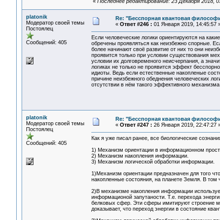
«
Последнее редактирование: 23 Декабря 2018, 03:
platonik
Re: "Бесспорная квантовая философ
Модератор своей темы
«
Ответ #246 :
01 Января 2019, 14:45:57 
Постоялец
Если человеческие логики ориентируются на каки
Сообщений: 405
обречены проявляться как неизбежно спорные. Ес
более начинают своё развитие от них то они неиз
проявится только при условии существования мех
условии их долговременого неисчерпания, а значи
логиках не только не проявится эффект бесспорнос
идиоты. Ведь если естественные накопленые сост
причине неизбежного обеднения человеческих лог
отсутствии в нём такого эффективного механизма
platonik
Re: "Бесспорная квантовая философ
Модератор своей темы
«
Ответ #247 :
26 Января 2019, 22:47:27 
Постоялец
Как я уже писал ранее, все биологические сознани
Сообщений: 405
1) Механизм ориентации в информационном прост
2) Механизм накопления информации.
3) Механизм логической обработки информации.
1)Механизм ориентации предназначен для того ч
накопленные состояния, на планете Земля. В том
2)В механизме накопления информации использует
информационой запутаности. Т.е. перехода энерги
белковых сфер. Эти сферы имитируют строение м
доказывает, что переход энергии в состояние ква