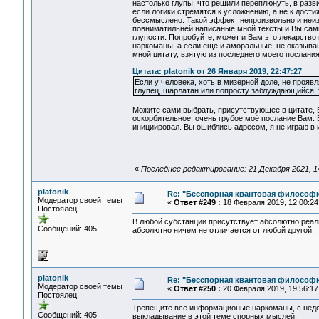
настолько глупы, что решили переплюнуть, в разви
если логики стремятся к усложнению, а не к дост
бессмыслено. Такой эффект непроизвольно и неиз
повниматильней написаные мной тексты и Вы сами
глупости. Попробуйте, может и Вам это лекарств
наркоманы, а если ещё и аморальные, не оказываю
мной цитату, взятую из последнего моего послания
Цитата: platonik от 26 Января 2019, 22:47:27
Если у человека, хоть в мизерной доле, не прояв
глупец, шарлатан или попросту заблуждающийся, т
Можите сами выбрать, присутствующее в цитате, В
оскорбительное, очень грубое моё послание Вам. Б
инициировал. Вы ошиблись адресом, я не играю в и
«
Последнее редактирование: 21 Декабря 2021, 14:
platonik
Re: "Бесспорная квантовая философ
Модератор своей темы
«
Ответ #249 :
18 Февраля 2019, 12:00:24
Постоялец
В любой субстанции присутствует абсолютно реаль
Сообщений: 405
абсолютно ничем не отличается от любой другой.
platonik
Re: "Бесспорная квантовая философ
Модератор своей темы
«
Ответ #250 :
20 Февраля 2019, 19:56:17
Постоялец
Трепещите все информационые наркоманы, с недор
Сообщений: 405
выкладывание в этой теме спорных мыслей.