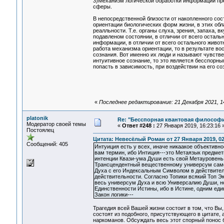
3)Механизм логической обработки информации пр
сферы.
В непосредственной близости от накопленного со
ориентации биологических форм жизни, в этих об
реалльности. Т.е. органы слуха, зрения, запаха,
подавленом состоянии, в отличии от всего осталь
информации, в отличии от всего остального живот
работа механизма ориентации, то в результате в
сознания. Вот именно их люди и называют чувстве
интуитивное сознание, то это является бесспорным
попасть в зависимость, при воздействии на его 
«
Последнее редактирование: 21 Декабря 2021, 14:
platonik
Re: "Бесспорная квантовая философ
Модератор своей темы
«
Ответ #248 :
27 Января 2019, 16:23:16 
Постоялец
Цитата: Невесёлый Роман от 27 Января 2019, 02
Сообщений: 405
Интуиция есть у всех, иначе никаакое объективн
вам термин, ибо Интиция---это Метаязык предмет
интенции Квази-ума Души есть свой Метауровень 
Трансцендентный вещественному универсум само
Духа с его Индексальным Символом в действитель
действительности. Согласно Топики всякий Топ Э
весь универсум Духа и всю Универсалию Души, но
Единственности Истины, ибо в Истине, одним еди
Закон логики---
Трагедия всей Вашей жизни состоит в том, что Вы
состоят из подобного, присутствующего в цитате
наркоманов. Обсуждать весь этот спорный понос