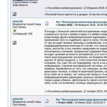
Сaementarius Civitas
Solis Aeterna
«
Последнее редактирование: 12 Февраля 2018, 02:
«Осенний Ангел прячется в дождях. В листве янтарн
platonik
Re: "Бесспорная квантовая философ
Модератор своей темы
«
Ответ #241 :
09 Февраля 2018, 16:55:38
Постоялец
Я всегда с большой симпатией воспринимаю людей 
Сообщений: 405
стремиться лучше к любви и миру и о любви и мир
когда между двумя информационными единицами во
проявления чего то подобного, просто глупо. Особ
от них исходят боевые призывы к конфликтам, к в
модифицированные монстры.Я считаю, что электро
связь, могли бы стать некими символами на знаме
интуитивного сознания, прекрасный художник Рери
исходит целевая истиность восприятия, а от того
токое конструкционное построение, на Знамени М
кругом. В таком продукте, у этого поистине велик
сознание. Он, сам того не подозревая, пусть и н
информации, строение материальной системы, а т
знамени, проявляется от того, что электрон, на нё
квантовых логиках, в области квантовой физики,
Есть плюс-есть минус, нет плюса-нет минуса. А к
информационными единицами, реально проявляетс
током и даже убивать. Деятельность такого сост
либо, если это возможно, вообще запрещаться. Дл
«
Последнее редактирование: 11 Ноября 2019, 19:0
platonik
Re: "Бесспорная квантовая философ
Модератор своей темы
«
Ответ #242 :
14 Июня 2018, 16:03:10 »
Постоялец