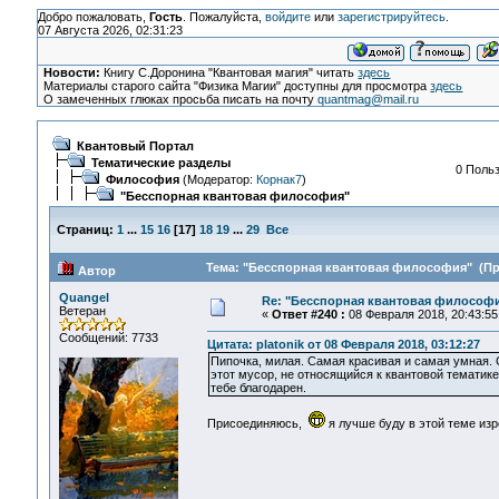
Добро пожаловать,
Гость
. Пожалуйста,
войдите
или
зарегистрируйтесь
.
07 Августа 2026, 02:31:23
Новости:
Книгу С.Доронина "Квантовая магия" читать
здесь
Материалы старого сайта "Физика Магии" доступны для просмотра
здесь
О замеченных глюках просьба писать на почту
quantmag@mail.ru
Квантовый Портал
Тематические разделы
0 Польз
Философия
(Модератор:
Корнак7
)
"Бесспорная квантовая философия"
Страниц:
1
...
15
16
[
17
]
18
19
...
29
Все
Тема: "Бесспорная квантовая философия" (Про
Автор
Quangel
Re: "Бесспорная квантовая философ
Ветеран
«
Ответ #240 :
08 Февраля 2018, 20:43:55
Сообщений: 7733
Цитата: platonik от 08 Февраля 2018, 03:12:27
Пипочка, милая. Самая красивая и самая умная. 
этот мусор, не относящийся к квантовой тематике
тебе благодарен.
Присоединяюсь,
я лучше буду в этой теме из