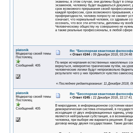
экамены, в этом случае, они должны будут в спец
экзаменов, человеку будет выдаваться документ,
срок возможного прерывания своей профессиональ
каждой профессии, срок возможного прерывания, е
профпригодности, человек попросту не сможет уст
означает, что нормальный человек, со здравым с
осознать, что все эти аттестаты, дипломы-ну воо
Человеческому обществу ну совершенно не нужны 
а также реальные профессионалы, в любой сфере 
platonik
Re: "Бесспорная квантовая философ
Модератор своей темы
«
Ответ #244 :
09 Декабря 2018, 03:24:48
Постоялец
По мере исчерпания естественных накопленых сос
Сообщений: 405
вернуться, невероятно трагическим путём, на уров
человеческие логики будут непроизвольно беднеть
результате чего у них проявится чувство самосо
«
Последнее редактирование: 11 Декабря 2018, 00:
platonik
Re: "Бесспорная квантовая философ
Модератор своей темы
«
Ответ #245 :
22 Декабря 2018, 22:17:41
Постоялец
В мироздании, в информационном состоянии квант
Сообщений: 405
демократическая система отношений, в государств
исходящие от двух информационных единиц, упира
является нейтральная субстанция, а в возникающ
человека, при выборе им варианта решения. В одн
договор между двумя государствами. Такие догов