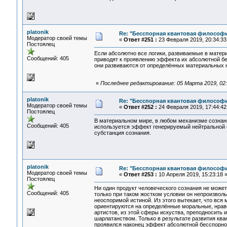
platonik
Re: "Бесспорная квантовая философ
Модератор своей темы
«
Ответ #251 :
23 Февраля 2019, 20:34:33
Постоялец
Если абсолютно все логики, развиваемые в матери
Сообщений: 405
приводят к проявлению эффекта их абсолютной бес
они развиваются от определённых материальных 
«
Последнее редактирование: 05 Марта 2019, 02:2
platonik
Re: "Бесспорная квантовая философ
Модератор своей темы
«
Ответ #252 :
24 Февраля 2019, 17:44:42
Постоялец
В материальном мире, в любом механизме сознани
Сообщений: 405
используется эффект генерируемый нейтральной с
субстанция сознания.
platonik
Re: "Бесспорная квантовая философ
Модератор своей темы
«
Ответ #253 :
10 Апреля 2019, 15:23:18 
Постоялец
Ни один продукт человеческого сознания не может
Сообщений: 405
только при таком жостком условии он непроизвол
неоспоримой истиной. Из этого вытекает, что вся 
ориентируются на определённые моральные, нравст
артистов, из этой сферы искуства, преподносить 
шарлатанством. Только в результате развития ква
проявился наконец эффект абсолютной бесспорно