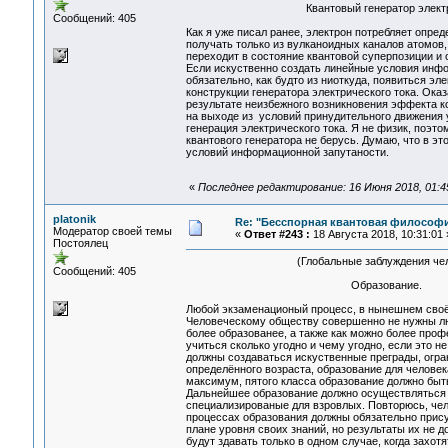
Квантовый генератор электричес
Сообщений: 405
Как я уже писал ранее, электрон потребляет опр
получать только из вулканоидных каналов атомов,
переходит в состояние квантовой суперпозиции и
Если искуственно создать линейные условия инфор
обязательно, как будто из ниоткуда, появиться эл
конструкции генератора электрического тока. Ока
результате неизбежного возникновения эффекта ко
на выходе из условий принудительного движения у
генерация электрического тока. Я не физик, поэто
квантового генератора не берусь. Думаю, что в э
условий информационной запутаности.
«
Последнее редактирование: 16 Июня 2018, 01:45
platonik
Re: "Бесспорная квантовая философ
Модератор своей темы
«
Ответ #243 :
18 Августа 2018, 10:31:01 
Постоялец
(Глобальные заблуждения че
Сообщений: 405
Образование.
Любой экзаменационый процесс, в нынешнем своём
Человеческому обществу совершенно не нужны люд
более образованее, а также как можно более про
учиться сколько угодно и чему угодно, если это 
должны создаваться искуственные преграды, огра
определённого возраста, образование для человек
максимум, пятого класса образование должно быт
Дальнейшее образование должно осуществляться 
специализированые для взровлых. Повторюсь, чел
процессах образования должны обязательно присут
плане уровня своих знаний, но результаты их не
будут здавать только в одном случае, когда захо