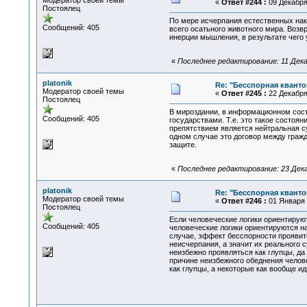
Модератор своей темы
«
Ответ #244 :
09 Декабря 
Постоялец
По мере исчерпания естественных нако
Сообщений: 405
всего осатьного животного мира. Возв
инерции мышления, в результате чего
«
Последнее редактирование: 11 Декабр
platonik
Re: "Бесспорная квант
Модератор своей темы
«
Ответ #245 :
22 Декабря 
Постоялец
В мироздании, в информационном сост
Сообщений: 405
государствами. Т.е. это такое состоя
препятствием является нейтральная су
одном случае это договор между граж
защите.
«
Последнее редактирование: 23 Декаб
platonik
Re: "Бесспорная квант
Модератор своей темы
«
Ответ #246 :
01 Января 2
Постоялец
Если человеческие логики ориентируют
Сообщений: 405
человеческие логики ориентируются на
случае, эффект бесспорности проявит
неисчерпания, а значит их реального 
неизбежно проявляться как глупцы, д
причине неизбежного обеднения челов
как глупцы, а некоторые как вообще 