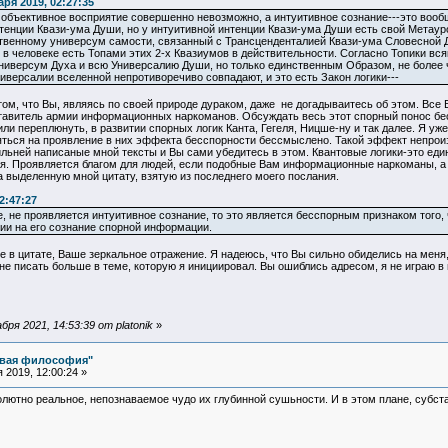
ря 2019, 02:27:35
е объективное восприятие совершенно невозможно, а интуитивное сознание---это воо
нтенции Квази-ума Души, но у интуитивной интенции Квази-ума Души есть свой Метаур
твенному универсум самости, связанный с Трансценденталией Квази-ума Словесной
 в человеке есть Топами этих 2-х Квазиумов в действительности. Согласно Топики вся
ниверсум Духа и всю Универсалию Души, но только единственным Образом, не более ч
версалии вселенной непротиворечиво совпадают, и это есть Закон логики---
том, что Вы, являясь по своей природе дураком, даже не догадываитесь об этом. Все 
ставитель армии информационных наркоманов. Обсуждать весь этот спорный понос б
и переплюнуть, в развитии спорных логик Канта, Гегеля, Ницше-ну и так далее. Я уже 
яться на проявление в них эффекта бесспорности бессмыслено. Такой эффект непроиз
льней написаные мной тексты и Вы сами убедитесь в этом. Квантовые логики-это еди
я. Проявляется благом для людей, если подобные Вам информационные наркоманы, а е
а выделенную мной цитату, взятую из последнего моего послания.
2:47:27
е, не проявляется интуитивное сознание, то это является бесспорным признаком того,
вии на его сознание спорной информации.
в цитате, Ваше зеркальное отражение. Я надеюсь, что Вы сильно обиделись на меня,
 не писать больше в теме, которую я инициировал. Вы ошиблись адресом, я не играю в 
ря 2021, 14:53:39 от platonik
»
овая философия"
2019, 12:00:24 »
лютно реальное, непознаваемое чудо их глубинной сушьности. И в этом плане, субст