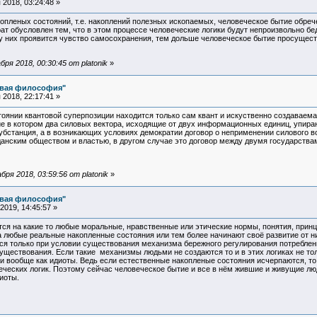
2018, 03:24:48 »
пленых состояний, т.е. накоплений полезных ископаемых, человеческое бытие обрече
рат обусловлен тем, что в этом процессе человеческие логики будут непроизвольно бе
 у них проявится чувство самосохранения, тем дольше человеческое бытие просущест
я 2018, 00:30:45 от platonik
»
овая философия"
2018, 22:17:41 »
оянии квантовой суперпозиции находится только сам квант и искуственно создаваем
ние в котором два силовых вектора, исходящие от двух информационных единиц, упираю
бстанция, а в возникающих условиях демократии договор о неприменении силового во
данским обществом и властью, в другом случае это договор между двумя государства
ря 2018, 03:59:56 от platonik
»
овая философия"
019, 14:45:57 »
ся на какие то любые моральные, нравственные или этические нормы, понятия, принц
 любые реальные накопленные состояния или тем более начинают своё развитие от ни
ся только при условии существования механизма бережного регулирования потреблени
существования. Если такие механизмы людьми не создаются то и в этих логиках не тол
а и вообще как идиоты. Ведь если естественные накопленые состояния исчерпаются, 
еческих логик. Поэтому сейчас человеческое бытие и все в нём жившие и живущие лю
идиоты.