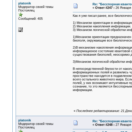
platonik
Re: "Бесспорная квант
Модератор своей темы
«
Ответ #247 :
26 Января 2
Постоялец
Как я уже писал ранее, все биологичес
Сообщений: 405
1) Механизм ориентации в информаци
2) Механизм накопления информации.
3) Механизм логической обработки ин
1)Механизм ориентации предназначен 
биополя, окружающие все биологичес
2)В механизме накопления информации
информационое состояние квантовой с
существования биополей, неосоримо до
3)Механизм логической обработки ин
В непосредственной близости от нако
информационных полей и развились чу
пространстве находится в подавленом 
всего остального животного мира. Есл
полей, у них возникают интуитивные п
сознание, то это является бесспорным 
информации.
«
Последнее редактирование: 21 Декаб
platonik
Re: "Бесспорная квант
Модератор своей темы
«
Ответ #248 :
27 Января 2
Постоялец