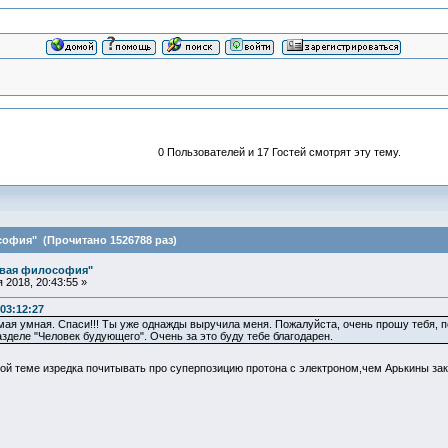
0 Пользователей и 17 Гостей смотрят эту тему.
офия" (Прочитано 1526788 раз)
овая философия"
2018, 20:43:55 »
03:12:27
ая умная. Спаси!!! Ты уже однажды выручила меня. Пожалуйста, очень прошу тебя, пе
зделе "Человек будующего". Очень за это буду тебе благодарен.
той теме изредка почитывать про суперпозицию протона с электроном,чем Арькины з