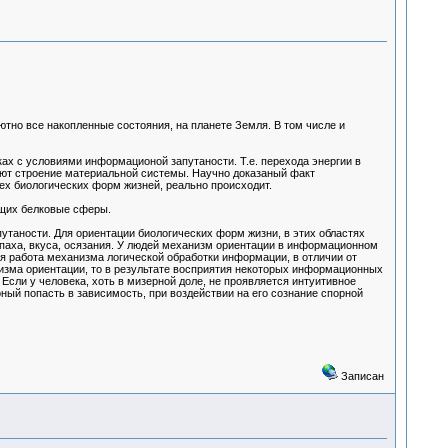
но все накопленные состояния, на планете Земля. В том числе и
ах с условиями информационой запутаности. Т.е. перехода энергии в
уют строение материальной системы. Научно доказаный факт
ех биологических форм жизней, реально происходит.
ющих белковые сферы.
таности. Для ориентации биологических форм жизни, в этих областях
апаха, вкуса, осязания. У людей механизм ориентации в информационном
ся работа механизма логической обработки информации, в отличии от
низма ориентации, то в результате восприятия некоторых информационных
Если у человека, хоть в мизерной доле, не проявляется интуитивное
оный попасть в зависимость, при воздействии на его сознание спорной
Записан