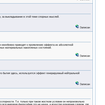
и, за выкладывание в этой теме спорных мыслей.
Записан
 и неизбежно приводят к проявлению эффекта их абсолютной
ённых материальных накопленых состояний.
Записан
го бытия здесь, используется эффект генерируемый нейтральной
Записан
спорности. Т.е. только при таком жостком условии он непроизвольно
о вся мировая философия это не наука, а искуство владения словом, где