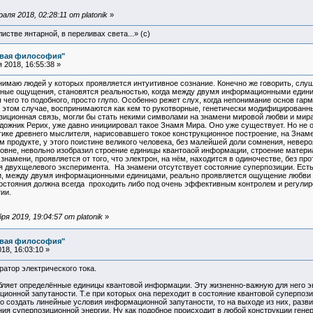
ля 2018, 02:28:11 от platonik
»
истве янтарной, в переливах света...» (c)
овая философия"
2018, 16:55:38 »
имаю людей у которых проявляется интуитивное сознание. Конечно же говорить, слуша
нные ощущения, становятся реальностью, когда между двумя информационными едини
 чего то подобного, просто глупо. Особенно режет слух, когда непонимание основ гар
в этом случае, воспринимаются как кем то рукотворные, генетически модифицированны
иционная связь, могли бы стать некими символами на знамени мировой любви и мира.
дожник Рерих, уже давно инициировал такое Знамя Мира. Оно уже существует. Но не от
гике древнего мыслителя, нарисовавшего токое конструкционное построение, на Знам
м продукте, у этого поистине великого человека, без малейшей доли сомнения, неверо
овне, невольно изобразил строение единицы квантоаой информации, строение материа
амени, проявляется от того, что электрон, на нём, находится в одиночестве, без прот
 двухщелевого эксперимента. На знамени отсутствует состояние суперпозиции. Есть п
, между двумя информационными единицами, реально проявляется ощущение любви и 
состояния должна всегда проходить либо под очень эффективным контролем и регулиро
ии.
я 2019, 19:04:57 от platonik
»
овая философия"
18, 16:03:10 »
ктрического тока.
ебляет определённые единицы квантовой информации. Эту жизненно-важную для него эн
ионной запутаности. Т.е при которых она переходит в состояние квантовой суперпоз
о создать линейные условия информационной запутаности, то на выходе из них, развив
ния суперпозиционной энергии. Ну как подобное происходит в любой конструкции генер