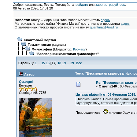
Добро пожаловать,
Гость
. Пожалуйста,
войдите
или
зарегистрируйтесь
.
08 Августа 2026, 17:31:20
Новости:
Книгу С.Доронина "Квантовая магия" читать
здесь
Материалы старого сайта "Физика Магии" доступны для просмотра
здесь
О замеченных глюках просьба писать на почту
quantmag@mail.ru
Квантовый Портал
Тематические разделы
Философия
(Модератор:
Корнак7
)
"Бесспорная квантовая философия"
Страниц:
1
...
15
16
[
17
]
18
19
...
29
Все
Тема: "Бесспорная квантовая филос
Автор
Quangel
Re: "Бесспорная квант
Ветеран
«
Ответ #240 :
08 Февраля 
Сообщений: 7735
Цитата: platonik от 08 Февраля 2018, 
Пипочка, милая. Самая красивая и сам
мусорную яму, которая находится в ра
Присоединяюсь,
я лучше буду в э