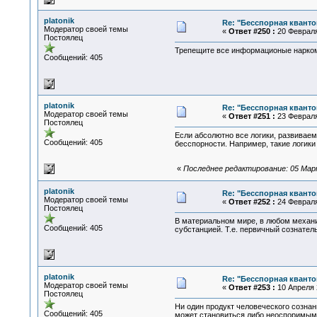
platonik
Re: "Бесспорная квант
Модератор своей темы
«
Ответ #250 :
20 Февраля 
Постоялец
Трепещите все информационые наркома
Сообщений: 405
platonik
Re: "Бесспорная квант
Модератор своей темы
«
Ответ #251 :
23 Февраля 
Постоялец
Если абсолютно все логики, развиваем
Сообщений: 405
бесспорности. Например, такие логики
«
Последнее редактирование: 05 Марта
platonik
Re: "Бесспорная квант
Модератор своей темы
«
Ответ #252 :
24 Февраля 
Постоялец
В материальном мире, в любом механи
Сообщений: 405
субстанцией. Т.е. первичный сознател
platonik
Re: "Бесспорная квант
Модератор своей темы
«
Ответ #253 :
10 Апреля 2
Постоялец
Ни один продукт человеческого сознан
Сообщений: 405
может становиться либо неоспоримым н