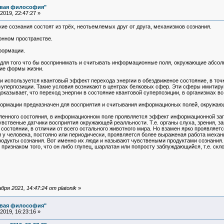
овая философия"
019, 22:47:27 »
кие сознания состоят из трёх, неотьемлемых друг от друга, механизмов сознания.
онном пространстве.
формации.
для того что бы воспринимать и считывать информационные поля, окружающие абсолют
кие формы жизни.
 используется квантовый эффект перехода энергии в обездвиженое состояние, в точк
уперпозиции. Такие условия возникают в центрах белковых сфер. Эти сферы имитир
казывает, что переход энергии в состояние квантовой суперпозиции, в организмах вс
формации предназначен для восприятия и считывания информационых полей, окружа
пленного состояния, в информационном поле проявляется эффект информационной запу
вственые датчики восприятия окружающей реалльности. Т.е. органы слуха, зрения, з
состоянии, в отличии от всего остального животного мира. Но взамен ярко проявляет
и у человека, постояно или периодически, проявляется более выраженая работа меха
родукты сознания. Вот именно их люди и называют чувствеными продуктами сознания. 
признаком того, что он либо глупец, шарлатан или попросту заблуждающийся, т.е. скл
ря 2021, 14:47:24 от platonik
»
овая философия"
019, 16:23:16 »