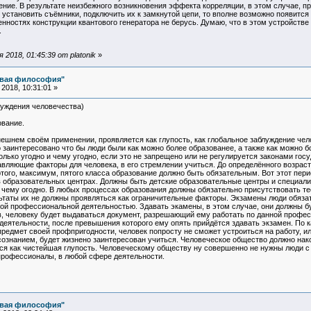
ние. В результате неизбежного возникновения эффекта корреляции, в этом случае, пр
установить съёмники, подключить их к замкнутой цепи, то вполне возможно появится г
енностях конструкции квантового генератора не берусь. Думаю, что в этом устройств
.
2018, 01:45:39 от platonik
»
овая философия"
2018, 10:31:01 »
ния человечества)
е.
ешнем своём применении, проявляется как глупость, как глобальное заблуждение че
 заинтересовано что бы люди были как можно более образованее, а также как можно 
лько угодно и чему угодно, если это не запрещено или не регулируется законами го
вляющие факторы для человека, в его стремлении учиться. До определённого возраста
ртого, максимум, пятого класса образование должно быть обязательным. Вот этот пе
 образовательных центрах. Должны быть детские образовательные центры и специали
 чему огодно. В любых процессах образования должны обязательно присутствовать те
льтаты их не должны проявляться как ограничительные факторы. Экзамены люди обязат
ой профессиональной деятельностью. Здавать экамены, в этом случае, они должны бу
, человеку будет выдаваться документ, разрешающий ему работать по данной професс
еятельности, после превышения которого ему опять прийдётся здавать экзамен. По к
предмет своей профпригодности, человек попросту не сможет устроиться на работу, и
сознанием, будет жизнено заинтересован учиться. Человеческое общество должно нак
ся как чистейшая глупость. Человеческому обществу ну совершенно не нужны люди с 
профессионалы, в любой сфере деятельности.
овая философия"