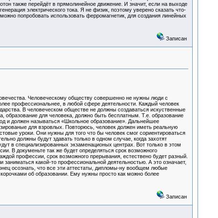
отон также перейдёт в прямолинейное движение. И значит, если на выходе
енерация электрического тока. Я не физик, поэтому уверено сказать что-
е можно попробовать использовать ферромагнетик, для создания линейных
Записан
ловечества. Человеческому обществу совершенно не нужны люди с
более профессиональнее, в любой сфере деятельности. Каждый человек
сударства. В человеческом обществе не должны создаваться искуственные
, образование для человека, должно быть бесплатным. Т.е. образование
риод и должен называться «Школьное образование». Дальнейшее
зированые для взровлых. Повторюсь, человек должен иметь реальную
стовые уроки. Они нужны для того что бы человек смог сориентироваться
ельно должны будут здавать только в одном случае, когда захотят
дут в специализированных экзаменационых центрах. Вот только в этом
ии. В докуменьте так же будет определяться срок возможного
аждой профессии, срок возможного прерывания, естествено будет разный.
ли заниматься какой-то профессиональной деятельностью. А это означает,
онец осознать, что все эти аттестаты, дипломы-ну вообщем любые
корочками об образовании. Ему нужны просто как можно более
Записан