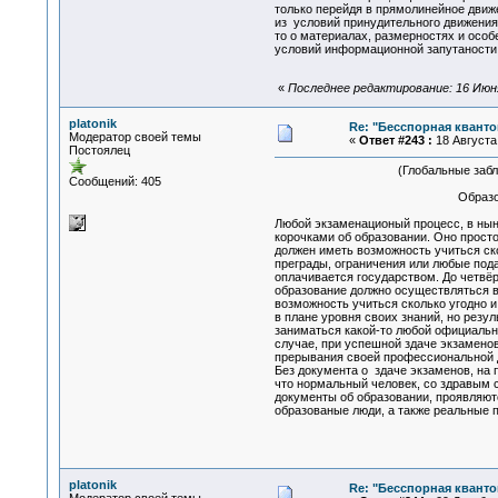
только перейдя в прямолинейное движе
из условий принудительного движения 
то о материалах, размерностях и особ
условий информационной запутаности
«
Последнее редактирование: 16 Июня 
platonik
Re: "Бесспорная квант
Модератор своей темы
«
Ответ #243 :
18 Августа 
Постоялец
(Глобальные заблужде
Сообщений: 405
Образовани
Любой экзаменационый процесс, в нын
корочками об образовании. Оно просто
должен иметь возможность учиться ско
преграды, ограничения или любые пода
оплачивается государством. До четвё
образование должно осуществляться в
возможность учиться сколько угодно и
в плане уровня своих знаний, но резу
заниматься какой-то любой официальн
случае, при успешной здаче экзаменов
прерывания своей профессиональной д
Без документа о здаче экзаменов, на 
что нормальный человек, со здравым 
документы об образовании, проявляют
образованые люди, а также реальные 
platonik
Re: "Бесспорная квант