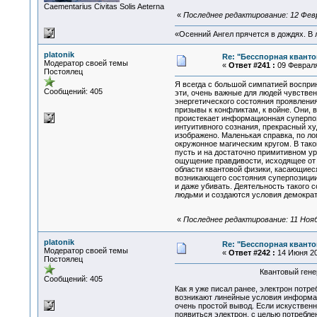
Сaementarius Civitas Solis Aeterna
«
Последнее редактирование: 12 Февра
«Осенний Ангел прячется в дождях. В л
platonik
Re: "Бесспорная квант
Модератор своей темы
«
Ответ #241 :
09 Февраля 
Постоялец
Я всегда с большой симпатией восприн
Сообщений: 405
эти, очень важные для людей чувстве
энергетического состояния проявления
призывы к конфликтам, к войне. Они, 
проистекает информационная суперпоз
интуитивного сознания, прекрасный ху
изображено. Маленькая справка, по ло
окружонное магическим кругом. В тако
пусть и на достаточно примитивном ур
ощущение правдивости, исходящее от зн
области квантовой физики, касающиеся
возникающего состояния суперпозиции
и даже убивать. Деятельность такого 
людьми и создаются условия демократ
«
Последнее редактирование: 11 Ноябр
platonik
Re: "Бесспорная квант
Модератор своей темы
«
Ответ #242 :
14 Июня 20
Постоялец
Квантовый генератор эле
Сообщений: 405
Как я уже писал ранее, электрон потр
возникают линейные условия информац
очень простой вывод. Если искуственн
появиться электрон, с целью потребле