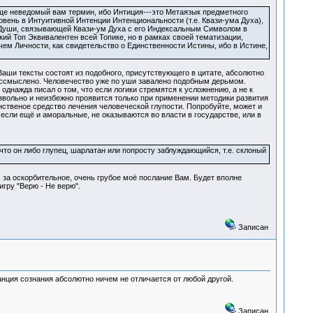
бще неведомый вам термин, ибо Интиция---это Метаязык предметного
овень в Интуитивной Интенции Интенциональности (т.е. Квази-ума Духа),
 Души, связывающей Квази-ум Духа с его Индексальным Символом в
кий Топ Эквивалентен всей Топике, но в рамках своей тематизации,
ем Личности, как свидетельство о Единственности Истины, ибо в Истине,
Ваши тексты состоят из подобного, присутствующего в цитате, абсолютно
ессмыслено. Человечество уже по уши завалено подобным дерьмом.
однажда писал о том, что если логики стремятся к усложнению, а не к
вольно и неизбежно проявится только при применении методики развития
нственое средство лечения человеческой глупости. Попробуйте, может и
сли ещё и аморальные, не оказываются во власти в государстве, или в
 что он либо глупец, шарлатан или попросту заблуждающийся, т.е. склоный
 за оскорбительное, очень грубое моё послание Вам. Будет вполне
игру "Верю - Не верю".
Записан
анция сознания абсолютно ничем не отличается от любой другой.
Записан