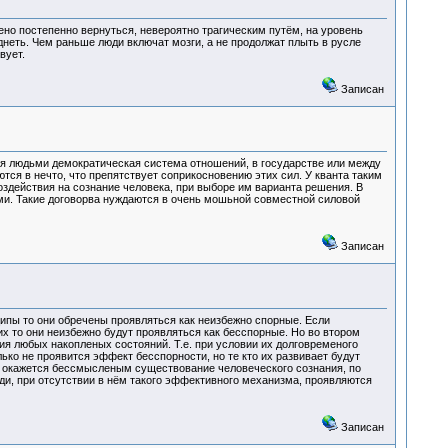
но постепенно вернуться, невероятно трагическим путём, на уровень
днеть. Чем раньше люди включат мозги, а не продолжат плыть в русле
вует.
Записан
ая людьми демократическая система отношений, в государстве или между
тся в нечто, что препятствует соприкосновению этих сил. У кванта таким
здействия на сознание человека, при выборе им варианта решения. В
ми. Такие договорва нуждаются в очень мошьной совместной силовой
Записан
ипы то они обречены проявляться как неизбежно спорные. Если
х то они неизбежно будут проявляться как бесспорные. Но во втором
я любых накопленых состояний. Т.е. при условии их долговременого
ько не проявится эффект бесспорности, но те кто их развивает будут
то окажется бессмысленым существование человеческого сознания, по
ди, при отсутствии в нём такого эффективного механизма, проявляются
Записан