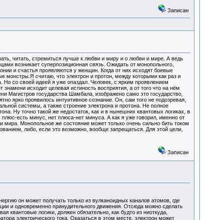
Записан
ть, читать, стремиться лучше к любви и миру и о любви и мире. А ведь
цами возникает суперпозиционная связь. Ожидать от монопольного,
монии и счастья проявляются у женщин. Когда от них исходят боевые
е монстры.Я считаю, что электрон и протон, между которыми как раз и
 Но со своей идеей я уже опаздал. Человек, с ярким проявлением
 знамени исходит целевая истиность восприятия, а от того что на нём
ени Магистров государства Шамбала, изображено само это государство,
ятно ярко проявилось интуитивное сознание. Он, сам того не подозревая,
льной системы, а также строение электрона и протона. Не полное
она. Ну точно такой же недостаток, как и в нынешних квантовых логиках, в
люс-есть минус, нет плюса-нет минуса. А как я уже говорил, именно от
мира. Монопольное же состояние может только очень сильно бить током
ванием, либо, если это возможно, вообще запрещаться. Для этой цели,
Записан
ергию он может получать только из вулканоидных каналов атомов, где
иции и одновременно принудительного движения. Отсюда можно сделать
ая квантовые логики, должен обязательно, как будто из ниоткуда,
атора электрического тока. Оказаться в этом месте, электрон может