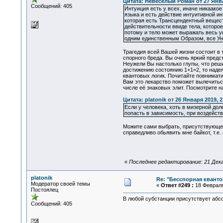
Цитата: Невесёлый Роман от 27 Янва
Сообщений: 405
Интуиция есть у всех, иначе никаако
языка и есть действие интуитивной и
которая есть Трансцендентный вещес
действительности ввиде тела, которое
потому и тело может выражать весь у
одним единственным Образом, все Уни
Трагедия всей Вашей жизни состоит в 
спорного бреда. Вы очень яркий пред
Неужели Вы настолько глупы, что решил
достижению состоянию 1+1=2, то наде
квантовых логик. Почитайте повнимати
Вам это лекарство поможет вылечитьс
числе её знаковых элит. Посмотрите н
Цитата: platonik от 26 Января 2019, 2
Если у человека, хоть в мизерной дол
попасть в зависимость, при воздейст
Можите сами выбрать, присутствующее 
справедливо обьявить мне байкот, т.е.
«
Последнее редактирование: 21 Декаб
platonik
Re: "Бесспорная квант
Модератор своей темы
«
Ответ #249 :
18 Февраля 
Постоялец
В любой субстанции присутствует абсо
Сообщений: 405