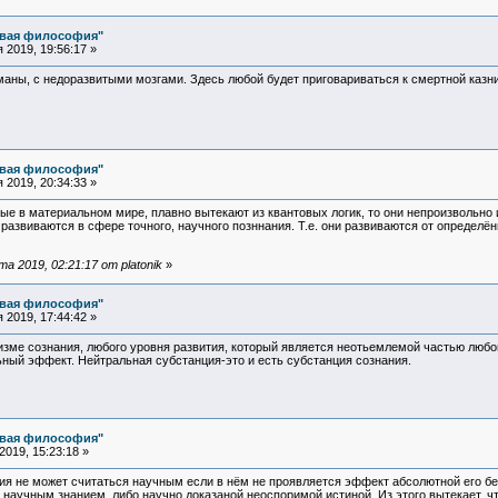
овая философия"
2019, 19:56:17 »
ны, с недоразвитыми мозгами. Здесь любой будет приговариваться к смертной казн
овая философия"
2019, 20:34:33 »
ые в материальном мире, плавно вытекают из квантовых логик, то они непроизвольно
 развиваются в сфере точного, научного позннания. Т.е. они развиваются от определ
 2019, 02:21:17 от platonik
»
овая философия"
2019, 17:44:42 »
зме сознания, любого уровня развития, который является неотьемлемой частью любо
ьный эффект. Нейтральная субстанция-это и есть субстанция сознания.
овая философия"
019, 15:23:18 »
ия не может считаться научным если в нём не проявляется эффект абсолютной его бес
аучным знанием, либо научно доказаной неоспоримой истиной. Из этого вытекает, чт