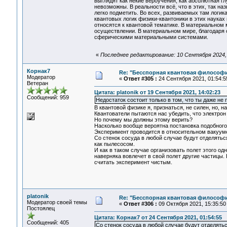
выглядят как некие вероучения, как абсолютная 
невозможны. В реальности всё, что в этих, так н
легко подметить. Во всех, развиваемых там логика
квантовых логик физики-квантоники в этих науках 
относятся к квантовой тематике. В материальном 
осуществлении. В материальном мире, благодаря 
сферическими материальными системами.
«
Последнее редактирование: 10 Сентября 2024, 0
Корнак7
Re: "Бесспорная квантовая философ
Модератор
«
Ответ #305 :
24 Сентября 2021, 01:54:5
Ветеран
Цитата: platonik от 19 Сентября 2021, 14:02:23
Сообщений: 959
Недостаток состоит только в том, что ты даже не
В квантовой физике я, признаться, не силен, но,
Квантователи пытаются нас убедить, что электрон
Но почему мы должны этому верить?
Насколько вообще вероятна постановка подобног
Эксперимент проводится в относительном вакуум
Со стенок сосуда в любой случае будут отделятьс
как пылесосом.
И как в таком случае организовать полет этого одн
наверняка вовлечет в свой полет другие частицы.
считать эксперимент чистым.
platonik
Re: "Бесспорная квантовая философ
Модератор своей темы
«
Ответ #306 :
09 Октября 2021, 15:35:50
Постоялец
Цитата: Корнак7 от 24 Сентября 2021, 01:54:55
Сообщений: 405
Со стенок сосуда в любой случае будут отделятьс