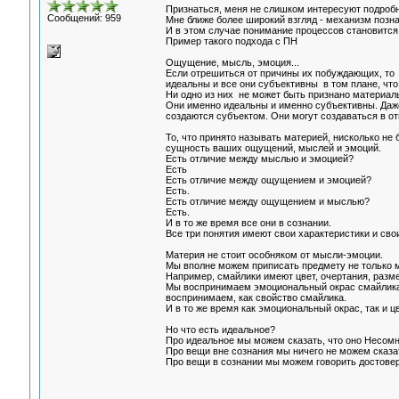
Признаться, меня не слишком интересуют подроб
Сообщений: 959
Мне ближе более широкий взгляд - механизм позна
И в этом случае понимание процессов становится
Пример такого подхода с ПН
Ощущение, мысль, эмоция...
Если отрешиться от причины их побуждающих, то 
идеальны и все они субъективны в том плане, что
Ни одно из них не может быть признано материал
Они именно идеальны и именно субъективны. Даже
создаются субъектом. Они могут создаваться в отв
То, что принято называть материей, нисколько не
сущность ваших ощущений, мыслей и эмоций.
Есть отличие между мыслью и эмоцией?
Есть
Есть отличие между ощущением и эмоцией?
Есть.
Есть отличие между ощущением и мыслью?
Есть.
И в то же время все они в сознании.
Все три понятия имеют свои характеристики и сво
Материя не стоит особняком от мысли-эмоции.
Мы вполне можем приписать предмету не только 
Например, смайлики имеют цвет, очертания, разм
Мы воспринимаем эмоциональный окрас смайлика то
воспринимаем, как свойство смайлика.
И в то же время как эмоциональный окрас, так и цв
Но что есть идеальное?
Про идеальное мы можем сказать, что оно Несомне
Про вещи вне сознания мы ничего не можем сказа
Про вещи в сознании мы можем говорить достоверн