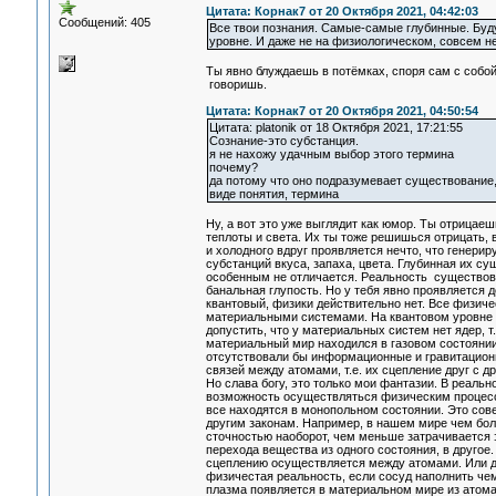
Цитата: Корнак7 от 20 Октября 2021, 04:42:03
Сообщений: 405
Все твои познания. Самые-самые глубинные. Буду
уровне. И даже не на физиологическом, совсем н
Ты явно блуждаешь в потёмках, споря сам с собо
говоришь.
Цитата: Корнак7 от 20 Октября 2021, 04:50:54
Цитата: platonik от 18 Октября 2021, 17:21:55
Сознание-это субстанция.
я не нахожу удачным выбор этого термина
почему?
да потому что оно подразумевает существование,
виде понятия, термина
Ну, а вот это уже выглядит как юмор. Ты отрицае
теплоты и света. Их ты тоже решишься отрицать, 
и холодного вдруг проявляется нечто, что генери
субстанций вкуса, запаха, цвета. Глубинная их с
особенным не отличается. Реальность существова
банальная глупость. Но у тебя явно проявляется 
квантовый, физики действительно нет. Все физич
материальными системами. На квантовом уровне т
допустить, что у материальных систем нет ядер, т
материальный мир находился в газовом состоянии. 
отсутствовали бы информационные и гравитацион
связей между атомами, т.е. их сцепление друг с
Но слава богу, это только мои фантазии. В реаль
возможность осуществляться физическим процессам
все находятся в монопольном состоянии. Это сов
другим законам. Например, в нашем мире чем бол
сточностью наоборот, чем меньше затрачивается 
перехода вещества из одного состояния, в другое
сцеплению осуществляется между атомами. Или др
физичестая реальность, если сосуд наполнить чем-
плазма появляется в материальном мире из атома,