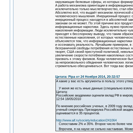
окружающие белковые сферы, из которых формируе
А работа механизма ориентации в информационном 
исключительно только мыслетворчество, стал обес
Абсолютно всё, что выдаёт механизм логической 
человеческого мышления. Инерционный процесс со
инерционный процесс находится в абсолютной зав
законам он не может. По этой причине все продук
информационные наркотики. Здесь нужно прояснит
накопления информации. Люди исключительно чувс
приходят к бесспорному выводу, что таким образ
естественные накопления, от которых человеческо
объясняется тем, что информационные наркотики 
и осознавать реальность. Ярчайшим примером, в э
безграничной свободы потребления естественых на
творят, США своей преступной политикой, невольн
увеличение скорости потебления накопленых состо
призвать к этому физиков. Когда человеческое быт
за непроизвольного обеднения человеческих логик
стремительно обесцениваться. Вот тогда вас физи
Цитата: Pipa от 24 Ноября 2014, 20:32:57
А какие у вас есть аргументы в пользу этого утв
У меня же есть иные данные (специально взяла и
Цитата:
Российские академики оценили вклад РФ в мирову
12:54 18/05/2010
По мнению российских ученых, в 2009 году вклад
ученый секретарь Президиума Российской академ
оценивается в 35 процентов.
http://www.aif.ru/society/education/241064
Сопоставим 2% и 35%. Второе число более чем в 1
Впрочем, я на науке не сильно настаиваю. Может