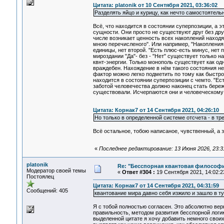
Цитата: platonik от 10 Сентября 2021, 03:36:02
Разделять яйцо и курицу, как нечто самостоятел
Всё, что находится в состоянии суперпозиции, а
сущности. Они просто не существуют друг без дру
числе возникает ценность всех накоплений наход
мною перечисленого". Или например, "Накопления
единицы, нет второй. "Есть плюс-есть минус, нет 
мироздании "Да"- без - "Нет" существует только н
квнт-энергии. Только монополь существует как о
враждебен. Нахождение в нём такого состояния н
фактор можно легко подметить по тому как быстро
находится в состоянии суперпозиции с чемто. "Ес
заботой человечества должно наконец стать бере
существовали. Исчерпаются они и человеческому 
Цитата: Корнак7 от 14 Сентября 2021, 04:26:10
Но только в определенной системе отсчета - в т
Всё остальное, тобою написаное, чувственный, а 
«
Последнее редактирование: 13 Июня 2026, 23:31
platonik
Re: "Бесспорная квантовая философ
Модератор своей темы
«
Ответ #304 :
19 Сентября 2021, 14:02:2
Постоялец
Цитата: Корнак7 от 14 Сентября 2021, 04:31:59
Сообщений: 405
квантование мира давно себя изжило и зашло в ту
Я с тобой полностью согласен. Это абсолютно вер
правильность, методом развития бесспорной логики
выделенной цитате я хочу добавить немного свои