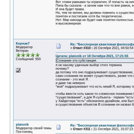
Вот этими рамками ты ограничен. И попасть за ни
Пипа бы сказала - а зачем нам что-то вне рамок, е
И она будет права.
Но, тем не менее, мы должны помнить о существо
понятен и постигаем хотя бы теоретически.
Нет. Мир никогда не будет нам понятен полностью.
и высокомерная.
Корнак7
Re: "Бесспорная квантовая философ
Модератор
«
Ответ #310 :
20 Октября 2021, 04:50:54
Ветеран
Цитата: platonik от 18 Октября 2021, 17:21:55
Сообщений: 959
Сознание-это субстанция.
я не нахожу удачным выбор этого термина
почему?
да потому что оно подразумевает существование,
само сознание не может существовать, разве что 
сознание - это моё Я.
и даже так неверно
"моё" подразумевает что есть некий Я, которому 
чтобы ввести хоть какое-то словесное понимание 
"существование", а для Я-субъекта - термин "есть"
у Хайдеггера "есть" обозначено дазайном, или Быт
а существование объектов В сознании он назвал 
platonik
Re: "Бесспорная квантовая философ
Модератор своей темы
«
Ответ #311 :
21 Октября 2021, 15:07:23
Постоялец