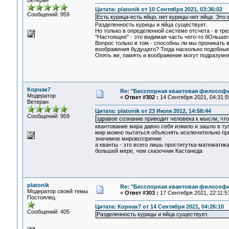
Ветеран
Цитата: platonik от 10 Сентября 2021, 03:36:02
Сообщений: 959
Есть курица-есть яйцо, нет курицы-нет яйца. Это
Разделенность курицы и яйца существует.
Но только в определенной системе отсчета - в тр
"Настоящее" - это видимая часть чего-то бОльшег
Вопрос только в том - способны ли мы проникать в
воображения будущего? Тогда насколько подобные
Опять же, память и воображение могут подразуме
Корнак7
Re: "Бесспорная квантовая философ
Модератор
«
Ответ #302 :
14 Сентября 2021, 04:31:5
Ветеран
Цитата: platonik от 23 Июля 2012, 14:58:44
Сообщений: 959
здравое сознание приводит человека к мысли, чт
квантование мира давно себя изжило и зашло в ту
мир можно пытаться объяснять исключительно приб
значимое мировоззрение
а кванты - это всего лишь проститутка-математик
большей мере, чем сказочник Кастанеда
platonik
Re: "Бесспорная квантовая философ
Модератор своей темы
«
Ответ #303 :
17 Сентября 2021, 22:11:5
Постоялец
Цитата: Корнак7 от 14 Сентября 2021, 04:26:10
Сообщений: 405
Разделенность курицы и яйца существует.