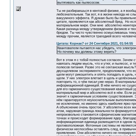
вытягивать как пылесосом.
Ты не разбираешься в квнтовой физике, а я вообщ
любознательным. Так вот, я в жизни никогда не с
вакуумного эффекта. Я думаю было бы правильней
цитате, проявляется как абсолютный бред. Но ес
материальном мире. Они мне абсолютно неинтерес
Какая разница между утверждением физиков и тв
бредом. Ты чисто чувственно осмысливаешь тему,
между прочим, является трагедией всего человече
Цитата: Корнак7 от 24 Сентября 2021, 01:54:55
Квантователи пытаются нас убедить, что электро
Но почему мы должны этому верить?
Вот в этом я с тобой полностью согласен. Зачем 
навязать людям мысль, что и утюг, и пылесос, и те
полюсов питания. Разве это не сектанская мысль?
двухщелевом эксперименте, предположили, что ес
щели могут рикошетить и опять попадать в щель, н
щели. У них электрон влетает в щель и целёхоньк
повторить то, о чём писал уже нераз. В материал
информационной единицей. В нём ничего не сущес
для его гармоничного существования квантовый у
материальный мир и абсолютно всё в нём. Если ра
значит к гармоничным условиям существования. 
нём гарантируется неукоснительным выполнением
не исключение, но именно здесь наиболее ярко п
А объяснение очень простое. У абсолютно всех ми
атом, наружная граница локальности формируется
непроизвольно становится сферическим магнитом,
точках и происходит формирование ядер, благода
информационная единица размещается в одном ядр
противоположная. Фотонные системы не являются 
физически неспособны оставлять след, в привыч
проявлению. Они абсолютно ничего не генерируют. Т