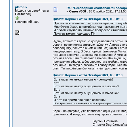
platonik
Re: "Бесспорная квантовая философ
Модератор своей темы
«
Ответ #308 :
18 Октября 2021, 17:21:55
Постоялец
Цитата: Корнак7 от 14 Октября 2021, 05:58:13
Сообщений: 405
Признаться, меня не слишком интересуют подро
Мне ближе более широкий взгляд - механизм позна
И в этом случае понимание процессов становитс
Пример такого подхода с ПН
Чудак, похоже ты даже не догадываешься о том , 
совету, не принял квантовую таблетку. А ведь это
собеседнику, почитал о чём он пишет, каковы его 
инициировал тему. В Бесспорной Квантовой Филос
познания вторичен, а сознание-первично. Я уже м
познает всё». Это гениальная мысль. Как видишь,
проявления эффекта бесспорности в любых логиках
сознание. Но тогда в логиках ты заблуждаешься п
опыт. Ты пошёл ошибочным путём, до гранитной т
Цитата: Корнак7 от 14 Октября 2021, 05:58:13
Есть отличие между мыслью и эмоцией?
Есть
Есть отличие между ощущением и эмоцией?
Есть.
Есть отличие между ощущением и мыслью?
Есть.
И в то же время все они в сознании.
Все три понятия имеют свои характеристики и сво
Здесь, на форуме, уже появлялся один умник, по
сравнения. Я тогда, в ответе ему, даже сочинил ст
Глупый Незнайка
От меня Вам балалайк