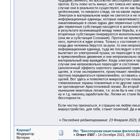
чудодейственного, но абсолютно бесспорного факт
протон. Есть плюс-есть минус, нет плюса-нет мин
случае они в реальности существуют, но их как бы
целёхоньким, то никакого следа, ни на каком экр
Электрон в материальном мире не светится и не ге
информационные единицы, которые накапливаются
накапливающие в своих ядрах две первичные субс
две первичные субстанции находятся в антагонист
в результате возникающей между ними борьбы, в м
вторичные субстанции генерируются монопольным
(она же и субстанция Сознания). Протон не прояв
него, прячется в ядре атома. Только у состояния
когда два человека берутся за руки, то они непро
информационная единица, туда же последует и вто
вылетает из электронной пушки, он переходит в п
в прямолинейное движение и они непроизвольно о
материальный мир враждебен. Когда электрон и пр
случае они непроизвольно переходят в состояние
(анологичный эффекту короткого замыкания) приво
щелях, в этом эксперименте, проистекают линейн
протона передвигаться прямолинейно, оставаясь и
щелей. Вот здесь и появляется микрозгусток плазм
тлевизионные экраны плазменые и по другим зако
не противоречит Аристотилевой логике. Во второй 
нынешние квантовые логики, т.е. если бы в них ст
ну и т.д. наконец заработали бы. Логики их стали
бесспорности.
Если честно признаться, я страшно не люблю писа
мироустройство, для тебя, станет понятней. Да и 
«
Последнее редактирование: 23 Февраля 2023, 04
Корнак7
Re: "Бесспорная квантовая философ
Модератор
«
Ответ #307 :
14 Октября 2021, 05:58:13
Ветеран