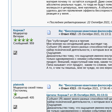
материя почему то остаётся холодной. Даже снежи
абсолютно реальных чудес, то тогда не будут поя
молишься и цитируешь, мне наплевать. А объяснен
удалось достич проявления эффекта бесспорности 
реакция и у меня. .
«
Последнее редактирование: 22 Октября 2021, 05
Корнак7
Re: "Бесспорная квантовая философ
Модератор
«
Ответ #312 :
25 Октября 2021, 01:13:11
Ветеран
Про "субстанции" вкуса и прочие
Сообщений: 959
Мое мнение на сегодняшний день выглядит так.
Субъект (Я) имеет много разных способностей-цен
набор психической деятельности, с которым все м
Ощущения.
Доказательство тому, что ощущения именно внутр
только одновременно с некими событиями вне нас
продукт. Внешний, недоступный нам мир, каким-то
Пипа называет этот продукт, каким-то словом, тип
А то, о чем ты пишешь, мне не чуждо, но оно верн
platonik
Re: "Бесспорная квантовая философ
Модератор своей темы
«
Ответ #313 :
09 Ноября 2021, 17:56:46 
Постоялец
Цитата: Корнак7 от 25 Октября 2021, 01:13:11
Сообщений: 405
Субъект (Я) имеет много разных способностей-це
набор психической деятельности, с которым все 
Ощущения.
Доказательство тому, что ощущения именно внутр
не только одновременно с некими событиями вне 