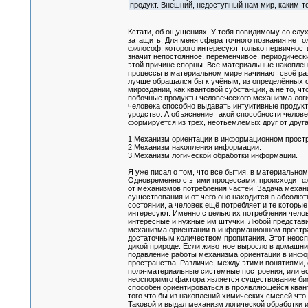
продукт. Внешний, недоступный нам мир, каким-то
Кстати, об ощущениях. У тебя повидимому со слух
затащить. Для меня сфера точного познания не то
философ, которого интересуют только первичност
значит непостоянное, переменчивое, периодическ
этой причине спорны. Все материальные накопленн
процессы в материальном мире начинают своё разв
лучше обращался бы к учёным, из определённых 
мироздании, как квантовой субстанции, а не то, 
побочные продукты человеческого механизма логи
человека способно выдавать интуитивные продукт
уродство. А объяснение такой способности челове
формируется из трёх, неотьемлемых друг от друга
1.Механизм ориентации в информационном простр
2.Механизм накопления информации.
3.Механизм логической обработки информации.
Я уже писал о том, что все бытия, в материальн
Одновременно с этими процессами, происходит ф
от механизмов потребления частей. Задача механ
существования и от чего оно находится в абсолю
состоянии, а человек ещё потребляет и те которы
интересуют. Именно с целью их потребления челов
интересные и нужные им штучки. Любой представи
механизма ориентации в информационном простран
достаточным количеством пропитания. Этот неосп
дикой природе. Если животное выросло в домашних
подавление работы механизма ориентации в инф
пространства. Различие, между этими понятиями, 
поля-материальные системные построения, или ес
неоспоримго фактора является существование биоп
способен ориентироваться в проявляющейся кван
того что бы из накоплений химических смесей чт
Таковой и выдал механизм логической обработки