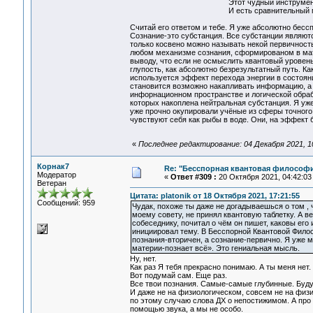
Этот чудный инструмен
И есть сравнительный мом
Считай его ответом и тебе. Я уже абсолютно бесс
Сознание-это субстанция. Все субстанции являю
только косвено можно называть некой первичност
любом механизме сознания, сформированом в мате
выводу, что если не осмыслить квантовый уровень
глупость, как абсолютно безрезультатный путь. К
используется эффект перехода энергии в состоян
становится возможно накапливать информацию, а 
инфорнационном пространстве и логической обраб
которых накоплена нейтральная субстанция. Я уже
уже прочно окупировали учёные из сферы точного 
чувствуют себя как рыбы в воде. Они, на эффект 
«
Последнее редактирование: 04 Декабря 2021, 10:
Корнак7
Re: "Бесспорная квантовая философ
Модератор
«
Ответ #309 :
20 Октября 2021, 04:42:03
Ветеран
Цитата: platonik от 18 Октября 2021, 17:21:55
Сообщений: 959
Чудак, похоже ты даже не догадываешься о том , 
моему совету, не принял квантовую таблетку. А в
собеседнику, почитал о чём он пишет, каковы его
инициировал тему. В Бесспорной Квантовой Фило
познания-вторичен, а сознание-первично. Я уже 
материи-познает всё». Это гениальная мысль.
Ну, нет.
Как раз Я тебя прекрасно понимаю. А ты меня нет.
Вот подумай сам. Еще раз.
Все твои познания. Самые-самые глубинные. Буду
И даже не на физиологическом, совсем не на физи
по этому случаю слова ДХ о непостижимом. А про
помощью звука, а мы не особо.