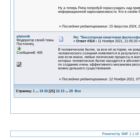
Ну а теперь Рипа попробуй порассуждать над при
информационной наркозависимости. Кто в своём б
«
Последнее редактирование: 15 Августа 2024, 20
platonik
Re: "Бесспорная квантовая философ
Модератор своей темы
«
Ответ #314 :
11 Ноября 2021, 21:05:20 
Постоялец
В человеческом бытие, за всю её историю, не рож
Сообщений: 405
человеческого сознания появляются в результате
или если иначе, любые логические процессы в ма
которых человеческое бытие находится в абсолютн
по созданию очень эффективного механизма регули
можно дольшего существования.
«
Последнее редактирование: 12 Ноября 2021, 07:5
Страниц:
1
...
19
20
[
21
]
22
23
...
29
Все
Powered by SMF 1.1.10