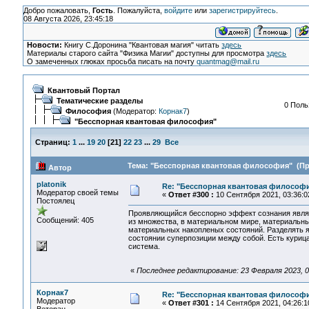
Добро пожаловать,
Гость
. Пожалуйста,
войдите
или
зарегистрируйтесь
.
08 Августа 2026, 23:45:18
Новости:
Книгу С.Доронина "Квантовая магия" читать
здесь
Материалы старого сайта "Физика Магии" доступны для просмотра
здесь
О замеченных глюках просьба писать на почту
quantmag@mail.ru
Квантовый Портал
Тематические разделы
0 Поль
Философия
(Модератор:
Корнак7
)
"Бесспорная квантовая философия"
Страниц:
1
...
19
20
[
21
]
22
23
...
29
Все
Тема: "Бесспорная квантовая философия" (Про
Автор
platonik
Re: "Бесспорная квантовая философ
Модератор своей темы
«
Ответ #300 :
10 Сентября 2021, 03:36:0
Постоялец
Проявляющийся бесспорно эффект сознания являет
Сообщений: 405
из множества, в материальном мире, материальн
материальных накопленых состояний. Разделять я
состоянии суперпозиции между собой. Есть курица
система.
«
Последнее редактирование: 23 Февраля 2023, 03
Корнак7
Re: "Бесспорная квантовая философ
Модератор
«
Ответ #301 :
14 Сентября 2021, 04:26:1