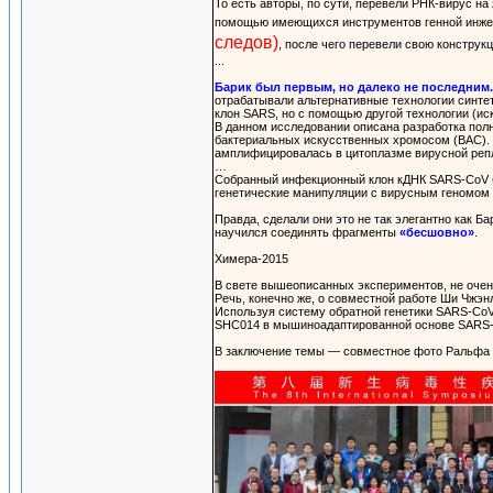
То есть авторы, по сути, перевели РНК-вирус н
помощью имеющихся инструментов генной инжене
следов)
, после чего перевели свою конструк
...
Барик был первым, но далеко не последним
отрабатывали альтернативные технологии синтет
клон SARS, но с помощью другой технологии (и
В данном исследовании описана разработка по
бактериальных искусственных хромосом (BAC). 
амплифицировалась в цитоплазме вирусной репли
…
Собранный инфекционный клон кДНК SARS-CoV был
генетические манипуляции с вирусным геномом 
Правда, сделали они это не так элегантно как Ба
научился соединять фрагменты
«бесшовно»
.
Химера-2015
В свете вышеописанных экспериментов, не очень
Речь, конечно же, о совместной работе Ши Чжэн
Используя систему обратной генетики SARS-Co
SHC014 в мышиноадаптированной основе SARS-
В заключение темы — совместное фото Ральфа Ба