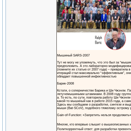
Мышиный SARS-2007
Тут не могу не упомянуть, что это был за “мыш
предположить. А это лабораторно модифицирова
(помните их статью от 2007 года) – превратила 
итераций стал максимально “эффективным”, они 
обладает повышенной инфективностью
Барик-2008
Кстати, о соперничестве Барика и Ши Чжэнли. П
летучемышиными штаммами. В 2008 году группа
а. То есть, по сути, повторила работу Ши Чжэн
какой-то мышиный как в работе 2015 года, а са
Здесь мы сообщаем о разработке, синтезе и вы
мыши (Bat-SCoV), подобного тяжелому острому
Gain-of-Function: «Запретить нельзя продолжить
Многие, кто впервые слышит о вышеописанных 
Политкорректный ответ: для разработки превент