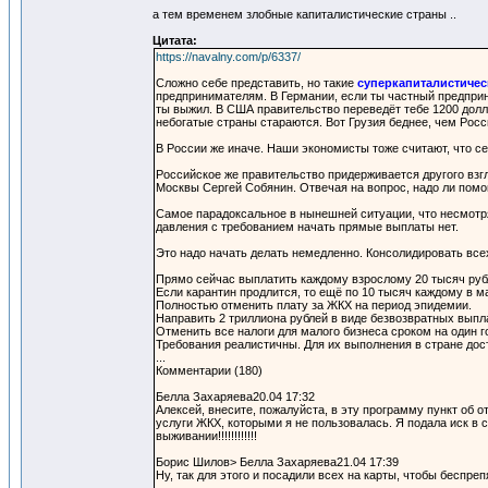
а тем временем злобные капиталистические страны ..
Цитата:
https://navalny.com/p/6337/
Сложно себе представить, но такие
суперкапиталистичес
предпринимателям. В Германии, если ты частный предприни
ты выжил. В США правительство переведёт тебе 1200 доллар
небогатые страны стараются. Вот Грузия беднее, чем Росс
В России же иначе. Наши экономисты тоже считают, что с
Российское же правительство придерживается другого взг
Москвы Сергей Собянин. Отвечая на вопрос, надо ли помог
Самое парадоксальное в нынешней ситуации, что несмотря 
давления с требованием начать прямые выплаты нет.
Это надо начать делать немедленно. Консолидировать всех
Прямо сейчас выплатить каждому взрослому 20 тысяч рубл
Если карантин продлится, то ещё по 10 тысяч каждому в м
Полностью отменить плату за ЖКХ на период эпидемии.
Направить 2 триллиона рублей в виде безвозвратных выпл
Отменить все налоги для малого бизнеса сроком на один г
Требования реалистичны. Для их выполнения в стране до
...
Комментарии (180)
Белла Захаряева20.04 17:32
Алексей, внесите, пожалуйста, в эту программу пункт об о
услуги ЖКХ, которыми я не пользовалась. Я подала иск в су
выживании!!!!!!!!!!!!
Борис Шилов> Белла Захаряева21.04 17:39
Ну, так для этого и посадили всех на карты, чтобы беспре