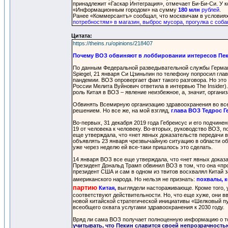
принадлежит «Гаскар Интеграция», отмечает Би-Би-Си. У 
«Информационным городом» на сумму
180 млн
рублей
.
Ранее «Коммерсантъ» сообщал, что москвичам в условиях
потребностям» в магазин, выброс мусора, прогулка с соба
Цитата:
https://theins.ru/opinions/218407
Почему ВОЗ обвиняют в лоббировании интересов Пе
По данным Федеральной разведывательной службы Германи
Spiegel, 21 января Си Цзиньпин по телефону попросил гл
пандемии. ВОЗ опровергает факт такого разговора. Но это 
России Мелита Вуйнович ответила в интервью The Insider)
роль Китая в ВОЗ – явление неизбежное, а, значит, орган
Обвинять Всемирную организацию здравоохранения во всем
решением. Но все же, на мой взгляд,
глава ВОЗ Тедрос Г
Во-первых, 31 декабря 2019 года Гебреисус и его подчин
19 от человека к человеку. Во-вторых, руководство ВОЗ, 
еще утверждала, что «нет явных доказательств передачи в
объявлять 23 января чрезвычайную ситуацию в области общ
уже через неделю ей все-таки пришлось это сделать.
14 января ВОЗ все еще утверждала, что «нет явных доказа
Президент Дональд Трамп обвинил ВОЗ в том, что она «про
президент США и сам в одном из твитов восхвалял Китай з
американского народа. Но нельзя не признать:
похвалы, к
партию
Китая,
выглядели настораживающе. Кроме того, у
соответствуют действительности. Но, что еще хуже, они вв
новой китайской стратегической инициативы «Шелковый пу
всеобщего охвата услугами здравоохранения к 2030 году.
Вряд ли сама ВОЗ получает полноценную информацию о том,
учитывать, что Пекин славится своей непрозрачнос