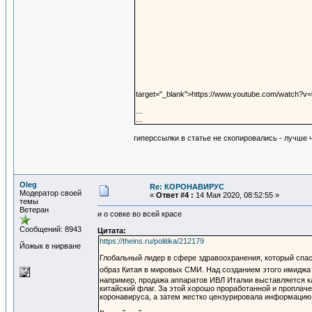
target="_blank">https://www.youtube.com/watch?v
...
...
гиперссылки в статье не скопировались - лучше 
Oleg
Re: КОРОНАВИРУС
Модератор своей
«
Ответ #4 :
14 Мая 2020, 08:52:55 »
темы
Ветеран
и о совке во всей красе
Сообщений: 8943
Цитата:
https://theins.ru/politika/212179
Йожык в нирване
Глобальный лидер в сфере здравоохранения, который спа
образ Китая в мировых СМИ. Над созданием этого имиджа 
например, продажа аппаратов ИВЛ Италии выставляется к
китайский флаг. За этой хорошо проработанной и проплач
коронавируса, а затем жестко цензурировала информацию