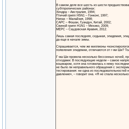
В самом деле все шесть из шести предшествова
субтпропических районах:
Хендра – Австралия, 1994;
Птичий грипп H5N1 – Гонконг, 1997;
Нипах – Малайзия, 1998;
САРС – Фошан, Гуандун, Китай, 2002;
Свиной грипп H1N1 – Мехико, 2009;
МЕРС – Саудовская Аравия, 2012.
Лишь самая последняя, седьмая, эпидемия, эпид
да еще в начале зимы.
Спрашивается, чем же миллионы «конспирологов
появления эпидемии, отличаются от г-жи Ши? Тол
Г-жа Ши провела несколько бессонных ночей, пр
отходами: В последующие недели – самое напря
кошмаром, хотя она готовилась к нему последние
не было ли неправильного обращения с эксперим
тестирования: ни одна из последовательностей 
давление», – говорит она. «Я не спала несколько