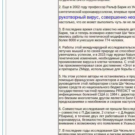
2. Еще в 2002 году профессор Ральф Барик из 
синтетической коронавирусологии, впервые пров
рукотворный вирус, совершенно не
настолько, что ее может выполнить чуть ли не л
3. В последнее время стало известно немало д
Барик, так и теперь всемирно известная Ши Чж
явились работы по генетической модификации к
более 8000 и унесшую жизни 774 человек.
4. Работы этой международной исследовательской
летучих мышей и по своей природе не способно
увенчались успехом, и в 2015 году журнал Natu
генетические изменения, необходимые для HKU4
проникновение вируса в клетки человека. С это
так прокомментировал свое достижение: «Этот в
и препараты ZMapp, используемые для борьбы с 
5. На этом успехе авторы не остановились и пр
помощью французских архитекторов и инженеров
руководителя этой лаборатории стала Ши Чжэньл
кроме средств из национального бюджета также 
государственно-частной программы PREDICT чер
инфекционных болезней США (с 1984 г. директор
его близким многолетним другом является Билл Г
предсказаниями о неизбежном и скором наступл
6. Совместные исследования не прошли бесследн
– совместно с П.Дасзаком, 2 статьи – с Д.Анде
Р.Барика), в течение двух лет работавшая в Ух
коронавируса, безжалостно блокирующая появле
внимание к возможному его появлению в Уханьс
7. В последние годы исследования Ши Чжэньли
молекулам рецептора хозяина и рискам межвидо