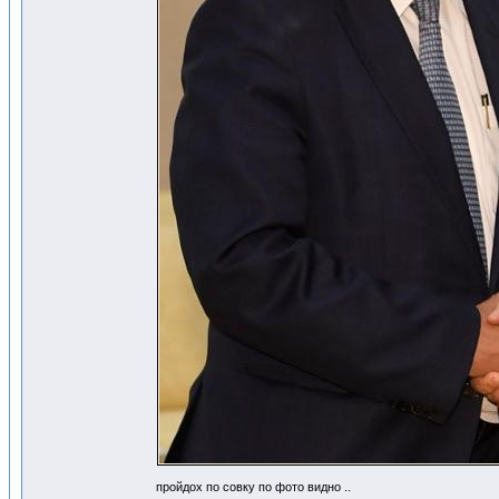
пройдох по совку по фото видно ..