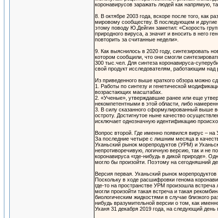
коронавирусов заражать людей как напрямую, та
8. В октябре 2003 года, вскоре после того, как
мировому сообществу. В последующем и другие 
этому поводу Ю.Дейгин заметил: «Скорость груп
природного вируса, а значит и вносить в него 
повторить за считанные недели».
9. Как выяснилось в 2020 году, синтезировать н
котором сообщили, что они смогли синтезирова
300 тыс.чел. Для синтеза коронавируса-суперу
свой продукт исследователям, работающим над 
Из приведенного выше краткого обзора можно с
1. Работы по синтезу и генетической модификац
возрастающих масштабах.
2. «Ученые», утверждавшие ранее или еще утве
некомпетентными в этой области, либо намерен
3. В силу сказанного сформулированный выше в
остроту. Достигнутое ныне качество осуществле
исключает однозначную идентификацию происхож
Вопрос второй. Где именно появился вирус – на
За последние четыре с лишним месяца в качест
Уханьский рынок морепродуктов (УРМ) и Уханьски
непротиворечивую, логичную версию, так и не п
коронавируса «где-нибудь в дикой природе». Од
могло бы произойти. Поэтому на сегодняшний д
Версия первая. Уханьский рынок морепродуктов
Поскольку в ходе расшифровки генома коронави
где-то на пространстве УРМ произошла встреча
могли произойти такая встреча и такая рекомб
биологическим жидкостями в случае близкого ра
нибудь вразумительной версии о том, как именн
Уханя 31 декабря 2019 года, на следующий день