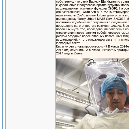
собственно, что сами Барик и Ши Чжэнли с соавт
В дополнение к подготовке против будущих поя
исследованиях усиления функции (GOF). На осно
его патогенность. Хотя SHC014-MA15 аттенуир
патогенность CoV с шипом Urbani дикого типа в
шиповидному белку Urbani-MA15 CoV, SHC014-MA
посчитать подобные исследования с созданием
повышение патогенности в млекопитающих. В с
побочных мутантов, исследования появления но
ограничения представляют собой перекресток о
риском создания более опасных патогенных микр
исследований, и то, заслуживают ли эти типы 
Исходный текст
Были ли эти слова пророческими? В конце 2014-г
2017-ом) отменили. А в Китае никакого моратори
2017 году в Ухане: