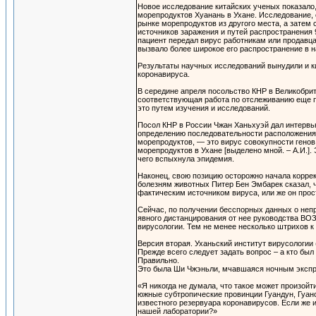
Новое исследование китайских ученых показало, 
морепродуктов Хуанань в Ухане. Исследование, 
рынке морепродуктов из другого места, а затем
источников заражения и путей распространения 
пациент передал вирус работникам или продавц
вызвало более широкое его распространение в н
Результаты научных исследований вынудили и к
коронавируса.
В середине апреля посольство КНР в Великобрита
соответствующая работа по отслеживанию еще п
это путем изучения и исследований.
Посол КНР в России Чжан Ханьхуэй дал интервь
определению последовательности расположения 
морепродуктов, — это вирус совокупности генов
морепродуктов в Ухане [выделено мной. – А.И.]
чего вспыхнула эпидемия.
Наконец, свою позицию осторожно начала корре
болезням животных Питер Бен Эмбарек сказал, ч
фактическим источником вируса, или же он прос
Сейчас, по получении бесспорных данных о непр
явного дистанцирования от нее руководства ВО
вирусологии. Тем не менее несколько штрихов к
Версия вторая. Уханьский институт вирусологии
Прежде всего следует задать вопрос – а кто бы
Правильно.
Это была Ши Чжэньли, мчавшаяся ночным экспре
«Я никогда не думала, что такое может произойти
южные субтропические провинции Гуандун, Гуан
известного резервуара коронавирусов. Если же 
нашей лаборатории?»