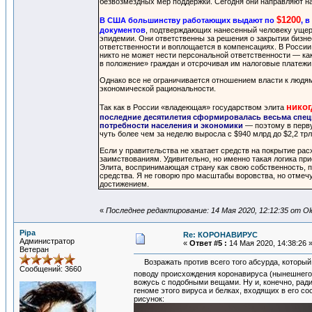
безвозмездных мер поддержки. Сегодня они направляют на
$1200
В США большинству работающих выдают по
, 
документов
, подтверждающих нанесенный человеку ущерб
эпидемии. Они ответственны за решения о закрытии бизне
ответственности и воплощается в компенсациях. В России
никто не может нести персональной ответственности — как 
в положение» граждан и отсрочивая им налоговые платежи
Однако все не ограничивается отношением власти к людя
экономической рациональности.
никог
Так как в России «владеющая» государством элита
последние десятилетия сформировалась весьма специ
потребности населения и экономики
— поэтому в перву
чуть более чем за неделю выросла с $940 млрд до $2,2 трл
Если у правительства не хватает средств на покрытие ра
заимствованиям. Удивительно, но именно такая логика при
Элита, воспринимающая страну как свою собственность, 
средства. Я не говорю про масштабы воровства, но отмечу
достижением.
«
Последнее редактирование: 14 Мая 2020, 12:12:35 от Ol
Pipa
Re: КОРОНАВИРУС
Администратор
«
Ответ #5 :
14 Мая 2020, 14:38:26 
Ветеран
Возражать против всего того абсурда, который п
Сообщений: 3660
поводу происхождения коронавируса (нынешнего 
вожусь с подобными вещами. Ну и, конечно, ради
геноме этого вируса и белках, входящих в его с
рисунок: