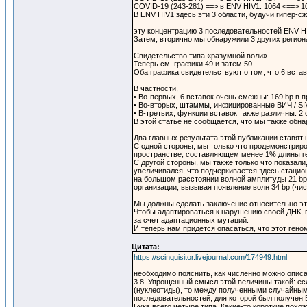
COVID-19 (243-281) ==> в ENV HIV1: 1064 <==> 1
В ENV HIV1 здесь эти 3 области, будучи гипер-сж
эту концентрацию 3 последовательностей ENV H
Затем, вторично мы обнаружили 3 других регион
Свидетельство типа «разумной воли»…
Теперь см. графики 49 и затем 50.
Оба графика свидетельствуют о том, что 6 вста
В частности,
• Во-первых, 6 вставок очень смежны: 169 bp в 
• Во-вторых, штаммы, инфицированные ВИЧ / SIV
• В-третьих, функции вставок также различны: 2
В этой статье не сообщается, что мы также обн
Два главных результата этой публикации ставят 
С одной стороны, мы только что продемонстриров
пространстве, составляющем менее 1% длины ге
С другой стороны, мы также только что показал
увеличивался, что подчеркивается здесь стаци
на большом расстоянии волной амплитуды 21 bp.
организации, вызывая появление волн 34 bp (чис
Мы должны сделать заключение относительно эт
Чтобы адаптироваться к нарушению своей ДНК, в
за счет адаптационных мутаций.
И теперь нам придется опасаться, что этот ген
Цитата:
https://scinquisitor.livejournal.com/174949.html
необходимо пояснить, как численно можно опис
3.8. Упрощенный смысл этой величины такой: 
(нуклеотиды), то между полученными случайными
последовательностей, для которой был получен E
Букв всего четыре типа. Какие-то короткие пох