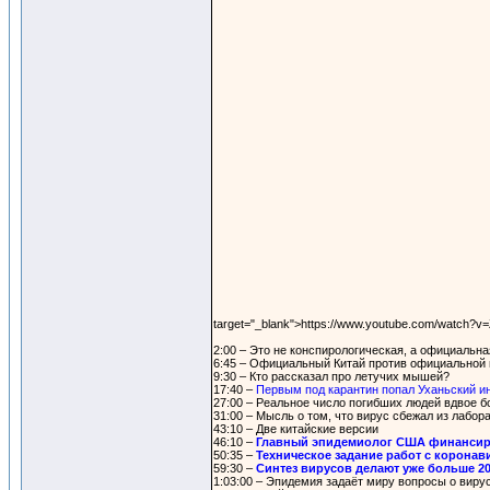
target="_blank">https://www.youtube.com/watch?
2:00 – Это не конспирологическая, а официальна
6:45 – Официальный Китай против официальной
9:30 – Кто рассказал про летучих мышей?
17:40 –
Первым под карантин попал Уханьский и
27:00 – Реальное число погибших людей вдвое 
31:00 – Мысль о том, что вирус сбежал из лабо
43:10 – Две китайские версии
46:10 –
Главный эпидемиолог США финансир
50:35 –
Техническое задание работ с корона
59:30 –
Синтез вирусов делают уже больше 20
1:03:00 – Эпидемия задаёт миру вопросы о виру