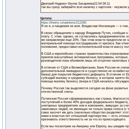
Дмитрий Надеин> Белла Захаряева22.04 09:11
так вы сразу забирайте всю наличку с карточек - неужели
Цитата:
https://theins.ru/opinions/212280
Я не я, и пандемия не моя. Владислав Иноземцев — о том
В своих обращениях к народу Владимир Путин, сообщая о н
плату. С этим, однако, не согласились предприниматели, 
же направлении еще 20%. При этом власти предпочли не з
материальной помощи пострадавшим от кризиса. Как отме
положения, предоставил исполнительной власти массу пол
В США и европейских странах правительства отреагировал
приняли масштабные антикризисные программы, которые, п
руководители пока объявили лишь об отсрочке налоговых 
В отличие от США и Великобритании, Банк России не снизи
дополнительной ликвидности и существенно не ослабил ко
банка) для покрытия бюджетного дефицита. В отличие от 
субсидий малому и среднему бизнесу, в котором занято б
помощи малому бизнесу (вчера в США началось обсуждение
Почему Россия так выделяется сегодня на фоне развитых
отечественной элиты.
Путинская Россия сформировалась как страна, благососто
поступлений и более 40% доходов федерального бюджета, 
унитарных предприятиях или в компаниях, живущих за сче
зависимых людей, не имеющих не только права голоса (с че
сама захочет им дать (насколько общество разделяет этот
ними и властью нет отношений партнерства — есть отнош
признавать ответственность ни за что из происходящего.
Если мы посмотрим на Америку или Европу, мы увидим пря