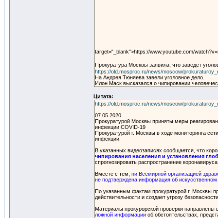
target="_blank">https://www.youtube.com/watch?
Прокуратура Москвы заявила, что заведет уголов
https://old.mosproc.ru/news/moscow/prokuraturo
На Андрея Тюняева завели уголовное дело.
Илон Маск высказался о чипировании человечес
Цитата:
https://old.mosproc.ru/news/moscow/prokuraturo
07.05.2020
Прокуратурой Москвы приняты меры реагировани
инфекции COVID-19
Прокуратурой г. Москвы в ходе мониторинга с
инфекции.
В указанных видеозаписях сообщается, что кор
чипирования населения и установления гло
спрогнозировать распространение коронавируса
Вместе с тем,
ни Всемирной организацией здрав
не подтверждена информация об искусственном 
По указанным фактам прокуратурой г. Москвы пр
действительности и создает угрозу безопасности
Материалы прокурорской проверки направлены 
ложной информации
об обстоятельствах, предст