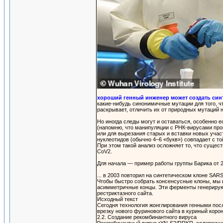
хороший генный инженер может создать син
какие-нибудь синонимичные мутации для того, ч
раскрывает, отличить их от природных мутаций 
Но иногда следы могут и оставаться, особенно е
(напомню, что манипуляции с РНК-вирусами про
или для вырезания старых и вставки новых участ
нуклеотидов (обычно 4–6 «букв») совпадает с т
При этом такой анализ осложняет то, что сущес
CoV2.
Для начала — пример работы группы Барика от 20
... в 2003 повторил на синтетическом клоне SAR
Чтобы быстро собрать консенсусные клоны, мы 
асимметричные концы. Эти ферменты генерирую
рестриктазного сайта.
Исходный текст
Сегодня технология жонглирования генными посл
врезку нового фуринового сайта в куриный коро
2.2. Создание рекомбинантного вируса
Рекомбинантный вирус rYN-S2/RRKR, содержащий 