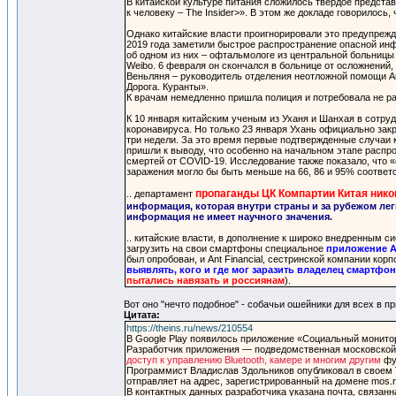
В китайской культуре питания сложилось твердое предста
к человеку – The Insider>». В этом же докладе говорило
Однако китайские власти проигнорировали это предупрежд
2019 года заметили быстрое распространение опасной инф
об одном из них – офтальмологе из центральной больницы
Weibo. 6 февраля он скончался в больнице от осложнений
Веньляня – руководитель отделения неотложной помощи Аи
Дорога. Куранты».
К врачам немедленно пришла полиция и потребовала не р
К 10 января китайским ученым из Уханя и Шанхая в сотру
коронавируса. Но только 23 января Ухань официально зак
три недели. За это время первые подтвержденные случаи
пришли к выводу, что особенно на начальном этапе распр
смертей от COVID-19. Исследование также показало, что 
заражения могло бы быть меньше на 66, 86 и 95% соответ
пропаганды ЦК Компартии Китая нико
.. департамент
информация, которая внутри страны и за рубежом ле
информация не имеет научного значения.
.. китайские власти, в дополнение к широко внедренным 
загрузить на свои смартфоны специальное
приложение Al
был опробован, и Ant Financial, сестринской компании кор
выявлять, кого и где мог заразить владелец смартфо
пытались навязать и россиянам
).
Вот оно "нечто подобное" - собачьи ошейники для всех в п
Цитата:
https://theins.ru/news/210554
В Google Play появилось приложение «Социальный монито
Разработчик приложения — подведомственная московской
доступ к управлению Bluetooth, камере и многим другим
фу
Программист Владислав Здольников опубликовал в своем T
отправляет на адрес, зарегистрированный на домене mos.
В контактных данных разработчика указана почта, связан