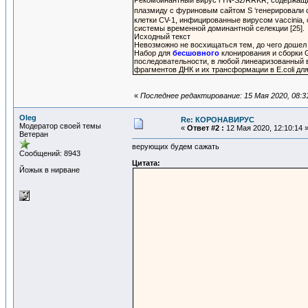
плазмиду с фуриновым сайтом S ‘генерировали 
клетки CV-1, инфицированные вирусом vaccinia
системы временной доминантной селекции [25].
Исходный текст
Невозможно не восхищаться тем, до чего дошел
Набор для
бесшовного
клонирования и сборки G
последовательности, в любой линеаризованный 
фрагментов ДНК и их трансформации в E.coli дл
«
Последнее редактирование: 15 Мая 2020, 08:31
Oleg
Re: КОРОНАВИРУС
Модератор своей темы
«
Ответ #2 :
12 Мая 2020, 12:10:14 
Ветеран
верующих будем сажать
Сообщений: 8943
Цитата:
Йожык в нирване