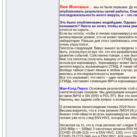
Люк Монтанье
:
…мы не были первыми. До на
опубликовать результаты своей работы. Они 
последовательность иного вируса, и – это 
Это было опубликовано индийцами. Однако их
понимаете? Никто не хочет, чтобы истина уви
хочется ее скрыть…
Если вы хотите, чтобы в геноме коронавируса 
молекулярном уровне, это не может произойти е
лаборатории. Раньше для этого требовалась оче
очень упростился.
Гипотеза следующая. Вирус вышел за пределы эт
быть, ускользнул из рук тех, кто его разрабаты
развитие событий. Собственно говоря, у них бы
Мне эта гипотеза (получить вакцину от СПИД) 
используя коронавирус. Коронавирус может быть 
антител вируса, вызывающего СПИД. И таким обр
Вообще тайное станет явным в любом случае, ра
имелась и последовательность малярии.
Все это указывает, что некто – один человек или 
СПИДа, «вставив» секвенцию ВИЧ в коронавиру
Жан-Клод Перез:
Основным результатом этой об
синтетическим геномом. Мы доказываем концент
вставок ВИЧ2 и SIV (ENV и POL RT). Все это не
Наконец, мы задаем себе вопрос о возможном ис
О возможном происхождении генома 2019-Ncov:
Весьма вероятно, что в этом регионе ЛИОН [4] 
Анализ этой области во всех коронавирусах пок
геноме уже есть след ENV HIV1, который мы об
Несмотря на то, что в этом регионе нет следов 
(243-86bp = ~ 160bp) 3 частичных региона ENV 
COVID-19 (86-113) ==> в ENV HIV1: 1201 <==> 12
COVID-19 (213-244) ==> в ENV HIV1: 424 <==> 39