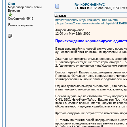
Oleg
Re: КОРОНАВИРУС
Модератор своей темы
«
Ответ #3 :
12 Мая 2020, 16:30:29 
Ветеран
Цитата:
Сообщений: 8943
https://aillarionov.livejournal.com/1180056.html
,
https://www2.kasparov.ru/material.php?id=5EB
Йожык в нирване
Андрей Илларионов
12:00 pm May 12th, 2020
Происхождение коронавируса: единств
В развернувшейся мировой дискуссии о происхо
существенный свет на источник проблемы, с как
Два главных содержательных вопроса можно с
1. Каково происхождение этого коронавируса – 
2. Где именно он появился – на Уханьском рынк
Вопрос первый. Каково происхождение этого кор
Поскольку бОльшая часть современного человеч
заинтересованных, но не вполне подготовленных
Однако довольно быстро выяснилось, что разные
манипуляция с геномом вируса не исключена, тр
Поскольку ученые не смогли по этому вопросу п
CNN, BBC, Нью-Йорк-Таймс, Вашингтон Пост, Фа
якобы внезапно возникшим т.н. «научным консен
общественности придется разбираться и в этом
Краткое содержание результатов изысканий по 
1. Работы по генетической модификации и синте
произошли принципиальные изменения в качестве
Ю.Дейгина SARS нерукотворный.