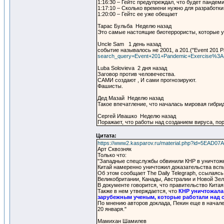
1:16:30 – Гейтс предупреждал, что будет пандем
1:17:10 – Сколько времени нужно для разработк
1:20:00 – Гейтс ее уже обещает
Тарас Бульба Неделю назад
Это самые настоящие биотеррористы, которые ус
Uncle Sam 1 день назад
событие называлось не 2001, а 201.("Event 201 Pan
search_query=Event+201+Pandemic+Exercise%3A+
Luba Solovieva 2 дня назад
Заговор против человечества.
САМИ создают , И сами прогнозируют.
Фашисты.
Дед Мазай Неделю назад
Такое впечатление, что началась мировая гибри
Сергей Ивашко Неделю назад
Поражает, что работы над созданием вируса, п
Цитата:
https://www2.kasparov.ru/material.php?id=5EAD0
Арт Сквозняк
Только что:
"Западные спецслужбы обвинили КНР в уничтож
Китай намеренно уничтожил доказательства вспы
Об этом сообщает The Daily Telegraph, ссылая
Великобритании, Канады, Австралии и Новой Зел
В документе говорится, что правительство Кита
Также в нем утверждается, что
КНР уничтожала
зарубежным ученым, которые работали над 
По мнению авторов доклада, Пекин еще в начале
20 января."
Мамихан Шамилев