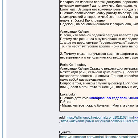
Илларионов изложил все так доступно, пережева
нулевым номером? да потому что, бин ладен, кот
Билл Гейс. Выходит его конечная цель - продать
Сначала спонсировать саму работу по созданию 
коммерческий интерес, и чтоб этот проект был р
планеты. Ужас! Как страшно!
Надеюсь, на основани анализа Илларионова, Бил
Александр Хайкин
И ясно, что главной задачей сегодня является р
Потому что речь шла о жутко опасных исследова
1. а где же пресловутые, "всевездесущие" амер
То, что несут тут убогие тролли, - они сами не
2. Почему может получаться так, что запретов и
несекретных и о неполитических вещах, не сущ
Boris Kotchoubey
Александр Хайкин Сказку о вездесущих американ
может идти речь, если они даже внутри (!) собс
низкопоставленного чиновника. Т.е. они не соб
само собой разумеющимися!
Вопрос в том, в каком случае директор ЦРУ пон
или 2) если в его штате % женщин, цветных и лю
Luka Lukin
Сначала детектив
Илларионов «сделал» Яшин
Гейтса...
«Мама, мы все тяжело больны... Мама, я знаю, м
add
https://aillarionov.livejournal.com/1011107.html
-
,
https://alexandr-palkin.livejournal.com/5895269.html
...
Цитата:
https://rusmonitor.com/andrej-illarionov-sintetich