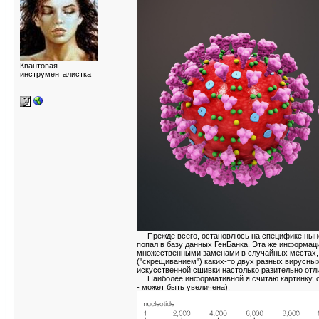
Квантовая
инструменталистка
Прежде всего, остановлюсь на специфике нынеш
попал в базу данных ГенБанка. Эта же информац
множественными заменами в случайных местах, то
("скрещиванием") каких-то двух разных вирусных
искусственной сшивки настолько разительно отли
Наиболее информативной я считаю картинку, опу
- может быть увеличена):