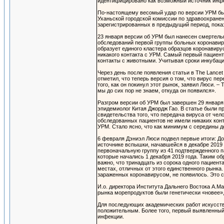
идентифицировано как возможный источник инф
По-настоящему весомый удар по версии УРМ был
Уханьской городской комиссии по здравоохране
зарегистрированных в предыдущий период, показ
23 января версии об УРМ был нанесен смертель
обследований первой группы больных коронавиру
образует единого кластера образцов коронавирус
никакого контакта с УРМ. Самый первый пациент 
контакты с животными. Учитывая сроки инкубаци
Через день после появления статьи в The Lanc
отметил, что теперь версия о том, что вирус п
того, как он покинул этот рынок, заявил Люси. 
мы до сих пор не знаем, откуда он появился».
Разгром версии об УРМ был завершен 29 января п
эпидемиолог Китая Джордж Гао. В статье были п
свидетельства того, что передача вируса от че
обследованных пациентов не имели никаких конт
УРМ. Стало ясно, что как минимум с середины де
6 февраля Дэниэл Люси подвел первые итоги: До
источнике вспышки, начавшейся в декабре 2019 
первоначальную группу из 41 подтвержденного п
которые начались 1 декабря 2019 года. Таким о
важно, что тринадцать из сорока одного пациент
местах, отличных от этого единственного рынка
зараженных коронавирусом, не появилось. Это с
И.о. директора Института Дальнего Востока А.М
рынка морепродуктов были генетически «новее», 
Для последующих академических работ искусств
положительным. Более того, первый выявленный 
инфекции.