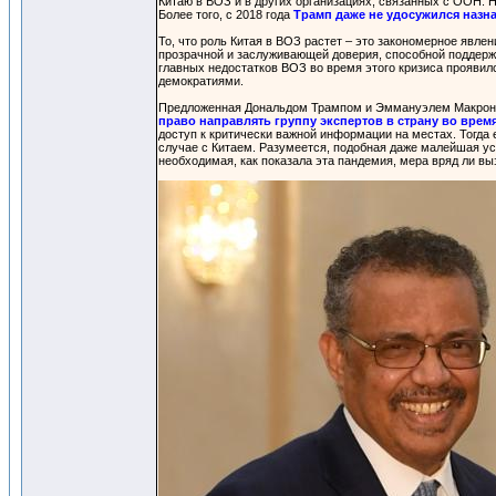
Китаю в ВОЗ и в других организациях, связанных с ООН. 
Более того, с 2018 года
Трамп даже не удосужился назн
То, что роль Китая в ВОЗ растет – это закономерное явле
прозрачной и заслуживающей доверия, способной поддержат
главных недостатков ВОЗ во время этого кризиса прояви
демократиями.
Предложенная Дональдом Трампом и Эммануэлем Макроном
право направлять группу экспертов в страну во время
доступ к критически важной информации на местах. Тогда 
случае с Китаем. Разумеется, подобная даже малейшая ус
необходимая, как показала эта пандемия, мера вряд ли вы