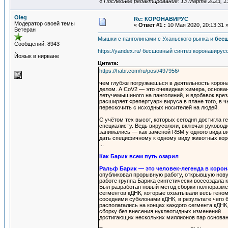
«
Последнее редактирование: 13 Марта 2023, 13
Oleg
Re: КОРОНАВИРУС
Модератор своей темы
«
Ответ #1 :
10 Мая 2020, 20:13:31 
Ветеран
Мышки с панголинами с Уханьского рынка и
бесш
Сообщений: 8943
https://yandex.ru/ бесшовный синтез коронавиру
Йожык в нирване
Цитата:
https://habr.com/ru/post/497956/
чем глубже погружаешься в деятельность корона
делом. А CoV2 — это очевидная химера, основа
летучемышиного на панголиний, и вдобавок вреза
расширяет «репертуар» вируса в плане того, в 
перескочить с исходных носителей на людей.
С учётом тех высот, которых сегодня достигла 
специалисту. Ведь вирусологи, включая руково
занимались — как заменой RBM у одного вида вир
дать специфичному к одному виду животных кор
...
Как Барик всем путь озарил
Ральф Барик — это человек-легенда в коро
опубликовал прорывную работу, открывшую новую
работе группа Барика синтетически воссоздала 
Был разработан новый метод сборки полноразме
сегментов кДНК, которые охватывали весь гено
соседними субклонами кДНК, в результате чего б
располагались на концах каждого сегмента кДНК
сборку без внесения нуклеотидных изменений… 
достигающих нескольких миллионов пар основани