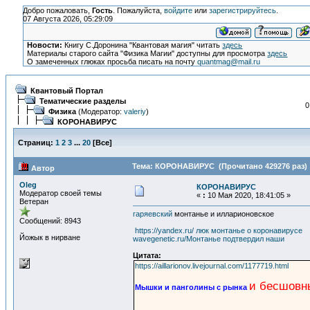
Добро пожаловать,
Гость
. Пожалуйста,
войдите
или
зарегистрируйтесь
.
07 Августа 2026, 05:29:09
Новости:
Книгу С.Доронина "Квантовая магия" читать
здесь
Материалы старого сайта "Физика Магии" доступны для просмотра
здесь
О замеченных глюках просьба писать на почту
quantmag@mail.ru
Квантовый Портал
Тематические разделы
0
Физика
(Модератор:
valeriy
)
КОРОНАВИРУС
Страниц:
1
2
3
...
20
[
Все
]
Тема: КОРОНАВИРУС (Прочитано 429276 раз)
Автор
Oleg
КОРОНАВИРУС
Модератор своей темы
«
:
10 Мая 2020, 18:41:05 »
Ветеран
гаряевский
монтанье и илларионовское
Сообщений: 8943
https://yandex.ru/ люк монтанье о коронавирусе
Йожык в нирване
wavegenetic.ru/Монтанье подтвердил наши
Цитата:
https://aillarionov.livejournal.com/1177719.html
и бесшовн
Мышки и панголины с рынка