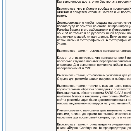
Как выяснилось достаточно быстро, эта версия 
Выяснилось, что в Ухане и вообще в провинции
отчетам и свидетельствам 31 жителя и 28 посет
рынке.
Дезинформация о якобы продаже на рынке летуч
попала туда из заметки на сайте Центра инфек
Ральфа Барика в его лаборатории в Университет
об УРМ не только в ее русскоязычной версии, но
ни летучих мышей, ни панголинов. Если автор та
источниками и фотографиями». А фотографии ле
Уханя.
Выяснилось также, что живые панголины настольк
Кроме того, выяснилось, что панголины, все 8 в
несколько случаев попыток переправки панголин
инфекции. Для выяснения причин их гибели ткан
лабораторию Р4 в УИВ.
Выяснилось также, что базовым условием для у
Однако для рекомбинациии вирусов в лаборатор
Выяснилось также, что очень важная часть ге
поразительным образом совпадает с соответству
Большая часть области генома SARS-CoV-2 наиб
наиболее близок к таковому у панголина-SARSr-
сайты рекомбинации были идентифицированы вок
генома, выделенной из вируса летучих мышей Юн
Иными словами, панголины действительно поучас
живыми, а лишь донорами тех тканей, из котор
через полгода после своей смерти, пусть и на 
Выяснилось также, что несмотря на энергичные 
было найдено. Сообщение Центра предотвращения