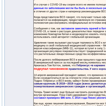
И в случае с COVID-19 мы скорее всего не имеем полноце
данные по заболевшим могли бы быть в несколько р
в отличие от других стран и наперекор рекомендациям ВО
Когда представители ВОЗ говорят, что получают только оф
полагается на информацию, предоставленную ее странами
полномочия рассматривать неофициальные источники ин
Сообщения о том, как
заставили замолчать врачей в Ки
COVID-19, а также о растущих доказательствах передачи э
коммюнике Компартии Китая и неоднократно хвалить «пот
использовать свой авторитет глобальной организации.
Удивление также вызывает растущая терпимость ВОЗ к ки
медицину в свой глобальный медицинский справочник – М
версия классификации (МКБ-11), которая вступит в силу 1 
организация регулярно покровительствует традиционной к
что растительные лекарственные средства неэффективны 
После долгого лоббирования ВОЗ в мае прошлого года вк
В американской прессе за последний месяц появилось нес
Арканзаса Том Коттон, заявив, что
Гебреисус «в кармане
подкупал чиновников
правительства. У него хорош
14 апреля американский президент заявил, что временно 
Если сосредоточиться не на этичности этого решения, а и
Тедрос Гебреисус и ВОЗ вновь займут более проамерикан
самым крупным. В 2018—2019 годах (взнос делается ра
пожертвования американских граждан и организаций.
Теперь Трамп может еще больше настроить руководство В
внутри организации. Пока США удерживают свои средства
составил примерно $86 млн. С 2014 года Пекин увели
Как еще, кроме лишения финансирования, Вашингтон мог 