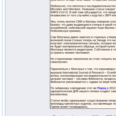
Любопытно, что гипотеза о последовательностях
Microbes and Infections. Название статьи говорит
SARS-CoV-2). В ней тоже обсуждается, что пре
независимо от того случайно сходство с ВИЧ ил
Увы, очень многие СМИ и блогеры поверили голос
бывает, что даже выдающиеся ученые в какой-то
аскорбинкой, нобелевский лауреат Кэри Маллис 
Нобелевскую премию).
Сам Монтанье давно замечен в странных утвержд
волновой геном (только теперь на Западе это н
излучает электромагнитные сигналы, которые мо
не будет материального образца, который нужно 
Монтанье является редактором. Собственно в то
устранить некими «волнами».
Но сторонникам гомеопатии не стоит спешить вос
гомеопатии».
Параллельно с Монтанье о том, что коронавиру
журнала International Journal of Research – Gra
волны, контролирующие последовательности ген
целыми числами – числами Фибоначчи, вездесущ
Фибоначчи увеличивается с годами по мере по
По забавному совпадению этот же
Перец
в 2013
одноцепочечная ДНК нашего генома создает саму 
математика).
Статья якобы «доказывает существование гипе
миллиард триплетных кодонов, составляющих по
Гаряев может позавидовать.