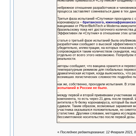
нежелание прививаться «Спутником» Владимир П
..
небрежное отношение разработчиков и чиновнико
процесса заставляет сомневаться даже в тех данн
..
Третья фаза испытаний «Спутника» проходила с с
коронавируса –
британского, южноафриканског
вакцинами от Pfizer/BioNTech и Moderna иммуните
бразильскому пока нет достаточного количества д
Эффективен ли «Спутник» в отношении этих штам
..
статья о третьей фазе испытаний была опубликов
разработчики сообщают о высокой эффективности 
убедительно, иллюстрации, на которых показана 
сопровождался таким количеством скандалов, нед
отдельно от всего этого невозможно. Попробуем 
реальности.
..
авторы сообщают, что вакцина хранится и перевоз
температурным режимом для глобальных перевозо
драматическая история, когда выяснилось, что р
возникших логистических сложностях подробно пи
..
как же, собственно, проходили испытания. В этом
испытаний в России не было
.
..
между первой и второй прививками участникам не
компонента, то есть через 21 день после первой
антитела к N-белку коронавируса, который бы в
сдавали. Таким образом, возможные заражения ме
участника оказывался положительным, но симптом
статистике. Другими словами, методика исследов
бессимптомное носительство после первой дозы.
...
«
Последнее редактирование: 12 Февраля 2021, 0