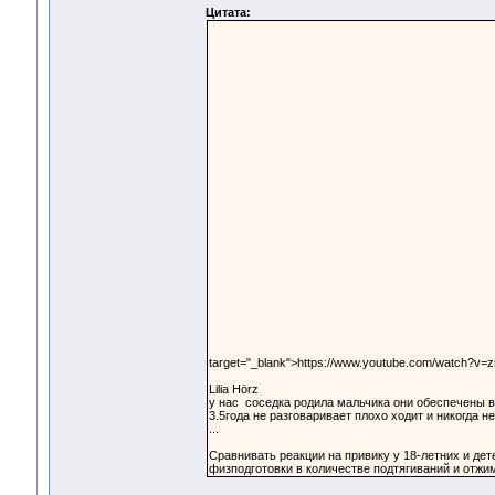
Цитата:
target="_blank">https://www.youtube.com/watch?v
Lilia Hörz
у нас соседка родила мальчика они обеспечены в
3.5года не разговаривает плохо ходит и никогда н
...
Сравнивать реакции на привику у 18-летних и дет
физподготовки в количестве подтягиваний и отжи