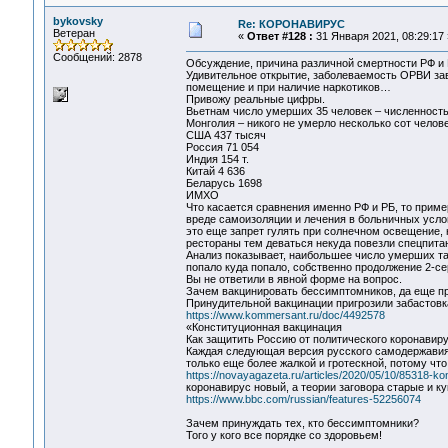
bykovsky
Re: КОРОНАВИРУС
Ветеран
«
Ответ #128 :
31 Января 2021, 08:29:17 
Сообщений: 2878
Обсуждение, причина различной смертности РФ и 
Удивительное открытие, заболеваемость ОРВИ зав
помещение и при наличие наркотиков…
Привожу реальные цифры.
Вьетнам число умерших 35 человек – численность
Монголия – никого не умерло несколько сот челов
США 437 тысяч
Россия 71 054
Индия 154 т.
Китай 4 636
Беларусь 1698
ИМХО
Что касается сравнения именно РФ и РБ, то приме
вреде самоизоляции и лечения в больничных усло
это еще запрет гулять при солнечном освещение,
рестораны тем деваться некуда повезли спецпита
Анализ показывает, наибольшее число умерших та
попало куда попало, собственно продолжение 2-се
Вы не ответили в явной форме на вопрос.
Зачем вакцинировать бессимптомников, да еще пр
Принудительной вакцинации пригрозили забастов
https://www.kommersant.ru/doc/4492578
«Конституционная вакцинация
Как защитить Россию от политического коронавир
Каждая следующая версия русского самодержавия
только еще более жалкой и гротескной, потому ч
https://novayagazeta.ru/articles/2020/05/10/85318-kon
коронавирус новый, а теории заговора старые и к
https://www.bbc.com/russian/features-52256074
Зачем принуждать тех, кто бессимптомники?
Того у кого все порядке со здоровьем!