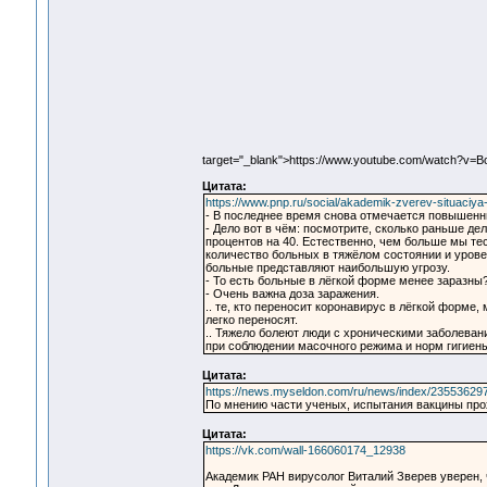
target="_blank">https://www.youtube.com/watch?
Цитата:
https://www.pnp.ru/social/akademik-zverev-situaciya
- В последнее время снова отмечается повышенны
- Дело вот в чём: посмотрите, сколько раньше де
процентов на 40. Естественно, чем больше мы те
количество больных в тяжёлом состоянии и урове
больные представляют наибольшую угрозу.
- То есть больные в лёгкой форме менее заразны
- Очень важна доза заражения.
.. те, кто переносит коронавирус в лёгкой форме
легко переносят.
.. Тяжело болеют люди с хроническими заболева
при соблюдении масочного режима и норм гигиены,
Цитата:
https://news.myseldon.com/ru/news/index/23553629
По мнению части ученых, испытания вакцины пр
Цитата:
https://vk.com/wall-166060174_12938
Академик РАН вирусолог Виталий Зверев уверен, 