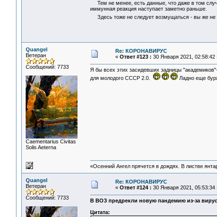
Тем не менее, есть данные, что даже в том случа
иммунная реакция наступает заметно раньше.
Здесь тоже не следует возмущаться - вы же не о
Quangel
Re: КОРОНАВИРУС
Ветеран
«
Ответ #123 :
30 Января 2021, 02:58:42 
Сообщений: 7733
Я бы всех этих засидевших задницы "академиков"
для молодого СССР 2.0.
Ладно еще бурж
Сaementarius Civitas
Solis Aeterna
«Осенний Ангел прячется в дождях. В листве янтарн
Quangel
Re: КОРОНАВИРУС
Ветеран
«
Ответ #124 :
30 Января 2021, 05:53:34 
Сообщений: 7733
В ВОЗ предрекли новую пандемию из-за вирус
Цитата: