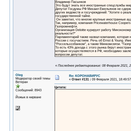
Владимир Пасынков
Это будут знать все иностранные спецслужбы мира
Депутат Госдумы РФ Михаил Емельянов не сдержа
других ведомств и госучреждений: "Хотите о реаль
государственной тайне.
Он заметил, что многие крупные иностранные ауд
Так, например, компания Pricewaterhouse Cooper
Газпромнефти.
Организация Deloitte курирует работу Минэконом
реальности?"
Парламентарий также назвал компанию, которая 
России с госучастием. Речь об Ernst & Young. И
"Россельхозбанком", а также Минкомсвязи. "Газ
То есть 43% дохода с этого рынка берут иностра
которые осуществляются в РФ, необходимо заключ
вопросом депутат.
«
Последнее редактирование: 08 Февраля 2021, 2
Oleg
Re: КОРОНАВИРУС
Модератор своей темы
«
Ответ #131 :
09 Февраля 2021, 18:49:57
Ветеран
Цитата:
Сообщений: 8943
Йожык в нирване