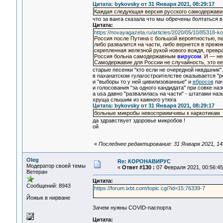
Цитата: bykovsky от 31 Января 2021, 08:29:17
Каждая следующая версия русского самодержавия
что за ванга сказала что мы обречены болтаться 
Цитата:
https://novayagazeta.ru/articles/2020/05/10/85318-ko
Россия после Путина с большой вероятностью, 
либо развалится на части, либо вернется в преж
скрепленная железной рукой нового вождя, превр
Россия больна самодержавным
вирусом
. И — не
Самодержавие для России не случайность, это е
старые песенки "кто если не очередной нквдшник".
в паханатском гулагостроителстве оказывается "р
и "выборы то у ней цивилизованные" и
вбросов
пач
и голосования "за одного кандидата" при совке н
а usa давно "развалилась на части" - штатами наз
хруща слышим из кажного утюга
Цитата: bykovsky от 31 Января 2021, 08:29:17
больные микробы невосприимчивы к наркотикам
да здравствует здоровье микробов !
ой
«
Последнее редактирование: 31 Января 2021, 14
Oleg
Re: КОРОНАВИРУС
Модератор своей темы
«
Ответ #130 :
07 Февраля 2021, 00:56:45
Ветеран
Цитата:
Сообщений: 8943
https://forum.ixbt.com/topic.cgi?id=15:76339-7
Йожык в нирване
Зачем нужны COVID-паспорта
Цитата: