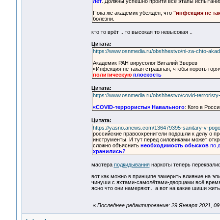
лет
. Должны успешно пройти все этапы испытани
Пока же академик убеждён, что
"инфекция не та
болезни.
кто то врёт .. то высокая то невысокая ..
Цитата:
https://www.osnmedia.ru/obshhestvo/ni-za-chto-akade
Академик РАН вирусолог Виталий Зверев
«Инфекция не такая страшная, чтобы пороть горя
политическую
плоскость
Цитата:
https://www.osnmedia.ru/obshhestvo/covid-terroristy
«COVID-террористы» Навального
: Кого в Росс
Цитата:
https://yasno.anews.com/136479395-sanitary-v-pogon
российские правоохренители подошли к делу о пр
инструменты. И тут перед силовиками может откр
сложно объяснить
необходимость обысков
по д
хранились?
мастера
подкидывания
наркоты теперь переквалиф
вот как можно в принципе замерить влияние на э
чинуши с яхтами-самолётами-дворцами всё время 
ясно что они намеряют.. а вот на какие шиши жит
«
Последнее редактирование: 29 Января 2021, 09