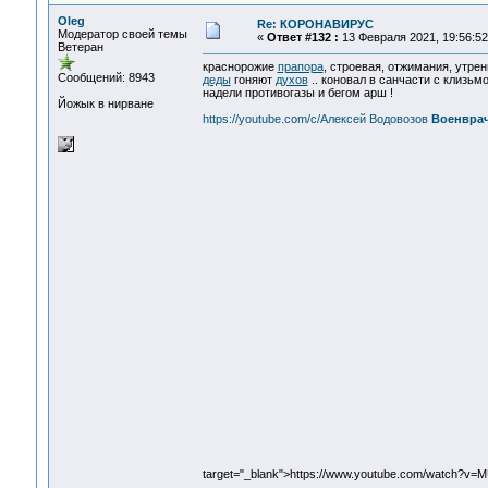
Oleg
Re: КОРОНАВИРУС
Модератор своей темы
«
Ответ #132 :
13 Февраля 2021, 19:56:52
Ветеран
краснорожие
прапора
, строевая, отжимания, утрен
Сообщений: 8943
деды
гоняют
духов
.. коновал в санчасти с клизьм
надели противогазы и бегом арш !
Йожык в нирване
https://youtube.com/c/Алексей Водовозов
Военвра
target="_blank">https://www.youtube.com/watch?v