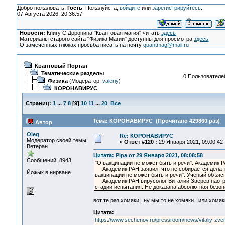
Добро пожаловать,
Гость
. Пожалуйста,
войдите
или
зарегистрируйтесь
.
07 Августа 2026, 20:36:57
Новости:
Книгу С.Доронина "Квантовая магия" читать
здесь
Материалы старого сайта "Физика Магии" доступны для просмотра
здесь
О замеченных глюках просьба писать на почту
quantmag@mail.ru
Квантовый Портал
Тематические разделы
0 Пользователей
Физика
(Модератор:
valeriy
)
КОРОНАВИРУС
Страниц:
1
...
7
8
[
9
]
10
11
...
20
Все
Тема: КОРОНАВИРУС (Прочитано 429860 раз)
Автор
Oleg
Re: КОРОНАВИРУС
Модератор своей темы
«
Ответ #120 :
29 Января 2021, 09:00:42 
Ветеран
Цитата: Pipa от 29 Января 2021, 08:08:58
Сообщений: 8943
"О вакцинации не может быть и речи": Академик 
Академик РАН заявил, что не собирается делать 
Йожык в нирване
вакцинации не может быть и речи". Учёный объясн
Академик РАН вирусолог Виталий Зверев наотрез
стадии испытания. Не доказана абсолютная безо
вот те раз хомяки.. ну мы то не хомяки.. или хомяк
Цитата:
https://www.sechenov.ru/pressroom/news/vitaliy-zve