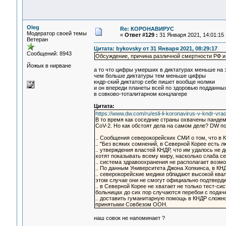
Oleg
Re: КОРОНАВИРУС
Модератор своей темы
«
Ответ #129 :
31 Января 2021, 14:01:15 
Ветеран
Цитата: bykovsky от 31 Января 2021, 08:29:17
Сообщений: 8943
Обсуждение, причина различной смертности РФ и
Йожык в нирване
а то что цифры умерших в диктатурах меньше на 
чем больше диктатуры тем меньше цифры
кндр-ский диктатор себе пишет вообще нолики
и он впереди планеты всей по здоровью подданны
в совково-тоталитарном концлагере
Цитата:
https://www.dw.com/ru/esli-li-koronavirus-v-kndr-vra
В то время как соседние страны охвачены панде
CoV-2. Но как обстоят дела на самом деле? DW п
.. Сообщения северокорейских СМИ о том, что в 
.. "Без всяких сомнений, в Северной Корее есть 
.. утверждения властей КНДР, что им удалось не 
хотят показывать всему миру, насколько слаба с
.. система здравоохранения не располагает возм
.. По данным Университета Джона Хопкинса, в К
.. северокорейские медики обладают высокой ква
этом случае они не смогут официально подтвердит
.. в Северной Корее не хватает не только тест-с
больницах до сих пор случаются перебои с подаче
.. доставить гуманитарную помощь в КНДР сложно
принятыми Совбезом ООН.
наш совок не напоминает ?