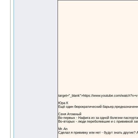
target="_blank">https://www.youtube.com/watch?v=
Юра К
Ещё один бюрократический барьер,предназначенн
Сеня Атомный
Во-первых - Нафига из за одной болезни паспорта
Во-вторых - люди переболевшие и с прививкой за
Mr. An
Сделал я прививку или нет - будут знать другие? 