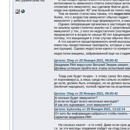
инструменталистка
интенсивность иммунного ответа (некоторые антиа
отключив его иммунитет, мы сделаем благое дело.
когда она превышает 40° или больной ее плохо пер
Тем не менее статистика такова, что
недостато
более, что с возрастом иммунитет обычно падает. 
иммунитет у ребенка всё еще формируется, и каки
Однако гиперреакции организма в настоящее врем
по анализу крови (типично анализ на С-реактивны
иммунитет у тех, у кого он недостаточен (послед
предлагается в возрасте свыше 80 лет вакцинацию
потому, что вакцинация в этом случае обычно бесп
А что касается процитированного мной высказыван
известны лекарственные препараты, которые у н
инструкции). Однако недостатки какого-то конкрет
недостатки вакцины, забракованной еще на стадии 
Цитата: Oleg от 29 Января 2021, 09:00:42
Академик РАН вирусолог Виталий Зверев уверен, ч
Должны успешно пройти все этапы испытания вакц
Тогда уже будет поздно - к этому сроку без вакци
от коронавируса, а лишь средство сильно ослабит
до нуля, должно быть очевидно, но не должно выз
(включая народные), полной гарантии на исцеление
Цитата: Oleg от 29 Января 2021, 09:00:42
А сколько будет иммунитет?
А если он будет всего несколько месяцев?
И как его оценивают, этот иммунитет?
Цитата: bykovsky от 29 Января 2021, 13:22:14
От кого бы информации набраться чтобы понять – з
гарантии академика РАН
На сколько хватит - и то хлеб. Даже если срок де
т.к. за эти месяцы эпидемия пойдет на спад (она 