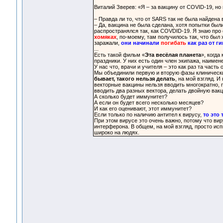
Виталий Зверев: «Я – за вакцину от COVID-19, н
– Правда ли то, что от SARS так не была найдена
– Да, вакцина не была сделана, хотя попытки был
распространялся так, как COVDID-19. Я знаю про
хомяках
, по-моему, там получилось так, что был
заражали,
они начинали
погибать
как раз от г
...
Есть такой фильм «
Эта весёлая планета
», когда
праздники. У них есть один член экипажа, наимен
У нас что, врачи и учителя – это как раз та част
Мы объединили первую и вторую фазы клиническ
бывает, такого нельзя делать
, на мой взгляд. И
векторные вакцины нельзя вводить многократно, п
вводить два разных вектора, делать двойную вак
А сколько будет иммунитет?
А если он будет всего несколько месяцев?
И как его оценивают, этот иммунитет?
Если только по наличию антител к вирусу,
то это
При этом вирусе это очень важно, потому что вир
интерферона. В общем, на мой взгляд, просто исп
широко на людях.