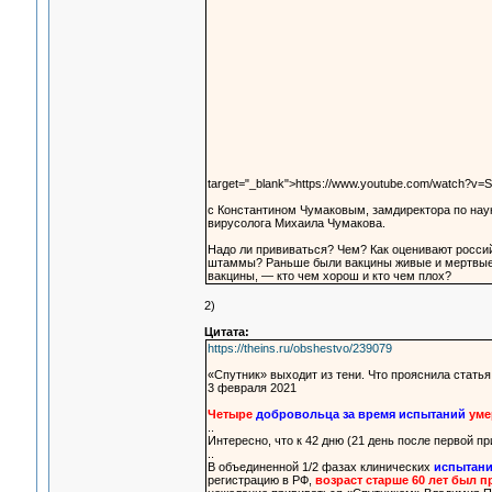
target="_blank">https://www.youtube.com/watch?v
с Константином Чумаковым, замдиректора по науке
вирусолога Михаила Чумакова.
Надо ли прививаться? Чем? Как оценивают росси
штаммы? Раньше были вакцины живые и мертвые, 
вакцины, — кто чем хорош и кто чем плох?
2)
Цитата:
https://theins.ru/obshestvo/239079
«Спутник» выходит из тени. Что прояснила статья
3 февраля 2021
Четыре
добровольца за время испытаний
уме
..
Интересно, что к 42 дню (21 день после первой п
..
В объединенной 1/2 фазах клинических
испытани
регистрацию в РФ,
возраст старше 60 лет был 