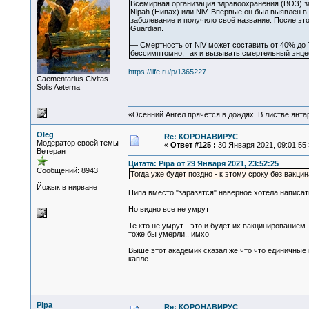
Всемирная организация здравоохранения (ВОЗ) за
Nipah (Нипах) или NiV. Впервые он был выявлен 
заболевание и получило своё название. После эт
Guardian.
— Смертность от NiV может составить от 40% до 
бессимптомно, так и вызывать смертельный энцеф
https://life.ru/p/1365227
Сaementarius Civitas
Solis Aeterna
«Осенний Ангел прячется в дождях. В листве янтарн
Oleg
Re: КОРОНАВИРУС
Модератор своей темы
«
Ответ #125 :
30 Января 2021, 09:01:55 
Ветеран
Цитата: Pipa от 29 Января 2021, 23:52:25
Сообщений: 8943
Тогда уже будет поздно - к этому сроку без вакци
Йожык в нирване
Пипа вместо "заразятся" наверное хотела написат
Но видно все не умрут
Те кто не умрут - это и будет их вакцинированием
тоже бы умерли.. имхо
Выше этот академик сказал же что что единичные
капле
Pipa
Re: КОРОНАВИРУС