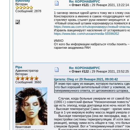
bykovsky
Re: КОРОНАВИРУС
Ветеран
«
Ответ #121 :
29 Января 2021, 13:22:14 
Сообщений: 2878
1-заговор звенья одной цепи к тому же к слову ск
Конспирологи а именно в самое «подходящее» чит
стреляет кровь стынет руки немеют мерещится и
«Новый опасный штамм коронавируса появился в
https://www.aa.com.tr/ru/коронавирус/новый-опас
Израиль вакцинирует население от устаревшего к
https://www.bbc.com/russian/media-55596052
ИМХО
От кого бы информации набраться чтобы понять – з
гарантии академика РАН
Pipa
Re: КОРОНАВИРУС
Администратор
«
Ответ #122 :
29 Января 2021, 23:52:25 
Ветеран
Цитата: Oleg от 29 Января 2021, 09:00:42
Сообщений: 3660
Я знаю про одну из вакцин, которую пытались сде
что был хороший антительный ответ у хомяков, но,
гипериммунного ответа, от цитокинового шторма.
Случаи, когда больные умирали не от самой бол
(1955 г.) советский фильм "Неоконченная повесть"
где есть эпизод, когда докторица всю ночь носит б
- Высокая температура! Сама спадет - кризис мин
Еще в 1-ую мировую войну масса людей умерла от
Высокая температура (она же лихорадка, жар, го
перестройки системы терморегуляции. И хотя лих
реакция), между ними есть общее в том, что больн
слишком бурной. Вот и "гипериммунный ответ" том
Квантовая
В настоящее время известно много препаратов сн