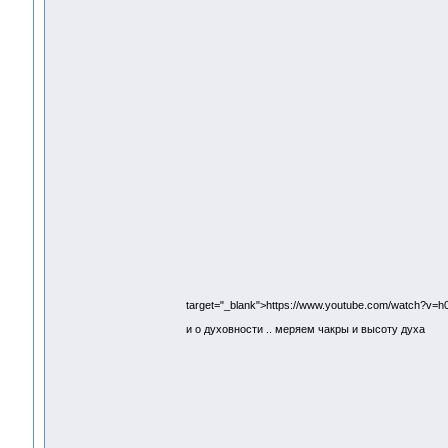
target="_blank">https://www.youtube.com/watch?v=
и о духовности .. меряем чакры и высоту духа