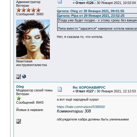
Администратор
«
Ответ #126 :
30 Января 2021, 10:02:04 
Ветеран
Цитата: Oleg от 30 Января 2021, 09:01:55
Сообщений: 3660
Цитата: Pipa от 29 Января 2021, 23:52:25
Тогда уже будет поздно - к этому сроку без вакци
Пипа вместо "заразятся" наверное хотела написат
Нет, я сказала то, что хотела.
Квантовая
инструменталистка
Oleg
Re: КОРОНАВИРУС
Модератор своей темы
«
Ответ #127 :
30 Января 2021, 12:12:53 
Ветеран
а вот ещё народный хурал
Сообщений: 8943
https://habr.com/ru/post/538600/
Йожык в нирване
Комментарии 308
обсуждатели хабра должны быть умненькими