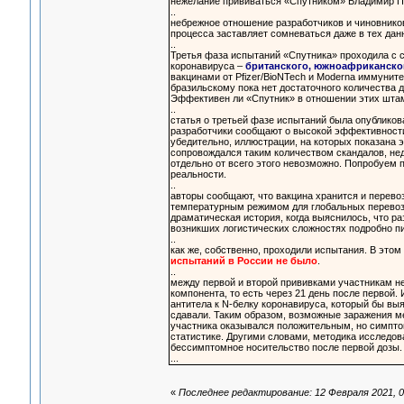
нежелание прививаться «Спутником» Владимир П
..
небрежное отношение разработчиков и чиновнико
процесса заставляет сомневаться даже в тех данн
..
Третья фаза испытаний «Спутника» проходила с с
коронавируса –
британского, южноафриканског
вакцинами от Pfizer/BioNTech и Moderna иммуните
бразильскому пока нет достаточного количества д
Эффективен ли «Спутник» в отношении этих штам
..
статья о третьей фазе испытаний была опубликов
разработчики сообщают о высокой эффективности 
убедительно, иллюстрации, на которых показана 
сопровождался таким количеством скандалов, нед
отдельно от всего этого невозможно. Попробуем 
реальности.
..
авторы сообщают, что вакцина хранится и перевоз
температурным режимом для глобальных перевозо
драматическая история, когда выяснилось, что р
возникших логистических сложностях подробно пи
..
как же, собственно, проходили испытания. В этом
испытаний в России не было
.
..
между первой и второй прививками участникам не
компонента, то есть через 21 день после первой
антитела к N-белку коронавируса, который бы в
сдавали. Таким образом, возможные заражения ме
участника оказывался положительным, но симптом
статистике. Другими словами, методика исследов
бессимптомное носительство после первой дозы.
...
«
Последнее редактирование: 12 Февраля 2021, 0