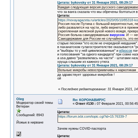
Цитата: bykovsky от 31 Января 2021, 08:29:17
Каждая следующая версия русского самодержавия
что за ванга сказала что мы обречены болтаться 
Цитата:
https://novayagazeta.ru/articles/2020/05/10/85318-ko
Россия после Путина с большой вероятностью, 
либо развалится на части, либо вернется в преж
скрепленная железной рукой нового вождя, превр
Россия больна самодержавным
вирусом
. И — не
Самодержавие для России не случайность, это е
старые песенки "кто если не очередной нквдшник".
в паханатском гулагостроителстве оказывается "р
и "выборы то у ней цивилизованные" и
вбросов
пач
и голосования "за одного кандидата" при совке н
а usa давно "развалилась на части" - штатами наз
хруща слышим из кажного утюга
Цитата: bykovsky от 31 Января 2021, 08:29:17
больные микробы невосприимчивы к наркотикам
да здравствует здоровье микробов !
ой
«
Последнее редактирование: 31 Января 2021, 14
Oleg
Re: КОРОНАВИРУС
Модератор своей темы
«
Ответ #130 :
07 Февраля 2021, 00:56:45
Ветеран
Цитата:
Сообщений: 8943
https://forum.ixbt.com/topic.cgi?id=15:76339-7
Йожык в нирване
Зачем нужны COVID-паспорта
Цитата: