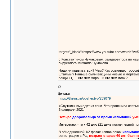
target="_blank">https://www.youtube.com/watch?v
с Константином Чумаковым, замдиректора по науке
вирусолога Михаила Чумакова.
Надо ли прививаться? Чем? Как оценивают росси
штаммы? Раньше были вакцины живые и мертвые, 
вакцины, — кто чем хорош и кто чем плох?
2)
Цитата:
https://theins.ru/obshestvo/239079
«Спутник» выходит из тени. Что прояснила статья
3 февраля 2021
Четыре
добровольца за время испытаний
уме
..
Интересно, что к 42 дню (21 день после первой п
..
В объединенной 1/2 фазах клинических
испытани
регистрацию в РФ,
возраст старше 60 лет был 