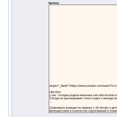
Цитата:
target="_blank">https://www.youtube.com/watch?v
Lilia Hörz
у нас соседка родила мальчика они обеспечены в
3.5года не разговаривает плохо ходит и никогда н
...
Сравнивать реакции на привику у 18-летних и дет
физподготовки в количестве подтягиваний и отжи