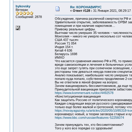
bykovsky
Re: КОРОНАВИРУС
Ветеран
«
Ответ #128 :
31 Января 2021, 08:29:17 
Сообщений: 2878
Обсуждение, причина различной смертности РФ и 
Удивительное открытие, заболеваемость ОРВИ зав
помещение и при наличие наркотиков…
Привожу реальные цифры.
Вьетнам число умерших 35 человек – численность
Монголия – никого не умерло несколько сот челов
США 437 тысяч
Россия 71 054
Индия 154 т.
Китай 4 636
Беларусь 1698
ИМХО
Что касается сравнения именно РФ и РБ, то приме
вреде самоизоляции и лечения в больничных усло
это еще запрет гулять при солнечном освещение,
рестораны тем деваться некуда повезли спецпита
Анализ показывает, наибольшее число умерших та
попало куда попало, собственно продолжение 2-се
Вы не ответили в явной форме на вопрос.
Зачем вакцинировать бессимптомников, да еще пр
Принудительной вакцинации пригрозили забастов
https://www.kommersant.ru/doc/4492578
«Конституционная вакцинация
Как защитить Россию от политического коронавир
Каждая следующая версия русского самодержавия
только еще более жалкой и гротескной, потому ч
https://novayagazeta.ru/articles/2020/05/10/85318-kon
коронавирус новый, а теории заговора старые и к
https://www.bbc.com/russian/features-52256074
Зачем принуждать тех, кто бессимптомники?
Того у кого все порядке со здоровьем!