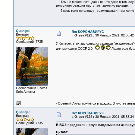
Тем не менее, есть данные, что даже в том случа
иммунная реакция наступает заметно раньше.
Здесь тоже не следует возмущаться - вы же не о
Quangel
Re: КОРОНАВИРУС
Ветеран
«
Ответ #123 :
30 Января 2021, 02:58:42 
Сообщений: 7735
Я бы всех этих засидевших задницы "академиков"
для молодого СССР 2.0.
Ладно еще бурж
Сaementarius Civitas
Solis Aeterna
«Осенний Ангел прячется в дождях. В листве янтарн
Quangel
Re: КОРОНАВИРУС
Ветеран
«
Ответ #124 :
30 Января 2021, 05:53:34 
Сообщений: 7735
В ВОЗ предрекли новую пандемию из-за вирус
Цитата: