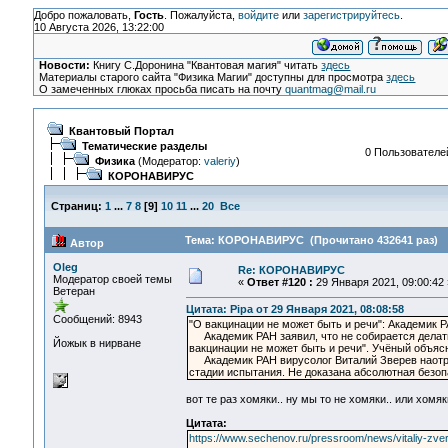
Добро пожаловать,
Гость
. Пожалуйста,
войдите
или
зарегистрируйтесь
.
10 Августа 2026, 13:22:00
Новости:
Книгу С.Доронина "Квантовая магия" читать
здесь
Материалы старого сайта "Физика Магии" доступны для просмотра
здесь
О замеченных глюках просьба писать на почту
quantmag@mail.ru
Квантовый Портал
Тематические разделы
0 Пользователей
Физика
(Модератор:
valeriy
)
КОРОНАВИРУС
Страниц:
1
...
7
8
[
9
]
10
11
...
20
Все
Тема: КОРОНАВИРУС (Прочитано 432641 раз)
Автор
Oleg
Re: КОРОНАВИРУС
Модератор своей темы
«
Ответ #120 :
29 Января 2021, 09:00:42 
Ветеран
Цитата: Pipa от 29 Января 2021, 08:08:58
Сообщений: 8943
"О вакцинации не может быть и речи": Академик 
Академик РАН заявил, что не собирается делать 
Йожык в нирване
вакцинации не может быть и речи". Учёный объясн
Академик РАН вирусолог Виталий Зверев наотрез
стадии испытания. Не доказана абсолютная безо
вот те раз хомяки.. ну мы то не хомяки.. или хомяк
Цитата:
https://www.sechenov.ru/pressroom/news/vitaliy-zve