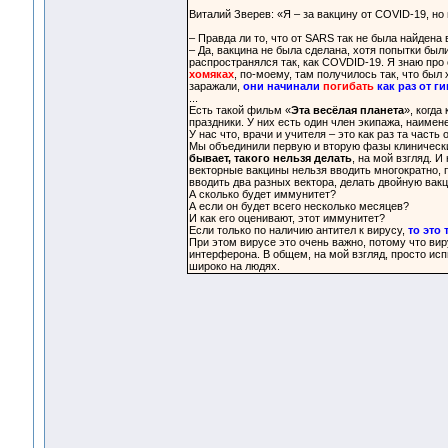
Виталий Зверев: «Я – за вакцину от COVID-19, н
– Правда ли то, что от SARS так не была найдена
– Да, вакцина не была сделана, хотя попытки был
распространялся так, как COVDID-19. Я знаю про
хомяках
, по-моему, там получилось так, что был
заражали,
они начинали
погибать
как раз от г
...
Есть такой фильм «
Эта весёлая планета
», когда
праздники. У них есть один член экипажа, наимен
У нас что, врачи и учителя – это как раз та част
Мы объединили первую и вторую фазы клиническ
бывает, такого нельзя делать
, на мой взгляд. И
векторные вакцины нельзя вводить многократно, п
вводить два разных вектора, делать двойную вак
А сколько будет иммунитет?
А если он будет всего несколько месяцев?
И как его оценивают, этот иммунитет?
Если только по наличию антител к вирусу,
то это
При этом вирусе это очень важно, потому что вир
интерферона. В общем, на мой взгляд, просто исп
широко на людях.