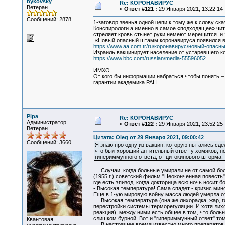
bykovsky
Re: КОРОНАВИРУС
Ветеран
«
Ответ #121 :
29 Января 2021, 13:22:14 
Сообщений: 2878
1-заговор звенья одной цепи к тому же к слову ск
Конспирологи а именно в самое «подходящее» чит
стреляет кровь стынет руки немеют мерещится и
«Новый опасный штамм коронавируса появился в
https://www.aa.com.tr/ru/коронавирус/новый-опас
Израиль вакцинирует население от устаревшего к
https://www.bbc.com/russian/media-55596052
ИМХО
От кого бы информации набраться чтобы понять – з
гарантии академика РАН
Pipa
Re: КОРОНАВИРУС
Администратор
«
Ответ #122 :
29 Января 2021, 23:52:25 
Ветеран
Цитата: Oleg от 29 Января 2021, 09:00:42
Сообщений: 3660
Я знаю про одну из вакцин, которую пытались сде
что был хороший антительный ответ у хомяков, но,
гипериммунного ответа, от цитокинового шторма.
Случаи, когда больные умирали не от самой бол
(1955 г.) советский фильм "Неоконченная повесть"
где есть эпизод, когда докторица всю ночь носит б
- Высокая температура! Сама спадет - кризис мин
Еще в 1-ую мировую войну масса людей умерла от
Высокая температура (она же лихорадка, жар, го
перестройки системы терморегуляции. И хотя лих
реакция), между ними есть общее в том, что больн
слишком бурной. Вот и "гипериммунный ответ" том
Квантовая
В настоящее время известно много препаратов сн