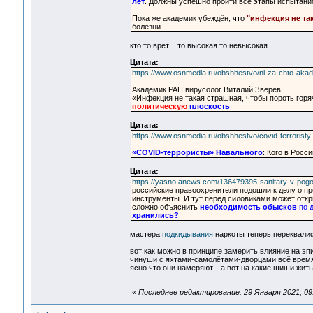
лет
. Должны успешно пройти все этапы испытани
Пока же академик убеждён, что
"инфекция не та
болезни.
кто то врёт .. то высокая то невысокая ..
Цитата:
https://www.osnmedia.ru/obshhestvo/ni-za-chto-akade
Академик РАН вирусолог Виталий Зверев
«Инфекция не такая страшная, чтобы пороть горя
политическую
плоскость
Цитата:
https://www.osnmedia.ru/obshhestvo/covid-terroristy
«COVID-террористы» Навального
: Кого в Росс
Цитата:
https://yasno.anews.com/136479395-sanitary-v-pogon
российские правоохренители подошли к делу о пр
инструменты. И тут перед силовиками может откр
сложно объяснить
необходимость обысков
по д
хранились?
мастера
подкидывания
наркоты теперь переквалиф
вот как можно в принципе замерить влияние на э
чинуши с яхтами-самолётами-дворцами всё время 
ясно что они намеряют.. а вот на какие шиши жит
«
Последнее редактирование: 29 Января 2021, 09