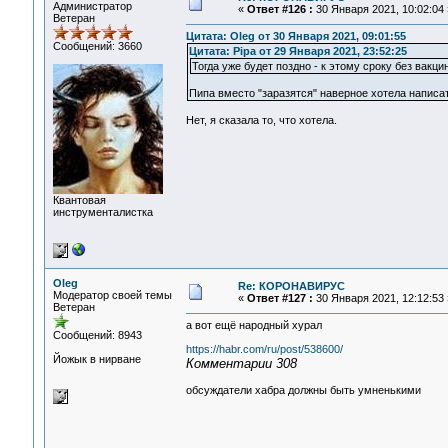
Администратор
«
Ответ #126 :
30 Января 2021, 10:02:04 
Ветеран
Цитата: Oleg от 30 Января 2021, 09:01:55
Сообщений: 3660
Цитата: Pipa от 29 Января 2021, 23:52:25
Тогда уже будет поздно - к этому сроку без вакци
Пипа вместо "заразятся" наверное хотела написат
Нет, я сказала то, что хотела.
Квантовая
инструменталистка
Oleg
Re: КОРОНАВИРУС
Модератор своей темы
«
Ответ #127 :
30 Января 2021, 12:12:53 
Ветеран
а вот ещё народный хурал
Сообщений: 8943
https://habr.com/ru/post/538600/
Йожык в нирване
Комментарии 308
обсуждатели хабра должны быть умненькими