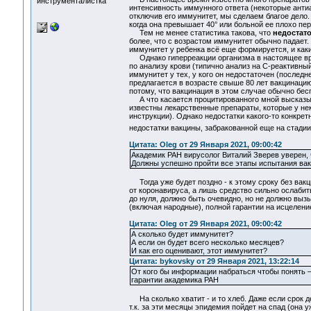
инструменталистка
интенсивность иммунного ответа (некоторые антиа
отключив его иммунитет, мы сделаем благое дело.
когда она превышает 40° или больной ее плохо пер
Тем не менее статистика такова, что
недостато
более, что с возрастом иммунитет обычно падает. 
иммунитет у ребенка всё еще формируется, и каки
Однако гиперреакции организма в настоящее врем
по анализу крови (типично анализ на С-реактивны
иммунитет у тех, у кого он недостаточен (послед
предлагается в возрасте свыше 80 лет вакцинацию
потому, что вакцинация в этом случае обычно бесп
А что касается процитированного мной высказыван
известны лекарственные препараты, которые у н
инструкции). Однако недостатки какого-то конкрет
недостатки вакцины, забракованной еще на стадии 
Цитата: Oleg от 29 Января 2021, 09:00:42
Академик РАН вирусолог Виталий Зверев уверен, ч
Должны успешно пройти все этапы испытания вакц
Тогда уже будет поздно - к этому сроку без вакци
от коронавируса, а лишь средство сильно ослабит
до нуля, должно быть очевидно, но не должно выз
(включая народные), полной гарантии на исцеление
Цитата: Oleg от 29 Января 2021, 09:00:42
А сколько будет иммунитет?
А если он будет всего несколько месяцев?
И как его оценивают, этот иммунитет?
Цитата: bykovsky от 29 Января 2021, 13:22:14
От кого бы информации набраться чтобы понять – з
гарантии академика РАН
На сколько хватит - и то хлеб. Даже если срок де
т.к. за эти месяцы эпидемия пойдет на спад (она 