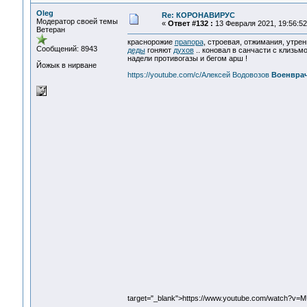
Oleg
Re: КОРОНАВИРУС
Модератор своей темы
«
Ответ #132 :
13 Февраля 2021, 19:56:52
Ветеран
краснорожие
прапора
, строевая, отжимания, утрен
Сообщений: 8943
деды
гоняют
духов
.. коновал в санчасти с клизьм
надели противогазы и бегом арш !
Йожык в нирване
https://youtube.com/c/Алексей Водовозов
Военвра
target="_blank">https://www.youtube.com/watch?v