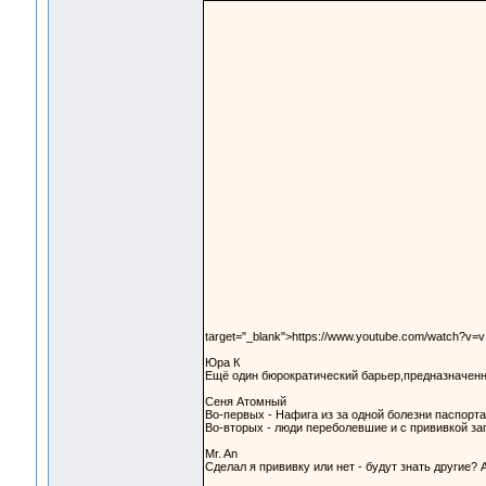
target="_blank">https://www.youtube.com/watch?v=
Юра К
Ещё один бюрократический барьер,предназначенн
Сеня Атомный
Во-первых - Нафига из за одной болезни паспорта
Во-вторых - люди переболевшие и с прививкой за
Mr. An
Сделал я прививку или нет - будут знать другие? 