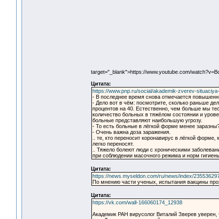
target="_blank">https://www.youtube.com/watch?
Цитата:
https://www.pnp.ru/social/akademik-zverev-situaciya
- В последнее время снова отмечается повышенны
- Дело вот в чём: посмотрите, сколько раньше де
процентов на 40. Естественно, чем больше мы те
количество больных в тяжёлом состоянии и урове
больные представляют наибольшую угрозу.
- То есть больные в лёгкой форме менее заразны
- Очень важна доза заражения.
.. те, кто переносит коронавирус в лёгкой форме
легко переносят.
.. Тяжело болеют люди с хроническими заболева
при соблюдении масочного режима и норм гигиены,
Цитата:
https://news.myseldon.com/ru/news/index/23553629
По мнению части ученых, испытания вакцины пр
Цитата:
https://vk.com/wall-166060174_12938
Академик РАН вирусолог Виталий Зверев уверен, 