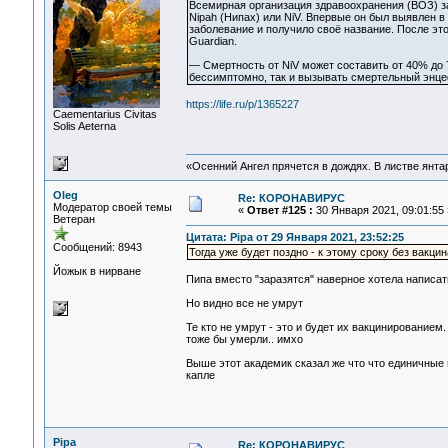
Всемирная организация здравоохранения (ВОЗ) за
Nipah (Нипах) или NiV. Впервые он был выявлен 
заболевание и получило своё название. После эт
Guardian.
— Смертность от NiV может составить от 40% до 
бессимптомно, так и вызывать смертельный энцеф
https://life.ru/p/1365227
Сaementarius Civitas
Solis Aeterna
«Осенний Ангел прячется в дождях. В листве янтарн
Oleg
Re: КОРОНАВИРУС
Модератор своей темы
«
Ответ #125 :
30 Января 2021, 09:01:55 
Ветеран
Цитата: Pipa от 29 Января 2021, 23:52:25
Сообщений: 8943
Тогда уже будет поздно - к этому сроку без вакци
Йожык в нирване
Пипа вместо "заразятся" наверное хотела написат
Но видно все не умрут
Те кто не умрут - это и будет их вакцинированием
тоже бы умерли.. имхо
Выше этот академик сказал же что что единичные
капле
Pipa
Re: КОРОНАВИРУС