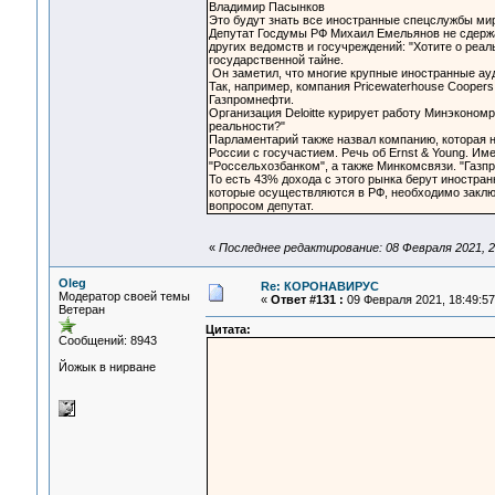
Владимир Пасынков
Это будут знать все иностранные спецслужбы мира
Депутат Госдумы РФ Михаил Емельянов не сдержа
других ведомств и госучреждений: "Хотите о реаль
государственной тайне.
Он заметил, что многие крупные иностранные ауд
Так, например, компания Pricewaterhouse Cooper
Газпромнефти.
Организация Deloitte курирует работу Минэконом
реальности?"
Парламентарий также назвал компанию, которая 
России с госучастием. Речь об Ernst & Young. И
"Россельхозбанком", а также Минкомсвязи. "Газ
То есть 43% дохода с этого рынка берут иностра
которые осуществляются в РФ, необходимо заключ
вопросом депутат.
«
Последнее редактирование: 08 Февраля 2021, 2
Oleg
Re: КОРОНАВИРУС
Модератор своей темы
«
Ответ #131 :
09 Февраля 2021, 18:49:57
Ветеран
Цитата:
Сообщений: 8943
Йожык в нирване