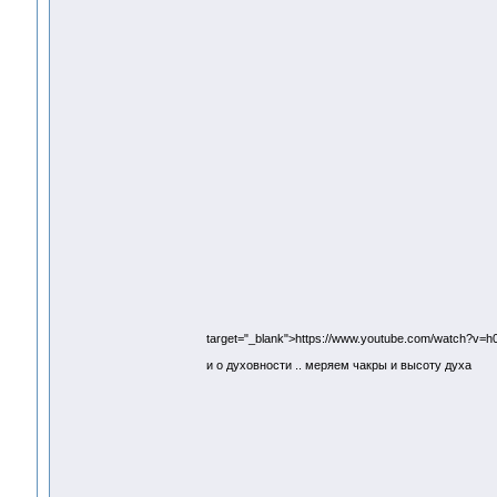
target="_blank">https://www.youtube.com/watch?v=
и о духовности .. меряем чакры и высоту духа