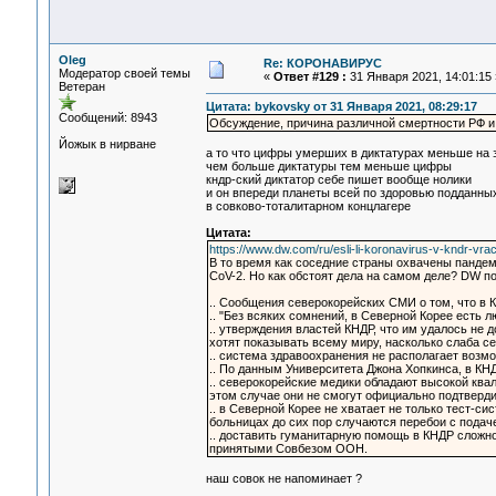
Oleg
Re: КОРОНАВИРУС
Модератор своей темы
«
Ответ #129 :
31 Января 2021, 14:01:15 
Ветеран
Цитата: bykovsky от 31 Января 2021, 08:29:17
Сообщений: 8943
Обсуждение, причина различной смертности РФ и
Йожык в нирване
а то что цифры умерших в диктатурах меньше на 
чем больше диктатуры тем меньше цифры
кндр-ский диктатор себе пишет вообще нолики
и он впереди планеты всей по здоровью подданны
в совково-тоталитарном концлагере
Цитата:
https://www.dw.com/ru/esli-li-koronavirus-v-kndr-vra
В то время как соседние страны охвачены панде
CoV-2. Но как обстоят дела на самом деле? DW п
.. Сообщения северокорейских СМИ о том, что в 
.. "Без всяких сомнений, в Северной Корее есть 
.. утверждения властей КНДР, что им удалось не 
хотят показывать всему миру, насколько слаба с
.. система здравоохранения не располагает возм
.. По данным Университета Джона Хопкинса, в К
.. северокорейские медики обладают высокой ква
этом случае они не смогут официально подтвердит
.. в Северной Корее не хватает не только тест-с
больницах до сих пор случаются перебои с подаче
.. доставить гуманитарную помощь в КНДР сложно
принятыми Совбезом ООН.
наш совок не напоминает ?