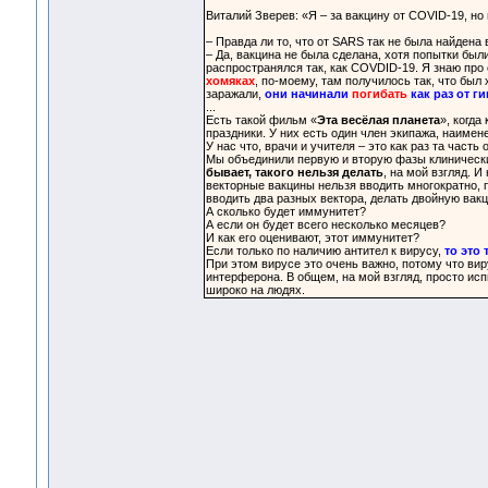
Виталий Зверев: «Я – за вакцину от COVID-19, н
– Правда ли то, что от SARS так не была найдена
– Да, вакцина не была сделана, хотя попытки был
распространялся так, как COVDID-19. Я знаю про
хомяках
, по-моему, там получилось так, что был
заражали,
они начинали
погибать
как раз от г
...
Есть такой фильм «
Эта весёлая планета
», когда
праздники. У них есть один член экипажа, наимен
У нас что, врачи и учителя – это как раз та част
Мы объединили первую и вторую фазы клиническ
бывает, такого нельзя делать
, на мой взгляд. И
векторные вакцины нельзя вводить многократно, п
вводить два разных вектора, делать двойную вак
А сколько будет иммунитет?
А если он будет всего несколько месяцев?
И как его оценивают, этот иммунитет?
Если только по наличию антител к вирусу,
то это
При этом вирусе это очень важно, потому что вир
интерферона. В общем, на мой взгляд, просто исп
широко на людях.