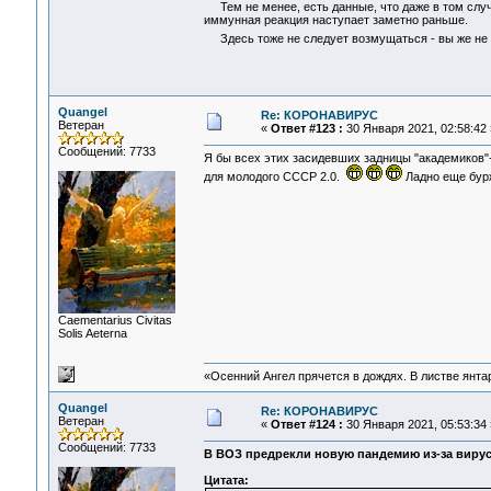
Тем не менее, есть данные, что даже в том случа
иммунная реакция наступает заметно раньше.
Здесь тоже не следует возмущаться - вы же не о
Quangel
Re: КОРОНАВИРУС
Ветеран
«
Ответ #123 :
30 Января 2021, 02:58:42 
Сообщений: 7733
Я бы всех этих засидевших задницы "академиков"
для молодого СССР 2.0.
Ладно еще бурж
Сaementarius Civitas
Solis Aeterna
«Осенний Ангел прячется в дождях. В листве янтарн
Quangel
Re: КОРОНАВИРУС
Ветеран
«
Ответ #124 :
30 Января 2021, 05:53:34 
Сообщений: 7733
В ВОЗ предрекли новую пандемию из-за вирус
Цитата: