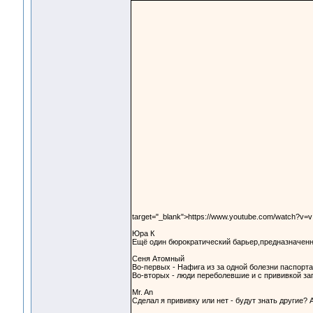
target="_blank">https://www.youtube.com/watch?v=
Юра К
Ещё один бюрократический барьер,предназначенн
Сеня Атомный
Во-первых - Нафига из за одной болезни паспорта
Во-вторых - люди переболевшие и с прививкой за
Mr. An
Сделал я прививку или нет - будут знать другие? 