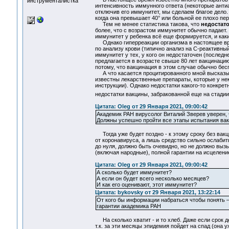
инструменталистка
интенсивность иммунного ответа (некоторые антиа
отключив его иммунитет, мы сделаем благое дело.
когда она превышает 40° или больной ее плохо пер
Тем не менее статистика такова, что
недостато
более, что с возрастом иммунитет обычно падает. 
иммунитет у ребенка всё еще формируется, и каки
Однако гиперреакции организма в настоящее врем
по анализу крови (типично анализ на С-реактивны
иммунитет у тех, у кого он недостаточен (послед
предлагается в возрасте свыше 80 лет вакцинацию
потому, что вакцинация в этом случае обычно бесп
А что касается процитированного мной высказыван
известны лекарственные препараты, которые у н
инструкции). Однако недостатки какого-то конкрет
недостатки вакцины, забракованной еще на стадии 
Цитата: Oleg от 29 Января 2021, 09:00:42
Академик РАН вирусолог Виталий Зверев уверен, ч
Должны успешно пройти все этапы испытания вакц
Тогда уже будет поздно - к этому сроку без вакци
от коронавируса, а лишь средство сильно ослабит
до нуля, должно быть очевидно, но не должно выз
(включая народные), полной гарантии на исцеление
Цитата: Oleg от 29 Января 2021, 09:00:42
А сколько будет иммунитет?
А если он будет всего несколько месяцев?
И как его оценивают, этот иммунитет?
Цитата: bykovsky от 29 Января 2021, 13:22:14
От кого бы информации набраться чтобы понять – з
гарантии академика РАН
На сколько хватит - и то хлеб. Даже если срок де
т.к. за эти месяцы эпидемия пойдет на спад (она 