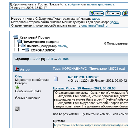
Добро пожаловать,
Гость
. Пожалуйста,
войдите
или
зарегистрируйтесь
.
06 Августа 2026, 13:52:47
Новости:
Книгу С.Доронина "Квантовая магия" читать
здесь
Материалы старого сайта "Физика Магии" доступны для просмотра
здесь
О замеченных глюках просьба писать на почту
quantmag@mail.ru
Квантовый Портал
Тематические разделы
0 Пользователей
Физика
(Модератор:
valeriy
)
КОРОНАВИРУС
Страниц:
1
...
7
8
[
9
]
10
11
...
20
Все
Тема: КОРОНАВИРУС (Прочитано 428703 раз)
Автор
Oleg
Re: КОРОНАВИРУС
Модератор своей темы
«
Ответ #120 :
29 Января 2021, 09:00:42 
Ветеран
Цитата: Pipa от 29 Января 2021, 08:08:58
Сообщений: 8943
"О вакцинации не может быть и речи": Академик 
Академик РАН заявил, что не собирается делать 
Йожык в нирване
вакцинации не может быть и речи". Учёный объясн
Академик РАН вирусолог Виталий Зверев наотрез
стадии испытания. Не доказана абсолютная безо
вот те раз хомяки.. ну мы то не хомяки.. или хомяк
Цитата:
https://www.sechenov.ru/pressroom/news/vitaliy-zve