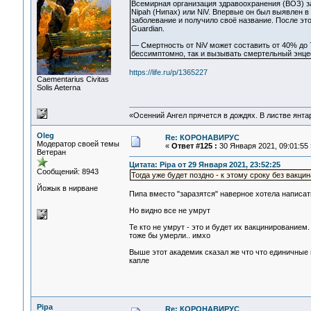
Всемирная организация здравоохранения (ВОЗ) за
Nipah (Нипах) или NiV. Впервые он был выявлен 
заболевание и получило своё название. После эт
Guardian.
— Смертность от NiV может составить от 40% до 
бессимптомно, так и вызывать смертельный энцеф
https://life.ru/p/1365227
Сaementarius Civitas
Solis Aeterna
«Осенний Ангел прячется в дождях. В листве янтарн
Oleg
Re: КОРОНАВИРУС
Модератор своей темы
«
Ответ #125 :
30 Января 2021, 09:01:55 
Ветеран
Цитата: Pipa от 29 Января 2021, 23:52:25
Сообщений: 8943
Тогда уже будет поздно - к этому сроку без вакци
Йожык в нирване
Пипа вместо "заразятся" наверное хотела написат
Но видно все не умрут
Те кто не умрут - это и будет их вакцинированием
тоже бы умерли.. имхо
Выше этот академик сказал же что что единичные
капле
Pipa
Re: КОРОНАВИРУС