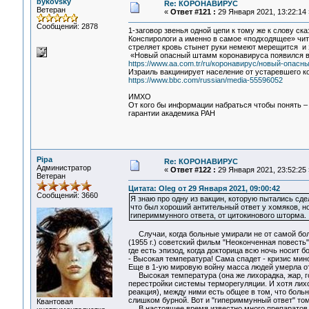
bykovsky
Re: КОРОНАВИРУС
Ветеран
«
Ответ #121 :
29 Января 2021, 13:22:14 
Сообщений: 2878
1-заговор звенья одной цепи к тому же к слову ск
Конспирологи а именно в самое «подходящее» чит
стреляет кровь стынет руки немеют мерещится и
«Новый опасный штамм коронавируса появился в
https://www.aa.com.tr/ru/коронавирус/новый-опас
Израиль вакцинирует население от устаревшего к
https://www.bbc.com/russian/media-55596052
ИМХО
От кого бы информации набраться чтобы понять – з
гарантии академика РАН
Pipa
Re: КОРОНАВИРУС
Администратор
«
Ответ #122 :
29 Января 2021, 23:52:25 
Ветеран
Цитата: Oleg от 29 Января 2021, 09:00:42
Сообщений: 3660
Я знаю про одну из вакцин, которую пытались сде
что был хороший антительный ответ у хомяков, но,
гипериммунного ответа, от цитокинового шторма.
Случаи, когда больные умирали не от самой бол
(1955 г.) советский фильм "Неоконченная повесть"
где есть эпизод, когда докторица всю ночь носит б
- Высокая температура! Сама спадет - кризис мин
Еще в 1-ую мировую войну масса людей умерла от
Высокая температура (она же лихорадка, жар, го
перестройки системы терморегуляции. И хотя лих
реакция), между ними есть общее в том, что больн
слишком бурной. Вот и "гипериммунный ответ" том
Квантовая
В настоящее время известно много препаратов сн