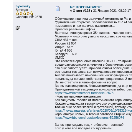
bykovsky
Re: КОРОНАВИРУС
Ветеран
«
Ответ #128 :
31 Января 2021, 08:29:17 
Сообщений: 2878
Обсуждение, причина различной смертности РФ и 
Удивительное открытие, заболеваемость ОРВИ зав
помещение и при наличие наркотиков…
Привожу реальные цифры.
Вьетнам число умерших 35 человек – численность
Монголия – никого не умерло несколько сот челов
США 437 тысяч
Россия 71 054
Индия 154 т.
Китай 4 636
Беларусь 1698
ИМХО
Что касается сравнения именно РФ и РБ, то приме
вреде самоизоляции и лечения в больничных усло
это еще запрет гулять при солнечном освещение,
рестораны тем деваться некуда повезли спецпита
Анализ показывает, наибольшее число умерших та
попало куда попало, собственно продолжение 2-се
Вы не ответили в явной форме на вопрос.
Зачем вакцинировать бессимптомников, да еще пр
Принудительной вакцинации пригрозили забастов
https://www.kommersant.ru/doc/4492578
«Конституционная вакцинация
Как защитить Россию от политического коронавир
Каждая следующая версия русского самодержавия
только еще более жалкой и гротескной, потому ч
https://novayagazeta.ru/articles/2020/05/10/85318-kon
коронавирус новый, а теории заговора старые и к
https://www.bbc.com/russian/features-52256074
Зачем принуждать тех, кто бессимптомники?
Того у кого все порядке со здоровьем!