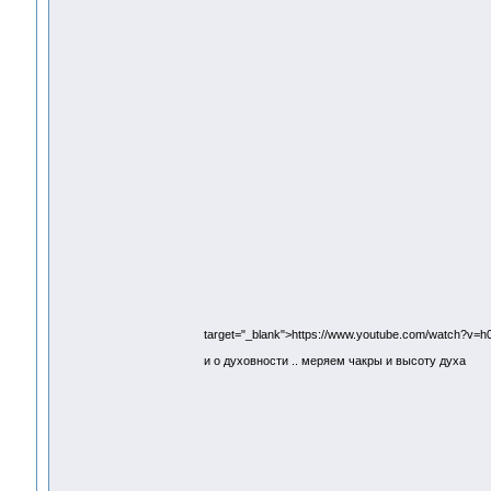
target="_blank">https://www.youtube.com/watch?v=
и о духовности .. меряем чакры и высоту духа