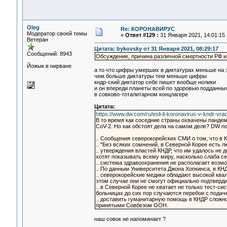
Oleg
Re: КОРОНАВИРУС
Модератор своей темы
«
Ответ #129 :
31 Января 2021, 14:01:15 
Ветеран
Цитата: bykovsky от 31 Января 2021, 08:29:17
Сообщений: 8943
Обсуждение, причина различной смертности РФ и
Йожык в нирване
а то что цифры умерших в диктатурах меньше на 
чем больше диктатуры тем меньше цифры
кндр-ский диктатор себе пишет вообще нолики
и он впереди планеты всей по здоровью подданны
в совково-тоталитарном концлагере
Цитата:
https://www.dw.com/ru/esli-li-koronavirus-v-kndr-vra
В то время как соседние страны охвачены панде
CoV-2. Но как обстоят дела на самом деле? DW п
.. Сообщения северокорейских СМИ о том, что в 
.. "Без всяких сомнений, в Северной Корее есть 
.. утверждения властей КНДР, что им удалось не 
хотят показывать всему миру, насколько слаба с
.. система здравоохранения не располагает возм
.. По данным Университета Джона Хопкинса, в К
.. северокорейские медики обладают высокой ква
этом случае они не смогут официально подтвердит
.. в Северной Корее не хватает не только тест-с
больницах до сих пор случаются перебои с подаче
.. доставить гуманитарную помощь в КНДР сложно
принятыми Совбезом ООН.
наш совок не напоминает ?