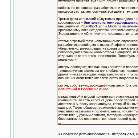
нежелание прививаться «Спутником» Владимир П
..
небрежное отношение разработчиков и чиновнико
процесса заставляет сомневаться даже в тех данн
..
Третья фаза испытаний «Спутника» проходила с с
коронавируса –
британского, южноафриканског
вакцинами от Pfizer/BioNTech и Moderna иммуните
бразильскому пока нет достаточного количества д
Эффективен ли «Спутник» в отношении этих штам
..
статья о третьей фазе испытаний была опубликов
разработчики сообщают о высокой эффективности 
убедительно, иллюстрации, на которых показана 
сопровождался таким количеством скандалов, нед
отдельно от всего этого невозможно. Попробуем 
реальности.
..
авторы сообщают, что вакцина хранится и перевоз
температурным режимом для глобальных перевозо
драматическая история, когда выяснилось, что р
возникших логистических сложностях подробно пи
..
как же, собственно, проходили испытания. В этом
испытаний в России не было
.
..
между первой и второй прививками участникам не
компонента, то есть через 21 день после первой
антитела к N-белку коронавируса, который бы в
сдавали. Таким образом, возможные заражения ме
участника оказывался положительным, но симптом
статистике. Другими словами, методика исследов
бессимптомное носительство после первой дозы.
...
«
Последнее редактирование: 12 Февраля 2021, 0