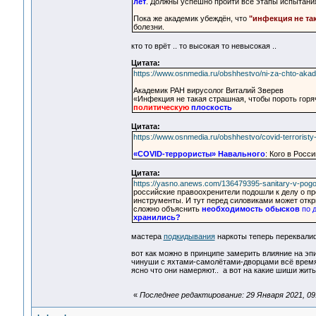
лет
. Должны успешно пройти все этапы испытани
Пока же академик убеждён, что
"инфекция не та
болезни.
кто то врёт .. то высокая то невысокая ..
Цитата:
https://www.osnmedia.ru/obshhestvo/ni-za-chto-akade
Академик РАН вирусолог Виталий Зверев
«Инфекция не такая страшная, чтобы пороть горя
политическую
плоскость
Цитата:
https://www.osnmedia.ru/obshhestvo/covid-terroristy
«COVID-террористы» Навального
: Кого в Росс
Цитата:
https://yasno.anews.com/136479395-sanitary-v-pogon
российские правоохренители подошли к делу о пр
инструменты. И тут перед силовиками может откр
сложно объяснить
необходимость обысков
по д
хранились?
мастера
подкидывания
наркоты теперь переквалиф
вот как можно в принципе замерить влияние на э
чинуши с яхтами-самолётами-дворцами всё время 
ясно что они намеряют.. а вот на какие шиши жит
«
Последнее редактирование: 29 Января 2021, 09