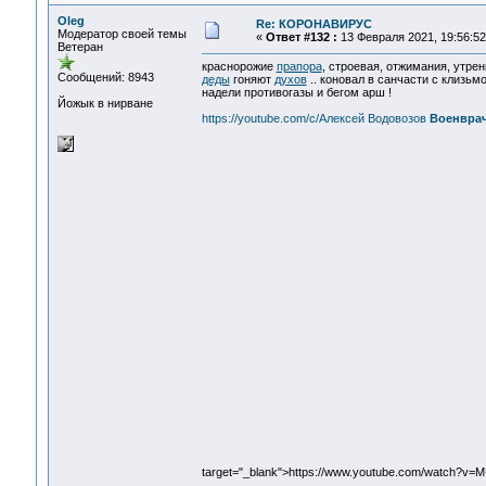
Oleg
Re: КОРОНАВИРУС
Модератор своей темы
«
Ответ #132 :
13 Февраля 2021, 19:56:52
Ветеран
краснорожие
прапора
, строевая, отжимания, утрен
Сообщений: 8943
деды
гоняют
духов
.. коновал в санчасти с клизьм
надели противогазы и бегом арш !
Йожык в нирване
https://youtube.com/c/Алексей Водовозов
Военвра
target="_blank">https://www.youtube.com/watch?v