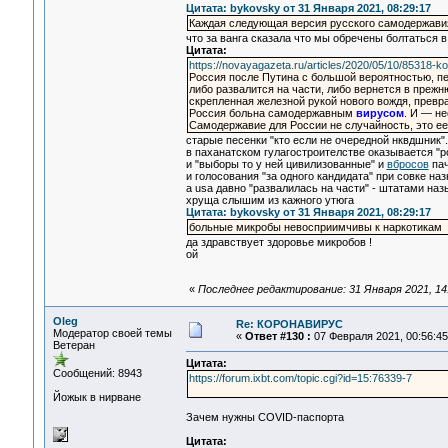
Цитата: bykovsky от 31 Января 2021, 08:29:17
Каждая следующая версия русского самодержавия
что за ванга сказала что мы обречены болтаться 
Цитата:
https://novayagazeta.ru/articles/2020/05/10/85318-ko
Россия после Путина с большой вероятностью, 
либо развалится на части, либо вернется в преж
скрепленная железной рукой нового вождя, превр
Россия больна самодержавным
вирусом
. И — не
Самодержавие для России не случайность, это е
старые песенки "кто если не очередной нквдшник".
в паханатском гулагостроителстве оказывается "р
и "выборы то у ней цивилизованные" и
вбросов
пач
и голосования "за одного кандидата" при совке н
а usa давно "развалилась на части" - штатами наз
хруща слышим из кажного утюга
Цитата: bykovsky от 31 Января 2021, 08:29:17
больные микробы невосприимчивы к наркотикам
да здравствует здоровье микробов !
ой
«
Последнее редактирование: 31 Января 2021, 14
Oleg
Re: КОРОНАВИРУС
Модератор своей темы
«
Ответ #130 :
07 Февраля 2021, 00:56:45
Ветеран
Цитата:
Сообщений: 8943
https://forum.ixbt.com/topic.cgi?id=15:76339-7
Йожык в нирване
Зачем нужны COVID-паспорта
Цитата: