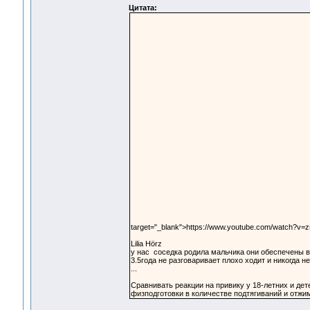
Цитата:
target="_blank">https://www.youtube.com/watch?v
Lilia Hörz
у нас соседка родила мальчика они обеспечены в
3.5года не разговаривает плохо ходит и никогда н
...
Сравнивать реакции на привику у 18-летних и дет
физподготовки в количестве подтягиваний и отжи