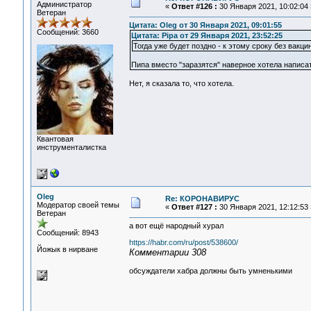
Администратор
«
Ответ #126 :
30 Января 2021, 10:02:04 
Ветеран
Цитата: Oleg от 30 Января 2021, 09:01:55
Сообщений: 3660
Цитата: Pipa от 29 Января 2021, 23:52:25
Тогда уже будет поздно - к этому сроку без вакци
Пипа вместо "заразятся" наверное хотела написат
Нет, я сказала то, что хотела.
Квантовая
инструменталистка
Oleg
Re: КОРОНАВИРУС
Модератор своей темы
«
Ответ #127 :
30 Января 2021, 12:12:53 
Ветеран
а вот ещё народный хурал
Сообщений: 8943
https://habr.com/ru/post/538600/
Йожык в нирване
Комментарии 308
обсуждатели хабра должны быть умненькими