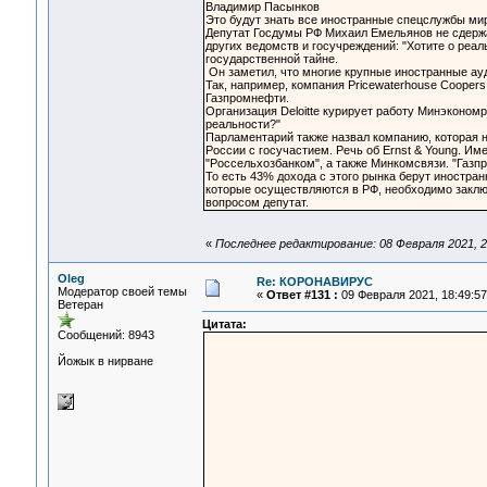
Владимир Пасынков
Это будут знать все иностранные спецслужбы мира
Депутат Госдумы РФ Михаил Емельянов не сдержа
других ведомств и госучреждений: "Хотите о реаль
государственной тайне.
Он заметил, что многие крупные иностранные ауд
Так, например, компания Pricewaterhouse Cooper
Газпромнефти.
Организация Deloitte курирует работу Минэконом
реальности?"
Парламентарий также назвал компанию, которая 
России с госучастием. Речь об Ernst & Young. И
"Россельхозбанком", а также Минкомсвязи. "Газ
То есть 43% дохода с этого рынка берут иностра
которые осуществляются в РФ, необходимо заключ
вопросом депутат.
«
Последнее редактирование: 08 Февраля 2021, 2
Oleg
Re: КОРОНАВИРУС
Модератор своей темы
«
Ответ #131 :
09 Февраля 2021, 18:49:57
Ветеран
Цитата:
Сообщений: 8943
Йожык в нирване