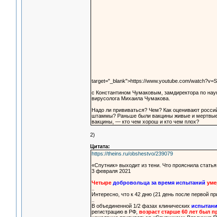
target="_blank">https://www.youtube.com/watch?v
с Константином Чумаковым, замдиректора по науке
вирусолога Михаила Чумакова.
Надо ли прививаться? Чем? Как оценивают росси
штаммы? Раньше были вакцины живые и мертвые, 
вакцины, — кто чем хорош и кто чем плох?
2)
Цитата:
https://theins.ru/obshestvo/239079
«Спутник» выходит из тени. Что прояснила статья
3 февраля 2021
Четыре
добровольца за время испытаний
уме
..
Интересно, что к 42 дню (21 день после первой п
..
В объединенной 1/2 фазах клинических
испытани
регистрацию в РФ,
возраст старше 60 лет был 