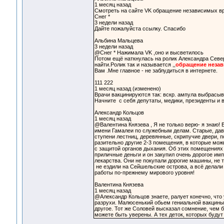
1 месяц назад
Смотреть на сайте VK обращение независимых вр
Снег *
3 недели назад
Дайте пожалуйста ссылку. Спасибо
Альбина Мальцева
3 недели назад
@Снег * Нажимала VK ,оно и высветилось
Потом ещё наткнулась на ролик Александра Северс
найти.Ролик так и называется ,,
обращение незав
Вам .Мне главное - не заблудиться в интернете.
111 222
1 месяц назад (изменено)
Врачи вакцинируются так: вскр. ампула выбрасывает
Начните с себя депутаты, медики, президенты и ва
Александр Кольцов
1 месяц назад
@Валентина Князева , Я не только верю- я знаю! 
имени Гамалеи по служебным делам. Старые, дав
ступени лестниц, деревянные, скрипучие двери, 
разительно другие 2-3 помещения, в которые мож
с защитой органов дыхания. Об этих помещениях 
приличные деньги и он закупил очень дорогое им
лекарства. Они не покупали дорогие машины, не т
не ездили на Сейшельские острова, а всё делали 
работы по-прежнему мирового уровня!
Валентина Князева
1 месяц назад
@Александр Кольцов знаете, ралует конечно, что 
разрухи. Малюсенький обьем гениальной вакцины 
другое. Тот же Соловей высказал сомнение, чем б
можете быть уверены. А тех деток, которых будут