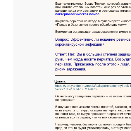
Врач-анестезиолог Борис Теплых, который активн
инициативе столичных властей: «Не раз об этом 
раньше, когда они заставили в ресторанах готови
бактериологическая бомба
.
покупать перчатки на входе в супермаркет и клас
«Проще и безопаснее просто обработать кожу»
Всемирная организация здравоохранения имеет 
Вопрос: Эффективно ли ношение резиновы
коронавирусной инфекции?
Ответ: Нет. Вы в большей степени защище
руки, чем когда носите перчатки. Возбуд
перчатки. Прикасаясь после этого к лицу,
риску заражения.
Цитата:
https://zen.yandex.ru/media/balb/perchatochnyi-sok
5ebbc1d3e165fd755714a676
От чего могут защитить перчатки – не очень поня
не проникает.
В случае с перчатками логика властей, кажется, м
есть вирус, этот вирус оседает на перчатках, а н
почешет глаз, то вирус проникнет в организм точн
осталась вся та зараза, что на них скопилась за
Наконец, человек без перчаток может проще и бы
вряд-ли кто-то будет утилизировать, а станут исп