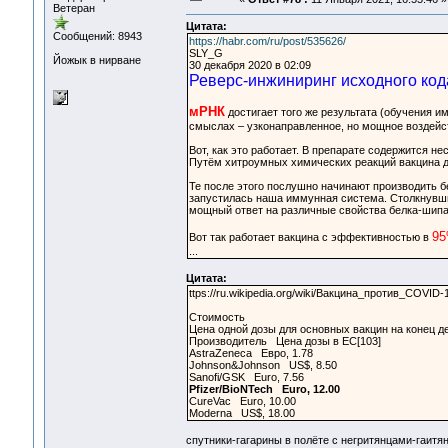
Ветеран
Цитата:
Сообщений: 8943
https://habr.com/ru/post/535626/
SLY_G
Йожык в нирване
30 декабря 2020 в 02:09
Реверс-инжиниринг исходного код
мРНК
достигает того же результата (обучения и
смыслах – узконаправленное, но мощное воздейс
Вот, как это работает. В препарате содержится 
Путём хитроумных химических реакций вакцина до
Те после этого послушно начинают производить б
запустилась наша иммунная система. Столкнувши
мощный ответ на различные свойства белка-шипа 
9
Вот так работает вакцина с эффективностью в
...
Цитата:
ttps://ru.wikipedia.org/wiki/Вакцина_против_COVID-
Стоимость
Цена одной дозы для основных вакцин на конец д
Производитель Цена дозы в ЕС[103]
AstraZeneca Евро, 1.78
Johnson&Johnson US$, 8.50
Sanofi/GSK Euro, 7.56
Pfizer/BioNTech Euro, 12.00
CureVac Euro, 10.00
Moderna US$, 18.00
спутники-гагарины в полёте с негритянцами-гаитя