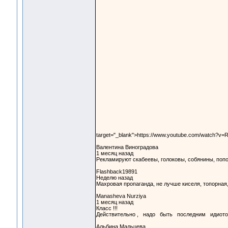
target="_blank">https://www.youtube.com/watch?v
Валентина Виноградова
1 месяц назад
Рекламируют скабеевы, голоковы, собянины, попов.
Flashback19891
Неделю назад
Махровая пропаганда, не лучше киселя, топорная,
Manasheva Nurziya
1 месяц назад
Класс !!!
Действительно , надо быть последним идиото
Альбина Мальцева