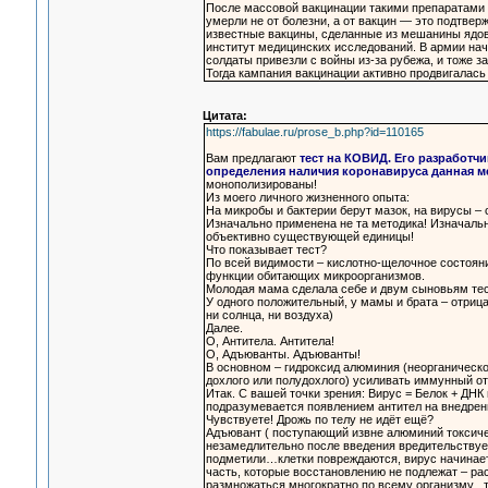
После массовой вакцинации такими препаратами м
умерли не от болезни, а от вакцин — это подтве
известные вакцины, сделанные из мешанины ядов
институт медицинских исследований. В армии нач
солдаты привезли с войны из-за рубежа, и тоже з
Тогда кампания вакцинации активно продвигалас
Цитата:
https://fabulae.ru/prose_b.php?id=110165
Вам предлагают
тест на КОВИД. Его разработчи
определения наличия коронавируса данная 
монополизированы!
Из моего личного жизненного опыта:
На микробы и бактерии берут мазок, на вирусы – 
Изначально применена не та методика! Изначаль
объективно существующей единицы!
Что показывает тест?
По всей видимости – кислотно-щелочное состояни
функции обитающих микроорганизмов.
Молодая мама сделала себе и двум сыновьям те
У одного положительный, у мамы и брата – отрица
ни солнца, ни воздуха)
Далее.
О, Антитела. Антитела!
О, Адъюванты. Адъюванты!
В основном – гидроксид алюминия (неорганическо
дохлого или полудохлого) усиливать иммунный от
Итак. С вашей точки зрения: Вирус = Белок + ДНК
подразумевается появлением антител на внедрени
Чувствуете! Дрожь по телу не идёт ещё?
Адъювант ( поступающий извне алюминий токсиче
незамедлительно после введения вредительствует
подметили…клетки повреждаются, вирус начинает
часть, которые восстановлению не подлежат – ра
размножаться многократно по всему организму , 