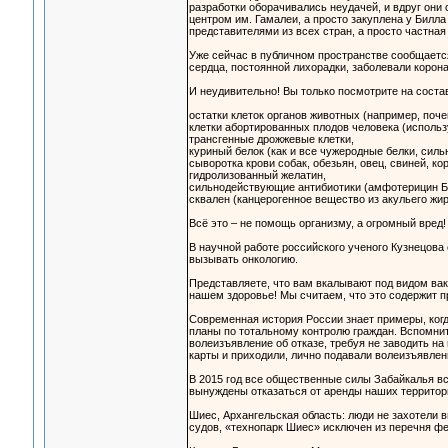
разработки оборачивались неудачей, и вдруг они 
центром им. Гамалеи, а просто закуплена у Билла
представителями из всех стран, а просто частна
Уже сейчас в публичном пространстве сообщается
сердца, постоянной лихорадки, заболевали корон
И неудивительно! Вы только посмотрите на соста
остатки клеток органов животных (например, поче
клетки абортированных плодов человека (использ
трансгенные дрожжевые клетки,
куриный белок (как и все чужеродные белки, силь
сыворотка крови собак, обезьян, овец, свиней, кор
гидролизованный желатин,
сильнодействующие антибиотики (амфотерицин Б,
сквален (канцерогенное вещество из акульего жир
Всё это – не помощь организму, а огромный вред!
В научной работе российского ученого Кузнецова 
вызывать онкологию.
Представляете, что вам вкалывают под видом вакц
нашем здоровье! Мы считаем, что это содержит п
Современная история России знает примеры, ког
планы по тотальному контролю граждан. Вспомнит
волеизъявление об отказе, требуя не заводить на
карты и приходили, лично подавали волеизъявлен
В 2015 год все общественные силы Забайкалья вст
вынуждены отказаться от аренды наших территор
Шиес, Архангельская область: люди не захотели 
судов, «технопарк Шиес» исключен из перечня фе