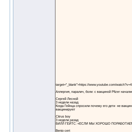
target="_blank">https://www.youtube.com/watch?v
Аллергия, паралич, боли: с вакциной Pfizer начал
Сергей Лесной
3 недели назад
Когда Гейнца спросили почему его дети не вакци
вакцинируют
Citrus boy
3 недели назад
БИЛЛ ГЕЙТС: «ЕСЛИ МЫ ХОРОШО ПОРАБОТАЕМ
Benio cert