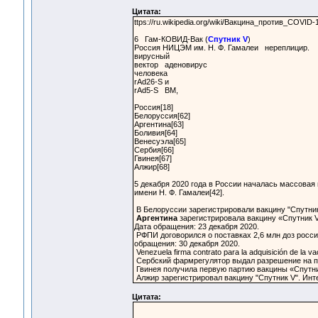
Цитата:
ttps://ru.wikipedia.org/wiki/Вакцина_против_COVID-
6 Гам-КОВИД-Вак (
Спутник V
)
Россия НИЦЭМ им. Н. Ф. Гамалеи нереплицир.
вирусный
вектор аденовирус
человека
rAd26-S и
rAd5-S ВМ,
Россия[18]
Белоруссия[62]
Аргентина[63]
Боливия[64]
Венесуэла[65]
Сербия[66]
Гвинея[67]
Алжир[68]
5 декабря 2020 года в России началась массова
имени Н. Ф. Гамалеи[42].
В Белоруссии зарегистрировали вакцину "Спутник 
Аргентина
зарегистрировала вакцину «Спутник 
Дата обращения: 23 декабря 2020.
РФПИ договорился о поставках 2,6 млн доз росси
обращения: 30 декабря 2020.
Venezuela firma contrato para la adquisición de la 
Сербский фармрегулятор выдал разрешение на при
Гвинея получила первую партию вакцины «Спутник
Алжир зарегистрировал вакцину "Спутник V". Инте
Цитата: