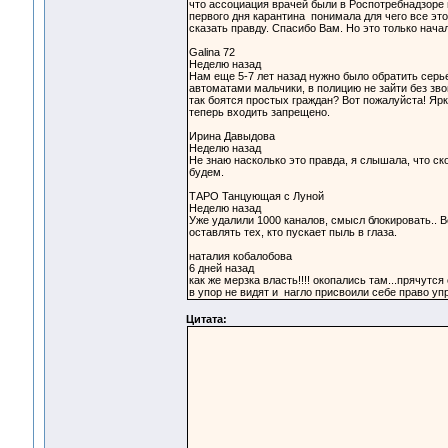
что ассоциация врачей были в Роспотребнадзоре в
первого дня карантина понимала для чего все эт
сказать правду. Спасибо Вам. Но это только нач
Galina 72
Неделю назад
Нам еще 5-7 лет назад нужно было обратить серье
автоматами мальчики, в полицию не зайти без зво
так боятся простых граждан? Вот пожалуйста! Ярк
теперь входить запрещено.
Ирина Давыдова
Неделю назад
Не знаю насколько это правда, я слышала, что ск
будем.
ТАРО Танцующая с Луной
Неделю назад
Уже удалили 1000 каналов, смысл блокировать.. Ве
оставлять тех, кто пускает пыль в глаза.
наталия кобалобова
6 дней назад
как же мерзка власть!!!! окопались там...прячутс
в упор не видят и нагло присвоили себе право упр
Цитата: