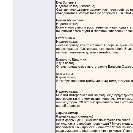
Eva Summers
Неделю назад (изменено)
Святые люди...вышли за всех нас...если сейчас н
объединиться, отсидеться не получится,,, в США
Роман Абрамович
Неделю назад
Всем у кого умерли родственники надо подавать з
виновники этого сидят в "верхних эшелонах" власт
Екатерина Я
Неделю назад
Лечат и правда как-то странно. С первых дней на
предотвращает бактериальные осложнения. Знаю мн
лечили пневмонию другими антибиотики.
Владимир Шишигин
2 дня назад
Очень понравилось выступление Валерии Орлово
scio arcana
6 дней назад
Я требую военного трибунала над теми, кто участв
--
Неделю назад
Мне вот интересно сколько люди ещё будут думать
построено так что чем выше чиновник тем он высл
они не угодны, 20 лет выстраивалась эта система 
нашей властью.
Лариса Лимар
6 дней назад (изменено)
Всем добрый день, скажите пожалуста кто знает. 
легких, как это вообще происходит? Много слыша
восполительный процесс и они ставят только ков
люди умирают, а они говорят что это ковит. У мен