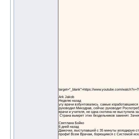
target="_blank">https://www.youtube.com/watch?v=
Ark Jakob
Неделю назад
угу врачи взбунтовались. самые изработавшиеся в
руководил Минздрав, сейчас руководит Роспотреб
врачи и учителя, не одна скотина не выступила 
Страна вымрет этих бездельников заменят. Зачем
Светлана Бойко
6 дней назад
Дамочке, выступавшей с 35 минуты аплодирую сто
профи! Всем Врачам, борющимся с Системой искр