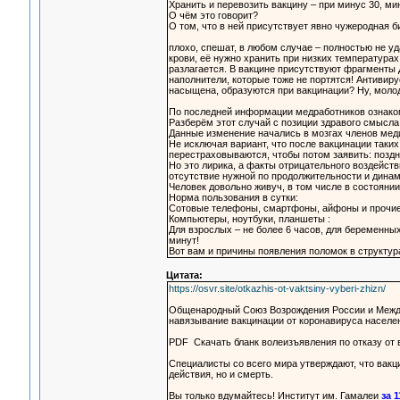
Хранить и перевозить вакцину – при минус 30, ми
О чём это говорит?
О том, что в ней присутствует явно чужеродная 
плохо, спешат, в любом случае – полностью не уда
крови, её нужно хранить при низких температурах
разлагается. В вакцине присутствуют фрагменты
наполнители, которые тоже не портятся! Антивир
насыщена, образуются при вакцинации? Ну, мол
По последней информации медработников ознаком
Разберём этот случай с позиции здравого смысла.
Данные изменение начались в мозгах членов медиц
Не исключая вариант, что после вакцинации таких
перестраховываются, чтобы потом заявить: поздн
Но это лирика, а факты отрицательного воздейст
отсутствие нужной по продолжительности и динам
Человек довольно живуч, в том числе в состоянии
Норма пользования в сутки:
Сотовые телефоны, смартфоны, айфоны и прочие:
Компьютеры, ноутбуки, планшеты :
Для взрослых – не более 6 часов, для беременных
минут!
Вот вам и причины появления поломок в структура
Цитата:
https://osvr.site/otkazhis-ot-vaktsiny-vyberi-zhizn/
Общенародный Союз Возрождения России и Между
навязывание вакцинации от коронавируса населе
PDF Скачать бланк волеизъявления по отказу от 
Специалисты со всего мира утверждают, что вакц
действия, но и смерть.
Вы только вдумайтесь! Институт им. Гамалеи
за 