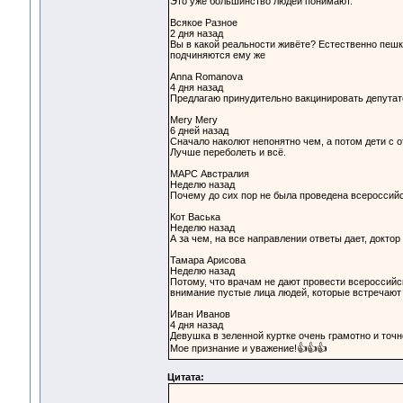
Это уже большинство людей понимают.
Всякое Разное
2 дня назад
Вы в какой реальности живёте? Естественно пешка
подчиняются ему же
Anna Romanova
4 дня назад
Предлагаю принудительно вакцинировать депутато
Mery Mery
6 дней назад
Сначало наколют непонятно чем, а потом дети с о
Лучше переболеть и всё.
МАРС Австралия
Неделю назад
Почему до сих пор не была проведена всероссий
Кот Васька
Неделю назад
А за чем, на все направлении ответы дает, доктор
Тамара Арисова
Неделю назад
Потому, что врачам не дают провести всероссийс
внимание пустые лица людей, которые встречают 
Иван Иванов
4 дня назад
Девушка в зеленной куртке очень грамотно и точн
Мое признание и уважение!👍👍👍
Цитата: