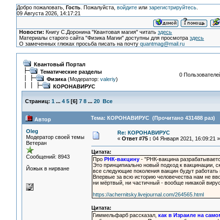
Добро пожаловать,
Гость
. Пожалуйста,
войдите
или
зарегистрируйтесь
.
09 Августа 2026, 14:17:21
Новости:
Книгу С.Доронина "Квантовая магия" читать
здесь
Материалы старого сайта "Физика Магии" доступны для просмотра
здесь
О замеченных глюках просьба писать на почту
quantmag@mail.ru
Квантовый Портал
Тематические разделы
0 Пользователей
Физика
(Модератор:
valeriy
)
КОРОНАВИРУС
Страниц:
1
...
4
5
[
6
]
7
8
...
20
Все
Тема: КОРОНАВИРУС (Прочитано 431488 раз)
Автор
Oleg
Re: КОРОНАВИРУС
Модератор своей темы
«
Ответ #75 :
04 Января 2021, 16:09:21 »
Ветеран
Цитата:
Сообщений: 8943
Про
РНК-вакцину
- "РНК-вакцина разрабатываетс
Это принципиально новый подход к вакцинации, ск
Йожык в нирване
все следующие поколения вакцин будут работать 
Впервые за всю историю человечества нам не вво
ни мёртвый, ни частичный - вообще никакой виру
https://achernitsky.livejournal.com/264565.html
Цитата:
Гиммельфарб рассказал,
как в Израиле на сам