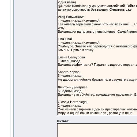
2 дня назад
@Natalia Kandalina ну да, учите английский. Гейт
детскую смертность без вакцин! Очнитесь уже
Vitalij Schwarkow
4 недели назад (изменено)
Как житель Германии скажу, что нас всех наё.....
иглу.
Вакцинация началась с пенсионеров. Самый верн
Lina Linali
4 недели назад (изменено)
Улыбнуло. Знаете как переводится с немецкого 
камень. Прямо в точку
Елена Белоусова
1 месяц назад
Вакцина эффективна? Паралич лицевого нерва - э
Sandra Kapina
3 недели назад
Не даром английские братья пели засуньте вакцин
Дмитрий Дмитриев
3 недели назад
Вакцина - это убийство, сокращение населения. Б
Olessia Herrspiegel
2 недели назад
Уже начали стариков в домах престарелых колоть,
миру, с одной бочки намешали , разница в цене.
Цитата: