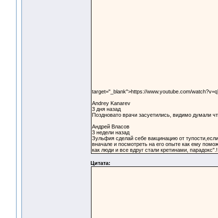
target="_blank">https://www.youtube.com/watch?v
Andrey Kanarev
3 дня назад
Поздновато врачи засуетились, видимо думали что
Андрей Власов
3 недели назад
Зульфия сделай себе вакцинацию от тупости,если 
вначале и посмотреть на его опыте как ему поможе
как люди и все вдруг стали кретинами, парадокс".!!
Цитата: