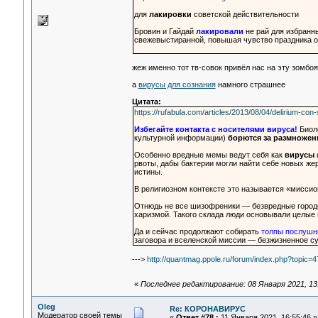
для
лакировки
советской действительности
Бровин и Гайдай
лакировали
не рай для избранн
свежевыстиранной, повышая чувство праздника о
жеж именно тот тв-совок привёл нас на эту зомб
а
вирусы для сознания
намного страшнее
Цитата:
https://rufabula.com/articles/2013/08/04/delirium-con-
Избегайте контакта с носителями вируса!
Биоло
культурной информации)
борются за размножен
Особенно вредные мемы ведут себя как
вирусы
рвоты, дабы бактерии могли найти себе новых же
истины.
В религиозном контексте это называется «миссио
Отнюдь не все шизофреники — безвредные город
харизмой. Такого склада люди основывали целые
Да и сейчас продолжают собирать
толпы послушн
заговора и вселенской миссии — безжизненное с
--->
http://quantmag.ppole.ru/forum/index.php?topi
«
Последнее редактирование: 08 Января 2021, 13
Oleg
Re: КОРОНАВИРУС
Модератор своей темы
«
Ответ #78 :
11 Января 2021, 16:55:46 »