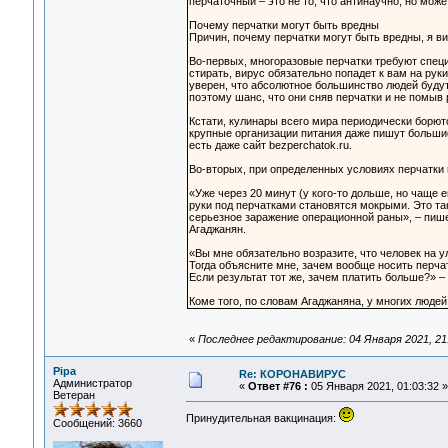
перчаточный – это не то, что антинаучно, но може
Почему перчатки могут быть вредны
Причин, почему перчатки могут быть вредны, я в
Во-первых, многоразовые перчатки требуют специа
стирать, вирус обязательно попадет к вам на рук
уверен, что абсолютное большинство людей будут
поэтому шанс, что они сняв перчатки и не помыв р
Кстати, кулинары всего мира периодически борют
крупные организации питания даже пишут большие
есть даже сайт bezperchatok.ru.
Во-вторых, при определенных условиях перчатки 
«Уже через 20 минут (у кого-то дольше, но чаще
руки под перчатками становятся мокрыми. Это та
серьезное заражение операционной раны», – пиш
Агаджанян.
«Вы мне обязательно возразите, что человек на у
Тогда объясните мне, зачем вообще носить перча
Если результат тот же, зачем платить больше?» –
Коме того, по словам Агаджаняна, у многих людей
«
Последнее редактирование: 04 Января 2021, 21
Pipa
Re: КОРОНАВИРУС
Администратор
«
Ответ #76 :
05 Января 2021, 01:03:32 »
Ветеран
Принудительная вакцинация:
Сообщений: 3660