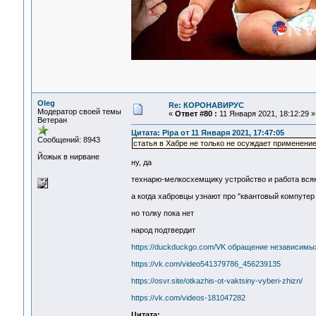
Oleg
Re: КОРОНАВИРУС
Модератор своей темы
«
Ответ #80 :
11 Января 2021, 18:12:29 »
Ветеран
Цитата: Pipa от 11 Января 2021, 17:47:05
Сообщений: 8943
статья в Хабре не только не осуждает применени
Йожык в нирване
ну, да
технарю-мелкосхемщику устройство и работа всяких
а когда хабровцы узнают про "квантовый компутер 
но толку пока нет
народ подтвердит
https://duckduckgo.com/VK обращение независимы
https://vk.com/video541379786_456239135
https://osvr.site/otkazhis-ot-vaktsiny-vyberi-zhizn/
https://vk.com/videos-181047282
Цитата: