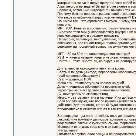
которые так же как и вирус представляют собой
А вы такого и не знаете! Вы ничего не знаете о т
Впрочем, остальные ингредиенты вакцины так же 
Поэтому быстро пересматриваем своё отношени
Что такое ослабленный вирус или же мёртвый? В
Понимаю так – это фрагменты вируса. К чему, за
нонсенс.
МРТ, УЗИ. Рентген и прочие инструментальные и 
Схватила тёти Анину «пропедевтику внутренних бо
просматриваемую в среднем возрасте.
Перкуссии, пальпация, выстукивание, прощупыва
обозначены, все консистенции тканей органов ус
реакциям на посланный вопрос, по акустически
МРТ – 50 на 50 и то, если специалист смотрит!
УЗИ – ничего не вижу, ничего не знаю, ничего не
Рентген – тоже, знаете ли, на вирусы не реагируе
Длительность нахождения антител в крови.
Сваты и их дочь (33 года) переболели «коронави
(ещё не ввели обязаловку )
Сват – дошёл до ИВЛ.
Жена его – температурила несколько дней.
Дочь – лишилась обоняния на несколько дней.
Через три месяца сделали анализ на антитела!
(О, неистребимое любопытство)
Итого: у сватов антитела в наличие. У их дочери 
Если вас убеждают, что после вакцины антитела бу
действия (длительного), который будет постепенн
нуждающихся в ремонте или же в замене или же в
Заговорщики – да просто любопытные до предела 
лекциях и не покупали дипломов, которые исполь
поделившие лакомые куски экономики, фармацевти
Уговорили их отдать весь мир в их распоряжение 
Что дальше?
Объявят в случае, если вакцина не продолжитель