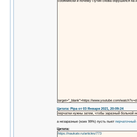
собянински и почему Путин снова обрушился на 
target="_blank">https://www.youtube.com/watch?v=
Цитата: Pipa от 03 Января 2021, 20:09:24
перчатки нужны затем, чтобы заразный больной н
а незаразные (коих 99%) пусть пьют
перчаточный 
Цитата:
https://naukatv.ru/articles/773