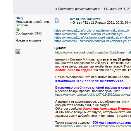
«
Последнее редактирование: 11 Января 2021, 22:
Oleg
Re: КОРОНАВИРУС
Модератор своей темы
«
Ответ #81 :
11 Января 2021, 20:31:39 »
Ветеран
https://vivencia11.ru/protiv-prinuditelnoj-vakczinaczii/
Сообщений: 8943
https://vivencia11.ru/instrukcziya-vakczinacziya/
https://vivencia11.ru/poshagovaya-instrukcziya-kak-o
Йожык в нирване
https://vivencia11.ru/nasilstvennaya-vakczinacziya-so
Цитата:
https://www.facebook.com/groups/bo43bo19k/perma
вакцину «Спутник V» испытали
всего на 38 добр
начинаются как раз после 2-й дозы. Это выяснил 
после ее регистрации, как якобы безопасной. Пос
осложнение на сердце
. На звонок в Центр им. 
Позже выяснилось, что испытания вакцины вообщ
вакцинации явно никто не заинтересован.
Василенко опубликовал свой рассказ в соцсе
массово вакцинировать военнослужащих?
https://newizv.ru/news/politics/07-11-2020/kazus-va
А вакцина от коронавируса, разработанная инсти
собираются колоть скот, а не людей.
Об этом сообщил
биохимик Александр Кудряв
«Есть такие вакцины от ящура, которыми скот кол
здравом уме и доброй памяти не придет в голову 
Также вакцина содержит
700 мкг гидроксида ал
https://newbur.ru/n/50700/
https://maxpark.com/comm