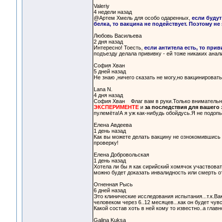
Valeriy
4 недели назад
@Артем Хмель для особо одаренных,
если будут
белка, то вакцина не подействует. Поэтому не 
Любовь Васильева
2 дня назад
Интересно! Тоесть,
если антитела есть, то при
подъезду делала прививку - ей тоже никаких анал
София Хван
5 дней назад
Не знаю ,ничего сказать не могу,но вакцинироват
Lana N.
4 дня назад
София Хван Флаг вам в руки.Только внимательн
ЭКСПЕРИМЕНТЕ
и
за последствия для вашего 
пулемёта!А я уж как-нибудь обойдусь.Я не подоп
Елена Авдеева
1 день назад
Как вы можете делать вакцину не ознокомившись с 
проверку!
Елена Добровольская
1 день назад
Хотела ли бы я как сирийский хомячок участвова
можно будет доказать инвалидность или смерть о
Огненная Рысь
6 дней назад
Это клинические исследования испытания...т.к.В
человеком через 6..12 месяцев...как он будет чувс
Какой состав хоть в ней кому то известно..а глав
Galina Kuksa