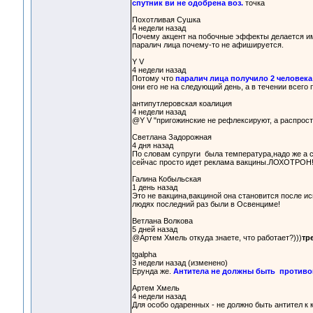
спутник ви не одобрена воз.
точка
Похотливая Сушка
4 недели назад
Почему акцент на побочные эффекты делается име
паралич лица почему-то не афишируется.
Y V
4 недели назад
Потому что
паралич лица получило 2 человека
они его не на следующий день, а в течении всего
антипутлеровская коалиция
4 недели назад
@Y V "пригожинские не рефлексируют, а распрост
Светлана Задорожная
4 дня назад
По словам супруги была температура,надо же а с
сейчас просто идет реклама вакцины.ЛОХОТРОН!
Галина Кобыльская
1 день назад
Это не вакцина,вакциной она становится после и
людях последний раз были в Освенциме!
Ветлана Волкова
5 дней назад
@Артем Хмель откуда знаете, что работает?)))
тр
tgalpha
3 недели назад (изменено)
Ерунда же.
Антитела не должны быть противо
Артем Хмель
4 недели назад
Для особо одаренных - не должно быть антител к к