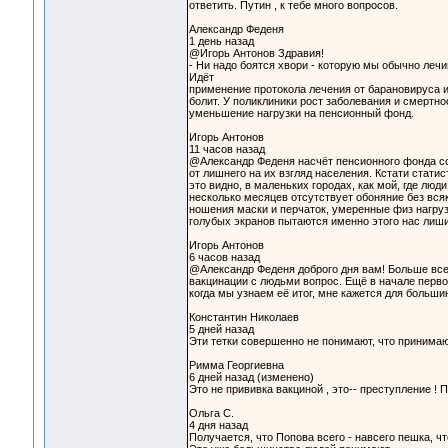
ответить. Путин , к тебе много вопросов.
Александр Феденя
1 день назад
@Игорь Антонов Здравия!
- Ни надо боятся хвори - которую мы обычно лечи
Идёт
применение протокола лечения от барановируса и,
болит. У поликлиники рост заболевания и смертн
уменьшение нагрузки на пенсионный фонд.
Игорь Антонов
11 часов назад
@Александр Феденя насчёт пенсионного фонда сог
от лишнего на их взгляд населения. Кстати стат
это видно, в маленьких городах, как мой, где люд
несколько месяцев отсутствует обоняние без вся
ношения маски и перчаток, умеренные физ нагруз
голубых экранов пытаются именно этого нас лишит
Игорь Антонов
6 часов назад
@Александр Феденя доброго дня вам! Больше всег
вакцинации с людьми вопрос. Ещё в начале перво
когда мы узнаем её итог, мне кажется для больши
Константин Николаев
5 дней назад
Эти тетки совершенно не понимают, что принимаю
Римма Георгиевна
6 дней назад (изменено)
Это не прививка вакциной , это-- преступление ! 
Ольга С.
4 дня назад
Получается, что Попова всего - навсего пешка, что