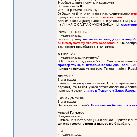
9 добровольцев получали компонент I,
9 - компонент II
и 20 - в режиме прайм-буст.
3) Защитный титр антител в настоящее время
неи
Продолжительность защиты
неизвестна
.
Клинические исследования по изучению эпидеми
4) ИНФ-Я С САЙТА САМОЙ ВАКЦИНЫ:
окончани
Римма Четвергова
4 недели назад
говорит ерунду,
антитела не вводят, они выра
антител, потому что это бесполезно
. Не распр
заставляет вырабатывать антитела.
X-Files 123
4 недели назад (изменено)
3:10 так мозг-то должен быть! . Зачем прививатьс
проверять на антитела, а потом уже - если их 
прививку никогда не поверю. Теперь made in Russi
Дмитрий *
3 дня назад
Надо же такую хрень написать ! Ну, не прививайт
сдохнет, кто то нет, у кого потом давление и вся
наконец съездить,
а не в Турцию с Занзибаром.
Елена Домахина
3 дня назад
Зачем на антитела?
Если чел не болел, то и ант
Андрей Гончаров
3 недели назад
Ничего не знает о вакцине и пошел ширятся.Или 
ширяют всех подряд и им все по барабану
J. J.
4 недели назад