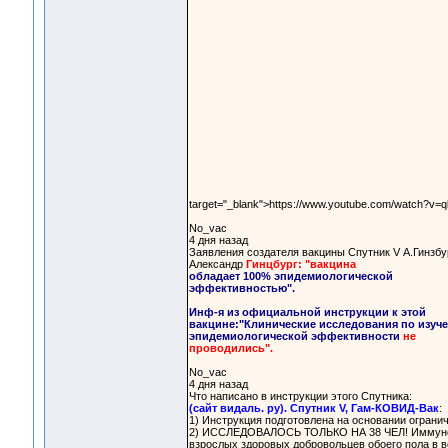
target="_blank">https://www.youtube.com/watch?v=
No_vac
4 дня назад
Заявления создателя вакцины Спутник V А.Гинзбур
Александр
Гинцбург: "вакцина
обладает 100% эпидемиологической
эффективностью".
Инф-я из официальной инструкции к этой
вакцине:"Клинические исследования по изуч
эпидемиологической эффективности
не
проводились".
No_vac
4 дня назад
Что написано в инструкции этого Спутника:
(сайт видаль. ру). Спутник V, Гам-КОВИД-Вак
:
1) Инструкция подготовлена на основании огранич
2) ИССЛЕДОВАЛОСЬ ТОЛЬКО НА 38 ЧЕЛ! Иммунолог
взрослых здоровых добровольцев обоего пола в во