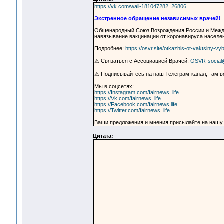
https://vk.com/wall-181047282_26806
Экстренное обращение независимых врачей!
Общенародный Союз Возрождения России и Между
навязывание вакцинации от коронавируса населе
Подробнее:
https://osvr.site/otkazhis-ot-vaktsiny-vyb
⚠ Связаться с Ассоциацией Врачей:
OSVR-social
⚠ Подписывайтесь на наш Телеграм-канал, там в
Мы в соцсетях:
https://Instagram.com/fairnews_life
https://Vk.com/fairnews_life
https://Facebook.com/fairnews.life
https://Twitter.com/fairnews_life
Ваши предложения и мнения присылайте на нашу
Цитата: