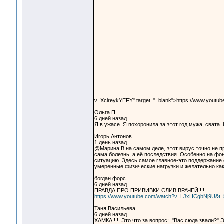
v=XcireykYEFY" target="_blank">https://www.yout
Ольга П.
6 дней назад
Я в ужасе. Я похоронила за этот год мужа, свата.
Игорь Антонов
1 день назад
@Марина В на самом деле, этот вирус точно не п
сама болезнь, а её последствия. Особенно на фон
ситуацию. Здесь самое главное-это поддержание 
умеренные физические нагрузки и желательно ка
богдан форс
6 дней назад
ПРАВДА ПРО ПРИВИВКИ СЛИВ ВРАЧЕЙ!!!!
https://www.youtube.com/watch?v=LJxHCgbNj9U&t=
Таня Васильева
6 дней назад
ХАМКА!!!! Это что за вопрос: ,"Вас сюда звали?