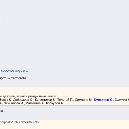
 короновирусе ..
врать может огого
ые деятели дезинформационных войск:
Эрнст К., Добродеев О., Кулистиков В., Толстой П., Симонян М.,
Кургинян С
., Затулин 
А., Зейналова И., Мамонтов А., Караулов А.
но
han/posts/3263592243696963