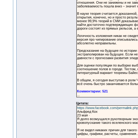
отношения. Они не занижены и не зав
заболеваемость пошла вниз – значит н
В науке теория считается доказанной,
открытия, конечно, но и просто резул
менее 99,9% теорий в СМИ доказывают
найти достаточно подтверждающих факт
дороги состоят из прямых рельсов, а 
Логичность изложения никак не свиде
версия про чипирование описывались 
абсолютно неправильны.
Предсказание на будущее по истории в
экстраполирован на будущее. Если не
давности с прогнозами развития эпиде
Для оценки популяции по выборке выб
соотношение полов в городе. Тестом,
литературный вариант теоремы Байеса
В общем, я сегодня выступаю в роли Ч
всё очень быстро заканчивается боль
Комментарии: 521
...
Цитата:
https://www.facebook.com/permalink.p
Альфред Кох
23 мая ·
Я долго возмущался рукотворным экон
кровопускание такого вселенского ма
Я не видел никаких причин для такого
цифры, графики, расчеты, сравнения..