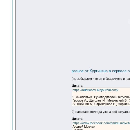
разное от Кургиняна в сериале о
(не забываем что он в блацклисте и на
Цитата:
https://aillarionov.livejournal.com/
9. «Соловьи». Руководители и активн
Громов А., Щеголев И., Мединский В., 
В., Шейнин А., Стриженова Е., Норкин 
2) написано полгода уже а всё актуаль
Цитата:
https://www.facebook.com/andrei.movc
Андрей Мовчан