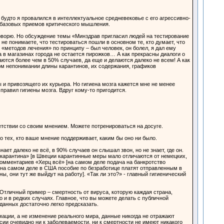
 будто я провалился в интеллектуальное средневековье с его агрессивно-
 базовых приемов критического мышления.
говорю. Но обсуждение темы «Минздрав пригласил людей на тестирование
е понимаете, что тестироваться пошли в основном те, кто думает, что
 «методов лечения» по принципу – был человек, он болел, я дал ему
 в магазинах города не остается пирожков… А как прекрасны диалоги о
ются более чем в 50% случаев, да еще и делаются далеко не всем! А как
ном непонимании длины карантинов, их содержания, графиков
ы и привозящего их курьера. Но гигиена мозга кажется мне не менее
правил гигиены мозга. Вдруг кому-то пригодится.
етствии со своим мнением. Можете потренироваться на досуге.
 тех, кто ваше мнение поддерживает, каким бы оно ни было.
ет далеко не всё, в 90% случаев он слышал звон, но не знает, где он.
з карантина» [в Швеции карантинные меры мало отличаются от немецких,
комментариев «Херц всё» [на самом деле подача на банкротство
[на самом деле в США пособие по безработице платят отправленным в
, они тут же выйдут на работу]. «Так ли это?» - главный гигиенический
Отличный пример – смертность от вируса, которую каждая страна,
 и в редких случаях. Главное, что вы можете делать с публичной
 данных достаточно легко предсказать.
ации, а не изменение реального мира, данные никогда не отражают
ии очевидно ни к заболеваемости, ни к смертности не имеют никакого