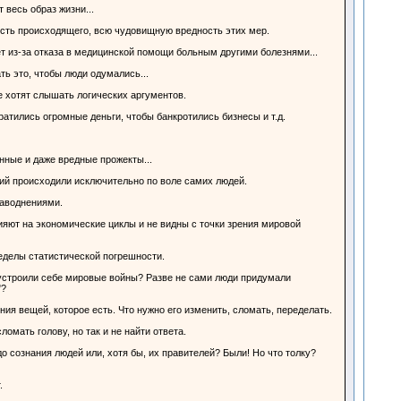
весь образ жизни...
сть происходящего, всю чудовищную вредность этих мер.
ет из-за отказа в медицинской помощи больным другими болезнями...
ть это, чтобы люди одумались...
не хотят слышать логических аргументов.
тратились огромные деньги, чтобы банкротились бизнесы и т.д.
нные и даже вредные прожекты...
тий происходили исключительно по воле самих людей.
аводнениями.
ияют на экономические циклы и не видны с точки зрения мировой
еделы статистической погрешности.
и устроили себе мировые войны? Разве не сами люди придумали
"?
ения вещей, которое есть. Что нужно его изменить, сломать, переделать.
омать голову, но так и не найти ответа.
о сознания людей или, хотя бы, их правителей? Были! Но что толку?
.