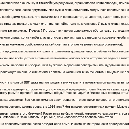
ами ввергают экономику в тяжелейшую рецессию, ограничивают наши свободы, ломают 
 привести логические аргументы, что нужно лишь объяснить людям всю бессмысленно
ь необходимо доказать, что никакие жизни не спасаются, а напротив, смертность раст
 в странах третьего мира и счет трупов пойдет уже на миллионы. И нужно лишь показа
 я уже так не думаю. Почему? Потому, что я понял одно важное обстоятельство: люди 
еского спада, хотят чтобы власти отняли у них их права, заперли их покрепче, чтобы 
я есть кое-какие соображения на сей счет, но это уже не имеет никакого значения).
асти продолжали резвиться и тратить триллионы долларов, евро и рублей на бессмысле
мысли, что вообще-то все главные катаклизмы человеческой истории последних столе
ризисы, вызванные извержением вулканов, моровыми поветриями или чудовищными н
роисходят, но они не имеют силы влиять на жизнь целых континентов. Они даже не вл
снизить мировой ВВП даже на полпроцента или увеличить показатели смертности за пр
е такое харакири, которое не под силу никакой природной стихии. Разве не сами люд
стоту расы" и прочие "невыносимые обиды", "чести нации" и "жизненные пространства
тели катаклизмов. Все как по команде вдруг решили, что вот никак не снести того полож
одновременно хотеть воевать в 1914 году? Нет никаких естественных причин. Можно сл
ентов против этого безумия? Разве тогда не было людей, которые хотели достучаться д
а началась. И закончилась не раньше, чем человечество воевать расхотело.
шие проблемы человечество создает себе само. И само же их героически преодолевает