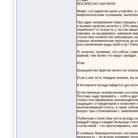
23 мая ·
ВОСКРЕСНО НАУЧНОЕ
Может это карантин меня утомляет, а 
мифологическим сознанием, выпяченн
Про идеи чипирования через вакцину 
и выявил наличие антител у 12% приш
переболел? А точность у тестов какая
пирожка, он выздоровел, наверное ви
статистике количества заболевших на
хороши экономические прогнозы до кон
восстановления индустрий и пр.! Нап
Я, конечно, понимаю, что сейчас глав
важной, тем более что вирус пройдет,
Итак.
Большинство фактов ничего не означа
Если у вас есть твердое мнение, вы 
В Интернете всегда найдется достато
Естественным человеческим состоянием
Поэтому надо проверять – себя и друг
только они оформлены рекомендательн
защищает от кредиторов и позволяет 
неоплачивамый отпуск, и таких сейчас
вопрос при столкновении с заявлениям
Публичная статистика почти всегда с
каждый город и каждая больница счита
статистикой – это прогнозировать, ка
В сложных бюрократических системах,
реальность – но всегда отражают пот