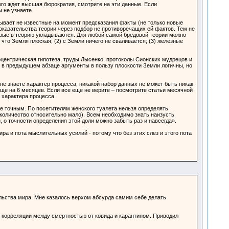
го ждет высшая бюрократия, смотрите на эти данные. Если
 не узнаете.
азывает не известные на момент предсказания факты (не только новые
доказательства теории через подбор не противоречащих ей фактов. Тем не
орые в теорию укладываются. Для любой самой бредовой теории можно
что Земля плоская; (2) с Земли ничего не сваливается; (3) железные
оцентрическая гипотеза, труды Лысенко, протоколы Сионских мудрецов и
, в предыдущем абзаце аргументы в пользу плоскости Земли логичны, но
не знаете характер процесса, никакой набор данных не может быть никак
еще на 6 месяцев. Если все еще не верите – посмотрите статьи месячной
 характера процесса.
е точным. По посетителям женского туалета нельзя определять
 количество относительно мало). Всем необходимо знать наизусть
о точности определения этой доли можно забыть раз и навсегда».
ра и пота мыслительных усилий - потому что без этих слез и этого пота
льства мира. Мне казалось верхом абсурда самим себе делать
ой корреляции между смертностью от ковида и карантином. Приводил