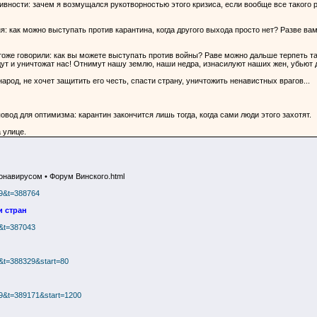
вности: зачем я возмущался рукотворностью этого кризиса, если вообще все такого 
 как можно выступать против карантина, когда другого выхода просто нет? Разве вам
 тоже говорили: как вы можете выступать против войны? Раве можно дальше терпеть т
ут и уничтожат нас! Отнимут нашу землю, наши недра, изнасилуют наших жен, убьют д
народ, не хочет защитить его честь, спасти страну, уничтожить ненавистных врагов...
овод для оптимизма: карантин закончится лишь тогда, когда сами люди этого захотят.
 улице.
онавирусом • Форум Винского.html
89&t=388764
и стран
8&t=387043
8&t=388329&start=80
589&t=389171&start=1200