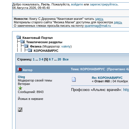
Добро пожаловать,
Гость
. Пожалуйста,
войдите
или
зарегистрируйтесь
.
06 Августа 2026, 09:45:40
Новости:
Книгу С.Доронина "Квантовая магия" читать
здесь
Материалы старого сайта "Физика Магии" доступны для просмотра
здесь
О замеченных глюках просьба писать на почту
quantmag@mail.ru
Квантовый Портал
Тематические разделы
Физика
(Модератор:
valeriy
)
КОРОНАВИРУС
Страниц:
1
...
3
4
[
5
]
6
7
...
20
Все
Тема: КОРОНАВИРУС (Прочитано 428
Автор
Oleg
Re: КОРОНАВИРУС
Модератор своей темы
«
Ответ #60 :
04 Ноября 2
Ветеран
Профсоюз «Альянс врачей»:
htt
Сообщений: 8943
Йожык в нирване