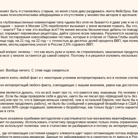
может быть я становлюсь старым, но меня стала дико раздражать лента Фейсбука. Как
ыми психологическими аберрациями и отсутствием у множества авторов в арсенале
(и глубокомысленные комментарии типа «дыма без огня не бывает») я даже уже и не 
едших – значит в Москве 12% переболело» вызывает у меня желание плакать. Вы что, н
 – знаете? Так о чем это вообще всё? Не менее веселы бесконечные дебаты по поводу
рус поражает пирожковые рецепторы, дайте срочно всем пирожка. Разумеется назавтра
 базе тестирования новосибирскими тестами, которые в отличие от Павла Глобы ошиба
ца года, на 21 год, на 22 год – с точностью до десятых долей процента ВВП, при пол
омню, месяц карантина уносит в России 2,5% годового ВВП.
ный вопрос гигиены – это как мыть руки и нужно ли стерилизовать заказанные продукт
 а мозг у многих останется до самой смерти. Поэтому я и решился изложить несколько 
ют. Вообще ничего. С этим надо смириться.
можете взять любой факт и с некоторым усилием интерпретировать его в полном соотв
чно интерпретаций любого факта, совпадающих с вашим мнением, равно как достаточно
 является думать, что он всё знает про то, что кажется ему знакомым. Но человек зна
их. Если бы люди проверяли себя и других, никто бы не писал про «Шведский путь бе
о] или про то, что в Швеции меньше смертей, чем в остальной Европе; нее было бы 
компании продолжить работу], не было бы сообщений о рекордной безработице в США 
 около 80% среди подавших заявление о безработице, как только будут сняты карантины
и в сети.
ильно искажена ошибками методологии и расплывчатостью механизма квантификации. 
ют по-разному. Использовать статистику продуктивно можно только очень ограниченно
к ее используют политики: они в статистике не разбираются и потому их интерпретации
 где оптимизация состояния каждого элемента идет через оптимизацию потока информ
ребности верхушки иерархии. Данные по заболеваемости и смертности от вируса в Росс