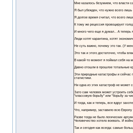
Мне казалось безумием, что власти с
Я был убежден, что нужно всего лишь
Я долгое время считал, что всего лиш
К тому же рецессия провоцирует голод
И много чего еще я думал... А теперь
Люди хотят карантина, хотят экономич
Не суть важно, почему это так. (У мен
Это так и этого достаточно, чтобы вл
В какой-то момент я поймал себя на 
Давно отошли в прошлое тотальные к
Эти природные катастрофы и сейчас п
статистики.
Ни одна из этих катастроф не может 
Зато сам человек может устроить себ
"классовую борьбу" или "борьбу за чи
И тогда, как и теперь, все вдруг захо
Что, например, заставило всю Европу 
Разве тогда не было логических аргум
Человечество хотело воевать. И войн
Так и сегодня как всегда: самые боль