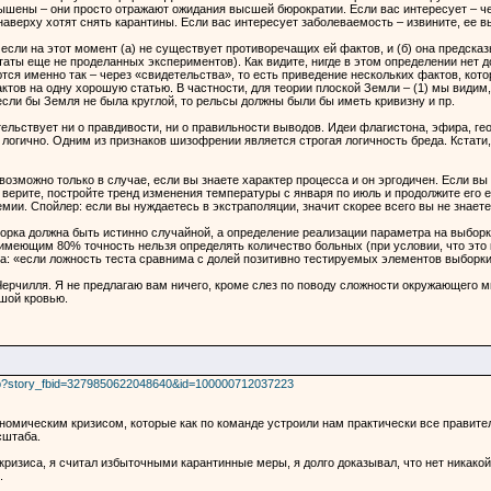
ышены – они просто отражают ожидания высшей бюрократии. Если вас интересует – че
аверху хотят снять карантины. Если вас интересует заболеваемость – извините, ее вы
 если на этот момент (а) не существует противоречащих ей фактов, и (б) она предск
ьтаты еще не проделанных экспериментов). Как видите, нигде в этом определении нет 
ся именно так – через «свидетельства», то есть приведение нескольких фактов, кот
ов на одну хорошую статью. В частности, для теории плоской Земли – (1) мы видим, 
если бы Земля не была круглой, то рельсы должны были бы иметь кривизну и пр.
тельствует ни о правдивости, ни о правильности выводов. Идеи флагистона, эфира, ге
логично. Одним из признаков шизофрении является строгая логичность бреда. Кстати
озможно только в случае, если вы знаете характер процесса и он эргодичен. Если вы 
 верите, постройте тренд изменения температуры с января по июль и продолжите его 
мии. Спойлер: если вы нуждаетесь в экстраполяции, значит скорее всего вы не знаете
орка должна быть истинно случайной, а определение реализации параметра на выборк
 имеющим 80% точность нельзя определять количество больных (при условии, что это
: «если ложность теста сравнима с долей позитивно тестируемых элементов выборки, 
ерчилля. Я не предлагаю вам ничего, кроме слез по поводу сложности окружающего ми
шой кровью.
hp?story_fbid=3279850622048640&id=100000712037223
омическим кризисом, которые как по команде устроили нам практически все правите
сштаба.
 кризиса, я считал избыточными карантинные меры, я долго доказывал, что нет никак
.