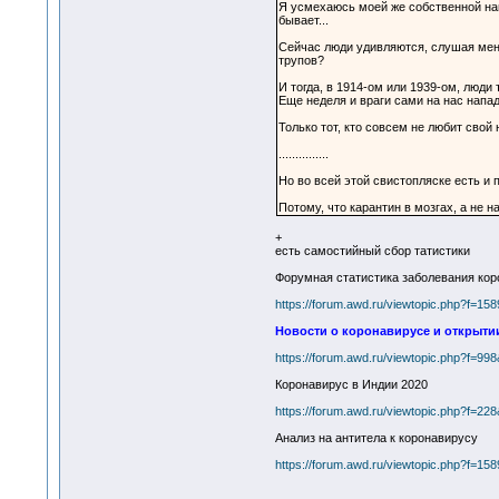
Я усмехаюсь моей же собственной наи
бывает...
Сейчас люди удивляются, слушая меня:
трупов?
И тогда, в 1914-ом или 1939-ом, люди
Еще неделя и враги сами на нас напад
Только тот, кто совсем не любит свой 
...............
Но во всей этой свистопляске есть и п
Потому, что карантин в мозгах, а не на
+
есть самостийный сбор татистики
Форумная статистика заболевания кор
https://forum.awd.ru/viewtopic.php?f=15
Новости о коронавирусе и открыти
https://forum.awd.ru/viewtopic.php?f=99
Коронавирус в Индии 2020
https://forum.awd.ru/viewtopic.php?f=22
Анализ на антитела к коронавирусу
https://forum.awd.ru/viewtopic.php?f=1