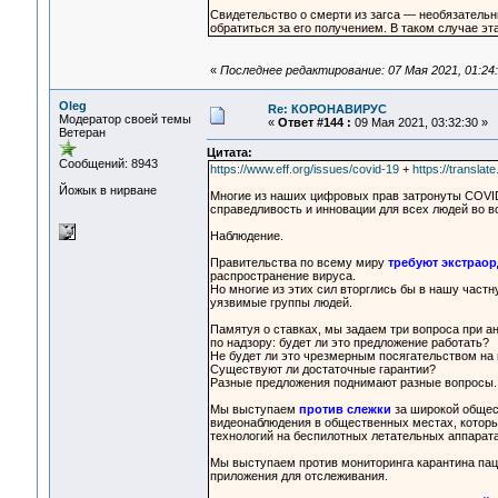
Свидетельство о смерти из загса — необязательн
обратиться за его получением. В таком случае эта
«
Последнее редактирование: 07 Мая 2021, 01:24:
Oleg
Re: КОРОНАВИРУС
Модератор своей темы
«
Ответ #144 :
09 Мая 2021, 03:32:30 »
Ветеран
Цитата:
Сообщений: 8943
https://www.eff.org/issues/covid-19
+
https://translat
Йожык в нирване
Многие из наших цифровых прав затронуты COVID-
справедливость и инновации для всех людей во в
Наблюдение.
Правительства по всему миру
требуют экстрао
распространение вируса.
Но многие из этих сил вторглись бы в нашу част
уязвимые группы людей.
Памятуя о ставках, мы задаем три вопроса при а
по надзору: будет ли это предложение работать?
Не будет ли это чрезмерным посягательством на
Существуют ли достаточные гарантии?
Разные предложения поднимают разные вопросы.
Мы выступаем
против слежки
за широкой общес
видеонаблюдения в общественных местах, которые
технологий на беспилотных летательных аппарата
Мы выступаем против мониторинга карантина па
приложения для отслеживания.