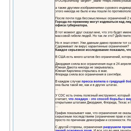
v=JGhp3Nfhs8g" target="_blank">https://www.yout
а также другими изображениями сурового индивид
этого никогда не было и мы пошли по противополо
После почти года бессмысленных ограничений 2 ма
Города по-прежнему могут издеваться над люд
офиса губернатора.
В тот момент друг сказал мне, что это будет имен
массовой гибели людей. Но так ли это? Действите
Но я знал ответ. Уже давным-давно провели тот с
Сдерживает ли вирус карантинные ограничения?
Каждое серьезное исследование показало, что 
В США есть много штатов без ограничений, котор
Джорджия сняла все ограничения еще в 24 апреля 
Южная Дакота никогда не закрывалась.
Южная Каролина открылась в мае.
Флорида сняла все ограничения в сентябре.
В каждом случае
пресса вопила о грядущей бо
она была такой же, как и в других штатах.
...
У CDC есть очень полезный инструмент, который 
считает,
что локдаун - это способ борьбы с в
открытыми штатами Джорджия, Флорида, Техас и
...
График показывает нам, что ограничения не оказ
серьезным последствиям (ограничение прав и св
просто по причинам демографии и сезонности. Н
С другой стороны, ограничения
разрушили промы
людей основных прав.
И все это во имя защиты