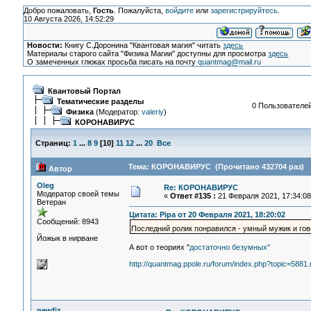
Добро пожаловать,
Гость
. Пожалуйста,
войдите
или
зарегистрируйтесь
.
10 Августа 2026, 14:52:29
Новости:
Книгу С.Доронина "Квантовая магия" читать
здесь
Материалы старого сайта "Физика Магии" доступны для просмотра
здесь
О замеченных глюках просьба писать на почту
quantmag@mail.ru
Квантовый Портал
Тематические разделы
0 Пользователей
Физика
(Модератор:
valeriy
)
КОРОНАВИРУС
Страниц:
1
...
8
9
[
10
]
11
12
...
20
Все
Тема: КОРОНАВИРУС (Прочитано 432704 раз)
Автор
Oleg
Re: КОРОНАВИРУС
Модератор своей темы
«
Ответ #135 :
21 Февраля 2021, 17:34:08
Ветеран
Цитата: Pipa от 20 Февраля 2021, 18:20:02
Сообщений: 8943
Последний ролик понравился - умный мужик и го
Йожык в нирване
А вот о теориях "
достаточно безумных"
http://quantmag.ppole.ru/forum/index.php?topic=58
newfiz