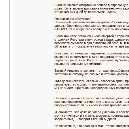
Сколько именно смертей не попало в апрельскую 
может быть зарегистрирована мгновенно — между 
от нескольких дней до нескольких недель.
Оперативное обнуление
Помимо общего количества смертей, Росстат опу
апрель. Оно превысило данные оперативного штаб
с COVID-19, а оперштаб сообщал о 1162 погибших
В большинстве регионов число смертей с корона
от данных Росстата в полтора-два раза, однако 
пересчета выросло в два с половиной раза, в Пет
областях этот показатель увеличился в четыре ра
Большинство умерших пациентов с коронавирусом,
умершего не получили в загсе свидетельство о сме
Вероятно, из-за этого Росстат и отложил публика
незарегистрированных смертях.
Евгений Андреев отмечает, что такая неразберих
экстренных ситуациях: разные инстанции должны о
«Кто должен сказать, сколько человек умерло? В
свидетельство о смерти, или патологоанатом, кот
мы не знаем. При таких неопределенных правилах
...
Неполнота данных пока что не позволяет делать
влияние эпидемии на смертность мы сможем толь
сводки отражают лишь число зарегистрированных 
«Понимаете, это даже не число умерших в апреле,
могла случиться и в марте, а смерть, произошед
коррективы», — говорит Евгений Андреев.
Не исключено, что реальных масштабов эпидемии