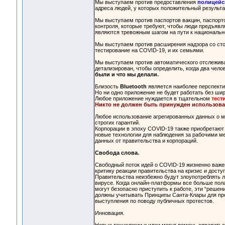
Мы выступаем против предоставления
полицейс
адреса людей, у которых положительный результат
Мы выступаем против паспортов вакцин, паспорт
контроля, которые требуют, чтобы люди предъявл
являются тревожным шагом на пути к национальн
Мы выступаем против расширения надзора со ст
тестирование на COVID-19, и их семьями.
Мы выступаем против автоматического отслежива
детализирован, чтобы определить, когда два челов
были и что мы делали.
Близость
Bluetooth
является наиболее перспект
Но ни одно приложение не будет работать без шир
Любое приложение нуждается в тщательном
тест
Никто не должен быть принужден использова
Любое использование агрегированных данных о м
строгих гарантий.
Корпорации в эпоху COVID-19 также приобретают
новые технологии для наблюдения за рабочими м
данных от правительства и корпораций.
Свобода слова.
Свободный поток идей о COVID-19 жизненно важе
критику реакции правительства на кризис и дост
Правительства неизбежно будут злоупотреблять 
вирусе. Когда онлайн-платформы все больше пол
могут безопасно приступить к работе, эти “реш
должны учитывать Принципы Санта-Клары для про
выступления по поводу публичных протестов.
Инновация.