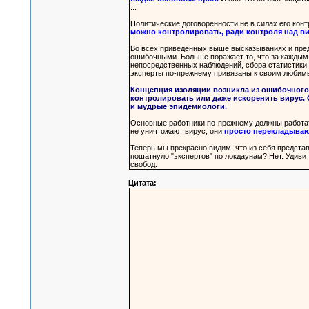
...
Политические договоренности не в силах его конт
можно контролировать, ради контроля над ви
Во всех приведенных выше высказываниях и предс
ошибочными. Больше поражает то, что за каждым
непосредственных наблюдений, сбора статистики
эксперты по-прежнему привязаны к своим любим
Концепция изоляции возникла из ошибочного
контролировать или даже искоренить вирус. С
и мудрые эпидемиологи.
Основные работники по-прежнему должны работат
не уничтожают вирус, они
просто перекладывают
Теперь мы прекрасно видим, что из себя предста
пошатнуло "экспертов" по локдаунам? Нет. Удиви
свобод.
Цитата: