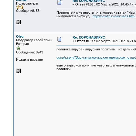
Re: КОРОНАВИРУС
Пользователь
«
Ответ #136 :
02 Марта 2021, 14:45:47 »
Сообщений: 56
Позвольте и мне внести пять копеек - статья "Че
иммунитет к вирусу",
http://newfiz.info/viruses.htm
Oleg
Re: КОРОНАВИРУС
Модератор своей темы
«
Ответ #137 :
02 Марта 2021, 16:18:21 »
Ветеран
политика вируса - вирусная политика .. их цель - о
Сообщений: 8943
google.com/"Вирусы используют мимикрию по той
Йожык в нирване
ещё о вирусной политике животных и млекопитов о
политики