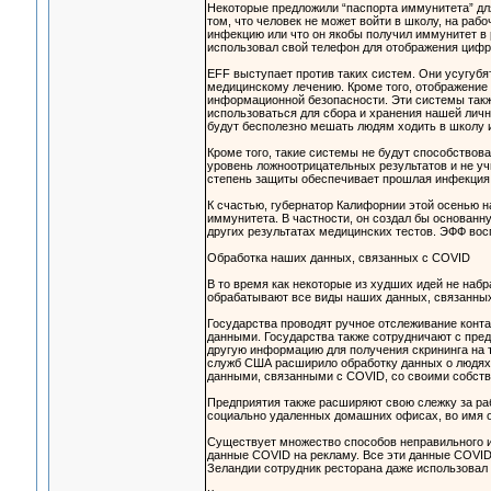
Некоторые предложили “паспорта иммунитета” дл
том, что человек не может войти в школу, на рабо
инфекцию или что он якобы получил иммунитет в 
использовал свой телефон для отображения цифр
EFF выступает против таких систем. Они усугуб
медицинскому лечению. Кроме того, отображение
информационной безопасности. Эти системы такж
использоваться для сбора и хранения нашей ли
будут бесполезно мешать людям ходить в школу и
Кроме того, такие системы не будут способствов
уровень ложноотрицательных результатов и не уч
степень защиты обеспечивает прошлая инфекция
К счастью, губернатор Калифорнии этой осенью на
иммунитета. В частности, он создал бы основан
других результатах медицинских тестов. ЭФФ вос
Обработка наших данных, связанных с COVID
В то время как некоторые из худших идей не набр
обрабатывают все виды наших данных, связанны
Государства проводят ручное отслеживание конта
данными. Государства также сотрудничают с пре
другую информацию для получения скрининга на 
служб США расширило обработку данных о людях
данными, связанными с COVID, со своими собст
Предприятия также расширяют свою слежку за раб
социально удаленных домашних офисах, во имя о
Существует множество способов неправильного и
данные COVID на рекламу. Все эти данные COVID
Зеландии сотрудник ресторана даже использовал