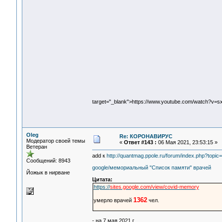
target="_blank">https://www.youtube.com/watch?v
Oleg
Re: КОРОНАВИРУС
Модератор своей темы
«
Ответ #143 :
06 Мая 2021, 23:53:15 »
Ветеран
add к
http://quantmag.ppole.ru/forum/index.php?to
Сообщений: 8943
google/мемориальный "Список памяти" врачей
Йожык в нирване
Цитата:
https://
sites.google.com/view/covid-memory
1362
умерло врачей
чел.
- на 7 мая 2021 г.