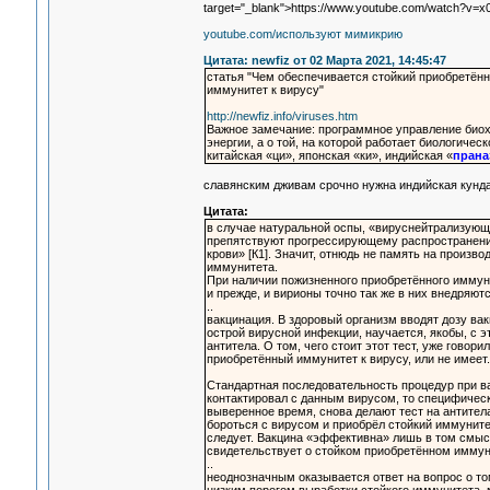
target="_blank">https://www.youtube.com/watch?v=
youtube.com/используют мимикрию
Цитата: newfiz от 02 Марта 2021, 14:45:47
статья "Чем обеспечивается стойкий приобретён
иммунитет к вирусу"
http://newfiz.info/viruses.htm
Важное замечание: программное управление биох
энергии, а о той, на которой работает биологиче
китайская «ци», японская «ки», индийская «
прана
славянским дживам срочно нужна индийская кунда
Цитата:
в случае натуральной оспы, «вируснейтрализующи
препятствуют прогрессирующему распространени
крови» [К1]. Значит, отнюдь не память на произ
иммунитета.
При наличии пожизненного приобретённого иммуни
и прежде, и вирионы точно так же в них внедряют
..
вакцинация. В здоровый организм вводят дозу ва
острой вирусной инфекции, научается, якобы, с э
антитела. О том, чего стоит этот тест, уже говор
приобретённый иммунитет к вирусу, или не имеет.
Стандартная последовательность процедур при ва
контактировал с данным вирусом, то специфическ
выверенное время, снова делают тест на антитела
бороться с вирусом и приобрёл стойкий иммуните
следует. Вакцина «эффективна» лишь в том смысле
свидетельствует о стойком приобретённом иммун
..
неоднозначным оказывается ответ на вопрос о то