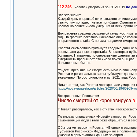
112 246
- человек умерло из-за COVID-19
по да
Что это значит
Каждый день оперштаб отчитывается о числе уме
статистику попадают не все погибшие. Оценить 
насколько общее число умерших от всех причин 
Для расчета средней ожидаемой смертности мы и
год. На графике показано, насколько общее коли
оперативного штаба. С начала пандемии смертнос
Росстат ежемесячно публикует сводные данные о
превышают данные оперштаба. В некоторых субъ
большим. Например, по оперативным данным за вр
смертность превышает это число почти в 30 раз —
больше, чем обычно.
Увидеть превышение смертности можно лишь спуст
Росстат и региональные загсы публикуют данные 
ежедневно. По состоянию на март 2021 года Росст
Читать о том, как Росстат «воскрешал» умерших
https://novayagazeta.ru/articles/2020/06/19/85909-
Воскрешенные Росстатом
Число смертей от коронавируса
в 
«Новая» разбиралась, как в отчетах «воскресаю
По словам опрошенных «Новой» экспертов, Росст
самоизоляции люди стали реже обращаться в загс
Об этом же говорит и Росстат. «В связи с распр
субъектов Российской Федерации не в полной мер
указано в примечании к данным за апрель.