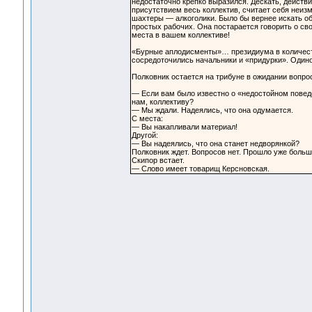
недостаточно крепко выразился. Дескать, действи
присутствием весь коллектив, считает себя неизм
шахтеры — алкоголики. Было бы вернее искать об
простых рабочих. Она постарается говорить о сво
места в вашем коллективе!
«Бурные аплодисменты»… президиума в количестве
сосредоточились начальники и «придурки». Одино
Полковник остается на трибуне в ожидании вопрос
— Если вам было известно о «недостойном поведе
нам, коллективу?
— Мы ждали. Надеялись, что она одумается.
С места:
— Вы накапливали материал!
Другой:
— Вы надеялись, что она станет недворянкой?
Полковник ждет. Вопросов нет. Прошло уже больше
Скипор встает.
— Слово имеет товарищ Керсновская.