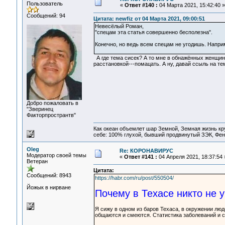
Пользователь
«
Ответ #140 :
04 Марта 2021, 15:42:40 »
Сообщений: 94
Цитата: newfiz от 04 Марта 2021, 09:00:51
Невесёлый Роман,
"спецам эта статья совершенно бесполезна".
Конечно, но ведь всем спецам не угодишь. Наприм
А где тема сисек? А то мне в обнажённых женщина
расстановкой---помацать. А ну, давай ссыль на те
Добро пожаловать в
"Зверинец
Факторпространтв"
Как океан объемлет шар Земной, Земная жизнь кру
себе: 100% глухой, бывший продвинутый ЗЭК, Фен
Oleg
Re: КОРОНАВИРУС
Модератор своей темы
«
Ответ #141 :
04 Апреля 2021, 18:37:54 
Ветеран
Цитата:
Сообщений: 8943
https://habr.com/ru/post/550504/
Йожык в нирване
Почему в Техасе никто не 
Я сижу в одном из баров Техаса, в окружении лю
общаются и смеются. Статистика заболеваний и с