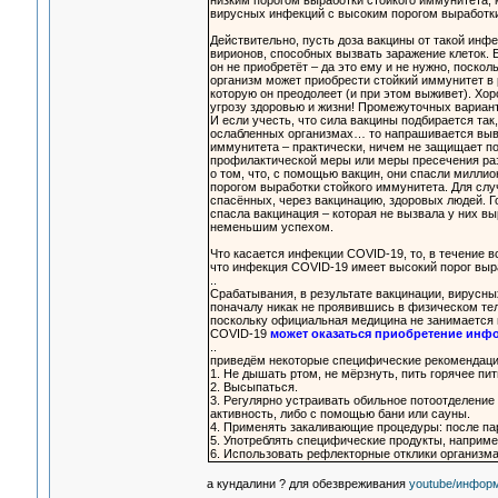
низким порогом выработки стойкого иммунитета,
вирусных инфекций с высоким порогом выработки
Действительно, пусть доза вакцины от такой инф
вирионов, способных вызвать заражение клеток. Е
он не приобретёт – да это ему и не нужно, поско
организм может приобрести стойкий иммунитет в 
которую он преодолеет (и при этом выживет). Хоро
угрозу здоровью и жизни! Промежуточных варианто
И если учесть, что сила вакцины подбирается та
ослабленных организмах… то напрашивается выво
иммунитета – практически, ничем не защищает по
профилактической меры или меры пресечения раз
о том, что, с помощью вакцин, они спасли миллио
порогом выработки стойкого иммунитета. Для сл
спасённых, через вакцинацию, здоровых людей. Го
спасла вакцинация – которая не вызвала у них вы
неменьшим успехом.
Что касается инфекции COVID-19, то, в течение в
что инфекция COVID-19 имеет высокий порог выра
..
Срабатывания, в результате вакцинации, вирусн
поначалу никак не проявившись в физическом теле
поскольку официальная медицина не занимается 
COVID-19
может оказаться приобретение ин
..
приведём некоторые специфические рекомендации
1. Не дышать ртом, не мёрзнуть, пить горячее пит
2. Высыпаться.
3. Регулярно устраивать обильное потоотделени
активность, либо с помощью бани или сауны.
4. Применять закаливающие процедуры: после пар
5. Употреблять специфические продукты, наприме
6. Использовать рефлекторные отклики организма –
а кундалини ? для обезвреживания
youtube/инфор