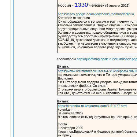
1330
Россия -
человек
(5 апреля 2021)
https://sites.google.com/view/covid-memory/criteria
Критерии включения
К нам обращаются с вопросом о том, почему тот и
тяжелым заболеванием. Задача списка — сохранит
ведут официальные лица, они могут делить умер
больных и здоровых, поздно обратившихся и вов
руководствуясь простыми критериями: (1) медицин
КОВИД-19, даже если диагноз не подтвержден ана
так болен, что не достоин включения в список, м
ошибиться, но ошибка первого рода здесь хуже, ч
сравниваем
http://quantmag.ppole.ru/forum/index.
Цитата:
https://www.liveinternet.ru/users/4729499/post47040
написала моя землячка, что в Питере умерла врач
Дословно:
" В Питере у меня подруга умерла, ковид постави
пневмонию и фиброз. Со слов."
Это врач- педиатр Бурнышова Ирина Николаевна
Так что , действительно очень страшно. Смерть 
Цитата:
https://kotenka-m.livejournal.com/1119977.html
kotenka_m
31 августа 2020,
В этом списке есть одногруппник нашего врача, к
morita
1 сентября 2020
Филиппов,Билошицкий и Федоров из моей больниц
их праху.