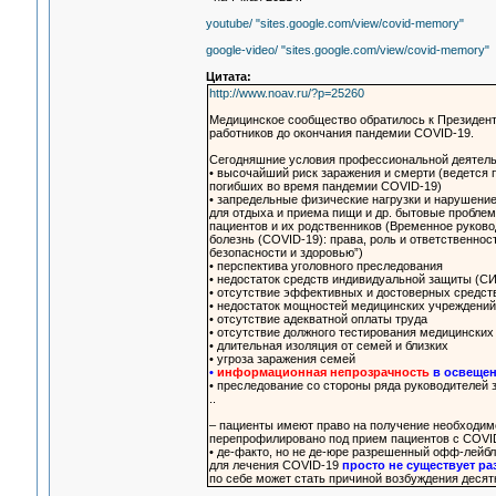
youtube/ "sites.google.com/view/covid-memory"
google-video/ "sites.google.com/view/covid-memory"
Цитата:
http://www.noav.ru/?p=25260
Медицинское сообщество обратилось к Президент
работников до окончания пандемии COVID-19.
Сегодняшние условия профессиональной деятельн
• высочайший риск заражения и смерти (ведется
погибших во время пандемии COVID-19)
• запредельные физические нагрузки и нарушение
для отдыха и приема пищи и др. бытовые проблем
пациентов и их родственников (Временное руково
болезнь (COVID-19): права, роль и ответственно
безопасности и здоровью”)
• перспектива уголовного преследования
• недостаток средств индивидуальной защиты (С
• отсутствие эффективных и достоверных средств
• недостаток мощностей медицинских учреждений
• отсутствие адекватной оплаты труда
• отсутствие должного тестирования медицинских
• длительная изоляция от семей и близких
• угроза заражения семей
•
информационная непрозрачность
в освещен
• преследование со стороны ряда руководителей 
..
– пациенты имеют право на получение необходи
перепрофилировано под прием пациентов с COVI
• де-факто, но не де-юре разрешенный офф-лейбл 
для лечения COVID-19
просто не существует р
по себе может стать причиной возбуждения десят