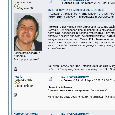
Пользователь
«
Ответ #138 :
04 Марта 2021, 08:34:33 »
Сообщений: 94
Цитата: newfiz от 02 Марта 2021, 14:45:47
Позвольте и мне внести пять копеек - статья "Че
иммунитет к вирусу", http://newfiz.info/viruses.htm
newfiz
, в исследованиях вирусов и их взаимоде
(Covid2019)) способов проникновения, с описание
вертикаль поражаемых горизонтов клеток и почему
биохимического анализа. А генами ключами есть и 
концепции ключей типа Микро-РНК, Мотивы генов и
значит статья для типа грамотных олухов, шоба о
иное, точно биохимическо индивидно описуемое, че
этой области.
Добро пожаловать в
"Зверинец
Факторпространтв"
Как океан объемлет шар Земной, Земная жизнь кру
себе: 100% глухой, бывший продвинутый ЗЭК, Фен
newfiz
Re: КОРОНАВИРУС
Пользователь
«
Ответ #139 :
04 Марта 2021, 09:00:51 »
Сообщений: 56
Невесёлый Роман,
"спецам эта статья совершенно бесполезна".
Конечно, но ведь всем спецам не угодишь. Наприм
Невесёлый Роман
Re: КОРОНАВИРУС