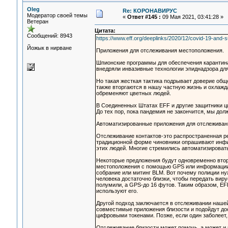
Oleg
Re: КОРОНАВИРУС
Модератор своей темы
«
Ответ #145 :
09 Мая 2021, 03:41:28 »
Ветеран
Цитата:
Сообщений: 8943
https://www.eff.org/deeplinks/2020/12/covid-19-and-
Йожык в нирване
Приложения для отслеживания местоположения.
Шпионские программы для обеспечения карантина.
внедряли инвазивные технологии эпиднадзора дл
Но такая жесткая тактика подрывает доверие общ
также вторгаются в нашу частную жизнь и охлаж
обременяют цветных людей.
В Соединенных Штатах EFF и другие защитники ци
До тех пор, пока пандемия не закончится, мы до
Автоматизированные приложения для отслеживан
Отслеживание контактов-это распространенная р
традиционной форме чиновники опрашивают инфици
этих людей. Многие стремились автоматизировать
Некоторые предложения будут одновременно втор
местоположения с помощью GPS или информации 
собрание или митинг BLM. Вот почему полиции нуж
человека достаточно близки, чтобы передать вир
полумили, а GPS-до 16 футов. Таким образом, EF
используют его.
Другой подход заключается в отслеживании нашей 
совместимые приложения близости и подойдут дост
цифровыми токенами. Позже, если один заболеет,
Отслеживание близости может помочь, а может и 