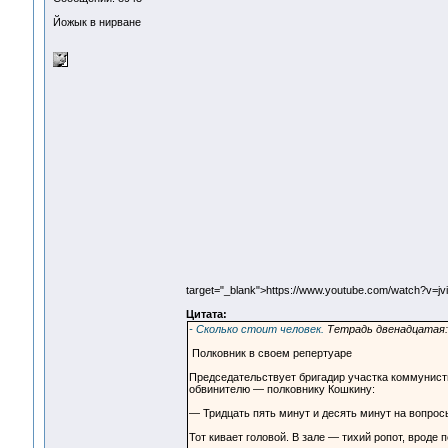
Йожык в нирване
target="_blank">https://www.youtube.com/watch?v=jv
Цитата:
- Сколько стоит человек.
Тетрадь двенадцатая: 
Полковник в своем репертуаре
Председательствует бригадир участка коммунисти
обвинителю — полковнику Кошкину:
— Тридцать пять минут и десять минут на вопрос
Тот кивает головой. В зале — тихий ропот, вроде 