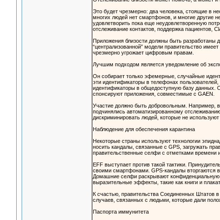
Это будет чрезмерно: два человека, стоящие в не
многих людей нет смартфонов, и многие другие не
удовлетворить пока еще неудовлетворенную потре
отслеживание контактов, поддержка пациентов, С
Приложения близости должны быть разработаны дл
“централизованной” модели правительство имеет 
чрезмерно угрожает цифровым правам.
Лучшим подходом является уведомление об экспо
Он собирает только эфемерные, случайные идент
эти идентификаторы в телефонах пользователей, е
идентификаторы в общедоступную базу данных. 
спонсируют приложения, совместимые с GAEN.
Участие должно быть добровольным. Например, в
подчинялись автоматизированному отслеживанию
дискриминировать людей, которые не используют 
Наблюдение для обеспечения карантина
Некоторые страны используют технологии эпидна
носить кандалы, связанные с GPS, загружать пр
правительственные селфи с отметками времени и
EFF выступает против такой тактики. Принудител
своими смартфонами. GPS-кандалы вторгаются в
Домашние селфи раскрывают конфиденциальную и
выразительные эффекты, такие как книги и плака
К счастью, правительства Соединенных Штатов в 
случаев, связанных с людьми, которые дали поло
Паспорта иммунитета