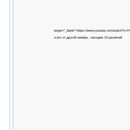
target="_blank">https://www.youtube.com/watch?v=
а вот от другой нимфы.. находим 10 различий