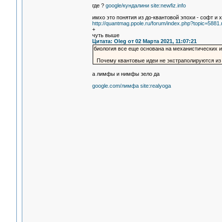
где ?
google/кундалини site:newfiz.info
имхо это понятия из до-квантовой эпохи - софт и х
http://quantmag.ppole.ru/forum/index.php?topic=58
+
чуть выше
Цитата: Oleg от 02 Марта 2021, 11:07:21
биология все еще основана на механистических и
Почему квантовые идеи не экстраполируются из 
а лимфы и нимфы зело да
google.com/лимфа site:realyoga