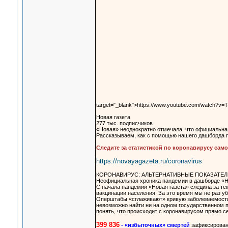
target="_blank">https://www.youtube.com/watch?v=
Новая газета
277 тыс. подписчиков
«Новая» неоднократно отмечала, что официальна
Рассказываем, как с помощью нашего дашборда п
Следите за статистикой по коронавирусу сам
https://novayagazeta.ru/coronavirus​
КОРОНАВИРУС: АЛЬТЕРНАТИВНЫЕ ПОКАЗАТЕЛ
Неофициальная хроника пандемии в дашборде «Н
С начала пандемии «Новая газета» следила за тем
вакцинации населения. За это время мы не раз у
Оперштабы «сглаживают» кривую заболеваемости,
невозможно найти ни на одном государственном 
понять, что происходит с коронавирусом прямо с
399 836
- «избыточных» смертей
зафиксирован