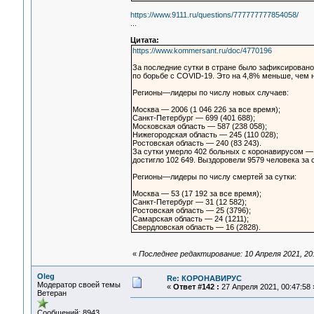
https://www.9111.ru/questions/777777777854058/
...
Цитата:
https://www.kommersant.ru/doc/4770196
За последние сутки в стране было зафиксирован
по борьбе с COVID-19. Это на 4,8% меньше, чем н
Регионы—лидеры по числу новых случаев:
Москва — 2006 (1 046 226 за все время);
Санкт-Петербург — 699 (401 688);
Московская область — 587 (238 058);
Нижегородская область — 245 (110 028);
Ростовская область — 240 (83 243).
За сутки умерло 402 больных с коронавирусом — 
достигло 102 649. Выздоровели 9579 человека за с
Регионы—лидеры по числу смертей за сутки:
Москва — 53 (17 192 за все время);
Санкт-Петербург — 31 (12 582);
Ростовская область — 25 (3796);
Самарская область — 24 (1211);
Свердловская область — 16 (2828).
«
Последнее редактирование: 10 Апреля 2021, 20:
Oleg
Re: КОРОНАВИРУС
Модератор своей темы
«
Ответ #142 :
27 Апреля 2021, 00:47:58 
Ветеран
Сообщений: 8943