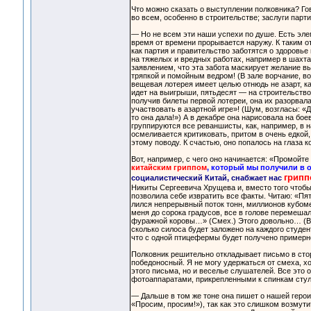
Что можно сказать о выступлении полковника? Го
во всем, особенно в строительстве; заслуги парти
— Но не всем эти наши успехи по душе. Есть эле
время от времени прорывается наружу. К таким о
как партия и правительство заботятся о здоровье
на тяжелых и вредных работах, например в шахтах
заявлением, что эта забота маскирует желание 
тряпкой и помойным ведром! (В зале ворчание, во
вещевая лотерея имеет целью отнюдь не азарт, к
идет на выигрыши, пятьдесят — на строительство.
получив билеты первой лотереи, она их разорвала
участвовать в азартной игре»! (Шум, возгласы: «
то она дала!») А в декабре она нарисовала на бо
группируются все реваншисты, как, например, в 
осмеливается критиковать, притом в очень едкой,
этому поводу. К счастью, оно попалось на глаза 
Вот, например, с чего оно начинается: «Промойте 
китайским гриппом
, который мы получили в 
грипп
социалистический Китай, снабжает нас
Никиты Сергеевича Хрущева и, вместо того чтобы
позволила себе извратить все факты. Читаю: «Пят
лился непрерывный поток тонн, миллионов кубомет
меня до сорока градусов, все в голове перемешал
фуражной коровы…» (Смех.) Этого довольно… (Во
сколько силоса будет заложено на каждого студен
что с одной птицефермы будет получено примерн
Полковник решительно откладывает письмо в сторо
победоносный. Я не могу удержаться от смеха, х
этого письма, но и веселье слушателей. Все это 
фотоаппаратами, прикрепленными к спинкам стул
— Дальше в том же тоне она пишет о нашей герои
«Просим, просим!»), так как это слишком возмути