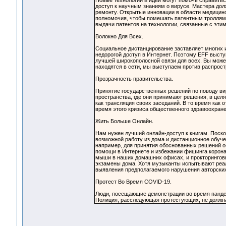
Новые технологии и идеи могут помочь справить
доступ к научным знаниям о вирусе. Мастера дол
ремонту. Открытые инновации в области медицинс
полномочия, чтобы помешать патентным троллям 
выдачи патентов на технологии, связанные с этим
Волокно Для Всех.
Социальное дистанцирование заставляет многих и
недорогой доступ в Интернет. Поэтому EFF высту
лучшей широкополосной связи для всех. Вы может
находятся в сети, мы выступаем против распрост
Прозрачность правительства.
Принятие государственных решений по поводу ви
пространства, где они принимают решения, в цел
как трансляция своих заседаний. В то время как
время этого кризиса общественного здравоохране
Жить Больше Онлайн.
Нам нужен лучший онлайн-доступ к книгам. Поск
возможной работу из дома и дистанционное обуче
например, для принятия обоснованных решений о
помощи в Интернете и избежании фишинга корона
мыши в наших домашних офисах, и прокторинговы
экзамены дома. Хотя музыканты испытывают реал
выявления предполагаемого нарушения авторских
Протест Во Время COVID-19.
Люди, посещающие демонстрации во время панде
Полиция, расследующая протестующих, не должн