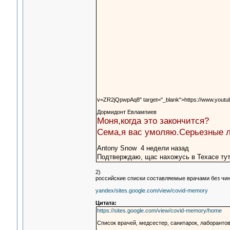
v=ZR2jQpwpAq8" target="_blank">https://www.you
Дормидонт Евлампиев
Моня,когда это закончится?
Сема,я вас умоляю.Серьезные л
Antony Snow 4 недели назад
Подтверждаю, щас нахожусь в Техасе тут 
2)
российские списки составляемые врачами без чи
yandex/sites.google.com/view/covid-memory
Цитата:
https://sites.google.com/view/covid-memory/home
Список врачей, медсестер, санитарок, лаборанто