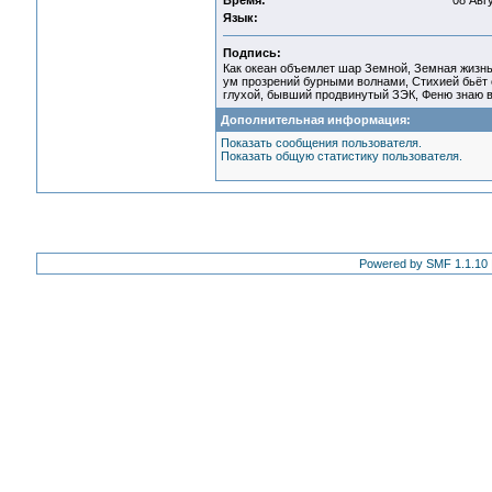
Время:
08 Авгу
Язык:
Подпись:
Как океан объемлет шар Земной, Земная жизнь
ум прозрений бурными волнами, Стихией бьёт о
глухой, бывший продвинутый ЗЭК, Феню знаю в
Дополнительная информация:
Показать сообщения пользователя.
Показать общую статистику пользователя.
Powered by SMF 1.1.10