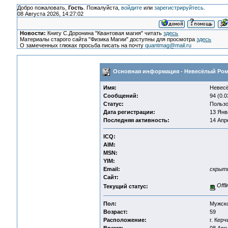
Добро пожаловать,
Гость
. Пожалуйста,
войдите
или
зарегистрируйтесь
.
08 Августа 2026, 14:27:02
Новости:
Книгу С.Доронина "Квантовая магия" читать
здесь
Материалы старого сайта "Физика Магии" доступны для просмотра
здесь
О замеченных глюках просьба писать на почту
quantmag@mail.ru
Основная информация - Невесёлый Ро
Имя:
Невес
Сообщений:
94 (0.0
Статус:
Пользо
Дата регистрации:
13 Янв
Последняя активность:
14 Апр
ICQ:
AIM:
MSN:
YIM:
Email:
скрыт
Сайт:
Offli
Текущий статус:
Пол:
Мужск
Возраст:
59
Расположение:
г. Керч