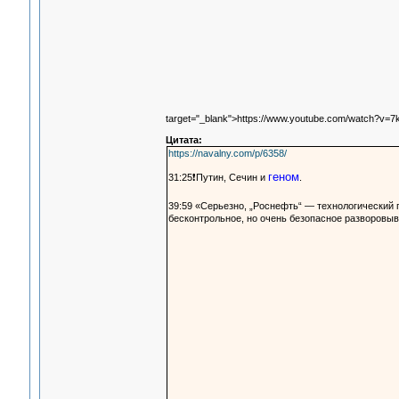
target="_blank">https://www.youtube.com/watch?v=
Цитата:
https://navalny.com/p/6358/
геном
31:25❗️Путин, Сечин и
.
39:59 «Серьезно, „Роснефть“ — технологический
бесконтрольное, но очень безопасное разворовыван