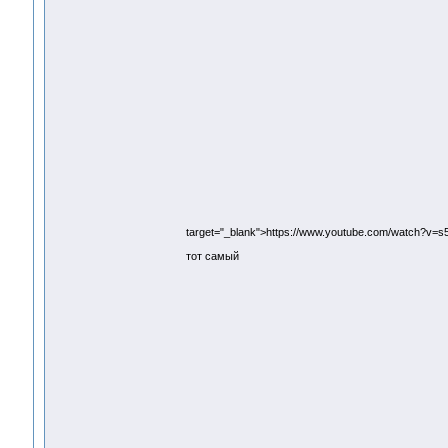
target="_blank">https://www.youtube.com/watch?v=
тот самый