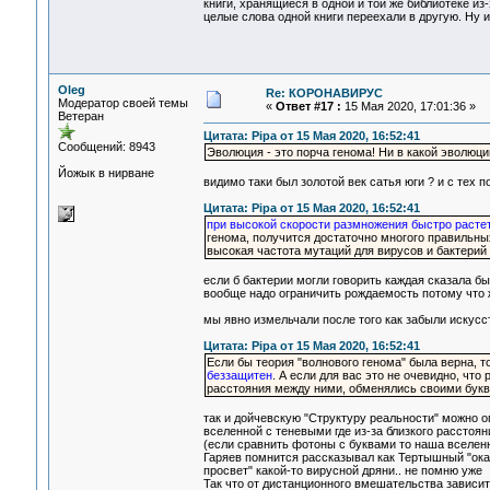
книги, хранящиеся в одной и той же библиотеке из
целые слова одной книги переехали в другую. Ну и
Oleg
Re: КОРОНАВИРУС
Модератор своей темы
«
Ответ #17 :
15 Мая 2020, 17:01:36 »
Ветеран
Цитата: Pipa от 15 Мая 2020, 16:52:41
Сообщений: 8943
Эволюция - это порча генома! Ни в какой эволюц
Йожык в нирване
видимо таки был золотой век сатья юги ? и с тех п
Цитата: Pipa от 15 Мая 2020, 16:52:41
при высокой скорости размножения быстро расте
генома, получится достаточно многого правильных
высокая частота мутаций для вирусов и бактерий -
если б бактерии могли говорить каждая сказала б
вообще надо ограничить рождаемость потому что ж
мы явно измельчали после того как забыли искус
Цитата: Pipa от 15 Мая 2020, 16:52:41
Если бы теория "волнового генома" была верна, т
беззащитен
. А если для вас это не очевидно, что
расстояния между ними, обменялись своими бук
так и дойчевскую "Структуру реальности" можно 
вселенной с теневыми где из-за близкого расстоя
(если сравнить фотоны с буквами то наша вселен
Гаряев помнится рассказывал как Тертышный "ок
просвет" какой-то вирусной дряни.. не помню уже
Так что от дистанционного вмешательства зависит