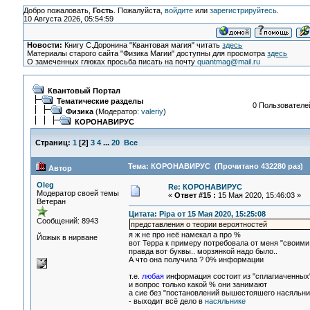
Добро пожаловать,
Гость
. Пожалуйста,
войдите
или
зарегистрируйтесь
.
10 Августа 2026, 05:54:59
Новости:
Книгу С.Доронина "Квантовая магия" читать
здесь
Материалы старого сайта "Физика Магии" доступны для просмотра
здесь
О замеченных глюках просьба писать на почту
quantmag@mail.ru
Квантовый Портал
Тематические разделы
0 Пользователей
Физика
(Модератор:
valeriy
)
КОРОНАВИРУС
Страниц:
1
[
2
]
3
4
...
20
Все
Тема: КОРОНАВИРУС (Прочитано 432280 раз)
Автор
Oleg
Re: КОРОНАВИРУС
Модератор своей темы
«
Ответ #15 :
15 Мая 2020, 15:46:03 »
Ветеран
Цитата: Pipa от 15 Мая 2020, 15:25:08
Сообщений: 8943
представления о теории вероятностей
я ж не про неё намекал а про %
Йожык в нирване
вот Терра к примеру потребовала от меня "своими
правда вот буквы.. морзянкой надо было..
А что она получила ? 0% информации
т.е.
любая
информация состоит из "сплагиаченных
и вопрос только какой % они занимают
а сие без "постановлений вышестояшего насяльник
- выходит всё дело в
насяльнике