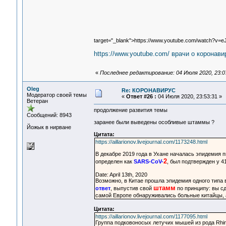
target="_blank">https://www.youtube.com/watch?v=
https://www.youtube.com/ врачи о коронави
«
Последнее редактирование: 04 Июля 2020, 23:0
Oleg
Re: КОРОНАВИРУС
Модератор своей темы
«
Ответ #26 :
04 Июля 2020, 23:53:31 »
Ветеран
продолжение развития темы
Сообщений: 8943
заранее были выведены особливые штаммы ?
Йожык в нирване
Цитата:
https://aillarionov.livejournal.com/1173248.html
В декабре 2019 года в Ухане началась эпидемия 
2
определен как
SARS-CoV-
, был подтвержден у 4
Date: April 13th, 2020
Возможно, в Китае прошла эпидемия одного типа
штамм
ответ
, выпустив свой
по принципу: вы сд
самой Европе обнаруживались больные китайцы, 
Цитата:
https://aillarionov.livejournal.com/1177095.html
Группа подковоносых летучих мышей из рода Rhi