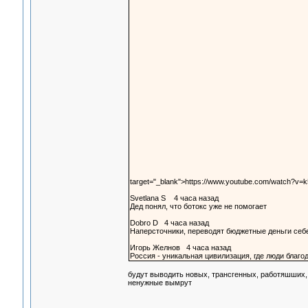
target="_blank">https://www.youtube.com/watch?v
Svetlana S 4 часа назад
Дед понял, что ботокс уже не помогает
Dobro D 4 часа назад
Наперсточники, переводят бюджетные деньги себе
Игорь Желнов 4 часа назад
Россия - уникальная цивилизация, где люди благо
будут выводить новых, трансгенных, работяшших,
ненужные вымрут