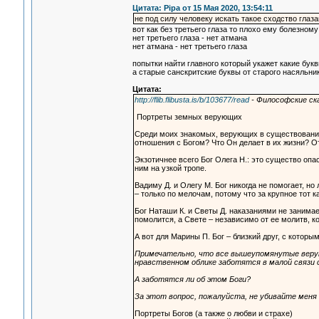
Цитата: Pipa от 15 Мая 2020, 13:54:11
не под силу человеку искать такое сходство глаз
вот как без третьего глаза то плохо ему болезному
нет третьего глаза - нет атмана
нет атмана - нет третьего глаза
попытки найти главного который укажет какие бук
а старые санскритские буквы от старого насяльни
Цитата:
http://flib.flibusta.is/b/103677/read
- Философские ск
Портреты земных верующих
Среди моих знакомых, верующих в существование 
отношения с Богом? Что Он делает в их жизни? 
Экзотичнее всего Бог Олега Н.: это существо опас
ним на узкой тропе.
Вадиму Д. и Олегу М. Бог никогда не помогает, но
– только по мелочам, потому что за крупное тот к
Бог Наташи К. и Светы Д. наказаниями не занимае
помолится, а Свете – независимо от ее молитв, к
А вот для Марины П. Бог – близкий друг, с которы
Примечательно, что все вышеупомянутые верующ
нравственном облике заботятся в малой связи с
А заботятся ли об этом Боги?
За этот вопрос, пожалуйста, не убивайте меня 
Портреты Богов (а также о любви и страхе)