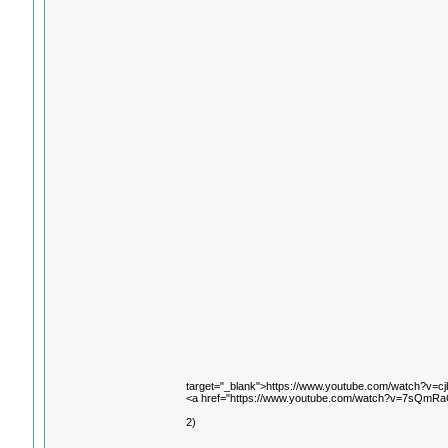
target="_blank">https://www.youtube.com/watch?v=cj
<a href="https://www.youtube.com/watch?v=7sQmR
2)