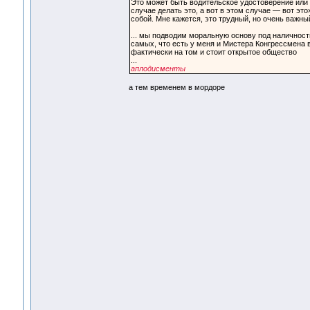
Это может быть водительское удостоверение или к
случае делать это, а вот в этом случае — вот эт
собой. Мне кажется, это трудный, но очень важны
... мы подводим моральную основу под наличност
самых, что есть у меня и Мистера Конгрессмена 
фактически на том и стоит открытое общество
...
аплодисменты
а тем временем в мордоре