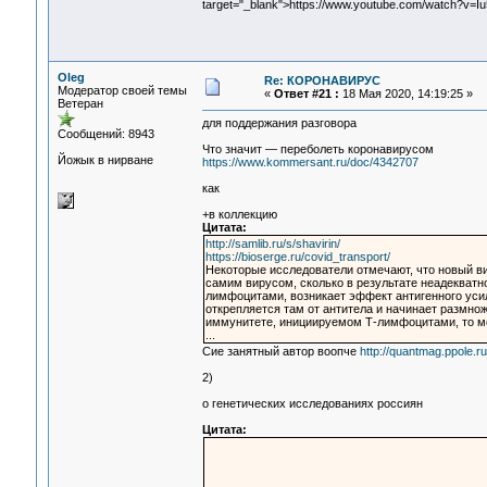
target="_blank">https://www.youtube.com/watch?v=
Oleg
Re: КОРОНАВИРУС
Модератор своей темы
«
Ответ #21 :
18 Мая 2020, 14:19:25 »
Ветеран
для поддержания разговора
Сообщений: 8943
Что значит — переболеть коронавирусом
Йожык в нирване
https://www.kommersant.ru/doc/4342707
как
+в коллекцию
Цитата:
http://samlib.ru/s/shavirin/
https://bioserge.ru/covid_transport/
Некоторые исследователи отмечают, что новый ви
самим вирусом, сколько в результате неадекватн
лимфоцитами, возникает эффект антигенного уси
открепляется там от антитела и начинает размнож
иммунитете, инициируемом Т-лимфоцитами, то м
...
Сие занятный автор воопче
http://quantmag.ppole.
2)
о генетических исследованиях россиян
Цитата: