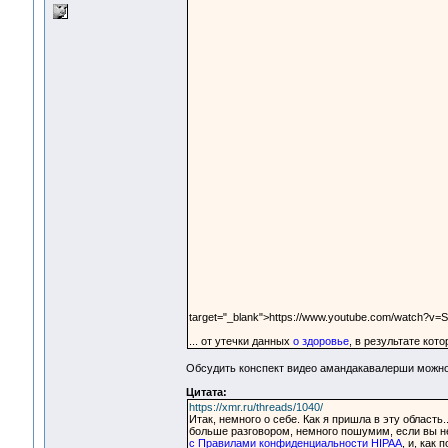
target="_blank">https://www.youtube.com/watch?v=
... от утечки данных
о здоровье
, в результате кот
Обсудить конспект видео амандакавалерши можно
Цитата:
https://xmr.ru/threads/1040/
Итак, немного о себе. Как я пришла в эту область.
больше разговором, немного пошумим, если вы не
с Правилами конфиденциальности HIPAA
, и, как