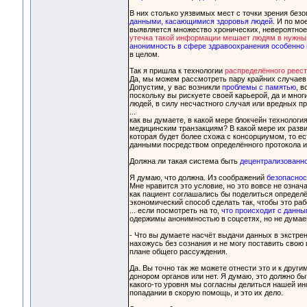
В них столько уязвимых мест с точки зрения без
данными, касающимися здоровья людей
. И по мо
выявляется множество хронических, невероятное 
утечка такой информации мешает людям в нужны
анонимность в сфере здравоохранения особенно 
в целом.
Так я пришла к технологии
распределённого реес
Да, мы можем рассмотреть пару крайних случаев
Допустим, у вас возникли
проблемы с памятью
, в
поскольку вы рискуете своей карьерой, да и мног
людей, в силу несчастного случая или вредных п
...
как вы думаете, в какой мере блокчейн технологи
медицинским транзакциям? В какой мере их разви
которая будет более схожа с консорциумом, то ес
данными посредством определённого протокола и
Должна ли такая система быть
децентрализованн
Я думаю, что должна. Из соображений
безопаснос
Мне нравится это условие, но это вовсе не означа
как пациент соглашались бы поделиться определё
экономический способ сделать так, чтобы это раб
... если посмотреть на то,
что происходит с данн
одержимы анонимностью в соцсетях, но не дума
- Что вы думаете насчёт выдачи данных в экстре
нахожусь без сознания и не могу поставить свою ц
плане общего рассуждения.
Да. Вы точно так же можете отнести это и к друг
донором органов или нет. Я думаю, это должно б
какого-то уровня мы согласны делиться нашей ин
попадании в скорую помощь, и это их дело.