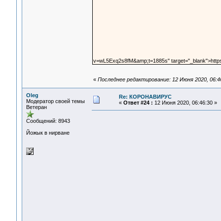
v=wL5Exq2s8fM&amp;t=1885s" target="_blank">htt
«
Последнее редактирование: 12 Июня 2020, 06:4
Oleg
Re: КОРОНАВИРУС
Модератор своей темы
«
Ответ #24 :
12 Июня 2020, 06:46:30 »
Ветеран
Сообщений: 8943
Йожык в нирване