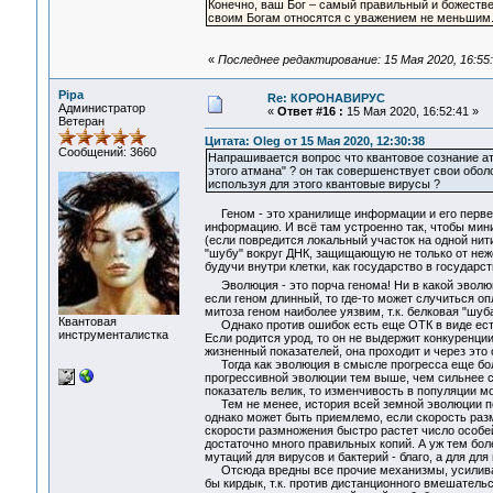
Конечно, ваш Бог – самый правильный и божествен
своим Богам относятся с уважением не меньшим
«
Последнее редактирование: 15 Мая 2020, 16:55:
Pipa
Re: КОРОНАВИРУС
Администратор
«
Ответ #16 :
15 Мая 2020, 16:52:41 »
Ветеран
Цитата: Oleg от 15 Мая 2020, 12:30:38
Сообщений: 3660
Напрашивается вопрос что квантовое сознание ат
этого атмана" ? он так совершенствует свои обо
используя для этого квантовые вирусы ?
Геном - это хранилище информации и его первейш
информацию. И всё там устроенно так, чтобы мини
(если повредится локальный участок на одной нит
"шубу" вокруг ДНК, защищающую не только от неже
будучи внутри клетки, как государство в государст
Эволюция - это порча генома! Ни в какой эволю
если геном длинный, то где-то может случиться оп
митоза геном наиболее уязвим, т.к. белковая "шуб
Квантовая
Однако против ошибок есть еще ОТК в виде естес
инструменталистка
Если родится урод, то он не выдержит конкуренци
жизненный показателей, она проходит и через это
Тогда как эволюция в смысле прогресса еще более
прогрессивной эволюции тем выше, чем сильнее с
показатель велик, то изменчивость в популяции м
Тем не менее, история всей земной эволюции пок
однако может быть приемлемо, если скорость разм
скорости размножения быстро растет число особе
достаточно много правильных копий. А уж тем бол
мутаций для вирусов и бактерий - благо, а для для 
Отсюда вредны все прочие механизмы, усиливающ
бы кирдык, т.к. против дистанционного вмешательс