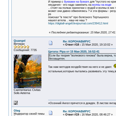
И пример с
буквами на бумаге
для "пустого но кр
неудачен - его надо заменить на
волны на воде
.. стоят на полках ванночки с водой и волны в ни
может они давно обменялись ? и эти формы - резу
ps
поискал "в тексте" про болезного Тертышного
нашел аггела .. наш-не наш ?
https://digitall-angell.livejournal.com/239412.html
«
Последнее редактирование: 15 Мая 2020, 17:41:
Quangel
Re: КОРОНАВИРУС
Ветеран
«
Ответ #18 :
15 Мая 2020, 19:10:02 »
Сообщений: 7735
Цитата: Pipa от 15 Мая 2020, 16:52:41
Если бы теория "волнового генома" была верна, т
беззащитен.
Так нам методов воздействия на него и не дают.
остальные,которые пытались развивать эту тему,в
Сaementarius Civitas
Solis Aeterna
«Осенний Ангел прячется в дождях. В листве янтарн
Oleg
Re: КОРОНАВИРУС
Модератор своей темы
«
Ответ #19 :
16 Мая 2020, 08:46:27 »