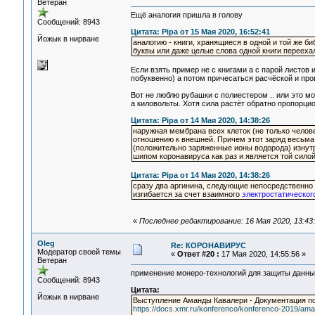
Ветеран
Ещё аналогия пришла в голову
Сообщений: 8943
Цитата: Pipa от 15 Мая 2020, 16:52:41
Йожык в нирване
аналогию - книги, хранящиеся в одной и той же б
буквы или даже целые слова одной книги переехал
Если взять пример не с книгами а с парой листов 
побуквенно) а потом причесаться расчёской и про
Вот не люблю рубашки с полиестером .. или это м
а киловольты. Хотя сила растёт обратно пропорц
Цитата: Pipa от 14 Мая 2020, 14:38:26
наружная мембрана всех клеток (не только челове
отношению к внешней. Причем этот заряд весьма 
(положительно заряженные ионы водорода) изнутр
шипом коронавируса как раз и является той силой
Цитата: Pipa от 14 Мая 2020, 14:38:26
сразу два аргинина, следующие непосредственно д
изгибается за счет взаимного
электростатическог
«
Последнее редактирование: 16 Мая 2020, 13:43:
Oleg
Re: КОРОНАВИРУС
Модератор своей темы
«
Ответ #20 :
17 Мая 2020, 14:55:56 »
Ветеран
применение монеро-технологий для защиты данных
Сообщений: 8943
Цитата:
Йожык в нирване
Выступление Аманды Кавалери - Документация п
https://docs.xmr.ru/konferenco/konferenco-2019/ama