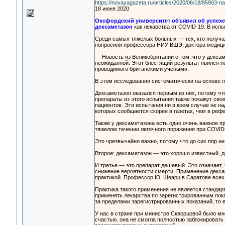
https://novayagazeta.ru/articles/2020/06/18/85903
18 июня 2020
Оксфордский университет объявил об успехе
дексаметазон
как лекарства от COVID-19. В испы
Среди самых тяжелых больных — тех, кто получа
попросили профессора НИУ ВШЭ, доктора медици
— Новость из Великобритании о том, что у декса
неожиданной. Этот блестящий результат явился н
проводимого британскими учеными.
В этом исследовании систематически на основе п
Дексаметазон оказался первым из них, потому ч
препараты из этого испытания также покажут сво
пациентов. Эти испытания ни в коем случае не на
которых сообщается скорее в газетах, чем в ре
Также у дексаметазона есть одно очень важное пр
тяжелом течении легочного поражения при COVID
Это чрезвычайно важно, потому что до сих пор н
Второе: дексаметазон — это хорошо известный, д
И третье — это препарат дешевый. Это означает,
снижение вероятности смерти. Применение декса
практикой. Профессор Ю. Шварц в Саратове всех
Практика такого применения не является стандартн
применять лекарства по зарегистрированным пока
за пределами зарегистрированных показаний, то ест
У нас в стране при министре Скворцовой было мн
счастью, она не смогла полностью заблокировать