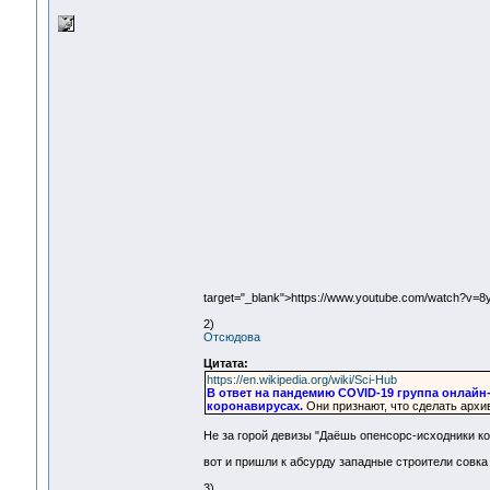
target="_blank">https://www.youtube.com/watch?v
2)
Отсюдова
Цитата:
https://en.wikipedia.org/wiki/Sci-Hub
В ответ на пандемию COVID-19 группа онлайн-
коронавирусах.
Они признают, что сделать архив
Не за горой девизы "Даёшь опенсорс-исходники ко
вот и пришли к абсурду западные строители совка
3)