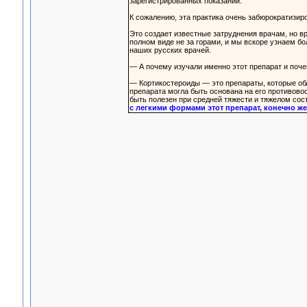
зарегистрированных показаний.
К сожалению, эта практика очень забюрократизир
Это создает известные затруднения врачам, но вр
полном виде не за горами, и мы вскоре узнаем бо
наших русских врачей.
— А почему изучали именно этот препарат и поч
— Кортикостероиды — это препараты, которые об
препарата могла быть основана на его противово
быть полезен при средней тяжести и тяжелом сос
с легкими формами этот препарат, конечно же,