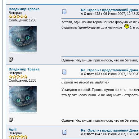
Владимир Травка
Re: Орел из представлений Дона 
Ветеран
«
Ответ #22 :
06 Июня 2007, 12:48:2
Сообщений: 1238
Кстати, один из мастеров нашего форума из их
буддизма (дзен-буддизм для чайников
), в 
Однажы Чжуан-цзы приснилось, что он бегемот
Владимир Травка
Re: Орел из представлений Дона 
Ветеран
«
Ответ #23 :
06 Июня 2007, 13:00:3
Сообщений: 1238
и какой же выход вы видите?
У каждого он свой. Просто нужно понять - не х
это делать осознанно. И не жадничать, отдават
Однажы Чжуан-цзы приснилось, что он бегемот
April
Re: Орел из представлений Дона 
Ветеран
«
Ответ #24 :
06 Июня 2007, 13:02:4