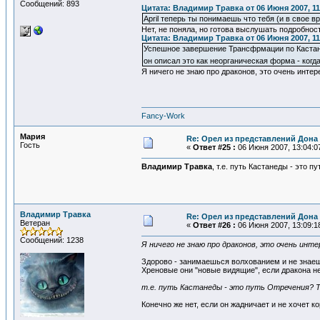
Сообщений: 893
Цитата: Владимир Травка от 06 Июня 2007, 11
April теперь ты понимаешь что тебя (и в свое
Нет, не поняла, но готова выслушать подробнос
Цитата: Владимир Травка от 06 Июня 2007, 11
Успешное завершение Трансфрмации по Кастане
он описал это как неорганическая форма - когд
Я ничего не знаю про драконов, это очень интер
Fancy-Work
Мария
Re: Орел из представлений Дона 
Гость
«
Ответ #25 :
06 Июня 2007, 13:04:0
Владимир Травка
, т.е. путь Кастанеды - это 
Владимир Травка
Re: Орел из представлений Дона 
Ветеран
«
Ответ #26 :
06 Июня 2007, 13:09:1
Сообщений: 1238
Я ничего не знаю про драконов, это очень инте
Здорово - занимаешься волхованием и не знаеш
Хреновые они "новые видящие", если дракона не 
т.е. путь Кастанеды - это путь Отречения? 
Конечно же нет, если он жадничает и не хочет 