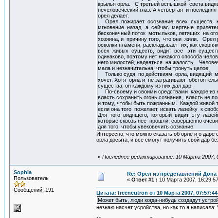
крылья орла. С третьей вспышкой света вид
нечеловеческий глаз. А четвертая и последняя
орел делает.
Орел пожирает осознание всех существ, к
мгновение назад, а сейчас мертвые прилетел
бесконечный поток мотыльков, летящих на ого
хозяина, и причину того, что они жили. Орел
осколки пламени, раскладывает их, как скорня
всех живых существ, видит все эти сущест
одинаково, поэтому нет никакого способа чело
него милостей, надеяться на жалость. Челов
мала и незначительна, чтобы тронуть целое.
Только судя по действиям орла, видящий мо
хочет. Хотя орла и не затрагивают обстоятель
существа, он каждому из них дал дар.
По-своему и своими средствами каждое из ни
власть сохранить огонь сознания, власть не 
и тому, чтобы быть пожранным. Каждой живой 
если она того пожелает, искать лазейку к своб
Для того видящего, который видит эту лазейк
которые сквозь нее прошли, совершенно очеви
для того, чтобы увековечить сознание.
Интересно, что можно сказать об орле и о даре
орла досыта, и все смогут получить свой дар бе
«
Последнее редактирование: 10 Марта 2007, 08
Sophia
Re: Орел из представлений Дона 
Пользователь
«
Ответ #1 :
10 Марта 2007, 16:29:57
Сообщений: 191
Цитата: freeneutron от 10 Марта 2007, 07:57:44
Может быть, люди когда-нибудь создадут устрой
незнаю насчет усройства, но как то я написала: 