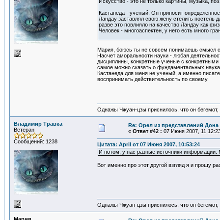
Искусство - это не только картины, музыка, поэ
Кастанеда - ученый. Он приносит определенное
Ландау заставлял свою жену стелить постель дл
разве это повлияло на качество Ландау как физ
Человек - многоаспектен, у него есть много гра
Мария, боюсь ты не совсем понимаешь смысл сло
Насчет аморальности науки - любая деятельност
дисциплины, конкретные ученые с конкретными 
самое можно сказать о фундаментальных науках
Кастанеда для меня не ученый, а именно писате
воспринимать действительность по своему.
Однажы Чжуан-цзы приснилось, что он бегемот
Владимир Травка
Re: Орел из представлений Дона 
Ветеран
«
Ответ #42 :
07 Июня 2007, 11:12:2
Сообщений: 1238
Цитата: April от 07 Июня 2007, 10:53:24
И потом, у нас разные источники информации. М
Вот именно про этот другой взгляд я и прошу ра
Однажы Чжуан-цзы приснилось, что он бегемот
Мария