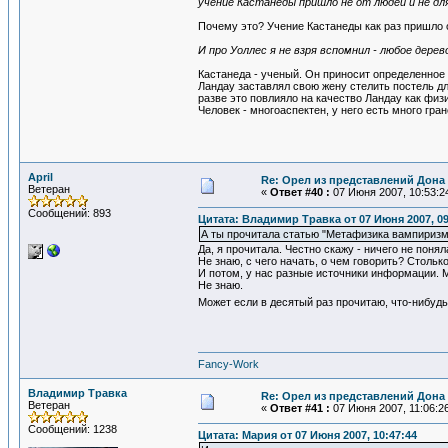
учение Кастанеды пришло не от людей и не дл
Почему это? Учение Кастанеды как раз пришло о
И про Уоллес я не взря вспомнил - любое дерев
Кастанеда - ученый. Он приносит определенное 
Ландау заставлял свою жену стелить постель дл
разве это повлияло на качество Ландау как физ
Человек - многоаспектен, у него есть много гран
April
Re: Орел из представлений Дона 
Ветеран
«
Ответ #40 :
07 Июня 2007, 10:53:2
Сообщений: 893
Цитата: Владимир Травка от 07 Июня 2007, 09
А ты прочитала статью "Метафизика вампиризм
Да, я прочитала. Честно скажу - ничего не понял
Не знаю, с чего начать, о чем говорить? Столь
И потом, у нас разные источники информации. Мо
Не знаю.
Может если в десятый раз прочитаю, что-нибудь
Fancy-Work
Владимир Травка
Re: Орел из представлений Дона 
Ветеран
«
Ответ #41 :
07 Июня 2007, 11:06:2
Сообщений: 1238
Цитата: Мария от 07 Июня 2007, 10:47:44