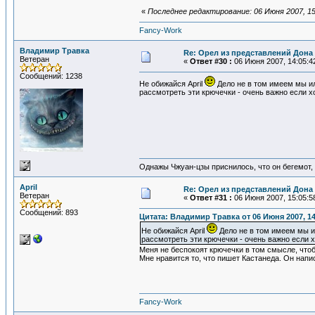
«
Последнее редактирование: 06 Июня 2007, 1
Fancy-Work
Владимир Травка
Re: Орел из представлений Дона 
Ветеран
«
Ответ #30 :
06 Июня 2007, 14:05:4
Сообщений: 1238
Не обижайся April
Дело не в том имеем мы ил
рассмотреть эти крючечки - очень важно если х
Однажы Чжуан-цзы приснилось, что он бегемот
April
Re: Орел из представлений Дона 
Ветеран
«
Ответ #31 :
06 Июня 2007, 15:05:5
Сообщений: 893
Цитата: Владимир Травка от 06 Июня 2007, 14
Не обижайся April
Дело не в том имеем мы ил
рассмотреть эти крючечки - очень важно если 
Меня не беспокоят крючечки в том смысле, чтоб
Мне нравится то, что пишет Кастанеда. Он нап
Fancy-Work