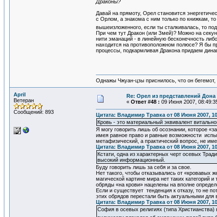
Драконы?
Давай на прямоту, Орел становится энергетиче
с Орлом, а знакома с ним только по книжкам, т
вышеизложенного, если ты сталкивалась, то п
При чем тут Дракон (или Змей)? Можно на секу
нити эманаций - в линейную бесконечность либо 
находится на противоположном полюсе? Я бы пр
процессы, подкармливая Дракона придаем дина
Однажы Чжуан-цзы приснилось, что он бегемот
April
Re: Орел из представлений Дона 
Ветеран
«
Ответ #48 :
09 Июня 2007, 08:49:3
Сообщений: 893
Цитата: Владимир Травка от 08 Июня 2007, 10
Кровь - это материальный эквивалент витально
Я могу говорить лишь об осознании, которое «з
имея равное право и равные возможности испыт
метафизический, а практический вопрос, не им
Цитата: Владимир Травка от 08 Июня 2007, 10
Кстати, одна из характерных черт осевых Тради
высокий информационный.
Буду говорить лишь за себя и за свое.
Нет такого, чтобы отказывались от «кровавых 
магической картине мира нет таких категорий и 
обряды «на крови» нацелены на вполне определ
Если и существует тенденция к отказу, то не п
этих обрядов перестали быть актуальными для 
Цитата: Владимир Травка от 08 Июня 2007, 10
София в осевых религиях (типа Христианства) 