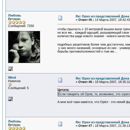
Любовь
Re: Орел из представлений Дона 
Ветеран
«
Ответ #5 :
14 Марта 2007, 18:42:43
Сообщений: 7250
чтобы прыгнуть с 10 метровой вышки мало трен
но все же... каждый идущий, разширяющий свое 
количества ради нового знания - нового качества
подобных рецептиков более чем достаточно, ка
у них много названий, основные из них - униве
борьбы противоположностей о том же...
Wind
Re: Орел из представлений Дона 
Новичок
«
Ответ #6 :
18 Марта 2007, 18:35:11
Сообщений: 5
Цитата:
Если говорить об Орле, то, возможно, это эгрег
А мне всё-таки кажется, что Орёл - это некий 
Любовь
Re: Орел из представлений Дона 
Ветеран
«
Ответ #7 :
18 Марта 2007, 21:36:13