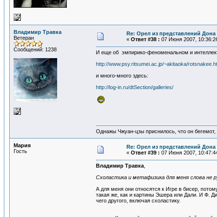
Владимир Травка
Re: Орел из представлений Дона 
Ветеран
«
Ответ #38 :
07 Июня 2007, 10:36:2
Сообщений: 1238
И еще об эмпирико-феноменальном и интеллект
http://www.psy.ritsumei.ac.jp/~akitaoka/rotsnakee.h
и много-много здесь:
http://log-in.ru/dtSection/galleries/
Однажы Чжуан-цзы приснилось, что он бегемот
Мария
Re: Орел из представлений Дона 
Гость
«
Ответ #39 :
07 Июня 2007, 10:47:4
Владимир Травка
,
Схоластика и метафизика для меня слова не р
А для меня они относятся к Игре в бисер, потому
такая же, как и картины Эшера или Дали. И Ф. Д
чего другого, включая схоластику.