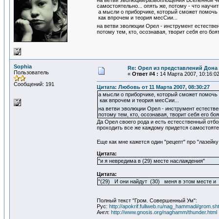
на ветви эволюции/развоплощения Вселенной чел
самостоятельно... опять же, потому - что научит
а мысли о приборчике, который сможет помочь 
как впрочем и теория месСии...
на ветви эволюции Орел - инструмент естестве
потому тем, кто, осознавая, творит себя его боят
Sophia
Re: Орел из представлений Дона 
Пользователь
«
Ответ #4 :
14 Марта 2007, 10:16:02
Сообщений: 191
Цитата: Любовь от 11 Марта 2007, 08:30:27
а мысли о приборчике, который сможет помочь 
как впрочем и теория месСии...
на ветви эволюции Орел - инструмент естеств
потому тем, кто, осознавая, творит себя его боят
Да Орел своего рода и есть естесственный отбо
проходить все же каждому придется самостояте
Еще как мне кажется один "рецепт" про "лазейк
Цитата:
"и я невредима в (29) месте наслаждения"
Цитата:
"(29) И они найдут (30) меня в этом месте и 
Полный текст "Гром. Совершенный Ум":
Рус:
http://apokrif.fullweb.ru/nag_hammadi/grom.sh
Англ:
http://www.gnosis.org/naghamm/thunder.html