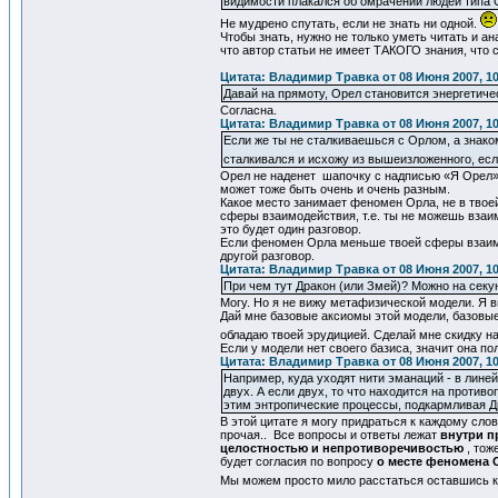
видимости плакался об омрачении людей типа 
Не мудрено спутать, если не знать ни одной.
Чтобы знать, нужно не только уметь читать и а
что автор статьи не имеет ТАКОГО знания, что
Цитата: Владимир Травка от 08 Июня 2007, 10
Давай на прямоту, Орел становится энергетич
Согласна.
Цитата: Владимир Травка от 08 Июня 2007, 10
Если же ты не сталкиваешься с Орлом, а знако
сталкивался и исхожу из вышеизложенного, ес
Орел не наденет шапочку с надписью «Я Орел» 
может тоже быть очень и очень разным.
Какое место занимает феномен Орла, не в тво
сферы взаимодействия, т.е. ты не можешь взаи
это будет один разговор.
Если феномен Орла меньше твоей сферы взаимо
другой разговор.
Цитата: Владимир Травка от 08 Июня 2007, 10
При чем тут Дракон (или Змей)? Можно на секу
Могу. Но я не вижу метафизической модели. Я 
Дай мне базовые аксиомы этой модели, базовые 
обладаю твоей эрудицией. Сделай мне скидку н
Если у модели нет своего базиса, значит она п
Цитата: Владимир Травка от 08 Июня 2007, 10
Например, куда уходят нити эманаций - в линей
двух. А если двух, то что находится на проти
этим энтропические процессы, подкармливая Д
В этой цитате я могу придраться к каждому сло
прочая.. Все вопросы и ответы лежат
внутри п
целостностью и непротиворечивостью
, тож
будет согласия по вопросу
о месте феномена 
Мы можем просто мило расстаться оставшись 