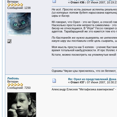
Ветеран
«
Ответ #36 :
07 Июня 2007, 10:19:2
Сообщений: 1238
Не всё. Просто есть разные аспекты реальнос
(из которых потом будет нарисована картина)
игры в бисер.
КК говорил, что Орел - это не Орел, а способ го
Насколько проста или непроста символика - это
бисер не относящиеся. В "Игре" Гессе говорил
адептов. Тарабарщиной же это кажется тем кто 
По Кастанеде же нужно выверять не интеллек
какую игру вы поставили себе цель сыграть, и
Моя мысль проста как 5 копеек - учение Кастан
время тотальной какбудтковости. И про Уоллес я
Кстати, можно посмотреть на упомянутые мной 
Однажы Чжуан-цзы приснилось, что он бегемот
Любовь
Re: Орел из представлений Дона 
Ветеран
«
Ответ #37 :
07 Июня 2007, 10:30:2
Сообщений: 7250
Александр Елисеев "Метафизика вампиризма" -