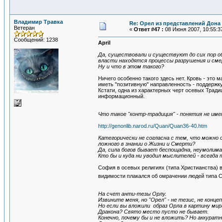
Владимир Травка
Re: Орел из представлений Дона 
Ветеран
«
Ответ #47 :
08 Июня 2007, 10:55:3
Сообщений: 1238
April
Да, существовали и существуют до сих пор об
власти находятся процессы разрушения и сме
Ну и что в этом такого?
Ничего особенно такого здесь нет. Кровь - это
иметь "позитивную" направленность - поддержку
Кстати, одна из характерных черт осевых Тради
информационный.
Что такое "контр-традиция" - понятия не име
http://genonlib.narod.ru/Quan/Quan36-40.htm
Категорически не согласна с тем, что можн
ложного в знании о Жизни и Смерти?
Да, сила богов бывает беспощадна, неумолима, 
Кто бы и куда ни уводил мыслителей - всегда 
София в осевых религиях (типа Христианства) 
видимости плакался об омрачении людей типа С
На счет анти-тезы Орлу.
Извините меня, но "Орел" - не тезис, не кон
Но если вы вложили образ Орла в картину мир
Дракона? Свято место пусто не бывает.
Конечно, почему бы и не вложить? Но аккуратн