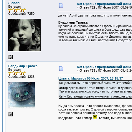
Любовь
Re: Орел из представлений Дона 
Ветеран
«
Ответ #32 :
07 Июня 2007, 08:59:5
Сообщений: 7250
да нет,
April
, другие тоже пишут... и тоже понятн
Владимир Травка
ну зачем же ограничиваться Орлом и Драконом
религий и традиций до фига и больше... уже на
когда же осознаешь ничтожность власти ваще, а
уже не надо кормить ни Орла, ни Дракона, ни м
и только так можно стать настоящим Создателем,
Владимир Травка
Re: Орел из представлений Дона 
Ветеран
«
Ответ #33 :
07 Июня 2007, 09:42:2
Сообщений: 1238
Цитата: Мария от 06 Июня 2007, 13:15:37
Кецалькоатль - это пернатый змей!!!! Это змей 
автор доказывает, что и птица, и змея, в древ
Так мы докатимся до того, что источник вселенс
бы у Кастанеды только мужчины, у женщин фа
Ну да символика - это просто символика, фалл
когда так все просто. С другой стороны согласен
Хотя не совсем понятно почему все надо выверят
квадрате" - это клитор
. Кстати, ты читала к