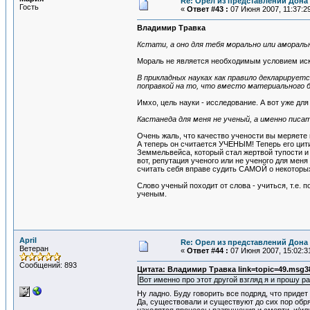
Re: Орел из представлений Дона 
Гость
«
Ответ #43 :
07 Июня 2007, 11:37:2
Владимир Травка
Кстати, а оно для тебя морально или амораль
Мораль не является необходимым условием иск
В прикладных науках как правило декларирует
поправкой на то, что вместо материального 
Имхо, цель науки - исследование. А вот уже для
Кастанеда для меня не ученый, а именно писат
Очень жаль, что качество учености вы меряете п
А теперь он считается УЧЕНЫМ! Теперь его цити
Земмельвейса, который стал жертвой тупости и 
вот, репутация ученого или не ученого для меня
считать себя вправе судить САМОЙ о некоторы
Слово ученый походит от слова - учиться, т.е. 
ученым.
April
Re: Орел из представлений Дона 
Ветеран
«
Ответ #44 :
07 Июня 2007, 15:02:3
Сообщений: 893
Цитата: Владимир Травка link=topic=49.msg
Вот именно про этот другой взгляд я и прошу ра
Ну ладно. Буду говорить все подряд, что придет
Да, существовали и существуют до сих пор обря