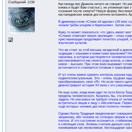
Сообщений: 1238
Кастанеда про Дракона ничего не говорит. Но р
клюва и будет Вам счастье:), не упоминая при 
сознания после смерти? Некую форму бессмертия
кастанедовских миров достаточно вспомнить Ар
В древнерусском «Слове об идолах» (XII век) с
«клали требы упырям и берегыням». Затем они 
Кому-то может показаться, что здесь имеет мес
«Слова» отмечает некую эволюцию – отказ славя
христианизации продолжают почитать упырей, то
языческих культов.
Что же стоит за этой весьма загадочной и дово
чудищам с клыками и кожистыми крыльями? Нет,
героизма, в котором растворяется человеческое
рассматривается как своего рода аскеза, а сам
новое – высшее. При этом воин выражает готовн
истончается и становится готовым к трансформ
И тут очень важно хранить контроль разума над
подинтеллектуальным. Это – очень трудная зад
преобразовывать свое «Я». Но если такого щита
демонстрирует история XX века с его ужасающ
Но еще хуже, когда воин идет по пути Контр-Тр
пределы человеческого. Казалось бы, эта вполн
задача. Но она вовсе не требует отказа от чел
встретиться лицом к лицу с Абсолютным. Перво
ходе которых человек достигал полноты человеч
Однако Контр-Традиция предполагает совершенно
звериному, ибо человек не сотворен зверем и н
плотью. И это состояние осознается, стабилизир
и слепящая сила. Эллины считали данную силу 
понимаемая как неумолимая, беспощадная зак