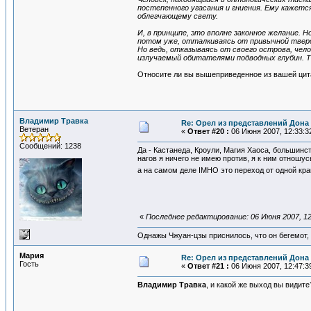
постепенного угасания и гниения. Ему кажетс
облегчающему свету.
И, в принципе, это вполне законное желание.
потом уже, отталкиваясь от привычной тверд
Но ведь, отказываясь от своего острова, чел
излучаемый обитателями подводных глубин. Та
Относите ли вы вышеприведенное из вашей цит
Владимир Травка
Re: Орел из представлений Дона 
Ветеран
«
Ответ #20 :
06 Июня 2007, 12:33:3
Сообщений: 1238
Да - Кастанеда, Кроули, Магия Хаоса, большинс
нагов я ничего не имею против, я к ним отношу
а на самом деле IMHO это переход от одной кр
«
Последнее редактирование: 06 Июня 2007, 1
Однажы Чжуан-цзы приснилось, что он бегемот
Мария
Re: Орел из представлений Дона 
Гость
«
Ответ #21 :
06 Июня 2007, 12:47:3
Владимир Травка
, и какой же выход вы видите