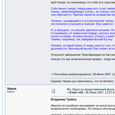
April теперь ты понимаешь что тебя (и в свое 
Собственно говоря, перед нами все та же сама
тонких, оживотворяющих (плоть), но слепых эн
там обретается. Причем порой ее колдовские в
Человек, находящийся в онтологических тисках
постепенного угасания и гниения. Ему кажется,
И, в принципе, это вполне законное желание. Но
отталкиваясь от привычной тверди, шагнуть вовн
своего острова, человек рискует утонуть и вме
Такими, например, как лавкрафтовский Ктулху.
Человек, который бежит от мира, вместо того, 
душевности. Бросивший вызов Року может встать
Успешное завершение Трансфрмации по Кастанед
описал это как неорганическая форма - когда к
«
Последнее редактирование: 06 Июня 2007, 1
Однажы Чжуан-цзы приснилось, что он бегемот
Мария
Re: Орел из представлений Дона 
Гость
«
Ответ #19 :
06 Июня 2007, 12:07:4
Владимир Травка
,
Именно ее ошибочно принимают за некий высш
возможности необозримы. Но только эта мощь
Человек, находящийся в онтологических тиск