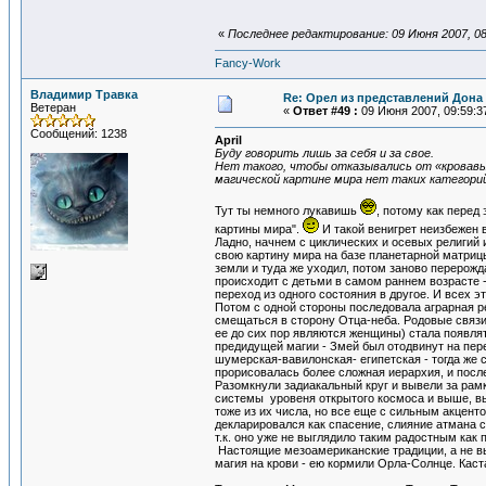
«
Последнее редактирование: 09 Июня 2007, 08:
Fancy-Work
Владимир Травка
Re: Орел из представлений Дона 
Ветеран
«
Ответ #49 :
09 Июня 2007, 09:59:3
Сообщений: 1238
April
Буду говорить лишь за себя и за свое.
Нет такого, чтобы отказывались от «кровавы
магической картине мира нет таких категорий 
Тут ты немного лукавишь
, потому как перед
картины мира".
И такой венигрет неизбежен 
Ладно, начнем с циклических и осевых религий 
свою картину мира на базе планетарной матрицы
земли и туда же уходил, потом заново перерож
происходит с детьми в самом раннем возрасте -
переход из одного состояния в другое. И всех эт
Потом с одной стороны последовала аграрная ре
смещаться в сторону Отца-неба. Родовые связи
ее до сих пор являются женщины) стала появлят
предидущей магии - Змей был отодвинут на пер
шумерская-вавилонская- египетская - тогда же 
прорисовалась более сложная иерархия, и посл
Разомкнули задиакальный круг и вывели за рам
системы уровеня открытого космоса и выше, вы
тоже из их числа, но все еще с сильным акцент
декларировался как спасение, слияние атмана с
т.к. оно уже не выглядило таким радостным как 
Настоящие мезоамериканские традиции, а не вы
магия на крови - ею кормили Орла-Солнце. Каст