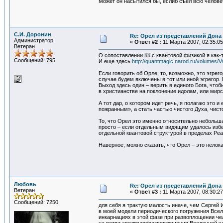
Может он насытился бы, еслиб съел всю челове
С.И. Доронин
Re: Орел из представлений Дона 
Администратор
«
Ответ #2 :
11 Марта 2007, 02:35:05
Ветеран
О сопоставлении КК с квантовой физикой я как-
Сообщений: 795
И еще здесь
http://quantmagic.narod.ru/volumes
Если говорить об Орле, то, возможно, это эгре
случае будем включены в тот или иной эгрегор.
Выход здесь один – верить в единого Бога, что
в христианстве на поклонение идолам, или мир
А тот дар, о котором идет речь, я полагаю это 
пожранным», а стать частью чистого Духа, чист
То, что Орел это именно относительно небольша
просто – если отдельным видящим удалось избеж
отдельной квантовой структурой в пределах Реа
Наверное, можно сказать, что Орел – это нелок
Любовь
Re: Орел из представлений Дона 
Ветеран
«
Ответ #3 :
11 Марта 2007, 08:30:27
Сообщений: 7250
для себя я трактую малость иначе, чем Сергей И
в моей модели периодического погружения Всел
инкарнациях в этой фазе при развоплощении чел