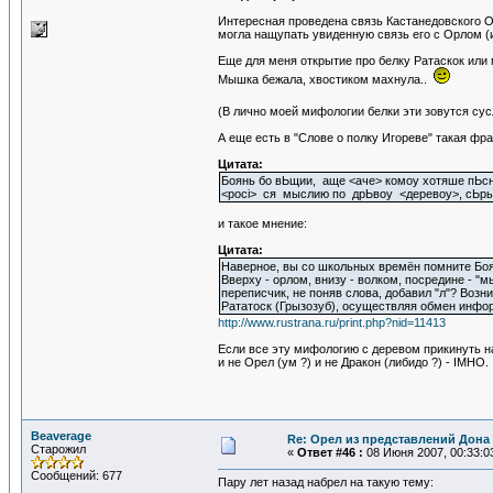
Интересная проведена связь Кастанедовского О
могла нащупать увиденную связь его с Орлом (
Еще для меня открытие про белку Ратаскок или
Мышка бежала, хвостиком махнула..
(В лично моей мифологии белки эти зовутся су
А еще есть в "Слове о полку Игореве" такая фр
Цитата:
Боянь бо вЬщии, аще <аче> комоу хотяше пЬс
<росi> ся мыслию по дрЬвоу <деревоу>, сЬр
и такое мнение:
Цитата:
Наверное, вы со школьных времён помните Боя
Вверху - орлом, внизу - волком, посредине - "
переписчик, не поняв слова, добавил "л"? Воз
Рататоск (Грызозуб), осуществляя обмен инфор
http://www.rustrana.ru/print.php?nid=11413
Если все эту мифологию с деревом прикинуть на
и не Орел (ум ?) и не Дракон (либидо ?) - IMHO.
Beaverage
Re: Орел из представлений Дона 
Старожил
«
Ответ #46 :
08 Июня 2007, 00:33:0
Сообщений: 677
Пару лет назад набрел на такую тему: