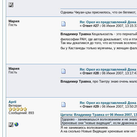
Однажы Чжуан-цзы приснилось, что он бегемот
Мария
Re: Орел из представлений Дона 
Гость
«
Ответ #27 :
06 Июня 2007, 13:15:3
Владимир Травка
Кецалькоатль - это пернатый 
философии РАН, где автор доказывает, что и пти
Так мы докатимся до того, что источник вселенс
бы у Кастанеды только мужчины, у женщин фа
Мария
Re: Орел из представлений Дона 
Гость
«
Ответ #28 :
06 Июня 2007, 13:17:4
Владимир Травка
, про Тантру знаю очень мал
April
Re: Орел из представлений Дона 
Ветеран
«
Ответ #29 :
06 Июня 2007, 13:50:2
Сообщений: 893
Цитата: Владимир Травка от 06 Июня 2007, 13
Здорово - занимаешься волхованием и не знае
Хреновые они "новые видящие", если дракона не
Я не занимаюсь волхованием.
А на сколько Новые Видящие хреновые или нет -