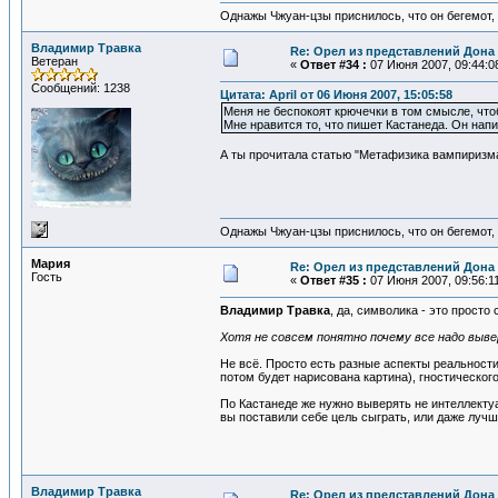
Однажы Чжуан-цзы приснилось, что он бегемот
Владимир Травка
Re: Орел из представлений Дона 
Ветеран
«
Ответ #34 :
07 Июня 2007, 09:44:0
Сообщений: 1238
Цитата: April от 06 Июня 2007, 15:05:58
Меня не беспокоят крючечки в том смысле, что
Мне нравится то, что пишет Кастанеда. Он нап
А ты прочитала статью "Метафизика вампиризма
Однажы Чжуан-цзы приснилось, что он бегемот
Мария
Re: Орел из представлений Дона 
Гость
«
Ответ #35 :
07 Июня 2007, 09:56:1
Владимир Травка
, да, символика - это просто
Хотя не совсем понятно почему все надо выв
Не всё. Просто есть разные аспекты реальности
потом будет нарисована картина), гностическог
По Кастанеде же нужно выверять не интеллектуа
вы поставили себе цель сыграть, или даже лучш
Владимир Травка
Re: Орел из представлений Дона 