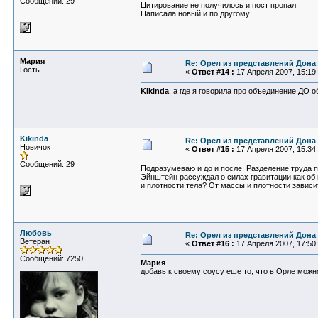
Сообщений: 29
Цитирование не получилось и пост пропал.
Написала новый и по другому.
Мария
Re: Орел из представлений Дона 
Гость
«
Ответ #14 :
17 Апреля 2007, 15:19:
Kikinda
, а где я говорила про объединение ДО 
Kikinda
Re: Орел из представлений Дона 
Новичок
«
Ответ #15 :
17 Апреля 2007, 15:34:
Сообщений: 29
Подразумеваю и до и после. Разделение труда 
Эйнштейн рассуждал о силах гравитации как об 
и плотности тела? От массы и плотности зависи
Любовь
Re: Орел из представлений Дона 
Ветеран
«
Ответ #16 :
17 Апреля 2007, 17:50:
Сообщений: 7250
Мария
добавь к своему соусу еше то, что в Орле можно