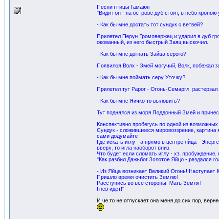
Песни птицы Гамаюн
"Видит он - на острове дуб стоит, в небо кроно
- Как бы мне достать тот сундук с ветвей?
Прилетел Пеpун Громовержец и ударил в дуб гро
окованный, из него быстрый Заяц выскочил.
- Как бы мне догнать Зайца серого?
Появился Волх - Змeй могучий, Вoлк, побежал за
- Как бы мне поймать серу Уточку?
Прилетел тут Рарог - Огонь-Семаргл, растерзал
- Как бы мне Яичко то выловить?
Тут поднялся из моря Поддонный Змeй и принес
Конспективно пробегусь по одной из возможных 
Сундук - сложившееся мировоззрение, картина м
сами додумайте
Где искать иглу - а прямо в центре яйца - Энерг
вверх, то игла наоборот вниз.
Что будет если сломать иглу - хз, пробуждение
"Как разбил Дажьбог Золотое Яйцо - раздался го
- Из Яйца возникает Великий Огонь! Наступает
Пришло время очистить Землю!
Расступись во все стороны, Мать Земля!
Гнев идет!"
И че то не отпускает она меня до сих пор, верне