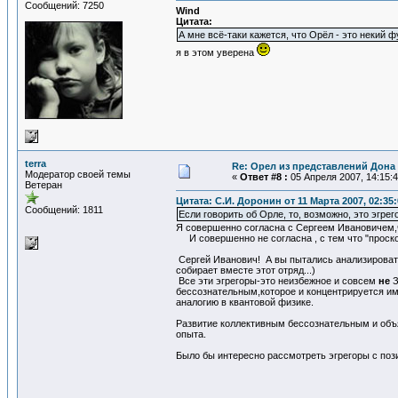
Сообщений: 7250
Wind
Цитата:
А мне всё-таки кажется, что Орёл - это некий
я в этом уверена
terra
Re: Орел из представлений Дона 
Модератор своей темы
«
Ответ #8 :
05 Апреля 2007, 14:15:4
Ветеран
Цитата: С.И. Доронин от 11 Марта 2007, 02:35:
Сообщений: 1811
Если говорить об Орле, то, возможно, это эгре
Я совершенно согласна с Сергеем Ивановичем,чт
И совершенно не согласна , с тем что "проск
Сергей Иванович! А вы пытались анализировать 
собирает вместе этот отряд...)
Все эти эгрегоры-это неизбежное и совсем
не
З
бессознательным,которое и концентрируется име
аналогию в квантовой физике.
Развитие коллективным бессознательным и об
опыта.
Было бы интересно рассмотреть эгрегоры с поз