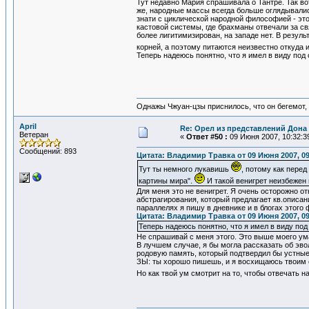
Тут недавно Мария спрашивала о Тантре. Так во
же, народные массы всегда больше оглядывалис
знати с циклической народной философией - это
кастовой системы, где брахманы отвечали за св
более лигитимизирован, на западе нет. В резул
корней, а поэтому питаются неизвестно откуда 
Теперь надеюсь понятно, что я имел в виду по
Однажы Чжуан-цзы приснилось, что он бегемот
April
Re: Орел из представлений Дона 
Ветеран
«
Ответ #50 :
09 Июня 2007, 10:32:3
Сообщений: 893
Цитата: Владимир Травка от 09 Июня 2007, 09
Тут ты немного лукавишь
, потому как перед
картины мира".
И такой венигрет неизбежен
Для меня это не венигрет. Я очень осторожно о
абстрагирования, который предлагает кв.описан
параллелях я пишу в дневнике и в блогах этого
Цитата: Владимир Травка от 09 Июня 2007, 09
Теперь надеюсь понятно, что я имел в виду п
Не спрашивай с меня этого. Это выше моего ум
В лучшем случае, я бы могла рассказать об эво
родовую память, который подтвердил бы устные
ЗЫ: ты хорошо пишешь, и я восхищаюсь твоим
Но как твой ум смотрит на то, чтобы отвечать