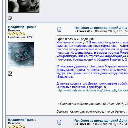
Владимир Травка
Re: Орел из представлений Дона 
Ветеран
«
Ответ #17 :
06 Июня 2007, 11:15:5
Сообщений: 1238
Орел в разных Традициях:
Что такое Ирминсул? В мифологии древних герма
Одина), а в традиции древних германцев – «Ир
энергий от корней к кроне и поделенная на девя
непогоды»),
а еще ниже, в самых корнях Мир
конфликтующий со стражами миропорядка 
полностью совпадающих с образом Нидхегга. Эт
Отношения Дракона с Высшими Мирами являются,
Древу Мысь (белка Рататоск, букв.: «грызозуб
мудрецов. Кроме нее в сообщении между светл
Иггдрасиль.
Длинные корни этого Древа пронизывают собой 
Инеистые Великаны (Хримтурсы).
http://www.velesova-sloboda.org/philosophy/kondrat
«
Последнее редактирование: 06 Июня 2007, 11
Однажы Чжуан-цзы приснилось, что он бегемот
Владимир Травка
Re: Орел из представлений Дона 
Ветеран
«
Ответ #18 :
06 Июня 2007, 11:58:4