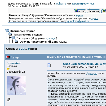
Добро пожаловать,
Гость
. Пожалуйста,
войдите
или
зарегистрируйтесь
.
10 Августа 2026, 23:37:07
Новости:
Книгу С.Доронина "Квантовая магия" читать
здесь
Материалы старого сайта "Физика Магии" доступны для просмотра
здесь
О замеченных глюках просьба писать на почту
quantmag@mail.ru
Квантовый Портал
Тематические разделы
Эзотерика
(Модератор:
Quangel
)
Орел из представлений Дона Хуана.
Страниц:
1
2
3
...
9
[
Все
]
Тема: Орел из представлений Дона Хуана. (П
Автор
freeneutron
Орел из представлений Дона Ху
Новичок
«
:
10 Марта 2007, 07:57:44 »
Сообщений: 22
Карлос Кастанеда в своей книге
Дар орла
писал 
Цитата:
Сила, которая правит судьбой всех живых сущ
но не потому, что это орел, или имеет что-л
как-то к нему относится, а потому, что для ви
неизмеримый иссиня-черный орел, стоящий пря
достигая бесконечности.
Когда видящий смотрит на черноту, котора
вспышки света освещают то, чем он является
молнии, помогает видящему охватывать конту
видеть белые мазки, которые выглядят, как п
освещает колышущуюся, создающую ветер черн