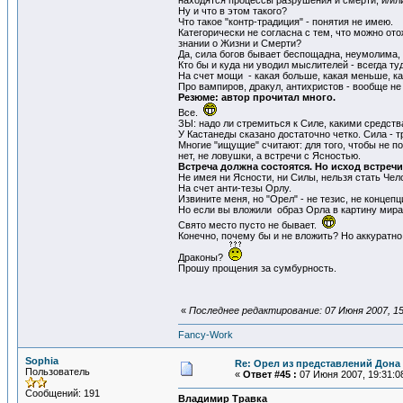
находятся процессы разрушения и смерти, и/ил
Ну и что в этом такого?
Что такое "контр-традиция" - понятия не имею.
Категорически не согласна с тем, что можно от
знании о Жизни и Смерти?
Да, сила богов бывает беспощадна, неумолима, н
Кто бы и куда ни уводил мыслителей - всегда ту
На счет мощи - какая больше, какая меньше, к
Про вампиров, дракул, антихристов - вообще не
Резюме: автор прочитал много.
Все.
ЗЫ: надо ли стремиться к Силе, какими средст
У Кастанеды сказано достаточно четко. Сила - т
Многие "ищущие" считают: для того, чтобы не п
нет, не ловушки, а встречи с Ясностью.
Встреча должна состоятся. Но исход встречи
Не имея ни Ясности, ни Силы, нельзя стать Чел
На счет анти-тезы Орлу.
Извините меня, но "Орел" - не тезис, не конце
Но если вы вложили образ Орла в картину мира,
Свято место пусто не бывает.
Конечно, почему бы и не вложить? Но аккуратно.
Драконы?
Прошу прощения за сумбурность.
«
Последнее редактирование: 07 Июня 2007, 15:
Fancy-Work
Sophia
Re: Орел из представлений Дона 
Пользователь
«
Ответ #45 :
07 Июня 2007, 19:31:0
Сообщений: 191
Владимир Травка