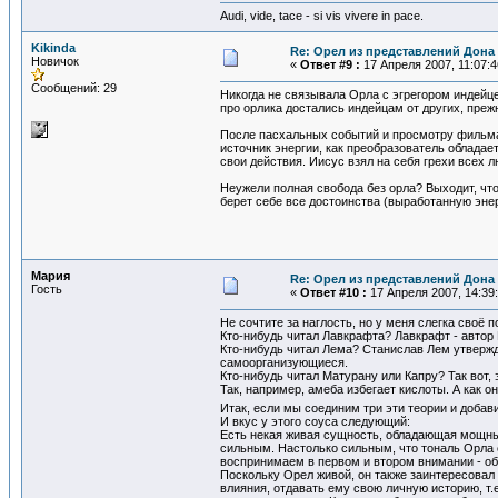
Audi, vide, tace - si vis vivere in pace.
Kikinda
Re: Орел из представлений Дона 
Новичок
«
Ответ #9 :
17 Апреля 2007, 11:07:4
Сообщений: 29
Никогда не связывала Орла с эгрегором индейце
про орлика достались индейцам от других, преж
После пасхальных событий и просмотру фильма "
источник энергии, как преобразователь обладае
свои действия. Иисус взял на себя грехи всех 
Неужели полная свобода без орла? Выходит, чт
берет себе все достоинства (выработанную эне
Мария
Re: Орел из представлений Дона 
Гость
«
Ответ #10 :
17 Апреля 2007, 14:39:
Не сочтите за наглость, но у меня слегка своё
Кто-нибудь читал Лавкрафта? Лавкрафт - автор Н
Кто-нибудь читал Лема? Станислав Лем утвержд
самоорганизующиеся.
Кто-нибудь читал Матурану или Капру? Так вот, 
Так, например, амеба избегает кислоты. А как о
Итак, если мы соединим три эти теории и добав
И вкус у этого соуса следующий:
Есть некая живая сущность, обладающая мощным
сильным. Настолько сильным, что тональ Орла 
воспринимаем в первом и втором внимании - об
Поскольку Орел живой, он также заинтересовал 
влияния, отдавать ему свою личную историю, т