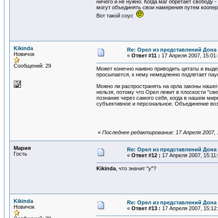
ничего и не нужно. Когда маг обретает свободу
могут объединять свои намерения путем коопера
Вот такой соус
Kikinda
Re: Орел из представлений Дона 
Новичок
«
Ответ #11 :
17 Апреля 2007, 15:01:
Сообщений: 29
Может конечно наивно приводить цитаты и выде
просыпается, к нему немедленно подлетает паук
Можно ли распространять на орла законы нашег
нельзя, потому что Орел лежит в плоскости "св
познание через самого себя, когда в нашем мир
субъективное и персональное. Объединение воз
«
Последнее редактирование: 17 Апреля 2007, 1
Мария
Re: Орел из представлений Дона 
Гость
«
Ответ #12 :
17 Апреля 2007, 15:11:
Kikinda
, что значит "у"?
Kikinda
Re: Орел из представлений Дона 
Новичок
«
Ответ #13 :
17 Апреля 2007, 15:12: