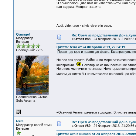
Я сомневаюсь ,что вам не известна истинная ситу
вас видела. Мощная защита.
Audi, vide, tace - si vis vivere in pace.
Quangel
Re: Орел из представлений Дона Хуан
Модератор
«
Ответ #88 :
24 Февраля 2013, 21:09:52 
Ветеран
Цитата: terra от 24 Февраля 2013, 22:04:19
Сообщений: 7735
Правят де юре и правят де факто. Кшатрии увы не
Не все так просто. Вайшьи,по мере развития пост
кшатриями.
Некоторые из них,постигшие относ
Но о них мы ничего не знаем. Некоторые конспиро
миром,их никто бы не выставлял на всеобщее обо
Сaementarius Civitas
Solis Aeterna
«Осенний Ангел прячется в дождях. В листве янтарн
terra
Re: Орел из представлений Дона Хуан
Модератор своей темы
«
Ответ #89 :
24 Февраля 2013, 21:20:56 
Ветеран
Цитата: Urbis Numen от 24 Февраля 2013, 22:09: