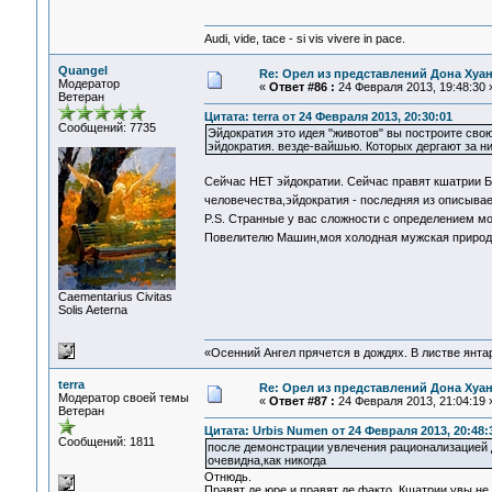
Audi, vide, tace - si vis vivere in pace.
Quangel
Re: Орел из представлений Дона Хуан
Модератор
«
Ответ #86 :
24 Февраля 2013, 19:48:30 
Ветеран
Цитата: terra от 24 Февраля 2013, 20:30:01
Сообщений: 7735
Эйдократия это идея "животов" вы построите свою
эйдократия. везде-вайшью. Которых дергают за ни
Сейчас НЕТ эйдократии. Сейчас правят кшатрии Б
человечества,эйдократия - последняя из описыв
P.S. Странные у вас сложности с определением м
Повелителю Машин,моя холодная мужская природа
Сaementarius Civitas
Solis Aeterna
«Осенний Ангел прячется в дождях. В листве янтарн
terra
Re: Орел из представлений Дона Хуан
Модератор своей темы
«
Ответ #87 :
24 Февраля 2013, 21:04:19 
Ветеран
Цитата: Urbis Numen от 24 Февраля 2013, 20:48:
Сообщений: 1811
после демонстрации увлечения рационализацией 
очевидна,как никогда
Отнюдь.
Правят де юре и правят де факто. Кшатрии увы не