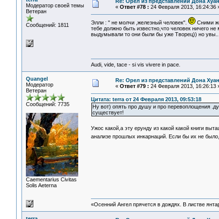
Re: Орел из представлений Дона Хуан
Модератор своей темы
«
Ответ #78 :
24 Февраля 2013, 16:24:36 
Ветеран
Элли : " не молчи ,железный человек".
Сними же
Сообщений: 1811
тебе должно быть известно,что человек ничего не
выдумывали то они были бы уже Творец)) но увы...
Audi, vide, tace - si vis vivere in pace.
Quangel
Re: Орел из представлений Дона Хуан
Модератор
«
Ответ #79 :
24 Февраля 2013, 16:26:13 
Ветеран
Цитата: terra от 24 Февраля 2013, 09:53:18
Сообщений: 7735
Ну вот) опять про душу и про перевоплощения .д
существует!
Ужос какой,а эту ерунду из какой какой книги вы
анализе прошлых инкарнаций. Если бы их не было
Сaementarius Civitas
Solis Aeterna
«Осенний Ангел прячется в дождях. В листве янтарн
terra