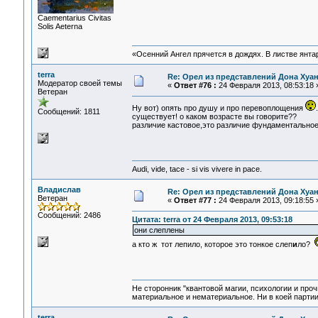
Сaementarius Civitas
Solis Aeterna
«Осенний Ангел прячется в дождях. В листве янтарн
terra
Re: Орел из представлений Дона Хуан
Модератор своей темы
«
Ответ #76 :
24 Февраля 2013, 08:53:18 
Ветеран
Ну вот) опять про душу и про перевоплощения
Сообщений: 1811
существует! о каком возрасте вы говорите??
различие кастовое,это различие фундаментальное:
Audi, vide, tace - si vis vivere in pace.
Владислав
Re: Орел из представлений Дона Хуан
Ветеран
«
Ответ #77 :
24 Февраля 2013, 09:18:55 
Сообщений: 2486
Цитата: terra от 24 Февраля 2013, 09:53:18
они слеплены
а кто ж тот лепило, которое это тонкое слеп
и
ло?
Не сторонник "квантовой магии, психологии и проч
материальное и нематериальное. Ни в коей партии
terra