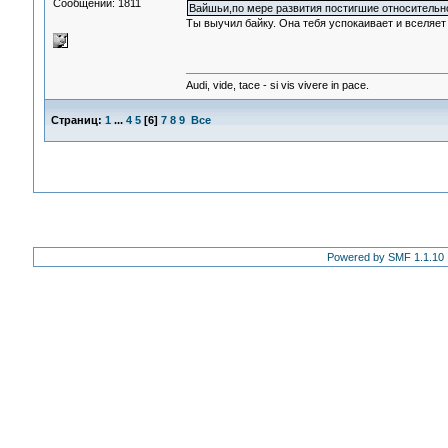
Сообщений: 1811
Вайшьи,по мере развития постигшие относительно
Ты выучил байку. Она тебя успокаивает и вселяет
Audi, vide, tace - si vis vivere in pace.
Страниц:
1
...
4
5
[
6
]
7
8
9
Все
Powered by SMF 1.1.10