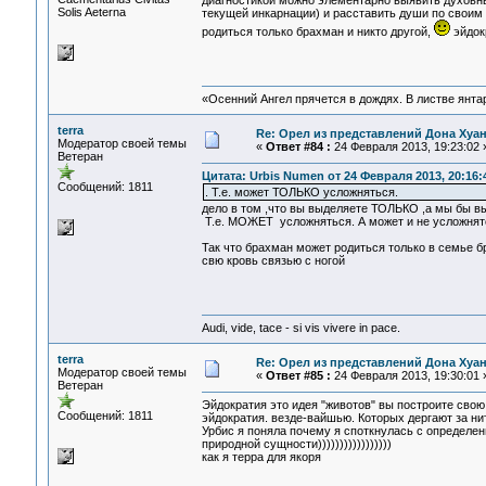
диагностикой можно элементарно выявить духовн
Solis Aeterna
текущей инкарнации) и расставить души по своим
родиться только брахман и никто другой,
эйдок
«Осенний Ангел прячется в дождях. В листве янтарн
terra
Re: Орел из представлений Дона Хуан
Модератор своей темы
«
Ответ #84 :
24 Февраля 2013, 19:23:02 
Ветеран
Цитата: Urbis Numen от 24 Февраля 2013, 20:16:
Сообщений: 1811
. Т.е. может ТОЛЬКО усложняться.
дело в том ,что вы выделяете ТОЛЬКО ,а мы бы вы
Т.е. МОЖЕТ усложняться. А может и не усложнятс
Так что брахман может родиться только в семье б
свю кровь связью с ногой
Audi, vide, tace - si vis vivere in pace.
terra
Re: Орел из представлений Дона Хуан
Модератор своей темы
«
Ответ #85 :
24 Февраля 2013, 19:30:01 
Ветеран
Эйдократия это идея "животов" вы построите свою
Сообщений: 1811
эйдократия. везде-вайшью. Которых дергают за ни
Урбис я поняла почему я споткнулась с определен
природной сущности)))))))))))))))))
как я терра для якоря