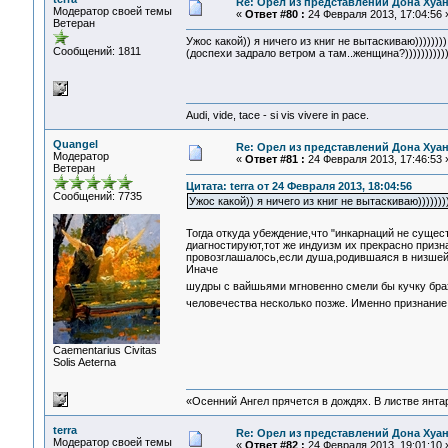
Re: Орел из представлений Дона Хуан
Модератор своей темы
«
Ответ #80 :
24 Февраля 2013, 17:04:56 
Ветеран
Ужос какой)) я ничего из книг не вытаскиваю)))))))
Сообщений: 1811
(доспехи задрало ветром а там..женщина?)))))))))))
Audi, vide, tace - si vis vivere in pace.
Quangel
Re: Орел из представлений Дона Хуан
Модератор
«
Ответ #81 :
24 Февраля 2013, 17:46:53 
Ветеран
Цитата: terra от 24 Февраля 2013, 18:04:56
Сообщений: 7735
Ужос какой)) я ничего из книг не вытаскиваю))))))
Тогда откуда убеждение,что "инкарнаций не суще
диагностируют,тот же индуизм их прекрасно призн
провозглашалось,если душа,родившаяся в низшей 
Иначе
шудры с вайшьями мгновенно смели бы кучку бра
человечества несколько позже. Именно признание
Сaementarius Civitas
Solis Aeterna
«Осенний Ангел прячется в дождях. В листве янтарн
terra
Re: Орел из представлений Дона Хуан
Модератор своей темы
«
Ответ #82 :
24 Февраля 2013, 19:01:10 