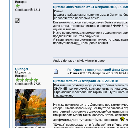
Ветеран
Цитата: Urbis Numen от 24 Февраля 2013, 18:46:
Сообщений: 1811
Иначе
шудры с вайшьями мгновенно смели бы кучку бра
человечества несколько позже
Вот именно поэтому и существует байка о возмож
дело в том,что всякая истина и всякое ЗНАНИЕ так
одном и том же.
И это не происки..а стремление к сохранению гарм
предназначение. так задумано.
А ваши трансперсональщики пичкают страдальцев та
перепутывать))))))) плацебо в общем
Audi, vide, tace - si vis vivere in pace.
Quangel
Re: Орел из представлений Дона Хуан
Модератор
«
Ответ #83 :
24 Февраля 2013, 19:16:41 
Ветеран
Цитата: terra от 24 Февраля 2013, 20:01:10
Сообщений: 7735
Вот именно поэтому и существует байка о возмож
ЗНАНИЕ так же сугубо кастово. есть истина шудр,
стремление к сохранению гармонии. Ну ты-нога..
так задумано.
Ну я же приводил цитату Доронина про гармониче
сфере Римана,который существует по законам отр
внутренней постоянно усложняющейся матрицы пл
(покрывалом Майи) таким образом,чтобы оптимизи
арифметика,чего тут может быть непонятно.
Ко
"Шудра" перерождается в "вайшью",тот в "кшатрия
Сaementarius Civitas