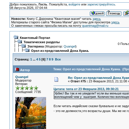
Добро пожаловать,
Гость
. Пожалуйста,
войдите
или
зарегистрируйтесь
.
08 Августа 2026, 07:04:44
Новости:
Книгу С.Доронина "Квантовая магия" читать
здесь
Материалы старого сайта "Физика Магии" доступны для просмотра
здесь
О замеченных глюках просьба писать на почту
quantmag@mail.ru
Квантовый Портал
Тематические разделы
0 Польз
Эзотерика
(Модератор:
Quangel
)
Орел из представлений Дона Хуана.
Страниц:
1
...
4
5
[
6
]
7
8
9
Все
Тема: Орел из представлений Дона Хуана. (Про
Автор
Quangel
Re: Орел из представлений Дона Хуан
Модератор
«
Ответ #75 :
23 Февраля 2013, 21:11:08 
Ветеран
Цитата: terra от 23 Февраля 2013, 09:30:21
Сообщений: 7735
Урбис! Вы так и не увидели? если вы меньше кшат
воплощений чем у кшатрия. Количество воплощени
Если читать индийские сказки буквально и не зад
- это не должности,это возрасты души. Мы же не 