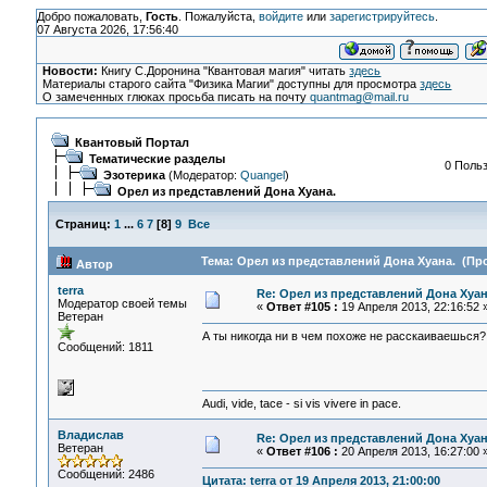
Добро пожаловать,
Гость
. Пожалуйста,
войдите
или
зарегистрируйтесь
.
07 Августа 2026, 17:56:40
Новости:
Книгу С.Доронина "Квантовая магия" читать
здесь
Материалы старого сайта "Физика Магии" доступны для просмотра
здесь
О замеченных глюках просьба писать на почту
quantmag@mail.ru
Квантовый Портал
Тематические разделы
0 Польз
Эзотерика
(Модератор:
Quangel
)
Орел из представлений Дона Хуана.
Страниц:
1
...
6
7
[
8
]
9
Все
Тема: Орел из представлений Дона Хуана. (Про
Автор
terra
Re: Орел из представлений Дона Хуан
Модератор своей темы
«
Ответ #105 :
19 Апреля 2013, 22:16:52 
Ветеран
А ты никогда ни в чем похоже не расскаиваешься?
Сообщений: 1811
Audi, vide, tace - si vis vivere in pace.
Владислав
Re: Орел из представлений Дона Хуан
Ветеран
«
Ответ #106 :
20 Апреля 2013, 16:27:00 
Сообщений: 2486
Цитата: terra от 19 Апреля 2013, 21:00:00