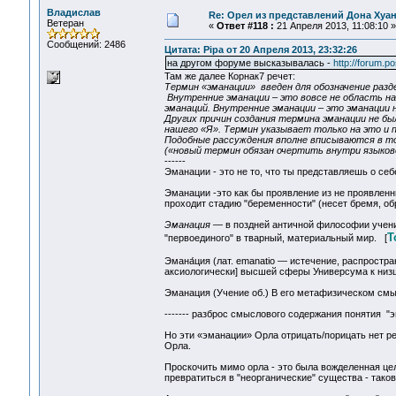
Владислав
Re: Орел из представлений Дона Хуан
Ветеран
«
Ответ #118 :
21 Апреля 2013, 11:08:10 »
Сообщений: 2486
Цитата: Pipa от 20 Апреля 2013, 23:32:26
на другом форуме высказывалась -
http://forum.
Там же далее Корнак7 речет:
Термин «эманации» введен для обозначение разд
Внутренние эманации – это вовсе не область на
эманаций. Внутренние эманации – это эманации 
Других причин создания термина эманации не бы
нашего «Я». Термин указывает только на это и п
Подобные рассуждения вполне вписываются в то
(«новый термин обязан очертить внутри языково
------
Эманации - это не то, что ты представляешь о себе
Эманации -это как бы проявление из не проявленн
проходит стадию "беременности" (несет бремя, о
Эманация
— в поздней античной философии учени
Т
"первоединого" в тварный, материальный мир. [
Эмана́ция (лат. emanatio — истечение, распростр
аксиологически] высшей сферы Универсума к ни
Эманация (Учение об.) В его метафизическом смы
------- разброс смыслового содержания понятия "
Но эти «эманации» Орла отрицать/порицать нет рез
Орла.
Проскочить мимо орла - это была вожделенная цель
превратиться в "неорганические" существа - тако