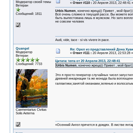
Модератор своей темы
«
Ответ #110 :
20 Апреля 2013, 22:48:41 
Ветеран
Urbis Numen
, конечно жреца)) Привет , мой брат
Сообщений: 1811
Всё очень сложно в текущей рассе. Вы можете во
быть выпестована лишь в мужском. Но зато вопл
не совсем человек
Audi, vide, tace - si vis vivere in pace.
Quangel
Re: Орел из представлений Дона Хуан
Модератор
«
Ответ #111 :
20 Апреля 2013, 22:53:28 »
Ветеран
Цитата: terra от 20 Апреля 2013, 22:48:41
Сообщений: 7733
Urbis Numen
, конечно жреца)) Привет , мой брат
Это я просто генератор случайных чисел запусти
древней инкарнации та же монада была воплощенн
галлактики,занятой океанами,зеленью и волосатым
Сaementarius Civitas
Solis Aeterna
«Осенний Ангел прячется в дождях. В листве янтарн