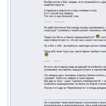
Всегда потом у Вас, мадам, есть возможность уда
наивной пакости.
Старишка в мартости стара слабами стала
А от слухей она людала
Что зло то рак большой туки,
...
------- -----------
Но действительно Кастанеда всегда подчёркивал, 
структуре" человека и такой субъект нахально, об
Терра (на Лесть и Хвалу напрашивается?
) вот
хвастливости про то, что ей, мол, много чего как п
Ну и Бог с ней - вычеркнуть навсегда срочно треба
Пред ней, мнит Гуру она, нагло брюхе требует пол
------ -------
Но есть же и народ сюда входящий незлобный и н
(уловками) заставлять народ вступать в партию
Н
Что именно даст человеку планета Земля в Итого д
"урожай", Орёл его забрал в свой закром.
Как дар от него - шанс "сделать перепросмотр" = 
позволить выращенному за жизнь на Земле сознанию
Похож этот дар на "беременность" и плода рожде
Не сторонник "квантовой магии, психологии и проч
материальное и нематериальное. Ни в коей партии