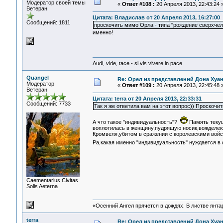
Модератор своей темы
«
Ответ #108 :
20 Апреля 2013, 22:43:24 
Ветеран
Цитата: Владислав от 20 Апреля 2013, 16:27:00
Сообщений: 1811
проскочить мимо Орла - типа "рождение сверхчел
именно!
Audi, vide, tace - si vis vivere in pace.
Quangel
Re: Орел из представлений Дона Хуан
Модератор
«
Ответ #109 :
20 Апреля 2013, 22:45:48 
Ветеран
Цитата: terra от 20 Апреля 2013, 22:33:31
Сообщений: 7733
Так я же ответила вам на этот вопрос)) Прос
А что такое "индивидуальность"?
Память теку
воплотилась в женщину,пудрящую носик,вожделею
Кромвеля,убитом в сражении с королевскими войск
Ра,какая именно "индивидуальность" нуждается в
Сaementarius Civitas
Solis Aeterna
«Осенний Ангел прячется в дождях. В листве янтарн
terra
Re: Орел из представлений Дона Хуан