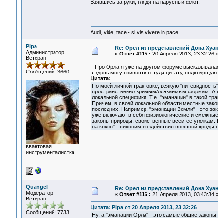
Взявшись за руки; глядя на парусный флот.
Audi, vide, tace - si vis vivere in pace.
Pipa
Re: Орел из представлений Дона Хуан
Администратор
«
Ответ #115 :
20 Апреля 2013, 23:32:26 
Ветеран
Про Орла я уже на другом форуме высказывала
Сообщений: 3660
а здесь могу привести оттуда цитату, подходящую 
Цитата:
По моей личной трактовке, всякую "нитевидность"
пространственно зримым/осязаемым формам. А п
локальной специфики. Т.е. "эманации" в такой т
Причем, в своей локальной области местные зак
последних. Например, "эманации Земли" - это за
уже включают в себя физиологические и смежные 
законы природы, свойственные всем ее уголкам. 
на кокон" - синоним воздействия внешней среды н
Квантовая
инструменталистка
Quangel
Re: Орел из представлений Дона Хуан
Модератор
«
Ответ #116 :
21 Апреля 2013, 03:43:34 
Ветеран
Цитата: Pipa от 20 Апреля 2013, 23:32:26
Сообщений: 7733
Ну, а "эманации Орла" - это самые общие законы