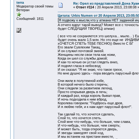
terra
Re: Орел из представлений Дона Хуан
Модератор своей темы
«
Ответ #114 :
20 Апреля 2013, 23:08:08 
Ветеран
Цитата: Urbis Numen от 20 Апреля 2013, 23:05:5
Сообщений: 1811
Я подвожу к мысли,что у атмана НЕТ заданной и
А отчего вдруг такой вывод? Может все с точно
будет СЛЕДУЩИЙ ТВОРЕЦ) атман)
( все что не сохраняется это шелуха... мыло... ) 
будет очень мало 1,5 млн. Но это еще не ИНД
хОЧЕТСЯ СПЕТЬ ТЕБЕ ПЕСНЮ)) Вместе С БГ
Его звали Сувлехим Такац,
И он служил почтовой змеей.
Женщины несли свои тела как ножи,
Когда он шел со службы домой;
И как-то ночью он устал глядеть вниз,
И поднял глаза в небосвод;
И он сказал: "Я не знаю, что такое грехи,
Но мне душно здесь - пора вводить парусный флот
Они жили в полутемной избе,
В которой нечего было стеречь;
Они следили за развитием легенд,
Просто открывая дверь в печь;
И каждый раз, когда король бывал прав,
И ночь подходила к ним вброд,
Королева говорила: "Подбрось еще дров,
И я люблю тебя, и к нам идет парусный флот!".
Так сделай то, что хочется сделать,
Спой то, что хочется спеть.
Спой мне что-нибудь, что больше, чем слава,
И что-нибудь, что больше, чем смерть;
И может быть, тогда откроется дверь,
И звезды замедлят свой ход,
И мы встанем на пристани вместе,