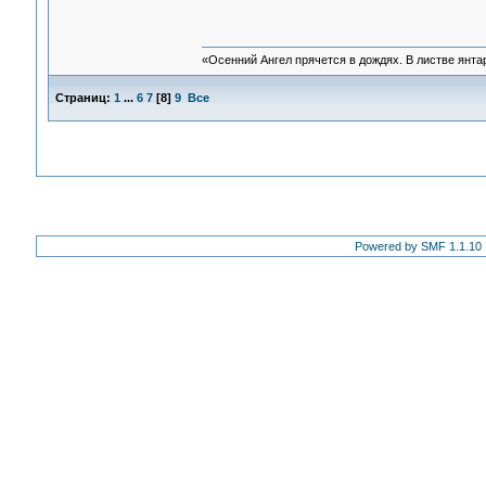
«Осенний Ангел прячется в дождях. В листве янтарн
Страниц:
1
...
6
7
[
8
]
9
Все
Powered by SMF 1.1.10