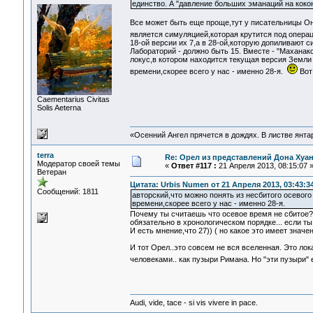
единство. А "давление больших эманаций на коко
Все может быть еще проще,тут у писательницы О
является симуляцией,которая крутится под опера
18-ой версии их 7,а в 28-ой,которую допиливают 
Лабораторий - должно быть 15. Вместе - "Маханак
локус,в котором находится текущая версия Земли 
времени,скорее всего у нас - именно 28-я.
Вот
Сaementarius Civitas
Solis Aeterna
«Осенний Ангел прячется в дождях. В листве янтарн
terra
Re: Орел из представлений Дона Хуан
Модератор своей темы
«
Ответ #117 :
21 Апреля 2013, 08:15:07 
Ветеран
Цитата: Urbis Numen от 21 Апреля 2013, 03:43:3
Сообщений: 1811
авторский,что можно понять из несбитого осевого
времени,скорее всего у нас - именно 28-я.
Почему ты считаешь что осевое время не сбитое?
обязательно в хронологическом порядке... если ты
И есть мнение,что 27)) ( но какое это имеет знач
И тот Орел..это совсем не вся вселенная. Это ло
человеками.. как пузыри Римана. Но "эти пузыри"
Audi, vide, tace - si vis vivere in pace.