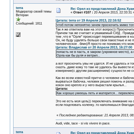
terra
Re: Орел из представлений Дона Хуан
Модератор своей темы
«
Ответ #107 :
20 Апреля 2013, 22:33:31 
Ветеран
Цитата: terra от 19 Апреля 2013, 22:16:52
Сообщений: 1811
чтоб потом непонятно зачем проскочить мимо то
Так я же ответила вам на этот вопрос)) Прос
Причем так же считает и уважаемый СИД . Правда
тем ,что в "Орле" происходит перемешивание в к
Ок, не буду удалять больше свои пакостные и не п
человеческое . блин)Я просто не понимаю,что можн
Цитата: Владислав от 20 Апреля 2013, 16:27:00
попасть не в пасть, в закром (укромное место), 
Орла как бы руля и ветрил...
а вот проскочить увы не удатся. И не удалось и т
сказть..даже кому то там не удалось бы вывести и
измерение(с другим расширением) сущности не соз
Как во всем известной притче о человеке и бабоч
вырваться бабочка..человек решил помочь и разорва
кокон оно крепло и у него вырастали крылья...
Цитата:
Как хорошо умеешь петь и матерится... переключ
Это не есть моя цель)) переключать внимание на с
если поцеловать коленку..то наполнишься благодать
«
Последнее редактирование: 21 Апреля 2013, 08:
Audi, vide, tace - si vis vivere in pace.
terra
Re: Орел из представлений Дона Хуан