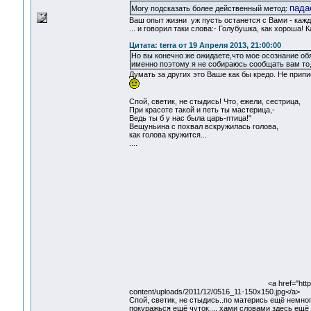
пада
Могу подсказать более действенный метод:
Ваш опыт жизни уж пусть останется с Вами - каждо
... и говорил таки слова:- Голубушка, как хороша
Цитата: terra от 19 Апреля 2013, 21:00:00
Но вы конечно же ожидаете,что мое осознание обя
именно поэтому я не собираюсь сообщать вам то
Думать за других это Ваше как бы кредо. Не при
Спой, светик, не стыдись! Что, ежели, сестрица,
При красоте такой и петь ты мастерица,-
Ведь ты б у нас была царь-птица!"
Вещуньина с похвал вскружилась голова,
как голова кружится...
....
<a href="htt
content/uploads/2011/12/0516_11-150x150.jpg</a>
Спой, светик, не стыдись..по матерись ещё немно
покуражься ещё чуток..., хами словами здесь ещё