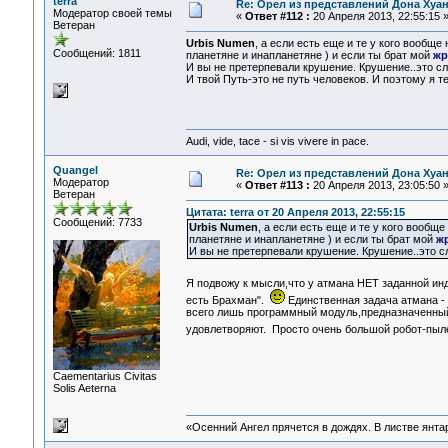
terra
Re: Орел из представлений Дона Хуан
Модератор своей темы
«
Ответ #112 :
20 Апреля 2013, 22:55:15 
Ветеран
Urbis Numen
, а если есть еще и те у кого вообще
Сообщений: 1811
планетяне и инапланетяне ) и если ты брат мой
жр
И вы не претерпевали крушение. Крушение..это с
И твой Путь-это не путь человеков. И поэтому я те
Audi, vide, tace - si vis vivere in pace.
Quangel
Re: Орел из представлений Дона Хуан
Модератор
«
Ответ #113 :
20 Апреля 2013, 23:05:50 
Ветеран
Цитата: terra от 20 Апреля 2013, 22:55:15
Сообщений: 7733
Urbis Numen
, а если есть еще и те у кого вообщ
планетяне и инапланетяне ) и если ты брат мой
ж
И вы не претерпевали крушение. Крушение..это с
Я подвожу к мысли,что у атмана НЕТ заданной ин
есть Брахман".
Единственная задача атмана -
всего лишь программный модуль,предназначенный
удовлетворяют. Просто очень большой робот-пы
Сaementarius Civitas
Solis Aeterna
«Осенний Ангел прячется в дождях. В листве янтарн