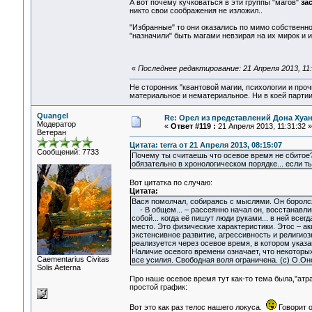
А вот почему кучковаться в эти группы "магов"
за
никто свои соображения не изложил..
"Избранные" то они оказались по мимо собственно
"назначили" быть магами невзирая на их мирок и 
«
Последнее редактирование: 21 Апреля 2013, 11
Не сторонник "квантовой магии, психологии и проч
материальное и нематериальное. Ни в коей партии
Quangel
Re: Орел из представлений Дона Хуан
Модератор
«
Ответ #119 :
21 Апреля 2013, 11:31:32 »
Ветеран
Цитата: terra от 21 Апреля 2013, 08:15:07
Сообщений: 7733
Почему ты считаешь что осевое время не сбитое
обязательно в хронологическом порядке... если т
Вот цитатка по случаю:
Цитата:
Вася помолчал, собираясь с мыслями. Он боролся 
- В общем... – рассеянно начал он, восстанавлив
собой... когда её пишут люди руками... в ней всег
место. Это физические характеристики. Этос – акц
экстенсивное развитие, агрессивность и религиоз
реализуется через осевое время, в котором указ
Наличие осевого времени означает, что некоторы
Сaementarius Civitas
все усилия. Свободная воля ограничена. (с) О.Он
Solis Aeterna
Про наше осевое время тут как-то тема была,"ат
простой график:
Вот это как раз телос нашего локуса.
Говорит о