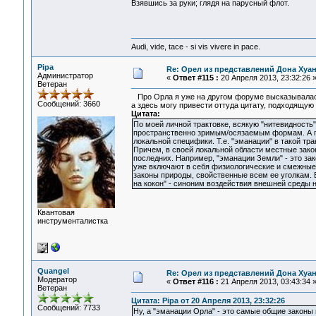
Взявшись за руки; глядя на парусный флот.
Audi, vide, tace - si vis vivere in pace.
Pipa
Re: Орел из представлений Дона Хуан
Администратор
«
Ответ #115 :
20 Апреля 2013, 23:32:26 
Ветеран
Про Орла я уже на другом форуме высказывала
Сообщений: 3660
а здесь могу привести оттуда цитату, подходящую 
Цитата:
По моей личной трактовке, всякую "нитевидность"
пространственно зримым/осязаемым формам. А п
локальной специфики. Т.е. "эманации" в такой т
Причем, в своей локальной области местные зак
последних. Например, "эманации Земли" - это за
уже включают в себя физиологические и смежные 
законы природы, свойственные всем ее уголкам. 
на кокон" - синоним воздействия внешней среды н
Квантовая
инструменталистка
Quangel
Re: Орел из представлений Дона Хуан
Модератор
«
Ответ #116 :
21 Апреля 2013, 03:43:34 
Ветеран
Цитата: Pipa от 20 Апреля 2013, 23:32:26
Сообщений: 7733
Ну, а "эманации Орла" - это самые общие законы