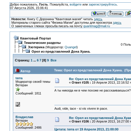
Добро пожаловать,
Гость
. Пожалуйста,
войдите
или
зарегистрируйтесь
.
07 Августа 2026, 15:06:41
Новости:
Книгу С.Доронина "Квантовая магия" читать
здесь
Материалы старого сайта "Физика Магии" доступны для просмотра
здесь
О замеченных глюках просьба писать на почту
quantmag@mail.ru
Квантовый Портал
Тематические разделы
0 Поль
Эзотерика
(Модератор:
Quangel
)
Орел из представлений Дона Хуана.
Страниц:
1
...
6
7
[
8
]
9
Все
Тема: Орел из представлений Дона Хуана. (Про
Автор
terra
Re: Орел из представлений Дона Хуан
Модератор своей темы
«
Ответ #105 :
19 Апреля 2013, 22:16:52 
Ветеран
А ты никогда ни в чем похоже не расскаиваешься?
Сообщений: 1811
Audi, vide, tace - si vis vivere in pace.
Владислав
Re: Орел из представлений Дона Хуан
Ветеран
«
Ответ #106 :
20 Апреля 2013, 16:27:00 
Сообщений: 2486
Цитата: terra от 19 Апреля 2013, 21:00:00