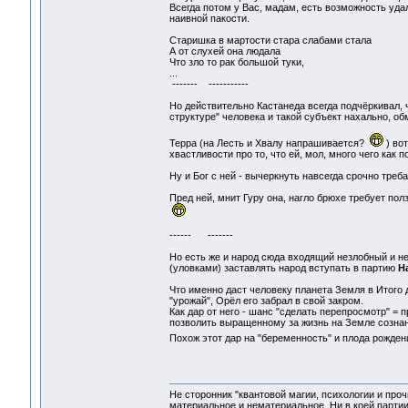
Всегда потом у Вас, мадам, есть возможность уда
наивной пакости.
Старишка в мартости стара слабами стала
А от слухей она людала
Что зло то рак большой туки,
...
------- -----------
Но действительно Кастанеда всегда подчёркивал, 
структуре" человека и такой субъект нахально, об
Терра (на Лесть и Хвалу напрашивается?
) вот
хвастливости про то, что ей, мол, много чего как п
Ну и Бог с ней - вычеркнуть навсегда срочно треба
Пред ней, мнит Гуру она, нагло брюхе требует пол
------ -------
Но есть же и народ сюда входящий незлобный и н
(уловками) заставлять народ вступать в партию
Н
Что именно даст человеку планета Земля в Итого д
"урожай", Орёл его забрал в свой закром.
Как дар от него - шанс "сделать перепросмотр" = 
позволить выращенному за жизнь на Земле сознанию
Похож этот дар на "беременность" и плода рожде
Не сторонник "квантовой магии, психологии и проч
материальное и нематериальное. Ни в коей партии