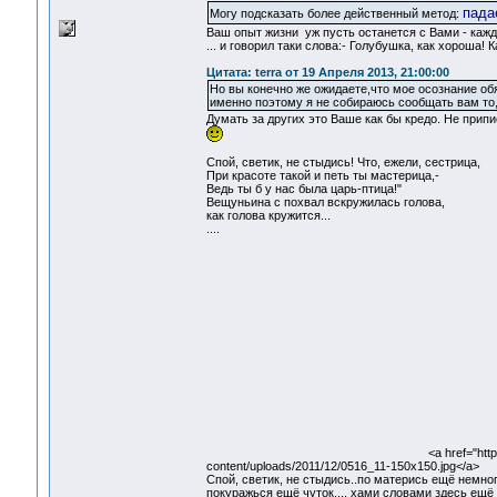
пада
Могу подсказать более действенный метод:
Ваш опыт жизни уж пусть останется с Вами - каждо
... и говорил таки слова:- Голубушка, как хороша
Цитата: terra от 19 Апреля 2013, 21:00:00
Но вы конечно же ожидаете,что мое осознание обя
именно поэтому я не собираюсь сообщать вам то
Думать за других это Ваше как бы кредо. Не при
Спой, светик, не стыдись! Что, ежели, сестрица,
При красоте такой и петь ты мастерица,-
Ведь ты б у нас была царь-птица!"
Вещуньина с похвал вскружилась голова,
как голова кружится...
....
<a href="htt
content/uploads/2011/12/0516_11-150x150.jpg</a>
Спой, светик, не стыдись..по матерись ещё немно
покуражься ещё чуток..., хами словами здесь ещё