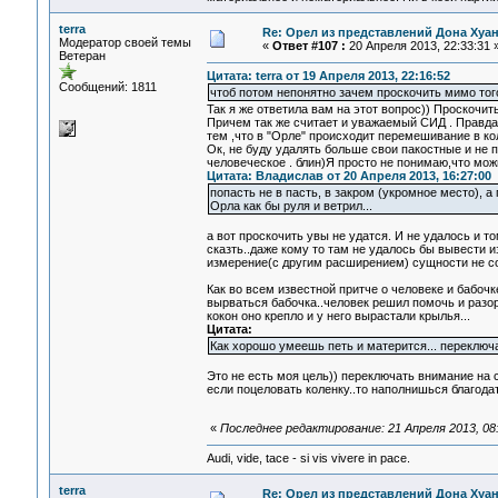
terra
Re: Орел из представлений Дона Хуан
Модератор своей темы
«
Ответ #107 :
20 Апреля 2013, 22:33:31 
Ветеран
Цитата: terra от 19 Апреля 2013, 22:16:52
Сообщений: 1811
чтоб потом непонятно зачем проскочить мимо то
Так я же ответила вам на этот вопрос)) Прос
Причем так же считает и уважаемый СИД . Правда
тем ,что в "Орле" происходит перемешивание в к
Ок, не буду удалять больше свои пакостные и не п
человеческое . блин)Я просто не понимаю,что можн
Цитата: Владислав от 20 Апреля 2013, 16:27:00
попасть не в пасть, в закром (укромное место), 
Орла как бы руля и ветрил...
а вот проскочить увы не удатся. И не удалось и т
сказть..даже кому то там не удалось бы вывести и
измерение(с другим расширением) сущности не соз
Как во всем известной притче о человеке и бабоч
вырваться бабочка..человек решил помочь и разорва
кокон оно крепло и у него вырастали крылья...
Цитата:
Как хорошо умеешь петь и матерится... переключ
Это не есть моя цель)) переключать внимание на с
если поцеловать коленку..то наполнишься благодать
«
Последнее редактирование: 21 Апреля 2013, 08:
Audi, vide, tace - si vis vivere in pace.
terra
Re: Орел из представлений Дона Хуан