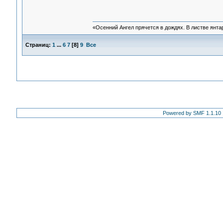
«Осенний Ангел прячется в дождях. В листве янтарн
Страниц:
1
...
6
7
[
8
]
9
Все
Powered by SMF 1.1.10