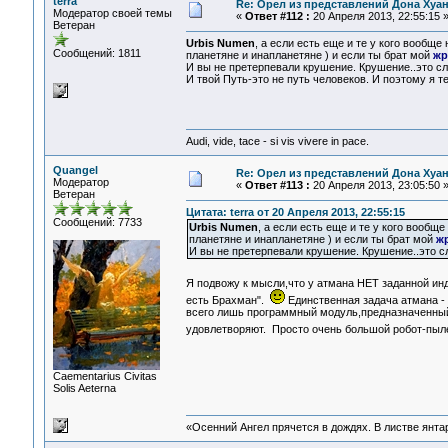
terra
Re: Орел из представлений Дона Хуан
Модератор своей темы
«
Ответ #112 :
20 Апреля 2013, 22:55:15 
Ветеран
Urbis Numen
, а если есть еще и те у кого вообще
Сообщений: 1811
планетяне и инапланетяне ) и если ты брат мой
жр
И вы не претерпевали крушение. Крушение..это с
И твой Путь-это не путь человеков. И поэтому я те
Audi, vide, tace - si vis vivere in pace.
Quangel
Re: Орел из представлений Дона Хуан
Модератор
«
Ответ #113 :
20 Апреля 2013, 23:05:50 
Ветеран
Цитата: terra от 20 Апреля 2013, 22:55:15
Сообщений: 7733
Urbis Numen
, а если есть еще и те у кого вообщ
планетяне и инапланетяне ) и если ты брат мой
ж
И вы не претерпевали крушение. Крушение..это с
Я подвожу к мысли,что у атмана НЕТ заданной ин
есть Брахман".
Единственная задача атмана -
всего лишь программный модуль,предназначенный
удовлетворяют. Просто очень большой робот-пы
Сaementarius Civitas
Solis Aeterna
«Осенний Ангел прячется в дождях. В листве янтарн