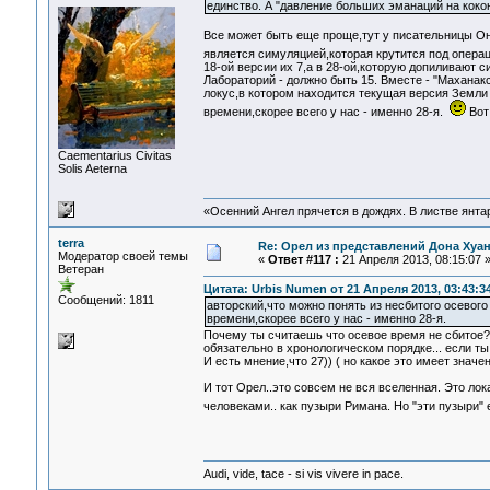
единство. А "давление больших эманаций на коко
Все может быть еще проще,тут у писательницы О
является симуляцией,которая крутится под опера
18-ой версии их 7,а в 28-ой,которую допиливают 
Лабораторий - должно быть 15. Вместе - "Маханак
локус,в котором находится текущая версия Земли 
времени,скорее всего у нас - именно 28-я.
Вот
Сaementarius Civitas
Solis Aeterna
«Осенний Ангел прячется в дождях. В листве янтарн
terra
Re: Орел из представлений Дона Хуан
Модератор своей темы
«
Ответ #117 :
21 Апреля 2013, 08:15:07 
Ветеран
Цитата: Urbis Numen от 21 Апреля 2013, 03:43:3
Сообщений: 1811
авторский,что можно понять из несбитого осевого
времени,скорее всего у нас - именно 28-я.
Почему ты считаешь что осевое время не сбитое?
обязательно в хронологическом порядке... если ты
И есть мнение,что 27)) ( но какое это имеет знач
И тот Орел..это совсем не вся вселенная. Это ло
человеками.. как пузыри Римана. Но "эти пузыри"
Audi, vide, tace - si vis vivere in pace.