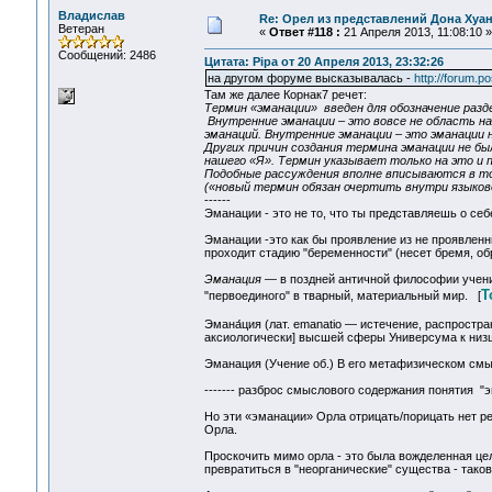
Владислав
Re: Орел из представлений Дона Хуан
Ветеран
«
Ответ #118 :
21 Апреля 2013, 11:08:10 »
Сообщений: 2486
Цитата: Pipa от 20 Апреля 2013, 23:32:26
на другом форуме высказывалась -
http://forum.
Там же далее Корнак7 речет:
Термин «эманации» введен для обозначение разд
Внутренние эманации – это вовсе не область на
эманаций. Внутренние эманации – это эманации 
Других причин создания термина эманации не бы
нашего «Я». Термин указывает только на это и п
Подобные рассуждения вполне вписываются в то
(«новый термин обязан очертить внутри языково
------
Эманации - это не то, что ты представляешь о себе
Эманации -это как бы проявление из не проявленн
проходит стадию "беременности" (несет бремя, о
Эманация
— в поздней античной философии учени
Т
"первоединого" в тварный, материальный мир. [
Эмана́ция (лат. emanatio — истечение, распростр
аксиологически] высшей сферы Универсума к ни
Эманация (Учение об.) В его метафизическом смы
------- разброс смыслового содержания понятия "
Но эти «эманации» Орла отрицать/порицать нет рез
Орла.
Проскочить мимо орла - это была вожделенная цель
превратиться в "неорганические" существа - тако