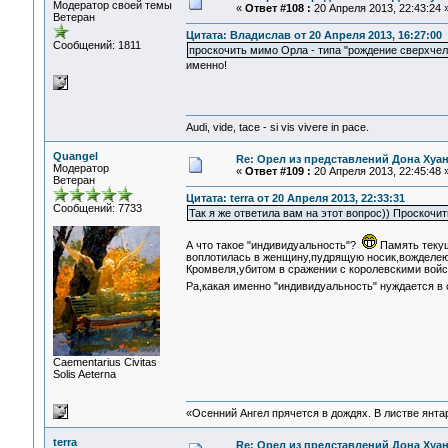
Модератор своей темы
«
Ответ #108 :
20 Апреля 2013, 22:43:24 
Ветеран
Цитата: Владислав от 20 Апреля 2013, 16:27:00
Сообщений: 1811
проскочить мимо Орла - типа "рождение сверхчел
именно!
Audi, vide, tace - si vis vivere in pace.
Quangel
Re: Орел из представлений Дона Хуан
Модератор
«
Ответ #109 :
20 Апреля 2013, 22:45:48 
Ветеран
Цитата: terra от 20 Апреля 2013, 22:33:31
Сообщений: 7733
Так я же ответила вам на этот вопрос)) Прос
А что такое "индивидуальность"?
Память теку
воплотилась в женщину,пудрящую носик,вожделею
Кромвеля,убитом в сражении с королевскими войск
Ра,какая именно "индивидуальность" нуждается в
Сaementarius Civitas
Solis Aeterna
«Осенний Ангел прячется в дождях. В листве янтарн
terra
Re: Орел из представлений Дона Хуан