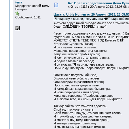
terra
Re: Орел из представлений Дона Хуан
Модератор своей темы
«
Ответ #114 :
20 Апреля 2013, 23:08:08 
Ветеран
Цитата: Urbis Numen от 20 Апреля 2013, 23:05:5
Сообщений: 1811
Я подвожу к мысли,что у атмана НЕТ заданной и
А отчего вдруг такой вывод? Может все с точно
будет СЛЕДУЩИЙ ТВОРЕЦ) атман)
( все что не сохраняется это шелуха... мыло... ) 
будет очень мало 1,5 млн. Но это еще не ИНД
хОЧЕТСЯ СПЕТЬ ТЕБЕ ПЕСНЮ)) Вместе С БГ
Его звали Сувлехим Такац,
И он служил почтовой змеей.
Женщины несли свои тела как ножи,
Когда он шел со службы домой;
И как-то ночью он устал глядеть вниз,
И поднял глаза в небосвод;
И он сказал: "Я не знаю, что такое грехи,
Но мне душно здесь - пора вводить парусный флот
Они жили в полутемной избе,
В которой нечего было стеречь;
Они следили за развитием легенд,
Просто открывая дверь в печь;
И каждый раз, когда король бывал прав,
И ночь подходила к ним вброд,
Королева говорила: "Подбрось еще дров,
И я люблю тебя, и к нам идет парусный флот!".
Так сделай то, что хочется сделать,
Спой то, что хочется спеть.
Спой мне что-нибудь, что больше, чем слава,
И что-нибудь, что больше, чем смерть;
И может быть, тогда откроется дверь,
И звезды замедлят свой ход,
И мы встанем на пристани вместе,