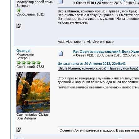
Модератор своей темы
«
Ответ #110 :
20 Апреля 2013, 22:48:41 
Ветеран
Urbis Numen
, конечно жреца)) Привет , мой брат
Сообщений: 1811
Всё очень сложно в текущей рассе. Вы можете во
быть выпестована лишь в мужском. Но зато вопл
не совсем человек
Audi, vide, tace - si vis vivere in pace.
Quangel
Re: Орел из представлений Дона Хуан
Модератор
«
Ответ #111 :
20 Апреля 2013, 22:53:28 »
Ветеран
Цитата: terra от 20 Апреля 2013, 22:48:41
Сообщений: 7733
Urbis Numen
, конечно жреца)) Привет , мой брат
Это я просто генератор случайных чисел запусти
древней инкарнации та же монада была воплощенн
галлактики,занятой океанами,зеленью и волосатым
Сaementarius Civitas
Solis Aeterna
«Осенний Ангел прячется в дождях. В листве янтарн