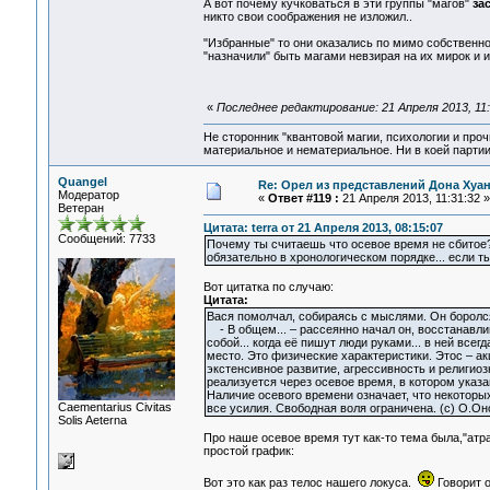
А вот почему кучковаться в эти группы "магов"
за
никто свои соображения не изложил..
"Избранные" то они оказались по мимо собственно
"назначили" быть магами невзирая на их мирок и 
«
Последнее редактирование: 21 Апреля 2013, 11
Не сторонник "квантовой магии, психологии и проч
материальное и нематериальное. Ни в коей партии
Quangel
Re: Орел из представлений Дона Хуан
Модератор
«
Ответ #119 :
21 Апреля 2013, 11:31:32 »
Ветеран
Цитата: terra от 21 Апреля 2013, 08:15:07
Сообщений: 7733
Почему ты считаешь что осевое время не сбитое
обязательно в хронологическом порядке... если т
Вот цитатка по случаю:
Цитата:
Вася помолчал, собираясь с мыслями. Он боролся 
- В общем... – рассеянно начал он, восстанавлив
собой... когда её пишут люди руками... в ней всег
место. Это физические характеристики. Этос – акц
экстенсивное развитие, агрессивность и религиоз
реализуется через осевое время, в котором указ
Наличие осевого времени означает, что некоторы
Сaementarius Civitas
все усилия. Свободная воля ограничена. (с) О.Он
Solis Aeterna
Про наше осевое время тут как-то тема была,"ат
простой график:
Вот это как раз телос нашего локуса.
Говорит о