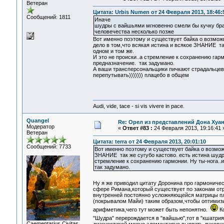
Ветеран
Цитата: Urbis Numen от 24 Февраля 2013, 18:46:
Сообщений: 1811
Иначе
шудры с вайшьями мгновенно смели бы кучку бра
человечества несколько позже
Вот именно поэтому и существует байка о возмож
дело в том,что всякая истина и всякое ЗНАНИЕ так
одном и том же.
И это не происки..а стремление к сохранению гарм
предназначение. так задумано.
А ваши трансперсональщики пичкают страдальцев та
перепутывать))))))) плацебо в общем
Audi, vide, tace - si vis vivere in pace.
Quangel
Re: Орел из представлений Дона Хуан
Модератор
«
Ответ #83 :
24 Февраля 2013, 19:16:41 
Ветеран
Цитата: terra от 24 Февраля 2013, 20:01:10
Сообщений: 7733
Вот именно поэтому и существует байка о возмож
ЗНАНИЕ так же сугубо кастово. есть истина шудр,
стремление к сохранению гармонии. Ну ты-нога..
так задумано.
Ну я же приводил цитату Доронина про гармониче
сфере Римана,который существует по законам отр
внутренней постоянно усложняющейся матрицы пл
(покрывалом Майи) таким образом,чтобы оптимизи
арифметика,чего тут может быть непонятно.
Ко
"Шудра" перерождается в "вайшью",тот в "кшатрия
Сaementarius Civitas