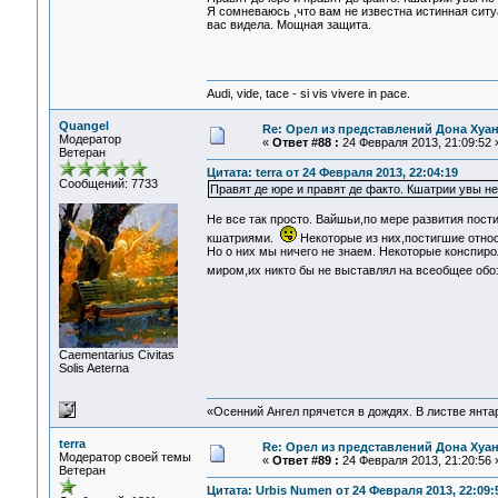
Я сомневаюсь ,что вам не известна истинная ситу
вас видела. Мощная защита.
Audi, vide, tace - si vis vivere in pace.
Quangel
Re: Орел из представлений Дона Хуан
Модератор
«
Ответ #88 :
24 Февраля 2013, 21:09:52 
Ветеран
Цитата: terra от 24 Февраля 2013, 22:04:19
Сообщений: 7733
Правят де юре и правят де факто. Кшатрии увы не
Не все так просто. Вайшьи,по мере развития пост
кшатриями.
Некоторые из них,постигшие относ
Но о них мы ничего не знаем. Некоторые конспиро
миром,их никто бы не выставлял на всеобщее обо
Сaementarius Civitas
Solis Aeterna
«Осенний Ангел прячется в дождях. В листве янтарн
terra
Re: Орел из представлений Дона Хуан
Модератор своей темы
«
Ответ #89 :
24 Февраля 2013, 21:20:56 
Ветеран
Цитата: Urbis Numen от 24 Февраля 2013, 22:09: