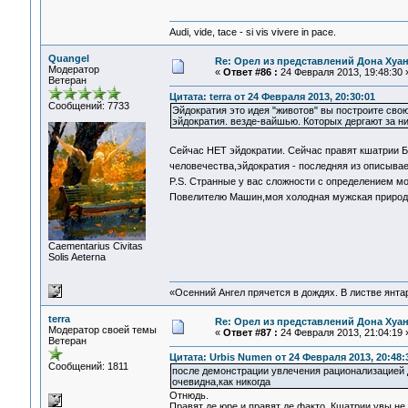
Audi, vide, tace - si vis vivere in pace.
Quangel
Re: Орел из представлений Дона Хуан
Модератор
«
Ответ #86 :
24 Февраля 2013, 19:48:30 
Ветеран
Цитата: terra от 24 Февраля 2013, 20:30:01
Сообщений: 7733
Эйдократия это идея "животов" вы построите свою
эйдократия. везде-вайшью. Которых дергают за ни
Сейчас НЕТ эйдократии. Сейчас правят кшатрии Б
человечества,эйдократия - последняя из описыв
P.S. Странные у вас сложности с определением м
Повелителю Машин,моя холодная мужская природа
Сaementarius Civitas
Solis Aeterna
«Осенний Ангел прячется в дождях. В листве янтарн
terra
Re: Орел из представлений Дона Хуан
Модератор своей темы
«
Ответ #87 :
24 Февраля 2013, 21:04:19 
Ветеран
Цитата: Urbis Numen от 24 Февраля 2013, 20:48:
Сообщений: 1811
после демонстрации увлечения рационализацией 
очевидна,как никогда
Отнюдь.
Правят де юре и правят де факто. Кшатрии увы не