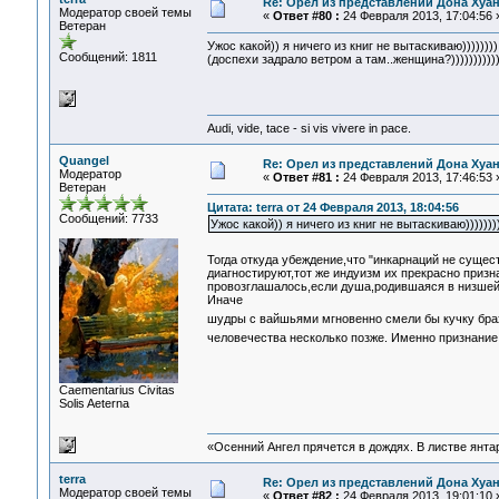
Re: Орел из представлений Дона Хуан
Модератор своей темы
«
Ответ #80 :
24 Февраля 2013, 17:04:56 
Ветеран
Ужос какой)) я ничего из книг не вытаскиваю)))))))
Сообщений: 1811
(доспехи задрало ветром а там..женщина?)))))))))))
Audi, vide, tace - si vis vivere in pace.
Quangel
Re: Орел из представлений Дона Хуан
Модератор
«
Ответ #81 :
24 Февраля 2013, 17:46:53 
Ветеран
Цитата: terra от 24 Февраля 2013, 18:04:56
Сообщений: 7733
Ужос какой)) я ничего из книг не вытаскиваю))))))
Тогда откуда убеждение,что "инкарнаций не суще
диагностируют,тот же индуизм их прекрасно призн
провозглашалось,если душа,родившаяся в низшей 
Иначе
шудры с вайшьями мгновенно смели бы кучку бра
человечества несколько позже. Именно признание
Сaementarius Civitas
Solis Aeterna
«Осенний Ангел прячется в дождях. В листве янтарн
terra
Re: Орел из представлений Дона Хуан
Модератор своей темы
«
Ответ #82 :
24 Февраля 2013, 19:01:10 