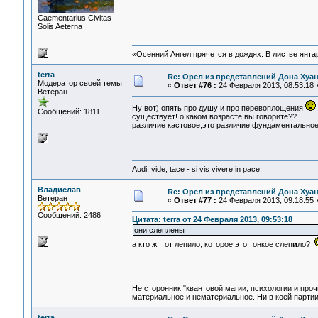
Сaementarius Civitas
Solis Aeterna
«Осенний Ангел прячется в дождях. В листве янтарн
terra
Re: Орел из представлений Дона Хуан
Модератор своей темы
«
Ответ #76 :
24 Февраля 2013, 08:53:18 
Ветеран
Ну вот) опять про душу и про перевоплощения
Сообщений: 1811
существует! о каком возрасте вы говорите??
различие кастовое,это различие фундаментальное:
Audi, vide, tace - si vis vivere in pace.
Владислав
Re: Орел из представлений Дона Хуан
Ветеран
«
Ответ #77 :
24 Февраля 2013, 09:18:55 
Сообщений: 2486
Цитата: terra от 24 Февраля 2013, 09:53:18
они слеплены
а кто ж тот лепило, которое это тонкое слеп
и
ло?
Не сторонник "квантовой магии, психологии и проч
материальное и нематериальное. Ни в коей партии
terra