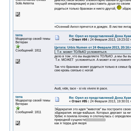
диагностикой можно элементарно выявить духовн
Solis Aeterna
текущей инкарнации) и расставить души по своим
родиться только брахман и никто другой,
эйдок
«Осенний Ангел прячется в дождях. В листве янтарн
terra
Re: Орел из представлений Дона Хуан
Модератор своей темы
«
Ответ #84 :
24 Февраля 2013, 19:23:02 
Ветеран
Цитата: Urbis Numen от 24 Февраля 2013, 20:16:
Сообщений: 1811
. Т.е. может ТОЛЬКО усложняться.
дело в том ,что вы выделяете ТОЛЬКО ,а мы бы вы
Т.е. МОЖЕТ усложняться. А может и не усложнятс
Так что брахман может родиться только в семье б
свю кровь связью с ногой
Audi, vide, tace - si vis vivere in pace.
terra
Re: Орел из представлений Дона Хуан
Модератор своей темы
«
Ответ #85 :
24 Февраля 2013, 19:30:01 
Ветеран
Эйдократия это идея "животов" вы построите свою
Сообщений: 1811
эйдократия. везде-вайшью. Которых дергают за ни
Урбис я поняла почему я споткнулась с определен
природной сущности)))))))))))))))))
как я терра для якоря