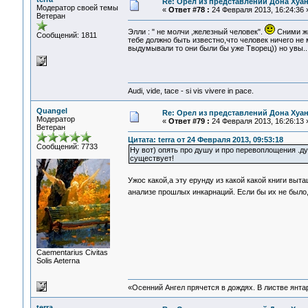
Re: Орел из представлений Дона Хуан
Модератор своей темы
«
Ответ #78 :
24 Февраля 2013, 16:24:36 
Ветеран
Элли : " не молчи ,железный человек".
Сними же
Сообщений: 1811
тебе должно быть известно,что человек ничего не
выдумывали то они были бы уже Творец)) но увы...
Audi, vide, tace - si vis vivere in pace.
Quangel
Re: Орел из представлений Дона Хуан
Модератор
«
Ответ #79 :
24 Февраля 2013, 16:26:13 
Ветеран
Цитата: terra от 24 Февраля 2013, 09:53:18
Сообщений: 7733
Ну вот) опять про душу и про перевоплощения .д
существует!
Ужос какой,а эту ерунду из какой какой книги вы
анализе прошлых инкарнаций. Если бы их не было
Сaementarius Civitas
Solis Aeterna
«Осенний Ангел прячется в дождях. В листве янтарн
terra