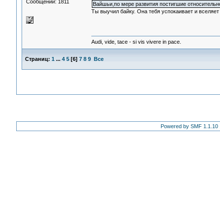
Сообщений: 1811
Вайшьи,по мере развития постигшие относительно
Ты выучил байку. Она тебя успокаивает и вселяет
Audi, vide, tace - si vis vivere in pace.
Страниц:
1
...
4
5
[
6
]
7
8
9
Все
Powered by SMF 1.1.10