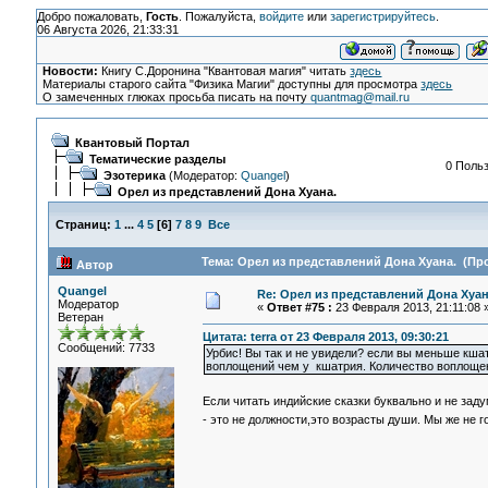
Добро пожаловать,
Гость
. Пожалуйста,
войдите
или
зарегистрируйтесь
.
06 Августа 2026, 21:33:31
Новости:
Книгу С.Доронина "Квантовая магия" читать
здесь
Материалы старого сайта "Физика Магии" доступны для просмотра
здесь
О замеченных глюках просьба писать на почту
quantmag@mail.ru
Квантовый Портал
Тематические разделы
0 Польз
Эзотерика
(Модератор:
Quangel
)
Орел из представлений Дона Хуана.
Страниц:
1
...
4
5
[
6
]
7
8
9
Все
Тема: Орел из представлений Дона Хуана. (Про
Автор
Quangel
Re: Орел из представлений Дона Хуан
Модератор
«
Ответ #75 :
23 Февраля 2013, 21:11:08 
Ветеран
Цитата: terra от 23 Февраля 2013, 09:30:21
Сообщений: 7733
Урбис! Вы так и не увидели? если вы меньше кшат
воплощений чем у кшатрия. Количество воплощени
Если читать индийские сказки буквально и не зад
- это не должности,это возрасты души. Мы же не 