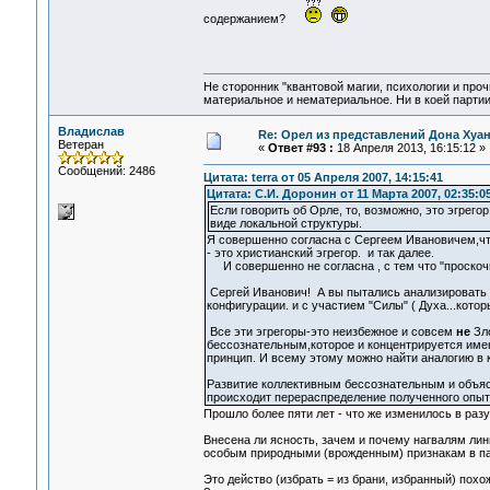
содержанием?
Не сторонник "квантовой магии, психологии и проч
материальное и нематериальное. Ни в коей партии
Владислав
Re: Орел из представлений Дона Хуан
Ветеран
«
Ответ #93 :
18 Апреля 2013, 16:15:12 »
Сообщений: 2486
Цитата: terra от 05 Апреля 2007, 14:15:41
Цитата: С.И. Доронин от 11 Марта 2007, 02:35:0
Если говорить об Орле, то, возможно, это эгрег
виде локальной структуры.
Я совершенно согласна с Сергеем Ивановичем,что
- это христианский эгрегор. и так далее.
И совершенно не согласна , с тем что "проскоч
Сергей Иванович! А вы пытались анализировать д
конфигурации. и с участием "Силы" ( Духа...котор
Все эти эгрегоры-это неизбежное и совсем
не
Зло
бессознательным,которое и концентрируется имен
принцип. И всему этому можно найти аналогию в 
Развитие коллективным бессознательным и объ
происходит перераспределение полученного опыт
Прошло более пяти лет - что же изменилось в раз
Внесена ли ясность, зачем и почему нагвалям лин
особым природными (врожденным) признакам в пар
Это действо (избрать = из брани, избранный) похо