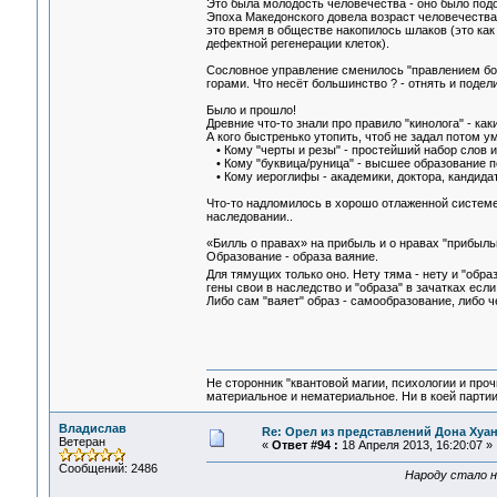
Это была молодость человечества - оно было подо
Эпоха Македонского довела возраст человечества 
это время в обществе накопилось шлаков (это как
дефектной регенерации клеток).
Сословное управление сменилось "правлением боль
горами. Что несёт большинство ? - отнять и подели
Было и прошло!
Древние что-то знали про правило "кинолога" - каки
А кого быстренько утопить, чтоб не задал потом 
• Кому "черты и резы" - простейший набор слов и
• Кому "буквица/руница" - высшее образование п
• Кому иероглифы - академики, доктора, кандида
Что-то надломилось в хорошо отлаженной системе 
наследовании..
«Билль о правах» на прибыль и о нравах "прибыльни
Образование - образа ваяние.
Для тямущих только оно. Нету тяма - нету и "образ
гены свои в наследство и "образа" в зачатках если 
Либо сам "ваяет" образ - самообразование, либо че
Не сторонник "квантовой магии, психологии и проч
материальное и нематериальное. Ни в коей партии
Владислав
Re: Орел из представлений Дона Хуан
Ветеран
«
Ответ #94 :
18 Апреля 2013, 16:20:07 »
Сообщений: 2486
Народу стало н