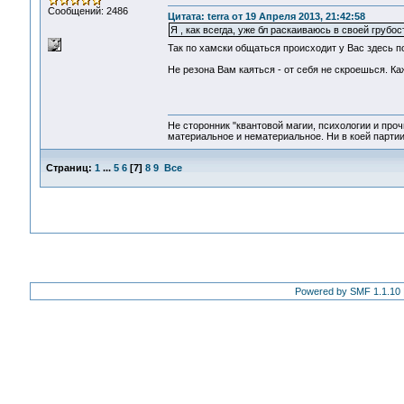
Сообщений: 2486
Цитата: terra от 19 Апреля 2013, 21:42:58
Я , как всегда, уже бл раскаиваюсь в своей грубо
Так по хамски общаться происходит у Вас здесь пост
Не резона Вам каяться - от себя не скроешься. Каж
Не сторонник "квантовой магии, психологии и проч
материальное и нематериальное. Ни в коей партии
Страниц:
1
...
5
6
[
7
]
8
9
Все
Powered by SMF 1.1.10