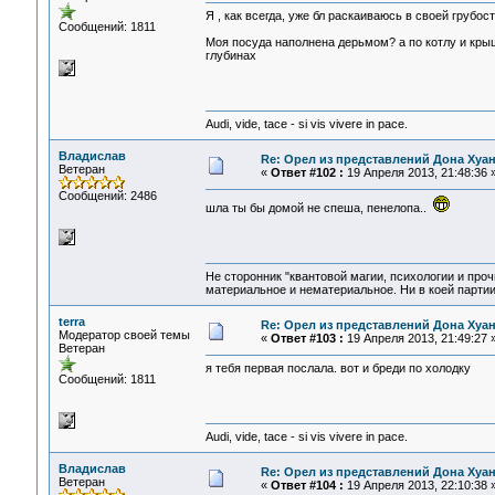
Я , как всегда, уже бл раскаиваюсь в своей грубос
Сообщений: 1811
Моя посуда наполнена дерьмом? а по котлу и кры
глубинах
Audi, vide, tace - si vis vivere in pace.
Владислав
Re: Орел из представлений Дона Хуан
Ветеран
«
Ответ #102 :
19 Апреля 2013, 21:48:36 
Сообщений: 2486
шла ты бы домой не спеша, пенелопа..
Не сторонник "квантовой магии, психологии и проч
материальное и нематериальное. Ни в коей партии
terra
Re: Орел из представлений Дона Хуан
Модератор своей темы
«
Ответ #103 :
19 Апреля 2013, 21:49:27 
Ветеран
я тебя первая послала. вот и бреди по холодку
Сообщений: 1811
Audi, vide, tace - si vis vivere in pace.
Владислав
Re: Орел из представлений Дона Хуан
Ветеран
«
Ответ #104 :
19 Апреля 2013, 22:10:38 