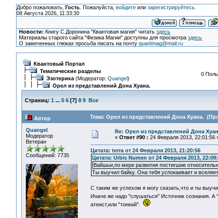
Добро пожаловать,
Гость
. Пожалуйста,
войдите
или
зарегистрируйтесь
.
08 Августа 2026, 11:33:30
Новости:
Книгу С.Доронина "Квантовая магия" читать
здесь
Материалы старого сайта "Физика Магии" доступны для просмотра
здесь
О замеченных глюках просьба писать на почту
quantmag@mail.ru
Квантовый Портал
Тематические разделы
0 Поль
Эзотерика
(Модератор:
Quangel
)
Орел из представлений Дона Хуана.
Страниц:
1
...
5
6
[
7
]
8
9
Все
Тема: Орел из представлений Дона Хуана. (Про
Автор
Quangel
Re: Орел из представлений Дона Хуан
Модератор
«
Ответ #90 :
24 Февраля 2013, 22:01:56 
Ветеран
Цитата: terra от 24 Февраля 2013, 21:20:56
Сообщений: 7735
Цитата: Urbis Numen от 24 Февраля 2013, 22:09
Вайшьи,по мере развития постигшие относительн
Ты выучил байку. Она тебя успокаивает и вселяет
C таким же успехом я могу сказать,что и ты выучи
Иначе же надо "слушаться" Источник сознания. А
атеист,или "тонкий".