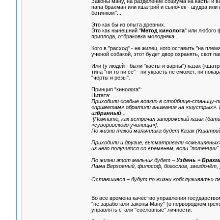
Законы ману, на разделение социума на касты и вар
папа брахман или кшатрий и сыночек - шудра или ва
ботинком"...
Это как бы из опыта древних.
Это как нынешний "
Метод кинолога
" или любого 
приплода, отбраковка молодняка...
Кого в "расход" - не жилец, кого оставить "на плем
ученой собакой, этот будет двор охранять, скот паст
Или (у людей - были "касты и варны") казак (кшатр
типа "ни то ни сё" - ни украсть не сможет, ни пок
"черты и резы".
Принцип "кинолога":
Цитата:
Приходили «седые вояки» в стойбище-станицу-по
«приметам» обратили внимание на «шустрых». И в
из
бранный
..
[Помните, как встречал запорожский казак (бать
«суворовского училища»].
По жизни такой мальчишка будет Казак (Кшатрий)
Приходили и другие, высматривали «смышленых» 
из него получится со временем, если "потенции" 
По жизни этот мальчик будет –
Уздень = Брахм
Лама Верховный, философ, богослов, звездочёт, 
Оставшиеся – будут по жизни «обслуживать» п
Во все времена качество управления государством
"не заработали законы Ману" (о первородном грехе
управлять стали "сословные" личности.