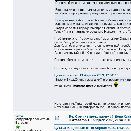
Прошло более пяти лет - что же изменилось в ра
Внесена ли ясность, зачем и почему нагвалям ли
особым природными (врожденным) признакам в па
Это действо (избрать = из брани, избранный) пох
Законы ману, на разделение социума на касты и в
Людей из толпы народа выбирал Нагваль и против 
"секту" или в партию очередного Нагваля - стать 
Чтоб потом этот "гуру=нагваль" смог мимо Орла п
после "ухода" основателей секты?
Дон Хуан был опечален, что он не смог найти себе
Проскочить один или "слиться" с группой.. Но це
Да осталось тайной - Кто поддал "пинок" первому 
Прошло более пяти лет - что то же изменилось в 
Но, увы, все жданки оказались как бы съедены д
Цитата: terra от 19 Апреля 2013, 12:52:15
Знаете Влад.Очень навряд ли)))) отвращение к ни
ну да, прям
толерантное
отвращение
Не сторонник "квантовой магии, психологии и проч
материальное и нематериальное. Ни в коей партии
terra
Re: Орел из представлений Дона Хуан
Модератор своей темы
«
Ответ #99 :
19 Апреля 2013, 21:00:00 »
Ветеран
Цитата: Владислав от 19 Апреля 2013, 17:34:00
Сообщений: 1811