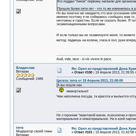
Кто поддал "пинок" первому нагвалю для организа
Прошло более пяти лет - что то же изменилось в 
Но вы конечно же ожидаете,что мое осознание обя
именно поэтому я не собираюсь сообщать вам то
ничтожны и горестны. Если не сказать более. Я т
экзаменационными вопросами.
И если только вы не экзаменуете меня..то можете
метод: падаешь на колени, глаза в пол, руки впере
Audi, vide, tace - si vis vivere in pace.
Владислав
Re: Орел из представлений Дона Хуан
Ветеран
«
Ответ #100 :
19 Апреля 2013, 21:39:55 
Сообщений: 2486
Цитата: terra от 19 Апреля 2013, 21:00:00
А вы пошли нах
иммортально!
Чем наполнена посуда, та красота и выльется от
Не сторонник "квантовой магии, психологии и проч
материальное и нематериальное. Ни в коей партии
terra
Re: Орел из представлений Дона Хуан
Модератор своей темы
«
Ответ #101 :
19 Апреля 2013, 21:42:58 
Ветеран