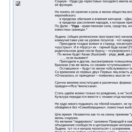
Социум - Орда (до «крестовых походов») имела на
её функции.
Но понять её наличие и роль в жизни общества во
европейского:
· в пределах обитания и влияния кипчаков - «Деш
· в пределах расселения народов, к которым пр
По Далю - *
Узда
- нравственная сила, средства, и
известных границах.*
Льдина (общее религиозное пространство) начала 
коммунистами уже на уровне лозунгов - «от каждо
· Приходили «седые вояки» в станицу, посмотрят 
«шустрых». И в «бурсу» их - гарный буде казак! [
родительском доме после бурсы – «суворовского 
По жизни будет Казак (Кшатрий) - рядо_
вой
, дес
· …., если выживет!
· Приходили и другие, высматривали «смышленых
Брахман (так же жизнь со своими «ступеньками») 
· Оставшиеся – будут по жизни «обслуживать» пе
Со временем из первых двух Первых лиц власть д
«Отказалось от принципа» – появились мысли «я -
Срочно меняем конституцию в различных формах п
правда»=«Яса Чингисхана».
Стать царём можно только по рождению, а не "осо
Культура передастся вместе с генами отца-матери 
Не надо никого подымать на «белой кошме», не ну
обойдёмся без «Семибоярщины», поместные выб
Шло время. Незаметно как-то на смену прежним "
жизнь социума.
Но желание "лидировать" заложено Природой в к
объединения сообществ и централизации неограни
Льдина тут-то и начала «колоться» с ускорением.