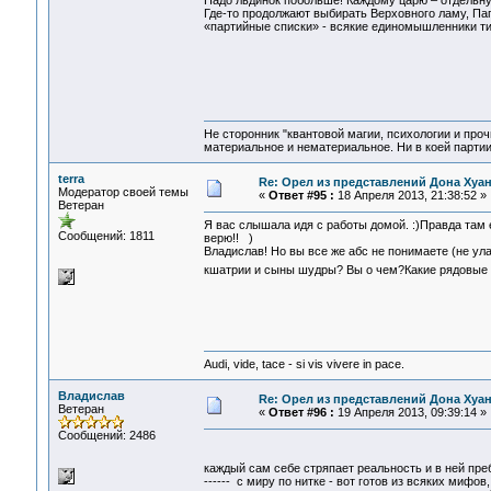
Надо льдинок побольше! Каждому царю – отдельную
Где-то продолжают выбирать Верховного ламу, Пап
«партийные списки» - всякие единомышленники тип
Не сторонник "квантовой магии, психологии и проч
материальное и нематериальное. Ни в коей партии
terra
Re: Орел из представлений Дона Хуан
Модератор своей темы
«
Ответ #95 :
18 Апреля 2013, 21:38:52 »
Ветеран
Я вас слышала идя с работы домой. :)Правда там 
Сообщений: 1811
верю!! )
Владислав! Но вы все же абс не понимаете (не улав
кшатрии и сыны шудры? Вы о чем?Какие рядовые к
Audi, vide, tace - si vis vivere in pace.
Владислав
Re: Орел из представлений Дона Хуан
Ветеран
«
Ответ #96 :
19 Апреля 2013, 09:39:14 »
Сообщений: 2486
каждый сам себе стряпает реальность и в ней преб
------ с миру по нитке - вот готов из всяких мифо