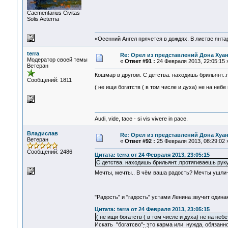
Сaementarius Civitas
Solis Aeterna
«Осенний Ангел прячется в дождях. В листве янтарн
terra
Re: Орел из представлений Дона Хуан
Модератор своей темы
«
Ответ #91 :
24 Февраля 2013, 22:05:15 
Ветеран
Кошмар в другом. С детства. находишь брильянт..пр
Сообщений: 1811
( не ищи богатств ( в том числе и духа) не на небе
Audi, vide, tace - si vis vivere in pace.
Владислав
Re: Орел из представлений Дона Хуан
Ветеран
«
Ответ #92 :
25 Февраля 2013, 08:29:02 
Сообщений: 2486
Цитата: terra от 24 Февраля 2013, 23:05:15
С детства. находишь брильянт..протягиваешь руку..
Мечты, мечты.. В чём ваша радость? Мечты ушли
"Радость" и "гадость" устами Ленина звучит один
Цитата: terra от 24 Февраля 2013, 23:05:15
( не ищи богатств ( в том числе и духа) не на небе
Искать "богатсво"- это карма или нужда, обязанно