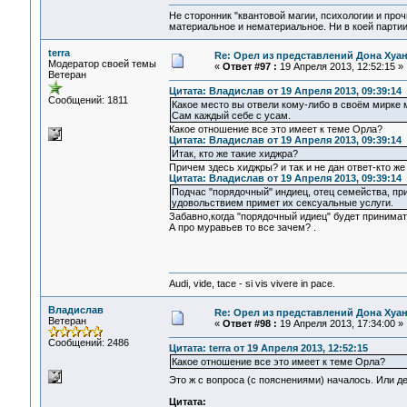
Не сторонник "квантовой магии, психологии и проч
материальное и нематериальное. Ни в коей партии
terra
Re: Орел из представлений Дона Хуан
Модератор своей темы
«
Ответ #97 :
19 Апреля 2013, 12:52:15 »
Ветеран
Цитата: Владислав от 19 Апреля 2013, 09:39:14
Сообщений: 1811
Какое место вы отвели кому-либо в своём мирке м
Сам каждый себе с усам.
Какое отношение все это имеет к теме Орла?
Цитата: Владислав от 19 Апреля 2013, 09:39:14
Итак, кто же такие хиджра?
Причем здесь хиджры? и так и не дан ответ-кто 
Цитата: Владислав от 19 Апреля 2013, 09:39:14
Подчас "порядочный" индиец, отец семейства, при
удовольствием примет их сексуальные услуги.
Забавно,когда "порядочный идиец" будет принимать
А про муравьев то все зачем? .
Audi, vide, tace - si vis vivere in pace.
Владислав
Re: Орел из представлений Дона Хуан
Ветеран
«
Ответ #98 :
19 Апреля 2013, 17:34:00 »
Сообщений: 2486
Цитата: terra от 19 Апреля 2013, 12:52:15
Какое отношение все это имеет к теме Орла?
Это ж с вопроса (с пояснениями) началось. Или 
Цитата: