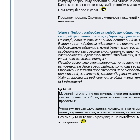
каждому встречному по жизни в нем отведено осо
Какое место вы отвели кому-либо в своём мирке м
Сам каждый себе с усам.
Прошлое прошло. Сколько сменилось поколений - 
человеков ....
....
Живя в Индии и наблюдая за индийским обществ
каст, общественных групп, субкультур, религио
Пожалуй, одно из самых сильных потрясений в
В приличном индийском обществе не принято гов
добровольном общении с ними! Хотя, впрочем, э
особенности его средние слои, довольно цинично
свет поносить представителей этой касты, а н
Итак, кто же такие хиджра?
Прежде всего, это гермафродиты, но не только (с
встречаются даже среди хиджра, хотя они вес
Обозначение хиджра предлагается использовать 
религиозной, этнической, кастовой принадлежно
Хиджра называют себя кхунса, кходжа, кусра, му
(в Гуджарате).
Цитата:
Муравей того, кто, по его мнению, полагает влияе
сможет помыслить?), наделив его теми качества
проблемы".
Человеку невозможно адекватно мыслить категори
даже уверенно рассуждать вместо меня, своей жен
Резюме (что осталось в разуме) И не пытайтесь мы
этом деянии.
.....