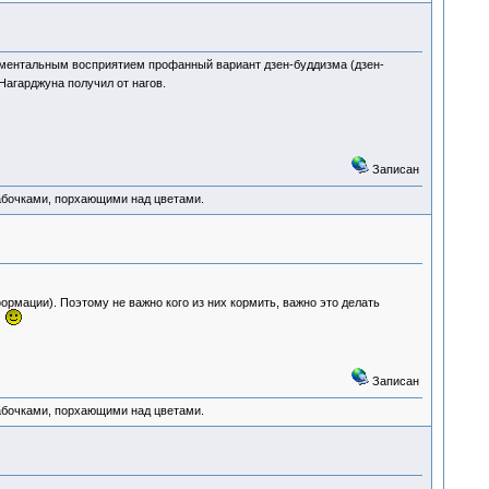
м ментальным восприятием профанный вариант дзен-буддизма (дзен-
Нагарджуна получил от нагов.
Записан
абочками, порхающими над цветами.
ормации). Поэтому не важно кого из них кормить, важно это делать
у
Записан
абочками, порхающими над цветами.