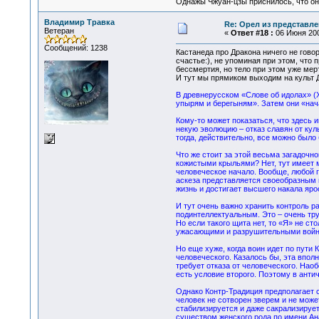
Однажы Чжуан-цзы приснилось, что он
Владимир Травка
Re: Орел из представле
Ветеран
«
Ответ #18 :
06 Июня 2007
Сообщений: 1238
Кастанеда про Дракона ничего не гово
счастье:), не упоминая при этом, что
бессмертия, но тело при этом уже мер
И тут мы прямиком выходим на культ 
В древнерусском «Слове об идолах» (X
упырям и берегыням». Затем они «нач
Кому-то может показаться, что здесь 
некую эволюцию – отказ славян от кул
тогда, действительно, все можно было
Что же стоит за этой весьма загадочн
кожистыми крыльями? Нет, тут имеет м
человеческое начало. Вообще, любой г
аскеза представляется своеобразным в
жизнь и достигает высшего накала яро
И тут очень важно хранить контроль р
подинтеллектуальным. Это – очень тру
Но если такого щита нет, то «Я» не ст
ужасающими и разрушительными войн
Но еще хуже, когда воин идет по пути
человеческого. Казалось бы, эта впол
требует отказа от человеческого. Нао
есть условие второго. Поэтому в анти
Однако Контр-Традиция предполагает с
человек не сотворен зверем и не може
стабилизируется и даже сакрализирует
существом женского рода по имени Ан