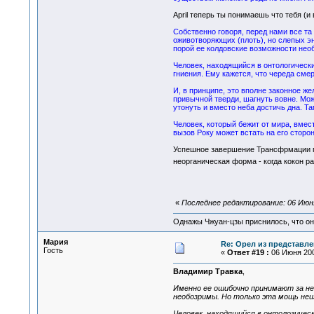
April теперь ты понимаешь что тебя (
Собственно говоря, перед нами все та
оживотворяющих (плоть), но слепых э
порой ее колдовские возможности нео
Человек, находящийся в онтологически
гниения. Ему кажется, что череда сме
И, в принципе, это вполне законное же
привычной тверди, шагнуть вовне. Можн
утонуть и вместо неба достичь дна. Т
Человек, который бежит от мира, вмес
вызов Року может встать на его сторон
Успешное завершение Трансфрмации по
неорганическая форма - когда кокон р
«
Последнее редактирование: 06 Июня
Однажы Чжуан-цзы приснилось, что он
Мария
Re: Орел из представле
Гость
«
Ответ #19 :
06 Июня 200
Владимир Травка
,
Именно ее ошибочно принимают за н
необозримы. Но только эта мощь неи
Человек, находящийся в онтологичес