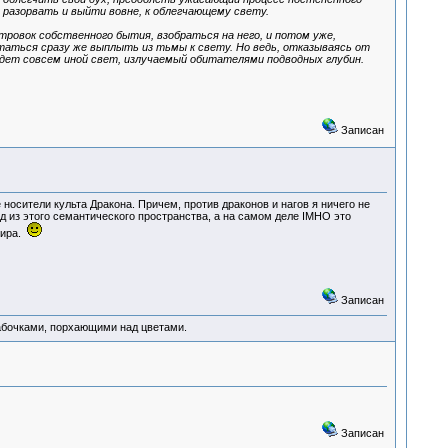
о разорвать и выйти вовне, к облегчающему свету.
тровок собственного бытия, взобраться на него, и потом уже,
таться сразу же выплыть из тьмы к свету. Но ведь, отказываясь от
удет совсем иной свет, излучаемый обитателями подводных глубин.
Записан
носители культа Дракона. Причем, против драконов и нагов я ничего не
д из этого семантического пространства, а на самом деле IMHO это
мира.
Записан
абочками, порхающими над цветами.
Записан