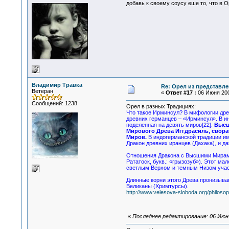
добавь к своему соусу еше то, что в О
Владимир Травка
Re: Орел из представле
Ветеран
«
Ответ #17 :
06 Июня 2007
Сообщений: 1238
Орел в разных Традициях:
Что такое Ирминсул? В мифологии древ
древних германцев – «Ирминсул». В ин
поделенная на девять миров[22].
Высш
Мирового Древа Иггдрасиль, свора
Миров.
В индогерманской традиции им
Дракон древних иранцев (Дахака), и д
Отношения Дракона с Высшими Мирами 
Рататоск, букв.: «грызозуб»). Этот 
светлым Верхом и темным Низом участ
Длинные корни этого Древа пронизываю
Великаны (Хримтурсы).
http://www.velesova-sloboda.org/philosop
«
Последнее редактирование: 06 Июня