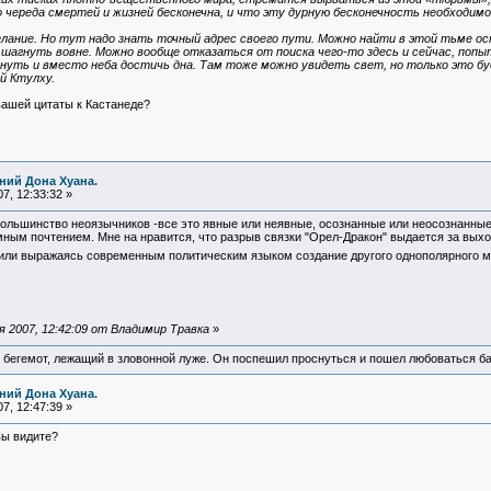
о череда смертей и жизней бесконечна, и что эту дурную бесконечность необходим
желание. Но тут надо знать точный адрес своего пути. Можно найти в этой тьме ос
шагнуть вовне. Можно вообще отказаться от поиска чего-то здесь и сейчас, попы
онуть и вместо неба достичь дна. Там тоже можно увидеть свет, но только это б
й Ктулху.
ашей цитаты к Кастанеде?
ний Дона Хуана.
7, 12:33:32 »
 большинство неоязычников -все это явные или неявные, осознанные или неосознанные 
мным почтением. Мне на нравится, что разрыв связки "Орел-Дракон" выдается за выхо
 - или выражаясь современным политическим языком создание другого однополярного 
 2007, 12:42:09 от Владимир Травка
»
 бегемот, лежащий в зловонной луже. Он поспешил проснуться и пошел любоваться б
ний Дона Хуана.
7, 12:47:39 »
вы видите?