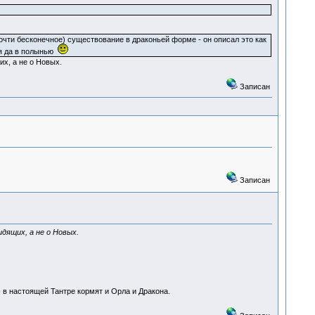
чти бесконечное) существование в драконьей форме - он описал это как
ня да в полынью
их, а не о Новых.
Записан
Записан
идящих, а не о Новых.
 в настоящей Тантре кормят и Орла и Дракона.