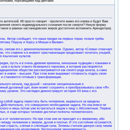
абочками, порхающими над цветами.
о антитезой. КК просто говорит - пролетите мимо его клюва и будет Вам
хранения своего индивидуального сознания после смерти? Некую форму
о такое в рамках кастанедовских миров достаточно вспомнить Арендатора).
тах. Автор сообщает, что наши предки на первых порах «клали требы
клятому Перуну и Хорсу и Мокши и Вилам».
во, связав его с демонопоклонничеством. Однако, автор «Слова» отмечает
ом, что славяне и в момент христианизации продолжают почитать упырей,
я языческих культов.
предки, пусть и в очень древние времена, киношным чудищам с клыками и
шла о культе этакого безмерного героизма, в котором растворяется
радиционном обществе рассматривается как своего рода аскеза, а сама
ет в новое – высшее. При этом воин выражает готовность отдать свою
я и становится готовым к трансформации.
уального начала, над душой – началом эмоциональным и
ежный духовный щит, воин может сохранять и преобразовывать свое «Я».
иному уровню. Это наглядно демонстрирует история XX века с его
ред собой задачу перестать быть человеком, вырваться за пределы
. Действительно, это совершенно необходимая задача. Но она вовсе не
ческого и лишь потом уже встретиться лицом к лицу с Абсолютным. Первое
ых, в ходе которых человек достигал полноты человеческого.
и от человеческого. Но при этом они не приходят и к звериному, ибо
е между человеком и зверем, духом и плотью. И это состояние осознается,
ошная страсть, слепая и слепящая сила. Эллины считали данную силу неким
онимаемая как неумолимая, беспощадная закономерность.