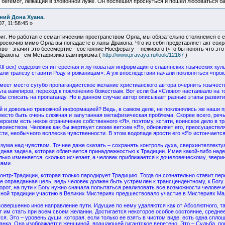
 бегемот, лежащий в зловонной луже. Он поспешил проснуться и пошел любоваться б
ний Дона Хуана.
, 11:58:45 »
рит. Но работая с семантическим пространством Орла, мы обязательно столкнемся с ег
 проскочив мимо Орла вы попадаете в лапы Дракона. Что из себя представляет акт со
тво - значит это бессмертие - состояние Носферату - неживого (что бы понять что эт
Дракона - см Метафизика вампиризма (
http://www.pravaya.ru/look/12167
)
II век) содержится интересная и жутковатая информация о славянских языческих куль
али трапезу ставити Роду и рожаницам». А уж впоследствии начали поклоняться «про
имеет место сугубо пропагандистское желание христианского автора очернить язычест
ьта вампиров, переход к поклонению божествам. Вот если бы «Слово» настаивало на т
 бы списать на пропаганду. Но в данном случае автор описывает разные этапы развити
ой и довольно тревожной информацией? Ведь, в самом деле, не поклонялись же наши 
есто быть очень сложная и запутанная метафизическая проблема. Скорее всего, речь 
ероизм есть некое ограничение собственного «Я», поэтому, кстати, воинское дело в т
оинством. Человек как бы жертвует своим ветхим «Я», обновляет его, преосуществля
сти, необычного всплеска чувственности. В этом водопаде ярости его «Я» истончаетс
азума над чувством. Точнее даже сказать – сохранять контроль духа, сверхинтеллект
дная задача, которая облегчается принадлежностью к Традиции. Имея какой-либо над
олько изменяется, сколько исчезает, а человек приближается к дочеловеческому, звер
ами.
 Контр-Традиции, которая только пародирует Традицию. Тогда он сознательно ставит пе
не оправданная цель, ведь человек должен быть устремлен к трансцендентному, к Богу
борот, на пути к Богу нужно сначала попытаться реализовать все возможности челове
чной традиции участию в Великих Мистериях предшествовало участие в Мистериях Мал
овершенно иное направление пути. Идущие по нему удаляются как от Абсолютного, так 
т им стать при всем своем желании. Достигается некоторое особое состояние, средне
ся. Это – уровень души, которая, если только ее взять в чистом виде, есть одна спл
анка. Она изображается женщиной, вращающей гигантское веретено. Это – Судьба, п