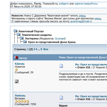
Добро пожаловать,
Гость
. Пожалуйста,
войдите
или
зарегистрируйтесь
.
07 Августа 2026, 07:50:05
Новости:
Книгу С.Доронина "Квантовая магия" читать
здесь
Материалы старого сайта "Физика Магии" доступны для просмотра
здесь
О замеченных глюках просьба писать на почту
quantmag@mail.ru
Квантовый Портал
Тематические разделы
Эзотерика
(Модератор:
Quangel
)
Орел из представлений Дона Хуана.
Страниц:
1
[
2
]
3
4
...
9
Все
Тема: Орел из представлений Дона Х
Автор
Kikinda
Re: Орел из представле
Новичок
«
Ответ #15 :
17 Апреля 20
Сообщений: 29
Подразумеваю и до и после. Разделен
силах гравитации как об искривлении 
плотности зависит чем станет космиче
Любовь
Re: Орел из представле
Ветеран
«
Ответ #16 :
17 Апреля 20
Сообщений: 7250
Мария