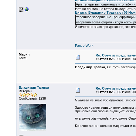
April теперь ты понимаешь что тебя (
Нет, не поняла, но готова выслушать п
Цитата: Владимир Травка от 06 Июня 
Успешное завершение Трансфрмации по
неорганическая форма - когда кокон р
Я ничего не знаю про драконов, это оч
Fancy-Work
Мария
Re: Орел из представле
Гость
«
Ответ #25 :
06 Июня 200
Владимир Травка
, т.е. путь Кастане
Владимир Травка
Re: Орел из представле
Ветеран
«
Ответ #26 :
06 Июня 200
Сообщений: 1238
Я ничего не знаю про драконов, это о
Здорово - занимаешься волхованием и
Хреновые они "новые видящие", если др
т.е. путь Кастанеды - это путь Отр
Конечно же нет, если он жадничает и 