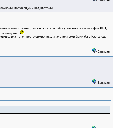
Записан
абочками, порхающими над цветами.
 очень много и значат, так как я читала работу института философии РАН,
ос в квадрате
та символика - это просто символика, иначе воинами были бы у Кастанеды
Записан
Записан