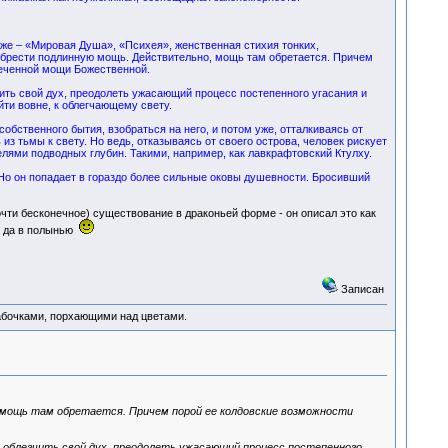
 же – «Мировая Душа», «Психея», женственная стихия тонких,
обрести подлинную мощь. Действительно, мощь там обретается. Причем
реченной мощи Божественной.
ить свой дух, преодолеть ужасающий процесс постепенного угасания и
йти вовне, к облегчающему свету.
собственного бытия, взобраться на него, и потом уже, отталкиваясь от
из тьмы к свету. Но ведь, отказываясь от своего острова, человек рискует
телями подводных глубин. Такими, например, как лавкрафтовский Ктулху.
. Но он попадает в гораздо более сильные оковы душевности. Бросивший
чти бесконечное) существование в драконьей форме - он описал это как
ня да в полынью
Записан
абочками, порхающими над цветами.
 мощь там обретается. Причем порой ее колдовские возможности
 облегчить свой дух, преодолеть ужасающий процесс постепенного