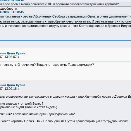
и в свое время меня) сближает с ХС и прочими околокастанедовскими кругами?
одробности.
2007, 11:58:45
 Кастанеде - это не Абсолютная Свобода за пределами Орла, а очень длительное (по
астягивается, разворачивается, преобретая очертания змеи. И это незывается - из ог
ень интересно, но вытягивание в струну кокона - это Кастанеда писал о Древних Видящ
ний Дона Хуана.
7, 13:04:07 »
ды - это путь Отречения? Тогда что такое путь Трансформации?
ний Дона Хуана.
7, 13:09:18 »
чень интересно, но вытягивание в струну кокона - это Кастанеда писал о Древних В
 не знаешь кто такой Велес?
акона не видят (или не хотят видеть).
ечения? Тогда что такое путь Трансформации?
не хочет кормить Орла:). Но и Полноценным Путем Трансформации его трудно назвать -