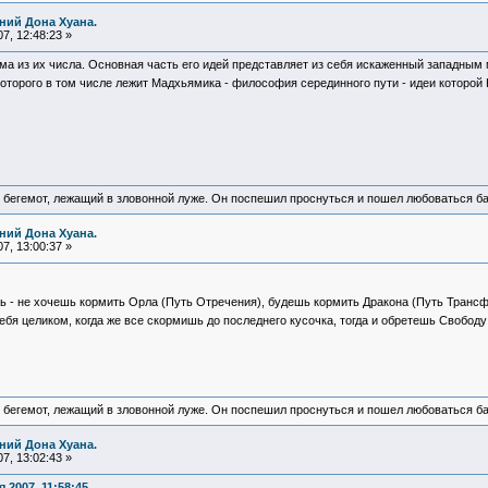
ний Дона Хуана.
7, 12:48:23 »
ума из их числа. Основная часть его идей представляет из себя искаженный западны
которого в том числе лежит Мадхьямика - философия серединного пути - идеи которой 
 бегемот, лежащий в зловонной луже. Он поспешил проснуться и пошел любоваться б
ний Дона Хуана.
7, 13:00:37 »
ть - не хочешь кормить Орла (Путь Отречения), будешь кормить Дракона (Путь Трансф
себя целиком, когда же все скормишь до последнего кусочка, тогда и обретешь Свобод
 бегемот, лежащий в зловонной луже. Он поспешил проснуться и пошел любоваться б
ний Дона Хуана.
7, 13:02:43 »
2007, 11:58:45