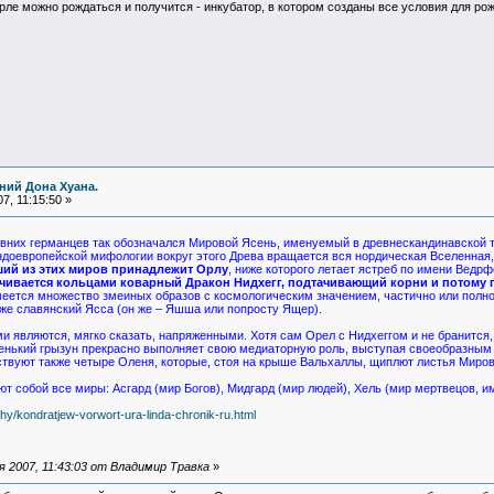
рле можно рождаться и получится - инкубатор, в котором созданы все условия для рожд
ний Дона Хуана.
, 11:15:50 »
них германцев так обозначался Мировой Ясень, именуемый в древнескандинавской тради
доевропейской мифологии вокруг этого Древа вращается вся нордическая Вселенная, 
ий из этих миров принадлежит Орлу
, ниже которого летает ястреб по имени Ведрф
чивается кольцами коварный Дракон Нидхегг, подтачивающий корни и потому
еется множество змеиных образов с космологическим значением, частично или полно
аже славянский Ясса (он же – Яшша или попросту Ящер).
являются, мягко сказать, напряженными. Хотя сам Орел с Нидхеггом и не бранится,
маленький грызун прекрасно выполняет свою медиаторную роль, выступая своеобразны
вуют также четыре Оленя, которые, стоя на крыше Вальхаллы, щиплют листья Мирово
т собой все миры: Асгард (мир Богов), Мидгард (мир людей), Хель (мир мертвецов, 
hy/kondratjew-vorwort-ura-linda-chronik-ru.html
 2007, 11:43:03 от Владимир Травка
»