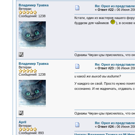
Владимир Травка
Re: Орел из представле
Ветеран
«
Ответ #22 :
06 Июня 200
Сообщений: 1238
Кстати, один из мастеров нашего фор
буддизм для чайников
), в основе 
Однажы Чжуан-цзы приснилось, что он
Владимир Травка
Re: Орел из представле
Ветеран
«
Ответ #23 :
06 Июня 200
Сообщений: 1238
и какой же выход вы видите?
У каждого он свой. Просто нужно поня
осознанно. И не жадничать, отдавать 
Однажы Чжуан-цзы приснилось, что он
April
Re: Орел из представле
Ветеран
«
Ответ #24 :
06 Июня 200
Сообщений: 893
Цитата: Владимир Травка от 06 Июня 