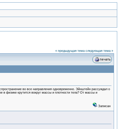
« предыдущая тема
следующая тема »
аспространение во все направления одновременно. Эйнштейн рассуждал о
ое в физике крутится вокруг массы и плотности тела? От массы и
Записан