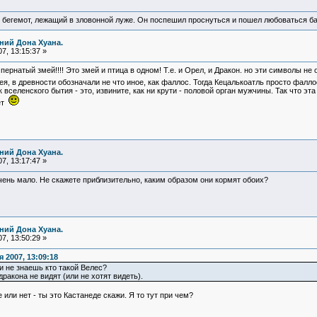
 бегемот, лежащий в зловонной луже. Он поспешил проснуться и пошел любоваться б
ний Дона Хуана.
7, 13:15:37 »
пернатый змей!!!! Это змей и птица в одном! Т.е. и Орел, и Дракон. но эти символы не
змея, в древности обозначали не что иное, как фаллос. Тогда Кецалькоатль просто фалл
к вселенского бытия - это, извините, как ни крути - половой орган мужчины. Так что э
ет
ний Дона Хуана.
7, 13:17:47 »
очень мало. Не скажете приблизительно, каким образом они кормят обоих?
ний Дона Хуана.
7, 13:50:29 »
 2007, 13:09:18
 не знаешь кто такой Велес?
ракона не видят (или не хотят видеть).
или нет - ты это Кастанеде скажи. Я то тут при чем?