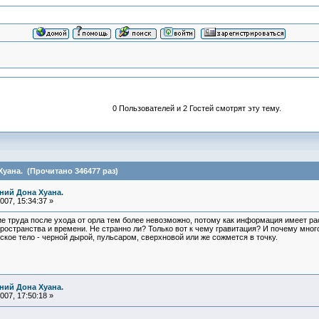
0 Пользователей и 2 Гостей смотрят эту тему.
уана. (Прочитано 346477 раз)
ний Дона Хуана.
07, 15:34:37 »
ие труда после ухода от орла тем более невозможно, потому как информация имеет р
пространства и времени. Не странно ли? Только вот к чему гравитация? И почему мног
ское тело - черной дырой, пульсаром, сверхновой или же сожмется в точку.
ний Дона Хуана.
07, 17:50:18 »