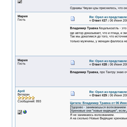
Однажы Чжуан-цзы приснилось, что он
Мария
Re: Орел из представле
Гость
«
Ответ #27 :
06 Июня 200
Владимир Травка
Кецалькоатль - это 
где автор доказывает, что и птица, и 
Так мы докатимся до того, что источни
только мужчины, у женщин фаллоса н
Мария
Re: Орел из представле
Гость
«
Ответ #28 :
06 Июня 200
Владимир Травка
, про Тантру знаю 
April
Re: Орел из представле
Ветеран
«
Ответ #29 :
06 Июня 200
Сообщений: 893
Цитата: Владимир Травка от 06 Июня
Здорово - занимаешься волхованием и
Хреновые они "новые видящие", если д
Я не занимаюсь волхованием.
А на сколько Новые Видящие хреновые 