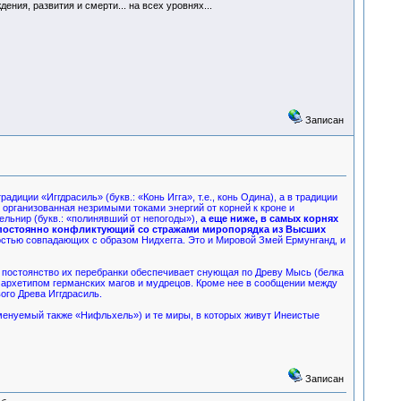
ения, развития и смерти... на всех уровнях...
Записан
ции «Иггдрасиль» (букв.: «Конь Игга», т.е., конь Одина), а в традиции
организованная незримыми токами энергий от корней к кроне и
ельнир (букв.: «полинявший от непогоды»),
а еще ниже, в самых корнях
 постоянно конфликтующий со стражами миропорядка из Высших
стью совпадающих с образом Нидхегга. Это и Мировой Змей Ермунганд, и
 постоянство их перебранки обеспечивает снующая по Древу Мысь (белка
м архетипом германских магов и мудрецов. Кроме нее в сообщении между
го Древа Иггдрасиль.
именуемый также «Нифльхель») и те миры, в которых живут Инеистые
Записан