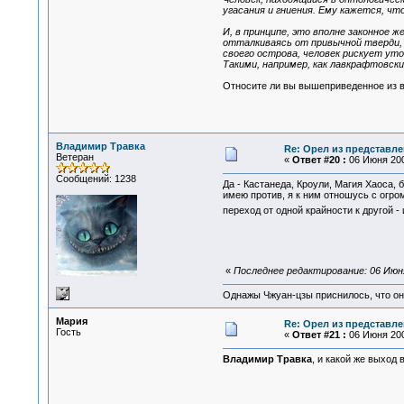
угасания и гниения. Ему кажется, чт
И, в принципе, это вполне законное 
отталкиваясь от привычной тверди, 
своего острова, человек рискует ут
Такими, например, как лавкрафтовски
Относите ли вы вышеприведенное из в
Владимир Травка
Re: Орел из представле
Ветеран
«
Ответ #20 :
06 Июня 200
Сообщений: 1238
Да - Кастанеда, Кроули, Магия Хаоса,
имею против, я к ним отношусь с огро
переход от одной крайности к другой
«
Последнее редактирование: 06 Июня
Однажы Чжуан-цзы приснилось, что он
Мария
Re: Орел из представле
Гость
«
Ответ #21 :
06 Июня 200
Владимир Травка
, и какой же выход 