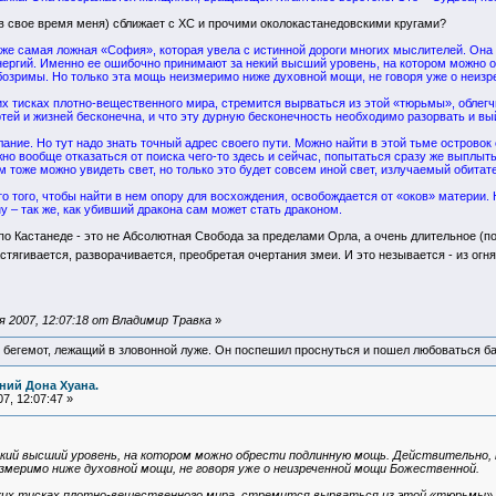
и в свое время меня) сближает с ХС и прочими околокастанедовскими кругами?
 же самая ложная «София», которая увела с истинной дороги многих мыслителей. Она
нергий. Именно ее ошибочно принимают за некий высший уровень, на котором можно 
бозримы. Но только эта мощь неизмеримо ниже духовной мощи, не говоря уже о неиз
х тисках плотно-вещественного мира, стремится вырваться из этой «тюрьмы», облегч
ртей и жизней бесконечна, и что эту дурную бесконечность необходимо разорвать и вы
лание. Но тут надо знать точный адрес своего пути. Можно найти в этой тьме островок 
о вообще отказаться от поиска чего-то здесь и сейчас, попытаться сразу же выплыть 
ам тоже можно увидеть свет, но только это будет совсем иной свет, излучаемый обита
то того, чтобы найти в нем опору для восхождения, освобождается от «оков» материи
у – так же, как убивший дракона сам может стать драконом.
 Кастанеде - это не Абсолютная Свобода за пределами Орла, а очень длительное (по
астягивается, разворачивается, преобретая очертания змеи. И это незывается - из ог
 2007, 12:07:18 от Владимир Травка
»
 бегемот, лежащий в зловонной луже. Он поспешил проснуться и пошел любоваться б
ний Дона Хуана.
7, 12:07:47 »
екий высший уровень, на котором можно обрести подлинную мощь. Действительно,
змеримо ниже духовной мощи, не говоря уже о неизреченной мощи Божественной.
ких тисках плотно-вещественного мира, стремится вырваться из этой «тюрьмы»,