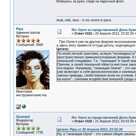
Взявшись за руки; глядя на парусный флот.
Audi, vide, tace - si vis vivere in pace.
Pipa
Re: Орел из представлений Дона Хуан
Администратор
«
Ответ #115 :
20 Апреля 2013, 23:32:26 
Ветеран
Про Орла я уже на другом форуме высказывала
Сообщений: 3660
а здесь могу привести оттуда цитату, подходящую 
Цитата:
По моей личной трактовке, всякую "нитевидность"
пространственно зримым/осязаемым формам. А п
локальной специфики. Т.е. "эманации" в такой т
Причем, в своей локальной области местные зак
последних. Например, "эманации Земли" - это за
уже включают в себя физиологические и смежные 
законы природы, свойственные всем ее уголкам. 
на кокон" - синоним воздействия внешней среды н
Квантовая
инструменталистка
Quangel
Re: Орел из представлений Дона Хуан
Модератор
«
Ответ #116 :
21 Апреля 2013, 03:43:34 
Ветеран
Цитата: Pipa от 20 Апреля 2013, 23:32:26
Сообщений: 7735
Ну, а "эманации Орла" - это самые общие законы