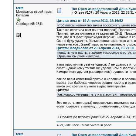
terra
Re: Орел из представлений Дона Хуан
Модератор своей темы
«
Ответ #107 :
20 Апреля 2013, 22:33:31 
Ветеран
Цитата: terra от 19 Апреля 2013, 22:16:52
Сообщений: 1811
чтоб потом непонятно зачем проскочить мимо то
Так я же ответила вам на этот вопрос)) Прос
Причем так же считает и уважаемый СИД . Правда
тем ,что в "Орле" происходит перемешивание в к
Ок, не буду удалять больше свои пакостные и не п
человеческое . блин)Я просто не понимаю,что можн
Цитата: Владислав от 20 Апреля 2013, 16:27:00
попасть не в пасть, в закром (укромное место), 
Орла как бы руля и ветрил...
а вот проскочить увы не удатся. И не удалось и т
сказть..даже кому то там не удалось бы вывести и
измерение(с другим расширением) сущности не соз
Как во всем известной притче о человеке и бабоч
вырваться бабочка..человек решил помочь и разорва
кокон оно крепло и у него вырастали крылья...
Цитата:
Как хорошо умеешь петь и матерится... переключ
Это не есть моя цель)) переключать внимание на с
если поцеловать коленку..то наполнишься благодать
«
Последнее редактирование: 21 Апреля 2013, 08:
Audi, vide, tace - si vis vivere in pace.
terra
Re: Орел из представлений Дона Хуан