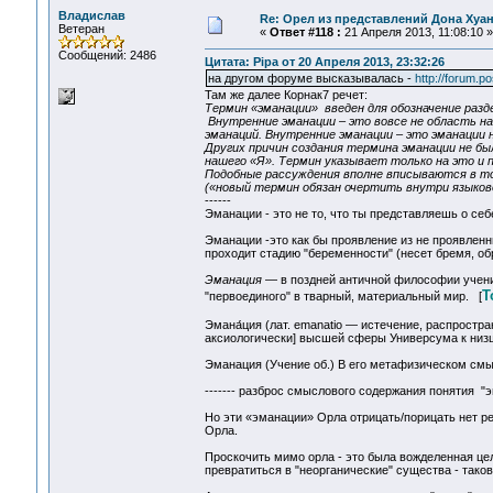
Владислав
Re: Орел из представлений Дона Хуан
Ветеран
«
Ответ #118 :
21 Апреля 2013, 11:08:10 »
Сообщений: 2486
Цитата: Pipa от 20 Апреля 2013, 23:32:26
на другом форуме высказывалась -
http://forum.
Там же далее Корнак7 речет:
Термин «эманации» введен для обозначение разд
Внутренние эманации – это вовсе не область на
эманаций. Внутренние эманации – это эманации 
Других причин создания термина эманации не бы
нашего «Я». Термин указывает только на это и п
Подобные рассуждения вполне вписываются в то
(«новый термин обязан очертить внутри языково
------
Эманации - это не то, что ты представляешь о себе
Эманации -это как бы проявление из не проявленн
проходит стадию "беременности" (несет бремя, о
Эманация
— в поздней античной философии учени
Т
"первоединого" в тварный, материальный мир. [
Эмана́ция (лат. emanatio — истечение, распростр
аксиологически] высшей сферы Универсума к ни
Эманация (Учение об.) В его метафизическом смы
------- разброс смыслового содержания понятия "
Но эти «эманации» Орла отрицать/порицать нет рез
Орла.
Проскочить мимо орла - это была вожделенная цель
превратиться в "неорганические" существа - тако