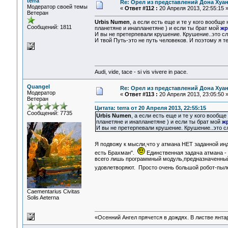
terra
Re: Орел из представлений Дона Хуан
Модератор своей темы
«
Ответ #112 :
20 Апреля 2013, 22:55:15 
Ветеран
Urbis Numen
, а если есть еще и те у кого вообще
Сообщений: 1811
планетяне и инапланетяне ) и если ты брат мой
жр
И вы не претерпевали крушение. Крушение..это с
И твой Путь-это не путь человеков. И поэтому я те
Audi, vide, tace - si vis vivere in pace.
Quangel
Re: Орел из представлений Дона Хуан
Модератор
«
Ответ #113 :
20 Апреля 2013, 23:05:50 
Ветеран
Цитата: terra от 20 Апреля 2013, 22:55:15
Сообщений: 7735
Urbis Numen
, а если есть еще и те у кого вообщ
планетяне и инапланетяне ) и если ты брат мой
ж
И вы не претерпевали крушение. Крушение..это с
Я подвожу к мысли,что у атмана НЕТ заданной ин
есть Брахман".
Единственная задача атмана -
всего лишь программный модуль,предназначенный
удовлетворяют. Просто очень большой робот-пы
Сaementarius Civitas
Solis Aeterna
«Осенний Ангел прячется в дождях. В листве янтарн