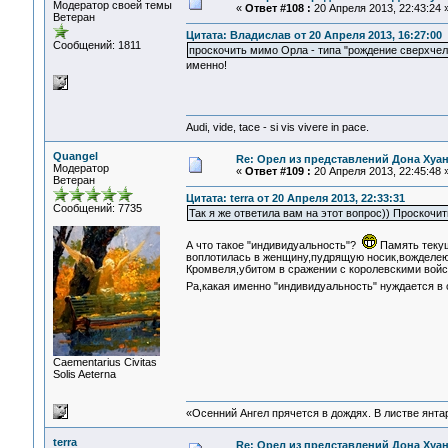
Модератор своей темы
«
Ответ #108 :
20 Апреля 2013, 22:43:24 
Ветеран
Цитата: Владислав от 20 Апреля 2013, 16:27:00
Сообщений: 1811
проскочить мимо Орла - типа "рождение сверхчел
именно!
Audi, vide, tace - si vis vivere in pace.
Quangel
Re: Орел из представлений Дона Хуан
Модератор
«
Ответ #109 :
20 Апреля 2013, 22:45:48 
Ветеран
Цитата: terra от 20 Апреля 2013, 22:33:31
Сообщений: 7735
Так я же ответила вам на этот вопрос)) Прос
А что такое "индивидуальность"?
Память теку
воплотилась в женщину,пудрящую носик,вожделею
Кромвеля,убитом в сражении с королевскими войск
Ра,какая именно "индивидуальность" нуждается в
Сaementarius Civitas
Solis Aeterna
«Осенний Ангел прячется в дождях. В листве янтарн
terra
Re: Орел из представлений Дона Хуан