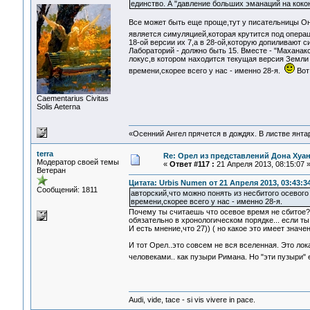
единство. А "давление больших эманаций на коко
Все может быть еще проще,тут у писательницы О
является симуляцией,которая крутится под опера
18-ой версии их 7,а в 28-ой,которую допиливают 
Лабораторий - должно быть 15. Вместе - "Маханак
локус,в котором находится текущая версия Земли 
времени,скорее всего у нас - именно 28-я.
Вот
Сaementarius Civitas
Solis Aeterna
«Осенний Ангел прячется в дождях. В листве янтарн
terra
Re: Орел из представлений Дона Хуан
Модератор своей темы
«
Ответ #117 :
21 Апреля 2013, 08:15:07 
Ветеран
Цитата: Urbis Numen от 21 Апреля 2013, 03:43:3
Сообщений: 1811
авторский,что можно понять из несбитого осевого
времени,скорее всего у нас - именно 28-я.
Почему ты считаешь что осевое время не сбитое?
обязательно в хронологическом порядке... если ты
И есть мнение,что 27)) ( но какое это имеет знач
И тот Орел..это совсем не вся вселенная. Это ло
человеками.. как пузыри Римана. Но "эти пузыри"
Audi, vide, tace - si vis vivere in pace.