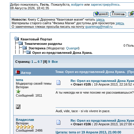
Добро пожаловать,
Гость
. Пожалуйста,
войдите
или
зарегистрируйтесь
.
08 Августа 2026, 18:41:35
Новости:
Книгу С.Доронина "Квантовая магия" читать
здесь
Материалы старого сайта "Физика Магии" доступны для просмотра
здесь
О замеченных глюках просьба писать на почту
quantmag@mail.ru
Квантовый Портал
Тематические разделы
0 Поль
Эзотерика
(Модератор:
Quangel
)
Орел из представлений Дона Хуана.
Страниц:
1
...
6
7
[
8
]
9
Все
Тема: Орел из представлений Дона Хуана. (Про
Автор
terra
Re: Орел из представлений Дона Хуан
Модератор своей темы
«
Ответ #105 :
19 Апреля 2013, 22:16:52 
Ветеран
А ты никогда ни в чем похоже не расскаиваешься?
Сообщений: 1811
Audi, vide, tace - si vis vivere in pace.
Владислав
Re: Орел из представлений Дона Хуан
Ветеран
«
Ответ #106 :
20 Апреля 2013, 16:27:00 
Сообщений: 2486
Цитата: terra от 19 Апреля 2013, 21:00:00