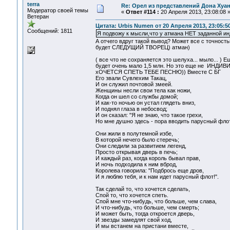
terra
Re: Орел из представлений Дона Хуан
Модератор своей темы
«
Ответ #114 :
20 Апреля 2013, 23:08:08 
Ветеран
Цитата: Urbis Numen от 20 Апреля 2013, 23:05:5
Сообщений: 1811
Я подвожу к мысли,что у атмана НЕТ заданной и
А отчего вдруг такой вывод? Может все с точно
будет СЛЕДУЩИЙ ТВОРЕЦ) атман)
( все что не сохраняется это шелуха... мыло... ) 
будет очень мало 1,5 млн. Но это еще не ИНД
хОЧЕТСЯ СПЕТЬ ТЕБЕ ПЕСНЮ)) Вместе С БГ
Его звали Сувлехим Такац,
И он служил почтовой змеей.
Женщины несли свои тела как ножи,
Когда он шел со службы домой;
И как-то ночью он устал глядеть вниз,
И поднял глаза в небосвод;
И он сказал: "Я не знаю, что такое грехи,
Но мне душно здесь - пора вводить парусный флот
Они жили в полутемной избе,
В которой нечего было стеречь;
Они следили за развитием легенд,
Просто открывая дверь в печь;
И каждый раз, когда король бывал прав,
И ночь подходила к ним вброд,
Королева говорила: "Подбрось еще дров,
И я люблю тебя, и к нам идет парусный флот!".
Так сделай то, что хочется сделать,
Спой то, что хочется спеть.
Спой мне что-нибудь, что больше, чем слава,
И что-нибудь, что больше, чем смерть;
И может быть, тогда откроется дверь,
И звезды замедлят свой ход,
И мы встанем на пристани вместе,