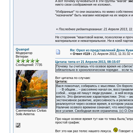
А вот почему кучковаться в эти группы "магов"
за
никто свои соображения не изложил..
"Избранные" то они оказались по мимо собственно
"назначили" быть магами невзирая на их мирок и 
«
Последнее редактирование: 21 Апреля 2013, 11
Не сторонник "квантовой магии, психологии и проч
материальное и нематериальное. Ни в коей партии
Quangel
Re: Орел из представлений Дона Хуан
Модератор
«
Ответ #119 :
21 Апреля 2013, 11:31:32 »
Ветеран
Цитата: terra от 21 Апреля 2013, 08:15:07
Сообщений: 7735
Почему ты считаешь что осевое время не сбитое
обязательно в хронологическом порядке... если т
Вот цитатка по случаю:
Цитата:
Вася помолчал, собираясь с мыслями. Он боролся 
- В общем... – рассеянно начал он, восстанавлив
собой... когда её пишут люди руками... в ней всег
место. Это физические характеристики. Этос – акц
экстенсивное развитие, агрессивность и религиоз
реализуется через осевое время, в котором указ
Наличие осевого времени означает, что некоторы
Сaementarius Civitas
все усилия. Свободная воля ограничена. (с) О.Он
Solis Aeterna
Про наше осевое время тут как-то тема была,"ат
простой график:
Вот это как раз телос нашего локуса.
Говорит о