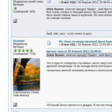
Модератор своей темы
«
Ответ #110 :
20 Апреля 2013, 22:48:41 
Ветеран
Urbis Numen
, конечно жреца)) Привет , мой брат
Сообщений: 1811
Всё очень сложно в текущей рассе. Вы можете во
быть выпестована лишь в мужском. Но зато вопл
не совсем человек
Audi, vide, tace - si vis vivere in pace.
Quangel
Re: Орел из представлений Дона Хуан
Модератор
«
Ответ #111 :
20 Апреля 2013, 22:53:28 »
Ветеран
Цитата: terra от 20 Апреля 2013, 22:48:41
Сообщений: 7735
Urbis Numen
, конечно жреца)) Привет , мой брат
Это я просто генератор случайных чисел запусти
древней инкарнации та же монада была воплощенн
галлактики,занятой океанами,зеленью и волосатым
Сaementarius Civitas
Solis Aeterna
«Осенний Ангел прячется в дождях. В листве янтарн