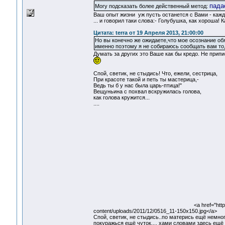
пада
Могу подсказать более действенный метод:
Ваш опыт жизни уж пусть останется с Вами - каждо
... и говорил таки слова:- Голубушка, как хороша
Цитата: terra от 19 Апреля 2013, 21:00:00
Но вы конечно же ожидаете,что мое осознание обя
именно поэтому я не собираюсь сообщать вам то
Думать за других это Ваше как бы кредо. Не при
Спой, светик, не стыдись! Что, ежели, сестрица,
При красоте такой и петь ты мастерица,-
Ведь ты б у нас была царь-птица!"
Вещуньина с похвал вскружилась голова,
как голова кружится...
....
<a href="htt
content/uploads/2011/12/0516_11-150x150.jpg</a>
Спой, светик, не стыдись..по матерись ещё немно
покуражься ещё чуток..., хами словами здесь ещё