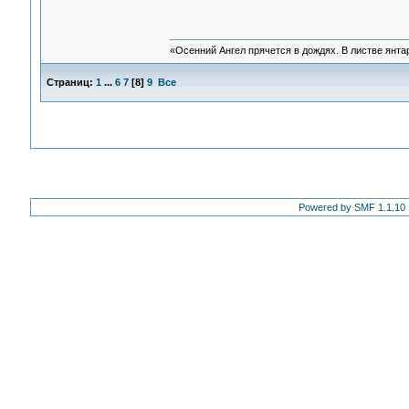
«Осенний Ангел прячется в дождях. В листве янтарн
Страниц:
1
...
6
7
[
8
]
9
Все
Powered by SMF 1.1.10