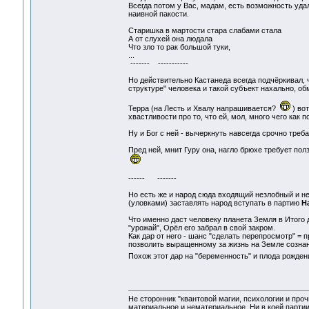
Всегда потом у Вас, мадам, есть возможность уда
наивной пакости.
Старишка в мартости стара слабами стала
А от слухей она людала
Что зло то рак большой туки,
...
------- -----------
Но действительно Кастанеда всегда подчёркивал, 
структуре" человека и такой субъект нахально, об
Терра (на Лесть и Хвалу напрашивается?
) вот
хвастливости про то, что ей, мол, много чего как п
Ну и Бог с ней - вычеркнуть навсегда срочно треба
Пред ней, мнит Гуру она, нагло брюхе требует пол
------ -------
Но есть же и народ сюда входящий незлобный и н
(уловками) заставлять народ вступать в партию
Н
Что именно даст человеку планета Земля в Итого д
"урожай", Орёл его забрал в свой закром.
Как дар от него - шанс "сделать перепросмотр" = 
позволить выращенному за жизнь на Земле сознанию
Похож этот дар на "беременность" и плода рожде
Не сторонник "квантовой магии, психологии и проч
материальное и нематериальное. Ни в коей партии