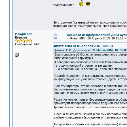
содержанием?
Не сторонник "квантовой магии, психологии и проч
материальное и нематериальное. Ни в коей партии
Владислав
Re: Орел из представлений Дона Хуан
Ветеран
«
Ответ #93 :
18 Апреля 2013, 16:15:12 »
Сообщений: 2486
Цитата: terra от 05 Апреля 2007, 14:15:41
Цитата: С.И. Доронин от 11 Марта 2007, 02:35:0
Если говорить об Орле, то, возможно, это эгрег
виде локальной структуры.
Я совершенно согласна с Сергеем Ивановичем,что
- это христианский эгрегор. и так далее.
И совершенно не согласна , с тем что "проскоч
Сергей Иванович! А вы пытались анализировать д
конфигурации. и с участием "Силы" ( Духа...котор
Все эти эгрегоры-это неизбежное и совсем
не
Зло
бессознательным,которое и концентрируется имен
принцип. И всему этому можно найти аналогию в 
Развитие коллективным бессознательным и объ
происходит перераспределение полученного опыт
Прошло более пяти лет - что же изменилось в раз
Внесена ли ясность, зачем и почему нагвалям лин
особым природными (врожденным) признакам в пар
Это действо (избрать = из брани, избранный) похо