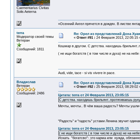
Сaementarius Civitas
Solis Aeterna
«Осенний Ангел прячется в дождях. В листве янтарн
terra
Re: Орел из представлений Дона Хуан
Модератор своей темы
«
Ответ #91 :
24 Февраля 2013, 22:05:15 
Ветеран
Кошмар в другом. С детства. находишь брильянт..пр
Сообщений: 1811
( не ищи богатств ( в том числе и духа) не на небе
Audi, vide, tace - si vis vivere in pace.
Владислав
Re: Орел из представлений Дона Хуан
Ветеран
«
Ответ #92 :
25 Февраля 2013, 08:29:02 
Сообщений: 2486
Цитата: terra от 24 Февраля 2013, 23:05:15
С детства. находишь брильянт..протягиваешь руку..
Мечты, мечты.. В чём ваша радость? Мечты ушли
"Радость" и "гадость" устами Ленина звучит один
Цитата: terra от 24 Февраля 2013, 23:05:15
( не ищи богатств ( в том числе и духа) не на небе
Искать "богатсво"- это карма или нужда, обязанно