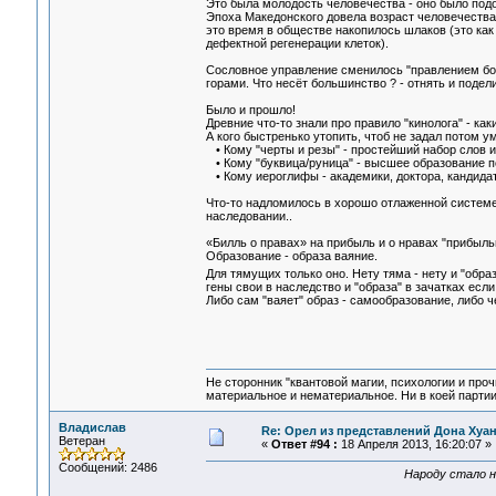
Это была молодость человечества - оно было подо
Эпоха Македонского довела возраст человечества 
это время в обществе накопилось шлаков (это как
дефектной регенерации клеток).
Сословное управление сменилось "правлением боль
горами. Что несёт большинство ? - отнять и подели
Было и прошло!
Древние что-то знали про правило "кинолога" - каки
А кого быстренько утопить, чтоб не задал потом 
• Кому "черты и резы" - простейший набор слов и
• Кому "буквица/руница" - высшее образование п
• Кому иероглифы - академики, доктора, кандида
Что-то надломилось в хорошо отлаженной системе 
наследовании..
«Билль о правах» на прибыль и о нравах "прибыльни
Образование - образа ваяние.
Для тямущих только оно. Нету тяма - нету и "образ
гены свои в наследство и "образа" в зачатках если 
Либо сам "ваяет" образ - самообразование, либо че
Не сторонник "квантовой магии, психологии и проч
материальное и нематериальное. Ни в коей партии
Владислав
Re: Орел из представлений Дона Хуан
Ветеран
«
Ответ #94 :
18 Апреля 2013, 16:20:07 »
Сообщений: 2486
Народу стало н