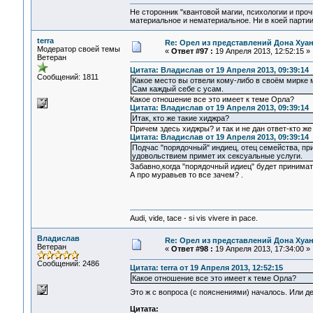
Не сторонник "квантовой магии, психологии и проч
материальное и нематериальное. Ни в коей партии
terra
Re: Орел из представлений Дона Хуан
Модератор своей темы
«
Ответ #97 :
19 Апреля 2013, 12:52:15 »
Ветеран
Цитата: Владислав от 19 Апреля 2013, 09:39:14
Сообщений: 1811
Какое место вы отвели кому-либо в своём мирке м
Сам каждый себе с усам.
Какое отношение все это имеет к теме Орла?
Цитата: Владислав от 19 Апреля 2013, 09:39:14
Итак, кто же такие хиджра?
Причем здесь хиджры? и так и не дан ответ-кто 
Цитата: Владислав от 19 Апреля 2013, 09:39:14
Подчас "порядочный" индиец, отец семейства, при
удовольствием примет их сексуальные услуги.
Забавно,когда "порядочный идиец" будет принимать
А про муравьев то все зачем? .
Audi, vide, tace - si vis vivere in pace.
Владислав
Re: Орел из представлений Дона Хуан
Ветеран
«
Ответ #98 :
19 Апреля 2013, 17:34:00 »
Сообщений: 2486
Цитата: terra от 19 Апреля 2013, 12:52:15
Какое отношение все это имеет к теме Орла?
Это ж с вопроса (с пояснениями) началось. Или 
Цитата: