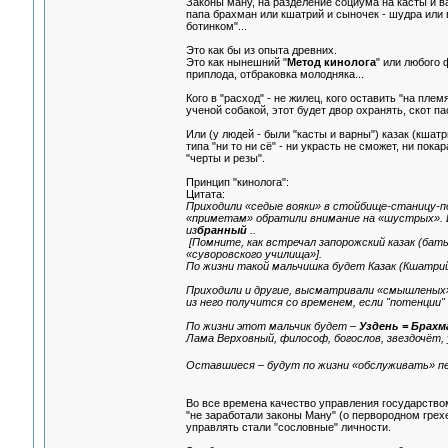
Законы ману, на разделение социума на касты и вар
папа брахман или кшатрий и сыночек - шудра или ва
ботинком"...
Это как бы из опыта древних.
Это как нынешний "
Метод кинолога
" или любого 
приплода, отбраковка молодняка...
Кого в "расход" - не жилец, кого оставить "на плем
ученой собакой, этот будет двор охранять, скот паст
Или (у людей - были "касты и варны") казак (кшатр
типа "ни то ни сё" - ни украсть не сможет, ни пок
"черты и резы".
Принцип "кинолога":
Цитата:
Приходили «седые вояки» в стойбище-станицу-по
«приметам» обратили внимание на «шустрых». И в
из
бранный
..
[Помните, как встречал запорожский казак (бать
«суворовского училища»].
По жизни такой мальчишка будет Казак (Кшатрий)
Приходили и другие, высматривали «смышленых» 
из него получится со временем, если "потенции" 
По жизни этот мальчик будет –
Уздень = Брахм
Лама Верховный, философ, богослов, звездочёт, 
Оставшиеся – будут по жизни «обслуживать» п
Во все времена качество управления государством
"не заработали законы Ману" (о первородном грехе
управлять стали "сословные" личности.