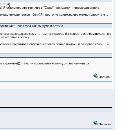
ОСТЬ))
) Я объясняю это тем ,что в "Орле" происходит перемешивание в
только человеческое . блин)Я просто не понимаю,что можно говорить,что
те как" - без Орла как бы руля и ветрил...
отела сказть..даже кому то там не удалось бы вывести из ловушек..но это
е готовые к этому...
ытолось вырваться бабочка..человек решил помочь и разорвал кокон... и
е стремно)))))) а если поцеловать коленку..то наполнишься
Записан
Записан