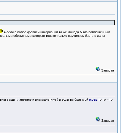
А если в более древней инкарнации та же монада была воплощенным
осатыми обезьянами,которые только-только научились брать в лапы
Записан
абавны ваши планетяне и инапланетяне ) и если ты брат мой
жрец
то то ,что
Записан