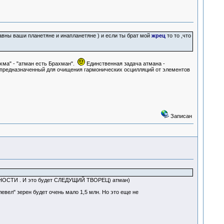
абавны ваши планетяне и инапланетяне ) и если ты брат мой
жрец
то то ,что
ма" - "атман есть Брахман".
Единственная задача атмана -
,предназначенный для очищения гармонических осцилляций от элементов
Записан
ЛЬНОСТИ . И это будет СЛЕДУЩИЙ ТВОРЕЦ) атман)
левел" зерен будет очень мало 1,5 млн. Но это еще не