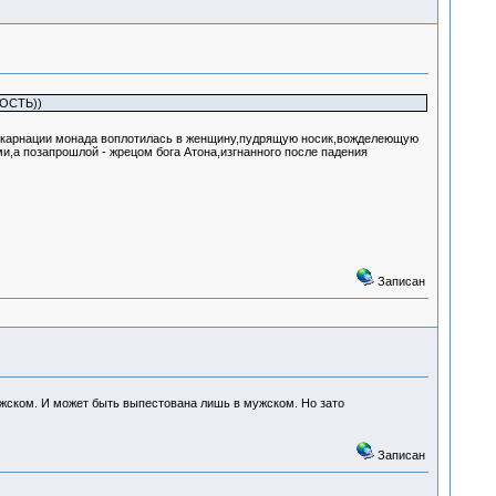
НОСТЬ))
нкарнации монада воплотилась в женщину,пудрящую носик,вожделеющую
,а позапрошлой - жрецом бога Атона,изгнанного после падения
Записан
ужском. И может быть выпестована лишь в мужском. Но зато
Записан