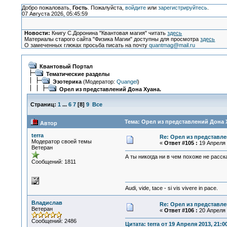
Добро пожаловать,
Гость
. Пожалуйста,
войдите
или
зарегистрируйтесь
.
07 Августа 2026, 05:45:59
Новости:
Книгу С.Доронина "Квантовая магия" читать
здесь
Материалы старого сайта "Физика Магии" доступны для просмотра
здесь
О замеченных глюках просьба писать на почту
quantmag@mail.ru
Квантовый Портал
Тематические разделы
Эзотерика
(Модератор:
Quangel
)
Орел из представлений Дона Хуана.
Страниц:
1
...
6
7
[
8
]
9
Все
Тема: Орел из представлений Дона Х
Автор
terra
Re: Орел из представле
Модератор своей темы
«
Ответ #105 :
19 Апреля 
Ветеран
А ты никогда ни в чем похоже не расс
Сообщений: 1811
Audi, vide, tace - si vis vivere in pace.
Владислав
Re: Орел из представле
Ветеран
«
Ответ #106 :
20 Апреля 
Сообщений: 2486
Цитата: terra от 19 Апреля 2013, 21:0