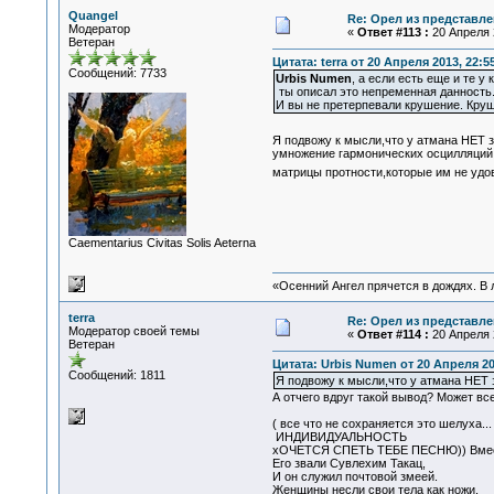
Quangel
Re: Орел из представле
Модератор
«
Ответ #113 :
20 Апреля 2
Ветеран
Цитата: terra от 20 Апреля 2013, 22:5
Сообщений: 7733
Urbis Numen
, а если есть еще и те у
ты описал это непременная данность.
И вы не претерпевали крушение. Круш
Я подвожу к мысли,что у атмана НЕТ з
умножение гармонических осцилляций 
матрицы протности,которые им не уд
Сaementarius Civitas Solis Aeterna
«Осенний Ангел прячется в дождях. В л
terra
Re: Орел из представле
Модератор своей темы
«
Ответ #114 :
20 Апреля 2
Ветеран
Цитата: Urbis Numen от 20 Апреля 20
Сообщений: 1811
Я подвожу к мысли,что у атмана НЕТ 
А отчего вдруг такой вывод? Может 
( все что не сохраняется это шелуха..
ИНДИВИДУАЛЬНОСТЬ
хОЧЕТСЯ СПЕТЬ ТЕБЕ ПЕСНЮ)) Вмес
Его звали Сувлехим Такац,
И он служил почтовой змеей.
Женщины несли свои тела как ножи,