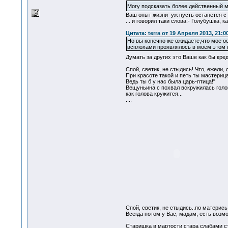
Могу подсказать более действенный 
Ваш опыт жизни уж пусть останется с В
... и говорил таки слова:- Голубушка,
Цитата: terra от 19 Апреля 2013, 21:0
Но вы конечно же ожидаете,что мое о
всплохами проявлялось в моем этом 
Думать за других это Ваше как бы кр
Спой, светик, не стыдись! Что, ежели, 
При красоте такой и петь ты мастерица
Ведь ты б у нас была царь-птица!"
Вещуньина с похвал вскружилась голо
как голова кружится...
....
Спой, светик, не стыдись..по материс
Всегда потом у Вас, мадам, есть возм
Старишка в мартости стара слабами с