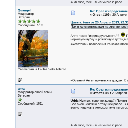
Audi, vide, tace - si vis vivere in pace.
Quangel
Re: Орел из представле
Модератор
«
Ответ #109 :
20 Апреля 
Ветеран
Цитата: terra от 20 Апреля 2013, 22:3
Сообщений: 7733
Так я же ответила вам на этот воп
А что такое "индивидуальность"?
П
норковую шубку и рожающую детей,а в
Ахетатона и вознесения Ра,какая име
Сaementarius Civitas Solis Aeterna
«Осенний Ангел прячется в дождях. В л
terra
Re: Орел из представле
Модератор своей темы
«
Ответ #110 :
20 Апреля 2
Ветеран
Urbis Numen
, конечно жреца)) Привет
Сообщений: 1811
Всё очень сложно в текущей рассе. В
воплотившись в женском теле ты смо
Audi, vide, tace - si vis vivere in pace.