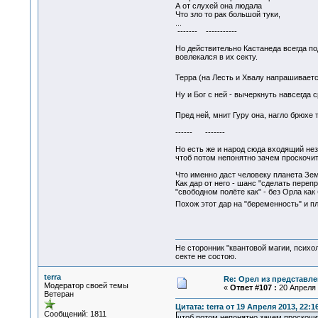
А от слухей она людала
Что зло то рак большой туки,
...
------- -----------
Но действительно Кастанеда всегда по
вовлекался в их секту.
Терра (на Лесть и Хвалу напрашивае
Ну и Бог с ней - вычеркнуть навсегда 
Пред ней, мнит Гуру она, нагло брюхе
------ -------
Но есть же и народ сюда входящий нез
чтоб потом непонятно зачем проскочи
Что именно даст человеку планета Земл
Как дар от него - шанс "сделать переп
"свободном полёте как" - без Орла как 
Похож этот дар на "беременность" и п
Не сторонник "квантовой магии, психо
секте не состою.
terra
Re: Орел из представле
Модератор своей темы
«
Ответ #107 :
20 Апреля 
Ветеран
Цитата: terra от 19 Апреля 2013, 22:1
Сообщений: 1811
чтоб потом непонятно зачем проскочи