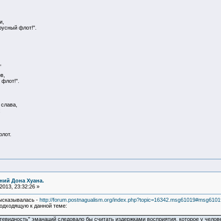
и,
русный флот!".
,
в,
 флот!".
 слава,
;
флот.
ний Дона Хуана.
013, 23:32:26 »
ысказывалась -
http://forum.postnagualism.org/index.php?topic=16342.msg61019#msg6101
подходящую к данной теме:
итевидность" эманаций следовало бы считать издержками восприятия, которое у чело