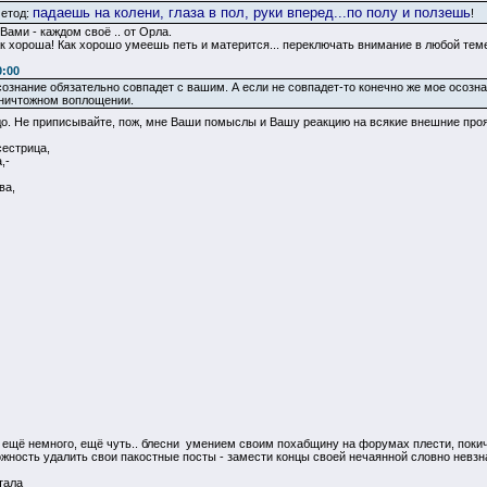
падаешь на колени, глаза в пол, руки вперед...по полу и ползешь
метод:
!
ами - каждом своё .. от Орла.
 как хороша! Как хорошо умеешь петь и матерится... переключать внимание в любой тем
0:00
сознание обязательно совпадет с вашим. А если не совпадет-то конечно же мое осозн
ничтожном воплощении.
едо. Не приписывайте, пож, мне Ваши помыслы и Вашу реакцию на всякие внешние проя
сестрица,
,-
ва,
ь ещё немного, ещё чуть.. блесни умением своим похабщину на форумах плести, покич
ожность удалить свои пакостные посты - замести концы своей нечаянной словно невзн
тала