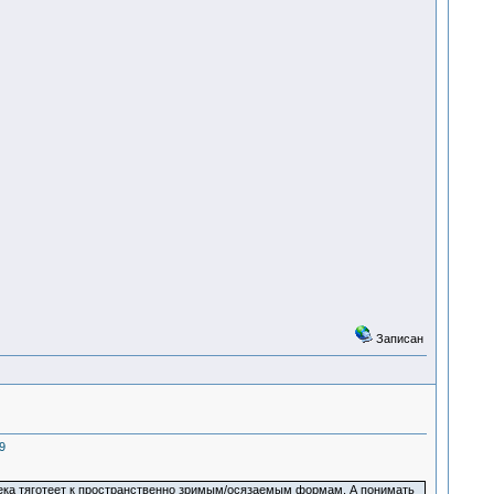
Записан
9
века тяготеет к пространственно зримым/осязаемым формам. А понимать