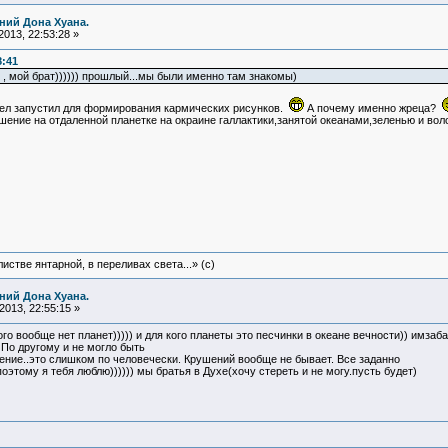
ний Дона Хуана.
013, 22:53:28 »
8:41
 , мой брат)))))) прошлый...мы были именно там знакомы)
сел запустил для формирования кармических рисунков.
А почему именно жреца?
шение на отдаленной планетке на окраине галлактики,занятой океанами,зеленью и вол
истве янтарной, в переливах света...» (c)
ний Дона Хуана.
013, 22:55:15 »
 кого вообще нет планет))))) и для кого планеты это песчинки в океане вечности)) имз
По другому и не могло быть
ение..это слишком по человечески. Крушений вообще не бывает. Все заданно
поэтому я тебя люблю)))))) мы братья в Духе(хочу стереть и не могу.пусть будет)