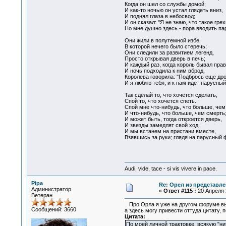
Когда он шел со службы домой;
И как-то ночью он устал глядеть вниз,
И поднял глаза в небосвод;
И он сказал: "Я не знаю, что такое грех
Но мне душно здесь - пора вводить па
Они жили в полутемной избе,
В которой нечего было стеречь;
Они следили за развитием легенд,
Просто открывая дверь в печь;
И каждый раз, когда король бывал прав
И ночь подходила к ним вброд,
Королева говорила: "Подбрось еще дро
И я люблю тебя, и к нам идет парусный
Так сделай то, что хочется сделать,
Спой то, что хочется спеть.
Спой мне что-нибудь, что больше, чем
И что-нибудь, что больше, чем смерть
И может быть, тогда откроется дверь,
И звезды замедлят свой ход,
И мы встанем на пристани вместе,
Взявшись за руки; глядя на парусный 
Audi, vide, tace - si vis vivere in pace.
Pipa
Re: Орел из представле
Администратор
«
Ответ #115 :
20 Апреля 2
Ветеран
Про Орла я уже на другом форуме в
Сообщений: 3660
а здесь могу привести оттуда цитату, 
Цитата:
По моей личной трактовке, всякую "н