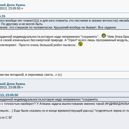
ний Дона Хуана.
013, 23:05:50 »
5:15
 кого вообще нет планет))))) и для кого планеты это песчинки в океане вечности)) имз
 По другому и не могло быть
ение..это слишком по человечески. Крушений вообще не бывает. Все заданно
аданной индивидуальности,которую надо непременно "сохранять"...
"Аям Атма Брах
в своей изначально бессмертной природе. А "Орел" всего лишь программный модуль
овлетворяют. Просто очень большой робот-пылесос.
истве янтарной, в переливах света...» (c)
ний Дона Хуана.
013, 23:08:08 »
13, 23:05:50
заданной индивидуальности,которую надо непременно "сохранять
все с точностью наоборот? У Атмана задача выпестование именно такой ИНДИВИДУА
. мыло... ) Еще было сказано,чо в конце времен(текущей рассы) "отделяться зерна от п
те С БГ