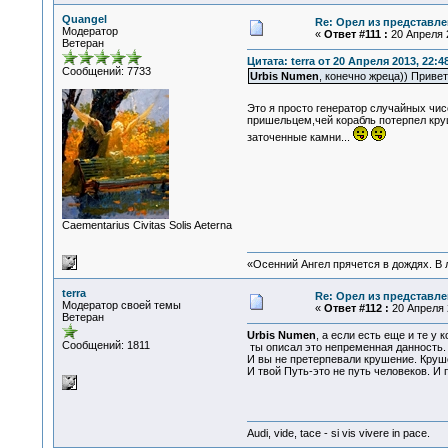
Quangel
Re: Орел из представле
Модератор
«
Ответ #111 :
20 Апреля 2
Ветеран
Цитата: terra от 20 Апреля 2013, 22:4
Сообщений: 7733
Urbis Numen
, конечно жреца)) Привет
Это я просто генератор случайных чи
пришельцем,чей корабль потерпел кру
заточенные камни...
Сaementarius Civitas Solis Aeterna
«Осенний Ангел прячется в дождях. В л
terra
Re: Орел из представле
Модератор своей темы
«
Ответ #112 :
20 Апреля 2
Ветеран
Urbis Numen
, а если есть еще и те у
Сообщений: 1811
ты описал это непременная данность. 
И вы не претерпевали крушение. Круш
И твой Путь-это не путь человеков. И 
Audi, vide, tace - si vis vivere in pace.