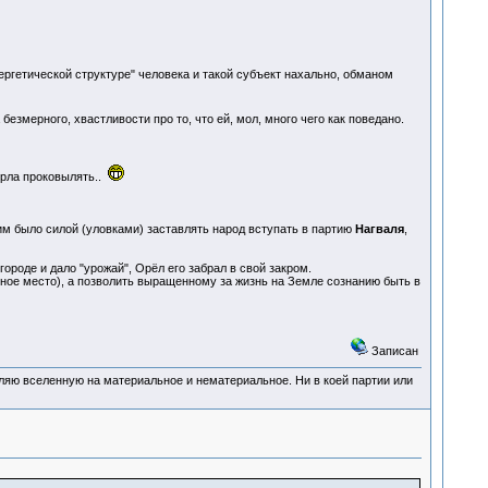
ергетической структуре" человека и такой субъект нахально, обманом
безмерного, хвастливости про то, что ей, мол, много чего как поведано.
Орла проковылять..
им было силой (уловками) заставлять народ вступать в партию
Нагваля
,
городе и дало "урожай", Орёл его забрал в свой закром.
мное место), а позволить выращенному за жизнь на Земле сознанию быть в
Записан
деляю вселенную на материальное и нематериальное. Ни в коей партии или