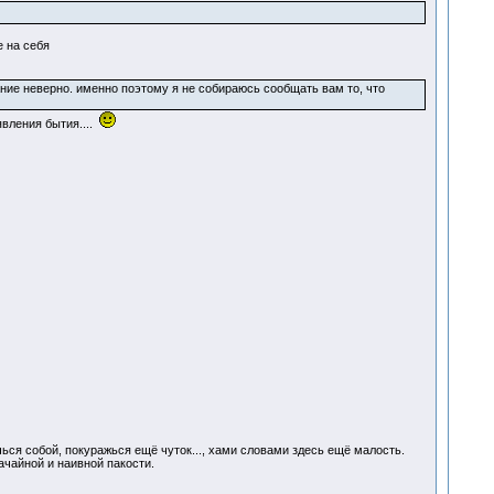
е на себя
ание неверно. именно поэтому я не собираюсь сообщать вам то, что
вления бытия....
ься собой, покуражься ещё чуток..., хами словами здесь ещё малость.
ачайной и наивной пакости.