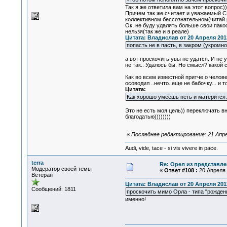
Так я же ответила вам на этот воп
Причем так же считает и уважаемый С
коллективном бессознательном(читай 
Ок, не буду удалять больше свои пако
нельзя(так же и в реале)
Цитата: Владислав от 20 Апреля 2013
попасть не в пасть, в закром (укромн
а вот проскочить увы не удатся. И не 
не так.. Удалось бы. Но смысл? какой
Как во всем известной притче о челов
осоводил ..нечто..еще не бабочку... и 
Цитата:
Как хорошо умеешь петь и матерится.
Это не есть моя цель)) переключать вн
благодатью))))))))
«
Последнее редактирование: 21 Апрел
Audi, vide, tace - si vis vivere in pace.
terra
Re: Орел из представле
Модератор своей темы
«
Ответ #108 :
20 Апреля 
Ветеран
Цитата: Владислав от 20 Апреля 2013
Сообщений: 1811
проскочить мимо Орла - типа "рожден
именно!