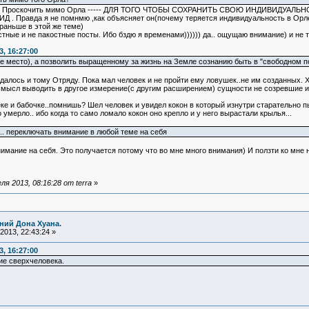
рос)) Проскочить мимо Орла ----- ДЛЯ ТОГО ЧТОБЫ СОХРАНИТЬ СВОЮ ИНДИВИДУАЛЬН
ИД . Правда я не помнмю ,как объясняет он(почему теряется индивидуальность в Орле
раньше в этой же теме)
стные и не пакостные посты. Ибо бздю я временами)))))) да.. ощущаю внимание) и не 
, 16:27:00
ое место), а позволить выращенному за жизнь на Земле сознанию быть в "свободном полё
удалось и тому Отряду. Пока мал человек и не пройти ему ловушек..не им созданных. Х
 смысл выводить в другое измерение(с другим расширением) сущности не созревшие и н
еке и бабочке..помнишь? Шел человек и увидел кокон в который изнутри старательно п
то умерло.. ибо когда то само ломало кокон оно крепло и у него вырастали крылья...
.. переключать внимание в любой теме на себя
имание на себя. Это получается потому что во мне много внимания) И ползти ко мне н
я 2013, 08:16:28 от terra
»
ний Дона Хуана.
2013, 22:43:24 »
, 16:27:00
ие сверхчеловека.