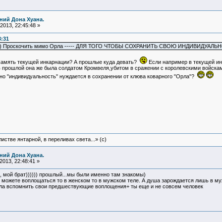
ний Дона Хуана.
2013, 22:45:48 »
3:31
рос)) Проскочить мимо Орла ----- ДЛЯ ТОГО ЧТОБЫ СОХРАНИТЬ СВОЮ ИНДИВИДУАЛЬ
амять текущей инкарнации? А прошлые куда девать?
Если например в текущей и
 прошлой она же была солдатом Кромвеля,убитом в сражении с королевскими войсками
нно "индивидуальность" нуждается в сохранении от клюва коварного "Орла"?
истве янтарной, в переливах света...» (c)
ний Дона Хуана.
013, 22:48:41 »
 , мой брат)))))) прошлый...мы были именно там знакомы)
ы можете воплощаться то в женском то в мужском теле. А душа зарождается лишь в м
гла вспомнить свои предшествующие воплощения+ ты еще и не совсем человек