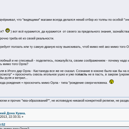
дчёркивал, что "видящими" магами всегда делался некий отбор из толпы по особой "эн
тся?
) вот всё куражится, да куражится от своего за предельного знания, зазнайства 
срочно треба её из своей реальности.
 требует ползать или ту самую драную козу выискивать, чтоб мимо неё ако мимо того 
лобный и не спесивый - поделитесь, пожалуйста, своим соображением - почему надо 
ть мимо того Орла?
я в Итого дар Орла - Кастанеда все же не сказал. Сознание в коконе было как бы на о
росмотр" = проскочить сквозь игольное ушко и уже по
пасть
не в пасть, в закром (укро
бы руля и ветрил...
лода рождения = проскочить мимо Орла - типа "рождение сверхчеловека.
логии и прочих "ква-образований"", не исповедую никакой конкретной религии, не раз
ний Дона Хуана.
2013, 22:33:31 »
6:52
ть мимо того Орла?