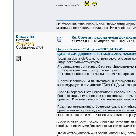
содержанием?
Не сторонник "квантовой магии, психологии и проч
материальное и нематериальное. Ни в коей партии
Владислав
Re: Орел из представлений Дона Хуан
Ветеран
«
Ответ #93 :
18 Апреля 2013, 16:15:12 »
Сообщений: 2486
Цитата: terra от 05 Апреля 2007, 14:15:41
Цитата: С.И. Доронин от 11 Марта 2007, 02:35:0
Если говорить об Орле, то, возможно, это эгрег
виде локальной структуры.
Я совершенно согласна с Сергеем Ивановичем,что
- это христианский эгрегор. и так далее.
И совершенно не согласна , с тем что "проскоч
Сергей Иванович! А вы пытались анализировать д
конфигурации. и с участием "Силы" ( Духа...котор
Все эти эгрегоры-это неизбежное и совсем
не
Зло
бессознательным,которое и концентрируется имен
принцип. И всему этому можно найти аналогию в 
Развитие коллективным бессознательным и объ
происходит перераспределение полученного опыт
Прошло более пяти лет - что же изменилось в раз
Внесена ли ясность, зачем и почему нагвалям лин
особым природными (врожденным) признакам в пар
Это действо (избрать = из брани, избранный) похо