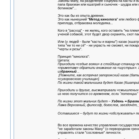
Законы ману, на разделение социума на касты и вар
папа брахман или кшатрий и сыночек - шудра или ва
ботинком"...
Это как бы из опыта древних.
Это как нынешний "
Метод кинолога
" или любого 
приплода, отбраковка молодняка...
Кого в "расход" - не жилец, кого оставить "на плем
ученой собакой, этот будет двор охранять, скот паст
Или (у людей - были "касты и варны") казак (кшатр
типа "ни то ни сё" - ни украсть не сможет, ни пок
"черты и резы".
Принцип "кинолога":
Цитата:
Приходили «седые вояки» в стойбище-станицу-по
«приметам» обратили внимание на «шустрых». И в
из
бранный
..
[Помните, как встречал запорожский казак (бать
«суворовского училища»].
По жизни такой мальчишка будет Казак (Кшатрий)
Приходили и другие, высматривали «смышленых» 
из него получится со временем, если "потенции" 
По жизни этот мальчик будет –
Уздень = Брахм
Лама Верховный, философ, богослов, звездочёт, 
Оставшиеся – будут по жизни «обслуживать» п
Во все времена качество управления государством
"не заработали законы Ману" (о первородном грехе
управлять стали "сословные" личности.