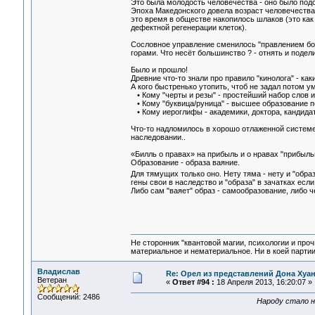
Это была молодость человечества - оно было подо
Эпоха Македонского довела возраст человечества 
это время в обществе накопилось шлаков (это как
дефектной регенерации клеток).
Сословное управление сменилось "правлением боль
горами. Что несёт большинство ? - отнять и подели
Было и прошло!
Древние что-то знали про правило "кинолога" - каки
А кого быстренько утопить, чтоб не задал потом 
• Кому "черты и резы" - простейший набор слов и
• Кому "буквица/руница" - высшее образование п
• Кому иероглифы - академики, доктора, кандида
Что-то надломилось в хорошо отлаженной системе 
наследовании..
«Билль о правах» на прибыль и о нравах "прибыльни
Образование - образа ваяние.
Для тямущих только оно. Нету тяма - нету и "образ
гены свои в наследство и "образа" в зачатках если 
Либо сам "ваяет" образ - самообразование, либо че
Не сторонник "квантовой магии, психологии и проч
материальное и нематериальное. Ни в коей партии
Владислав
Re: Орел из представлений Дона Хуан
Ветеран
«
Ответ #94 :
18 Апреля 2013, 16:20:07 »
Сообщений: 2486
Народу стало н