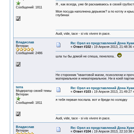
Я , как всегда, уже бл раскаиваюсь в своей грубос
Сообщений: 1811
Моя посуда наполнена дерьмом? а по котлу и кры
глубинах
Audi, vide, tace - si vis vivere in pace.
Владислав
Re: Орел из представлений Дона Хуан
Ветеран
«
Ответ #102 :
19 Апреля 2013, 21:48:36 
Сообщений: 2486
шла ты бы домой не спеша, пенелопа..
Не сторонник "квантовой магии, психологии и проч
материальное и нематериальное. Ни в коей партии
terra
Re: Орел из представлений Дона Хуан
Модератор своей темы
«
Ответ #103 :
19 Апреля 2013, 21:49:27 
Ветеран
я тебя первая послала. вот и бреди по холодку
Сообщений: 1811
Audi, vide, tace - si vis vivere in pace.
Владислав
Re: Орел из представлений Дона Хуан
Ветеран
«
Ответ #104 :
19 Апреля 2013, 22:10:38 