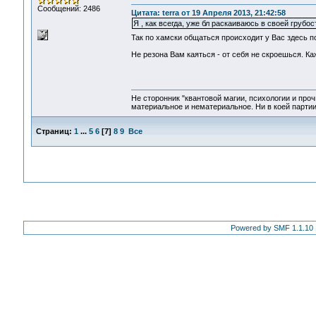
Сообщений: 2486
Цитата: terra от 19 Апреля 2013, 21:42:58
Я , как всегда, уже бл раскаиваюсь в своей грубо
Так по хамски общаться происходит у Вас здесь пост
Не резона Вам каяться - от себя не скроешься. Каж
Не сторонник "квантовой магии, психологии и проч
материальное и нематериальное. Ни в коей партии
Страниц:
1
...
5
6
[
7
]
8
9
Все
Powered by SMF 1.1.10