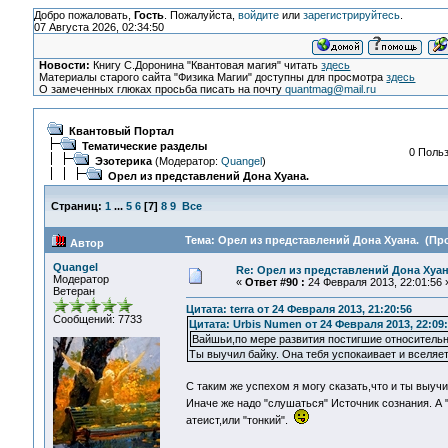
Добро пожаловать,
Гость
. Пожалуйста,
войдите
или
зарегистрируйтесь
.
07 Августа 2026, 02:34:50
Новости:
Книгу С.Доронина "Квантовая магия" читать
здесь
Материалы старого сайта "Физика Магии" доступны для просмотра
здесь
О замеченных глюках просьба писать на почту
quantmag@mail.ru
Квантовый Портал
Тематические разделы
0 Польз
Эзотерика
(Модератор:
Quangel
)
Орел из представлений Дона Хуана.
Страниц:
1
...
5
6
[
7
]
8
9
Все
Тема: Орел из представлений Дона Хуана. (Про
Автор
Quangel
Re: Орел из представлений Дона Хуан
Модератор
«
Ответ #90 :
24 Февраля 2013, 22:01:56 
Ветеран
Цитата: terra от 24 Февраля 2013, 21:20:56
Сообщений: 7733
Цитата: Urbis Numen от 24 Февраля 2013, 22:09
Вайшьи,по мере развития постигшие относительн
Ты выучил байку. Она тебя успокаивает и вселяет
C таким же успехом я могу сказать,что и ты выучи
Иначе же надо "слушаться" Источник сознания. А
атеист,или "тонкий".