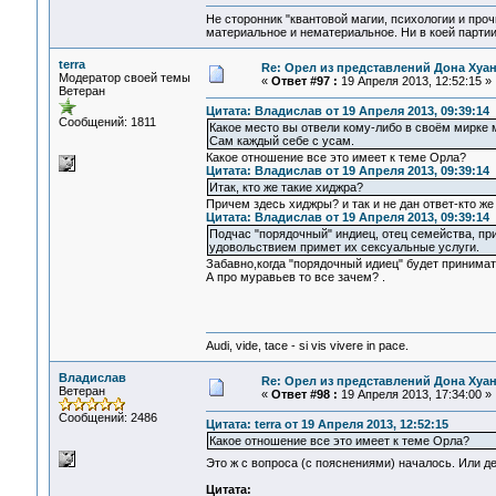
Не сторонник "квантовой магии, психологии и проч
материальное и нематериальное. Ни в коей партии
terra
Re: Орел из представлений Дона Хуан
Модератор своей темы
«
Ответ #97 :
19 Апреля 2013, 12:52:15 »
Ветеран
Цитата: Владислав от 19 Апреля 2013, 09:39:14
Сообщений: 1811
Какое место вы отвели кому-либо в своём мирке м
Сам каждый себе с усам.
Какое отношение все это имеет к теме Орла?
Цитата: Владислав от 19 Апреля 2013, 09:39:14
Итак, кто же такие хиджра?
Причем здесь хиджры? и так и не дан ответ-кто 
Цитата: Владислав от 19 Апреля 2013, 09:39:14
Подчас "порядочный" индиец, отец семейства, при
удовольствием примет их сексуальные услуги.
Забавно,когда "порядочный идиец" будет принимать
А про муравьев то все зачем? .
Audi, vide, tace - si vis vivere in pace.
Владислав
Re: Орел из представлений Дона Хуан
Ветеран
«
Ответ #98 :
19 Апреля 2013, 17:34:00 »
Сообщений: 2486
Цитата: terra от 19 Апреля 2013, 12:52:15
Какое отношение все это имеет к теме Орла?
Это ж с вопроса (с пояснениями) началось. Или 
Цитата: