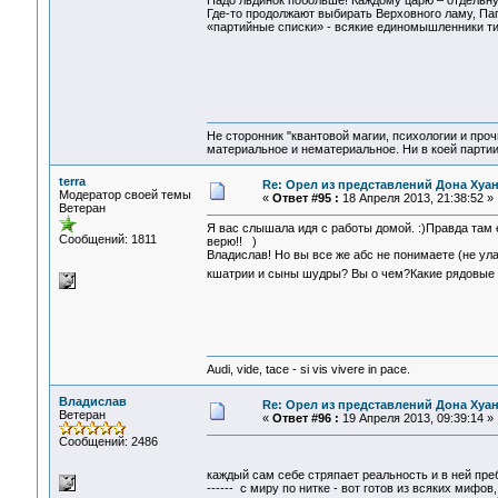
Надо льдинок побольше! Каждому царю – отдельную
Где-то продолжают выбирать Верховного ламу, Пап
«партийные списки» - всякие единомышленники тип
Не сторонник "квантовой магии, психологии и проч
материальное и нематериальное. Ни в коей партии
terra
Re: Орел из представлений Дона Хуан
Модератор своей темы
«
Ответ #95 :
18 Апреля 2013, 21:38:52 »
Ветеран
Я вас слышала идя с работы домой. :)Правда там 
Сообщений: 1811
верю!! )
Владислав! Но вы все же абс не понимаете (не улав
кшатрии и сыны шудры? Вы о чем?Какие рядовые к
Audi, vide, tace - si vis vivere in pace.
Владислав
Re: Орел из представлений Дона Хуан
Ветеран
«
Ответ #96 :
19 Апреля 2013, 09:39:14 »
Сообщений: 2486
каждый сам себе стряпает реальность и в ней преб
------ с миру по нитке - вот готов из всяких мифо