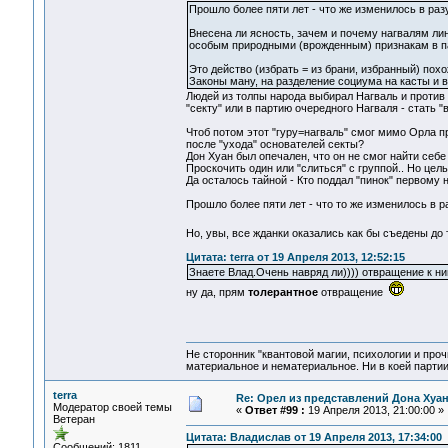
Прошло более пяти лет - что же изменилось в ра
Внесена ли ясность, зачем и почему нагвалям ли
особым природными (врожденным) признакам в па
Это действо (избрать = из брани, избранный) пох
Законы ману, на разделение социума на касты и в
Людей из толпы народа выбирал Нагваль и против 
"секту" или в партию очередного Нагваля - стать 
Чтоб потом этот "гуру=нагваль" смог мимо Орла п
после "ухода" основателей секты?
Дон Хуан был опечален, что он не смог найти себе
Проскочить один или "слиться" с группой.. Но це
Да осталось тайной - Кто поддал "пинок" первому 
Прошло более пяти лет - что то же изменилось в 
Но, увы, все жданки оказались как бы съедены д
Цитата: terra от 19 Апреля 2013, 12:52:15
Знаете Влад.Очень навряд ли)))) отвращение к ни
ну да, прям
толерантное
отвращение
Не сторонник "квантовой магии, психологии и проч
материальное и нематериальное. Ни в коей партии
terra
Re: Орел из представлений Дона Хуан
Модератор своей темы
«
Ответ #99 :
19 Апреля 2013, 21:00:00 »
Ветеран
Цитата: Владислав от 19 Апреля 2013, 17:34:00
Сообщений: 1811