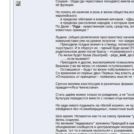
Социум - Орда (до «крестовых походов») имела на
её функции.
Но понять её наличие и роль в жизни общества во
европейского:
· в пределах обитания и влияния кипчаков - «Деш
· в пределах расселения народов, к которым пр
По Далю - *
Узда
- нравственная сила, средства, и
известных границах.*
Льдина (общее религиозное пространство) начала 
коммунистами уже на уровне лозунгов - «от каждо
· Приходили «седые вояки» в станицу, посмотрят 
«шустрых». И в «бурсу» их - гарный буде казак! [
родительском доме после бурсы – «суворовского 
По жизни будет Казак (Кшатрий) - рядо_
вой
, дес
· …., если выживет!
· Приходили и другие, высматривали «смышленых
Брахман (так же жизнь со своими «ступеньками») 
· Оставшиеся – будут по жизни «обслуживать» пе
Со временем из первых двух Первых лиц власть д
«Отказалось от принципа» – появились мысли «я -
Срочно меняем конституцию в различных формах п
правда»=«Яса Чингисхана».
Стать царём можно только по рождению, а не "осо
Культура передастся вместе с генами отца-матери 
Не надо никого подымать на «белой кошме», не ну
обойдёмся без «Семибоярщины», поместные выб
Шло время. Незаметно как-то на смену прежним "
жизнь социума.
Но желание "лидировать" заложено Природой в к
объединения сообществ и централизации неограни
Льдина тут-то и начала «колоться» с ускорением.