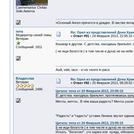
Сaementarius Civitas
Solis Aeterna
«Осенний Ангел прячется в дождях. В листве янтарн
terra
Re: Орел из представлений Дона Хуан
Модератор своей темы
«
Ответ #91 :
24 Февраля 2013, 22:05:15 
Ветеран
Кошмар в другом. С детства. находишь брильянт..пр
Сообщений: 1811
( не ищи богатств ( в том числе и духа) не на небе
Audi, vide, tace - si vis vivere in pace.
Владислав
Re: Орел из представлений Дона Хуан
Ветеран
«
Ответ #92 :
25 Февраля 2013, 08:29:02 
Сообщений: 2486
Цитата: terra от 24 Февраля 2013, 23:05:15
С детства. находишь брильянт..протягиваешь руку..
Мечты, мечты.. В чём ваша радость? Мечты ушли
"Радость" и "гадость" устами Ленина звучит один
Цитата: terra от 24 Февраля 2013, 23:05:15
( не ищи богатств ( в том числе и духа) не на небе
Искать "богатсво"- это карма или нужда, обязанно