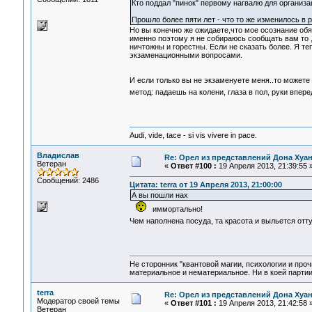
Кто поддал "пинок" первому нагвалю для организа
Прошло более пяти лет - что то же изменилось в 
Но вы конечно же ожидаете,что мое осознание обя
именно поэтому я не собираюсь сообщать вам то
ничтожны и горестны. Если не сказать более. Я т
экзаменационными вопросами.
И если только вы не экзаменуете меня..то можете
метод: падаешь на колени, глаза в пол, руки впере
Audi, vide, tace - si vis vivere in pace.
Владислав
Re: Орел из представлений Дона Хуан
Ветеран
«
Ответ #100 :
19 Апреля 2013, 21:39:55 
Сообщений: 2486
Цитата: terra от 19 Апреля 2013, 21:00:00
А вы пошли нах
иммортально!
Чем наполнена посуда, та красота и выльется от
Не сторонник "квантовой магии, психологии и проч
материальное и нематериальное. Ни в коей партии
terra
Re: Орел из представлений Дона Хуан
Модератор своей темы
«
Ответ #101 :
19 Апреля 2013, 21:42:58 
Ветеран