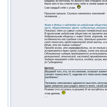
каждому встречному по жизни в нем отведено осо
Какое место вы отвели кому-либо в своём мирке м
Сам каждый себе с усам.
Прошлое прошло. Сколько сменилось поколений - 
человеков ....
....
Живя в Индии и наблюдая за индийским обществ
каст, общественных групп, субкультур, религио
Пожалуй, одно из самых сильных потрясений в
В приличном индийском обществе не принято гов
добровольном общении с ними! Хотя, впрочем, э
особенности его средние слои, довольно цинично
свет поносить представителей этой касты, а н
Итак, кто же такие хиджра?
Прежде всего, это гермафродиты, но не только (с
встречаются даже среди хиджра, хотя они вес
Обозначение хиджра предлагается использовать 
религиозной, этнической, кастовой принадлежно
Хиджра называют себя кхунса, кходжа, кусра, му
(в Гуджарате).
Цитата:
Муравей того, кто, по его мнению, полагает влияе
сможет помыслить?), наделив его теми качества
проблемы".
Человеку невозможно адекватно мыслить категори
даже уверенно рассуждать вместо меня, своей жен
Резюме (что осталось в разуме) И не пытайтесь мы
этом деянии.
.....