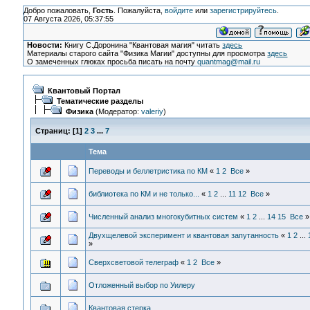
Добро пожаловать,
Гость
. Пожалуйста,
войдите
или
зарегистрируйтесь
.
07 Августа 2026, 05:37:55
Новости:
Книгу С.Доронина "Квантовая магия" читать
здесь
Материалы старого сайта "Физика Магии" доступны для просмотра
здесь
О замеченных глюках просьба писать на почту
quantmag@mail.ru
Квантовый Портал
Тематические разделы
Физика
(Модератор:
valeriy
)
Страниц:
[
1
]
2
3
...
7
Тема
Переводы и беллетристика по КМ
«
1
2
Все
»
библиотека по КМ и не только...
«
1
2
...
11
12
Все
»
Численный анализ многокубитных систем
«
1
2
...
14
15
Все
»
Двухщелевой эксперимент и квантовая запутанность
«
1
2
...
»
Сверхсветовой телеграф
«
1
2
Все
»
Отложенный выбор по Уилеру
Квантовая стерка