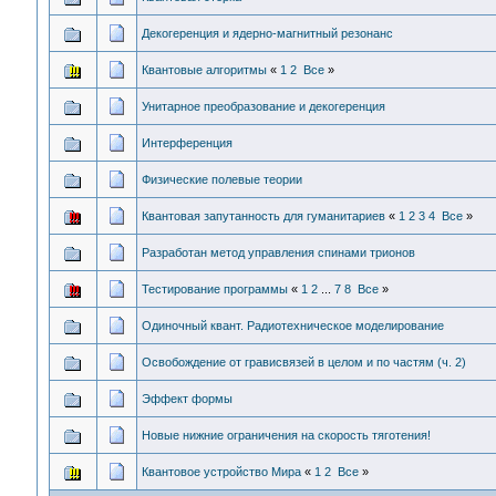
Декогеренция и ядерно-магнитный резонанс
Квантовые алгоритмы
«
1
2
Все
»
Унитарное преобразование и декогеренция
Интерференция
Физические полевые теории
Квантовая запутанность для гуманитариев
«
1
2
3
4
Все
»
Разработан метод управления спинами трионов
Тестирование программы
«
1
2
...
7
8
Все
»
Одиночный квант. Радиотехническое моделирование
Освобождение от грависвязей в целом и по частям (ч. 2)
Эффект формы
Новые нижние ограничения на скорость тяготения!
Квантовое устройство Мира
«
1
2
Все
»