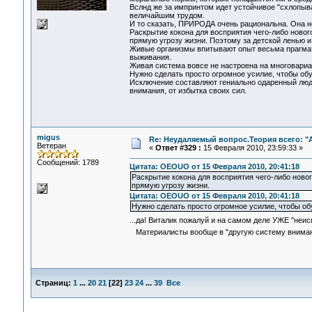
Вслнд же за импринтом идет устойчивое "схлопыван
величайшим трудом.
И то сказать, ПРИРОДА очень рациональна. Она не
Раскрытие кокона для восприятия чего-либо новог
прямую угрозу жизни. Поэтому за детской ленью и
Живые организмы впитывают опыт весьма прагмати
выживания.
Живая система вовсе не настроена на многовариа
Нужно сделать просто огромное усилие, чтобы обу
Исключение составляют гениально одаренный люд
внимания, от избытка своих сил.
migus
Re: Неудаляемый вопрос.Теория всего: "А
Ветеран
«
Ответ #329 :
15 Февраля 2010, 23:59:33 »
Сообщений: 1789
Цитата: OEOUO от 15 Февраля 2010, 20:41:18
Раскрытие кокона для восприятия чего-либо новог
прямую угрозу жизни.
Цитата: OEOUO от 15 Февраля 2010, 20:41:18
Нужно сделать просто огромное усилие, чтобы обу
...да! Виталик пожалуй и на самом деле УЖЕ "не
Материалисты вообще в "другую систему внимания"
Страниц:
1
...
20
21
[
22
]
23
24
...
39
Все