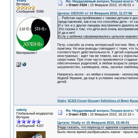
Vitaliy
Re: Неудаляемый вопрос.Теория всего: "А
Ветеран
«
Ответ #324 :
15 Февраля 2010, 15:46:01 »
Сообщений: 5586
Цитата: OEOUO от 14 Февраля 2010, 11:27:56
... Работая над проблемами с такими детьми я до
представление, как и на что способны дети - от
И у тех и у других панцирь внутреннего диалога 
Это сказки о том, что дети мол очень восприимчив
И да и нет!
Еслу у ребенка сформировалось цельное мировозз
Петр, спасибо за очень интересный постинг. Мне,
практика. Но мои выводы совпадают с теми, что т
соответствует действительности. У детей хорошая 
Материалист
иностранных - идет так же тяжело, как и у взросл
сверстники. При этом часто проявляются стадны
обеспеченных родителей, в любом возрасте уверен
шкурничество, халявщина, лень, засилье зомбоящ
Напрягать мозги - из любви к познанию - непопуля
бедной Украине, да еще в условиях насильственно
детей.
Vitaliy:
SCIES Forum
Glossary
Definitions of Magic
Высш
valeriy
Re: Неудаляемый вопрос.Теория всего: "А
Глобальный модератор
«
Ответ #325 :
15 Февраля 2010, 16:22:16 »
Ветеран
Цитата: Vitaliy от 15 Февраля 2010, 15:46:01
Сообщений: 4167
Надо сказать, что переход от идеалов социализма
Было лихое время разбрасывать камни - пршло вр