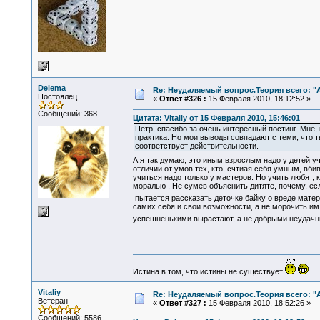
Delema
Re: Неудаляемый вопрос.Теория всего: "А
Постоялец
«
Ответ #326 :
15 Февраля 2010, 18:12:52 »
Сообщений: 368
Цитата: Vitaliy от 15 Февраля 2010, 15:46:01
Петр, спасибо за очень интересный постинг. Мне,
практика. Но мои выводы совпадают с теми, что т
соответствует действительности.
А я так думаю, это иным взрослым надо у детей у
отличии от умов тех, кто, счтиая себя умным, вб
учиться надо только у мастеров. Но учить любят, 
моралью . Не сумев объяснить дитяте, почему, ес
пытается рассказать деточке байку о вреде мате
самих себя и свои возможности, а не морочить им
успешненькими вырастают, а не добрыми неудачни
Истина в том, что истины не существует
Vitaliy
Re: Неудаляемый вопрос.Теория всего: "А
Ветеран
«
Ответ #327 :
15 Февраля 2010, 18:52:26 »
Сообщений: 5586