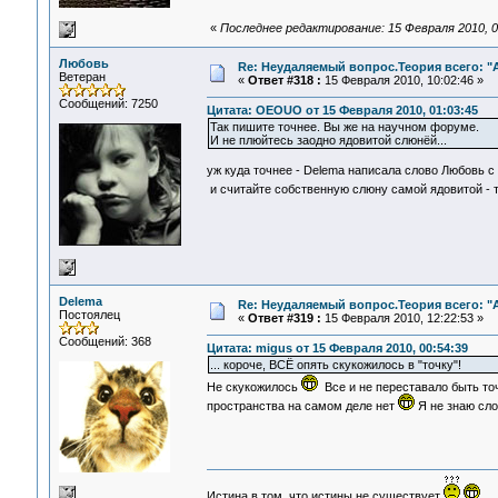
«
Последнее редактирование: 15 Февраля 2010, 
Любовь
Re: Неудаляемый вопрос.Теория всего: "А
Ветеран
«
Ответ #318 :
15 Февраля 2010, 10:02:46 »
Сообщений: 7250
Цитата: OEOUO от 15 Февраля 2010, 01:03:45
Так пишите точнее. Вы же на научном форуме.
И не плюйтесь заодно ядовитой слюнёй...
уж куда точнее - Delema написала слово Любовь с 
и считайте собственную слюну самой ядовитой - 
Delema
Re: Неудаляемый вопрос.Теория всего: "А
Постоялец
«
Ответ #319 :
15 Февраля 2010, 12:22:53 »
Сообщений: 368
Цитата: migus от 15 Февраля 2010, 00:54:39
... короче, ВСЁ опять скукожилось в "точку"!
Не скукожилось
Все и не переставало быть точк
пространства на самом деле нет
Я не знаю сло
Истина в том, что истины не существует