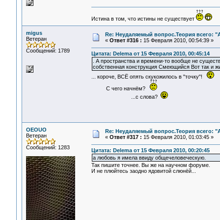
Истина в том, что истины не существует
migus
Re: Неудаляемый вопрос.Теория всего: "А
Ветеран
«
Ответ #316 :
15 Февраля 2010, 00:54:39 »
Сообщений: 1789
Цитата: Delema от 15 Февраля 2010, 00:45:14
. А пространства и времени-то вообще не существу
собственная конструкция Смеющийся Вот так и
... короче, ВСЁ опять скукожилось в "точку"!
С чего начнём?
...с слова?
OEOUO
Re: Неудаляемый вопрос.Теория всего: "А
Ветеран
«
Ответ #317 :
15 Февраля 2010, 01:03:45 »
Сообщений: 1283
Цитата: Delema от 15 Февраля 2010, 00:20:45
а любовь я имела ввиду общечеловеческую.
Так пишите точнее. Вы же на научном форуме.
И не плюйтесь заодно ядовитой слюнёй...