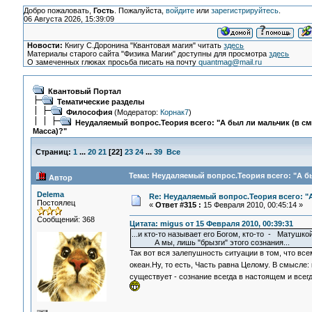
Добро пожаловать,
Гость
. Пожалуйста,
войдите
или
зарегистрируйтесь
.
06 Августа 2026, 15:39:09
Новости:
Книгу С.Доронина "Квантовая магия" читать
здесь
Материалы старого сайта "Физика Магии" доступны для просмотра
здесь
О замеченных глюках просьба писать на почту
quantmag@mail.ru
Квантовый Портал
Тематические разделы
Философия
(Модератор:
Корнак7
)
Неудаляемый вопрос.Теория всего: "А был ли мальчик (в с
Масса)?"
Страниц:
1
...
20
21
[
22
]
23
24
...
39
Все
Тема: Неудаляемый вопрос.Теория всего: "А бы
Автор
Delema
Re: Неудаляемый вопрос.Теория всего: "А
Постоялец
«
Ответ #315 :
15 Февраля 2010, 00:45:14 »
Сообщений: 368
Цитата: migus от 15 Февраля 2010, 00:39:31
...и кто-то называет его Богом, кто-то - Матушко
А мы, лишь "брызги" этого сознания...
Так вот вся залепушность ситуации в том, что всем
океан.Ну, то есть, Часть равна Целому. В смысле: 
существует - сознание всегда в настоящем и всегд