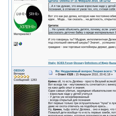
Цитата: Delema от 15 Февраля 2010, 18:12:52
...А я так думаю, это иным взрослым надо у дете
познания, в отличии от умов тех, кто, счтиая се
Вот это как раз догма, которую нам постоянно вб
идеи... Мода... так сказать... на детскость, открытос
Цитата:
... Не сумев объяснить дитяте, почему, если учи
рассказать деточке байку о вреде материальных б
Материалист
И это говоришь ты? Мудрая, интеллигентная Деле
под сползшей овечьей шкуры? Значит... успешност
граждане - они торговые контейнеры держат, даже р
Vitaliy:
SCIES Forum
Glossary
Definitions of Magic
Высш
OEOUO
Re: Неудаляемый вопрос.Теория всего: "А
Ветеран
«
Ответ #328 :
15 Февраля 2010, 20:41:18 »
Сообщений: 1283
Ерёма
ой, то есть Делёма - просто Везувий всякой
Вот всегда так - неутомимость сочетается с вине
на како-дибо опыт и знания.
Одни самые убитые, заурядные обывательские по
- взрослым надо у детей учиться
- У деток ум незомбированный
- всегда открытый для познания
Вот первые только три оглушительных "пука" в лужу
даже не охота отвечать на подобную ересь...
Ну,
Ерема
, тьфу опять! Делема... оно и видно, что
Пожалуй дети вообще-то и есть первые зомби, по
моральные нормы, которые попадаются им в среде