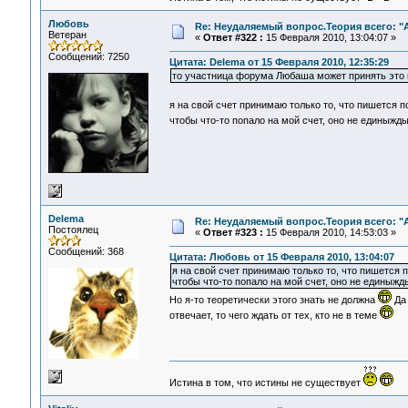
Любовь
Re: Неудаляемый вопрос.Теория всего: "А
Ветеран
«
Ответ #322 :
15 Февраля 2010, 13:04:07 »
Сообщений: 7250
Цитата: Delema от 15 Февраля 2010, 12:35:29
то участница форума Любаша может принять это 
я на свой счет принимаю только то, что пишется п
чтобы что-то попало на мой счет, оно не единыжд
Delema
Re: Неудаляемый вопрос.Теория всего: "А
Постоялец
«
Ответ #323 :
15 Февраля 2010, 14:53:03 »
Сообщений: 368
Цитата: Любовь от 15 Февраля 2010, 13:04:07
я на свой счет принимаю только то, что пишется п
чтобы что-то попало на мой счет, оно не единыжд
Но я-то теоретически этого знать не должна
Да 
отвечает, то чего ждать от тех, кто не в теме
Истина в том, что истины не существует