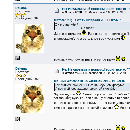
Delema
Re: Неудаляемый вопрос.Теория всего: "А
Постоялец
«
Ответ #320 :
15 Февраля 2010, 12:30:31 »
Сообщений: 368
Цитата: migus от 15 Февраля 2010, 00:54:39
С чего начнём?
...с слова?
Да, с информации
Раньше этого термина не бы
информация", ну а остальное все уже знают
Истина в том, что истины не существует
Delema
Re: Неудаляемый вопрос.Теория всего: "А
Постоялец
«
Ответ #321 :
15 Февраля 2010, 12:35:29 »
Сообщений: 368
Цитата: OEOUO от 15 Февраля 2010, 01:03:45
Так пишите точнее. Вы же на научном форуме.
И не плюйтесь заодно ядовитой слюнёй...
Здравствуйте!
С каких пор это слово "Любовь"
заглавной") буквы? Если я начну писать это слов
остальные вообще не поймут, что я пишу и при ч
слюноотделение контролируйте лучше.
Мое в 
Истина в том, что истины не существует