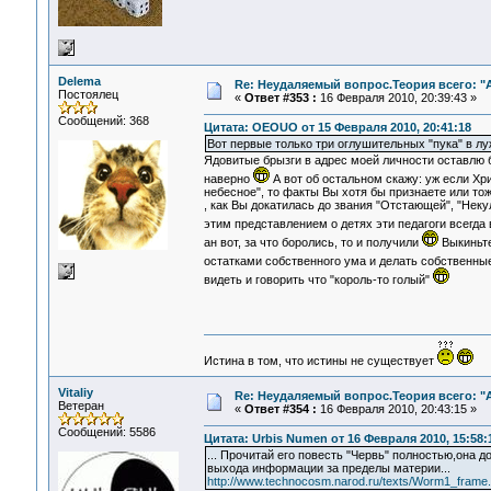
Delema
Re: Неудаляемый вопрос.Теория всего: "А
Постоялец
«
Ответ #353 :
16 Февраля 2010, 20:39:43 »
Сообщений: 368
Цитата: OEOUO от 15 Февраля 2010, 20:41:18
Вот первые только три оглушительных "пука" в луж
Ядовитые брызги в адрес моей личности оставлю бе
наверно
А вот об остальном скажу: уж если Хри
небесное", то факты Вы хотя бы признаете или тож
, как Вы докатилась до звания "Отстающей", "Некуль
этим представлением о детях эти педагоги всегда
ан вот, за что боролись, то и получили
Выкиньте
остатками собственного ума и делать собственны
видеть и говорить что "король-то голый"
Истина в том, что истины не существует
Vitaliy
Re: Неудаляемый вопрос.Теория всего: "А
Ветеран
«
Ответ #354 :
16 Февраля 2010, 20:43:15 »
Сообщений: 5586
Цитата: Urbis Numen от 16 Февраля 2010, 15:58:
... Прочитай его повесть "Червь" полностью,она д
выхода информации за пределы материи...
http://www.technocosm.narod.ru/texts/Worm1_frame