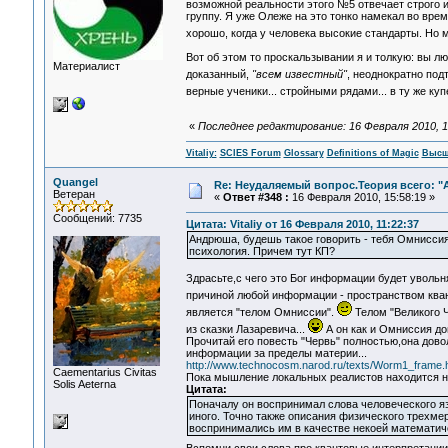
возможной реальности этого №5 отвечает строго и
группу. Я уже Олеже на это тонко намекал во врем
хорошо, когда у человека высокие стандарты. Но м
Вот об этом то проскальзывании я и толкую: вы лю
Материалист
доказанный,
"всем известный"
, неоднократно по
верные ученики... стройными рядами... в ту же куп
«
Последнее редактирование: 16 Февраля 2010, 19:
Vitaliy:
SCIES Forum
Glossary
Definitions of Magic
Высш
Quangel
Re: Неудаляемый вопрос.Теория всего: "А
Ветеран
«
Ответ #348 :
16 Февраля 2010, 15:58:19 »
Сообщений: 7735
Цитата: Vitaliy от 16 Февраля 2010, 11:22:37
Андрюша, будешь такое говорить - тебя Омниссия 
психология. Причем тут КП?
Здрасьте,с чего это Бог информации будет увольн
причиной любой информации - пространством ква
является "телом Омниссии".
Телом "Великого 
из сказки Лазаревича...
А он как и Омниссия до
Прочитай его повесть "Червь" полностью,она довол
информации за пределы материи...
http://www.technocosm.narod.ru/texts/Worm1_frame.
Сaementarius Civitas
Пока мышление локальных реалистов находится 
Solis Aeterna
Цитата:
Поначалу он воспринимал слова человеческого яз
иного. Точно также описания физического трехм
воспринимались им в качестве некоей математиче