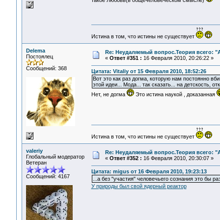
такое Любовь(в общечеловеческом смысле)
Истина в том, что истины не существует
Delema
Re: Неудаляемый вопрос.Теория всего: "А
Постоялец
«
Ответ #351 :
16 Февраля 2010, 20:26:22 »
Сообщений: 368
Цитата: Vitaliy от 15 Февраля 2010, 18:52:26
Вот это как раз догма, которую нам постоянно вб
этой идеи... Мода... так сказать... на детскость, от
Нет, не догма
Это истина наукой , доказанная
Истина в том, что истины не существует
valeriy
Re: Неудаляемый вопрос.Теория всего: "А
Глобальный модератор
«
Ответ #352 :
16 Февраля 2010, 20:30:07 »
Ветеран
Цитата: migus от 16 Февраля 2010, 19:23:13
Сообщений: 4167
...а без "участия" человечьего сознания это бы р
У природы был свой ядерный реактор