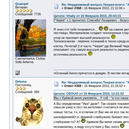
Quangel
Re: Неудаляемый вопрос.Теория всего: "А
Ветеран
«
Ответ #358 :
16 Февраля 2010, 21:11:06 »
Сообщений: 7735
Цитата: Vitaliy от 16 Февраля 2010, 20:43:15
"Червя" ч.1 прочитал. Спасибо! Лазаревич - безус
Я знал,что тебе понравится...
на самом дел
лестницы. Материализм создает техногенные стру
упор не признает высшей реальности.
Технокосмизм - перенос сознаний в техно-среду,
клетку. Почитай 2-я часть "Червя",где Великий Ч
описывает эту самую высшую реальность рациона
источника реальности.
Сaementarius Civitas
Solis Aeterna
«Осенний Ангел прячется в дождях. В листве янтарн
Delema
Re: Неудаляемый вопрос.Теория всего: "А
Постоялец
«
Ответ #359 :
16 Февраля 2010, 21:16:52 »
Сообщений: 368
Цитата: OEOUO от 16 Февраля 2010, 12:21:02
Вы с Ерёмой меня умиляете... У той - "а что такое 
А Вы определение "Ума" дали? Так скорее покажи
смысле ума) и тест на интеллект считается не 
новые тесты, т.к. в отличии от Вас им не все так я
шизофренией(т.е. формой слабоумия) бывают ве
слабоумии-то? А?
Удивили Вы меня своим детс
незнакомому, в виду отсутствия у Вас оного