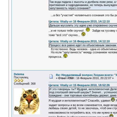
Так вода падала с высоты и долбила ложе реки, а
притяжения и гидродинамики, но теперь вынужде
запутанность через сознание?
...а без "участия" человечьего сознания это бы
Цитата: Vitaliy от 16 Февраля 2010, 14:12:10
Дальше мусолить эту идею уже откровенно скучно
...и не только тебе скучно!
Зайди на тусовку п
тоже "всё это" скучно...
Цитата: Vitaliy от 16 Февраля 2010, 14:12:10
Процесс все равно идет по объективным законам
Естественно. Ведь человек - одна из объективных
Но если "запутанность" между сознанием человек
процесса.
Delema
Re: Неудаляемый вопрос.Теория всего: "А
Постоялец
«
Ответ #350 :
16 Февраля 2010, 20:22:07 »
Сообщений: 368
Цитата: Vitaliy от 15 Февраля 2010, 18:52:26
И это говоришь ты? Мудрая, интеллигентная Делем
под сползшей овечьей шкуры? Значит... успешнос
граждане - они торговые контейнеры держат, даже р
Я мудрая и интеллигентная? Спасибо, удивил
Я
задает вопросы и во всем сомневается, видя вез
любишь своих детей, то не захочешь, чтоб они ст
невозможности потреблять все, что им нужно в н