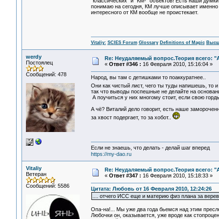
"классических" и "КМ-" объектов! Есть наши думки 
понимаю на сегодня, КМ лучше описывает именно 
интересного от КМ вообще не проистекает.
Vitaliy:
SCIES Forum
Glossary
Definitions of Magic
Высш
werdy
Re: Неудаляемый вопрос.Теория всего: "А
Постоялец
«
Ответ #346 :
16 Февраля 2010, 15:16:04 »
Сообщений: 478
Народ, вы там с детишками то поаккуратнее..
Они как чистый лист, чего ты туды напишешь, то
так что выводы поспешные не делайте на основан
А поучиться у них многому стоит, если свою горд
А чё? Виталий дело говорит, есть наше замороченно
за хвост подергает, то за хобот..
Если не знаешь, что делать - делай шаг вперед
https://my-dao.ru
Vitaliy
Re: Неудаляемый вопрос.Теория всего: "А
Ветеран
«
Ответ #347 :
16 Февраля 2010, 15:18:33 »
Сообщений: 5586
Цитата: Любовь от 16 Февраля 2010, 12:24:26
.... отчего ИСС еще и материю физ плана за вере
Опа-на!... Мы уже два года бьемся над этим прес
Любочки он, оказывается, уже вроде как стопроцен