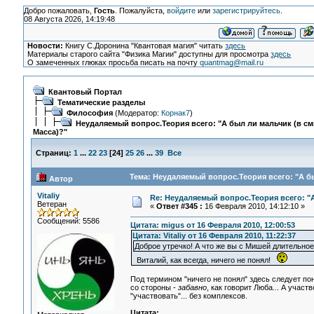
Добро пожаловать,
Гость
. Пожалуйста,
войдите
или
зарегистрируйтесь
.
08 Августа 2026, 14:19:48
Новости:
Книгу С.Доронина "Квантовая магия" читать
здесь
Материалы старого сайта "Физика Магии" доступны для просмотра
здесь
О замеченных глюках просьба писать на почту
quantmag@mail.ru
Квантовый Портал
Тематические разделы
Философия
(Модератор:
Корнак7
)
Неудаляемый вопрос.Теория всего: "А был ли мальчик (в с
Масса)?"
Страниц:
1
...
22
23
[
24
]
25
26
...
39
Все
Тема: Неудаляемый вопрос.Теория всего: "А бы
Автор
Vitaliy
Re: Неудаляемый вопрос.Теория всего: "А
Ветеран
«
Ответ #345 :
16 Февраля 2010, 14:12:10 »
Сообщений: 5586
Цитата: migus от 16 Февраля 2010, 12:00:53
Цитата: Vitaliy от 16 Февраля 2010, 11:22:37
Доброе утречко! А что же вы с Мишей длительное
Виталий, как всегда, ничего не понял!
Под термином "ничего не понял" здесь следует пони
со стороны -
забавно
, как говорит Люба... А участ
"участвовать"... без комплексов.
Цитата: