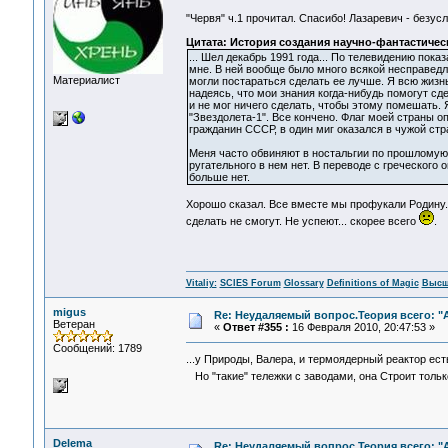
"Червя" ч.1 прочитал. Спасибо! Лазаревич - безус
Цитата: История создания научно-фантастичес
... Шел декабрь 1991 года... По телевидению пок
мне. В ней вообще было много всякой несправедли
Материалист
могли постараться сделать ее лучше. Я всю жизнь
надеясь, что мои знания когда-нибудь помогут сд
и не мог ничего сделать, чтобы этому помешать. 
"Звездолета-1". Все кончено. Флаг моей страны о
гражданин СССР, в один миг оказался в чужой стр
Меня часто обвиняют в ностальгии по прошломую. 
ругательного в нем нет. В переводе с греческого 
больше нет.
Хорошо сказал. Все вместе мы профукали Родину.
сделать не смогут. Не успеют... скорее всего
.
Vitaliy:
SCIES Forum
Glossary
Definitions of Magic
Высш
migus
Re: Неудаляемый вопрос.Теория всего: "А
Ветеран
«
Ответ #355 :
16 Февраля 2010, 20:47:53 »
Сообщений: 1789
...у Природы, Валера, и термоядерный реактор есть
Но "такие" тележки с заводами, она Строит толь
Delema
Re: Неудаляемый вопрос.Теория всего: "А