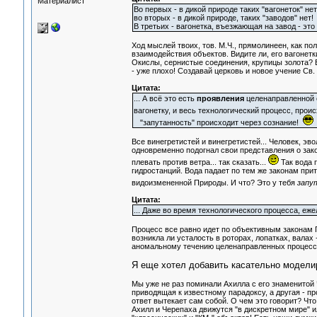
Материалист
Во первых - в дикой природе таких "вагонеток" нет
во вторых - в дикой природе, таких "заводов" нет!
В третьих - вагонетка, въезжающая на завод - это
Ход мыслей твоих, тов. М.Ч., прямолинеен, как п
взаимодействия объектов. Видите ли, его вагонет
Окислы, сернистые соединения, крупицы золота? 
- уже плохо! Создавай церковь и новое учение Св. 
Цитата:
... А всё это есть
проявления
целенаправленной с
вагонетку, и весь технологический процесс, прои
"запутанность" происходит через сознание!
а
Все винегретистей и винегретистей... Человек, э
одновременно подогнал свои представления о зак
плевать против ветра... так сказать...
Так вода 
гидростанций. Вода падает по тем же законам пр
видоизмененной Природы. И что? Это у тебя
запу
Цитата:
... Даже во время технологического процесса, еж
Процесс все равно идет по объективным законам 
возникла ли усталость в роторах, лопатках, валах
аномальному течению целенаправленных процессов
Я еще хотел добавить касательно модели
Мы уже не раз поминали Ахилла с его знаменитой 
приводящая к известному парадоксу, а другая - пр
ответ вытекает сам собой. О чем это говорит? Чт
Ахилл и Черепаха движутся "в дискретном мире" и