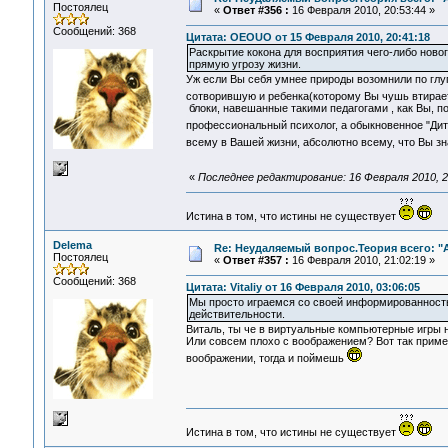
Постоялец
«
Ответ #356 :
16 Февраля 2010, 20:53:44 »
Сообщений: 368
Цитата: OEOUO от 15 Февраля 2010, 20:41:18
Раскрытие кокона для восприятия чего-либо новог
прямую угрозу жизни.
Уж если Вы себя умнее природы возомнили по глу
сотворившую и ребенка(которому Вы чушь втирает
блоки, навешанные такими педагогами , как Вы, по
профессиональный психолог, а обыкновенное "Дит
всему в Вашей жизни, абсолютно всему, что Вы зн
«
Последнее редактирование: 16 Февраля 2010, 2
Истина в том, что истины не существует
Delema
Re: Неудаляемый вопрос.Теория всего: "А
Постоялец
«
Ответ #357 :
16 Февраля 2010, 21:02:19 »
Сообщений: 368
Цитата: Vitaliy от 16 Февраля 2010, 03:06:05
Мы просто играемся со своей информированность
действительности.
Виталь, ты че в виртуальные компьютерные игры н
Или совсем плохо с воображением? Вот так пример
воображении, тогда и поймешь
Истина в том, что истины не существует