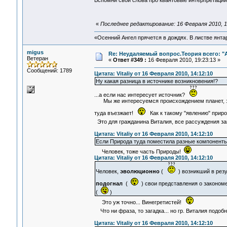
Вспомни свои слова про квантовые интерпретации
«
Последнее редактирование: 16 Февраля 2010, 1
«Осенний Ангел прячется в дождях. В листве янтарн
migus
Re: Неудаляемый вопрос.Теория всего: "А
Ветеран
«
Ответ #349 :
16 Февраля 2010, 19:23:13 »
Сообщений: 1789
Цитата: Vitaliy от 16 Февраля 2010, 14:12:10
Ну какая разница в источнике возникновения!?
...а если нас интересует источник?
Мы же интересуемся происхождением планет, звёзд.
туда въезжает!
Как к такому "явлению" прир
Это для гражданина Виталия, все рассуждения за
Цитата: Vitaliy от 16 Февраля 2010, 14:12:10
Если Природа туда поместила разные компоненты 
Человек, тоже часть Природы!
Цитата: Vitaliy от 16 Февраля 2010, 14:12:10
Человек,
эволюционно
(
) возникший в рез
подогнал
(
) свои представления о законом
(
)
Это уж точно... Винегретистей!
Что ни фраза, то загадка... но гр. Виталия подо
Цитата: Vitaliy от 16 Февраля 2010, 14:12:10