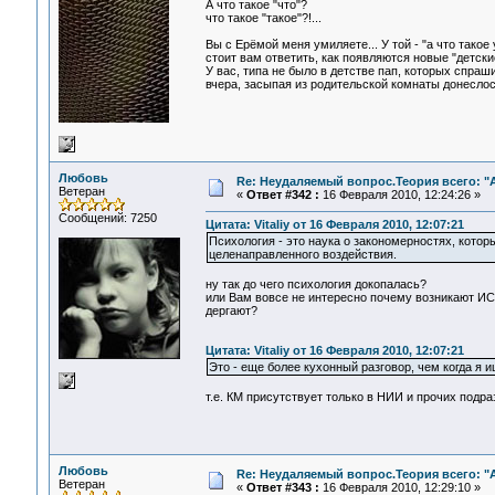
А что такое "что"?
что такое "такое"?!...
Вы с Ерёмой меня умиляете... У той - "а что такое у
стоит вам ответить, как появляются новые "детски
У вас, типа не было в детстве пап, которых спраши
вчера, засыпая из родительской комнаты донеслось
Любовь
Re: Неудаляемый вопрос.Теория всего: "А
Ветеран
«
Ответ #342 :
16 Февраля 2010, 12:24:26 »
Сообщений: 7250
Цитата: Vitaliy от 16 Февраля 2010, 12:07:21
Психология - это наука о закономерностях, кото
целенаправленного воздействия.
ну так до чего психология докопалась?
или Вам вовсе не интересно почему возникают ИС
дергают?
Цитата: Vitaliy от 16 Февраля 2010, 12:07:21
Это - еще более кухонный разговор, чем когда я 
т.е. КМ присутствует только в НИИ и прочих под
Любовь
Re: Неудаляемый вопрос.Теория всего: "А
Ветеран
«
Ответ #343 :
16 Февраля 2010, 12:29:10 »