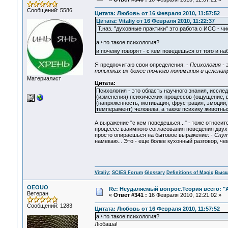
Сообщений: 5586
Цитата: Любовь от 16 Февраля 2010, 11:57:52
Цитата: Vitaliy от 16 Февраля 2010, 11:22:37
Т.наз. "духовные практики" это работа с ИСС - чи
а что такое психология?
и почему говорят - с кем поведешься от того и 
Я предпочитаю свои определения:
- Психология -
попытках их более точного понимания и целенап
Материалист
Цитата:
Психология - это область научного знания, иссл
(изменения) психических процессов (ощущение, в
(напряженность, мотивация, фрустрация, эмоции, 
темперамент) человека, а также психику животны
А выражение "с кем поведешься..." - тоже относит
процессе взаимного согласования поведения двух
просто опираешься на бытовое выражение: -
Спут
намекаю... Это - еще более кухонный разговор, че
Vitaliy:
SCIES Forum
Glossary
Definitions of Magic
Высш
OEOUO
Re: Неудаляемый вопрос.Теория всего: "А
Ветеран
«
Ответ #341 :
16 Февраля 2010, 12:21:02 »
Сообщений: 1283
Цитата: Любовь от 16 Февраля 2010, 11:57:52
а что такое психология?
Любаша!