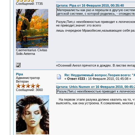
Сообщений: 7735
Цитата: Pipa от 16 Февраля 2010, 00:35:40
Материалисты как раз и перешли в другую систем
детской системе, с которой родились, - отождес
Разум,Пип,с неизбежностью приводит к логическо
не приводит,значит это всего
лишь очередное Мракобесие,называющее себя р
Сaementarius Civitas
Solis Aeterna
«Осенний Ангел прячется в дождях. В листве янтарн
Pipa
Re: Неудаляемый вопрос.Теория всего: "А
Администратор
«
Ответ #333 :
16 Февраля 2010, 01:45:08 »
Ветеран
Цитата: Urbis Numen от 16 Февраля 2010, 00:45:
Сообщений: 3660
Разум,Пип,с неизбежностью приводит к логическ
На первом этапе разума должно хватить на то, ч
выяснять, как она устроена. К сожалению, многие 