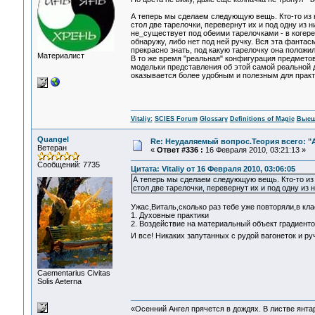
А теперь мы сделаем следующую вещь. Кто-то из н
стол две тарелочки, перевернут их и под одну из н
не_существует под обеими тарелочками - в когере
обнаружу, либо нет под ней ручку. Вся эта фантас
прекрасно знать, под какую тарелочку она положил
Материалист
В то же время "реальная" конфигурация предмето
модельки представления об этой самой реальной 
оказывается более удобным и полезным для практики
Vitaliy:
SCIES Forum
Glossary
Definitions of Magic
Высш
Quangel
Re: Неудаляемый вопрос.Теория всего: "А
Ветеран
«
Ответ #336 :
16 Февраля 2010, 03:21:13 »
Сообщений: 7735
Цитата: Vitaliy от 16 Февраля 2010, 03:06:05
А теперь мы сделаем следующую вещь. Кто-то из н
стол две тарелочки, перевернут их и под одну из н
Ужас,Виталь,сколько раз тебе уже повторяли,в к
1. Духовные практики
2. Воздействие на материальный объект градиенто
И все! Никаких запутанных с рудой вагонеток и руч
Сaementarius Civitas
Solis Aeterna
«Осенний Ангел прячется в дождях. В листве янтарн