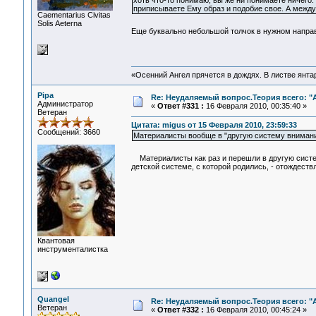
хоть что-то понимаю, вы же ни понимаете ничего.
приписываете Ему образ и подобие свое. А между
Сaementarius Civitas
Solis Aeterna
Еще буквально небольшой толчок в нужном напра
«Осенний Ангел прячется в дождях. В листве янтарн
Pipa
Re: Неудаляемый вопрос.Теория всего: "А
Администратор
«
Ответ #331 :
16 Февраля 2010, 00:35:40 »
Ветеран
Цитата: migus от 15 Февраля 2010, 23:59:33
Сообщений: 3660
Материалисты вообще в "другую систему внимания"
Материалисты как раз и перешли в другую сист
детской системе, с которой родились, - отождес
Квантовая
инструменталистка
Quangel
Re: Неудаляемый вопрос.Теория всего: "А
Ветеран
«
Ответ #332 :
16 Февраля 2010, 00:45:24 »