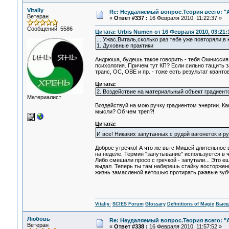
Vitaliy
Re: Неудаляемый вопрос.Теория всего: "А
Ветеран
«
Ответ #337 :
16 Февраля 2010, 11:22:37 »
Сообщений: 5586
Цитата: Urbis Numen от 16 Февраля 2010, 03:21:
... Ужас,Виталь,сколько раз тебе уже повторяли
1. Духовные практики
Андрюша, будешь такое говорить - тебя Омниссия у
психология. Причем тут КП? Если сильно тащить за
транс, ОС, ОВЕ и пр. - тоже есть результат квантов
Цитата:
2. Воздействие на материальный объект градиент
Материалист
Воздействуй на мою ручку градиентом энергии. Ка
мысли? Об чем треп?!
Цитата:
И все! Никаких запутанных с рудой вагонеток и ру
Доброе утречко! А что же вы с Мишей длительное 
на неделе. Термин "запутывание" используется в 
Либо смешали просо с гречкой - запутали... Это е
выдал. Теперь ты там наберешь стайку восторжен
жизнь замасленой ветошью протирать ржавые зу
Vitaliy:
SCIES Forum
Glossary
Definitions of Magic
Высш
Любовь
Re: Неудаляемый вопрос.Теория всего: "А
Ветеран
«
Ответ #338 :
16 Февраля 2010, 11:57:52 »