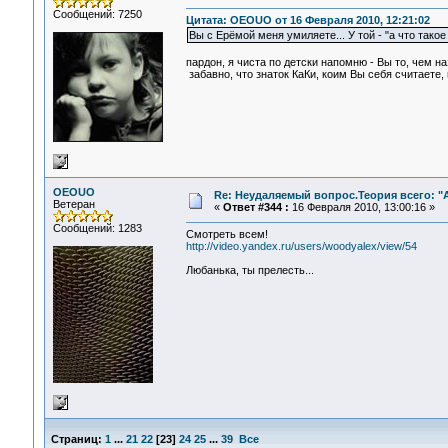
Сообщений: 7250
Цитата: OEOUO от 16 Февраля 2010, 12:21:02
Вы с Ерёмой меня умиляете... У той - "а что такое 
пардон, я чиста по детски напомню - Вы то, чем н
забавно, что знаток КаКи, коим Вы себя считаете, 
OEOUO
Re: Неудаляемый вопрос.Теория всего: "А
Ветеран
«
Ответ #344 :
16 Февраля 2010, 13:00:16 »
Сообщений: 1283
Смотреть всем!
http://video.yandex.ru/users/woodyalex/view/54
Любанька, ты прелесть...
Страниц:
1
...
21
22
[
23
]
24
25
...
39
Все