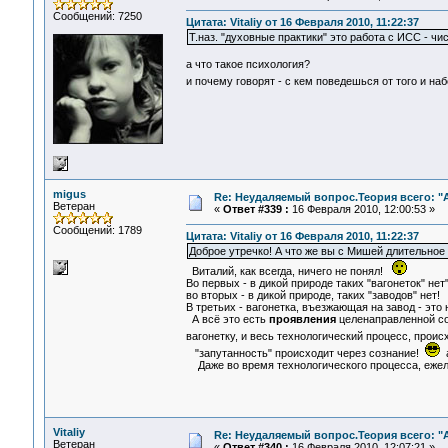
Сообщений: 7250
Цитата: Vitaliy от 16 Февраля 2010, 11:22:37
Т.наз. "духовные практики" это работа с ИСС - чи
а что такое психология?
и почему говорят - с кем поведешься от того и н
migus
Re: Неудаляемый вопрос.Теория всего: "А
Ветеран
«
Ответ #339 :
16 Февраля 2010, 12:00:53 »
Сообщений: 1789
Цитата: Vitaliy от 16 Февраля 2010, 11:22:37
Доброе утречко! А что же вы с Мишей длительное 
Виталий, как всегда, ничего не понял!
Во первых - в дикой природе таких "вагонеток" нет
во вторых - в дикой природе, таких "заводов" нет!
В третьих - вагонетка, въезжающая на завод - это 
А всё это есть
проявления
целенаправленной соз
вагонетку, и весь технологический процесс, прои
"запутанность" происходит через сознание!
а
Даже во время технологического процесса, ежели
Vitaliy
Re: Неудаляемый вопрос.Теория всего: "А
Ветеран
«
Ответ #340 :
16 Февраля 2010, 12:07:21 »