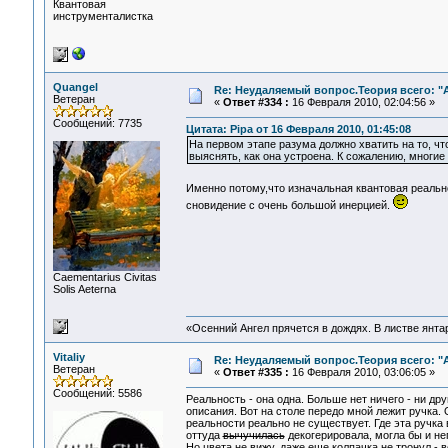
Квантовая
инструменталистка
Quangel
Re: Неудаляемый вопрос.Теория всего: "А
Ветеран
«
Ответ #334 :
16 Февраля 2010, 02:04:56 »
Сообщений: 7735
Цитата: Pipa от 16 Февраля 2010, 01:45:08
На первом этапе разума должно хватить на то, ч
выяснять, как она устроена. К сожалению, многие
Именно потому,что изначальная квантовая реаль
сновидение с очень большой инерцией.
Сaementarius Civitas
Solis Aeterna
«Осенний Ангел прячется в дождях. В листве янтарн
Vitaliy
Re: Неудаляемый вопрос.Теория всего: "А
Ветеран
«
Ответ #335 :
16 Февраля 2010, 03:06:05 »
Сообщений: 5586
Реальность - она одна. Больше нет ничего - ни др
описания. Вот на столе передо мной лежит ручка. 
реальности реально не существует. Где эта ручка
оттуда
вычучилась
декогерировала, могла бы и неп
Но цвета не вижу, даже еще колпачка не тронул - 