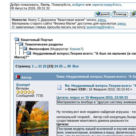
Добро пожаловать,
Гость
. Пожалуйста,
войдите
или
зарегистрируйтесь
.
08 Августа 2026, 09:31:32
Новости:
Книгу С.Доронина "Квантовая магия" читать
здесь
Материалы старого сайта "Физика Магии" доступны для просмотра
здесь
О замеченных глюках просьба писать на почту
quantmag@mail.ru
Квантовый Портал
Тематические разделы
Философия
(Модератор:
Корнак7
)
Неудаляемый вопрос.Теория всего: "А был ли мальчик (в с
Масса)?"
Страниц:
1
...
21
22
[
23
]
24
25
...
39
Все
Тема: Неудаляемый вопрос.Теория всего: "А бы
Автор
Quangel
Re: Неудаляемый вопрос.Теория всего: "А
Ветеран
«
Ответ #330 :
16 Февраля 2010, 00:10:43 »
Сообщений: 7735
Цитата: migus от 15 Февраля 2010, 23:59:33
Материалисты вообще в "другую систему внимания"
Ну почему,вот моя недавно найденая игрушка - т
нелокальной теорией... Автор сей концепции,Лаза
существвания квантового домена реальности:
Цитата:
Построив модель вашей вселенной и изучив инфор
моя, компьютерная, вложена в вашу, физическую.