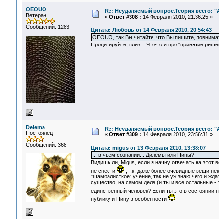
OEOUO
Re: Неудаляемый вопрос.Теория всего: "А
Ветеран
«
Ответ #308 :
14 Февраля 2010, 21:36:25 »
Сообщений: 1283
Цитата: Любовь от 14 Февраля 2010, 20:54:43
OEOUO, так Вы читайте, что Вы пишите, повнима
Процитируйте, плиз... Что-то я про "принятие решен
Delema
Re: Неудаляемый вопрос.Теория всего: "А
Постоялец
«
Ответ #309 :
14 Февраля 2010, 23:56:31 »
Сообщений: 368
Цитата: migus от 13 Февраля 2010, 13:38:07
... в чьём сознании... Дилемы или Пипы?
Видишь ли, Migus, если я начну отвечать на этот
не снести
, т.к. даже более очевидные вещи не
"шамбалисткое" учение, так не уж знаю чего и жда
существо, на самом деле (и ты и все остальные - 
единственный человек? Если ты это в состоянии 
публику и Пипу в особенности