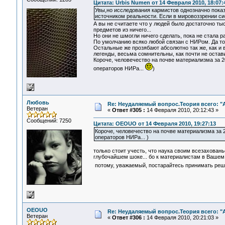
Цитата: Urbis Numen от 14 Февраля 2010, 18:07:
Увы,но исследования кармистов однозначно показ
источником реальности. Если в мировоззрении си
А вы не считаете что у людей было достаточно ты
предметов из ничего...
Но они не шмогли ничего сделать, пока не стала 
По умолчанию всяко любой связан с НИРом. Да тол
Остальные же прозябают абсолютно так же, как и 
легенды, весьма сомнительны, как почти не остав
Короче, человечество на почве материализма за 2
операторов НИРа...
)
Любовь
Re: Неудаляемый вопрос.Теория всего: "А
Ветеран
«
Ответ #305 :
14 Февраля 2010, 20:12:43 »
Сообщений: 7250
Цитата: OEOUO от 14 Февраля 2010, 19:27:13
Короче, человечество на почве материализма за 2
операторов НИРа... )
только стоит учесть, что наука своим всезахован
глубочайшем шоке... бо к материалистам в Вашем 
потому, уважаемый, постарайтесь принимать реш
OEOUO
Re: Неудаляемый вопрос.Теория всего: "А
Ветеран
«
Ответ #306 :
14 Февраля 2010, 20:21:03 »