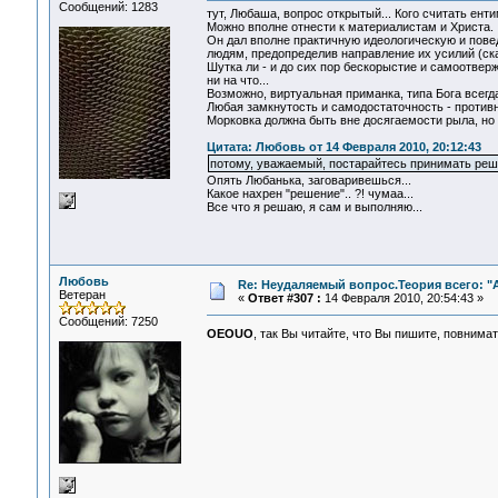
Сообщений: 1283
тут, Любаша, вопрос открытый... Кого считать ент
Можно вполне отнести к материалистам и Христа.
Он дал вполне практичную идеологическую и повед
людям, предопределив направление их усилий (ска
Шутка ли - и до сих пор бескорыстие и самоотве
ни на что...
Возможно, виртуальная приманка, типа Бога всегд
Любая замкнутость и самодостаточность - противн
Морковка должна быть вне досягаемости рыла, но 
Цитата: Любовь от 14 Февраля 2010, 20:12:43
потому, уважаемый, постарайтесь принимать реш
Опять Любанька, заговаривешься...
Какое нахрен "решение".. ?! чумаа...
Все что я решаю, я сам и выполняю...
Любовь
Re: Неудаляемый вопрос.Теория всего: "А
Ветеран
«
Ответ #307 :
14 Февраля 2010, 20:54:43 »
Сообщений: 7250
OEOUO
, так Вы читайте, что Вы пишите, повнима