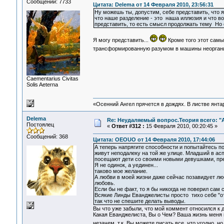
Сообщений: 7733
Цитата: Delema от 14 Февраля 2010, 23:56:31
Ну можешь ты, допустим, себе представить, что я,
что наше разделение - это наша иллюзия и что во
представить, то есть смысл продолжать тему Но е
Я могу представить...
Кроме того этот самы
трансформированную разумом в машины неоргани
Сaementarius Civitas
Solis Aeterna
«Осенний Ангел прячется в дождях. В листве янтарн
Delema
Re: Неудаляемый вопрос.Теория всего: "А
Постоялец
«
Ответ #312 :
15 Февраля 2010, 00:20:45 »
Сообщений: 368
Цитата: OEOUO от 14 Февраля 2010, 17:44:06
А теперь напрягите способности и попытайтесь п
живут неподалеку на той же улице. Младший в ас
посещают дети со своими новыми девушками, пред
Я не одинок, а уединен...
таково мое желание.
А любви в моей жизни даже сейчас позавидует лю
любовь.
Если бы не факт, то я бы никогда не поверил сам 
Всякие Линды Еванджелисты просто тихо себе "от
так что не спешите делать выводы.
Вы что уже забыли, что мой коммент относился к 
Какая Еванджелиста, Вы о Чем? Ваша жизнь меня 
незачем, т.к. Вы можете писать все, что угодно, 