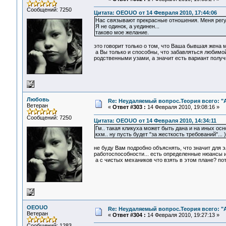
Сообщений: 7250
Цитата: OEOUO от 14 Февраля 2010, 17:44:06
Нас связывают прекрасные отношения. Меня регу
Я не одинок, а уединен...
таково мое желание.
это говорит только о том, что Ваша бывшая жена м
а Вы только и способны, что забавляться любимой 
родственными узами, а значит есть вариант получи
Любовь
Re: Неудаляемый вопрос.Теория всего: "А
Ветеран
«
Ответ #303 :
14 Февраля 2010, 19:08:16 »
Сообщений: 7250
Цитата: OEOUO от 14 Февраля 2010, 14:34:11
Гм.. такая кликуха может быть дана и на иных осно
кхм.. ну пусть будет "за жесткость требований"... )
не буду Вам подробно объяснять, что значит для э
работоспособности... есть определенные нюансы и
а с чистых механиков что взять в этом плане? пот
OEOUO
Re: Неудаляемый вопрос.Теория всего: "А
Ветеран
«
Ответ #304 :
14 Февраля 2010, 19:27:13 »
Сообщений: 1283