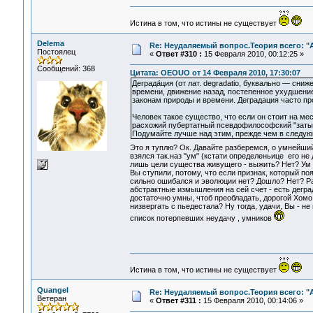
Истина в том, что истины не существует
Delema
Re: Неудаляемый вопрос.Теория всего: "А
Постоялец
«
Ответ #310 :
15 Февраля 2010, 00:12:25 »
Сообщений: 368
Цитата: OEOUO от 14 Февраля 2010, 17:30:07
Деграда́ция (от лат. degradatio, буквально — сн
времени, движение назад, постепенное ухудшение
законам природы и времени. Деградация часто п
Человек такое существо, что если он стоит на мес
расхожий пубертатный псевдофилософский "заты
Подумайте лучше над этим, прежде чем в следующ
Это я туплю? Ок. Давайте разберемся, о умнейши
взялся так.наз "ум" (кстати определеньице его не
лишь цели существа живущего - выжить? Нет? Ум у
Вы ступили, потому, что если признак, который п
сильно ошибался и эволюции нет? Дошло? Нет? Раз
абстрактные измышления на сей счет - есть деград
достаточно умны, чтоб преобладать, дорогой Хомо 
низвергать с пьедестала? Ну тогда, удачи, Вы - н
список потерпевших неудачу , умников
Истина в том, что истины не существует
Quangel
Re: Неудаляемый вопрос.Теория всего: "А
Ветеран
«
Ответ #311 :
15 Февраля 2010, 00:14:06 »