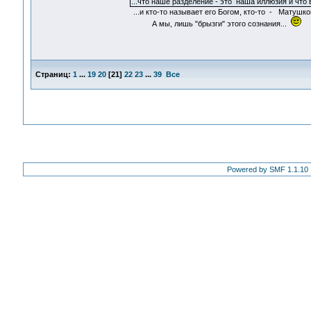
...что наше разделение - это наша иллюзия и что
...и кто-то называет его Богом, кто-то - Матушко
А мы, лишь "брызги" этого сознания...
Страниц:
1
...
19
20
[
21
]
22
23
...
39
Все
Powered by SMF 1.1.10