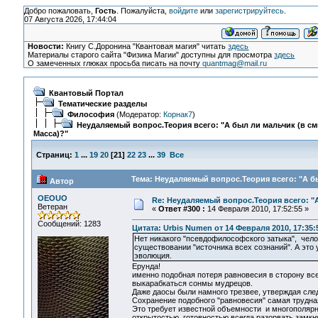
Добро пожаловать,
Гость
. Пожалуйста,
войдите
или
зарегистрируйтесь
.
07 Августа 2026, 17:44:04
Новости:
Книгу С.Доронина "Квантовая магия" читать
здесь
Материалы старого сайта "Физика Магии" доступны для просмотра
здесь
О замеченных глюках просьба писать на почту
quantmag@mail.ru
Квантовый Портал
Тематические разделы
Философия
(Модератор:
Корнак7
)
Неудаляемый вопрос.Теория всего: "А был ли мальчик (в с
Масса)?"
Страниц:
1
...
19
20
[
21
]
22
23
...
39
Все
Тема: Неудаляемый вопрос.Теория всего: "А бы
Автор
OEOUO
Re: Неудаляемый вопрос.Теория всего: "А
Ветеран
«
Ответ #300 :
14 Февраля 2010, 17:52:55 »
Сообщений: 1283
Цитата: Urbis Numen от 14 Февраля 2010, 17:35:
Нет никакого "псевдофилософского затыка", чело
существовании "источника всех сознаний". А это 
эволюция.
Ерунда!
именно подобная потеря равновесия в сторону всел
выкарабкаться сонмы мудрецов.
Даже даосы были намного трезвее, утверждая сле
Сохранение подобного "равновесия" самая трудная
Это требует известной объемности и многополярн
открытостью, готовностью всегда разорвать замкн