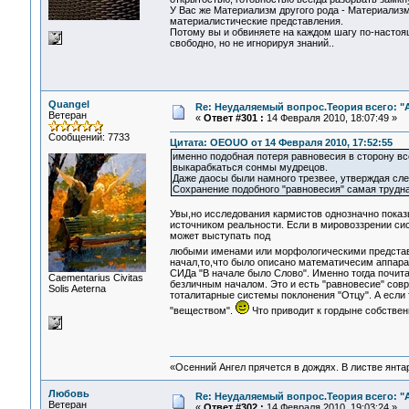
У Вас же Материализм другого рода - Материализм
материалистические представления.
Потому вы и обвиняете на каждом шагу по-настоя
свободно, но не игнорируя знаний..
Quangel
Re: Неудаляемый вопрос.Теория всего: "А
Ветеран
«
Ответ #301 :
14 Февраля 2010, 18:07:49 »
Сообщений: 7733
Цитата: OEOUO от 14 Февраля 2010, 17:52:55
именно подобная потеря равновесия в сторону все
выкарабкаться сонмы мудрецов.
Даже даосы были намного трезвее, утверждая сле
Сохранение подобного "равновесия" самая трудна
Увы,но исследования кармистов однозначно показ
источником реальности. Если в мировоззрении сис
может выступать под
любыми именами или морфологическими предста
начал,то,что было описано математичесим аппара
СИДа "В начале было Слово". Именно тогда почита
Сaementarius Civitas
безличным началом. Это и есть "равновесие" совр
Solis Aeterna
тоталитарные системы поклонения "Отцу". А если 
"веществом".
Что приводит к гордыне собствен
«Осенний Ангел прячется в дождях. В листве янтарн
Любовь
Re: Неудаляемый вопрос.Теория всего: "А
Ветеран
«
Ответ #302 :
14 Февраля 2010, 19:03:24 »