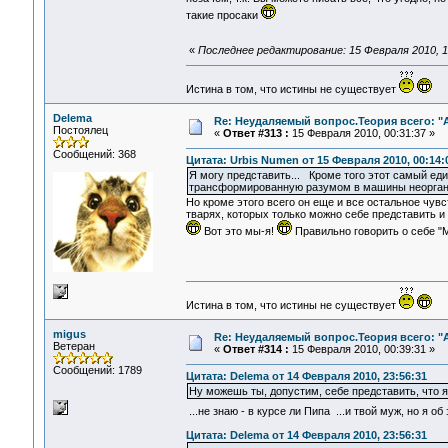
такие просаки
«
Последнее редактирование: 15 Февраля 2010, 1
Истина в том, что истины не существует
Delema
Re: Неудаляемый вопрос.Теория всего: "А
Постоялец
«
Ответ #313 :
15 Февраля 2010, 00:31:37 »
Сообщений: 368
Цитата: Urbis Numen от 15 Февраля 2010, 00:14:
Я могу представить... Кроме того этот самый еди
трансформированную разумом в машины неорганич
Но кроме этого всего он еще и все остальное чувс
тварях, которых только можно себе представить и
Вот это мы-я!
Правильно говорить о себе "МыЯ
Истина в том, что истины не существует
migus
Re: Неудаляемый вопрос.Теория всего: "А
Ветеран
«
Ответ #314 :
15 Февраля 2010, 00:39:31 »
Сообщений: 1789
Цитата: Delema от 14 Февраля 2010, 23:56:31
Ну можешь ты, допустим, себе представить, что я,
...не знаю - в курсе ли Пипа ...и твой муж, но я 
Цитата: Delema от 14 Февраля 2010, 23:56:31