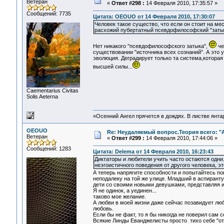
Ветеран
«
Ответ #298 :
14 Февраля 2010, 17:35:57 »
Сообщений: 7735
Цитата: OEOUO от 14 Февраля 2010, 17:30:07
Человек такое существо, что если он стоит на мес
расхожий пубертатный псевдофилософский "заты
Нет никакого "псевдофилософского затыка",
че
существовании "источника всех сознаний". А это 
эволюция. Деградирует только та система,которая
высшей силы...
Сaementarius Civitas
Solis Aeterna
«Осенний Ангел прячется в дождях. В листве янтарн
OEOUO
Re: Неудаляемый вопрос.Теория всего: "А
Ветеран
«
Ответ #299 :
14 Февраля 2010, 17:44:06 »
Сообщений: 1283
Цитата: Delema от 14 Февраля 2010, 16:23:43
Диктаторы и любители учить часто остаются одни
неэгоистичного поведения от другого человека, э
А теперь напрягите способности и попытайтесь п
неподалеку на той же улице. Младший в аспирант
дети со своими новыми девушками, представляя их
Я не одинок, а уединен...
таково мое желание.
А любви в моей жизни даже сейчас позавидует люб
любовь.
Если бы не факт, то я бы никогда не поверил сам 
Всякие Линды Еванджелисты просто тихо себе "от