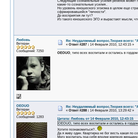
Следующие сознанельные усилия ребенок может пр
какие-то сознательные усилия..
Но уровень юношеского эгоизма в целом еще стра
сфрмировавшейся "личности".
До восприятия ли тут?
Из такого юношеского ЭГО и вырастают мысли, что
Любовь
Re: Неудаляемый вопрос.Теория всего: "А
Ветеран
«
Ответ #287 :
14 Февраля 2010, 12:43:15 »
Сообщений: 7250
OEOUO
, типо всех воспитали и остались в гордо
OEOUO
Re: Неудаляемый вопрос.Теория всего: "А
Ветеран
«
Ответ #288 :
14 Февраля 2010, 13:29:42 »
Сообщений: 1283
Цитата: Любовь от 14 Февраля 2010, 12:43:15
OEOUO, типо всех воспитали и остались в гордо
Хотите познакомиться?..
Да я живу один. Квартирка не бог весть какая по 
Могу воспитать под себя вполне крепкую женщину.