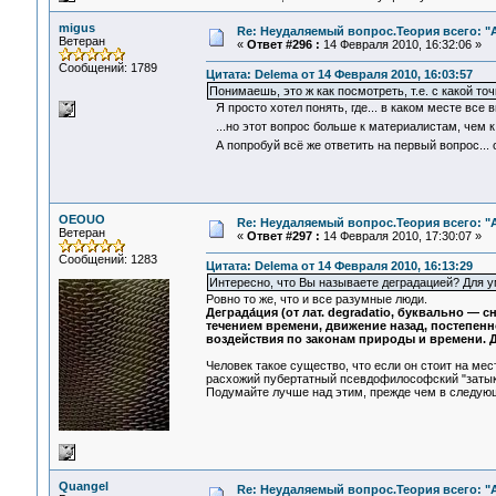
migus
Re: Неудаляемый вопрос.Теория всего: "А
Ветеран
«
Ответ #296 :
14 Февраля 2010, 16:32:06 »
Сообщений: 1789
Цитата: Delema от 14 Февраля 2010, 16:03:57
Понимаешь, это ж как посмотреть, т.е. с какой т
Я просто хотел понять, где... в каком месте все 
...но этот вопрос больше к материалистам, чем 
А попробуй всё же ответить на первый вопрос... 
OEOUO
Re: Неудаляемый вопрос.Теория всего: "А
Ветеран
«
Ответ #297 :
14 Февраля 2010, 17:30:07 »
Сообщений: 1283
Цитата: Delema от 14 Февраля 2010, 16:13:29
Интересно, что Вы называете деградацией? Для у
Ровно то же, что и все разумные люди.
Деграда́ция (от лат. degradatio, буквально —
течением времени, движение назад, постепенн
воздействия по законам природы и времени. 
Человек такое существо, что если он стоит на мес
расхожий пубертатный псевдофилософский "затык
Подумайте лучше над этим, прежде чем в следующ
Quangel
Re: Неудаляемый вопрос.Теория всего: "А