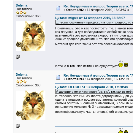
Delema
Re: Неудаляемый вопрос.Теория всего: "А
Постоялец
«
Ответ #292 :
14 Февраля 2010, 16:03:57 »
Сообщений: 368
Цитата: migus от 13 Февраля 2010, 13:38:07
... если, сознание - процесс, и атом - процесс, т
Понимаешь, это ж как посмотреть, т.е. с какой т
как лягушка, а для наблюдателя в любой точке вс
вселенной(а это приличная скорость) и что он дол
Значит процесс движения и то, что его производит
материя для кого-то? И вот это обессмысливает 
Истина в том, что истины не существует
Delema
Re: Неудаляемый вопрос.Теория всего: "А
Постоялец
«
Ответ #293 :
14 Февраля 2010, 16:13:29 »
Сообщений: 368
Цитата: OEOUO от 13 Февраля 2010, 17:28:48
А дальше у него наступает "затык", так как из неё
Интересно, что Вы называете деградацией? Для ум
сделать подарок и послал ему ангела, который ска
самым богатым,2-самым знаменитым, 3-самым муд
исполнение желания № 3 - сделаться самым мудры
верхнефрональную часть головы(лоб) и вскрикнул: