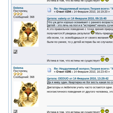
Истина в том, что истины не существует
Delema
Re: Неудаляемый вопрос.Теория всего: "А
Постоялец
«
Ответ #294 :
14 Февраля 2010, 16:19:20 »
Сообщений: 368
Цитата: valeriy от 14 Февраля 2010, 09:15:40
Что уж дети хорошо осваивают с раннего возраста
детей - это лечь на пол и в "истерике" начать суч
А это правильное поведение с точки зрения природ
получается.И увидишь результат
Мать-природа(
обо всем, т.е. освободишься от своего желания
были по-умнее, то у детей истерик бы не случало
Истина в том, что истины не существует
Delema
Re: Неудаляемый вопрос.Теория всего: "А
Постоялец
«
Ответ #295 :
14 Февраля 2010, 16:23:43 »
Сообщений: 368
Цитата: OEOUO от 14 Февраля 2010, 13:29:42
Да я живу один. Квартирка не бог весть какая по
Диктаторы и любители учить часто остаются одни.
неэгоистичного поведения от другого человека, э
Истина в том, что истины не существует