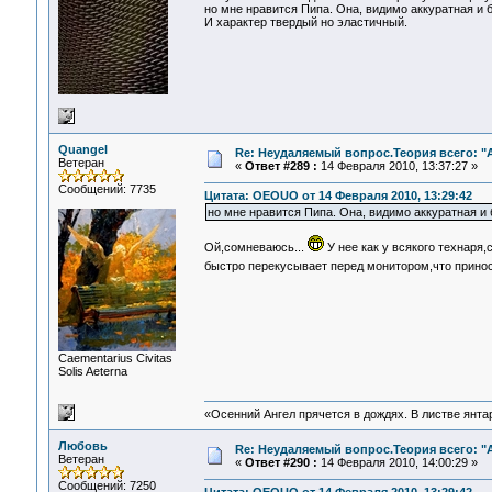
но мне нравится Пипа. Она, видимо аккуратная и б
И характер твердый но эластичный.
Quangel
Re: Неудаляемый вопрос.Теория всего: "А
Ветеран
«
Ответ #289 :
14 Февраля 2010, 13:37:27 »
Сообщений: 7735
Цитата: OEOUO от 14 Февраля 2010, 13:29:42
но мне нравится Пипа. Она, видимо аккуратная и 
Ой,сомневаюсь...
У нее как у всякого технаря
быстро перекусывает перед монитором,что принося
Сaementarius Civitas
Solis Aeterna
«Осенний Ангел прячется в дождях. В листве янтарн
Любовь
Re: Неудаляемый вопрос.Теория всего: "А
Ветеран
«
Ответ #290 :
14 Февраля 2010, 14:00:29 »
Сообщений: 7250