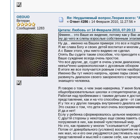
OEOUO
Re: Неудаляемый вопрос.Теория всего: "А
Ветеран
«
Ответ #286 :
14 Февраля 2010, 11:27:56 »
Сообщений: 1283
Цитата: Любовь от 14 Февраля 2010, 07:20:13
блиинн... это Ваше их видение, потому как у Вас 
ну до чего ж слепы взрослые собственным эгоиз
Ну да... именно на Вашеи примере это все и подтв
Я же слава Богу и своих детей воспитал и многим 
А с Вами этого, увы никто видимо не сделал.
Опять Вы судите таким способом, что приходите
Ваше суждение всегда очень простое.
Что все другие, де, судят в очень узком диапазо
невъе*енно широкополосная с духовным обзором 36
В итоге же все получается ровным счетом наоборо
Именно Вы тут никого напрочь, кроме пары своих 
развинуть диапазон своего закоренелого старческ
знающего человека.
Я говорю о том, о чем знаю наверняка. У меня бо
общеобразовательных школах и специнтернатах дл
Работая над проблемами с такими детьми я доста
представление, как и на что способны дети - от 
И у тех и у других панцирь внутреннего диалога н
Это сказки о том, что дети мол очень восприимчив
И да и нет!
Еслу у ребенка сформировалось цельное мировоззр
С другтй стороны у некоторых еще свежа память 
погружения в них, как внекий чувственный мир.
Но это, как правило у многих "схопывается", подоб
Потом от довербального (условно) восприятия не 
них мал, но и его они умудряются растягивать 
представлений и мыслей о самом себе, как отчужд