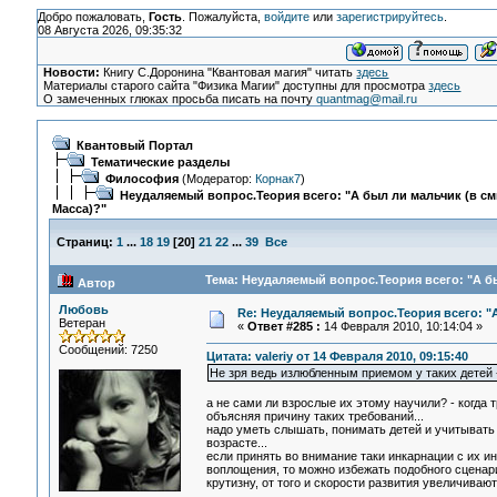
Добро пожаловать,
Гость
. Пожалуйста,
войдите
или
зарегистрируйтесь
.
08 Августа 2026, 09:35:32
Новости:
Книгу С.Доронина "Квантовая магия" читать
здесь
Материалы старого сайта "Физика Магии" доступны для просмотра
здесь
О замеченных глюках просьба писать на почту
quantmag@mail.ru
Квантовый Портал
Тематические разделы
Философия
(Модератор:
Корнак7
)
Неудаляемый вопрос.Теория всего: "А был ли мальчик (в с
Масса)?"
Страниц:
1
...
18
19
[
20
]
21
22
...
39
Все
Тема: Неудаляемый вопрос.Теория всего: "А бы
Автор
Любовь
Re: Неудаляемый вопрос.Теория всего: "А
Ветеран
«
Ответ #285 :
14 Февраля 2010, 10:14:04 »
Сообщений: 7250
Цитата: valeriy от 14 Февраля 2010, 09:15:40
Не зря ведь излюбленным приемом у таких детей - 
а не сами ли взрослые их этому научили? - когда
объясняя причину таких требований...
надо уметь слышать, понимать детей и учитывать т
возрасте...
если принять во внимание таки инкарнации с их 
воплощения, то можно избежать подобного сценари
крутизну, от того и скорости развития увеличивают