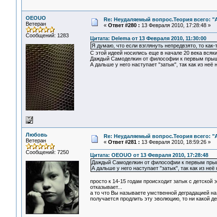
OEOUO
Re: Неудаляемый вопрос.Теория всего: "А
Ветеран
«
Ответ #280 :
13 Февраля 2010, 17:28:48 »
Сообщений: 1283
Цитата: Delema от 13 Февраля 2010, 11:30:00
Я думаю, что если взглянуть непредвзято, то как-
С этой идеей носились еще в начале 20 века всяк
Даждый Самоделкин от философии к первым прыщам 
А дальше у него наступает "затык", так как из неё
Любовь
Re: Неудаляемый вопрос.Теория всего: "А
Ветеран
«
Ответ #281 :
13 Февраля 2010, 18:59:26 »
Сообщений: 7250
Цитата: OEOUO от 13 Февраля 2010, 17:28:48
Даждый Самоделкин от философии к первым прыщам
А дальше у него наступает "затык", так как из неё
просто к 14-15 годам происходит затык с детской
отказывает...
а то что Вы называете умственной деградацией на
получается продлить эту эволюцию, то ни какой д