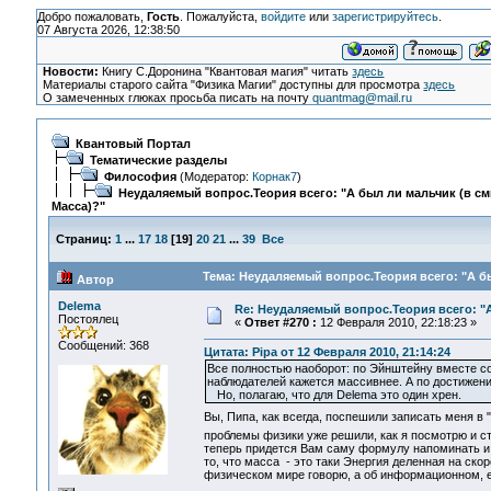
Добро пожаловать,
Гость
. Пожалуйста,
войдите
или
зарегистрируйтесь
.
07 Августа 2026, 12:38:50
Новости:
Книгу С.Доронина "Квантовая магия" читать
здесь
Материалы старого сайта "Физика Магии" доступны для просмотра
здесь
О замеченных глюках просьба писать на почту
quantmag@mail.ru
Квантовый Портал
Тематические разделы
Философия
(Модератор:
Корнак7
)
Неудаляемый вопрос.Теория всего: "А был ли мальчик (в с
Масса)?"
Страниц:
1
...
17
18
[
19
]
20
21
...
39
Все
Тема: Неудаляемый вопрос.Теория всего: "А бы
Автор
Delema
Re: Неудаляемый вопрос.Теория всего: "А
Постоялец
«
Ответ #270 :
12 Февраля 2010, 22:18:23 »
Сообщений: 368
Цитата: Pipa от 12 Февраля 2010, 21:14:24
Все полностью наоборот: по Эйнштейну вместе со 
наблюдателей кажется массивнее. А по достижени
Но, полагаю, что для Delema это один хрен.
Вы, Пипа, как всегда, поспешили записать меня в
проблемы физики уже решили, как я посмотрю и с
теперь придется Вам саму формулу напоминать и п
то, что масса - это таки Энергия деленная на скор
физическом мире говорю, а об информационном, е