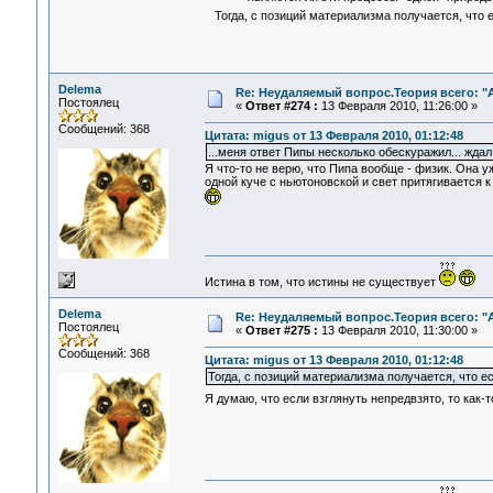
Тогда, с позиций материализма получается, что е
Delema
Re: Неудаляемый вопрос.Теория всего: "А
Постоялец
«
Ответ #274 :
13 Февраля 2010, 11:26:00 »
Сообщений: 368
Цитата: migus от 13 Февраля 2010, 01:12:48
...меня ответ Пипы несколько обескуражил... ждал
Я что-то не верю, что Пипа вообще - физик. Она у
одной куче с ньютоновской и свет притягивается к
Истина в том, что истины не существует
Delema
Re: Неудаляемый вопрос.Теория всего: "А
Постоялец
«
Ответ #275 :
13 Февраля 2010, 11:30:00 »
Сообщений: 368
Цитата: migus от 13 Февраля 2010, 01:12:48
Тогда, с позиций материализма получается, что ес
Я думаю, что если взглянуть непредвзято, то как-т