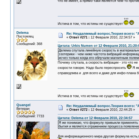
что не имеет, а прямо-таки является чем-то про
Истина в том, что истины не существует
Delema
Re: Неудаляемый вопрос.Теория всего: "А
Постоялец
«
Ответ #271 :
12 Февраля 2010, 22:34:57 »
Сообщений: 368
Цитата: Urbis Numen от 12 Февраля 2010, 21:20:
Делема спутала линейную скорость в материальн
эзотерики - чем ниже частота вибраций информац
исчез только когда его облучали магнитным поле
Почему спутала, а скорость вибрации - это что не
скорости говорю. Надо было переспросить
Я же
справедлива и для всего и даже для инфо-плана 
Истина в том, что истины не существует
Quangel
Re: Неудаляемый вопрос.Теория всего: "А
Ветеран
«
Ответ #272 :
12 Февраля 2010, 22:44:25 »
Сообщений: 7733
Цитата: Delema от 12 Февраля 2010, 22:34:57
Я же понимаю, что формулу привыкли применять к
бытия и является отражением процесса появлени
Для информационного мира другая формула есть,