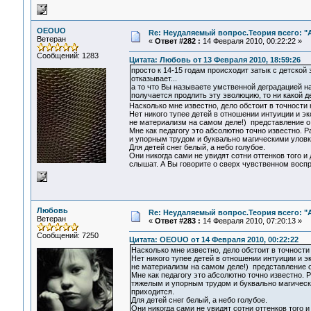
OEOUO
Re: Неудаляемый вопрос.Теория всего: "А
Ветеран
«
Ответ #282 :
14 Февраля 2010, 00:22:22 »
Сообщений: 1283
Цитата: Любовь от 13 Февраля 2010, 18:59:26
просто к 14-15 годам происходит затык с детской
отказывает...
а то что Вы называете умственной деградацией на
получается продлить эту эволюцию, то ни какой д
Насколько мне известно, дело обстоит в точности 
Нет никого тупее детей в отношении интуиции и э
не материализм на самом деле!) представление 
Мне как педагогу это абсолютно точно известно. 
и упорным трудом и буквально магическими уловка
Для детей снег белый, а небо голубое.
Они никогда сами не увидят сотни оттенков того и
слышат. А Вы говорите о сверх чувственном воспр
Любовь
Re: Неудаляемый вопрос.Теория всего: "А
Ветеран
«
Ответ #283 :
14 Февраля 2010, 07:20:13 »
Сообщений: 7250
Цитата: OEOUO от 14 Февраля 2010, 00:22:22
Насколько мне известно, дело обстоит в точности
Нет никого тупее детей в отношении интуиции и э
не материализм на самом деле!) представление 
Мне как педагогу это абсолютно точно известно.
тяжелым и упорным трудом и буквально магически
приходится.
Для детей снег белый, а небо голубое.
Они никогда сами не увидят сотни оттенков того и