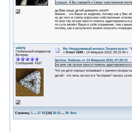
слышат. А Вы говорите о сверх чувственном воспр
да Вам ваще детей доверять низя!!!
блиинн... это Ваше их видение, потому как у Вас а
ну до чего ж слепы взрослые собственным эгоиз
по мне так лучше просто помочь адаптироваться р
по сути являет Ваше в себе отражение, тем самым
потому, как в результате можно получить очередно
valeriy
Re: Неудаляемый вопрос.Теория всего: "А
Глобальный модератор
«
Ответ #284 :
14 Февраля 2010, 09:15:40 »
Ветеран
Цитата: Любовь от 14 Февраля 2010, 07:20:13
Сообщений: 4167
по мне так лучше просто помочь адаптироваться
Что уж дети хорошо осваивают с раннего возраста,
детей - это лечь на пол и в "истерике" начать суч
Страниц:
1
...
17
18
[
19
]
20
21
...
39
Все