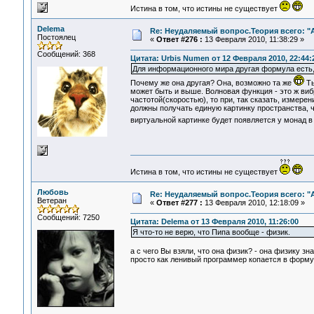
Истина в том, что истины не существует
Delema
Re: Неудаляемый вопрос.Теория всего: "А
Постоялец
«
Ответ #276 :
13 Февраля 2010, 11:38:29 »
Сообщений: 368
Цитата: Urbis Numen от 12 Февраля 2010, 22:44:
Для информационного мира другая формула есть,С
Почему же она другая? Она, возможно та же
Ты
может быть и выше. Волновая функция - это ж виб
частотой(скоростью), то при, так сказать, измер
должны получать единую картинку пространства, 
виртуальной картинке будет появляется у монад 
Истина в том, что истины не существует
Любовь
Re: Неудаляемый вопрос.Теория всего: "А
Ветеран
«
Ответ #277 :
13 Февраля 2010, 12:18:09 »
Сообщений: 7250
Цитата: Delema от 13 Февраля 2010, 11:26:00
Я что-то не верю, что Пипа вообще - физик.
а с чего Вы взяли, что она физик? - она физику з
просто как ленивый программер копается в формул