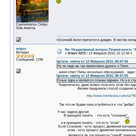
Сaementarius Civitas
Solis Aeterna
«Осенний Ангел прячется в дождях. В листве янтарн
migus
Re: Неудаляемый вопрос.Теория всего: "А
Ветеран
«
Ответ #273 :
13 Февраля 2010, 01:12:48 »
Сообщений: 1789
Цитата: valeriy от 12 Февраля 2010, 08:47:55
Ну не надо же так примитивно думать о Пипе.
...меня ответ Пипы несколько обескуражил... ждал
Цитата: valeriy от 12 Февраля 2010, 08:47:55
Голые ядра и являются голыми ядрами. Но и в с
Теоретически, даже можно получить атом без ядр
Физики придумали способ создания атом
http://www.membrana.ru/lenta/?8
Так что не будим пока углубляться в эти "дебри"
У нас задача другая:
В принципе понять - что есть "сознание",
и в принципе понять - что есть "атом".
Если Сознание - есть процесс движения материал
атом - есть процесс движения материальных 
являются ли эти процессы "одной" прир