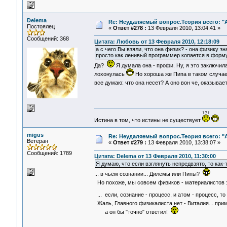
Delema
Re: Неудаляемый вопрос.Теория всего: "А
Постоялец
«
Ответ #278 :
13 Февраля 2010, 13:04:41 »
Сообщений: 368
Цитата: Любовь от 13 Февраля 2010, 12:18:09
а с чего Вы взяли, что она физик? - она физику з
просто как ленивый программер копается в форму
Да?
Я думала она - профи. Ну, я это заключил
лохонулась
Но хороша же Пипа в таком случае
все думаю: что она несет? А оно вон че, оказывае
Истина в том, что истины не существует
migus
Re: Неудаляемый вопрос.Теория всего: "А
Ветеран
«
Ответ #279 :
13 Февраля 2010, 13:38:07 »
Сообщений: 1789
Цитата: Delema от 13 Февраля 2010, 11:30:00
Я думаю, что если взглянуть непредвзято, то как-
... в чьём сознании... Дилемы или Пипы?
Но похоже, мы совсем физиков - материалистов 
... если, сознание - процесс, и атом - процесс, 
Жаль, Главного физикалиста нет - Виталия... пр
а он бы "точно" ответил!