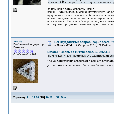
слышат. А Вы говорите о сверх чувственном воспр
да Вам ваще детей доверять низя!!!
блиинн... это Ваше их видение, потому как у Вас а
ну до чего ж слепы взрослые собственным эгоиз
по мне так лучше просто помочь адаптироваться р
по сути являет Ваше в себе отражение, тем самым
потому, как в результате можно получить очередно
valeriy
Re: Неудаляемый вопрос.Теория всего: "А
Глобальный модератор
«
Ответ #284 :
14 Февраля 2010, 09:15:40 »
Ветеран
Цитата: Любовь от 14 Февраля 2010, 07:20:13
Сообщений: 4167
по мне так лучше просто помочь адаптироваться
Что уж дети хорошо осваивают с раннего возраста,
детей - это лечь на пол и в "истерике" начать суч
Страниц:
1
...
17
18
[
19
]
20
21
...
39
Все