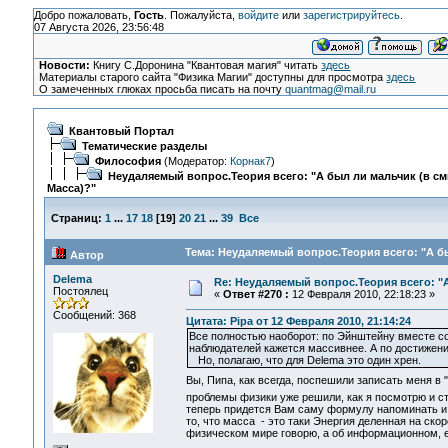
Добро пожаловать,
Гость
. Пожалуйста,
войдите
или
зарегистрируйтесь
.
07 Августа 2026, 23:56:48
Новости:
Книгу С.Доронина "Квантовая магия" читать
здесь
Материалы старого сайта "Физика Магии" доступны для просмотра
здесь
О замеченных глюках просьба писать на почту
quantmag@mail.ru
Квантовый Портал
Тематические разделы
Философия
(Модератор:
Корнак7
)
Неудаляемый вопрос.Теория всего: "А был ли мальчик (в с
Масса)?"
Страниц:
1
...
17
18
[
19
]
20
21
...
39
Все
Тема: Неудаляемый вопрос.Теория всего: "А бы
Автор
Delema
Re: Неудаляемый вопрос.Теория всего: "А
Постоялец
«
Ответ #270 :
12 Февраля 2010, 22:18:23 »
Сообщений: 368
Цитата: Pipa от 12 Февраля 2010, 21:14:24
Все полностью наоборот: по Эйнштейну вместе со 
наблюдателей кажется массивнее. А по достижени
Но, полагаю, что для Delema это один хрен.
Вы, Пипа, как всегда, поспешили записать меня в
проблемы физики уже решили, как я посмотрю и с
теперь придется Вам саму формулу напоминать и п
то, что масса - это таки Энергия деленная на скор
физическом мире говорю, а об информационном, е