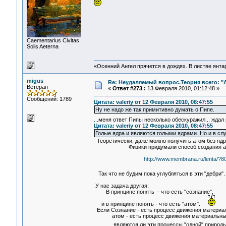
Сaementarius Civitas
Solis Aeterna
«Осенний Ангел прячется в дождях. В листве янтарн
migus
Re: Неудаляемый вопрос.Теория всего: "А
Ветеран
«
Ответ #273 :
13 Февраля 2010, 01:12:48 »
Сообщений: 1789
Цитата: valeriy от 12 Февраля 2010, 08:47:55
Ну не надо же так примитивно думать о Пипе.
...меня ответ Пипы несколько обескуражил... ждал
Цитата: valeriy от 12 Февраля 2010, 08:47:55
Голые ядра и являются голыми ядрами. Но и в с
Теоретически, даже можно получить атом без ядр
Физики придумали способ создания атом
http://www.membrana.ru/lenta/?8
Так что не будим пока углубляться в эти "дебри"
У нас задача другая:
В принципе понять - что есть "сознание",
и в принципе понять - что есть "атом".
Если Сознание - есть процесс движения материал
атом - есть процесс движения материальных 
являются ли эти процессы "одной" прир