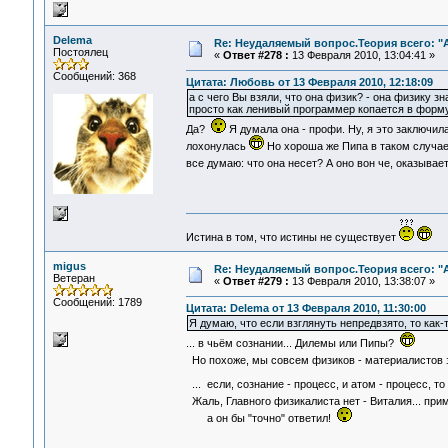
Delema
Re: Неудаляемый вопрос.Теория всего: "А
Постоялец
«
Ответ #278 :
13 Февраля 2010, 13:04:41 »
Сообщений: 368
Цитата: Любовь от 13 Февраля 2010, 12:18:09
а с чего Вы взяли, что она физик? - она физику з
просто как ленивый программер копается в форму
Да?
Я думала она - профи. Ну, я это заключил
лохонулась
Но хороша же Пипа в таком случае
все думаю: что она несет? А оно вон че, оказывае
Истина в том, что истины не существует
migus
Re: Неудаляемый вопрос.Теория всего: "А
Ветеран
«
Ответ #279 :
13 Февраля 2010, 13:38:07 »
Сообщений: 1789
Цитата: Delema от 13 Февраля 2010, 11:30:00
Я думаю, что если взглянуть непредвзято, то как-
... в чьём сознании... Дилемы или Пипы?
Но похоже, мы совсем физиков - материалистов 
... если, сознание - процесс, и атом - процесс, 
Жаль, Главного физикалиста нет - Виталия... пр
а он бы "точно" ответил!