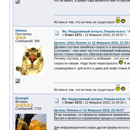
что не имеет, а прямо-таки является чем-то про
Истина в том, что истины не существует
Delema
Re: Неудаляемый вопрос.Теория всего: "А
Постоялец
«
Ответ #271 :
12 Февраля 2010, 22:34:57 »
Сообщений: 368
Цитата: Urbis Numen от 12 Февраля 2010, 21:20:
Делема спутала линейную скорость в материальн
эзотерики - чем ниже частота вибраций информац
исчез только когда его облучали магнитным поле
Почему спутала, а скорость вибрации - это что не
скорости говорю. Надо было переспросить
Я же
справедлива и для всего и даже для инфо-плана 
Истина в том, что истины не существует
Quangel
Re: Неудаляемый вопрос.Теория всего: "А
Ветеран
«
Ответ #272 :
12 Февраля 2010, 22:44:25 »
Сообщений: 7733
Цитата: Delema от 12 Февраля 2010, 22:34:57
Я же понимаю, что формулу привыкли применять к
бытия и является отражением процесса появлени
Для информационного мира другая формула есть,