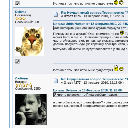
Истина в том, что истины не существует
Delema
Re: Неудаляемый вопрос.Теория всего: "А
Постоялец
«
Ответ #276 :
13 Февраля 2010, 11:38:29 »
Сообщений: 368
Цитата: Urbis Numen от 12 Февраля 2010, 22:44:
Для информационного мира другая формула есть,С
Почему же она другая? Она, возможно та же
Ты
может быть и выше. Волновая функция - это ж виб
частотой(скоростью), то при, так сказать, измер
должны получать единую картинку пространства, 
виртуальной картинке будет появляется у монад 
Истина в том, что истины не существует
Любовь
Re: Неудаляемый вопрос.Теория всего: "А
Ветеран
«
Ответ #277 :
13 Февраля 2010, 12:18:09 »
Сообщений: 7250
Цитата: Delema от 13 Февраля 2010, 11:26:00
Я что-то не верю, что Пипа вообще - физик.
а с чего Вы взяли, что она физик? - она физику з
просто как ленивый программер копается в формул