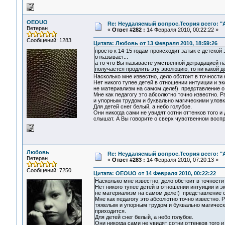
OEOUO
Re: Неудаляемый вопрос.Теория всего: "А
Ветеран
«
Ответ #282 :
14 Февраля 2010, 00:22:22 »
Сообщений: 1283
Цитата: Любовь от 13 Февраля 2010, 18:59:26
просто к 14-15 годам происходит затык с детской
отказывает...
а то что Вы называете умственной деградацией на
получается продлить эту эволюцию, то ни какой д
Насколько мне известно, дело обстоит в точности 
Нет никого тупее детей в отношении интуиции и э
не материализм на самом деле!) представление 
Мне как педагогу это абсолютно точно известно. 
и упорным трудом и буквально магическими уловка
Для детей снег белый, а небо голубое.
Они никогда сами не увидят сотни оттенков того и
слышат. А Вы говорите о сверх чувственном воспр
Любовь
Re: Неудаляемый вопрос.Теория всего: "А
Ветеран
«
Ответ #283 :
14 Февраля 2010, 07:20:13 »
Сообщений: 7250
Цитата: OEOUO от 14 Февраля 2010, 00:22:22
Насколько мне известно, дело обстоит в точности
Нет никого тупее детей в отношении интуиции и э
не материализм на самом деле!) представление 
Мне как педагогу это абсолютно точно известно.
тяжелым и упорным трудом и буквально магически
приходится.
Для детей снег белый, а небо голубое.
Они никогда сами не увидят сотни оттенков того и