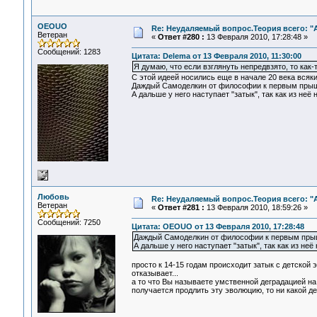
OEOUO
Re: Неудаляемый вопрос.Теория всего: "А
Ветеран
«
Ответ #280 :
13 Февраля 2010, 17:28:48 »
Сообщений: 1283
Цитата: Delema от 13 Февраля 2010, 11:30:00
Я думаю, что если взглянуть непредвзято, то как-
С этой идеей носились еще в начале 20 века всяк
Даждый Самоделкин от философии к первым прыщам 
А дальше у него наступает "затык", так как из неё
Любовь
Re: Неудаляемый вопрос.Теория всего: "А
Ветеран
«
Ответ #281 :
13 Февраля 2010, 18:59:26 »
Сообщений: 7250
Цитата: OEOUO от 13 Февраля 2010, 17:28:48
Даждый Самоделкин от философии к первым прыщам
А дальше у него наступает "затык", так как из неё
просто к 14-15 годам происходит затык с детской
отказывает...
а то что Вы называете умственной деградацией на
получается продлить эту эволюцию, то ни какой д