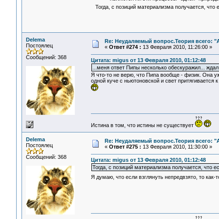
Тогда, с позиций материализма получается, что е
Delema
Re: Неудаляемый вопрос.Теория всего: "А
Постоялец
«
Ответ #274 :
13 Февраля 2010, 11:26:00 »
Сообщений: 368
Цитата: migus от 13 Февраля 2010, 01:12:48
...меня ответ Пипы несколько обескуражил... ждал
Я что-то не верю, что Пипа вообще - физик. Она у
одной куче с ньютоновской и свет притягивается к
Истина в том, что истины не существует
Delema
Re: Неудаляемый вопрос.Теория всего: "А
Постоялец
«
Ответ #275 :
13 Февраля 2010, 11:30:00 »
Сообщений: 368
Цитата: migus от 13 Февраля 2010, 01:12:48
Тогда, с позиций материализма получается, что ес
Я думаю, что если взглянуть непредвзято, то как-т